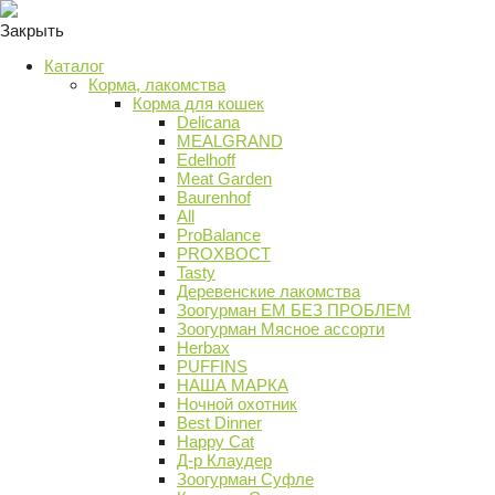
Закрыть
Каталог
Корма, лакомства
Корма для кошек
Delicana
MEALGRAND
Edelhoff
Meat Garden
Baurenhof
All
ProBalance
PROХВОСТ
Tasty
Деревенские лакомства
Зоогурман ЕМ БЕЗ ПРОБЛЕМ
Зоогурман Мясное ассорти
Herbax
PUFFINS
НАША МАРКА
Ночной охотник
Best Dinner
Happy Cat
Д-р Клаудер
Зоогурман Суфле