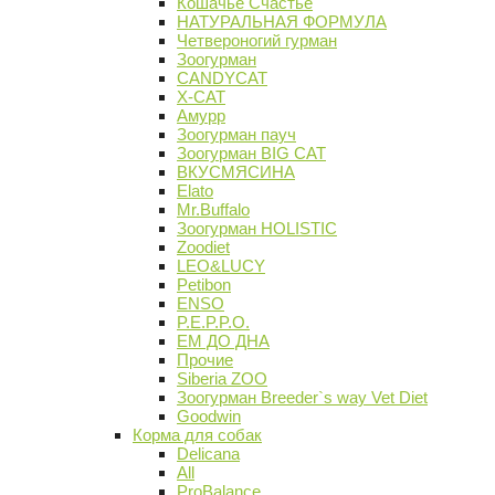
Кошачье Счастье
НАТУРАЛЬНАЯ ФОРМУЛА
Четвероногий гурман
Зоогурман
CANDYCAT
X-CAT
Амурр
Зоогурман пауч
Зоогурман BIG CAT
ВКУСМЯСИНА
Elato
Mr.Buffalo
Зоогурман HOLISTIC
Zoodiet
LEO&LUCY
Petibon
ENSO
P.E.P.P.O.
ЕМ ДО ДНА
Прочие
Siberia ZOO
Зоогурман Breeder`s way Vet Diet
Goodwin
Корма для собак
Delicana
All
ProBalance