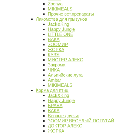
Zoonya
MIKIMEALS
Прочие вет.препараты
Лакомства для грызунов
Jack&King
Happy Jungle
LITTLE ONE
ВАКА
ЗООМИР
ЖОРКА
КУЗЯ
МИСТЕР АЛЕКС
Закрома
ЧИКА
Альпийские луга
Ambar
MIKIMEALS
Корма для птиц
Jack&King
Happy Jungle
БРАВА
ВАКА
Верные друзья
ЗООМИР ВЕСЕЛЫЙ ПОПУГАЙ
ДОКТОР АЛЕКС
ЖОРКА