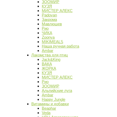
ЗООМИР
КУЗЯ
МИСТЕР АЛЕКС
Padovan
Закрома
Мавлюшев
Рио
ЧИКА
Zoonya
MIKIMEALS
Наша ручная работа
Ambar
Лакомства для птиц
Jack&King
ВАКА
ЖОРКА
КУЗЯ
МИСТЕР АЛЕКС
Рио
ЗООМИР
Альпийские луга
Ambar
Happy Jungle
Витамины и добавки
Beaphar
Veda