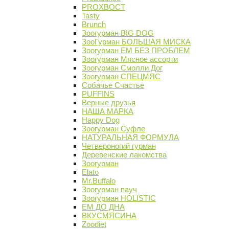
PROХВОСТ
Tasty
Brunch
Зоогурман BIG DOG
ЗооГурман БОЛЬШАЯ МИСКА
Зоогурман ЕМ БЕЗ ПРОБЛЕМ
Зоогурман Мясное ассорти
Зоогурман Смолли Дог
Зоогурман СПЕЦМЯС
Собачье Счастье
PUFFINS
Верные друзья
НАША МАРКА
Happy Dog
Зоогурман Суфле
НАТУРАЛЬНАЯ ФОРМУЛА
Четвероногий гурман
Деревенские лакомства
Зоогурман
Elato
Mr.Buffalo
Зоогурман пауч
Зоогурман HOLISTIC
ЕМ ДО ДНА
ВКУСМЯСИНА
Zoodiet