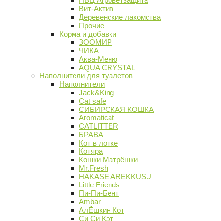
НВЦ Агроветзащита
Вит-Актив
Деревенские лакомства
Прочие
Корма и добавки
ЗООМИР
ЧИКА
Аква-Меню
AQUA CRYSTAL
Наполнители для туалетов
Наполнители
Jack&King
Cat safe
СИБИРСКАЯ КОШКА
Aromaticat
CATLITTER
БРАВА
Кот в лотке
Котяра
Кошки Матрёшки
Mr.Fresh
HAKASE AREKKUSU
Little Friends
Пи-Пи-Бент
Ambar
АлЁшкин Кот
Си Си Кэт