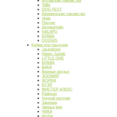
Алтайские лакомства
TitBit
DOG FEST
Деревенские лакомства
Veda
Прочие
ДеликаЧойс
NALAPU
БРАВА
DOGNIS
Корма для грызунов
Jack&King
Happy Jungle
LITTLE ONE
БРАВА
ВАКА
Верные друзья
ЗООМИР
ЖОРКА
КУЗЯ
МИСТЕР АЛЕКС
Padovan
Ночной охотник
Закрома
Зверье мое
ЧИКА
Ambar