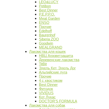
LEO&LUCY
Petibon
Best Dinner
P.E.P.P.O.
Meat Garden
ENSO
Прочие
Edelhoff
Baurenhof
Siberia ZOO
Goodwin
MEALGRAND
Лакомства для кошек
НВЦ Агроветзащита
Деревенские лакомства
TitBit
Эдель Кет, Эдель Дог
Альпийские луга
Прочие
4 с хвостиком
Best Dinner
Фитодок
VIVIDUS
Кот Лукас
DOCTOR'S FORMULA
Лакомства для собак