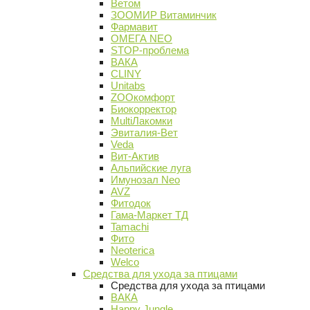
Ветом
ЗООМИР Витаминчик
Фармавит
ОМЕГА NEO
STOP-проблема
ВАКА
CLINY
Unitabs
ZOOкомфорт
Биокорректор
MultiЛакомки
Эвиталия-Вет
Veda
Вит-Актив
Альпийские луга
Имунозал Neo
AVZ
Фитодок
Гама-Маркет ТД
Tamachi
Фито
Neoterica
Welco
Средства для ухода за птицами
Средства для ухода за птицами
ВАКА
Happy Jungle