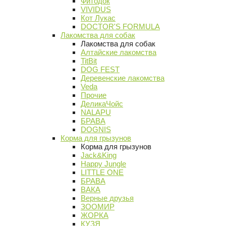
Фитодок
VIVIDUS
Кот Лукас
DOCTOR'S FORMULA
Лакомства для собак
Лакомства для собак
Алтайские лакомства
TitBit
DOG FEST
Деревенские лакомства
Veda
Прочие
ДеликаЧойс
NALAPU
БРАВА
DOGNIS
Корма для грызунов
Корма для грызунов
Jack&King
Happy Jungle
LITTLE ONE
БРАВА
ВАКА
Верные друзья
ЗООМИР
ЖОРКА
КУЗЯ