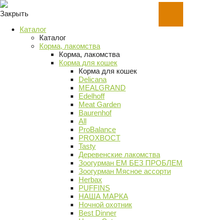
Закрыть
Каталог
Каталог
Корма, лакомства
Корма, лакомства
Корма для кошек
Корма для кошек
Delicana
MEALGRAND
Edelhoff
Meat Garden
Baurenhof
All
ProBalance
PROХВОСТ
Tasty
Деревенские лакомства
Зоогурман ЕМ БЕЗ ПРОБЛЕМ
Зоогурман Мясное ассорти
Herbax
PUFFINS
НАША МАРКА
Ночной охотник
Best Dinner