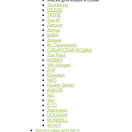
Jack&King
DEZZIE
TRIXIE
Zoo-M
Дарэлл
Догуш
ВАКА
Зооник
By Zooexpress
СИБИРСКАЯ КОШКА
Zoo Plast
NOBBY
VM (Индия)
АТР
Geoplast
ЧИП
Double Dinner
ANKUR
№1
Уют
ECO
Дарэленд
DOGMAN
NUNBELL
WOGY
Аксессуары для авто