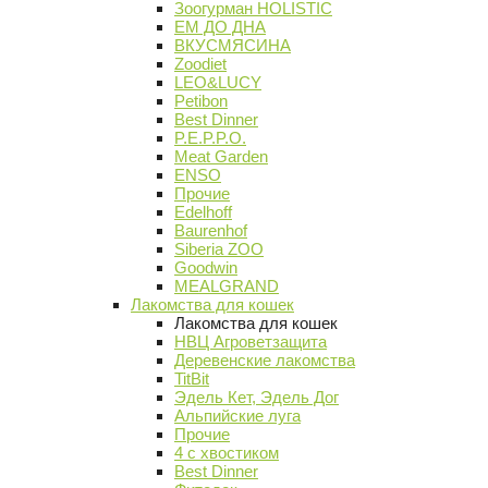
Зоогурман HOLISTIC
ЕМ ДО ДНА
ВКУСМЯСИНА
Zoodiet
LEO&LUCY
Petibon
Best Dinner
P.E.P.P.O.
Meat Garden
ENSO
Прочие
Edelhoff
Baurenhof
Siberia ZOO
Goodwin
MEALGRAND
Лакомства для кошек
Лакомства для кошек
НВЦ Агроветзащита
Деревенские лакомства
TitBit
Эдель Кет, Эдель Дог
Альпийские луга
Прочие
4 с хвостиком
Best Dinner