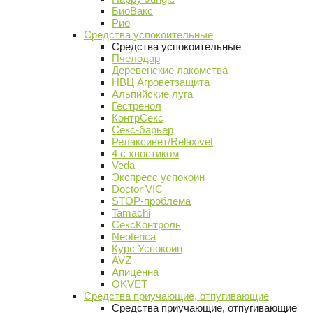
БиоВакс
Рио
Средства успокоительные
Средства успокоительные
Пчелодар
Деревенские лакомства
НВЦ Агроветзащита
Альпийские луга
Гестренол
КонтрСекс
Секс-барьер
Релаксивет/Relaxivet
4 с хвостиком
Veda
Экспресс успокоин
Doctor VIC
STOP-проблема
Tamachi
СексКонтроль
Neoterica
Курс Успокоин
AVZ
Апиценна
OKVET
Средства приучающие, отпугивающие
Средства приучающие, отпугивающие