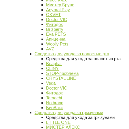
Мистер Бруно
Anymal Play
OKVET
Doctor VIC
Фитодок
Brizberry
Eva PETS
Апиценна
Woolly Pets
AVZ
Средства для ухода за полостью рта
Средства для ухода за полостью рта
Beaphar
CLINY
STOP-проблема
CRYSTAL LINE
Veda
Doctor VIC
Фитодок
Tamachi
No brand
БиоВакс
Средства для ухода за грызунами
Средства для ухода за грызунами
LITTLE ONE
МИСТЕР АЛЕКС