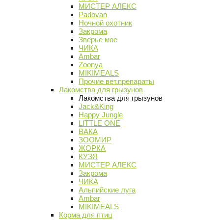
МИСТЕР АЛЕКС
Padovan
Ночной охотник
Закрома
Зверье мое
ЧИКА
Ambar
Zoonya
MIKIMEALS
Прочие вет.препараты
Лакомства для грызунов
Лакомства для грызунов
Jack&King
Happy Jungle
LITTLE ONE
ВАКА
ЗООМИР
ЖОРКА
КУЗЯ
МИСТЕР АЛЕКС
Закрома
ЧИКА
Альпийские луга
Ambar
MIKIMEALS
Корма для птиц