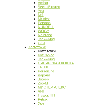
Ambar
Чистый котик
Уют
№1
Mr.Alex
Petsona
NUNBELL
WOGY
No brand
Jack&King
GiGi
Когтеточки
Когтеточки
Кот Лукас
Jack&King
СИБИРСКАЯ КОШКА
TRIXIE
PerseiLine
Дарэлл
Зооник
Zoo-M
МИСТЕР АЛЕКС
ЧИП
Пушок ПП
Petsiki
Уют