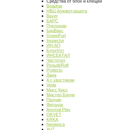
Средства от блох и клещей
Beaphar
НВЦ Агроветзащита
Bayer
БАРС
Пчелодар
БиоВакс
GreenFort
Inspector
ИН-АП
БлохНэт
ИНСЕКТАЛ
Чистотел
Рольф/Rolf
Protecto
Дана
4 с хвостиком
Veda
Мисс Кисс
Мистер Бруно
Прочие
Фитодок
Anymal Play
OKVET
KRKA
Neoterica
AVZ