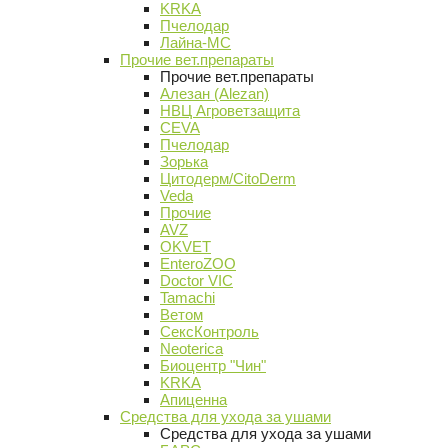
KRKA
Пчелодар
Лайна-МС
Прочие вет.препараты
Прочие вет.препараты
Алезан (Alezan)
НВЦ Агроветзащита
CEVA
Пчелодар
Зорька
Цитодерм/CitoDerm
Veda
Прочие
AVZ
OKVET
EnteroZOO
Doctor VIC
Tamachi
Ветом
СексКонтроль
Neoterica
Биоцентр "Чин"
KRKA
Апиценна
Средства для ухода за ушами
Средства для ухода за ушами