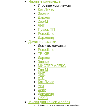
Игровые комплексы
Игровые комплексы
Кот Лукас
Зооник
Дарэлл
Zoo-M
ЧИП
Пушок ПП
PerseiLine
Дарэленд
Домики, лежанки
Домики, лежанки
PerseiLine
TRIXIE
Дарэлл
Зооник
МИСТЕР АЛЕКС
Zoo-M
ЧИП
АТР
Кот Лукас
Уют
Xody
Дарэленд
OSSO
Миски для кошек и собак
Миски для кошек и собак