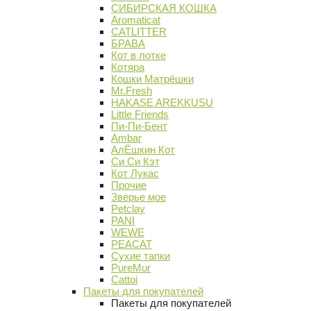
СИБИРСКАЯ КОШКА
Aromaticat
CATLITTER
БРАВА
Кот в лотке
Котяра
Кошки Матрёшки
Mr.Fresh
HAKASE AREKKUSU
Little Friends
Пи-Пи-Бент
Ambar
АлЁшкин Кот
Си Си Кэт
Кот Лукас
Прочие
Зверье мое
Petclay
PANI
WEWE
PEACAT
Сухие тапки
PureMur
Cattoi
Пакеты для покупателей
Пакеты для покупателей