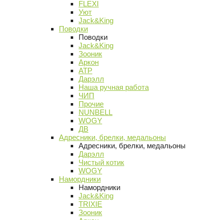
FLEXI
Уют
Jack&King
Поводки
Поводки
Jack&King
Зооник
Аркон
АТР
Дарэлл
Наша ручная работа
ЧИП
Прочие
NUNBELL
WOGY
ДВ
Адресники, брелки, медальоны
Адресники, брелки, медальоны
Дарэлл
Чистый котик
WOGY
Намордники
Намордники
Jack&King
TRIXIE
Зооник