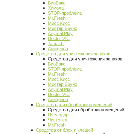
БиоВакс
Химола
STOP-проблема
Mr.Fresh
Мисс Кисс
Мистер Бруно
Anymal Play
Doctor VIC
Tamachi
Апиценна
Средства для уничтожения запахов
Средства для уничтожения запахов
БиоВакс
STOP-проблема
Mr.Fresh
Мисс Кисс
Мистер Бруно
Anymal Play
Doctor VIC
Апиценна
Средства для обработки помещений
Средства для обработки помещений
Пчелодар
Чистотел
Mr.Fresh
Средства от блох и клещей