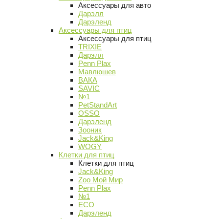
Аксессуары для авто
Дарэлл
Дарэленд
Аксессуары для птиц
Аксессуары для птиц
TRIXIE
Дарэлл
Penn Plax
Мавлюшев
ВАКА
SAVIC
№1
PetStandArt
OSSO
Дарэленд
Зооник
Jack&King
WOGY
Клетки для птиц
Клетки для птиц
Jack&King
Zoo Мой Мир
Penn Plax
№1
ECO
Дарэленд