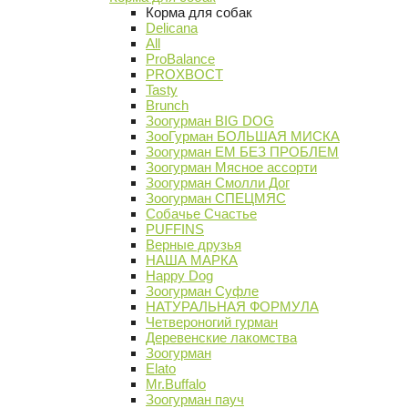
Корма для собак
Delicana
All
ProBalance
PROХВОСТ
Tasty
Brunch
Зоогурман BIG DOG
ЗооГурман БОЛЬШАЯ МИСКА
Зоогурман ЕМ БЕЗ ПРОБЛЕМ
Зоогурман Мясное ассорти
Зоогурман Смолли Дог
Зоогурман СПЕЦМЯС
Собачье Счастье
PUFFINS
Верные друзья
НАША МАРКА
Happy Dog
Зоогурман Суфле
НАТУРАЛЬНАЯ ФОРМУЛА
Четвероногий гурман
Деревенские лакомства
Зоогурман
Elato
Mr.Buffalo
Зоогурман пауч