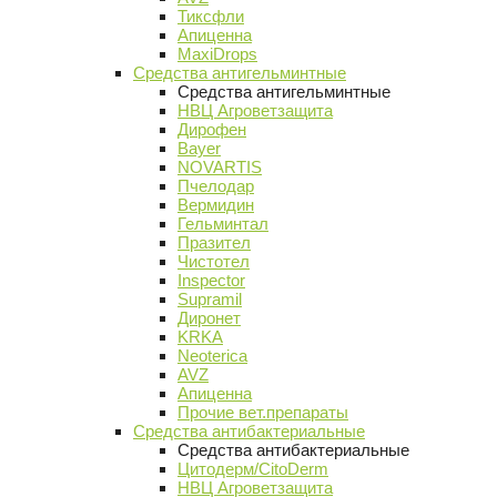
Тиксфли
Апиценна
MaxiDrops
Средства антигельминтные
Средства антигельминтные
НВЦ Агроветзащита
Дирофен
Bayer
NOVARTIS
Пчелодар
Вермидин
Гельминтал
Празител
Чистотел
Inspector
Supramil
Диронет
KRKA
Neoterica
AVZ
Апиценна
Прочие вет.препараты
Средства антибактериальные
Средства антибактериальные
Цитодерм/CitoDerm
НВЦ Агроветзащита