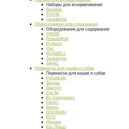
Наборы для вскармливания
Beaphar
TRIXIE
Jack&King
Оборудование для содержания
Оборудование для содержания
TRIXIE
Рольф/Rolf
Protecto
Уют
NUNBELL
Jack&King
SAVIC
Переноски для кошек и собак
Переноски для кошек и собак
PerseiLine
Зооник
Дарэлл
Zoo-M
By Zooexpress
SAVIC
Догуш
DOGMAN
ECO
Япония
Кот Лукас