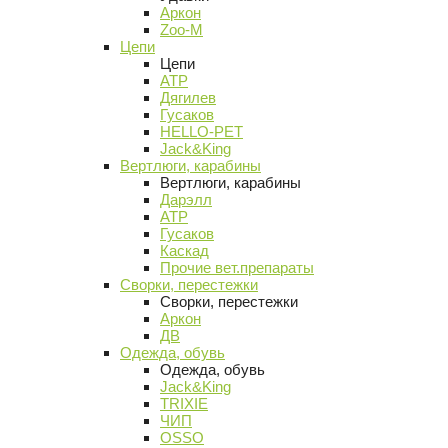
Аркон
Zoo-M
Цепи
Цепи
АТР
Дягилев
Гусаков
HELLO-PET
Jack&King
Вертлюги, карабины
Вертлюги, карабины
Дарэлл
АТР
Гусаков
Каскад
Прочие вет.препараты
Сворки, перестежки
Сворки, перестежки
Аркон
ДВ
Одежда, обувь
Одежда, обувь
Jack&King
TRIXIE
ЧИП
OSSO