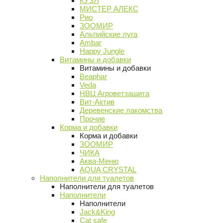
КУЗЯ
МИСТЕР АЛЕКС
Рио
ЗООМИР
Альпийские луга
Ambar
Happy Jungle
Витамины и добавки
Витамины и добавки
Beaphar
Veda
НВЦ Агроветзащита
Вит-Актив
Деревенские лакомства
Прочие
Корма и добавки
Корма и добавки
ЗООМИР
ЧИКА
Аква-Меню
AQUA CRYSTAL
Наполнители для туалетов
Наполнители для туалетов
Наполнители
Наполнители
Jack&King
Cat safe