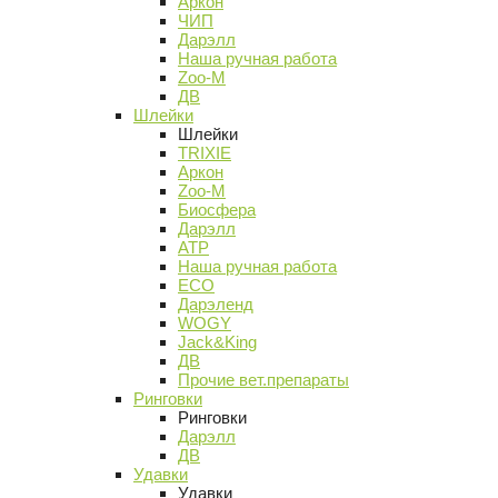
Аркон
ЧИП
Дарэлл
Наша ручная работа
Zoo-M
ДВ
Шлейки
Шлейки
TRIXIE
Аркон
Zoo-M
Биосфера
Дарэлл
АТР
Наша ручная работа
ECO
Дарэленд
WOGY
Jack&King
ДВ
Прочие вет.препараты
Ринговки
Ринговки
Дарэлл
ДВ
Удавки
Удавки