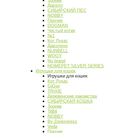
Зооник
Дарэлл
СИБИРСКИЙ ПЕС
NOBBY
Прочие
DOGMAN
Чистый котик
№1
Кот Лукас
Дарэленд
NUNBELL
WOGY
No brand
HOMEPET SILVER SERIES
Игрушки для кошек
Игрушки для кошек
Кот Лукас
GiGwi
TRIXIE
Деревенские лакомства
СИБИРСКАЯ КОШКА
Зооник
TitBit
NOBBY
By Zooexpress
Veda
Прочие