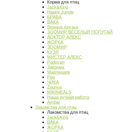
Корма для птиц
Jack&King
Happy Jungle
БРАВА
ВАКА
Верные друзья
ЗООМИР ВЕСЕЛЫЙ ПОПУГАЙ
ДОКТОР АЛЕКС
ЖОРКА
ЗООМИР
КУЗЯ
МИСТЕР АЛЕКС
Padovan
Закрома
Мавлюшев
Рио
ЧИКА
Zoonya
MIKIMEALS
Наша ручная работа
Ambar
Лакомства для птиц
Лакомства для птиц
Jack&King
ВАКА
ЖОРКА