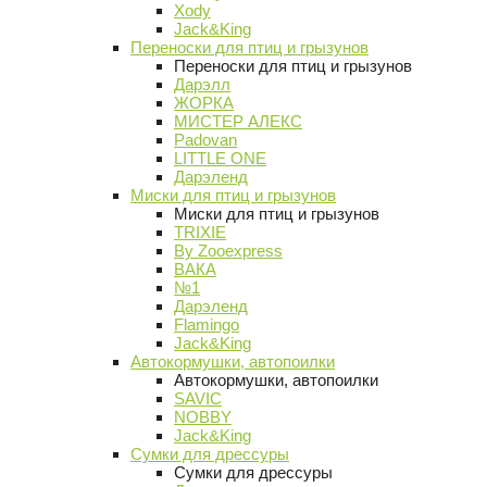
Xody
Jack&King
Переноски для птиц и грызунов
Переноски для птиц и грызунов
Дарэлл
ЖОРКА
МИСТЕР АЛЕКС
Padovan
LITTLE ONE
Дарэленд
Миски для птиц и грызунов
Миски для птиц и грызунов
TRIXIE
By Zooexpress
ВАКА
№1
Дарэленд
Flamingo
Jack&King
Автокормушки, автопоилки
Автокормушки, автопоилки
SAVIC
NOBBY
Jack&King
Сумки для дрессуры
Сумки для дрессуры