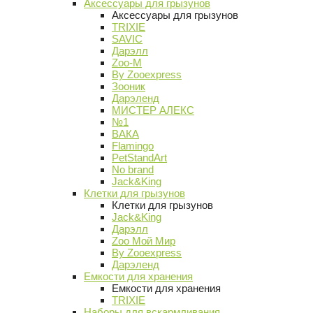
Аксессуары для грызунов
Аксессуары для грызунов
TRIXIE
SAVIC
Дарэлл
Zoo-M
By Zooexpress
Зооник
Дарэленд
МИСТЕР АЛЕКС
№1
ВАКА
Flamingo
PetStandArt
No brand
Jack&King
Клетки для грызунов
Клетки для грызунов
Jack&King
Дарэлл
Zoo Мой Мир
By Zooexpress
Дарэленд
Емкости для хранения
Емкости для хранения
TRIXIE
Наборы для вскармливания