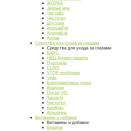
ЖОРКА
Зверье мое
Чистайл
Чистотел
Шустрик
AromatiPet
Aromaticat
Ambar
Средства для ухода за глазами
Средства для ухода за глазами
БАРС
НВЦ Агроветзащита
Пчелодар
CLINY
STOP-проблема
Veda
Бриллиантовые глаза
Анандин
Doctor VIC
Tamachi
Чистотел
БиоВакс
Апиценна
Витамины и добавки
Витамины и добавки
Beaphar