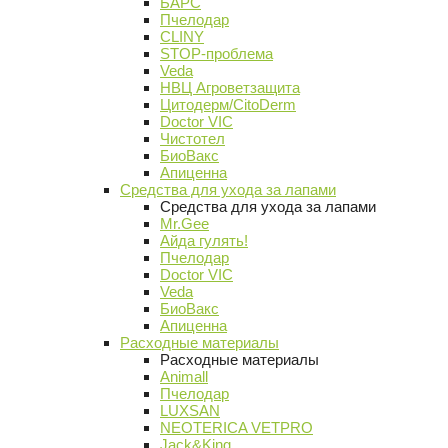
БАРС
Пчелодар
CLINY
STOP-проблема
Veda
НВЦ Агроветзащита
Цитодерм/CitoDerm
Doctor VIC
Чистотел
БиоВакс
Апиценна
Средства для ухода за лапами
Средства для ухода за лапами
Mr.Gee
Айда гулять!
Пчелодар
Doctor VIC
Veda
БиоВакс
Апиценна
Расходные материалы
Расходные материалы
Animall
Пчелодар
LUXSAN
NEOTERICA VETPRO
Jack&King