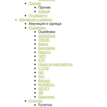
Прочие
Прочие
Animall
По рецепту
Амуниция и одежда
Амуниция и одежда
Ошейники
Ошейники
Jack&King
TRIXIE
Аркон
Биосфера
Дарэлл
ЧИП
АТР
Наша ручная работа
V.I.Pet
№1
Уют
Каскад
NUNBELL
WOGY
ДВ
Дарэленд
Рулетки
Рулетки