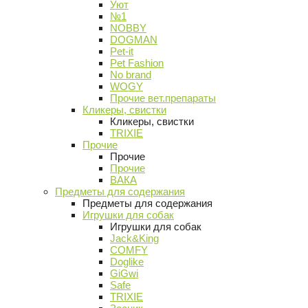
Уют
№1
NOBBY
DOGMAN
Pet-it
Pet Fashion
No brand
WOGY
Прочие вет.препараты
Кликеры, свистки
Кликеры, свистки
TRIXIE
Прочие
Прочие
Прочие
ВАКА
Предметы для содержания
Предметы для содержания
Игрушки для собак
Игрушки для собак
Jack&King
COMFY
Doglike
GiGwi
Safe
TRIXIE