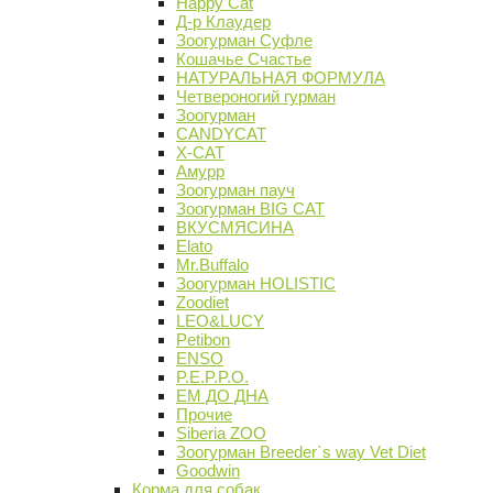
Happy Cat
Д-р Клаудер
Зоогурман Суфле
Кошачье Счастье
НАТУРАЛЬНАЯ ФОРМУЛА
Четвероногий гурман
Зоогурман
CANDYCAT
X-CAT
Амурр
Зоогурман пауч
Зоогурман BIG CAT
ВКУСМЯСИНА
Elato
Mr.Buffalo
Зоогурман HOLISTIC
Zoodiet
LEO&LUCY
Petibon
ENSO
P.E.P.P.O.
ЕМ ДО ДНА
Прочие
Siberia ZOO
Зоогурман Breeder`s way Vet Diet
Goodwin
Корма для собак