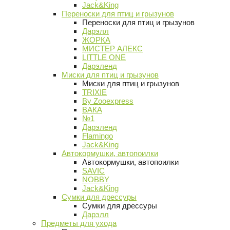
Jack&King
Переноски для птиц и грызунов
Переноски для птиц и грызунов
Дарэлл
ЖОРКА
МИСТЕР АЛЕКС
LITTLE ONE
Дарэленд
Миски для птиц и грызунов
Миски для птиц и грызунов
TRIXIE
By Zooexpress
ВАКА
№1
Дарэленд
Flamingo
Jack&King
Автокормушки, автопоилки
Автокормушки, автопоилки
SAVIC
NOBBY
Jack&King
Сумки для дрессуры
Сумки для дрессуры
Дарэлл
Предметы для ухода