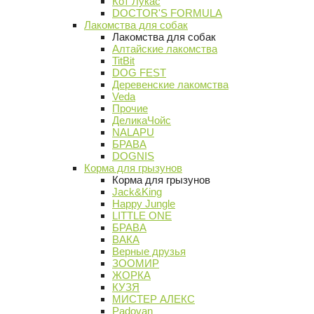
Кот Лукас
DOCTOR'S FORMULA
Лакомства для собак
Лакомства для собак
Алтайские лакомства
TitBit
DOG FEST
Деревенские лакомства
Veda
Прочие
ДеликаЧойс
NALAPU
БРАВА
DOGNIS
Корма для грызунов
Корма для грызунов
Jack&King
Happy Jungle
LITTLE ONE
БРАВА
ВАКА
Верные друзья
ЗООМИР
ЖОРКА
КУЗЯ
МИСТЕР АЛЕКС
Padovan