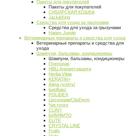
Пакеты для покупателей
Пакеты для покупателей
СИБИРСКАЯ КОШКА
Jack&King
Средства для ухода за грызунами
Средства для ухода за грызунами
Happy Jungle
Ветеринарные препараты и средства для ухода
Ветеринарные препараты и средства для
ухода
Шампуни, бальзамы, кондиционеры
Шампуни, бальзамы, кондиционеры
Пчелодар
НВЦ Агроветзащита
Herba Vitae
KERATIN+
Айда гулять!
БиоВакс
POLIDEX
Цитодерм/CitoDerm
Чистотел
CLINY
БИМФИТО
ELITE
CRYSTAL LINE
Frutty
Veda