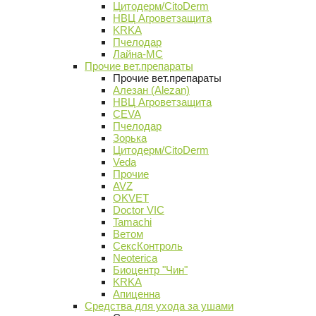
Цитодерм/CitoDerm
НВЦ Агроветзащита
KRKA
Пчелодар
Лайна-МС
Прочие вет.препараты
Прочие вет.препараты
Алезан (Alezan)
НВЦ Агроветзащита
CEVA
Пчелодар
Зорька
Цитодерм/CitoDerm
Veda
Прочие
AVZ
OKVET
Doctor VIC
Tamachi
Ветом
СексКонтроль
Neoterica
Биоцентр "Чин"
KRKA
Апиценна
Средства для ухода за ушами