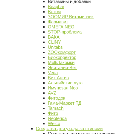
Витамины и добавки
Beaphar
Ветом
ЗООМИР Витаминчик
Фармавит
ОМЕГА NEO
STOP-проблема
ВАКА
CLINY
Unitabs
ZOOкомфорт
Биокорректор
MultiЛакомки
Эвиталия-Вет
Veda
Вит-Актив
Альпийские луга
Имунозал Neo
AVZ
Фитодок
Гама-Маркет ТД
Tamachi
Фито
Neoterica
Welco
Средства для ухода за птицами
Средства для ухода за птицами