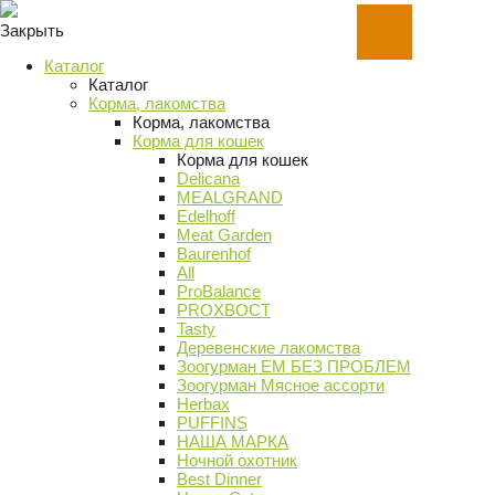
Закрыть
Каталог
Каталог
Корма, лакомства
Корма, лакомства
Корма для кошек
Корма для кошек
Delicana
MEALGRAND
Edelhoff
Meat Garden
Baurenhof
All
ProBalance
PROХВОСТ
Tasty
Деревенские лакомства
Зоогурман ЕМ БЕЗ ПРОБЛЕМ
Зоогурман Мясное ассорти
Herbax
PUFFINS
НАША МАРКА
Ночной охотник
Best Dinner