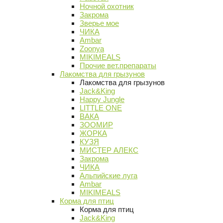
Ночной охотник
Закрома
Зверье мое
ЧИКА
Ambar
Zoonya
MIKIMEALS
Прочие вет.препараты
Лакомства для грызунов
Лакомства для грызунов
Jack&King
Happy Jungle
LITTLE ONE
ВАКА
ЗООМИР
ЖОРКА
КУЗЯ
МИСТЕР АЛЕКС
Закрома
ЧИКА
Альпийские луга
Ambar
MIKIMEALS
Корма для птиц
Корма для птиц
Jack&King