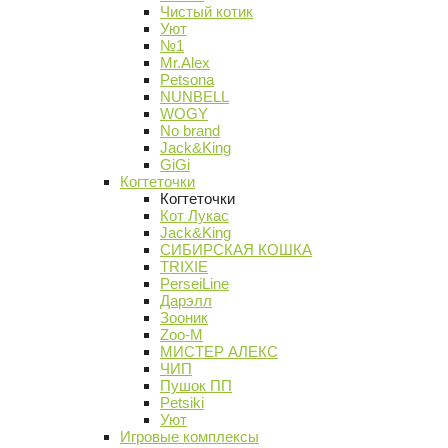
Чистый котик
Уют
№1
Mr.Alex
Petsona
NUNBELL
WOGY
No brand
Jack&King
GiGi
Когтеточки
Когтеточки
Кот Лукас
Jack&King
СИБИРСКАЯ КОШКА
TRIXIE
PerseiLine
Дарэлл
Зооник
Zoo-M
МИСТЕР АЛЕКС
ЧИП
Пушок ПП
Petsiki
Уют
Игровые комплексы