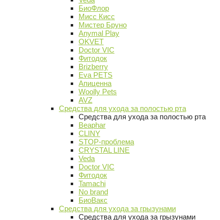
БиоФлор
Мисс Кисс
Мистер Бруно
Anymal Play
OKVET
Doctor VIC
Фитодок
Brizberry
Eva PETS
Апиценна
Woolly Pets
AVZ
Средства для ухода за полостью рта
Средства для ухода за полостью рта
Beaphar
CLINY
STOP-проблема
CRYSTAL LINE
Veda
Doctor VIC
Фитодок
Tamachi
No brand
БиоВакс
Средства для ухода за грызунами
Средства для ухода за грызунами