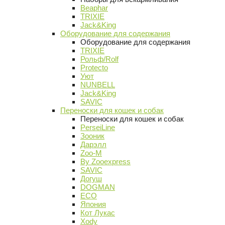
Beaphar
TRIXIE
Jack&King
Оборудование для содержания
Оборудование для содержания
TRIXIE
Рольф/Rolf
Protecto
Уют
NUNBELL
Jack&King
SAVIC
Переноски для кошек и собак
Переноски для кошек и собак
PerseiLine
Зооник
Дарэлл
Zoo-M
By Zooexpress
SAVIC
Догуш
DOGMAN
ECO
Япония
Кот Лукас
Xody