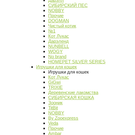
Дарэлл
СИБИРСКИЙ ПЕС
NOBBY
Прочие
DOGMAN
Чистый котик
№1
Кот Лукас
Дарэленд
NUNBELL
WOGY
No brand
HOMEPET SILVER SERIES
Игрушки для кошек
Игрушки для кошек
Кот Лукас
GiGwi
TRIXIE
Деревенские лакомства
СИБИРСКАЯ КОШКА
Зооник
TitBit
NOBBY
By Zooexpress
Veda
Прочие
Ambar