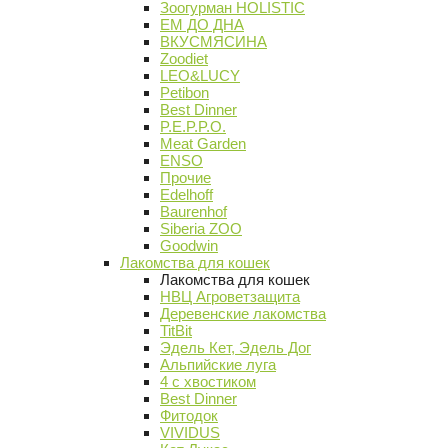
Зоогурман HOLISTIC
ЕМ ДО ДНА
ВКУСМЯСИНА
Zoodiet
LEO&LUCY
Petibon
Best Dinner
P.E.P.P.O.
Meat Garden
ENSO
Прочие
Edelhoff
Baurenhof
Siberia ZOO
Goodwin
Лакомства для кошек
Лакомства для кошек
НВЦ Агроветзащита
Деревенские лакомства
TitBit
Эдель Кет, Эдель Дог
Альпийские луга
4 с хвостиком
Best Dinner
Фитодок
VIVIDUS