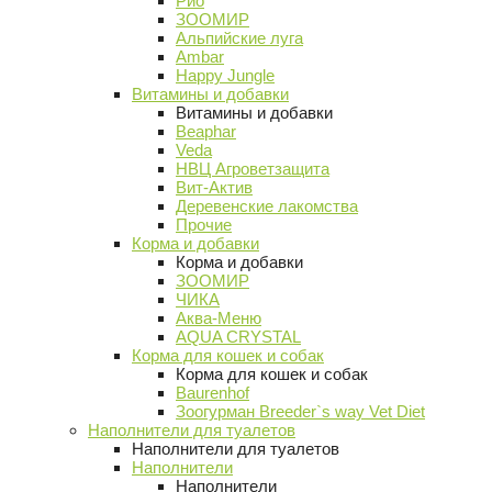
Рио
ЗООМИР
Альпийские луга
Ambar
Happy Jungle
Витамины и добавки
Витамины и добавки
Beaphar
Veda
НВЦ Агроветзащита
Вит-Актив
Деревенские лакомства
Прочие
Корма и добавки
Корма и добавки
ЗООМИР
ЧИКА
Аква-Меню
AQUA CRYSTAL
Корма для кошек и собак
Корма для кошек и собак
Baurenhof
Зоогурман Breeder`s way Vet Diet
Наполнители для туалетов
Наполнители для туалетов
Наполнители
Наполнители