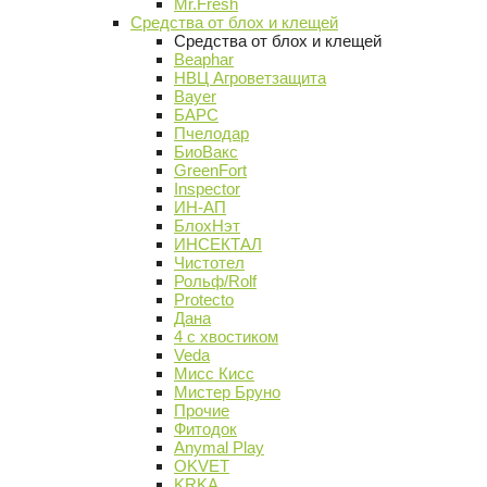
Mr.Fresh
Средства от блох и клещей
Средства от блох и клещей
Beaphar
НВЦ Агроветзащита
Bayer
БАРС
Пчелодар
БиоВакс
GreenFort
Inspector
ИН-АП
БлохНэт
ИНСЕКТАЛ
Чистотел
Рольф/Rolf
Protecto
Дана
4 с хвостиком
Veda
Мисс Кисс
Мистер Бруно
Прочие
Фитодок
Anymal Play
OKVET
KRKA