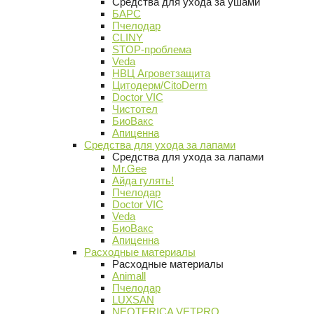
Средства для ухода за ушами
БАРС
Пчелодар
CLINY
STOP-проблема
Veda
НВЦ Агроветзащита
Цитодерм/CitoDerm
Doctor VIC
Чистотел
БиоВакс
Апиценна
Средства для ухода за лапами
Средства для ухода за лапами
Mr.Gee
Айда гулять!
Пчелодар
Doctor VIC
Veda
БиоВакс
Апиценна
Расходные материалы
Расходные материалы
Animall
Пчелодар
LUXSAN
NEOTERICA VETPRO