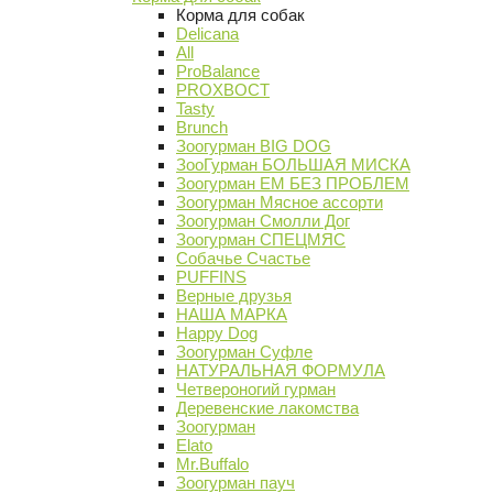
Корма для собак
Delicana
All
ProBalance
PROХВОСТ
Tasty
Brunch
Зоогурман BIG DOG
ЗооГурман БОЛЬШАЯ МИСКА
Зоогурман ЕМ БЕЗ ПРОБЛЕМ
Зоогурман Мясное ассорти
Зоогурман Смолли Дог
Зоогурман СПЕЦМЯС
Собачье Счастье
PUFFINS
Верные друзья
НАША МАРКА
Happy Dog
Зоогурман Суфле
НАТУРАЛЬНАЯ ФОРМУЛА
Четвероногий гурман
Деревенские лакомства
Зоогурман
Elato
Mr.Buffalo
Зоогурман пауч