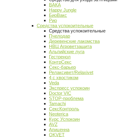
ВАКА
Happy Jungle
БиоВакс
Рио
Средства успокоительные
Средства успокоительные
Пчелодар
Деревенские лакомства
НВЦ Агроветзащита
Альпийские луга
Гестренол
КонтрСекс
Секс-барьер
Релаксивет/Relaxivet
4 с хвостиком
Veda
Экспресс успокоин
Doctor VIC
STOP-проблема
Tamachi
СексКонтроль
Neoterica
Курс Успокоин
AVZ
Апиценна
OKVET