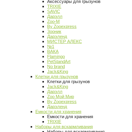
Аксессуары для грызунов
TRIXIE
SAVIC
Дарэлл
Zoo-M
By Zooexpress
Зооник
Дарэленд
МИСТЕР АЛЕКС
№1
ВАКА
Flamingo
PetStandArt
No brand
Jack&King
Клетки для грызунов
Клетки для грызунов
Jack&King
Дарэлл
Zoo Мой Мир
By Zooexpress
Дарэленд
Емкости для хранения
Емкости для хранения
TRIXIE
Наборы для вскармливания
Наборы для вскармливания