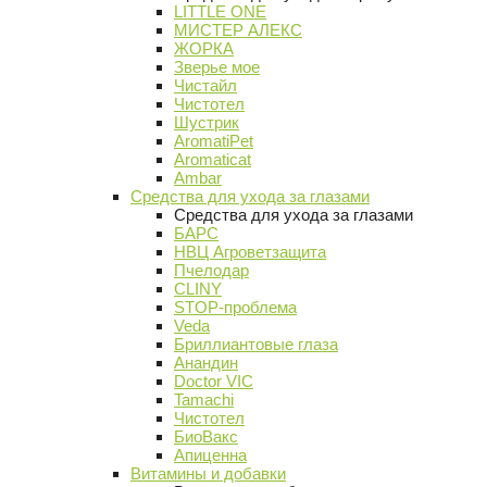
LITTLE ONE
МИСТЕР АЛЕКС
ЖОРКА
Зверье мое
Чистайл
Чистотел
Шустрик
AromatiPet
Aromaticat
Ambar
Средства для ухода за глазами
Средства для ухода за глазами
БАРС
НВЦ Агроветзащита
Пчелодар
CLINY
STOP-проблема
Veda
Бриллиантовые глаза
Анандин
Doctor VIC
Tamachi
Чистотел
БиоВакс
Апиценна
Витамины и добавки