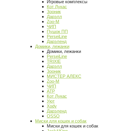
Игровые комплексы
Кот Лукас
Зооник
Дарэлл
Zoo-M
ЧИП
Пушок ПП
PerseiLine
Дарэленд
Домики, лежанки
Домики, лежанки
PerseiLine
TRIXIE
Дарэлл
Зооник
МИСТЕР АЛЕКС
Zoo-M
ЧИП
АТР
Кот Лукас
Уют
Xody
Дарэленд
OSSO
Миски для кошек и собак
Миски для кошек и собак
Jack&King