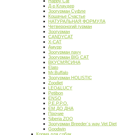
Happy Cat
Д-р Клаудер
Зоогурман Суфле
Кошачье Счастье
НАТУРАЛЬНАЯ ФОРМУЛА
Четвероногий гурман
Зоогурман
CANDYCAT
X-CAT
Амурр
Зоогурман пауч
Зоогурман BIG CAT
ВКУСМЯСИНА
Elato
Mr.Buffalo
Зоогурман HOLISTIC
Zoodiet
LEO&LUCY
Petibon
ENSO
P.E.P.P.O.
ЕМ ДО ДНА
Прочие
Siberia ZOO
Зоогурман Breeder`s way Vet Diet
Goodwin
Корма для собак