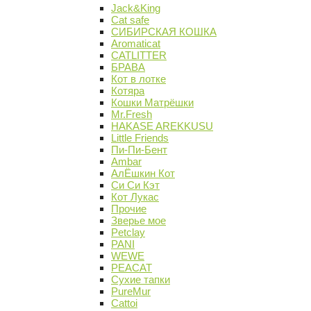
Jack&King
Cat safe
СИБИРСКАЯ КОШКА
Aromaticat
CATLITTER
БРАВА
Кот в лотке
Котяра
Кошки Матрёшки
Mr.Fresh
HAKASE AREKKUSU
Little Friends
Пи-Пи-Бент
Ambar
АлЁшкин Кот
Си Си Кэт
Кот Лукас
Прочие
Зверье мое
Petclay
PANI
WEWE
PEACAT
Сухие тапки
PureMur
Cattoi