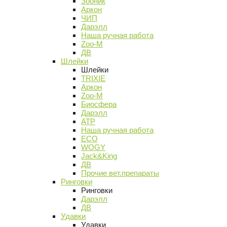
Зооник
Аркон
ЧИП
Дарэлл
Наша ручная работа
Zoo-M
ДВ
Шлейки
Шлейки
TRIXIE
Аркон
Zoo-M
Биосфера
Дарэлл
АТР
Наша ручная работа
ECO
WOGY
Jack&King
ДВ
Прочие вет.препараты
Ринговки
Ринговки
Дарэлл
ДВ
Удавки
Удавки