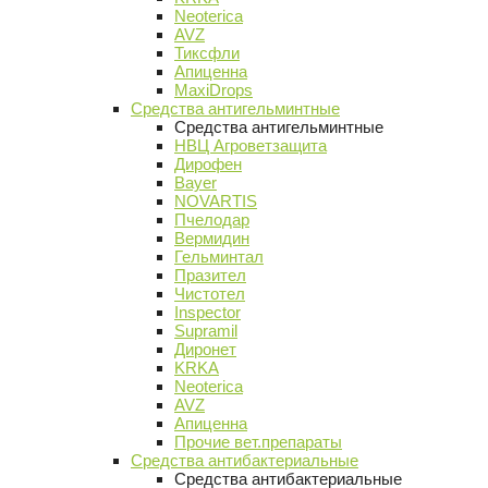
Neoterica
AVZ
Тиксфли
Апиценна
MaxiDrops
Средства антигельминтные
Средства антигельминтные
НВЦ Агроветзащита
Дирофен
Bayer
NOVARTIS
Пчелодар
Вермидин
Гельминтал
Празител
Чистотел
Inspector
Supramil
Диронет
KRKA
Neoterica
AVZ
Апиценна
Прочие вет.препараты
Средства антибактериальные
Средства антибактериальные