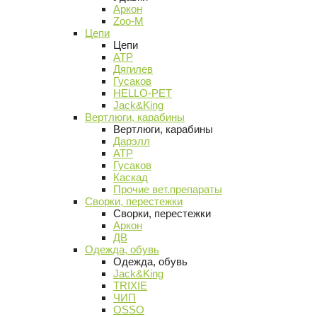
Аркон
Zoo-M
Цепи
Цепи
АТР
Дягилев
Гусаков
HELLO-PET
Jack&King
Вертлюги, карабины
Вертлюги, карабины
Дарэлл
АТР
Гусаков
Каскад
Прочие вет.препараты
Сворки, перестежки
Сворки, перестежки
Аркон
ДВ
Одежда, обувь
Одежда, обувь
Jack&King
TRIXIE
ЧИП
OSSO