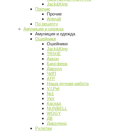
Jack&King
Прочие
Прочие
Animall
По рецепту
Амуниция и одежда
Амуниция и одежда
Ошейники
Ошейники
Jack&King
TRIXIE
Аркон
Биосфера
Дарэлл
ЧИП
АТР
Наша ручная работа
V.I.Pet
№1
Уют
Каскад
NUNBELL
WOGY
ДВ
Дарэленд
Рулетки