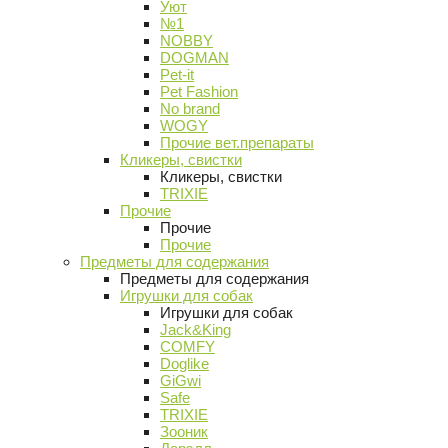
Уют
№1
NOBBY
DOGMAN
Pet-it
Pet Fashion
No brand
WOGY
Прочие вет.препараты
Кликеры, свистки
Кликеры, свистки
TRIXIE
Прочие
Прочие
Прочие
Предметы для содержания
Предметы для содержания
Игрушки для собак
Игрушки для собак
Jack&King
COMFY
Doglike
GiGwi
Safe
TRIXIE
Зооник