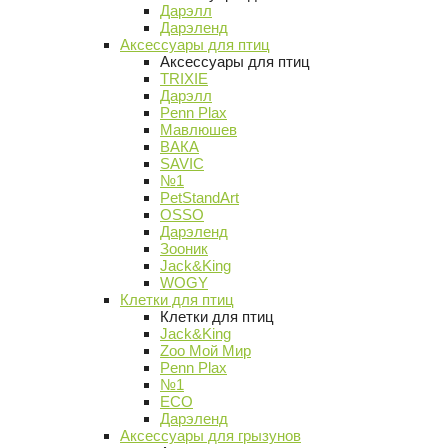
Дарэлл
Дарэленд
Аксессуары для птиц
Аксессуары для птиц
TRIXIE
Дарэлл
Penn Plax
Мавлюшев
ВАКА
SAVIC
№1
PetStandArt
OSSO
Дарэленд
Зооник
Jack&King
WOGY
Клетки для птиц
Клетки для птиц
Jack&King
Zoo Мой Мир
Penn Plax
№1
ECO
Дарэленд
Аксессуары для грызунов