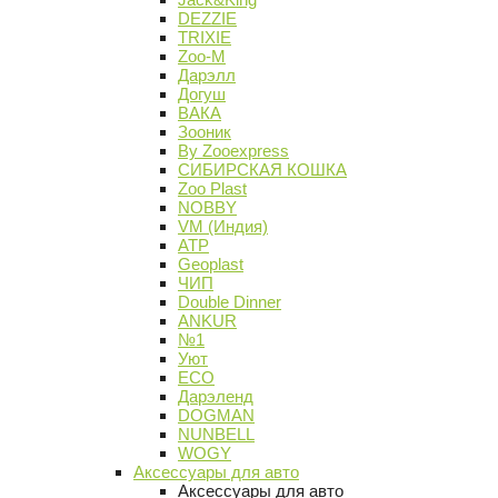
DEZZIE
TRIXIE
Zoo-M
Дарэлл
Догуш
ВАКА
Зооник
By Zooexpress
СИБИРСКАЯ КОШКА
Zoo Plast
NOBBY
VM (Индия)
АТР
Geoplast
ЧИП
Double Dinner
ANKUR
№1
Уют
ECO
Дарэленд
DOGMAN
NUNBELL
WOGY
Аксессуары для авто
Аксессуары для авто