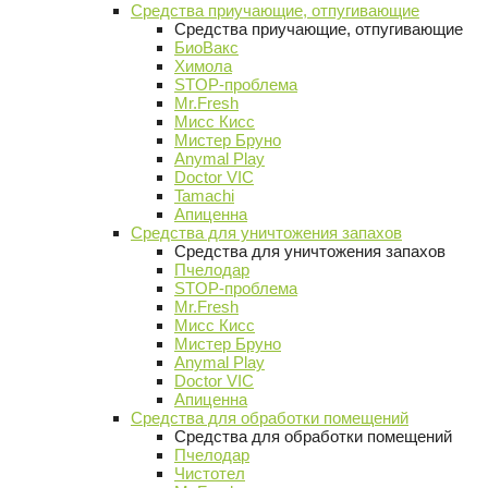
Средства приучающие, отпугивающие
Средства приучающие, отпугивающие
БиоВакс
Химола
STOP-проблема
Mr.Fresh
Мисс Кисс
Мистер Бруно
Anymal Play
Doctor VIC
Tamachi
Апиценна
Средства для уничтожения запахов
Средства для уничтожения запахов
Пчелодар
STOP-проблема
Mr.Fresh
Мисс Кисс
Мистер Бруно
Anymal Play
Doctor VIC
Апиценна
Средства для обработки помещений
Средства для обработки помещений
Пчелодар
Чистотел