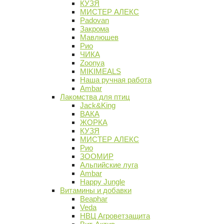
КУЗЯ
МИСТЕР АЛЕКС
Padovan
Закрома
Мавлюшев
Рио
ЧИКА
Zoonya
MIKIMEALS
Наша ручная работа
Ambar
Лакомства для птиц
Jack&King
ВАКА
ЖОРКА
КУЗЯ
МИСТЕР АЛЕКС
Рио
ЗООМИР
Альпийские луга
Ambar
Happy Jungle
Витамины и добавки
Beaphar
Veda
НВЦ Агроветзащита