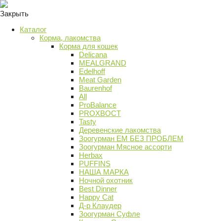
Закрыть
Каталог
Корма, лакомства
Корма для кошек
Delicana
MEALGRAND
Edelhoff
Meat Garden
Baurenhof
All
ProBalance
PROХВОСТ
Tasty
Деревенские лакомства
Зоогурман ЕМ БЕЗ ПРОБЛЕМ
Зоогурман Мясное ассорти
Herbax
PUFFINS
НАША МАРКА
Ночной охотник
Best Dinner
Happy Cat
Д-р Клаудер
Зоогурман Суфле