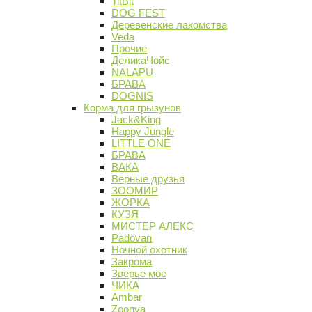
TitBit
DOG FEST
Деревенские лакомства
Veda
Прочие
ДеликаЧойс
NALAPU
БРАВА
DOGNIS
Корма для грызунов
Jack&King
Happy Jungle
LITTLE ONE
БРАВА
ВАКА
Верные друзья
ЗООМИР
ЖОРКА
КУЗЯ
МИСТЕР АЛЕКС
Padovan
Ночной охотник
Закрома
Зверье мое
ЧИКА
Ambar
Zoonya