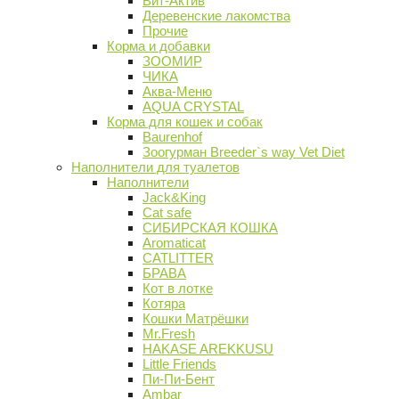
Вит-Актив
Деревенские лакомства
Прочие
Корма и добавки
ЗООМИР
ЧИКА
Аква-Меню
AQUA CRYSTAL
Корма для кошек и собак
Baurenhof
Зоогурман Breeder`s way Vet Diet
Наполнители для туалетов
Наполнители
Jack&King
Cat safe
СИБИРСКАЯ КОШКА
Aromaticat
CATLITTER
БРАВА
Кот в лотке
Котяра
Кошки Матрёшки
Mr.Fresh
HAKASE AREKKUSU
Little Friends
Пи-Пи-Бент
Ambar