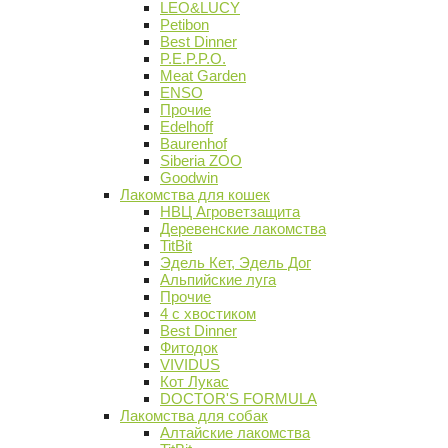
LEO&LUCY
Petibon
Best Dinner
P.E.P.P.O.
Meat Garden
ENSO
Прочие
Edelhoff
Baurenhof
Siberia ZOO
Goodwin
Лакомства для кошек
НВЦ Агроветзащита
Деревенские лакомства
TitBit
Эдель Кет, Эдель Дог
Альпийские луга
Прочие
4 с хвостиком
Best Dinner
Фитодок
VIVIDUS
Кот Лукас
DOCTOR'S FORMULA
Лакомства для собак
Алтайские лакомства