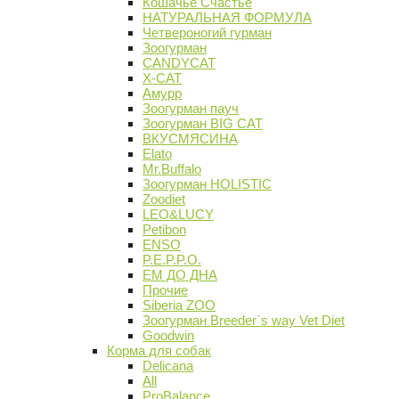
Кошачье Счастье
НАТУРАЛЬНАЯ ФОРМУЛА
Четвероногий гурман
Зоогурман
CANDYCAT
X-CAT
Амурр
Зоогурман пауч
Зоогурман BIG CAT
ВКУСМЯСИНА
Elato
Mr.Buffalo
Зоогурман HOLISTIC
Zoodiet
LEO&LUCY
Petibon
ENSO
P.E.P.P.O.
ЕМ ДО ДНА
Прочие
Siberia ZOO
Зоогурман Breeder`s way Vet Diet
Goodwin
Корма для собак
Delicana
All
ProBalance