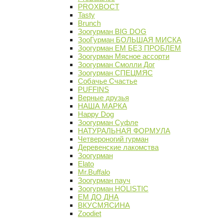
PROХВОСТ
Tasty
Brunch
Зоогурман BIG DOG
ЗооГурман БОЛЬШАЯ МИСКА
Зоогурман ЕМ БЕЗ ПРОБЛЕМ
Зоогурман Мясное ассорти
Зоогурман Смолли Дог
Зоогурман СПЕЦМЯС
Собачье Счастье
PUFFINS
Верные друзья
НАША МАРКА
Happy Dog
Зоогурман Суфле
НАТУРАЛЬНАЯ ФОРМУЛА
Четвероногий гурман
Деревенские лакомства
Зоогурман
Elato
Mr.Buffalo
Зоогурман пауч
Зоогурман HOLISTIC
ЕМ ДО ДНА
ВКУСМЯСИНА
Zoodiet