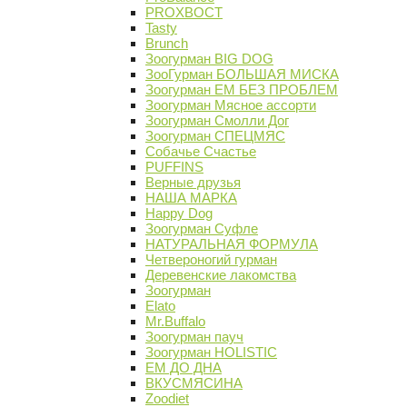
PROХВОСТ
Tasty
Brunch
Зоогурман BIG DOG
ЗооГурман БОЛЬШАЯ МИСКА
Зоогурман ЕМ БЕЗ ПРОБЛЕМ
Зоогурман Мясное ассорти
Зоогурман Смолли Дог
Зоогурман СПЕЦМЯС
Собачье Счастье
PUFFINS
Верные друзья
НАША МАРКА
Happy Dog
Зоогурман Суфле
НАТУРАЛЬНАЯ ФОРМУЛА
Четвероногий гурман
Деревенские лакомства
Зоогурман
Elato
Mr.Buffalo
Зоогурман пауч
Зоогурман HOLISTIC
ЕМ ДО ДНА
ВКУСМЯСИНА
Zoodiet