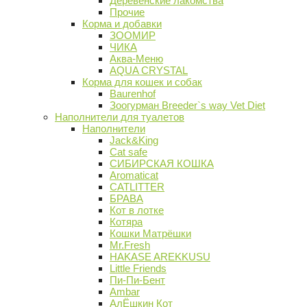
Деревенские лакомства
Прочие
Корма и добавки
ЗООМИР
ЧИКА
Аква-Меню
AQUA CRYSTAL
Корма для кошек и собак
Baurenhof
Зоогурман Breeder`s way Vet Diet
Наполнители для туалетов
Наполнители
Jack&King
Cat safe
СИБИРСКАЯ КОШКА
Aromaticat
CATLITTER
БРАВА
Кот в лотке
Котяра
Кошки Матрёшки
Mr.Fresh
HAKASE AREKKUSU
Little Friends
Пи-Пи-Бент
Ambar
АлЁшкин Кот