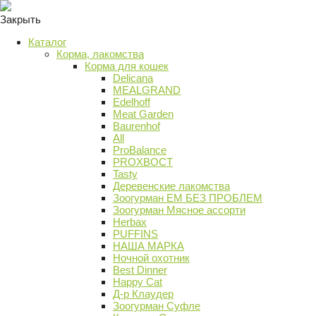
Закрыть
Каталог
Корма, лакомства
Корма для кошек
Delicana
MEALGRAND
Edelhoff
Meat Garden
Baurenhof
All
ProBalance
PROХВОСТ
Tasty
Деревенские лакомства
Зоогурман ЕМ БЕЗ ПРОБЛЕМ
Зоогурман Мясное ассорти
Herbax
PUFFINS
НАША МАРКА
Ночной охотник
Best Dinner
Happy Cat
Д-р Клаудер
Зоогурман Суфле