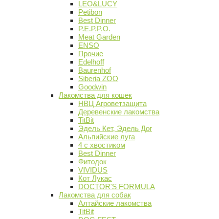
LEO&LUCY
Petibon
Best Dinner
P.E.P.P.O.
Meat Garden
ENSO
Прочие
Edelhoff
Baurenhof
Siberia ZOO
Goodwin
Лакомства для кошек
НВЦ Агроветзащита
Деревенские лакомства
TitBit
Эдель Кет, Эдель Дог
Альпийские луга
4 с хвостиком
Best Dinner
Фитодок
VIVIDUS
Кот Лукас
DOCTOR'S FORMULA
Лакомства для собак
Алтайские лакомства
TitBit