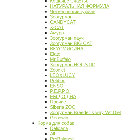
Кошачье Счастье
НАТУРАЛЬНАЯ ФОРМУЛА
Четвероногий гурман
Зоогурман
CANDYCAT
X-CAT
Амурр
Зоогурман пауч
Зоогурман BIG CAT
ВКУСМЯСИНА
Elato
Mr.Buffalo
Зоогурман HOLISTIC
Zoodiet
LEO&LUCY
Petibon
ENSO
P.E.P.P.O.
ЕМ ДО ДНА
Прочие
Siberia ZOO
Зоогурман Breeder`s way Vet Diet
Goodwin
Корма для собак
Delicana
All
ProBalance