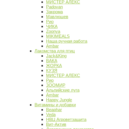
МИСТЕР АЛЕКС
Padovan
Закрома
Мавлюшев
Рио
ЧИКА
Zoonya
MIKIMEALS
Наша ручная работа
Ambar
Лакомства для птиц
Jack&King
ВАКА
ЖОРКА
КУЗЯ
МИСТЕР АЛЕКС
Рио
ЗООМИР
Альпийские луга
Ambar
Happy Jungle
Витамины и добавки
Beaphar
Veda
НВЦ Агроветзащита
Вит-Актив