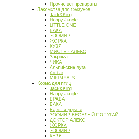
Прочие вет.препараты
Лакомства для грызунов
Jack&King
Happy Jungle
LITTLE ONE
ВАКА
ЗООМИР
ЖОРКА
КУЗЯ
МИСТЕР АЛЕКС
Закрома
ЧИКА
Альпийские луга
Ambar
MIKIMEALS
Корма для птиц
Jack&King
Happy Jungle
БРАВА
ВАКА
Верные друзья
ЗООМИР ВЕСЕЛЫЙ ПОПУГАЙ
ДОКТОР АЛЕКС
ЖОРКА
ЗООМИР
КУЗЯ