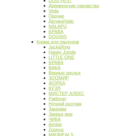
DOG FEST
Деревенские лакомства
Veda
Прочие
ДеликаЧойс
NALAPU
БРАВА
DOGNIS
Корма для грызунов
Jack&King
Happy Jungle
LITTLE ONE
БРАВА
ВАКА
Верные друзья
ЗООМИР
ЖОРКА
КУЗЯ
МИСТЕР АЛЕКС
Padovan
Ночной охотник
Закрома
Зверье мое
ЧИКА
Ambar
Zoonya
MIKIMEALS