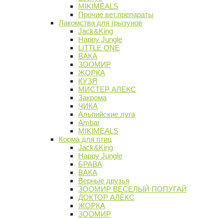
MIKIMEALS
Прочие вет.препараты
Лакомства для грызунов
Jack&King
Happy Jungle
LITTLE ONE
ВАКА
ЗООМИР
ЖОРКА
КУЗЯ
МИСТЕР АЛЕКС
Закрома
ЧИКА
Альпийские луга
Ambar
MIKIMEALS
Корма для птиц
Jack&King
Happy Jungle
БРАВА
ВАКА
Верные друзья
ЗООМИР ВЕСЕЛЫЙ ПОПУГАЙ
ДОКТОР АЛЕКС
ЖОРКА
ЗООМИР