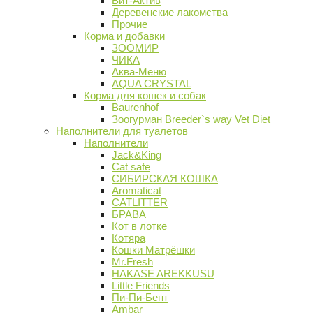
Вит-Актив
Деревенские лакомства
Прочие
Корма и добавки
ЗООМИР
ЧИКА
Аква-Меню
AQUA CRYSTAL
Корма для кошек и собак
Baurenhof
Зоогурман Breeder`s way Vet Diet
Наполнители для туалетов
Наполнители
Jack&King
Cat safe
СИБИРСКАЯ КОШКА
Aromaticat
CATLITTER
БРАВА
Кот в лотке
Котяра
Кошки Матрёшки
Mr.Fresh
HAKASE AREKKUSU
Little Friends
Пи-Пи-Бент
Ambar