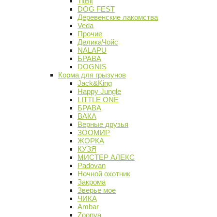
TitBit
DOG FEST
Деревенские лакомства
Veda
Прочие
ДеликаЧойс
NALAPU
БРАВА
DOGNIS
Корма для грызунов
Jack&King
Happy Jungle
LITTLE ONE
БРАВА
ВАКА
Верные друзья
ЗООМИР
ЖОРКА
КУЗЯ
МИСТЕР АЛЕКС
Padovan
Ночной охотник
Закрома
Зверье мое
ЧИКА
Ambar
Zoonya