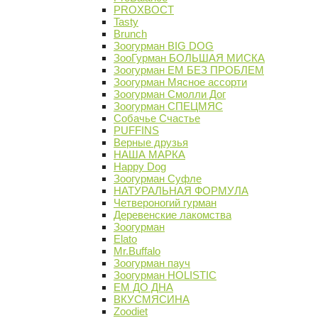
PROХВОСТ
Tasty
Brunch
Зоогурман BIG DOG
ЗооГурман БОЛЬШАЯ МИСКА
Зоогурман ЕМ БЕЗ ПРОБЛЕМ
Зоогурман Мясное ассорти
Зоогурман Смолли Дог
Зоогурман СПЕЦМЯС
Собачье Счастье
PUFFINS
Верные друзья
НАША МАРКА
Happy Dog
Зоогурман Суфле
НАТУРАЛЬНАЯ ФОРМУЛА
Четвероногий гурман
Деревенские лакомства
Зоогурман
Elato
Mr.Buffalo
Зоогурман пауч
Зоогурман HOLISTIC
ЕМ ДО ДНА
ВКУСМЯСИНА
Zoodiet