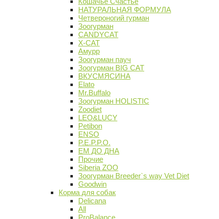
Кошачье Счастье
НАТУРАЛЬНАЯ ФОРМУЛА
Четвероногий гурман
Зоогурман
CANDYCAT
X-CAT
Амурр
Зоогурман пауч
Зоогурман BIG CAT
ВКУСМЯСИНА
Elato
Mr.Buffalo
Зоогурман HOLISTIC
Zoodiet
LEO&LUCY
Petibon
ENSO
P.E.P.P.O.
ЕМ ДО ДНА
Прочие
Siberia ZOO
Зоогурман Breeder`s way Vet Diet
Goodwin
Корма для собак
Delicana
All
ProBalance