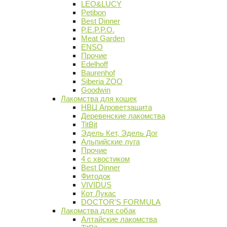
LEO&LUCY
Petibon
Best Dinner
P.E.P.P.O.
Meat Garden
ENSO
Прочие
Edelhoff
Baurenhof
Siberia ZOO
Goodwin
Лакомства для кошек
НВЦ Агроветзащита
Деревенские лакомства
TitBit
Эдель Кет, Эдель Дог
Альпийские луга
Прочие
4 с хвостиком
Best Dinner
Фитодок
VIVIDUS
Кот Лукас
DOCTOR'S FORMULA
Лакомства для собак
Алтайские лакомства