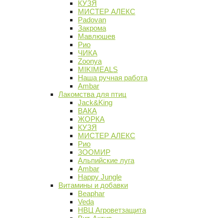
КУЗЯ
МИСТЕР АЛЕКС
Padovan
Закрома
Мавлюшев
Рио
ЧИКА
Zoonya
MIKIMEALS
Наша ручная работа
Ambar
Лакомства для птиц
Jack&King
ВАКА
ЖОРКА
КУЗЯ
МИСТЕР АЛЕКС
Рио
ЗООМИР
Альпийские луга
Ambar
Happy Jungle
Витамины и добавки
Beaphar
Veda
НВЦ Агроветзащита