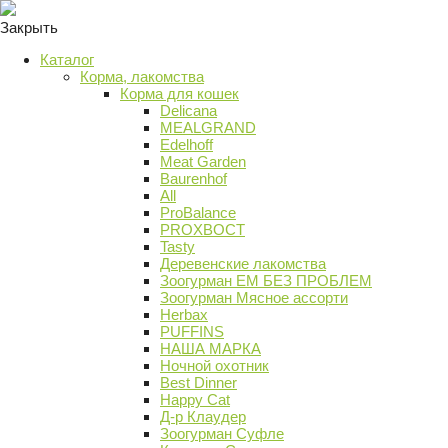
Закрыть
Каталог
Корма, лакомства
Корма для кошек
Delicana
MEALGRAND
Edelhoff
Meat Garden
Baurenhof
All
ProBalance
PROХВОСТ
Tasty
Деревенские лакомства
Зоогурман ЕМ БЕЗ ПРОБЛЕМ
Зоогурман Мясное ассорти
Herbax
PUFFINS
НАША МАРКА
Ночной охотник
Best Dinner
Happy Cat
Д-р Клаудер
Зоогурман Суфле