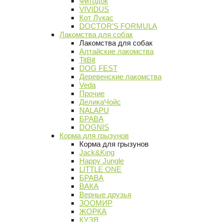
Фитодок
VIVIDUS
Кот Лукас
DOCTOR'S FORMULA
Лакомства для собак
Лакомства для собак
Алтайские лакомства
TitBit
DOG FEST
Деревенские лакомства
Veda
Прочие
ДеликаЧойс
NALAPU
БРАВА
DOGNIS
Корма для грызунов
Корма для грызунов
Jack&King
Happy Jungle
LITTLE ONE
БРАВА
ВАКА
Верные друзья
ЗООМИР
ЖОРКА
КУЗЯ