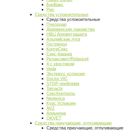
БиоВакс
Рио
Средства успокоительные
Средства успокоительные
Пчелодар
Деревенские лакомства
НВЦ Агроветзащита
Альпийские луга
Гестренол
КонтрСекс
Секс-барьер
Релаксивет/Relaxivet
4 с хвостиком
Veda
Экспресс успокоин
Doctor VIC
STOP-проблема
Tamachi
СексКонтроль
Neoterica
Курс Успокоин
AVZ
Апиценна
OKVET
Средства приучающие, отпугивающие
Средства приучающие, отпугивающие