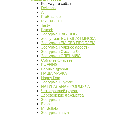
Корма для собак
Delicana
All
ProBalance
PROХВОСТ
Tasty
Brunch
Зоогурман BIG DOG
ЗооГурман БОЛЬШАЯ МИСКА
Зоогурман ЕМ БЕЗ ПРОБЛЕМ
Зоогурман Мясное ассорти
Зоогурман Смолли Дог
Зоогурман СПЕЦМЯС
Собачье Счастье
PUFFINS
Верные друзья
НАША МАРКА
Happy Dog
Зоогурман Суфле
НАТУРАЛЬНАЯ ФОРМУЛА
Четвероногий гурман
Деревенские лакомства
Зоогурман
Elato
Mr.Buffalo
Зоогурман пауч