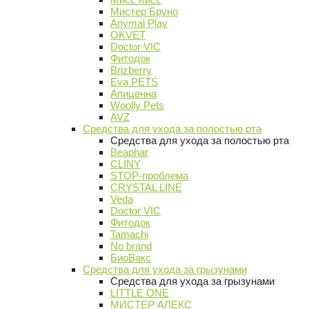
Мистер Бруно
Anymal Play
OKVET
Doctor VIC
Фитодок
Brizberry
Eva PETS
Апиценна
Woolly Pets
AVZ
Средства для ухода за полостью рта
Средства для ухода за полостью рта
Beaphar
CLINY
STOP-проблема
CRYSTAL LINE
Veda
Doctor VIC
Фитодок
Tamachi
No brand
БиоВакс
Средства для ухода за грызунами
Средства для ухода за грызунами
LITTLE ONE
МИСТЕР АЛЕКС