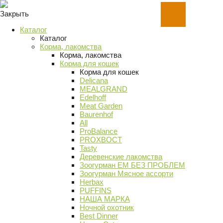
Закрыть
Каталог
Каталог
Корма, лакомства
Корма, лакомства
Корма для кошек
Корма для кошек
Delicana
MEALGRAND
Edelhoff
Meat Garden
Baurenhof
All
ProBalance
PROХВОСТ
Tasty
Деревенские лакомства
Зоогурман ЕМ БЕЗ ПРОБЛЕМ
Зоогурман Мясное ассорти
Herbax
PUFFINS
НАША МАРКА
Ночной охотник
Best Dinner