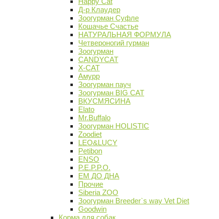
Happy Cat
Д-р Клаудер
Зоогурман Суфле
Кошачье Счастье
НАТУРАЛЬНАЯ ФОРМУЛА
Четвероногий гурман
Зоогурман
CANDYCAT
X-CAT
Амурр
Зоогурман пауч
Зоогурман BIG CAT
ВКУСМЯСИНА
Elato
Mr.Buffalo
Зоогурман HOLISTIC
Zoodiet
LEO&LUCY
Petibon
ENSO
P.E.P.P.O.
ЕМ ДО ДНА
Прочие
Siberia ZOO
Зоогурман Breeder`s way Vet Diet
Goodwin
Корма для собак