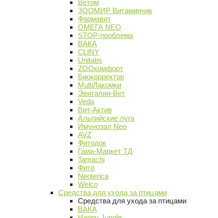
Ветом
ЗООМИР Витаминчик
Фармавит
ОМЕГА NEO
STOP-проблема
ВАКА
CLINY
Unitabs
ZOOкомфорт
Биокорректор
MultiЛакомки
Эвиталия-Вет
Veda
Вит-Актив
Альпийские луга
Имунозал Neo
AVZ
Фитодок
Гама-Маркет ТД
Tamachi
Фито
Neoterica
Welco
Средства для ухода за птицами
Средства для ухода за птицами
ВАКА
Happy Jungle