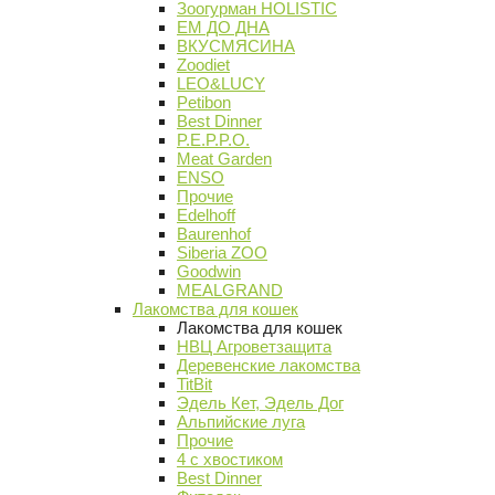
Зоогурман HOLISTIC
ЕМ ДО ДНА
ВКУСМЯСИНА
Zoodiet
LEO&LUCY
Petibon
Best Dinner
P.E.P.P.O.
Meat Garden
ENSO
Прочие
Edelhoff
Baurenhof
Siberia ZOO
Goodwin
MEALGRAND
Лакомства для кошек
Лакомства для кошек
НВЦ Агроветзащита
Деревенские лакомства
TitBit
Эдель Кет, Эдель Дог
Альпийские луга
Прочие
4 с хвостиком
Best Dinner