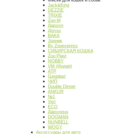
Jack&King
DEZZIE
TRIXIE
Zoo-M
Дарэлл
Догуш
ВАКА
Зооник
By Zooexpress
СИБИРСКАЯ КОШКА
Zoo Plast
NOBBY
VM (Индия)
АТР
Geoplast
ЧИП
Double Dinner
ANKUR
№1
Уют
ECO
Дарэленд
DOGMAN
NUNBELL
WOGY
Аксессуары для авто