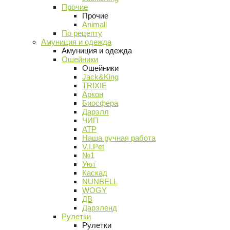
Прочие
Прочие
Animall
По рецепту
Амуниция и одежда
Амуниция и одежда
Ошейники
Ошейники
Jack&King
TRIXIE
Аркон
Биосфера
Дарэлл
ЧИП
АТР
Наша ручная работа
V.I.Pet
№1
Уют
Каскад
NUNBELL
WOGY
ДВ
Дарэленд
Рулетки
Рулетки