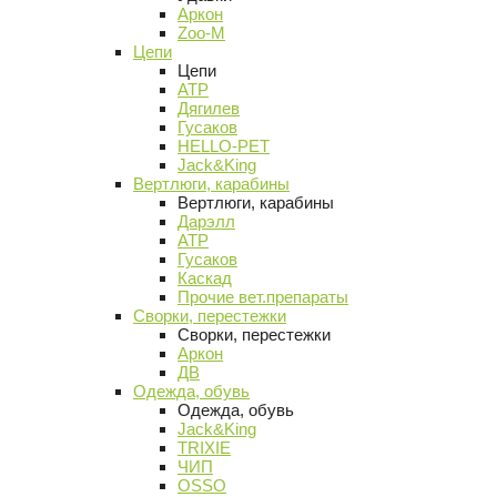
Аркон
Zoo-M
Цепи
Цепи
АТР
Дягилев
Гусаков
HELLO-PET
Jack&King
Вертлюги, карабины
Вертлюги, карабины
Дарэлл
АТР
Гусаков
Каскад
Прочие вет.препараты
Сворки, перестежки
Сворки, перестежки
Аркон
ДВ
Одежда, обувь
Одежда, обувь
Jack&King
TRIXIE
ЧИП
OSSO