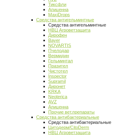
Тиксфли
Апиценна
MaxiDrops
Средства антигельминтные
Средства антигельминтные
НВЦ Агроветзащита
Дирофен
Bayer
NOVARTIS
Пчелодар
Вермидин
Гельминтал
Празител
Чистотел
Inspector
Supramil
Диронет
KRKA
Neoterica
AVZ
Апиценна
Прочие вет.препараты
Средства антибактериальные
Средства антибактериальные
Цитодерм/CitoDerm
НВЦ Агроветзащита