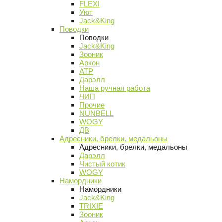
FLEXI
Уют
Jack&King
Поводки
Поводки
Jack&King
Зооник
Аркон
АТР
Дарэлл
Наша ручная работа
ЧИП
Прочие
NUNBELL
WOGY
ДВ
Адресники, брелки, медальоны
Адресники, брелки, медальоны
Дарэлл
Чистый котик
WOGY
Намордники
Намордники
Jack&King
TRIXIE
Зооник