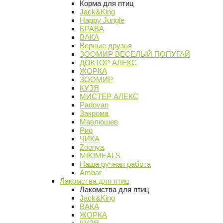
Корма для птиц
Jack&King
Happy Jungle
БРАВА
ВАКА
Верные друзья
ЗООМИР ВЕСЕЛЫЙ ПОПУГАЙ
ДОКТОР АЛЕКС
ЖОРКА
ЗООМИР
КУЗЯ
МИСТЕР АЛЕКС
Padovan
Закрома
Мавлюшев
Рио
ЧИКА
Zoonya
MIKIMEALS
Наша ручная работа
Ambar
Лакомства для птиц
Лакомства для птиц
Jack&King
ВАКА
ЖОРКА