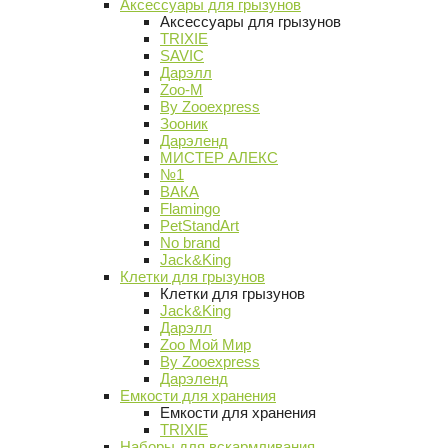
Аксессуары для грызунов
Аксессуары для грызунов
TRIXIE
SAVIC
Дарэлл
Zoo-M
By Zooexpress
Зооник
Дарэленд
МИСТЕР АЛЕКС
№1
ВАКА
Flamingo
PetStandArt
No brand
Jack&King
Клетки для грызунов
Клетки для грызунов
Jack&King
Дарэлл
Zoo Мой Мир
By Zooexpress
Дарэленд
Емкости для хранения
Емкости для хранения
TRIXIE
Наборы для вскармливания