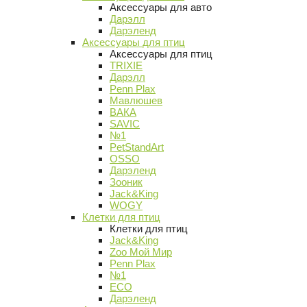
Аксессуары для авто
Дарэлл
Дарэленд
Аксессуары для птиц
Аксессуары для птиц
TRIXIE
Дарэлл
Penn Plax
Мавлюшев
ВАКА
SAVIC
№1
PetStandArt
OSSO
Дарэленд
Зооник
Jack&King
WOGY
Клетки для птиц
Клетки для птиц
Jack&King
Zoo Мой Мир
Penn Plax
№1
ECO
Дарэленд