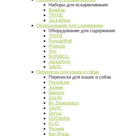
Наборы для вскармливания
Beaphar
TRIXIE
Jack&King
Оборудование для содержания
Оборудование для содержания
TRIXIE
Рольф/Rolf
Protecto
Уют
NUNBELL
Jack&King
SAVIC
Переноски для кошек и собак
Переноски для кошек и собак
PerseiLine
Зооник
Дарэлл
Zoo-M
By Zooexpress
SAVIC
Догуш
DOGMAN
ECO
Япония
Кот Лукас