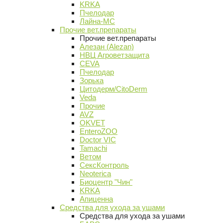
KRKA
Пчелодар
Лайна-МС
Прочие вет.препараты
Прочие вет.препараты
Алезан (Alezan)
НВЦ Агроветзащита
CEVA
Пчелодар
Зорька
Цитодерм/CitoDerm
Veda
Прочие
AVZ
OKVET
EnteroZOO
Doctor VIC
Tamachi
Ветом
СексКонтроль
Neoterica
Биоцентр "Чин"
KRKA
Апиценна
Средства для ухода за ушами
Средства для ухода за ушами