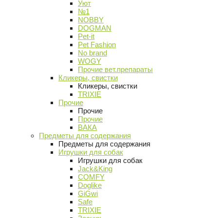
Уют
№1
NOBBY
DOGMAN
Pet-it
Pet Fashion
No brand
WOGY
Прочие вет.препараты
Кликеры, свистки
Кликеры, свистки
TRIXIE
Прочие
Прочие
Прочие
ВАКА
Предметы для содержания
Предметы для содержания
Игрушки для собак
Игрушки для собак
Jack&King
COMFY
Doglike
GiGwi
Safe
TRIXIE