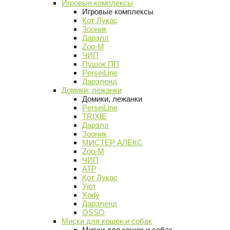
Игровые комплексы
Игровые комплексы
Кот Лукас
Зооник
Дарэлл
Zoo-M
ЧИП
Пушок ПП
PerseiLine
Дарэленд
Домики, лежанки
Домики, лежанки
PerseiLine
TRIXIE
Дарэлл
Зооник
МИСТЕР АЛЕКС
Zoo-M
ЧИП
АТР
Кот Лукас
Уют
Xody
Дарэленд
OSSO
Миски для кошек и собак
Миски для кошек и собак