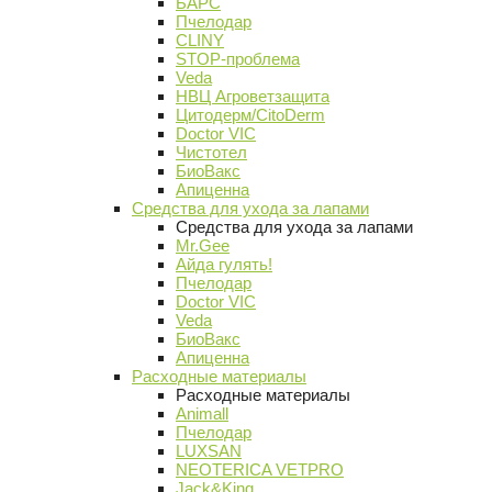
БАРС
Пчелодар
CLINY
STOP-проблема
Veda
НВЦ Агроветзащита
Цитодерм/CitoDerm
Doctor VIC
Чистотел
БиоВакс
Апиценна
Средства для ухода за лапами
Средства для ухода за лапами
Mr.Gee
Айда гулять!
Пчелодар
Doctor VIC
Veda
БиоВакс
Апиценна
Расходные материалы
Расходные материалы
Animall
Пчелодар
LUXSAN
NEOTERICA VETPRO
Jack&King