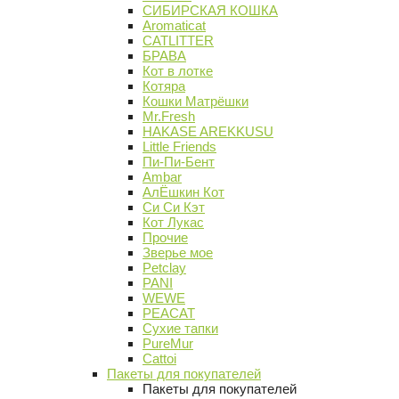
СИБИРСКАЯ КОШКА
Aromaticat
CATLITTER
БРАВА
Кот в лотке
Котяра
Кошки Матрёшки
Mr.Fresh
HAKASE AREKKUSU
Little Friends
Пи-Пи-Бент
Ambar
АлЁшкин Кот
Си Си Кэт
Кот Лукас
Прочие
Зверье мое
Petclay
PANI
WEWE
PEACAT
Сухие тапки
PureMur
Cattoi
Пакеты для покупателей
Пакеты для покупателей