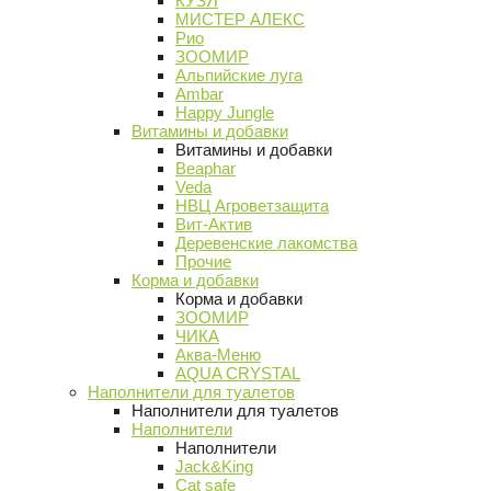
КУЗЯ
МИСТЕР АЛЕКС
Рио
ЗООМИР
Альпийские луга
Ambar
Happy Jungle
Витамины и добавки
Витамины и добавки
Beaphar
Veda
НВЦ Агроветзащита
Вит-Актив
Деревенские лакомства
Прочие
Корма и добавки
Корма и добавки
ЗООМИР
ЧИКА
Аква-Меню
AQUA CRYSTAL
Наполнители для туалетов
Наполнители для туалетов
Наполнители
Наполнители
Jack&King
Cat safe