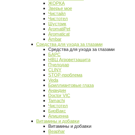
ЖОРКА
Зверье мое
Чистайл
Чистотел
Шустрик
AromatiPet
Aromaticat
Ambar
Средства для ухода за глазами
Средства для ухода за глазами
БАРС
НВЦ Агроветзащита
Пчелодар
CLINY
STOP-проблема
Veda
Бриллиантовые глаза
Анандин
Doctor VIC
Tamachi
Чистотел
БиоВакс
Апиценна
Витамины и добавки
Витамины и добавки
Beaphar