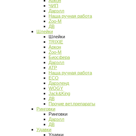
Аркон
ЧИП
Дарэлл
Наша ручная работа
Zoo-M
ДВ
Шлейки
Шлейки
TRIXIE
Аркон
Zoo-M
Биосфера
Дарэлл
АТР
Наша ручная работа
ECO
Дарэленд
WOGY
Jack&King
ДВ
Прочие вет.препараты
Ринговки
Ринговки
Дарэлл
ДВ
Удавки
Удавки