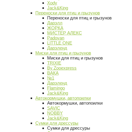
Xody
Jack&King
Переноски для птиц и грызунов
Переноски для птиц и грызунов
Дарэлл
ЖОРКА
МИСТЕР АЛЕКС
Padovan
LITTLE ONE
Дарэленд
Миски для птиц и грызунов
Миски для птиц и грызунов
TRIXIE
By Zooexpress
ВАКА
№1
Дарэленд
Flamingo
Jack&King
Автокормушки, автопоилки
Автокормушки, автопоилки
SAVIC
NOBBY
Jack&King
Сумки для дрессуры
Сумки для дрессуры