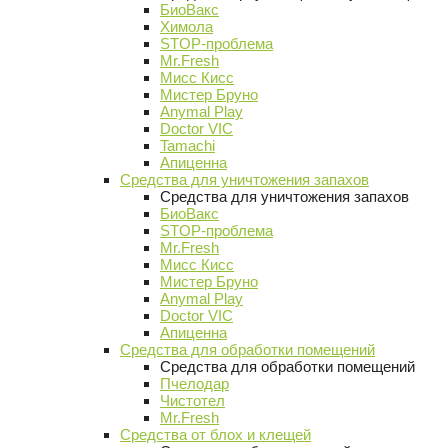
БиоВакс
Химола
STOP-проблема
Mr.Fresh
Мисс Кисс
Мистер Бруно
Anymal Play
Doctor VIC
Tamachi
Апиценна
Средства для уничтожения запахов
Средства для уничтожения запахов
БиоВакс
STOP-проблема
Mr.Fresh
Мисс Кисс
Мистер Бруно
Anymal Play
Doctor VIC
Апиценна
Средства для обработки помещений
Средства для обработки помещений
Пчелодар
Чистотел
Mr.Fresh
Средства от блох и клещей