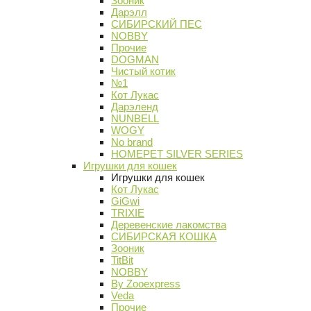
Зооник
Дарэлл
СИБИРСКИЙ ПЕС
NOBBY
Прочие
DOGMAN
Чистый котик
№1
Кот Лукас
Дарэленд
NUNBELL
WOGY
No brand
HOMEPET SILVER SERIES
Игрушки для кошек
Игрушки для кошек
Кот Лукас
GiGwi
TRIXIE
Деревенские лакомства
СИБИРСКАЯ КОШКА
Зооник
TitBit
NOBBY
By Zooexpress
Veda
Прочие