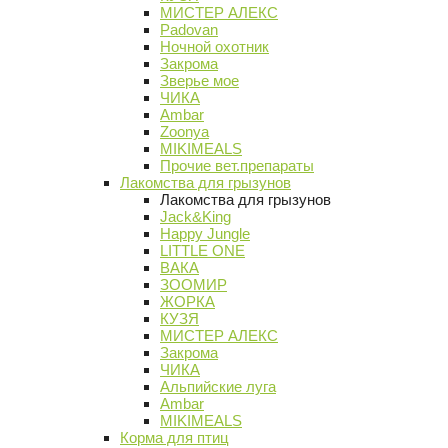
МИСТЕР АЛЕКС
Padovan
Ночной охотник
Закрома
Зверье мое
ЧИКА
Ambar
Zoonya
MIKIMEALS
Прочие вет.препараты
Лакомства для грызунов
Лакомства для грызунов
Jack&King
Happy Jungle
LITTLE ONE
ВАКА
ЗООМИР
ЖОРКА
КУЗЯ
МИСТЕР АЛЕКС
Закрома
ЧИКА
Альпийские луга
Ambar
MIKIMEALS
Корма для птиц