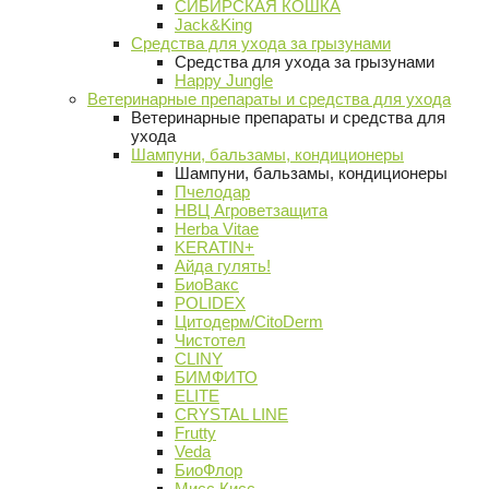
СИБИРСКАЯ КОШКА
Jack&King
Средства для ухода за грызунами
Средства для ухода за грызунами
Happy Jungle
Ветеринарные препараты и средства для ухода
Ветеринарные препараты и средства для
ухода
Шампуни, бальзамы, кондиционеры
Шампуни, бальзамы, кондиционеры
Пчелодар
НВЦ Агроветзащита
Herba Vitae
KERATIN+
Айда гулять!
БиоВакс
POLIDEX
Цитодерм/CitoDerm
Чистотел
CLINY
БИМФИТО
ELITE
CRYSTAL LINE
Frutty
Veda
БиоФлор
Мисс Кисс