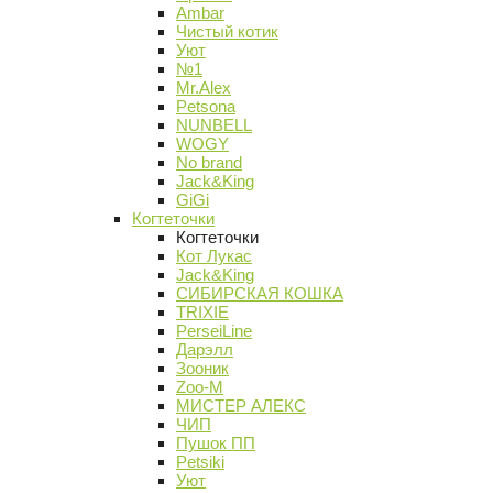
Ambar
Чистый котик
Уют
№1
Mr.Alex
Petsona
NUNBELL
WOGY
No brand
Jack&King
GiGi
Когтеточки
Когтеточки
Кот Лукас
Jack&King
СИБИРСКАЯ КОШКА
TRIXIE
PerseiLine
Дарэлл
Зооник
Zoo-M
МИСТЕР АЛЕКС
ЧИП
Пушок ПП
Petsiki
Уют