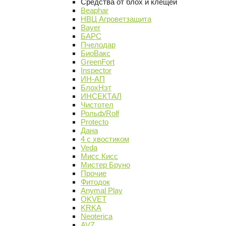
Средства от блох и клещей
Beaphar
НВЦ Агроветзащита
Bayer
БАРС
Пчелодар
БиоВакс
GreenFort
Inspector
ИН-АП
БлохНэт
ИНСЕКТАЛ
Чистотел
Рольф/Rolf
Protecto
Дана
4 с хвостиком
Veda
Мисс Кисс
Мистер Бруно
Прочие
Фитодок
Anymal Play
OKVET
KRKA
Neoterica
AVZ