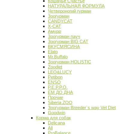
Кошачье Счастье
НАТУРАЛЬНАЯ ФОРМУЛА
Четвероногий гурман
Зоогурман
CANDYCAT
X-CAT
Амурр
Зоогурман пауч
Зоогурман BIG CAT
ВКУСМЯСИНА
Elato
Mr.Buffalo
Зоогурман HOLISTIC
Zoodiet
LEO&LUCY
Petibon
ENSO
P.E.P.P.O.
ЕМ ДО ДНА
Прочие
Siberia ZOO
Зоогурман Breeder`s way Vet Diet
Goodwin
Корма для собак
Delicana
All
ProBalance