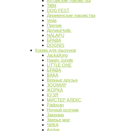
Алтайские лакомства
TitBit
DOG FEST
Деревенские лакомства
Veda
Прочие
ДеликаЧойс
NALAPU
БРАВА
DOGNIS
Корма для грызунов
Jack&King
Happy Jungle
LITTLE ONE
БРАВА
ВАКА
Верные друзья
ЗООМИР
ЖОРКА
КУЗЯ
МИСТЕР АЛЕКС
Padovan
Ночной охотник
Закрома
Зверье мое
ЧИКА
Ambar