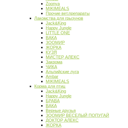
Zoonya
MIKIMEALS
Прочие вет.препараты
Лакомства для грызунов
Jack&King
Happy Jungle
LITTLE ONE
ВАКА
ЗООМИР
ЖОРКА
КУЗЯ
МИСТЕР АЛЕКС
Закрома
ЧИКА
Альпийские луга
Ambar
MIKIMEALS
Корма для птиц
Jack&King
Happy Jungle
БРАВА
ВАКА
Верные друзья
ЗООМИР ВЕСЕЛЫЙ ПОПУГАЙ
ДОКТОР АЛЕКС
ЖОРКА