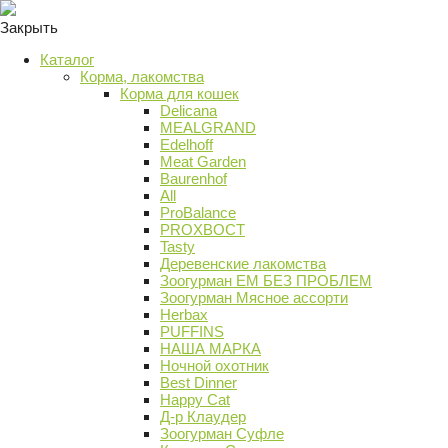
Закрыть
Каталог
Корма, лакомства
Корма для кошек
Delicana
MEALGRAND
Edelhoff
Meat Garden
Baurenhof
All
ProBalance
PROХВОСТ
Tasty
Деревенские лакомства
Зоогурман ЕМ БЕЗ ПРОБЛЕМ
Зоогурман Мясное ассорти
Herbax
PUFFINS
НАША МАРКА
Ночной охотник
Best Dinner
Happy Cat
Д-р Клаудер
Зоогурман Суфле