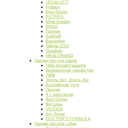
LEO&LUCY
Petibon
Best Dinner
P.E.P.P.O.
Meat Garden
ENSO
Прочие
Edelhoff
Baurenhof
Siberia ZOO
Goodwin
MEALGRAND
Лакомства для кошек
НВЦ Агроветзащита
Деревенские лакомства
TitBit
Эдель Кет, Эдель Дог
Альпийские луга
Прочие
4 с хвостиком
Best Dinner
Фитодок
VIVIDUS
Кот Лукас
DOCTOR'S FORMULA
Лакомства для собак