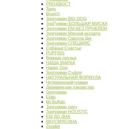
PROХВОСТ
Tasty
Brunch
Зоогурман BIG DOG
ЗооГурман БОЛЬШАЯ МИСКА
Зоогурман ЕМ БЕЗ ПРОБЛЕМ
Зоогурман Мясное ассорти
Зоогурман Смолли Дог
Зоогурман СПЕЦМЯС
Собачье Счастье
PUFFINS
Верные друзья
НАША МАРКА
Happy Dog
Зоогурман Суфле
НАТУРАЛЬНАЯ ФОРМУЛА
Четвероногий гурман
Деревенские лакомства
Зоогурман
Elato
Mr.Buffalo
Зоогурман пауч
Зоогурман HOLISTIC
ЕМ ДО ДНА
ВКУСМЯСИНА
Zoodiet