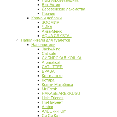
НВЦ Агроветзащита
Вит-Актив
Деревенские лакомства
Прочие
Корма и добавки
ЗООМИР
ЧИКА
Аква-Меню
AQUA CRYSTAL
Наполнители для туалетов
Наполнители
Jack&King
Cat safe
СИБИРСКАЯ КОШКА
Aromaticat
CATLITTER
БРАВА
Кот в лотке
Котяра
Кошки Матрёшки
Mr.Fresh
HAKASE AREKKUSU
Little Friends
Пи-Пи-Бент
Ambar
АлЁшкин Кот
Си Си Кэт