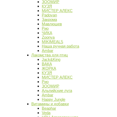
ЗООМИР
КУЗЯ
МИСТЕР АЛЕКС
Padovan
Закрома
Мавлюшев
Рио
ЧИКА
Zoonya
MIKIMEALS
Наша ручная работа
Ambar
Лакомства для птиц
Jack&King
ВАКА
ЖОРКА
КУЗЯ
МИСТЕР АЛЕКС
Рио
ЗООМИР
Альпийские луга
Ambar
Happy Jungle
Витамины и добавки
Beaphar
Veda