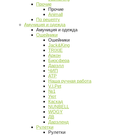
Прочие
Прочие
Animall
По рецепту
Амуниция и одежда
Амуниция и одежда
Ошейники
Ошейники
Jack&King
TRIXIE
Аркон
Биосфера
Дарэлл
ЧИП
АТР
Наша ручная работа
V.I.Pet
№1
Уют
Каскад
NUNBELL
WOGY
ДВ
Дарэленд
Рулетки
Рулетки