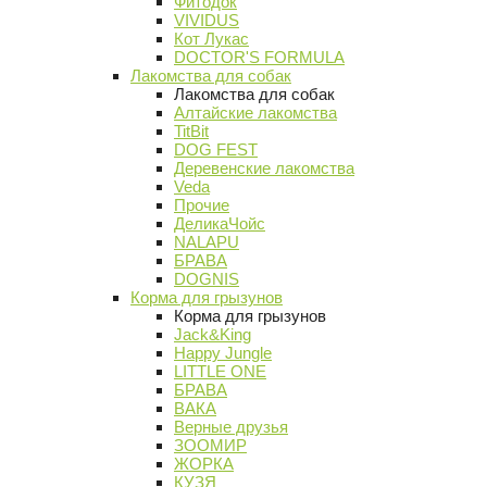
Фитодок
VIVIDUS
Кот Лукас
DOCTOR'S FORMULA
Лакомства для собак
Лакомства для собак
Алтайские лакомства
TitBit
DOG FEST
Деревенские лакомства
Veda
Прочие
ДеликаЧойс
NALAPU
БРАВА
DOGNIS
Корма для грызунов
Корма для грызунов
Jack&King
Happy Jungle
LITTLE ONE
БРАВА
ВАКА
Верные друзья
ЗООМИР
ЖОРКА
КУЗЯ