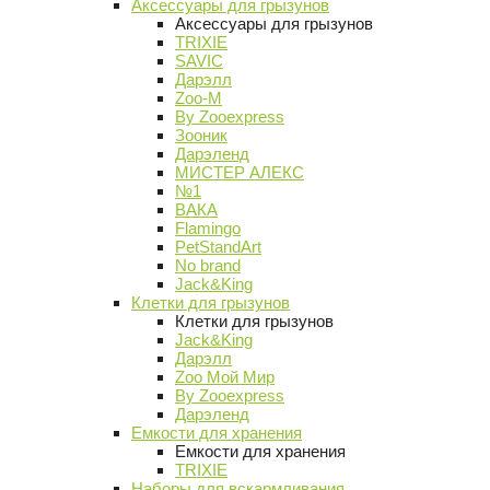
Аксессуары для грызунов
Аксессуары для грызунов
TRIXIE
SAVIC
Дарэлл
Zoo-M
By Zooexpress
Зооник
Дарэленд
МИСТЕР АЛЕКС
№1
ВАКА
Flamingo
PetStandArt
No brand
Jack&King
Клетки для грызунов
Клетки для грызунов
Jack&King
Дарэлл
Zoo Мой Мир
By Zooexpress
Дарэленд
Емкости для хранения
Емкости для хранения
TRIXIE
Наборы для вскармливания