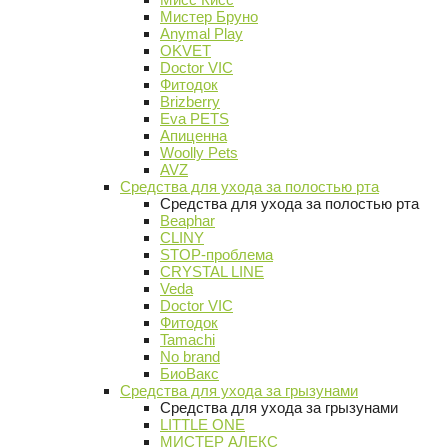
Мистер Бруно
Anymal Play
OKVET
Doctor VIC
Фитодок
Brizberry
Eva PETS
Апиценна
Woolly Pets
AVZ
Средства для ухода за полостью рта
Средства для ухода за полостью рта
Beaphar
CLINY
STOP-проблема
CRYSTAL LINE
Veda
Doctor VIC
Фитодок
Tamachi
No brand
БиоВакс
Средства для ухода за грызунами
Средства для ухода за грызунами
LITTLE ONE
МИСТЕР АЛЕКС