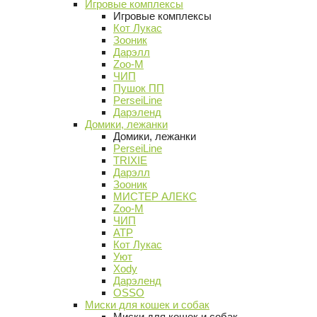
Игровые комплексы
Игровые комплексы
Кот Лукас
Зооник
Дарэлл
Zoo-M
ЧИП
Пушок ПП
PerseiLine
Дарэленд
Домики, лежанки
Домики, лежанки
PerseiLine
TRIXIE
Дарэлл
Зооник
МИСТЕР АЛЕКС
Zoo-M
ЧИП
АТР
Кот Лукас
Уют
Xody
Дарэленд
OSSO
Миски для кошек и собак
Миски для кошек и собак