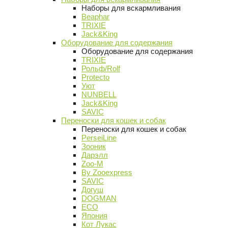
Наборы для вскармливания
Beaphar
TRIXIE
Jack&King
Оборудование для содержания
Оборудование для содержания
TRIXIE
Рольф/Rolf
Protecto
Уют
NUNBELL
Jack&King
SAVIC
Переноски для кошек и собак
Переноски для кошек и собак
PerseiLine
Зооник
Дарэлл
Zoo-M
By Zooexpress
SAVIC
Догуш
DOGMAN
ECO
Япония
Кот Лукас