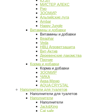
КУЗЯ
МИСТЕР АЛЕКС
Рио
ЗООМИР
Альпийские луга
Ambar
Happy Jungle
Витамины и добавки
Витамины и добавки
Beaphar
Veda
НВЦ Агроветзащита
Вит-Актив
Деревенские лакомства
Прочие
Корма и добавки
Корма и добавки
ЗООМИР
ЧИКА
Аква-Меню
AQUA CRYSTAL
Наполнители для туалетов
Наполнители для туалетов
Наполнители
Наполнители
Jack&King
Cat safe