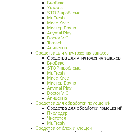
БиоВакс
Химола
STOP-проблема
Mr.Fresh
Мисс Кисс
Мистер Бруно
Anymal Play
Doctor VIC
Tamachi
Апиценна
Средства для уничтожения запахов
Средства для уничтожения запахов
БиоВакс
STOP-проблема
Mr.Fresh
Мисс Кисс
Мистер Бруно
Anymal Play
Doctor VIC
Апиценна
Средства для обработки помещений
Средства для обработки помещений
Пчелодар
Чистотел
Mr.Fresh
Средства от блох и клещей