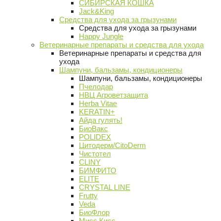
СИБИРСКАЯ КОШКА
Jack&King
Средства для ухода за грызунами
Средства для ухода за грызунами
Happy Jungle
Ветеринарные препараты и средства для ухода
Ветеринарные препараты и средства для
ухода
Шампуни, бальзамы, кондиционеры
Шампуни, бальзамы, кондиционеры
Пчелодар
НВЦ Агроветзащита
Herba Vitae
KERATIN+
Айда гулять!
БиоВакс
POLIDEX
Цитодерм/CitoDerm
Чистотел
CLINY
БИМФИТО
ELITE
CRYSTAL LINE
Frutty
Veda
БиоФлор
Мисс Кисс