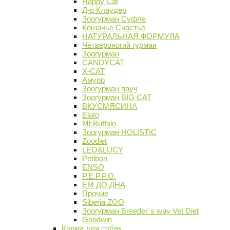
Happy Cat
Д-р Клаудер
Зоогурман Суфле
Кошачье Счастье
НАТУРАЛЬНАЯ ФОРМУЛА
Четвероногий гурман
Зоогурман
CANDYCAT
X-CAT
Амурр
Зоогурман пауч
Зоогурман BIG CAT
ВКУСМЯСИНА
Elato
Mr.Buffalo
Зоогурман HOLISTIC
Zoodiet
LEO&LUCY
Petibon
ENSO
P.E.P.P.O.
ЕМ ДО ДНА
Прочие
Siberia ZOO
Зоогурман Breeder`s way Vet Diet
Goodwin
Корма для собак