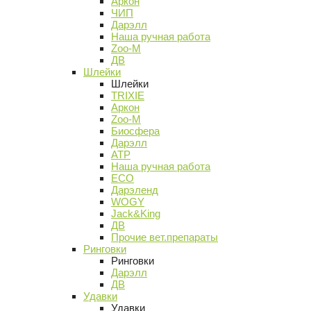
Аркон
ЧИП
Дарэлл
Наша ручная работа
Zoo-M
ДВ
Шлейки
Шлейки
TRIXIE
Аркон
Zoo-M
Биосфера
Дарэлл
АТР
Наша ручная работа
ECO
Дарэленд
WOGY
Jack&King
ДВ
Прочие вет.препараты
Ринговки
Ринговки
Дарэлл
ДВ
Удавки
Удавки