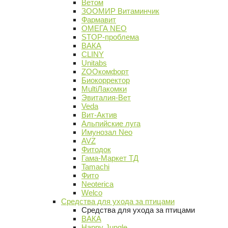
Ветом
ЗООМИР Витаминчик
Фармавит
ОМЕГА NEO
STOP-проблема
ВАКА
CLINY
Unitabs
ZOOкомфорт
Биокорректор
MultiЛакомки
Эвиталия-Вет
Veda
Вит-Актив
Альпийские луга
Имунозал Neo
AVZ
Фитодок
Гама-Маркет ТД
Tamachi
Фито
Neoterica
Welco
Средства для ухода за птицами
Средства для ухода за птицами
ВАКА
Happy Jungle