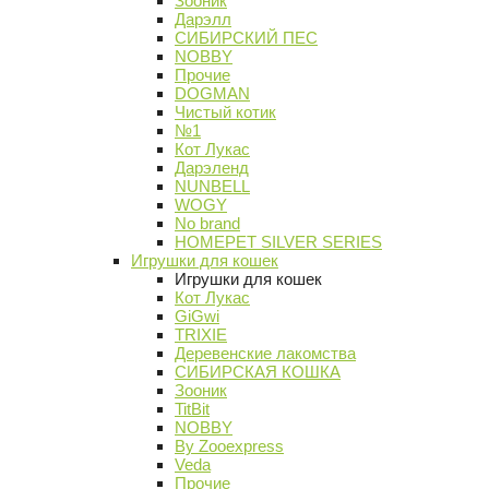
Зооник
Дарэлл
СИБИРСКИЙ ПЕС
NOBBY
Прочие
DOGMAN
Чистый котик
№1
Кот Лукас
Дарэленд
NUNBELL
WOGY
No brand
HOMEPET SILVER SERIES
Игрушки для кошек
Игрушки для кошек
Кот Лукас
GiGwi
TRIXIE
Деревенские лакомства
СИБИРСКАЯ КОШКА
Зооник
TitBit
NOBBY
By Zooexpress
Veda
Прочие