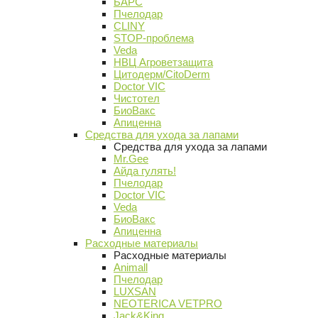
БАРС
Пчелодар
CLINY
STOP-проблема
Veda
НВЦ Агроветзащита
Цитодерм/CitoDerm
Doctor VIC
Чистотел
БиоВакс
Апиценна
Средства для ухода за лапами
Средства для ухода за лапами
Mr.Gee
Айда гулять!
Пчелодар
Doctor VIC
Veda
БиоВакс
Апиценна
Расходные материалы
Расходные материалы
Animall
Пчелодар
LUXSAN
NEOTERICA VETPRO
Jack&King