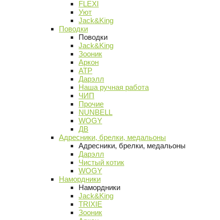
FLEXI
Уют
Jack&King
Поводки
Поводки
Jack&King
Зооник
Аркон
АТР
Дарэлл
Наша ручная работа
ЧИП
Прочие
NUNBELL
WOGY
ДВ
Адресники, брелки, медальоны
Адресники, брелки, медальоны
Дарэлл
Чистый котик
WOGY
Намордники
Намордники
Jack&King
TRIXIE
Зооник