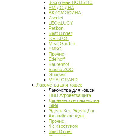
Зоогурман HOLISTIC
ЕМ ДО ДНА
ВКУСМЯСИНА
Zoodiet
LEO&LUCY
Petibon
Best Dinner
P.E.P.P.O.
Meat Garden
ENSO
Прочие
Edelhoff
Baurenhof
Siberia ZOO
Goodwin
MEALGRAND
Лакомства для кошек
Лакомства для кошек
НВЦ Агроветзащита
Деревенские лакомства
TitBit
Эдель Кет, Эдель Дог
Альпийские луга
Прочие
4 с хвостиком
Best Dinner