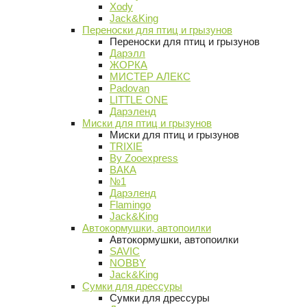
Xody
Jack&King
Переноски для птиц и грызунов
Переноски для птиц и грызунов
Дарэлл
ЖОРКА
МИСТЕР АЛЕКС
Padovan
LITTLE ONE
Дарэленд
Миски для птиц и грызунов
Миски для птиц и грызунов
TRIXIE
By Zooexpress
ВАКА
№1
Дарэленд
Flamingo
Jack&King
Автокормушки, автопоилки
Автокормушки, автопоилки
SAVIC
NOBBY
Jack&King
Сумки для дрессуры
Сумки для дрессуры