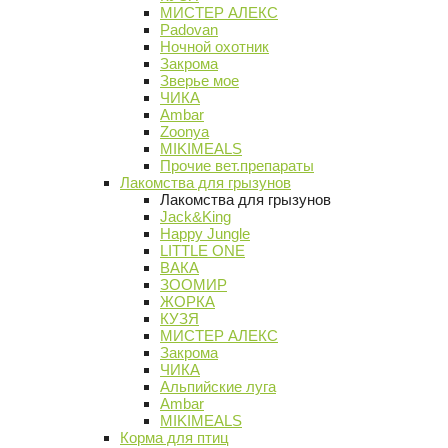
МИСТЕР АЛЕКС
Padovan
Ночной охотник
Закрома
Зверье мое
ЧИКА
Ambar
Zoonya
MIKIMEALS
Прочие вет.препараты
Лакомства для грызунов
Лакомства для грызунов
Jack&King
Happy Jungle
LITTLE ONE
ВАКА
ЗООМИР
ЖОРКА
КУЗЯ
МИСТЕР АЛЕКС
Закрома
ЧИКА
Альпийские луга
Ambar
MIKIMEALS
Корма для птиц