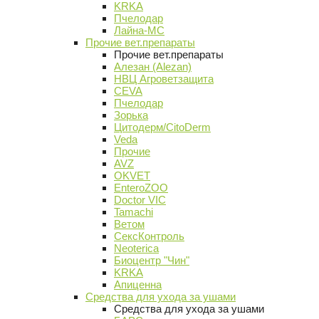
KRKA
Пчелодар
Лайна-МС
Прочие вет.препараты
Прочие вет.препараты
Алезан (Alezan)
НВЦ Агроветзащита
CEVA
Пчелодар
Зорька
Цитодерм/CitoDerm
Veda
Прочие
AVZ
OKVET
EnteroZOO
Doctor VIC
Tamachi
Ветом
СексКонтроль
Neoterica
Биоцентр "Чин"
KRKA
Апиценна
Средства для ухода за ушами
Средства для ухода за ушами