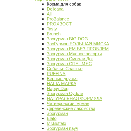
Корма для собак
Delicana
All
ProBalance
PROХВОСТ
Tasty
Brunch
Зоогурман BIG DOG
ЗооГурман БОЛЬШАЯ МИСКА
Зоогурман ЕМ БЕЗ ПРОБЛЕМ
Зоогурман Мясное ассорти
Зоогурман Смолли Дог
Зоогурман СПЕЦМЯС
Собачье Счастье
PUFFINS
Верные друзья
НАША МАРКА
Happy Dog
Зоогурман Суфле
НАТУРАЛЬНАЯ ФОРМУЛА
Четвероногий гурман
Деревенские лакомства
Зоогурман
Elato
Mr.Buffalo
Зоогурман пауч