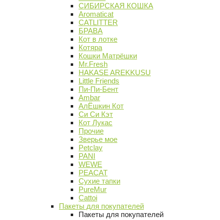
СИБИРСКАЯ КОШКА
Aromaticat
CATLITTER
БРАВА
Кот в лотке
Котяра
Кошки Матрёшки
Mr.Fresh
HAKASE AREKKUSU
Little Friends
Пи-Пи-Бент
Ambar
АлЁшкин Кот
Си Си Кэт
Кот Лукас
Прочие
Зверье мое
Petclay
PANI
WEWE
PEACAT
Сухие тапки
PureMur
Cattoi
Пакеты для покупателей
Пакеты для покупателей