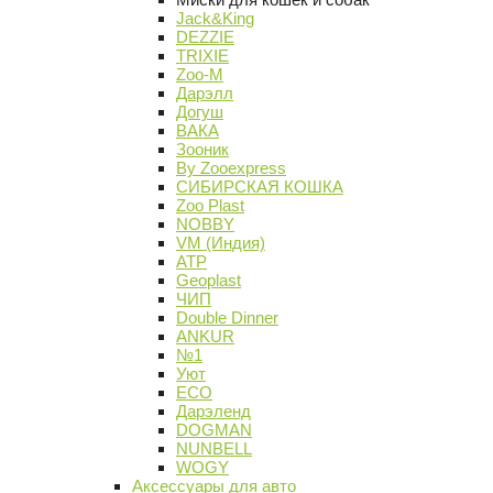
Jack&King
DEZZIE
TRIXIE
Zoo-M
Дарэлл
Догуш
ВАКА
Зооник
By Zooexpress
СИБИРСКАЯ КОШКА
Zoo Plast
NOBBY
VM (Индия)
АТР
Geoplast
ЧИП
Double Dinner
ANKUR
№1
Уют
ECO
Дарэленд
DOGMAN
NUNBELL
WOGY
Аксессуары для авто