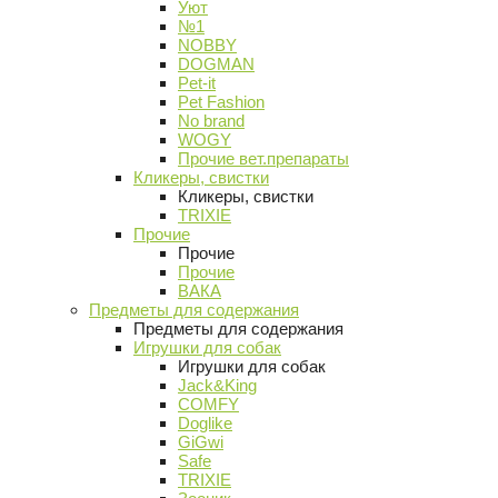
Уют
№1
NOBBY
DOGMAN
Pet-it
Pet Fashion
No brand
WOGY
Прочие вет.препараты
Кликеры, свистки
Кликеры, свистки
TRIXIE
Прочие
Прочие
Прочие
ВАКА
Предметы для содержания
Предметы для содержания
Игрушки для собак
Игрушки для собак
Jack&King
COMFY
Doglike
GiGwi
Safe
TRIXIE