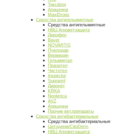
Тиксфли
Апиценна
MaxiDrops
Средства антигельминтные
Средства антигельминтные
НВЦ Агроветзащита
Дирофен
Bayer
NOVARTIS
Пчелодар
Вермидин
Гельминтал
Празител
Чистотел
Inspector
Supramil
Диронет
KRKA
Neoterica
AVZ
Апиценна
Прочие вет.препараты
Средства антибактериальные
Средства антибактериальные
Цитодерм/CitoDerm
НВЦ Агроветзащита