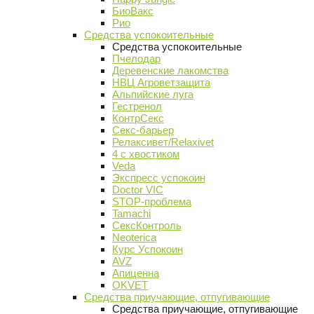
БиоВакс
Рио
Средства успокоительные
Средства успокоительные
Пчелодар
Деревенские лакомства
НВЦ Агроветзащита
Альпийские луга
Гестренол
КонтрСекс
Секс-барьер
Релаксивет/Relaxivet
4 с хвостиком
Veda
Экспресс успокоин
Doctor VIC
STOP-проблема
Tamachi
СексКонтроль
Neoterica
Курс Успокоин
AVZ
Апиценна
OKVET
Средства приучающие, отпугивающие
Средства приучающие, отпугивающие