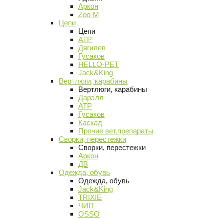
Аркон
Zoo-M
Цепи
Цепи
АТР
Дягилев
Гусаков
HELLO-PET
Jack&King
Вертлюги, карабины
Вертлюги, карабины
Дарэлл
АТР
Гусаков
Каскад
Прочие вет.препараты
Сворки, перестежки
Сворки, перестежки
Аркон
ДВ
Одежда, обувь
Одежда, обувь
Jack&King
TRIXIE
ЧИП
OSSO