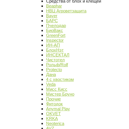
Средства от блох и клещей
Beaphar
НВЦ Агроветзащита
Bayer
БАРС
Пчелодар
БиоВакс
GreenFort
Inspector
ИН-АП
БлохНэт
ИНСЕКТАЛ
Чистотел
Рольф/Rolf
Protecto
Дана
4 с хвостиком
Veda
Мисс Кисс
Мистер Бруно
Прочие
Фитодок
Anymal Play
OKVET
KRKA
Neoterica
AVZ