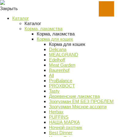
Закрыть
Каталог
Каталог
Корма, лакомства
Корма, лакомства
Корма для кошек
Корма для кошек
Delicana
MEALGRAND
Edelhoff
Meat Garden
Baurenhof
All
ProBalance
PROХВОСТ
Tasty
Деревенские лакомства
Зоогурман ЕМ БЕЗ ПРОБЛЕМ
Зоогурман Мясное ассорти
Herbax
PUFFINS
НАША МАРКА
Ночной охотник
Best Dinner