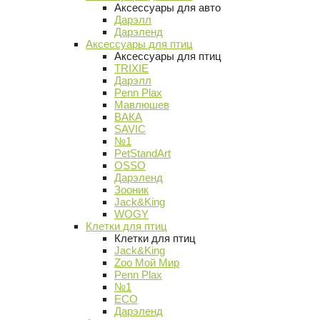
Аксессуары для авто
Дарэлл
Дарэленд
Аксессуары для птиц
Аксессуары для птиц
TRIXIE
Дарэлл
Penn Plax
Мавлюшев
ВАКА
SAVIC
№1
PetStandArt
OSSO
Дарэленд
Зооник
Jack&King
WOGY
Клетки для птиц
Клетки для птиц
Jack&King
Zoo Мой Мир
Penn Plax
№1
ECO
Дарэленд