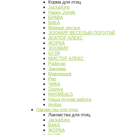
Корма для птиц
Jack&King
Happy Jungle
БРАВА
ВАКА
Верные друзья
ЗООМИР ВЕСЕЛЫЙ ПОПУГАЙ
ДОКТОР АЛЕКС
ЖОРКА
ЗООМИР
КУЗЯ
МИСТЕР АЛЕКС
Padovan
Закрома
Мавлюшев
Рио
ЧИКА
Zoonya
MIKIMEALS
Наша ручная работа
Ambar
Лакомства для птиц
Лакомства для птиц
Jack&King
ВАКА
ЖОРКА