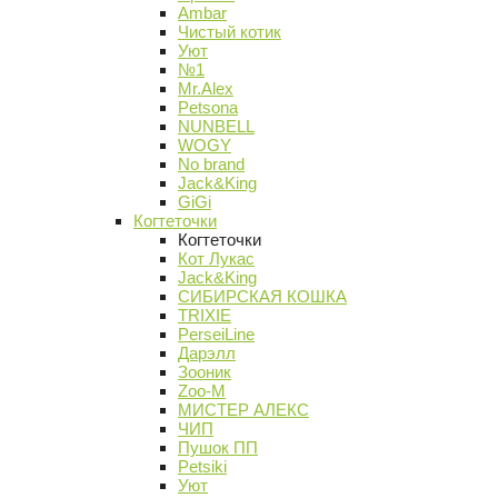
Ambar
Чистый котик
Уют
№1
Mr.Alex
Petsona
NUNBELL
WOGY
No brand
Jack&King
GiGi
Когтеточки
Когтеточки
Кот Лукас
Jack&King
СИБИРСКАЯ КОШКА
TRIXIE
PerseiLine
Дарэлл
Зооник
Zoo-M
МИСТЕР АЛЕКС
ЧИП
Пушок ПП
Petsiki
Уют