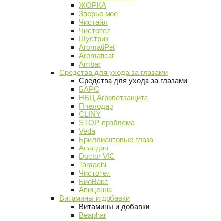
ЖОРКА
Зверье мое
Чистайл
Чистотел
Шустрик
AromatiPet
Aromaticat
Ambar
Средства для ухода за глазами
Средства для ухода за глазами
БАРС
НВЦ Агроветзащита
Пчелодар
CLINY
STOP-проблема
Veda
Бриллиантовые глаза
Анандин
Doctor VIC
Tamachi
Чистотел
БиоВакс
Апиценна
Витамины и добавки
Витамины и добавки
Beaphar