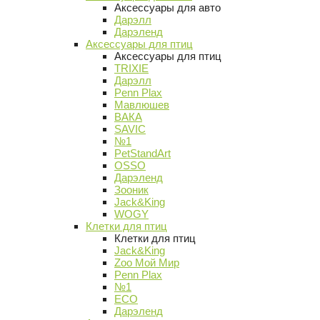
Аксессуары для авто
Дарэлл
Дарэленд
Аксессуары для птиц
Аксессуары для птиц
TRIXIE
Дарэлл
Penn Plax
Мавлюшев
ВАКА
SAVIC
№1
PetStandArt
OSSO
Дарэленд
Зооник
Jack&King
WOGY
Клетки для птиц
Клетки для птиц
Jack&King
Zoo Мой Мир
Penn Plax
№1
ECO
Дарэленд