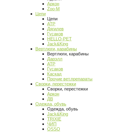
Аркон
Zoo-M
Цепи
Цепи
АТР
Дягилев
Гусаков
HELLO-PET
Jack&King
Вертлюги, карабины
Вертлюги, карабины
Дарэлл
АТР
Гусаков
Каскад
Прочие вет.препараты
Сворки, перестежки
Сворки, перестежки
Аркон
ДВ
Одежда, обувь
Одежда, обувь
Jack&King
TRIXIE
ЧИП
OSSO