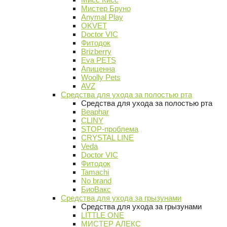
Мистер Бруно
Anymal Play
OKVET
Doctor VIC
Фитодок
Brizberry
Eva PETS
Апиценна
Woolly Pets
AVZ
Средства для ухода за полостью рта
Средства для ухода за полостью рта
Beaphar
CLINY
STOP-проблема
CRYSTAL LINE
Veda
Doctor VIC
Фитодок
Tamachi
No brand
БиоВакс
Средства для ухода за грызунами
Средства для ухода за грызунами
LITTLE ONE
МИСТЕР АЛЕКС