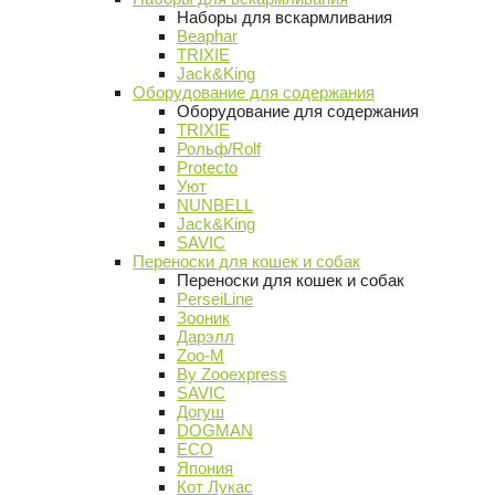
Наборы для вскармливания
Beaphar
TRIXIE
Jack&King
Оборудование для содержания
Оборудование для содержания
TRIXIE
Рольф/Rolf
Protecto
Уют
NUNBELL
Jack&King
SAVIC
Переноски для кошек и собак
Переноски для кошек и собак
PerseiLine
Зооник
Дарэлл
Zoo-M
By Zooexpress
SAVIC
Догуш
DOGMAN
ECO
Япония
Кот Лукас