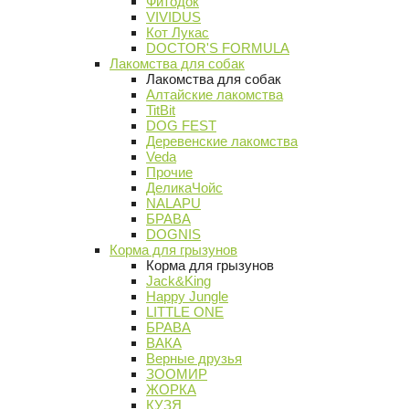
Фитодок
VIVIDUS
Кот Лукас
DOCTOR'S FORMULA
Лакомства для собак
Лакомства для собак
Алтайские лакомства
TitBit
DOG FEST
Деревенские лакомства
Veda
Прочие
ДеликаЧойс
NALAPU
БРАВА
DOGNIS
Корма для грызунов
Корма для грызунов
Jack&King
Happy Jungle
LITTLE ONE
БРАВА
ВАКА
Верные друзья
ЗООМИР
ЖОРКА
КУЗЯ