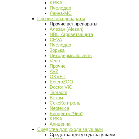
KRKA
Пчелодар
Лайна-МС
Прочие вет.препараты
Прочие вет.препараты
Алезан (Alezan)
НВЦ Агроветзащита
CEVA
Пчелодар
Зорька
Цитодерм/CitoDerm
Veda
Прочие
AVZ
OKVET
EnteroZOO
Doctor VIC
Tamachi
Ветом
СексКонтроль
Neoterica
Биоцентр "Чин"
KRKA
Апиценна
Средства для ухода за ушами
Средства для ухода за ушами