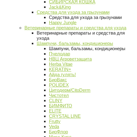
СИБИРСКАЯ КОШКА
Jack&King
Средства для ухода за грызунами
Средства для ухода за грызунами
Happy Jungle
Ветеринарные препараты и средства для ухода
Ветеринарные препараты и средства для
ухода
Шампуни, бальзамы, кондиционеры
Шампуни, бальзамы, кондиционеры
Пчелодар
НВЦ Агроветзащита
Herba Vitae
KERATIN+
Айда гулять!
БиоВакс
POLIDEX
Цитодерм/CitoDerm
Чистотел
CLINY
БИМФИТО
ELITE
CRYSTAL LINE
Frutty
Veda
БиоФлор
Мисс Кисс