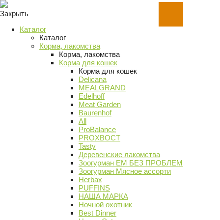
Закрыть
Каталог
Каталог
Корма, лакомства
Корма, лакомства
Корма для кошек
Корма для кошек
Delicana
MEALGRAND
Edelhoff
Meat Garden
Baurenhof
All
ProBalance
PROХВОСТ
Tasty
Деревенские лакомства
Зоогурман ЕМ БЕЗ ПРОБЛЕМ
Зоогурман Мясное ассорти
Herbax
PUFFINS
НАША МАРКА
Ночной охотник
Best Dinner