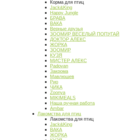
Корма для птиц
Jack&King
Happy Jungle
БРАВА
ВАКА
Верные друзья
ЗООМИР ВЕСЕЛЫЙ ПОПУГАЙ
ДОКТОР АЛЕКС
ЖОРКА
ЗООМИР
КУЗЯ
МИСТЕР АЛЕКС
Padovan
Закрома
Мавлюшев
Рио
ЧИКА
Zoonya
MIKIMEALS
Наша ручная работа
Ambar
Лакомства для птиц
Лакомства для птиц
Jack&King
ВАКА
ЖОРКА