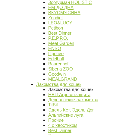
Зоогурман HOLISTIC
ЕМ ДО ДНА
ВКУСМЯСИНА
Zoodiet
LEO&LUCY
Petibon
Best Dinner
P.E.P.P.O.
Meat Garden
ENSO
Прочие
Edelhoff
Baurenhof
Siberia ZOO
Goodwin
MEALGRAND
Лакомства для кошек
Лакомства для кошек
НВЦ Агроветзащита
Деревенские лакомства
TitBit
Эдель Кет, Эдель Дог
Альпийские луга
Прочие
4 с хвостиком
Best Dinner