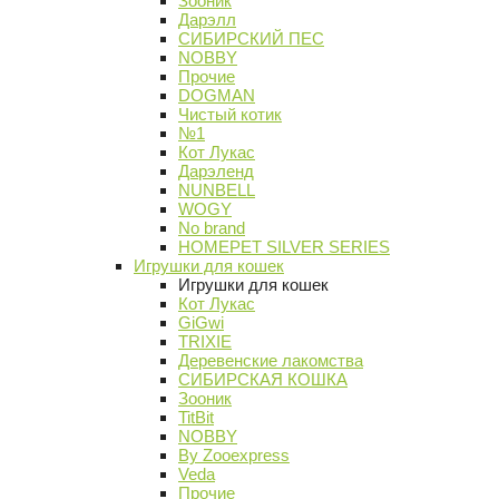
Зооник
Дарэлл
СИБИРСКИЙ ПЕС
NOBBY
Прочие
DOGMAN
Чистый котик
№1
Кот Лукас
Дарэленд
NUNBELL
WOGY
No brand
HOMEPET SILVER SERIES
Игрушки для кошек
Игрушки для кошек
Кот Лукас
GiGwi
TRIXIE
Деревенские лакомства
СИБИРСКАЯ КОШКА
Зооник
TitBit
NOBBY
By Zooexpress
Veda
Прочие