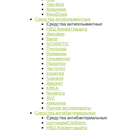
Тиксфли
Апиценна
MaxiDrops
Средства антигельминтные
Средства антигельминтные
НВЦ Агроветзащита
Дирофен
Bayer
NOVARTIS
Пчелодар
Вермидин
Гельминтал
Празител
Чистотел
Inspector
Supramil
Диронет
KRKA
Neoterica
AVZ
Апиценна
Прочие вет.препараты
Средства антибактериальные
Средства антибактериальные
Цитодерм/CitoDerm
НВЦ Агроветзащита