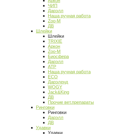
Аркон
ЧИП
Дарэлл
Наша ручная работа
Zoo-M
ДВ
Шлейки
Шлейки
TRIXIE
Аркон
Zoo-M
Биосфера
Дарэлл
АТР
Наша ручная работа
ECO
Дарэленд
WOGY
Jack&King
ДВ
Прочие вет.препараты
Ринговки
Ринговки
Дарэлл
ДВ
Удавки
Удавки