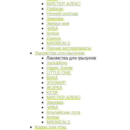
МИСТЕР АЛЕКС
Padovan
Ночной охотник
Закрома
Зверье мое
ЧИКА
Ambar
Zoonya
MIKIMEALS
Прочие вет.препараты
Лакомства для грызунов
Лакомства для грызунов
Jack&King
Happy Jungle
LITTLE ONE
ВАКА
ЗООМИР
ЖОРКА
КУЗЯ
МИСТЕР АЛЕКС
Закрома
ЧИКА
Альпийские луга
Ambar
MIKIMEALS
Корма для птиц