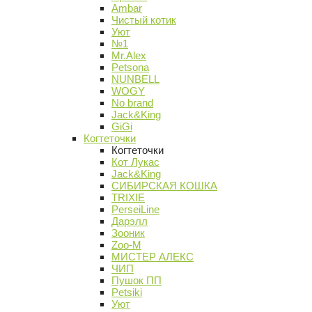
Ambar
Чистый котик
Уют
№1
Mr.Alex
Petsona
NUNBELL
WOGY
No brand
Jack&King
GiGi
Когтеточки
Когтеточки
Кот Лукас
Jack&King
СИБИРСКАЯ КОШКА
TRIXIE
PerseiLine
Дарэлл
Зооник
Zoo-M
МИСТЕР АЛЕКС
ЧИП
Пушок ПП
Petsiki
Уют