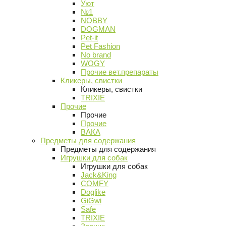
Уют
№1
NOBBY
DOGMAN
Pet-it
Pet Fashion
No brand
WOGY
Прочие вет.препараты
Кликеры, свистки
Кликеры, свистки
TRIXIE
Прочие
Прочие
Прочие
ВАКА
Предметы для содержания
Предметы для содержания
Игрушки для собак
Игрушки для собак
Jack&King
COMFY
Doglike
GiGwi
Safe
TRIXIE