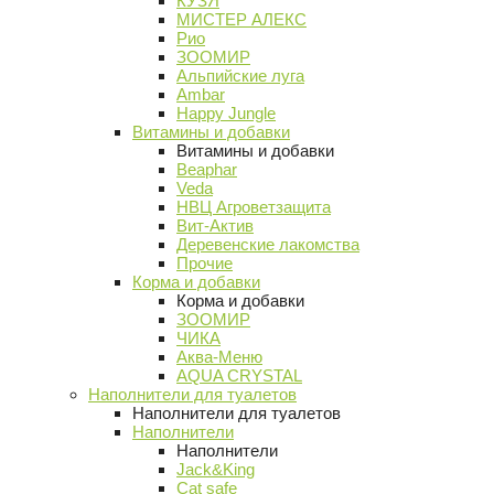
КУЗЯ
МИСТЕР АЛЕКС
Рио
ЗООМИР
Альпийские луга
Ambar
Happy Jungle
Витамины и добавки
Витамины и добавки
Beaphar
Veda
НВЦ Агроветзащита
Вит-Актив
Деревенские лакомства
Прочие
Корма и добавки
Корма и добавки
ЗООМИР
ЧИКА
Аква-Меню
AQUA CRYSTAL
Наполнители для туалетов
Наполнители для туалетов
Наполнители
Наполнители
Jack&King
Cat safe