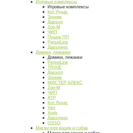
Игровые комплексы
Игровые комплексы
Кот Лукас
Зооник
Дарэлл
Zoo-M
ЧИП
Пушок ПП
PerseiLine
Дарэленд
Домики, лежанки
Домики, лежанки
PerseiLine
TRIXIE
Дарэлл
Зооник
МИСТЕР АЛЕКС
Zoo-M
ЧИП
АТР
Кот Лукас
Уют
Xody
Дарэленд
OSSO
Миски для кошек и собак
Миски для кошек и собак