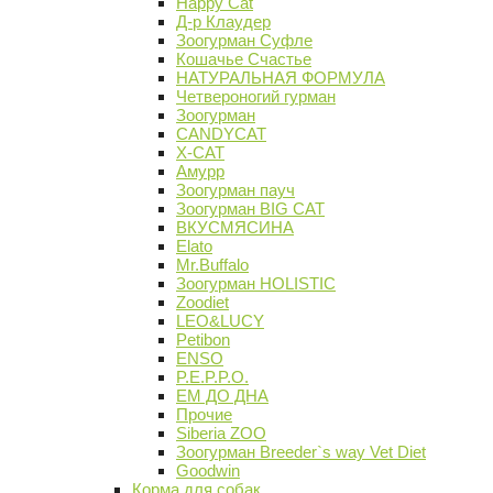
Happy Cat
Д-р Клаудер
Зоогурман Суфле
Кошачье Счастье
НАТУРАЛЬНАЯ ФОРМУЛА
Четвероногий гурман
Зоогурман
CANDYCAT
X-CAT
Амурр
Зоогурман пауч
Зоогурман BIG CAT
ВКУСМЯСИНА
Elato
Mr.Buffalo
Зоогурман HOLISTIC
Zoodiet
LEO&LUCY
Petibon
ENSO
P.E.P.P.O.
ЕМ ДО ДНА
Прочие
Siberia ZOO
Зоогурман Breeder`s way Vet Diet
Goodwin
Корма для собак