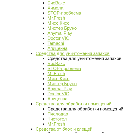
БиоВакс
Химола
STOP-проблема
Mr.Fresh
Мисс Кисс
Мистер Бруно
Anymal Play
Doctor VIC
Tamachi
Апиценна
Средства для уничтожения запахов
Средства для уничтожения запахов
БиоВакс
STOP-проблема
Mr.Fresh
Мисс Кисс
Мистер Бруно
Anymal Play
Doctor VIC
Апиценна
Средства для обработки помещений
Средства для обработки помещений
Пчелодар
Чистотел
Mr.Fresh
Средства от блох и клещей