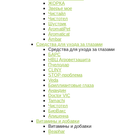
ЖОРКА
Зверье мое
Чистайл
Чистотел
Шустрик
AromatiPet
Aromaticat
Ambar
Средства для ухода за глазами
Средства для ухода за глазами
БАРС
НВЦ Агроветзащита
Пчелодар
CLINY
STOP-проблема
Veda
Бриллиантовые глаза
Анандин
Doctor VIC
Tamachi
Чистотел
БиоВакс
Апиценна
Витамины и добавки
Витамины и добавки
Beaphar