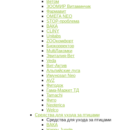
Ветом
ЗООМИР Витаминчик
Фармавит
ОМЕГА NEO
STOP-проблема
ВАКА
CLINY
Unitabs
ZOOкомфорт
Биокорректор
MultiЛакомки
Эвиталия-Вет
Veda
Вит-Актив
Альпийские луга
Имунозал Neo
AVZ
Фитодок
Гама-Маркет ТД
Tamachi
Фито
Neoterica
Welco
Средства для ухода за птицами
Средства для ухода за птицами
ВАКА
Happy Jungle