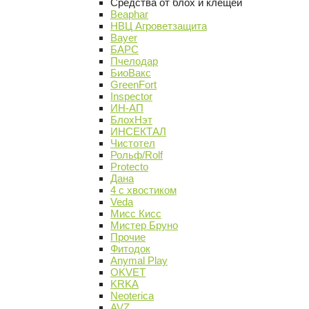
Средства от блох и клещей
Beaphar
НВЦ Агроветзащита
Bayer
БАРС
Пчелодар
БиоВакс
GreenFort
Inspector
ИН-АП
БлохНэт
ИНСЕКТАЛ
Чистотел
Рольф/Rolf
Protecto
Дана
4 с хвостиком
Veda
Мисс Кисс
Мистер Бруно
Прочие
Фитодок
Anymal Play
OKVET
KRKA
Neoterica
AVZ