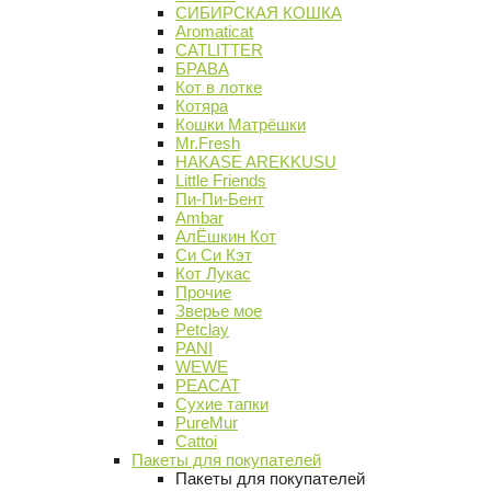
СИБИРСКАЯ КОШКА
Aromaticat
CATLITTER
БРАВА
Кот в лотке
Котяра
Кошки Матрёшки
Mr.Fresh
HAKASE AREKKUSU
Little Friends
Пи-Пи-Бент
Ambar
АлЁшкин Кот
Си Си Кэт
Кот Лукас
Прочие
Зверье мое
Petclay
PANI
WEWE
PEACAT
Сухие тапки
PureMur
Cattoi
Пакеты для покупателей
Пакеты для покупателей