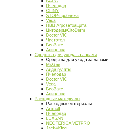
БАРС
Пчелодар
CLINY
STOP-проблема
Veda
НВЦ Агроветзащита
Цитодерм/CitoDerm
Doctor VIC
Чистотел
БиоВакс
Апиценна
Средства для ухода за лапами
Средства для ухода за лапами
Mr.Gee
Айда гулять!
Пчелодар
Doctor VIC
Veda
БиоВакс
Апиценна
Расходные материалы
Расходные материалы
Animall
Пчелодар
LUXSAN
NEOTERICA VETPRO
Jack&King