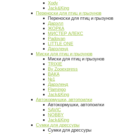
Xody
Jack&King
Переноски для птиц и грызунов
Переноски для птиц и грызунов
Дарэлл
ЖОРКА
МИСТЕР АЛЕКС
Padovan
LITTLE ONE
Дарэленд
Миски для птиц и грызунов
Миски для птиц и грызунов
TRIXIE
By Zooexpress
ВАКА
№1
Дарэленд
Flamingo
Jack&King
Автокормушки, автопоилки
Автокормушки, автопоилки
SAVIC
NOBBY
Jack&King
Сумки для дрессуры
Сумки для дрессуры