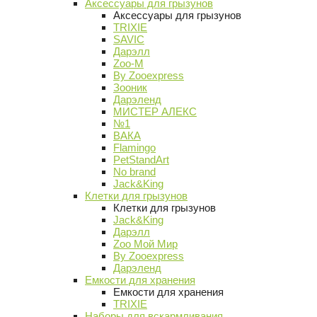
Аксессуары для грызунов
Аксессуары для грызунов
TRIXIE
SAVIC
Дарэлл
Zoo-M
By Zooexpress
Зооник
Дарэленд
МИСТЕР АЛЕКС
№1
ВАКА
Flamingo
PetStandArt
No brand
Jack&King
Клетки для грызунов
Клетки для грызунов
Jack&King
Дарэлл
Zoo Мой Мир
By Zooexpress
Дарэленд
Емкости для хранения
Емкости для хранения
TRIXIE
Наборы для вскармливания