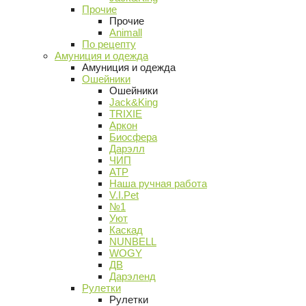
Прочие
Прочие
Animall
По рецепту
Амуниция и одежда
Амуниция и одежда
Ошейники
Ошейники
Jack&King
TRIXIE
Аркон
Биосфера
Дарэлл
ЧИП
АТР
Наша ручная работа
V.I.Pet
№1
Уют
Каскад
NUNBELL
WOGY
ДВ
Дарэленд
Рулетки
Рулетки