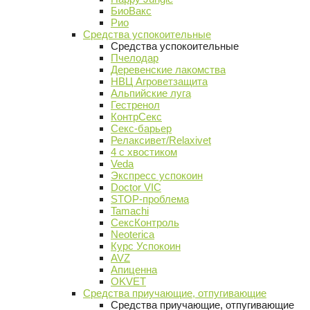
БиоВакс
Рио
Средства успокоительные
Средства успокоительные
Пчелодар
Деревенские лакомства
НВЦ Агроветзащита
Альпийские луга
Гестренол
КонтрСекс
Секс-барьер
Релаксивет/Relaxivet
4 с хвостиком
Veda
Экспресс успокоин
Doctor VIC
STOP-проблема
Tamachi
СексКонтроль
Neoterica
Курс Успокоин
AVZ
Апиценна
OKVET
Средства приучающие, отпугивающие
Средства приучающие, отпугивающие