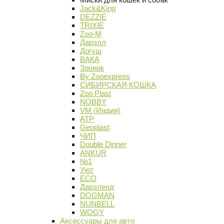
Jack&King
DEZZIE
TRIXIE
Zoo-M
Дарэлл
Догуш
ВАКА
Зооник
By Zooexpress
СИБИРСКАЯ КОШКА
Zoo Plast
NOBBY
VM (Индия)
АТР
Geoplast
ЧИП
Double Dinner
ANKUR
№1
Уют
ECO
Дарэленд
DOGMAN
NUNBELL
WOGY
Аксессуары для авто