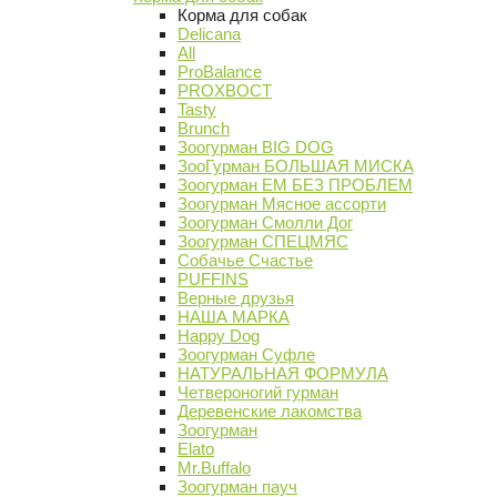
Корма для собак
Delicana
All
ProBalance
PROХВОСТ
Tasty
Brunch
Зоогурман BIG DOG
ЗооГурман БОЛЬШАЯ МИСКА
Зоогурман ЕМ БЕЗ ПРОБЛЕМ
Зоогурман Мясное ассорти
Зоогурман Смолли Дог
Зоогурман СПЕЦМЯС
Собачье Счастье
PUFFINS
Верные друзья
НАША МАРКА
Happy Dog
Зоогурман Суфле
НАТУРАЛЬНАЯ ФОРМУЛА
Четвероногий гурман
Деревенские лакомства
Зоогурман
Elato
Mr.Buffalo
Зоогурман пауч