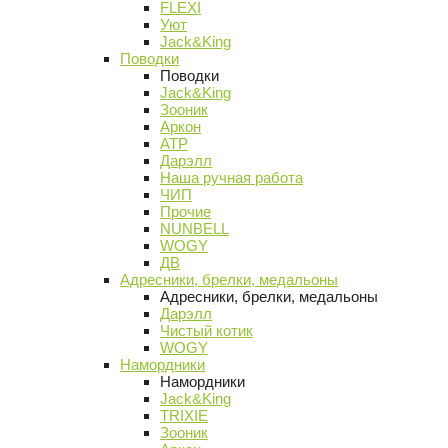
FLEXI
Уют
Jack&King
Поводки
Поводки
Jack&King
Зооник
Аркон
АТР
Дарэлл
Наша ручная работа
ЧИП
Прочие
NUNBELL
WOGY
ДВ
Адресники, брелки, медальоны
Адресники, брелки, медальоны
Дарэлл
Чистый котик
WOGY
Намордники
Намордники
Jack&King
TRIXIE
Зооник