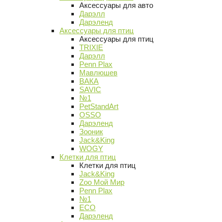
Аксессуары для авто
Дарэлл
Дарэленд
Аксессуары для птиц
Аксессуары для птиц
TRIXIE
Дарэлл
Penn Plax
Мавлюшев
ВАКА
SAVIC
№1
PetStandArt
OSSO
Дарэленд
Зооник
Jack&King
WOGY
Клетки для птиц
Клетки для птиц
Jack&King
Zoo Мой Мир
Penn Plax
№1
ECO
Дарэленд