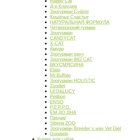
Happy Cat
Д-р Клаудер
Зоогурман Суфле
Кошачье Счастье
НАТУРАЛЬНАЯ ФОРМУЛА
Четвероногий гурман
Зоогурман
CANDYCAT
X-CAT
Амурр
Зоогурман пауч
Зоогурман BIG CAT
ВКУСМЯСИНА
Elato
Mr.Buffalo
Зоогурман HOLISTIC
Zoodiet
LEO&LUCY
Petibon
ENSO
P.E.P.P.O.
ЕМ ДО ДНА
Прочие
Siberia ZOO
Зоогурман Breeder`s way Vet Diet
Goodwin
Корма для собак