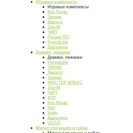
Игровые комплексы
Игровые комплексы
Кот Лукас
Зооник
Дарэлл
Zoo-M
ЧИП
Пушок ПП
PerseiLine
Дарэленд
Домики, лежанки
Домики, лежанки
PerseiLine
TRIXIE
Дарэлл
Зооник
МИСТЕР АЛЕКС
Zoo-M
ЧИП
АТР
Кот Лукас
Уют
Xody
Дарэленд
OSSO
Миски для кошек и собак
Миски для кошек и собак