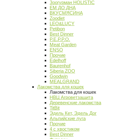
Зоогурман HOLISTIC
ЕМ ДО ДНА
ВКУСМЯСИНА
Zoodiet
LEO&LUCY
Petibon
Best Dinner
P.E.P.P.O.
Meat Garden
ENSO
Прочие
Edelhoff
Baurenhof
Siberia ZOO
Goodwin
MEALGRAND
Лакомства для кошек
Лакомства для кошек
НВЦ Агроветзащита
Деревенские лакомства
TitBit
Эдель Кет, Эдель Дог
Альпийские луга
Прочие
4 с хвостиком
Best Dinner