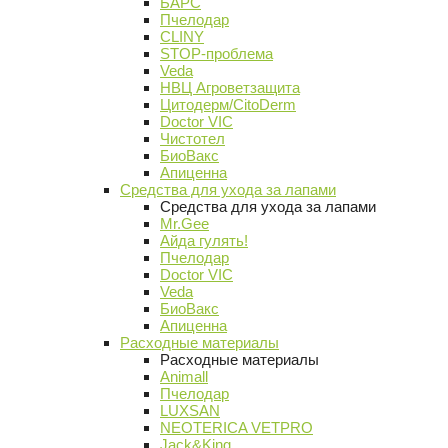
БАРС
Пчелодар
CLINY
STOP-проблема
Veda
НВЦ Агроветзащита
Цитодерм/CitoDerm
Doctor VIC
Чистотел
БиоВакс
Апиценна
Средства для ухода за лапами
Средства для ухода за лапами
Mr.Gee
Айда гулять!
Пчелодар
Doctor VIC
Veda
БиоВакс
Апиценна
Расходные материалы
Расходные материалы
Animall
Пчелодар
LUXSAN
NEOTERICA VETPRO
Jack&King