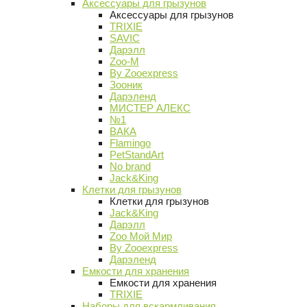
Аксессуары для грызунов
Аксессуары для грызунов
TRIXIE
SAVIC
Дарэлл
Zoo-M
By Zooexpress
Зооник
Дарэленд
МИСТЕР АЛЕКС
№1
ВАКА
Flamingo
PetStandArt
No brand
Jack&King
Клетки для грызунов
Клетки для грызунов
Jack&King
Дарэлл
Zoo Мой Мир
By Zooexpress
Дарэленд
Емкости для хранения
Емкости для хранения
TRIXIE
Наборы для вскармливания