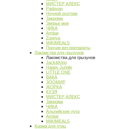
МИСТЕР АЛЕКС
Padovan
Ночной охотник
Закрома
Зверье мое
ЧИКА
Ambar
Zoonya
MIKIMEALS
Прочие вет.препараты
Лакомства для грызунов
Лакомства для грызунов
Jack&King
Happy Jungle
LITTLE ONE
ВАКА
ЗООМИР
ЖОРКА
КУЗЯ
МИСТЕР АЛЕКС
Закрома
ЧИКА
Альпийские луга
Ambar
MIKIMEALS
Корма для птиц