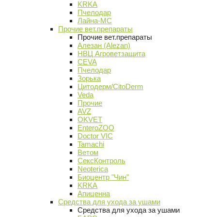
KRKA
Пчелодар
Лайна-МС
Прочие вет.препараты
Прочие вет.препараты
Алезан (Alezan)
НВЦ Агроветзащита
CEVA
Пчелодар
Зорька
Цитодерм/CitoDerm
Veda
Прочие
AVZ
OKVET
EnteroZOO
Doctor VIC
Tamachi
Ветом
СексКонтроль
Neoterica
Биоцентр "Чин"
KRKA
Апиценна
Средства для ухода за ушами
Средства для ухода за ушами