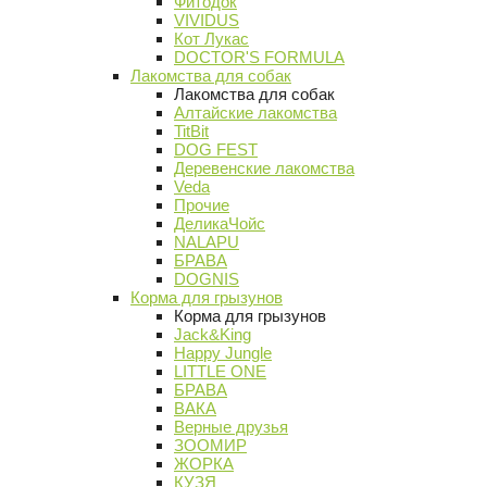
Фитодок
VIVIDUS
Кот Лукас
DOCTOR'S FORMULA
Лакомства для собак
Лакомства для собак
Алтайские лакомства
TitBit
DOG FEST
Деревенские лакомства
Veda
Прочие
ДеликаЧойс
NALAPU
БРАВА
DOGNIS
Корма для грызунов
Корма для грызунов
Jack&King
Happy Jungle
LITTLE ONE
БРАВА
ВАКА
Верные друзья
ЗООМИР
ЖОРКА
КУЗЯ