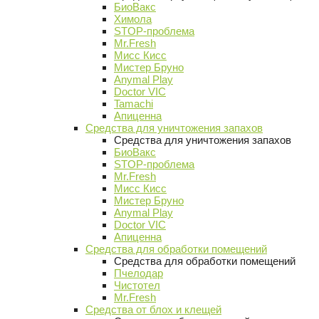
БиоВакс
Химола
STOP-проблема
Mr.Fresh
Мисс Кисс
Мистер Бруно
Anymal Play
Doctor VIC
Tamachi
Апиценна
Средства для уничтожения запахов
Средства для уничтожения запахов
БиоВакс
STOP-проблема
Mr.Fresh
Мисс Кисс
Мистер Бруно
Anymal Play
Doctor VIC
Апиценна
Средства для обработки помещений
Средства для обработки помещений
Пчелодар
Чистотел
Mr.Fresh
Средства от блох и клещей