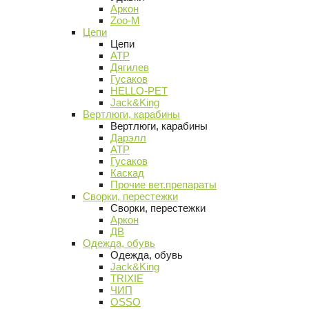
Аркон
Zoo-M
Цепи
Цепи
АТР
Дягилев
Гусаков
HELLO-PET
Jack&King
Вертлюги, карабины
Вертлюги, карабины
Дарэлл
АТР
Гусаков
Каскад
Прочие вет.препараты
Сворки, перестежки
Сворки, перестежки
Аркон
ДВ
Одежда, обувь
Одежда, обувь
Jack&King
TRIXIE
ЧИП
OSSO