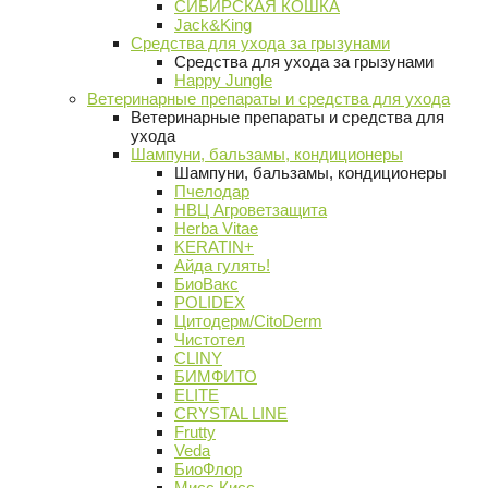
СИБИРСКАЯ КОШКА
Jack&King
Средства для ухода за грызунами
Средства для ухода за грызунами
Happy Jungle
Ветеринарные препараты и средства для ухода
Ветеринарные препараты и средства для
ухода
Шампуни, бальзамы, кондиционеры
Шампуни, бальзамы, кондиционеры
Пчелодар
НВЦ Агроветзащита
Herba Vitae
KERATIN+
Айда гулять!
БиоВакс
POLIDEX
Цитодерм/CitoDerm
Чистотел
CLINY
БИМФИТО
ELITE
CRYSTAL LINE
Frutty
Veda
БиоФлор
Мисс Кисс