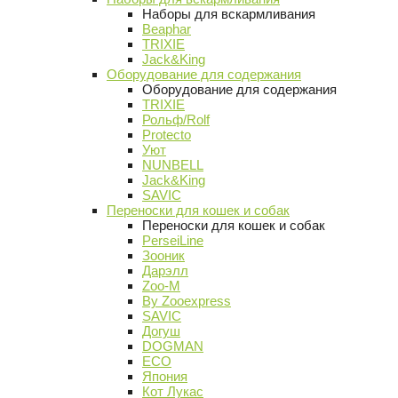
Наборы для вскармливания
Beaphar
TRIXIE
Jack&King
Оборудование для содержания
Оборудование для содержания
TRIXIE
Рольф/Rolf
Protecto
Уют
NUNBELL
Jack&King
SAVIC
Переноски для кошек и собак
Переноски для кошек и собак
PerseiLine
Зооник
Дарэлл
Zoo-M
By Zooexpress
SAVIC
Догуш
DOGMAN
ECO
Япония
Кот Лукас