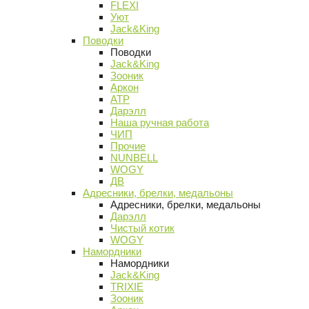
FLEXI
Уют
Jack&King
Поводки
Поводки
Jack&King
Зооник
Аркон
АТР
Дарэлл
Наша ручная работа
ЧИП
Прочие
NUNBELL
WOGY
ДВ
Адресники, брелки, медальоны
Адресники, брелки, медальоны
Дарэлл
Чистый котик
WOGY
Намордники
Намордники
Jack&King
TRIXIE
Зооник