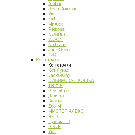
Ambar
Чистый котик
Уют
№1
Mr.Alex
Petsona
NUNBELL
WOGY
No brand
Jack&King
GiGi
Когтеточки
Когтеточки
Кот Лукас
Jack&King
СИБИРСКАЯ КОШКА
TRIXIE
PerseiLine
Дарэлл
Зооник
Zoo-M
МИСТЕР АЛЕКС
ЧИП
Пушок ПП
Petsiki
Уют