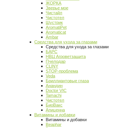
ЖОРКА
Зверье мое
Чистайл
Чистотел
Шустрик
AromatiPet
Aromaticat
Ambar
Средства для ухода за глазами
Средства для ухода за глазами
БАРС
НВЦ Агроветзащита
Пчелодар
CLINY
STOP-проблема
Veda
Бриллиантовые глаза
Анандин
Doctor VIC
Tamachi
Чистотел
БиоВакс
Апиценна
Витамины и добавки
Витамины и добавки
Beaphar