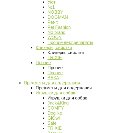
Уют
№1
NOBBY
DOGMAN
Pet-it
Pet Fashion
No brand
WOGY
Прочие вет.препараты
Кликеры, свистки
Кликеры, свистки
TRIXIE
Прочие
Прочие
Прочие
ВАКА
Предметы для содержания
Предметы для содержания
Игрушки для собак
Игрушки для собак
Jack&King
COMFY
Doglike
GiGwi
Safe
TRIXIE