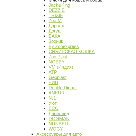
Jack&King
DEZZIE
TRIXIE
Zoo-M
Дарэлл
Догуш
ВАКА
Зооник
By Zooexpress
СИБИРСКАЯ КОШКА
Zoo Plast
NOBBY
VM (Индия)
АТР
Geoplast
ЧИП
Double Dinner
ANKUR
№1
Уют
ECO
Дарэленд
DOGMAN
NUNBELL
WOGY
Аксессуары для авто