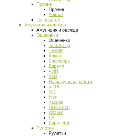
Прочие
Прочие
Animall
По рецепту
Амуниция и одежда
Амуниция и одежда
Ошейники
Ошейники
Jack&King
TRIXIE
Аркон
Биосфера
Дарэлл
ЧИП
АТР
Наша ручная работа
V.I.Pet
№1
Уют
Каскад
NUNBELL
WOGY
ДВ
Дарэленд
Рулетки
Рулетки