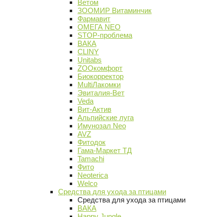
Ветом
ЗООМИР Витаминчик
Фармавит
ОМЕГА NEO
STOP-проблема
ВАКА
CLINY
Unitabs
ZOOкомфорт
Биокорректор
MultiЛакомки
Эвиталия-Вет
Veda
Вит-Актив
Альпийские луга
Имунозал Neo
AVZ
Фитодок
Гама-Маркет ТД
Tamachi
Фито
Neoterica
Welco
Средства для ухода за птицами
Средства для ухода за птицами
ВАКА
Happy Jungle