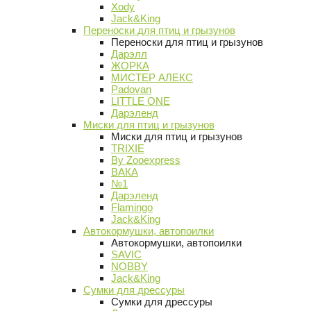
Xody
Jack&King
Переноски для птиц и грызунов
Переноски для птиц и грызунов
Дарэлл
ЖОРКА
МИСТЕР АЛЕКС
Padovan
LITTLE ONE
Дарэленд
Миски для птиц и грызунов
Миски для птиц и грызунов
TRIXIE
By Zooexpress
ВАКА
№1
Дарэленд
Flamingo
Jack&King
Автокормушки, автопоилки
Автокормушки, автопоилки
SAVIC
NOBBY
Jack&King
Сумки для дрессуры
Сумки для дрессуры