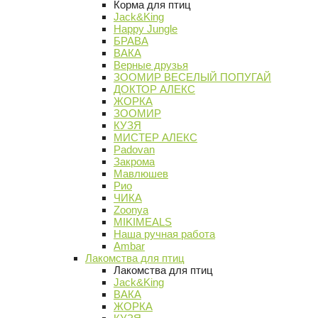
Корма для птиц
Jack&King
Happy Jungle
БРАВА
ВАКА
Верные друзья
ЗООМИР ВЕСЕЛЫЙ ПОПУГАЙ
ДОКТОР АЛЕКС
ЖОРКА
ЗООМИР
КУЗЯ
МИСТЕР АЛЕКС
Padovan
Закрома
Мавлюшев
Рио
ЧИКА
Zoonya
MIKIMEALS
Наша ручная работа
Ambar
Лакомства для птиц
Лакомства для птиц
Jack&King
ВАКА
ЖОРКА