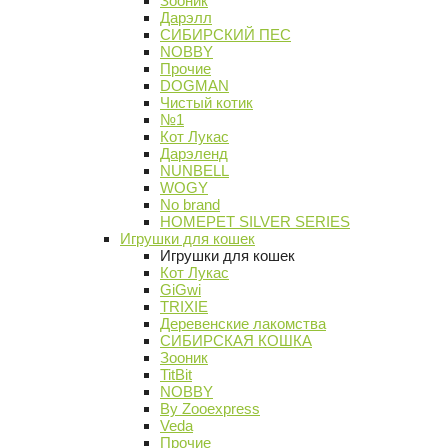
Зооник
Дарэлл
СИБИРСКИЙ ПЕС
NOBBY
Прочие
DOGMAN
Чистый котик
№1
Кот Лукас
Дарэленд
NUNBELL
WOGY
No brand
HOMEPET SILVER SERIES
Игрушки для кошек
Игрушки для кошек
Кот Лукас
GiGwi
TRIXIE
Деревенские лакомства
СИБИРСКАЯ КОШКА
Зооник
TitBit
NOBBY
By Zooexpress
Veda
Прочие