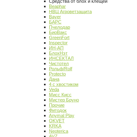
Средства от блох и клещей
Beaphar
НВЦ Агроветзащита
Bayer
БАРС
Пчелодар
БиоВакс
GreenFort
Inspector
ИН-АП
БлохНэт
ИНСЕКТАЛ
Чистотел
Рольф/Rolf
Protecto
Дана
4 с хвостиком
Veda
Мисс Кисс
Мистер Бруно
Прочие
Фитодок
Anymal Play
OKVET
KRKA
Neoterica
AVZ