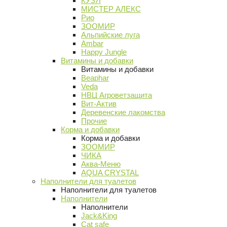
КУЗЯ
МИСТЕР АЛЕКС
Рио
ЗООМИР
Альпийские луга
Ambar
Happy Jungle
Витамины и добавки
Витамины и добавки
Beaphar
Veda
НВЦ Агроветзащита
Вит-Актив
Деревенские лакомства
Прочие
Корма и добавки
Корма и добавки
ЗООМИР
ЧИКА
Аква-Меню
AQUA CRYSTAL
Наполнители для туалетов
Наполнители для туалетов
Наполнители
Наполнители
Jack&King
Cat safe