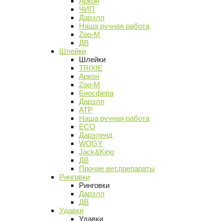
Аркон
ЧИП
Дарэлл
Наша ручная работа
Zoo-M
ДВ
Шлейки
Шлейки
TRIXIE
Аркон
Zoo-M
Биосфера
Дарэлл
АТР
Наша ручная работа
ECO
Дарэленд
WOGY
Jack&King
ДВ
Прочие вет.препараты
Ринговки
Ринговки
Дарэлл
ДВ
Удавки
Удавки