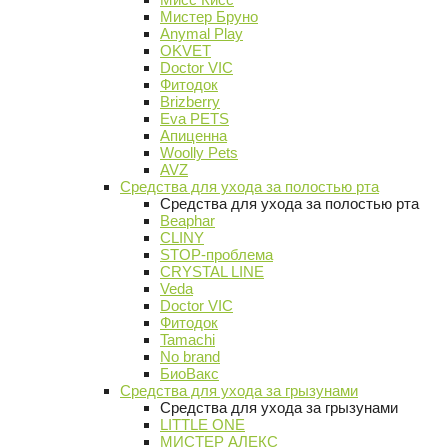
Мистер Бруно
Anymal Play
OKVET
Doctor VIC
Фитодок
Brizberry
Eva PETS
Апиценна
Woolly Pets
AVZ
Средства для ухода за полостью рта
Средства для ухода за полостью рта
Beaphar
CLINY
STOP-проблема
CRYSTAL LINE
Veda
Doctor VIC
Фитодок
Tamachi
No brand
БиоВакс
Средства для ухода за грызунами
Средства для ухода за грызунами
LITTLE ONE
МИСТЕР АЛЕКС