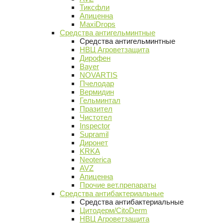
Тиксфли
Апиценна
MaxiDrops
Средства антигельминтные
Средства антигельминтные
НВЦ Агроветзащита
Дирофен
Bayer
NOVARTIS
Пчелодар
Вермидин
Гельминтал
Празител
Чистотел
Inspector
Supramil
Диронет
KRKA
Neoterica
AVZ
Апиценна
Прочие вет.препараты
Средства антибактериальные
Средства антибактериальные
Цитодерм/CitoDerm
НВЦ Агроветзащита