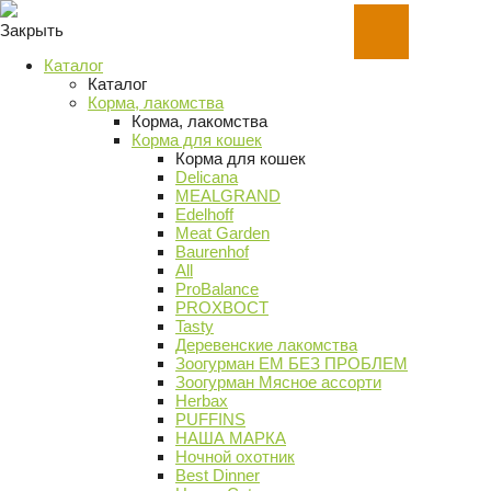
Закрыть
Каталог
Каталог
Корма, лакомства
Корма, лакомства
Корма для кошек
Корма для кошек
Delicana
MEALGRAND
Edelhoff
Meat Garden
Baurenhof
All
ProBalance
PROХВОСТ
Tasty
Деревенские лакомства
Зоогурман ЕМ БЕЗ ПРОБЛЕМ
Зоогурман Мясное ассорти
Herbax
PUFFINS
НАША МАРКА
Ночной охотник
Best Dinner