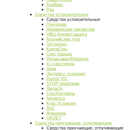
БиоВакс
Рио
Средства успокоительные
Средства успокоительные
Пчелодар
Деревенские лакомства
НВЦ Агроветзащита
Альпийские луга
Гестренол
КонтрСекс
Секс-барьер
Релаксивет/Relaxivet
4 с хвостиком
Veda
Экспресс успокоин
Doctor VIC
STOP-проблема
Tamachi
СексКонтроль
Neoterica
Курс Успокоин
AVZ
Апиценна
OKVET
Средства приучающие, отпугивающие
Средства приучающие, отпугивающие