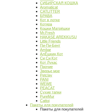
СИБИРСКАЯ КОШКА
Aromaticat
CATLITTER
БРАВА
Кот в лотке
Котяра
Кошки Матрёшки
Mr.Fresh
HAKASE AREKKUSU
Little Friends
Пи-Пи-Бент
Ambar
АлЁшкин Кот
Си Си Кэт
Кот Лукас
Прочие
Зверье мое
Petclay
PANI
WEWE
PEACAT
Сухие тапки
PureMur
Cattoi
Пакеты для покупателей
Пакеты для покупателей