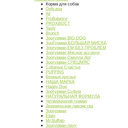
Корма для собак
Delicana
All
ProBalance
PROХВОСТ
Tasty
Brunch
Зоогурман BIG DOG
ЗооГурман БОЛЬШАЯ МИСКА
Зоогурман ЕМ БЕЗ ПРОБЛЕМ
Зоогурман Мясное ассорти
Зоогурман Смолли Дог
Зоогурман СПЕЦМЯС
Собачье Счастье
PUFFINS
Верные друзья
НАША МАРКА
Happy Dog
Зоогурман Суфле
НАТУРАЛЬНАЯ ФОРМУЛА
Четвероногий гурман
Деревенские лакомства
Зоогурман
Elato
Mr.Buffalo
Зоогурман пауч