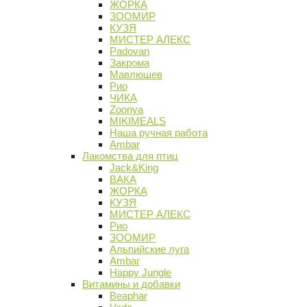
ЖОРКА
ЗООМИР
КУЗЯ
МИСТЕР АЛЕКС
Padovan
Закрома
Мавлюшев
Рио
ЧИКА
Zoonya
MIKIMEALS
Наша ручная работа
Ambar
Лакомства для птиц
Jack&King
ВАКА
ЖОРКА
КУЗЯ
МИСТЕР АЛЕКС
Рио
ЗООМИР
Альпийские луга
Ambar
Happy Jungle
Витамины и добавки
Beaphar