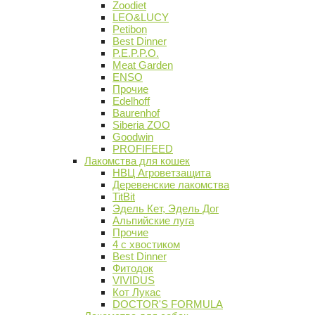
Zoodiet
LEO&LUCY
Petibon
Best Dinner
P.E.P.P.O.
Meat Garden
ENSO
Прочие
Edelhoff
Baurenhof
Siberia ZOO
Goodwin
PROFIFEED
Лакомства для кошек
НВЦ Агроветзащита
Деревенские лакомства
TitBit
Эдель Кет, Эдель Дог
Альпийские луга
Прочие
4 с хвостиком
Best Dinner
Фитодок
VIVIDUS
Кот Лукас
DOCTOR'S FORMULA