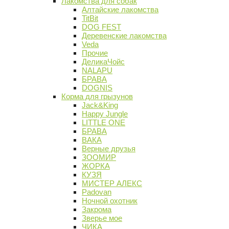
Лакомства для собак
Алтайские лакомства
TitBit
DOG FEST
Деревенские лакомства
Veda
Прочие
ДеликаЧойс
NALAPU
БРАВА
DOGNIS
Корма для грызунов
Jack&King
Happy Jungle
LITTLE ONE
БРАВА
ВАКА
Верные друзья
ЗООМИР
ЖОРКА
КУЗЯ
МИСТЕР АЛЕКС
Padovan
Ночной охотник
Закрома
Зверье мое
ЧИКА