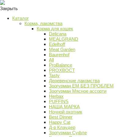
Закрыть
Каталог
Корма, лакомства
Корма для кошек
Delicana
MEALGRAND
Edelhoff
Meat Garden
Baurenhof
All
ProBalance
PROХВОСТ
Tasty
Деревенские лакомства
Зоогурман ЕМ БЕЗ ПРОБЛЕМ
Зоогурман Мясное ассорти
Herbax
PUFFINS
НАША МАРКА
Ночной охотник
Best Dinner
Happy Cat
Д-р Клаудер
Зоогурман Суфле