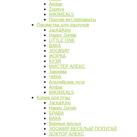
Ambar
Zoonya
MIKIMEALS
Прочие вет.препараты
Лакомства для грызунов
Jack&King
Happy Jungle
LITTLE ONE
ВАКА
ЗООМИР
ЖОРКА
КУЗЯ
МИСТЕР АЛЕКС
Закрома
ЧИКА
Альпийские луга
Ambar
MIKIMEALS
Корма для птиц
Jack&King
Happy Jungle
БРАВА
ВАКА
Верные друзья
ЗООМИР ВЕСЕЛЫЙ ПОПУГАЙ
ДОКТОР АЛЕКС