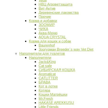
Veda
НВЦ Агроветзащита
Вит-Актив
Деревенские лакомства
Прочие
Корма и добавки
ЗООМИР
ЧИКА
Аква-Меню
AQUA CRYSTAL
Корма для кошек и собак
Baurenhof
Зоогурман Breeder`s way Vet Diet
Наполнители для туалетов
Наполнители
Jack&King
Cat safe
СИБИРСКАЯ КОШКА
Aromaticat
CATLITTER
БРАВА
Кот в лотке
Котяра
Кошки Матрёшки
Mr.Fresh
HAKASE AREKKUSU
Little Friends