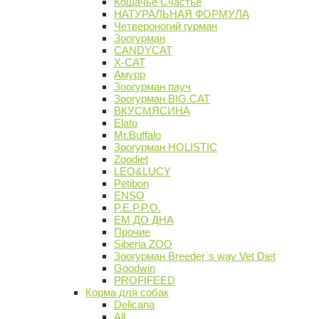
Кошачье Счастье
НАТУРАЛЬНАЯ ФОРМУЛА
Четвероногий гурман
Зоогурман
CANDYCAT
X-CAT
Амурр
Зоогурман пауч
Зоогурман BIG CAT
ВКУСМЯСИНА
Elato
Mr.Buffalo
Зоогурман HOLISTIC
Zoodiet
LEO&LUCY
Petibon
ENSO
P.E.P.P.O.
ЕМ ДО ДНА
Прочие
Siberia ZOO
Зоогурман Breeder`s way Vet Diet
Goodwin
PROFIFEED
Корма для собак
Delicana
All