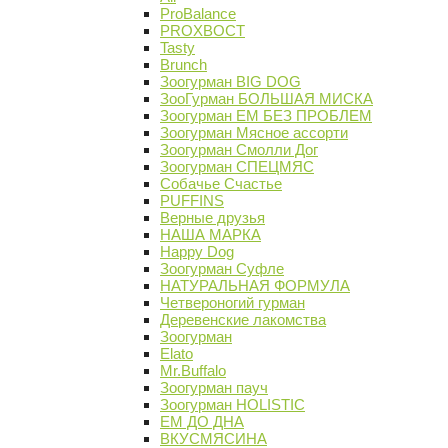
ProBalance
PROХВОСТ
Tasty
Brunch
Зоогурман BIG DOG
ЗооГурман БОЛЬШАЯ МИСКА
Зоогурман ЕМ БЕЗ ПРОБЛЕМ
Зоогурман Мясное ассорти
Зоогурман Смолли Дог
Зоогурман СПЕЦМЯС
Собачье Счастье
PUFFINS
Верные друзья
НАША МАРКА
Happy Dog
Зоогурман Суфле
НАТУРАЛЬНАЯ ФОРМУЛА
Четвероногий гурман
Деревенские лакомства
Зоогурман
Elato
Mr.Buffalo
Зоогурман пауч
Зоогурман HOLISTIC
ЕМ ДО ДНА
ВКУСМЯСИНА