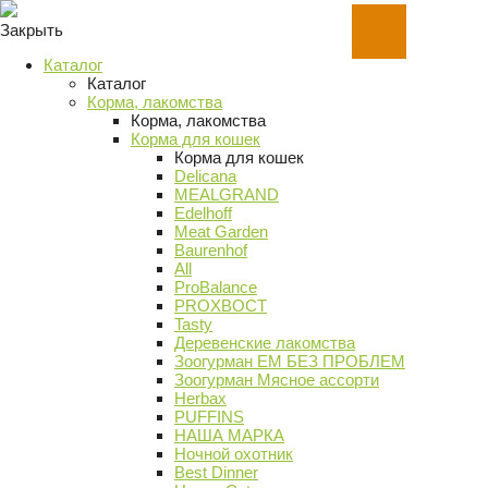
Закрыть
Каталог
Каталог
Корма, лакомства
Корма, лакомства
Корма для кошек
Корма для кошек
Delicana
MEALGRAND
Edelhoff
Meat Garden
Baurenhof
All
ProBalance
PROХВОСТ
Tasty
Деревенские лакомства
Зоогурман ЕМ БЕЗ ПРОБЛЕМ
Зоогурман Мясное ассорти
Herbax
PUFFINS
НАША МАРКА
Ночной охотник
Best Dinner