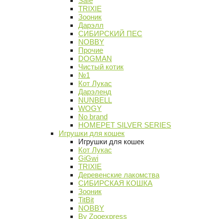
Safe
TRIXIE
Зооник
Дарэлл
СИБИРСКИЙ ПЕС
NOBBY
Прочие
DOGMAN
Чистый котик
№1
Кот Лукас
Дарэленд
NUNBELL
WOGY
No brand
HOMEPET SILVER SERIES
Игрушки для кошек
Игрушки для кошек
Кот Лукас
GiGwi
TRIXIE
Деревенские лакомства
СИБИРСКАЯ КОШКА
Зооник
TitBit
NOBBY
By Zooexpress