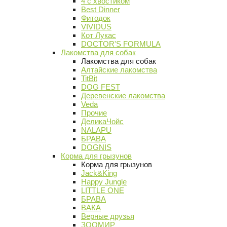
4 с хвостиком
Best Dinner
Фитодок
VIVIDUS
Кот Лукас
DOCTOR'S FORMULA
Лакомства для собак
Лакомства для собак
Алтайские лакомства
TitBit
DOG FEST
Деревенские лакомства
Veda
Прочие
ДеликаЧойс
NALAPU
БРАВА
DOGNIS
Корма для грызунов
Корма для грызунов
Jack&King
Happy Jungle
LITTLE ONE
БРАВА
ВАКА
Верные друзья
ЗООМИР