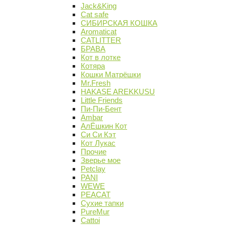
Jack&King
Cat safe
СИБИРСКАЯ КОШКА
Aromaticat
CATLITTER
БРАВА
Кот в лотке
Котяра
Кошки Матрёшки
Mr.Fresh
HAKASE AREKKUSU
Little Friends
Пи-Пи-Бент
Ambar
АлЁшкин Кот
Си Си Кэт
Кот Лукас
Прочие
Зверье мое
Petclay
PANI
WEWE
PEACAT
Сухие тапки
PureMur
Cattoi