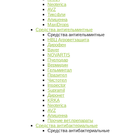
Neoterica
AVZ
Тиксфли
Апиценна
MaxiDrops
Средства антигельминтные
Средства антигельминтные
НВЦ Агроветзащита
Дирофен
Bayer
NOVARTIS
Пчелодар
Вермидин
Гельминтал
Празител
Чистотел
Inspector
Supramil
Диронет
KRKA
Neoterica
AVZ
Апиценна
Прочие вет.препараты
Средства антибактериальные
Средства антибактериальные