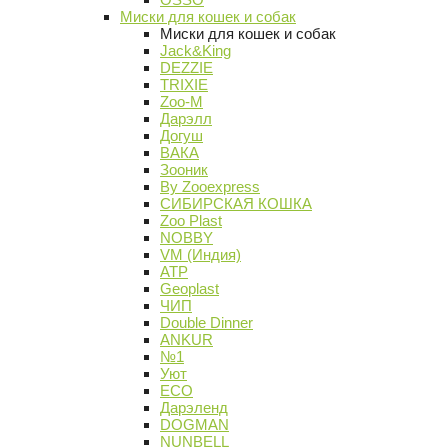
Миски для кошек и собак
Миски для кошек и собак
Jack&King
DEZZIE
TRIXIE
Zoo-M
Дарэлл
Догуш
ВАКА
Зооник
By Zooexpress
СИБИРСКАЯ КОШКА
Zoo Plast
NOBBY
VM (Индия)
АТР
Geoplast
ЧИП
Double Dinner
ANKUR
№1
Уют
ECO
Дарэленд
DOGMAN
NUNBELL