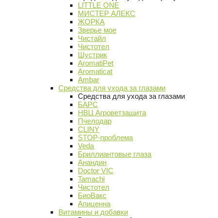
LITTLE ONE
МИСТЕР АЛЕКС
ЖОРКА
Зверье мое
Чистайл
Чистотел
Шустрик
AromatiPet
Aromaticat
Ambar
Средства для ухода за глазами
Средства для ухода за глазами
БАРС
НВЦ Агроветзащита
Пчелодар
CLINY
STOP-проблема
Veda
Бриллиантовые глаза
Анандин
Doctor VIC
Tamachi
Чистотел
БиоВакс
Апиценна
Витамины и добавки