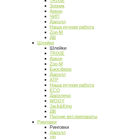
TRIXIE
Зооник
Аркон
ЧИП
Дарэлл
Наша ручная работа
Zoo-M
ДВ
Шлейки
Шлейки
TRIXIE
Аркон
Zoo-M
Биосфера
Дарэлл
АТР
Наша ручная работа
ECO
Дарэленд
WOGY
Jack&King
ДВ
Прочие вет.препараты
Ринговки
Ринговки
Дарэлл
ДВ