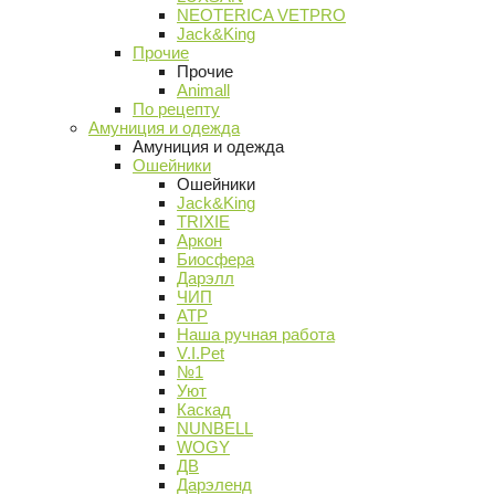
NEOTERICA VETPRO
Jack&King
Прочие
Прочие
Animall
По рецепту
Амуниция и одежда
Амуниция и одежда
Ошейники
Ошейники
Jack&King
TRIXIE
Аркон
Биосфера
Дарэлл
ЧИП
АТР
Наша ручная работа
V.I.Pet
№1
Уют
Каскад
NUNBELL
WOGY
ДВ
Дарэленд