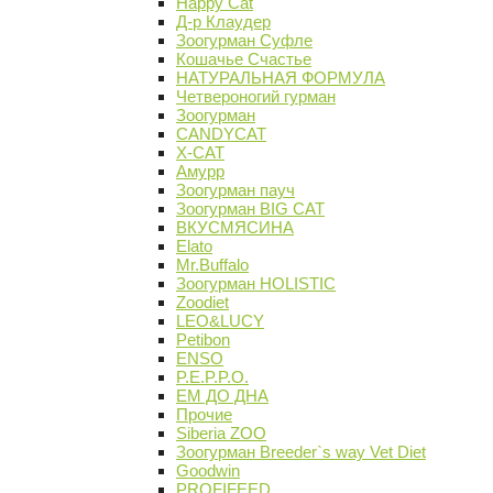
Happy Cat
Д-р Клаудер
Зоогурман Суфле
Кошачье Счастье
НАТУРАЛЬНАЯ ФОРМУЛА
Четвероногий гурман
Зоогурман
CANDYCAT
X-CAT
Амурр
Зоогурман пауч
Зоогурман BIG CAT
ВКУСМЯСИНА
Elato
Mr.Buffalo
Зоогурман HOLISTIC
Zoodiet
LEO&LUCY
Petibon
ENSO
P.E.P.P.O.
ЕМ ДО ДНА
Прочие
Siberia ZOO
Зоогурман Breeder`s way Vet Diet
Goodwin
PROFIFEED