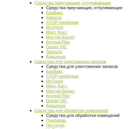
Средства приучающие, отпугивающие
Средства приучающие, отпугивающие
БиоВакс
Химола
STOP-проблема
Mr.Fresh
Мисс Кисс
Мистер Бруно
Anymal Play
Doctor VIC
Tamachi
Апиценна
Средства для уничтожения запахов
Средства для уничтожения запахов
БиоВакс
STOP-проблема
Mr.Fresh
Мисс Кисс
Мистер Бруно
Anymal Play
Doctor VIC
Апиценна
Средства для обработки помещений
Средства для обработки помещений
Пчелодар
Чистотел