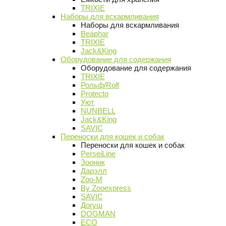
TRIXIE
Наборы для вскармливания
Наборы для вскармливания
Beaphar
TRIXIE
Jack&King
Оборудование для содержания
Оборудование для содержания
TRIXIE
Рольф/Rolf
Protecto
Уют
NUNBELL
Jack&King
SAVIC
Переноски для кошек и собак
Переноски для кошек и собак
PerseiLine
Зооник
Дарэлл
Zoo-M
By Zooexpress
SAVIC
Догуш
DOGMAN
ECO