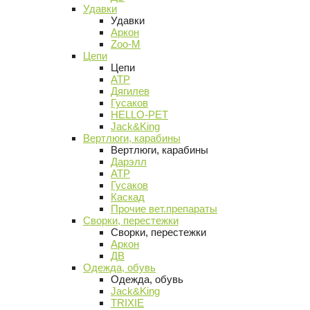
Удавки
Удавки
Аркон
Zoo-M
Цепи
Цепи
АТР
Дягилев
Гусаков
HELLO-PET
Jack&King
Вертлюги, карабины
Вертлюги, карабины
Дарэлл
АТР
Гусаков
Каскад
Прочие вет.препараты
Сворки, перестежки
Сворки, перестежки
Аркон
ДВ
Одежда, обувь
Одежда, обувь
Jack&King
TRIXIE