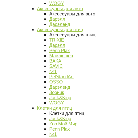
WOGY
Аксессуары для авто
Аксессуары для авто
Дарэлл
Дарэленд
Аксессуары для птиц
Аксессуары для птиц
TRIXIE
Дарэлл
Penn Plax
Мавлюшев
ВАКА
SAVIC
№1
PetStandArt
OSSO
Дарэленд
Зооник
Jack&King
WOGY
Клетки для птиц
Клетки для птиц
Jack&King
Zoo Мой Мир
Penn Plax
№1