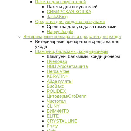
Пакеты для покупателей
Пакеты для покупателей
СИБИРСКАЯ КОШКА
Jack&King
Средства для ухода за грызунами
Средства для ухода за грызунами
Happy Jungle
Ветеринарные препараты и средства для ухода
Ветеринарные препараты и средства для
ухода
Шампуни, бальзамы, кондиционеры
Шампуни, бальзамы, кондиционеры
Пчелодар
НВЦ Агроветзащита
Herba Vitae
KERATIN+
Айда гулять!
БиоВакс
POLIDEX
Цитодерм/CitoDerm
Чистотел
CLINY
БИМФИТО
ELITE
CRYSTAL LINE
Frutty
Veda