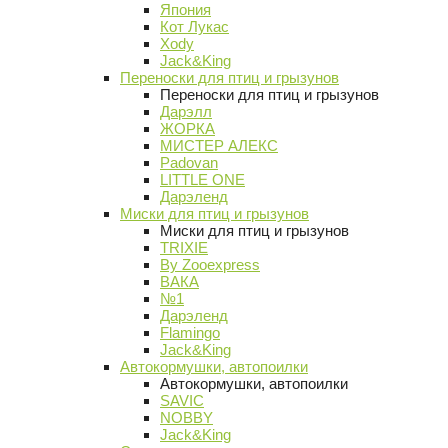
Япония
Кот Лукас
Xody
Jack&King
Переноски для птиц и грызунов
Переноски для птиц и грызунов
Дарэлл
ЖОРКА
МИСТЕР АЛЕКС
Padovan
LITTLE ONE
Дарэленд
Миски для птиц и грызунов
Миски для птиц и грызунов
TRIXIE
By Zooexpress
ВАКА
№1
Дарэленд
Flamingo
Jack&King
Автокормушки, автопоилки
Автокормушки, автопоилки
SAVIC
NOBBY
Jack&King