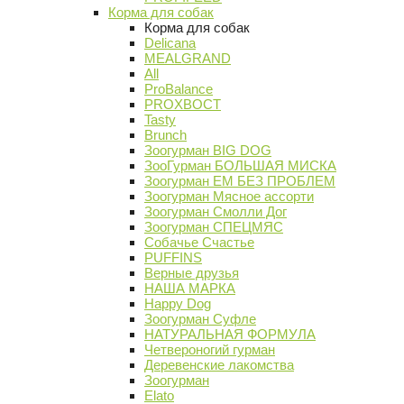
Корма для собак
Корма для собак
Delicana
MEALGRAND
All
ProBalance
PROХВОСТ
Tasty
Brunch
Зоогурман BIG DOG
ЗооГурман БОЛЬШАЯ МИСКА
Зоогурман ЕМ БЕЗ ПРОБЛЕМ
Зоогурман Мясное ассорти
Зоогурман Смолли Дог
Зоогурман СПЕЦМЯС
Собачье Счастье
PUFFINS
Верные друзья
НАША МАРКА
Happy Dog
Зоогурман Суфле
НАТУРАЛЬНАЯ ФОРМУЛА
Четвероногий гурман
Деревенские лакомства
Зоогурман
Elato