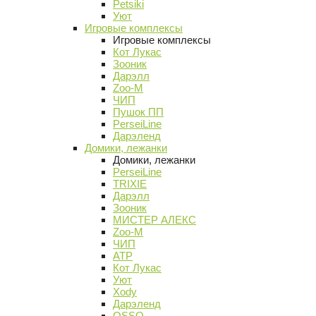
Petsiki
Уют
Игровые комплексы
Игровые комплексы
Кот Лукас
Зооник
Дарэлл
Zoo-M
ЧИП
Пушок ПП
PerseiLine
Дарэленд
Домики, лежанки
Домики, лежанки
PerseiLine
TRIXIE
Дарэлл
Зооник
МИСТЕР АЛЕКС
Zoo-M
ЧИП
АТР
Кот Лукас
Уют
Xody
Дарэленд
OSSO