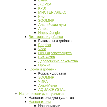
ВАКА
ЖОРКА
КУЗЯ
МИСТЕР АЛЕКС
Рио
ЗООМИР
Альпийские луга
Ambar
Happy Jungle
Витамины и добавки
Витамины и добавки
Beaphar
Veda
НВЦ Агроветзащита
Вит-Актив
Деревенские лакомства
Прочие
Корма и добавки
Корма и добавки
ЗООМИР
ЧИКА
Аква-Меню
AQUA CRYSTAL
Наполнители для туалетов
Наполнители для туалетов
Наполнители
Наполнители