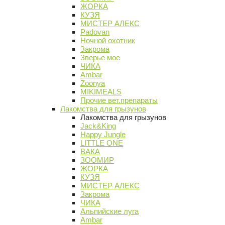
ЖОРКА
КУЗЯ
МИСТЕР АЛЕКС
Padovan
Ночной охотник
Закрома
Зверье мое
ЧИКА
Ambar
Zoonya
MIKIMEALS
Прочие вет.препараты
Лакомства для грызунов
Лакомства для грызунов
Jack&King
Happy Jungle
LITTLE ONE
ВАКА
ЗООМИР
ЖОРКА
КУЗЯ
МИСТЕР АЛЕКС
Закрома
ЧИКА
Альпийские луга
Ambar