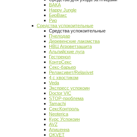
ВАКА
Happy Jungle
БиоВакс
Рио
Средства успокоительные
Средства успокоительные
Пчелодар
Деревенские лакомства
НВЦ Агроветзащита
Альпийские луга
Гестренол
КонтрСекс
Секс-барьер
Релаксивет/Relaxivet
4 с хвостиком
Veda
Экспресс успокоин
Doctor VIC
STOP-проблема
Tamachi
СексКонтроль
Neoterica
Курс Успокоин
AVZ
Апиценна
OKVET