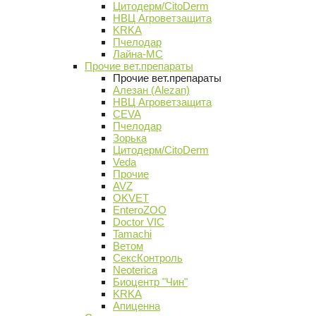
Цитодерм/CitoDerm
НВЦ Агроветзащита
KRKA
Пчелодар
Лайна-МС
Прочие вет.препараты
Прочие вет.препараты
Алезан (Alezan)
НВЦ Агроветзащита
CEVA
Пчелодар
Зорька
Цитодерм/CitoDerm
Veda
Прочие
AVZ
OKVET
EnteroZOO
Doctor VIC
Tamachi
Ветом
СексКонтроль
Neoterica
Биоцентр "Чин"
KRKA
Апиценна