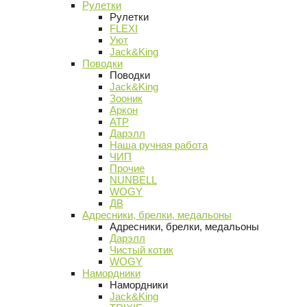
Рулетки
Рулетки
FLEXI
Уют
Jack&King
Поводки
Поводки
Jack&King
Зооник
Аркон
АТР
Дарэлл
Наша ручная работа
ЧИП
Прочие
NUNBELL
WOGY
ДВ
Адресники, брелки, медальоны
Адресники, брелки, медальоны
Дарэлл
Чистый котик
WOGY
Намордники
Намордники
Jack&King