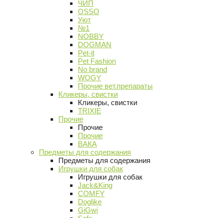
ЧИП
OSSO
Уют
№1
NOBBY
DOGMAN
Pet-it
Pet Fashion
No brand
WOGY
Прочие вет.препараты
Кликеры, свистки
Кликеры, свистки
TRIXIE
Прочие
Прочие
Прочие
ВАКА
Предметы для содержания
Предметы для содержания
Игрушки для собак
Игрушки для собак
Jack&King
COMFY
Doglike
GiGwi