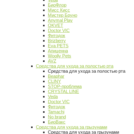
БиоФлор
Мисс Кисс
Мистер Бруно
Anymal Play
OKVET
Doctor VIC
Фитодок
Brizberry
Eva PETS
Апиценна
Woolly Pets
AVZ
Средства для ухода за полостью рта
Средства для ухода за полостью рта
Beaphar
CLINY
STOP-проблема
CRYSTAL LINE
Veda
Doctor VIC
Фитодок
Tamachi
No brand
БиоВакс
Средства для ухода за грызунами
Средства для ухода за грызунами