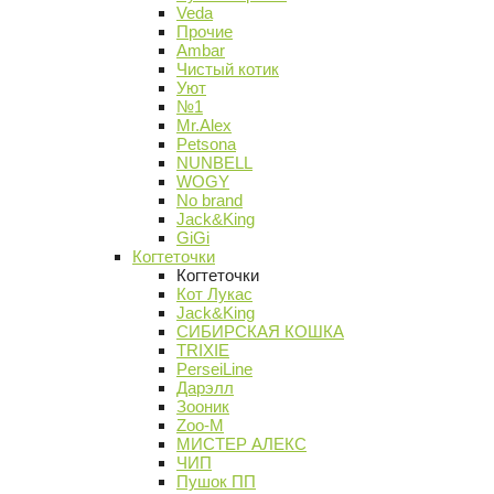
Veda
Прочие
Ambar
Чистый котик
Уют
№1
Mr.Alex
Petsona
NUNBELL
WOGY
No brand
Jack&King
GiGi
Когтеточки
Когтеточки
Кот Лукас
Jack&King
СИБИРСКАЯ КОШКА
TRIXIE
PerseiLine
Дарэлл
Зооник
Zoo-M
МИСТЕР АЛЕКС
ЧИП
Пушок ПП