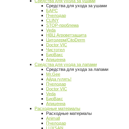
Средства для ухода за ушами
Средства для ухода за ушами
БАРС
Пчелодар
CLINY
STOP-проблема
Veda
НВЦ Агроветзащита
Цитодерм/CitoDerm
Doctor VIC
Чистотел
БиоВакс
Апиценна
Средства для ухода за лапами
Средства для ухода за лапами
Mr.Gee
Айда гулять!
Пчелодар
Doctor VIC
Veda
БиоВакс
Апиценна
Расходные материалы
Расходные материалы
Animall
Пчелодар
LUXSAN