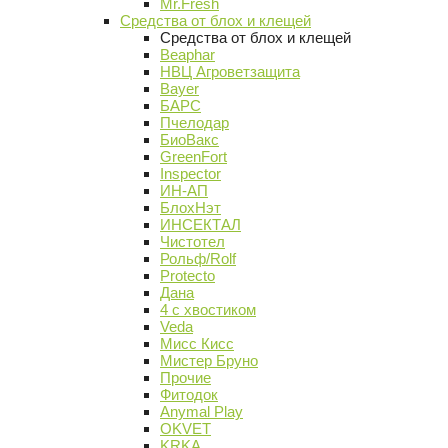
Mr.Fresh
Средства от блох и клещей
Средства от блох и клещей
Beaphar
НВЦ Агроветзащита
Bayer
БАРС
Пчелодар
БиоВакс
GreenFort
Inspector
ИН-АП
БлохНэт
ИНСЕКТАЛ
Чистотел
Рольф/Rolf
Protecto
Дана
4 с хвостиком
Veda
Мисс Кисс
Мистер Бруно
Прочие
Фитодок
Anymal Play
OKVET
KRKA