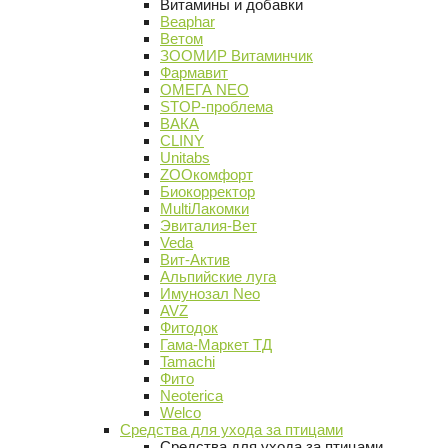
Витамины и добавки
Beaphar
Ветом
ЗООМИР Витаминчик
Фармавит
ОМЕГА NEO
STOP-проблема
ВАКА
CLINY
Unitabs
ZOOкомфорт
Биокорректор
MultiЛакомки
Эвиталия-Вет
Veda
Вит-Актив
Альпийские луга
Имунозал Neo
AVZ
Фитодок
Гама-Маркет ТД
Tamachi
Фито
Neoterica
Welco
Средства для ухода за птицами
Средства для ухода за птицами