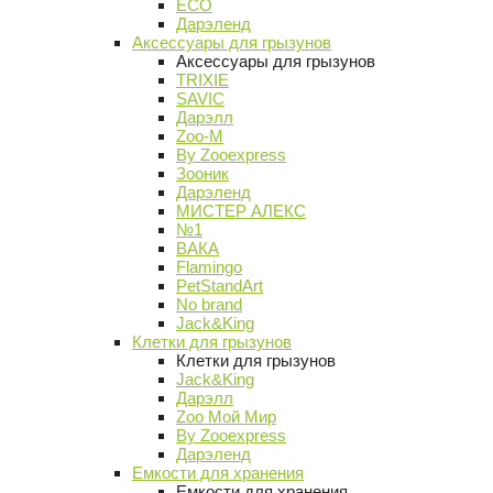
ECO
Дарэленд
Аксессуары для грызунов
Аксессуары для грызунов
TRIXIE
SAVIC
Дарэлл
Zoo-M
By Zooexpress
Зооник
Дарэленд
МИСТЕР АЛЕКС
№1
ВАКА
Flamingo
PetStandArt
No brand
Jack&King
Клетки для грызунов
Клетки для грызунов
Jack&King
Дарэлл
Zoo Мой Мир
By Zooexpress
Дарэленд
Емкости для хранения
Емкости для хранения