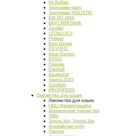
Mr.Buffalo
Зоогурман пауч
Зоогурман HOLISTIC
ЕМ ДО ДНА
ВКУСМЯСИНА
Zoodiet
LEO&LUCY
Petibon
Best Dinner
P.E.P.P.O.
Meat Garden
ENSO
Прочие
Edelhoff
Baurenhof
Siberia ZOO
Goodwin
PROFIFEED
Лакомства для кошек
Лакомства для кошек
НВЦ Агроветзащита
Деревенские лакомства
TitBit
Эдель Кет, Эдель Дог
Альпийские луга
Прочие