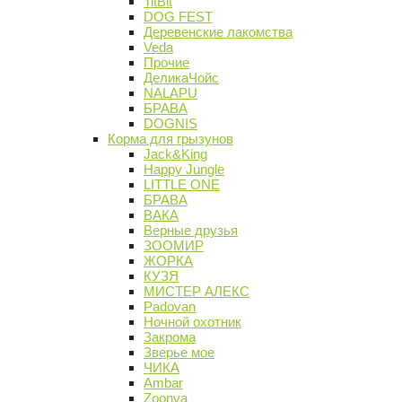
TitBit
DOG FEST
Деревенские лакомства
Veda
Прочие
ДеликаЧойс
NALAPU
БРАВА
DOGNIS
Корма для грызунов
Jack&King
Happy Jungle
LITTLE ONE
БРАВА
ВАКА
Верные друзья
ЗООМИР
ЖОРКА
КУЗЯ
МИСТЕР АЛЕКС
Padovan
Ночной охотник
Закрома
Зверье мое
ЧИКА
Ambar
Zoonya