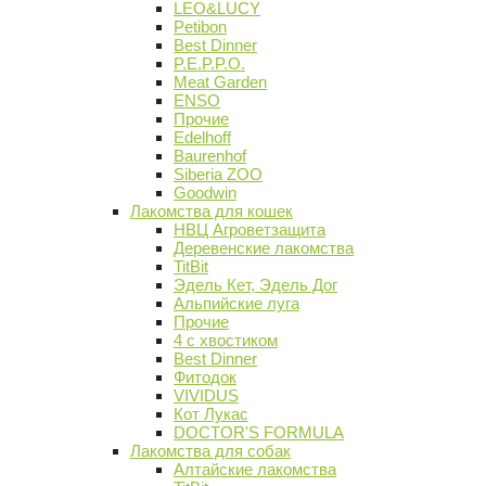
LEO&LUCY
Petibon
Best Dinner
P.E.P.P.O.
Meat Garden
ENSO
Прочие
Edelhoff
Baurenhof
Siberia ZOO
Goodwin
Лакомства для кошек
НВЦ Агроветзащита
Деревенские лакомства
TitBit
Эдель Кет, Эдель Дог
Альпийские луга
Прочие
4 с хвостиком
Best Dinner
Фитодок
VIVIDUS
Кот Лукас
DOCTOR'S FORMULA
Лакомства для собак
Алтайские лакомства