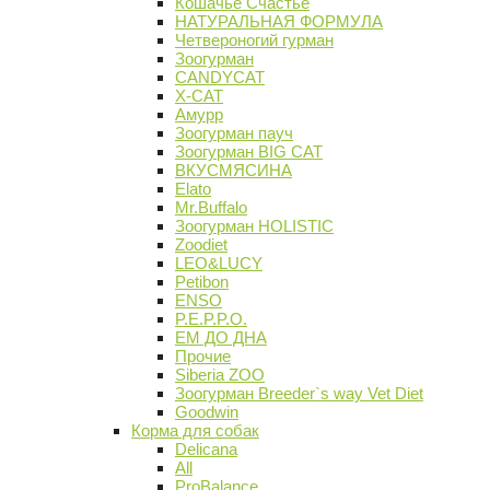
Кошачье Счастье
НАТУРАЛЬНАЯ ФОРМУЛА
Четвероногий гурман
Зоогурман
CANDYCAT
X-CAT
Амурр
Зоогурман пауч
Зоогурман BIG CAT
ВКУСМЯСИНА
Elato
Mr.Buffalo
Зоогурман HOLISTIC
Zoodiet
LEO&LUCY
Petibon
ENSO
P.E.P.P.O.
ЕМ ДО ДНА
Прочие
Siberia ZOO
Зоогурман Breeder`s way Vet Diet
Goodwin
Корма для собак
Delicana
All
ProBalance