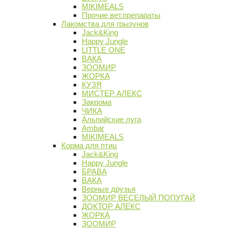
MIKIMEALS
Прочие вет.препараты
Лакомства для грызунов
Jack&King
Happy Jungle
LITTLE ONE
ВАКА
ЗООМИР
ЖОРКА
КУЗЯ
МИСТЕР АЛЕКС
Закрома
ЧИКА
Альпийские луга
Ambar
MIKIMEALS
Корма для птиц
Jack&King
Happy Jungle
БРАВА
ВАКА
Верные друзья
ЗООМИР ВЕСЕЛЫЙ ПОПУГАЙ
ДОКТОР АЛЕКС
ЖОРКА
ЗООМИР