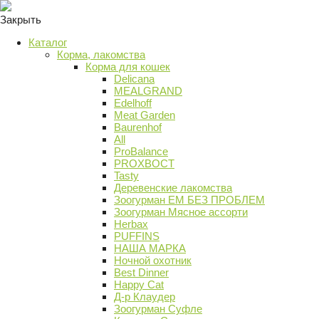
Закрыть
Каталог
Корма, лакомства
Корма для кошек
Delicana
MEALGRAND
Edelhoff
Meat Garden
Baurenhof
All
ProBalance
PROХВОСТ
Tasty
Деревенские лакомства
Зоогурман ЕМ БЕЗ ПРОБЛЕМ
Зоогурман Мясное ассорти
Herbax
PUFFINS
НАША МАРКА
Ночной охотник
Best Dinner
Happy Cat
Д-р Клаудер
Зоогурман Суфле