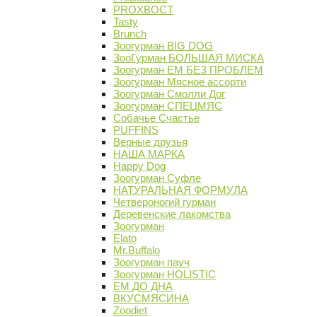
PROХВОСТ
Tasty
Brunch
Зоогурман BIG DOG
ЗооГурман БОЛЬШАЯ МИСКА
Зоогурман ЕМ БЕЗ ПРОБЛЕМ
Зоогурман Мясное ассорти
Зоогурман Смолли Дог
Зоогурман СПЕЦМЯС
Собачье Счастье
PUFFINS
Верные друзья
НАША МАРКА
Happy Dog
Зоогурман Суфле
НАТУРАЛЬНАЯ ФОРМУЛА
Четвероногий гурман
Деревенские лакомства
Зоогурман
Elato
Mr.Buffalo
Зоогурман пауч
Зоогурман HOLISTIC
ЕМ ДО ДНА
ВКУСМЯСИНА
Zoodiet