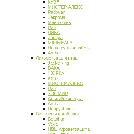
КУЗЯ
МИСТЕР АЛЕКС
Padovan
Закрома
Мавлюшев
Рио
ЧИКА
Zoonya
MIKIMEALS
Наша ручная работа
Ambar
Лакомства для птиц
Jack&King
ВАКА
ЖОРКА
КУЗЯ
МИСТЕР АЛЕКС
Рио
ЗООМИР
Альпийские луга
Ambar
Happy Jungle
Витамины и добавки
Beaphar
Veda
НВЦ Агроветзащита