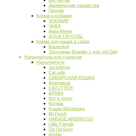
Вит-Актив
Деревенские лакомства
Прочие
Корма и добавки
ЗООМИР
ЧИКА
Аква-Меню
AQUA CRYSTAL
Корма для кошек и собак
Baurenhof
Зоогурман Breeder`s way Vet Diet
Наполнители для туалетов
Наполнители
Jack&King
Cat safe
СИБИРСКАЯ КОШКА
Aromaticat
CATLITTER
БРАВА
Кот в лотке
Котяра
Кошки Матрёшки
Mr.Fresh
HAKASE AREKKUSU
Little Friends
Пи-Пи-Бент
Ambar