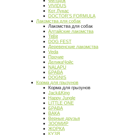
Фитодок
VIVIDUS
Кот Лукас
DOCTOR'S FORMULA
Лакомства для собак
Лакомства для собак
Алтайские лакомства
TitBit
DOG FEST
Деревенские лакомства
Veda
Прочие
ДеликаЧойс
NALAPU
БРАВА
DOGNIS
Корма для грызунов
Корма для грызунов
Jack&King
Happy Jungle
LITTLE ONE
БРАВА
ВАКА
Верные друзья
ЗООМИР
ЖОРКА
КУЗЯ