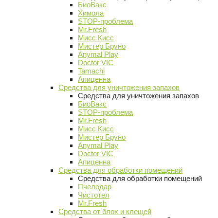
БиоВакс
Химола
STOP-проблема
Mr.Fresh
Мисс Кисс
Мистер Бруно
Anymal Play
Doctor VIC
Tamachi
Апиценна
Средства для уничтожения запахов
Средства для уничтожения запахов
БиоВакс
STOP-проблема
Mr.Fresh
Мисс Кисс
Мистер Бруно
Anymal Play
Doctor VIC
Апиценна
Средства для обработки помещений
Средства для обработки помещений
Пчелодар
Чистотел
Mr.Fresh
Средства от блох и клещей