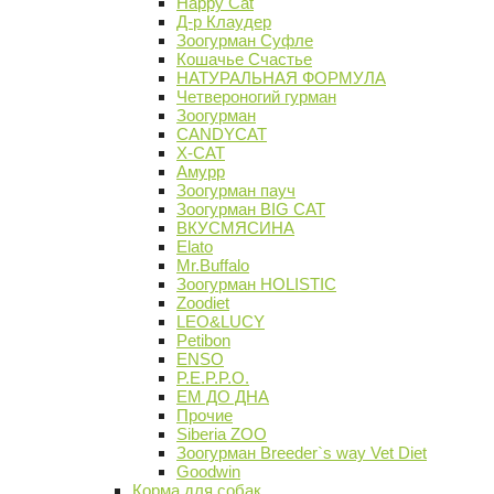
Happy Cat
Д-р Клаудер
Зоогурман Суфле
Кошачье Счастье
НАТУРАЛЬНАЯ ФОРМУЛА
Четвероногий гурман
Зоогурман
CANDYCAT
X-CAT
Амурр
Зоогурман пауч
Зоогурман BIG CAT
ВКУСМЯСИНА
Elato
Mr.Buffalo
Зоогурман HOLISTIC
Zoodiet
LEO&LUCY
Petibon
ENSO
P.E.P.P.O.
ЕМ ДО ДНА
Прочие
Siberia ZOO
Зоогурман Breeder`s way Vet Diet
Goodwin
Корма для собак