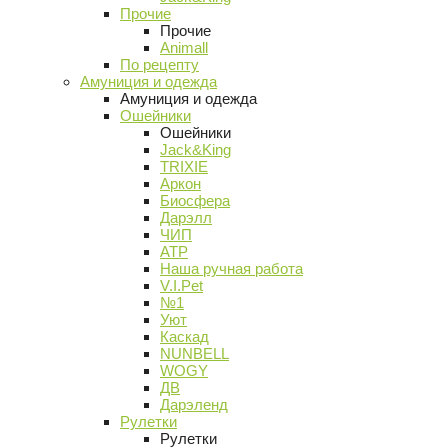
Прочие
Прочие
Animall
По рецепту
Амуниция и одежда
Амуниция и одежда
Ошейники
Ошейники
Jack&King
TRIXIE
Аркон
Биосфера
Дарэлл
ЧИП
АТР
Наша ручная работа
V.I.Pet
№1
Уют
Каскад
NUNBELL
WOGY
ДВ
Дарэленд
Рулетки
Рулетки