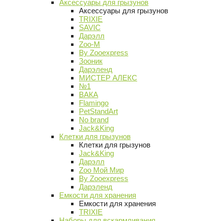
Аксессуары для грызунов
Аксессуары для грызунов
TRIXIE
SAVIC
Дарэлл
Zoo-M
By Zooexpress
Зооник
Дарэленд
МИСТЕР АЛЕКС
№1
ВАКА
Flamingo
PetStandArt
No brand
Jack&King
Клетки для грызунов
Клетки для грызунов
Jack&King
Дарэлл
Zoo Мой Мир
By Zooexpress
Дарэленд
Емкости для хранения
Емкости для хранения
TRIXIE
Наборы для вскармливания