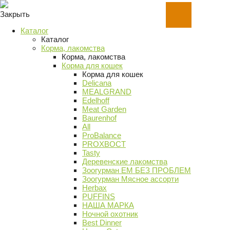
Закрыть
Каталог
Каталог
Корма, лакомства
Корма, лакомства
Корма для кошек
Корма для кошек
Delicana
MEALGRAND
Edelhoff
Meat Garden
Baurenhof
All
ProBalance
PROХВОСТ
Tasty
Деревенские лакомства
Зоогурман ЕМ БЕЗ ПРОБЛЕМ
Зоогурман Мясное ассорти
Herbax
PUFFINS
НАША МАРКА
Ночной охотник
Best Dinner