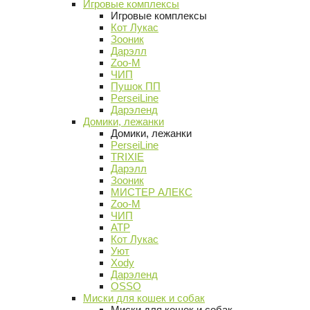
Игровые комплексы
Игровые комплексы
Кот Лукас
Зооник
Дарэлл
Zoo-M
ЧИП
Пушок ПП
PerseiLine
Дарэленд
Домики, лежанки
Домики, лежанки
PerseiLine
TRIXIE
Дарэлл
Зооник
МИСТЕР АЛЕКС
Zoo-M
ЧИП
АТР
Кот Лукас
Уют
Xody
Дарэленд
OSSO
Миски для кошек и собак
Миски для кошек и собак