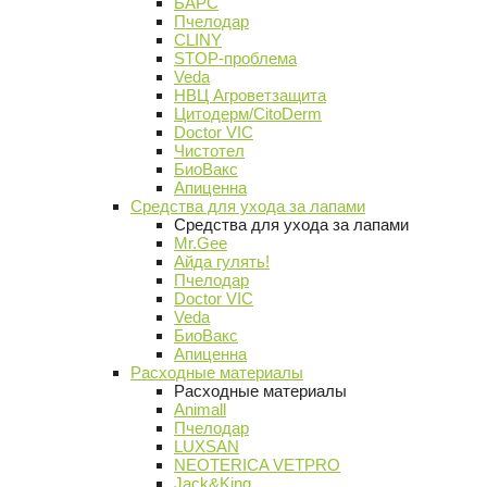
БАРС
Пчелодар
CLINY
STOP-проблема
Veda
НВЦ Агроветзащита
Цитодерм/CitoDerm
Doctor VIC
Чистотел
БиоВакс
Апиценна
Средства для ухода за лапами
Средства для ухода за лапами
Mr.Gee
Айда гулять!
Пчелодар
Doctor VIC
Veda
БиоВакс
Апиценна
Расходные материалы
Расходные материалы
Animall
Пчелодар
LUXSAN
NEOTERICA VETPRO
Jack&King