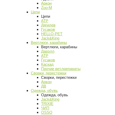
Аркон
Zoo-M
Цепи
Цепи
АТР
Дягилев
Гусаков
HELLO-PET
Jack&King
Вертлюги, карабины
Вертлюги, карабины
Дарэлл
АТР
Гусаков
Каскад
Прочие вет.препараты
Сворки, перестежки
Сворки, перестежки
Аркон
ДВ
Одежда, обувь
Одежда, обувь
Jack&King
TRIXIE
ЧИП
OSSO