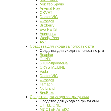
Мистер Бруно
Anymal Play
OKVET
Doctor VIC
Фитодок
Brizberry
Eva PETS
Апиценна
Woolly Pets
AVZ
Средства для ухода за полостью рта
Средства для ухода за полостью рта
Beaphar
CLINY
STOP-проблема
CRYSTAL LINE
Veda
Doctor VIC
Фитодок
Tamachi
No brand
БиоВакс
Средства для ухода за грызунами
Средства для ухода за грызунами
LITTLE ONE
МИСТЕР АЛЕКС