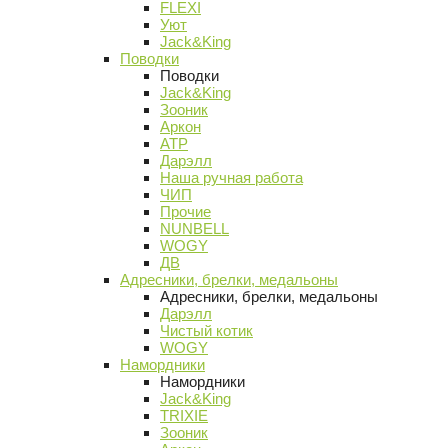
FLEXI
Уют
Jack&King
Поводки
Поводки
Jack&King
Зооник
Аркон
АТР
Дарэлл
Наша ручная работа
ЧИП
Прочие
NUNBELL
WOGY
ДВ
Адресники, брелки, медальоны
Адресники, брелки, медальоны
Дарэлл
Чистый котик
WOGY
Намордники
Намордники
Jack&King
TRIXIE
Зооник