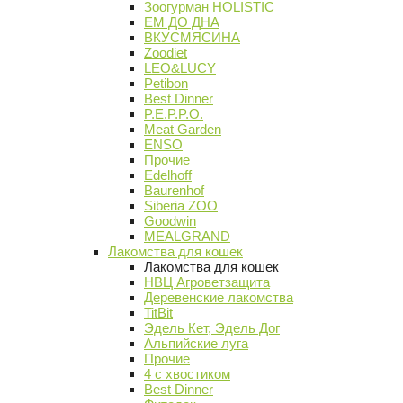
Зоогурман HOLISTIC
ЕМ ДО ДНА
ВКУСМЯСИНА
Zoodiet
LEO&LUCY
Petibon
Best Dinner
P.E.P.P.O.
Meat Garden
ENSO
Прочие
Edelhoff
Baurenhof
Siberia ZOO
Goodwin
MEALGRAND
Лакомства для кошек
Лакомства для кошек
НВЦ Агроветзащита
Деревенские лакомства
TitBit
Эдель Кет, Эдель Дог
Альпийские луга
Прочие
4 с хвостиком
Best Dinner