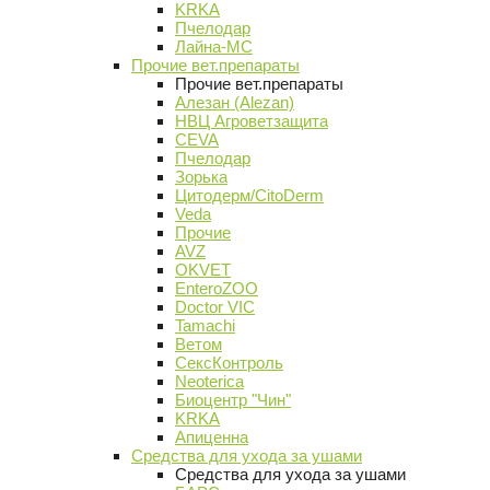
KRKA
Пчелодар
Лайна-МС
Прочие вет.препараты
Прочие вет.препараты
Алезан (Alezan)
НВЦ Агроветзащита
CEVA
Пчелодар
Зорька
Цитодерм/CitoDerm
Veda
Прочие
AVZ
OKVET
EnteroZOO
Doctor VIC
Tamachi
Ветом
СексКонтроль
Neoterica
Биоцентр "Чин"
KRKA
Апиценна
Средства для ухода за ушами
Средства для ухода за ушами