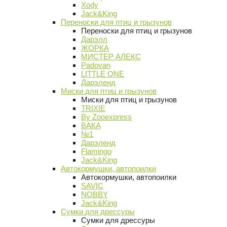
Xody
Jack&King
Переноски для птиц и грызунов
Переноски для птиц и грызунов
Дарэлл
ЖОРКА
МИСТЕР АЛЕКС
Padovan
LITTLE ONE
Дарэленд
Миски для птиц и грызунов
Миски для птиц и грызунов
TRIXIE
By Zooexpress
ВАКА
№1
Дарэленд
Flamingo
Jack&King
Автокормушки, автопоилки
Автокормушки, автопоилки
SAVIC
NOBBY
Jack&King
Сумки для дрессуры
Сумки для дрессуры