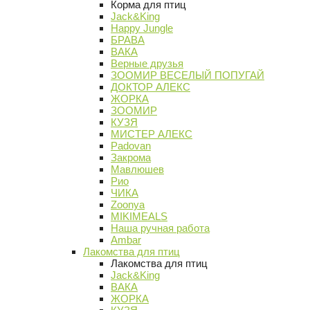
Корма для птиц
Jack&King
Happy Jungle
БРАВА
ВАКА
Верные друзья
ЗООМИР ВЕСЕЛЫЙ ПОПУГАЙ
ДОКТОР АЛЕКС
ЖОРКА
ЗООМИР
КУЗЯ
МИСТЕР АЛЕКС
Padovan
Закрома
Мавлюшев
Рио
ЧИКА
Zoonya
MIKIMEALS
Наша ручная работа
Ambar
Лакомства для птиц
Лакомства для птиц
Jack&King
ВАКА
ЖОРКА