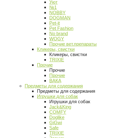
Уют
№1
NOBBY
DOGMAN
Pet-it
Pet Fashion
No brand
WOGY
Прочие вет.препараты
Кликеры, свистки
Кликеры, свистки
TRIXIE
Прочие
Прочие
Прочие
ВАКА
Предметы для содержания
Предметы для содержания
Игрушки для собак
Игрушки для собак
Jack&King
COMFY
Doglike
GiGwi
Safe
TRIXIE