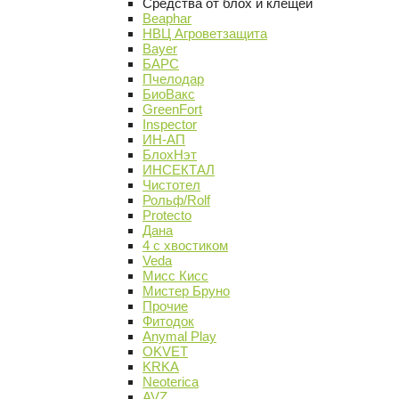
Средства от блох и клещей
Beaphar
НВЦ Агроветзащита
Bayer
БАРС
Пчелодар
БиоВакс
GreenFort
Inspector
ИН-АП
БлохНэт
ИНСЕКТАЛ
Чистотел
Рольф/Rolf
Protecto
Дана
4 с хвостиком
Veda
Мисс Кисс
Мистер Бруно
Прочие
Фитодок
Anymal Play
OKVET
KRKA
Neoterica
AVZ