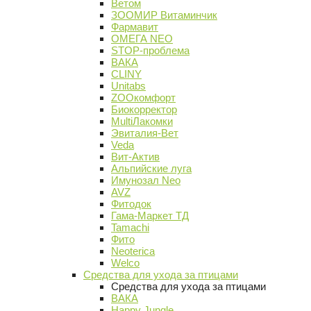
Ветом
ЗООМИР Витаминчик
Фармавит
ОМЕГА NEO
STOP-проблема
ВАКА
CLINY
Unitabs
ZOOкомфорт
Биокорректор
MultiЛакомки
Эвиталия-Вет
Veda
Вит-Актив
Альпийские луга
Имунозал Neo
AVZ
Фитодок
Гама-Маркет ТД
Tamachi
Фито
Neoterica
Welco
Средства для ухода за птицами
Средства для ухода за птицами
ВАКА
Happy Jungle