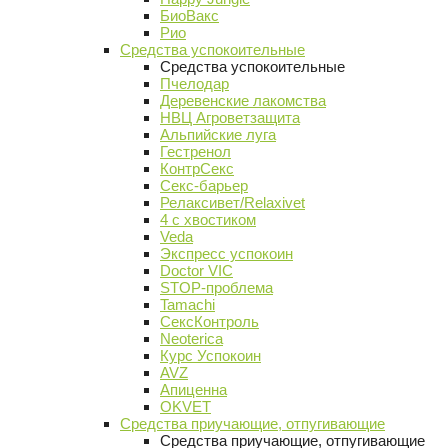
БиоВакс
Рио
Средства успокоительные
Средства успокоительные
Пчелодар
Деревенские лакомства
НВЦ Агроветзащита
Альпийские луга
Гестренол
КонтрСекс
Секс-барьер
Релаксивет/Relaxivet
4 с хвостиком
Veda
Экспресс успокоин
Doctor VIC
STOP-проблема
Tamachi
СексКонтроль
Neoterica
Курс Успокоин
AVZ
Апиценна
OKVET
Средства приучающие, отпугивающие
Средства приучающие, отпугивающие