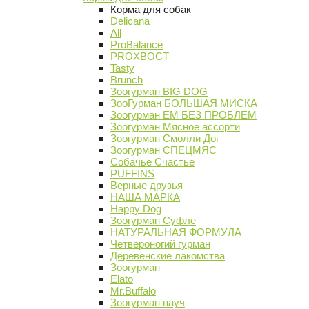
Корма для собак
Delicana
All
ProBalance
PROХВОСТ
Tasty
Brunch
Зоогурман BIG DOG
ЗооГурман БОЛЬШАЯ МИСКА
Зоогурман ЕМ БЕЗ ПРОБЛЕМ
Зоогурман Мясное ассорти
Зоогурман Смолли Дог
Зоогурман СПЕЦМЯС
Собачье Счастье
PUFFINS
Верные друзья
НАША МАРКА
Happy Dog
Зоогурман Суфле
НАТУРАЛЬНАЯ ФОРМУЛА
Четвероногий гурман
Деревенские лакомства
Зоогурман
Elato
Mr.Buffalo
Зоогурман пауч