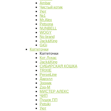
Ambar
Чистый котик
Уют
№1
Mr.Alex
Petsona
NUNBELL
WOGY
No brand
Jack&King
GiGi
Когтеточки
Когтеточки
Кот Лукас
Jack&King
СИБИРСКАЯ КОШКА
TRIXIE
PerseiLine
Дарэлл
Зооник
Zoo-M
МИСТЕР АЛЕКС
ЧИП
Пушок ПП
Petsiki
Уют