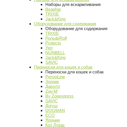
Наборы для вскармливания
Beaphar
TRIXIE
Jack&King
Оборудование для содержания
Оборудование для содержания
TRIXIE
Рольф/Rolf
Protecto
Уют
NUNBELL
Jack&King
SAVIC
Переноски для кошек и собак
Переноски для кошек и собак
PerseiLine
Зооник
Дарэлл
Zoo-M
By Zooexpress
SAVIC
Догуш
DOGMAN
ECO
Япония
Кот Лукас