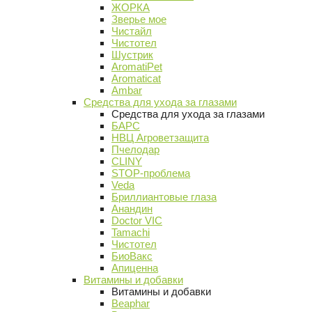
ЖОРКА
Зверье мое
Чистайл
Чистотел
Шустрик
AromatiPet
Aromaticat
Ambar
Средства для ухода за глазами
Средства для ухода за глазами
БАРС
НВЦ Агроветзащита
Пчелодар
CLINY
STOP-проблема
Veda
Бриллиантовые глаза
Анандин
Doctor VIC
Tamachi
Чистотел
БиоВакс
Апиценна
Витамины и добавки
Витамины и добавки
Beaphar