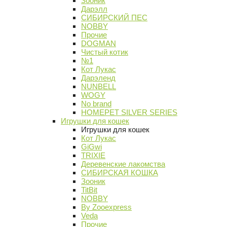
Зооник
Дарэлл
СИБИРСКИЙ ПЕС
NOBBY
Прочие
DOGMAN
Чистый котик
№1
Кот Лукас
Дарэленд
NUNBELL
WOGY
No brand
HOMEPET SILVER SERIES
Игрушки для кошек
Игрушки для кошек
Кот Лукас
GiGwi
TRIXIE
Деревенские лакомства
СИБИРСКАЯ КОШКА
Зооник
TitBit
NOBBY
By Zooexpress
Veda
Прочие