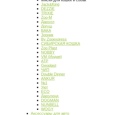
Jack&King
DEZZIE
TRIXIE
Zoo-M
Дарэлл
Догуш
ВАКА
Зооник
By Zooexpress
СИБИРСКАЯ КОШКА
Zoo Plast
NOBBY
VM (Индия)
АТР
Geoplast
ЧИП
Double Dinner
ANKUR
№1
Уют
ECO
Дарэленд
DOGMAN
NUNBELL
WOGY
Аксессуары для авто