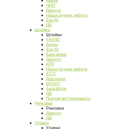
Аркон
ЧИП
Дарэлл
Наша ручная работа
Zoo-M
ДВ
Шлейки
Шлейки
TRIXIE
Аркон
Zoo-M
Биосфера
Дарэлл
АТР
Наша ручная работа
ECO
Дарэленд
WOGY
Jack&King
ДВ
Прочие вет.препараты
Ринговки
Ринговки
Дарэлл
ДВ
Удавки
Удавки