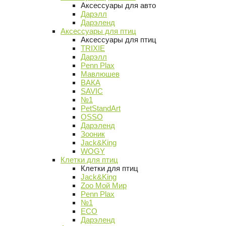
Аксессуары для авто
Дарэлл
Дарэленд
Аксессуары для птиц
Аксессуары для птиц
TRIXIE
Дарэлл
Penn Plax
Мавлюшев
ВАКА
SAVIC
№1
PetStandArt
OSSO
Дарэленд
Зооник
Jack&King
WOGY
Клетки для птиц
Клетки для птиц
Jack&King
Zoo Мой Мир
Penn Plax
№1
ECO
Дарэленд