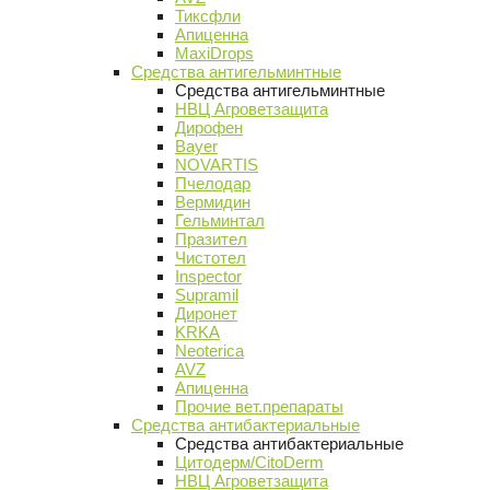
Тиксфли
Апиценна
MaxiDrops
Средства антигельминтные
Средства антигельминтные
НВЦ Агроветзащита
Дирофен
Bayer
NOVARTIS
Пчелодар
Вермидин
Гельминтал
Празител
Чистотел
Inspector
Supramil
Диронет
KRKA
Neoterica
AVZ
Апиценна
Прочие вет.препараты
Средства антибактериальные
Средства антибактериальные
Цитодерм/CitoDerm
НВЦ Агроветзащита