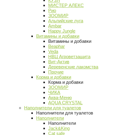
КУЗЯ
МИСТЕР АЛЕКС
Рио
ЗООМИР
Альпийские луга
Ambar
Happy Jungle
Витамины и добавки
Витамины и добавки
Beaphar
Veda
НВЦ Агроветзащита
Вит-Актив
Деревенские лакомства
Прочие
Корма и добавки
Корма и добавки
ЗООМИР
ЧИКА
Аква-Меню
AQUA CRYSTAL
Наполнители для туалетов
Наполнители для туалетов
Наполнители
Наполнители
Jack&King
Cat safe