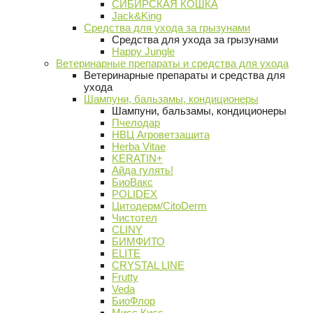
СИБИРСКАЯ КОШКА
Jack&King
Средства для ухода за грызунами
Средства для ухода за грызунами
Happy Jungle
Ветеринарные препараты и средства для ухода
Ветеринарные препараты и средства для
ухода
Шампуни, бальзамы, кондиционеры
Шампуни, бальзамы, кондиционеры
Пчелодар
НВЦ Агроветзащита
Herba Vitae
KERATIN+
Айда гулять!
БиоВакс
POLIDEX
Цитодерм/CitoDerm
Чистотел
CLINY
БИМФИТО
ELITE
CRYSTAL LINE
Frutty
Veda
БиоФлор
Мисс Кисс