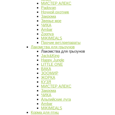
МИСТЕР АЛЕКС
Padovan
Ночной охотник
Закрома
Зверье мое
ЧИКА
Ambar
Zoonya
MIKIMEALS
Прочие вет.препараты
Лакомства для грызунов
Лакомства для грызунов
Jack&King
Happy Jungle
LITTLE ONE
ВАКА
ЗООМИР
ЖОРКА
КУЗЯ
МИСТЕР АЛЕКС
Закрома
ЧИКА
Альпийские луга
Ambar
MIKIMEALS
Корма для птиц