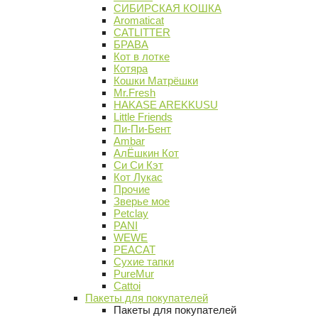
СИБИРСКАЯ КОШКА
Aromaticat
CATLITTER
БРАВА
Кот в лотке
Котяра
Кошки Матрёшки
Mr.Fresh
HAKASE AREKKUSU
Little Friends
Пи-Пи-Бент
Ambar
АлЁшкин Кот
Си Си Кэт
Кот Лукас
Прочие
Зверье мое
Petclay
PANI
WEWE
PEACAT
Сухие тапки
PureMur
Cattoi
Пакеты для покупателей
Пакеты для покупателей