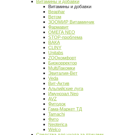
Витамины и добавки
Витамины и добавки
Beaphar
Ветом
ЗООМИР Витаминчик
Фармавит
ОМЕГА NEO
STOP-проблема
ВАКА
CLINY
Unitabs
ZOOкомфорт
Биокорректор
MultiЛакомки
Эвиталия-Вет
Veda
Вит-Актив
Альпийские луга
Имунозал Neo
AVZ
Фитодок
Гама-Маркет ТД
Tamachi
Фито
Neoterica
Welco
Средства для ухода за птицами