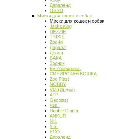
Дарэленд
OSSO
Миски для кошек и собак
Миски для кошек и собак
Jack&King
DEZZIE
TRIXIE
Zoo-M
Дарэлл
Догуш
ВАКА
Зооник
By Zooexpress
СИБИРСКАЯ КОШКА
Zoo Plast
NOBBY
VM (Индия)
АТР
Geoplast
ЧИП
Double Dinner
ANKUR
№1
Уют
ECO
Дарэленд