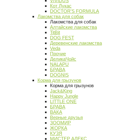
VIVIDUS
Кот Лукас
DOCTOR'S FORMULA
Лакомства для собак
Лакомства для собак
Алтайские лакомства
TitBit
DOG FEST
Деревенские лакомства
Veda
Прочие
ДеликаЧойс
NALAPU
БРАВА
DOGNIS
Корма для грызунов
Корма для грызунов
Jack&King
Happy Jungle
LITTLE ONE
БРАВА
ВАКА
Верные друзья
ЗООМИР
ЖОРКА
КУЗЯ
МИСТЕР АЛЕКС