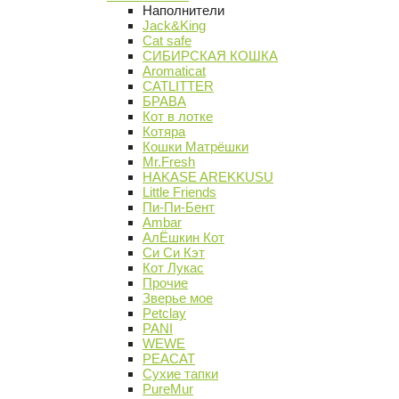
Наполнители
Jack&King
Cat safe
СИБИРСКАЯ КОШКА
Aromaticat
CATLITTER
БРАВА
Кот в лотке
Котяра
Кошки Матрёшки
Mr.Fresh
HAKASE AREKKUSU
Little Friends
Пи-Пи-Бент
Ambar
АлЁшкин Кот
Си Си Кэт
Кот Лукас
Прочие
Зверье мое
Petclay
PANI
WEWE
PEACAT
Сухие тапки
PureMur