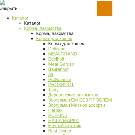
Закрыть
Каталог
Каталог
Корма, лакомства
Корма, лакомства
Корма для кошек
Корма для кошек
Delicana
MEALGRAND
Edelhoff
Meat Garden
Baurenhof
All
ProBalance
PROХВОСТ
Tasty
Деревенские лакомства
Зоогурман ЕМ БЕЗ ПРОБЛЕМ
Зоогурман Мясное ассорти
Herbax
PUFFINS
НАША МАРКА
Ночной охотник
Best Dinner