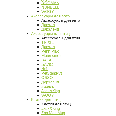
DOGMAN
NUNBELL
WOGY
Аксессуары для авто
Аксессуары для авто
Дарэлл
Дарэленд
Аксессуары для птиц
Аксессуары для птиц
TRIXIE
Дарэлл
Penn Plax
Мавлюшев
ВАКА
SAVIC
№1
PetStandArt
OSSO
Дарэленд
Зооник
Jack&King
WOGY
Клетки для птиц
Клетки для птиц
Jack&King
Zoo Мой Мир