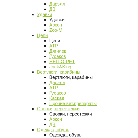
Дарэлл
ДВ
Удавки
Удавки
Аркон
Zoo-M
Цепи
Цепи
АТР
Дягилев
Гусаков
HELLO-PET
Jack&King
Вертлюги, карабины
Вертлюги, карабины
Дарэлл
АТР
Гусаков
Каскад
Прочие вет.препараты
Сворки, перестежки
Сворки, перестежки
Аркон
ДВ
Одежда, обувь
Одежда, обувь