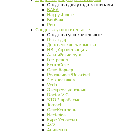
Средства для ухода за птицами
ВАКА
Happy Jungle
БиоВакс
Рио
Средства успокоительные
Средства успокоительные
Пчелодар
Деревенские лакомства
НВЦ Агроветзащита
Альпийские луга
Гестренол
КонтрСекс
Секс-барьер
Релаксивет/Relaxivet
4 с хвостиком
Veda
Экспресс успокоин
Doctor VIC
STOP-проблема
Tamachi
СексКонтроль
Neoterica
Курс Успокоин
AVZ
Апиценна