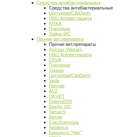
Средства антибактериальные
Средства антибактериальные
Цитодерм/CitoDerm
НВЦ Агроветзащита
KRKA
Пчелодар
Лайна-МС
Прочие вет.препараты
Прочие вет.препараты
Алезан (Alezan)
НВЦ Агроветзащита
CEVA
Пчелодар
Зорька
Цитодерм/CitoDerm
Veda
Прочие
AVZ
OKVET
EnteroZOO
Doctor VIC
Tamachi
Ветом
СексКонтроль
Neoterica
Биоцентр "Чин"