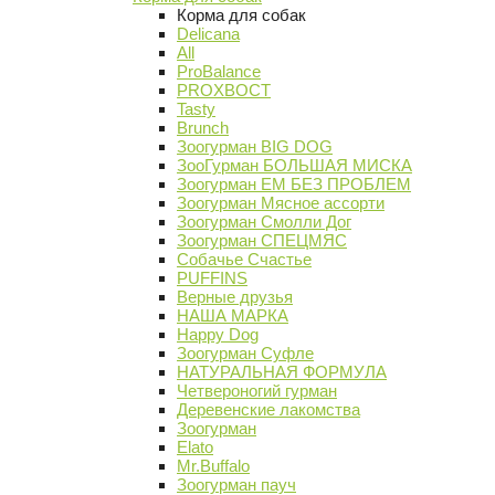
Корма для собак
Delicana
All
ProBalance
PROХВОСТ
Tasty
Brunch
Зоогурман BIG DOG
ЗооГурман БОЛЬШАЯ МИСКА
Зоогурман ЕМ БЕЗ ПРОБЛЕМ
Зоогурман Мясное ассорти
Зоогурман Смолли Дог
Зоогурман СПЕЦМЯС
Собачье Счастье
PUFFINS
Верные друзья
НАША МАРКА
Happy Dog
Зоогурман Суфле
НАТУРАЛЬНАЯ ФОРМУЛА
Четвероногий гурман
Деревенские лакомства
Зоогурман
Elato
Mr.Buffalo
Зоогурман пауч