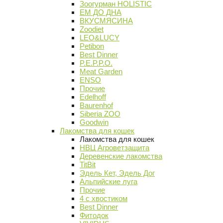
Зоогурман HOLISTIC
ЕМ ДО ДНА
ВКУСМЯСИНА
Zoodiet
LEO&LUCY
Petibon
Best Dinner
P.E.P.P.O.
Meat Garden
ENSO
Прочие
Edelhoff
Baurenhof
Siberia ZOO
Goodwin
Лакомства для кошек
Лакомства для кошек
НВЦ Агроветзащита
Деревенские лакомства
TitBit
Эдель Кет, Эдель Дог
Альпийские луга
Прочие
4 с хвостиком
Best Dinner
Фитодок