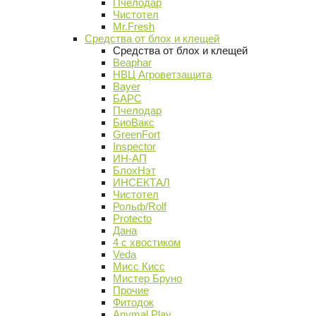
Пчелодар
Чистотел
Mr.Fresh
Средства от блох и клещей
Средства от блох и клещей
Beaphar
НВЦ Агроветзащита
Bayer
БАРС
Пчелодар
БиоВакс
GreenFort
Inspector
ИН-АП
БлохНэт
ИНСЕКТАЛ
Чистотел
Рольф/Rolf
Protecto
Дана
4 с хвостиком
Veda
Мисс Кисс
Мистер Бруно
Прочие
Фитодок
Anymal Play