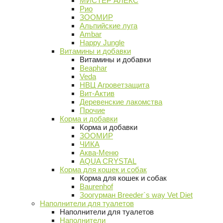
МИСТЕР АЛЕКС
Рио
ЗООМИР
Альпийские луга
Ambar
Happy Jungle
Витамины и добавки
Витамины и добавки
Beaphar
Veda
НВЦ Агроветзащита
Вит-Актив
Деревенские лакомства
Прочие
Корма и добавки
Корма и добавки
ЗООМИР
ЧИКА
Аква-Меню
AQUA CRYSTAL
Корма для кошек и собак
Корма для кошек и собак
Baurenhof
Зоогурман Breeder`s way Vet Diet
Наполнители для туалетов
Наполнители для туалетов
Наполнители