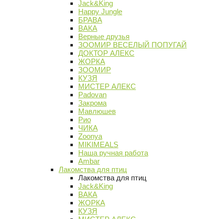
Jack&King
Happy Jungle
БРАВА
ВАКА
Верные друзья
ЗООМИР ВЕСЕЛЫЙ ПОПУГАЙ
ДОКТОР АЛЕКС
ЖОРКА
ЗООМИР
КУЗЯ
МИСТЕР АЛЕКС
Padovan
Закрома
Мавлюшев
Рио
ЧИКА
Zoonya
MIKIMEALS
Наша ручная работа
Ambar
Лакомства для птиц
Лакомства для птиц
Jack&King
ВАКА
ЖОРКА
КУЗЯ