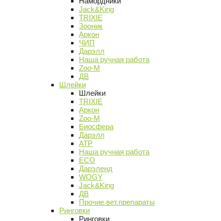
Намордники
Jack&King
TRIXIE
Зооник
Аркон
ЧИП
Дарэлл
Наша ручная работа
Zoo-M
ДВ
Шлейки
Шлейки
TRIXIE
Аркон
Zoo-M
Биосфера
Дарэлл
АТР
Наша ручная работа
ECO
Дарэленд
WOGY
Jack&King
ДВ
Прочие вет.препараты
Ринговки
Ринговки