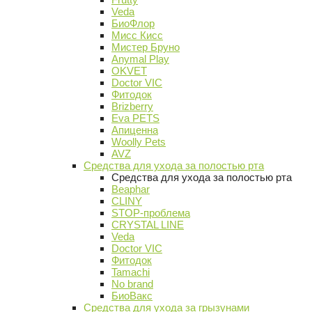
Veda
БиоФлор
Мисс Кисс
Мистер Бруно
Anymal Play
OKVET
Doctor VIC
Фитодок
Brizberry
Eva PETS
Апиценна
Woolly Pets
AVZ
Средства для ухода за полостью рта
Средства для ухода за полостью рта
Beaphar
CLINY
STOP-проблема
CRYSTAL LINE
Veda
Doctor VIC
Фитодок
Tamachi
No brand
БиоВакс
Средства для ухода за грызунами