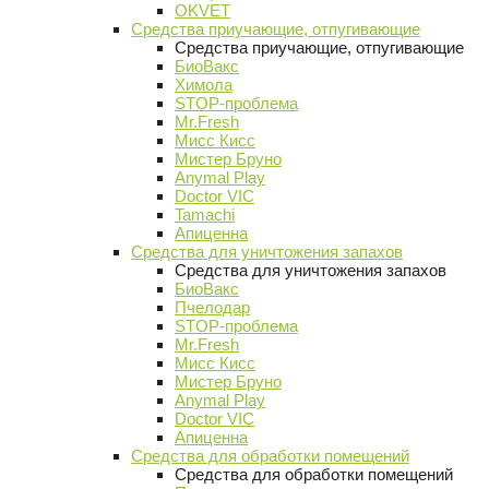
OKVET
Средства приучающие, отпугивающие
Средства приучающие, отпугивающие
БиоВакс
Химола
STOP-проблема
Mr.Fresh
Мисс Кисс
Мистер Бруно
Anymal Play
Doctor VIC
Tamachi
Апиценна
Средства для уничтожения запахов
Средства для уничтожения запахов
БиоВакс
Пчелодар
STOP-проблема
Mr.Fresh
Мисс Кисс
Мистер Бруно
Anymal Play
Doctor VIC
Апиценна
Средства для обработки помещений
Средства для обработки помещений