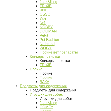
Jack&King
TRIXIE
ЧИП
OSSO
Уют
№1
NOBBY
DOGMAN
Pet-it
Pet Fashion
No brand
WOGY
Прочие вет.препараты
Кликеры, свистки
Кликеры, свистки
TRIXIE
Прочие
Прочие
Прочие
ВАКА
Предметы для содержания
Предметы для содержания
Игрушки для собак
Игрушки для собак
Jack&King
COMFY