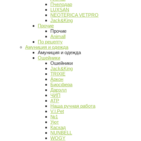
Пчелодар
LUXSAN
NEOTERICA VETPRO
Jack&King
Прочие
Прочие
Animall
По рецепту
Амуниция и одежда
Амуниция и одежда
Ошейники
Ошейники
Jack&King
TRIXIE
Аркон
Биосфера
Дарэлл
ЧИП
АТР
Наша ручная работа
V.I.Pet
№1
Уют
Каскад
NUNBELL
WOGY