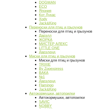
DOGMAN
ECO
Япония
Кот Лукас
Xody
Jack&King
Переноски для птиц и грызунов
Переноски для птиц и грызунов
Дарэлл
ЖОРКА
МИСТЕР АЛЕКС
LITTLE ONE
Дарэленд
Миски для птиц и грызунов
Миски для птиц и грызунов
TRIXIE
By Zooexpress
ВАКА
№1
Дарэленд
Flamingo
Jack&King
Автокормушки, автопоилки
Автокормушки, автопоилки
SAVIC
NOBBY