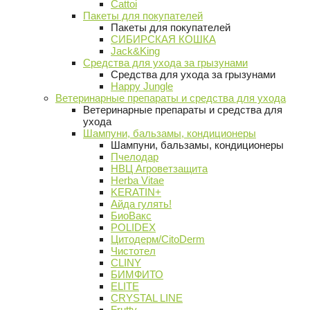
Cattoi
Пакеты для покупателей
Пакеты для покупателей
СИБИРСКАЯ КОШКА
Jack&King
Средства для ухода за грызунами
Средства для ухода за грызунами
Happy Jungle
Ветеринарные препараты и средства для ухода
Ветеринарные препараты и средства для
ухода
Шампуни, бальзамы, кондиционеры
Шампуни, бальзамы, кондиционеры
Пчелодар
НВЦ Агроветзащита
Herba Vitae
KERATIN+
Айда гулять!
БиоВакс
POLIDEX
Цитодерм/CitoDerm
Чистотел
CLINY
БИМФИТО
ELITE
CRYSTAL LINE
Frutty