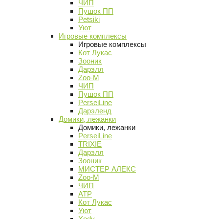
ЧИП
Пушок ПП
Petsiki
Уют
Игровые комплексы
Игровые комплексы
Кот Лукас
Зооник
Дарэлл
Zoo-M
ЧИП
Пушок ПП
PerseiLine
Дарэленд
Домики, лежанки
Домики, лежанки
PerseiLine
TRIXIE
Дарэлл
Зооник
МИСТЕР АЛЕКС
Zoo-M
ЧИП
АТР
Кот Лукас
Уют
Xody