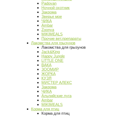
Padovan
Ночной охотник
Закрома
Зверье мое
ЧИКА
Ambar
Zoonya
MIKIMEALS
Прочие вет.препараты
Лакомства для грызунов
Лакомства для грызунов
Jack&King
Happy Jungle
LITTLE ONE
ВАКА
ЗООМИР
ЖОРКА
КУЗЯ
МИСТЕР АЛЕКС
Закрома
ЧИКА
Альпийские луга
Ambar
MIKIMEALS
Корма для птиц
Корма для птиц