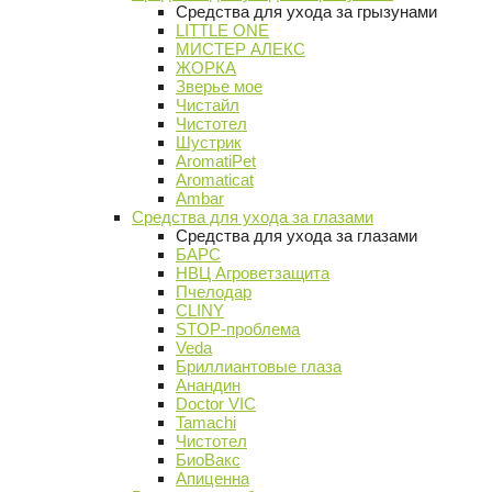
Средства для ухода за грызунами
LITTLE ONE
МИСТЕР АЛЕКС
ЖОРКА
Зверье мое
Чистайл
Чистотел
Шустрик
AromatiPet
Aromaticat
Ambar
Средства для ухода за глазами
Средства для ухода за глазами
БАРС
НВЦ Агроветзащита
Пчелодар
CLINY
STOP-проблема
Veda
Бриллиантовые глаза
Анандин
Doctor VIC
Tamachi
Чистотел
БиоВакс
Апиценна