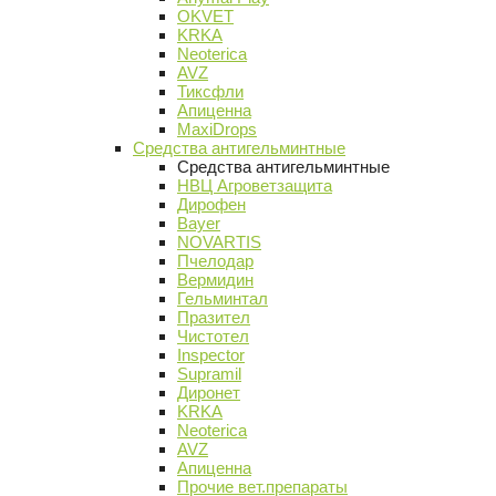
OKVET
KRKA
Neoterica
AVZ
Тиксфли
Апиценна
MaxiDrops
Средства антигельминтные
Средства антигельминтные
НВЦ Агроветзащита
Дирофен
Bayer
NOVARTIS
Пчелодар
Вермидин
Гельминтал
Празител
Чистотел
Inspector
Supramil
Диронет
KRKA
Neoterica
AVZ
Апиценна
Прочие вет.препараты