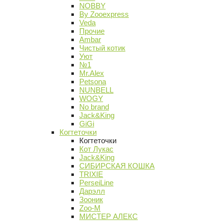
NOBBY
By Zooexpress
Veda
Прочие
Ambar
Чистый котик
Уют
№1
Mr.Alex
Petsona
NUNBELL
WOGY
No brand
Jack&King
GiGi
Когтеточки
Когтеточки
Кот Лукас
Jack&King
СИБИРСКАЯ КОШКА
TRIXIE
PerseiLine
Дарэлл
Зооник
Zoo-M
МИСТЕР АЛЕКС