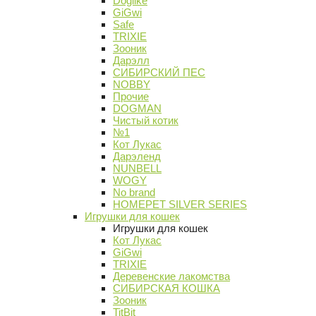
Doglike
GiGwi
Safe
TRIXIE
Зооник
Дарэлл
СИБИРСКИЙ ПЕС
NOBBY
Прочие
DOGMAN
Чистый котик
№1
Кот Лукас
Дарэленд
NUNBELL
WOGY
No brand
HOMEPET SILVER SERIES
Игрушки для кошек
Игрушки для кошек
Кот Лукас
GiGwi
TRIXIE
Деревенские лакомства
СИБИРСКАЯ КОШКА
Зооник
TitBit