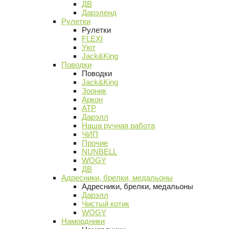
ДВ
Дарэленд
Рулетки
Рулетки
FLEXI
Уют
Jack&King
Поводки
Поводки
Jack&King
Зооник
Аркон
АТР
Дарэлл
Наша ручная работа
ЧИП
Прочие
NUNBELL
WOGY
ДВ
Адресники, брелки, медальоны
Адресники, брелки, медальоны
Дарэлл
Чистый котик
WOGY
Намордники