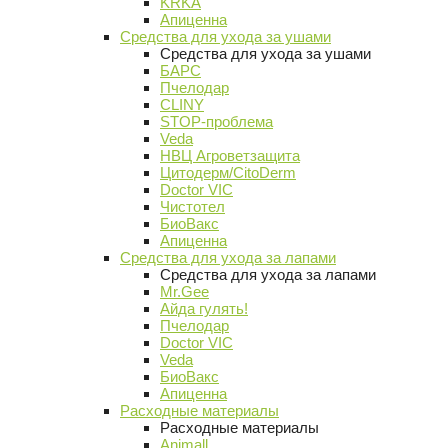
KRKA
Апиценна
Средства для ухода за ушами
Средства для ухода за ушами
БАРС
Пчелодар
CLINY
STOP-проблема
Veda
НВЦ Агроветзащита
Цитодерм/CitoDerm
Doctor VIC
Чистотел
БиоВакс
Апиценна
Средства для ухода за лапами
Средства для ухода за лапами
Mr.Gee
Айда гулять!
Пчелодар
Doctor VIC
Veda
БиоВакс
Апиценна
Расходные материалы
Расходные материалы
Animall