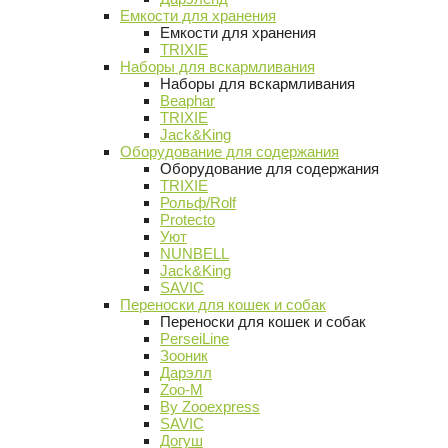
Емкости для хранения
Емкости для хранения
TRIXIE
Наборы для вскармливания
Наборы для вскармливания
Beaphar
TRIXIE
Jack&King
Оборудование для содержания
Оборудование для содержания
TRIXIE
Рольф/Rolf
Protecto
Уют
NUNBELL
Jack&King
SAVIC
Переноски для кошек и собак
Переноски для кошек и собак
PerseiLine
Зооник
Дарэлл
Zoo-M
By Zooexpress
SAVIC
Догуш