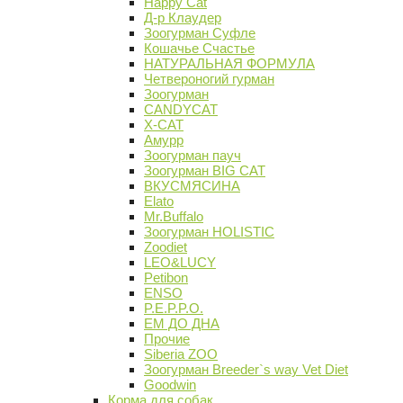
Happy Cat
Д-р Клаудер
Зоогурман Суфле
Кошачье Счастье
НАТУРАЛЬНАЯ ФОРМУЛА
Четвероногий гурман
Зоогурман
CANDYCAT
X-CAT
Амурр
Зоогурман пауч
Зоогурман BIG CAT
ВКУСМЯСИНА
Elato
Mr.Buffalo
Зоогурман HOLISTIC
Zoodiet
LEO&LUCY
Petibon
ENSO
P.E.P.P.O.
ЕМ ДО ДНА
Прочие
Siberia ZOO
Зоогурман Breeder`s way Vet Diet
Goodwin
Корма для собак