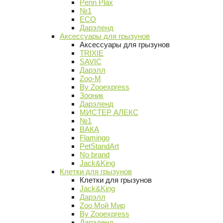
Penn Plax
№1
ECO
Дарэленд
Аксессуары для грызунов
Аксессуары для грызунов
TRIXIE
SAVIC
Дарэлл
Zoo-M
By Zooexpress
Зооник
Дарэленд
МИСТЕР АЛЕКС
№1
ВАКА
Flamingo
PetStandArt
No brand
Jack&King
Клетки для грызунов
Клетки для грызунов
Jack&King
Дарэлл
Zoo Мой Мир
By Zooexpress
Дарэленд