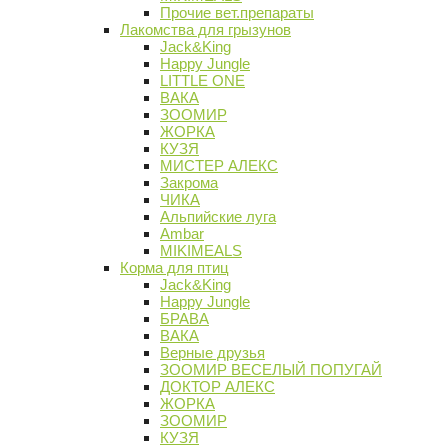
Прочие вет.препараты
Лакомства для грызунов
Jack&King
Happy Jungle
LITTLE ONE
ВАКА
ЗООМИР
ЖОРКА
КУЗЯ
МИСТЕР АЛЕКС
Закрома
ЧИКА
Альпийские луга
Ambar
MIKIMEALS
Корма для птиц
Jack&King
Happy Jungle
БРАВА
ВАКА
Верные друзья
ЗООМИР ВЕСЕЛЫЙ ПОПУГАЙ
ДОКТОР АЛЕКС
ЖОРКА
ЗООМИР
КУЗЯ