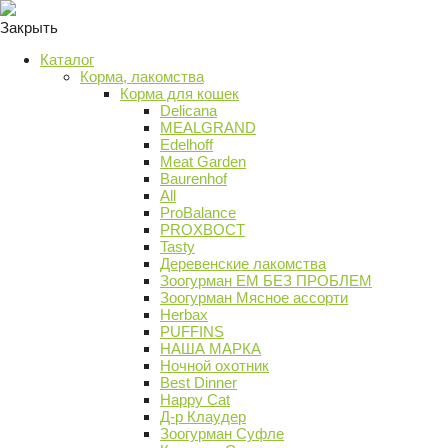
Закрыть
Каталог
Корма, лакомства
Корма для кошек
Delicana
MEALGRAND
Edelhoff
Meat Garden
Baurenhof
All
ProBalance
PROХВОСТ
Tasty
Деревенские лакомства
Зоогурман ЕМ БЕЗ ПРОБЛЕМ
Зоогурман Мясное ассорти
Herbax
PUFFINS
НАША МАРКА
Ночной охотник
Best Dinner
Happy Cat
Д-р Клаудер
Зоогурман Суфле