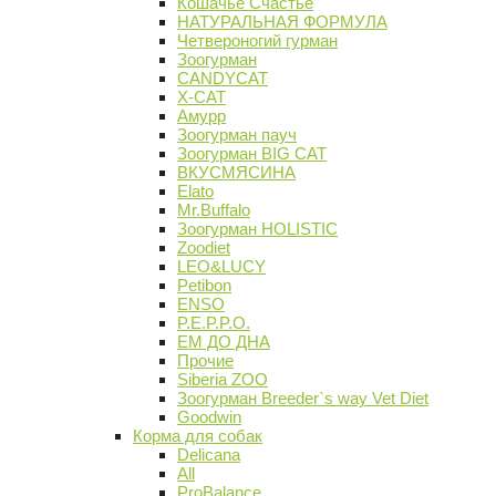
Кошачье Счастье
НАТУРАЛЬНАЯ ФОРМУЛА
Четвероногий гурман
Зоогурман
CANDYCAT
X-CAT
Амурр
Зоогурман пауч
Зоогурман BIG CAT
ВКУСМЯСИНА
Elato
Mr.Buffalo
Зоогурман HOLISTIC
Zoodiet
LEO&LUCY
Petibon
ENSO
P.E.P.P.O.
ЕМ ДО ДНА
Прочие
Siberia ZOO
Зоогурман Breeder`s way Vet Diet
Goodwin
Корма для собак
Delicana
All
ProBalance