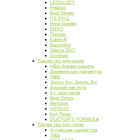
LEO&LUCY
Petibon
Best Dinner
P.E.P.P.O.
Meat Garden
ENSO
Прочие
Edelhoff
Baurenhof
Siberia ZOO
Goodwin
Лакомства для кошек
НВЦ Агроветзащита
Деревенские лакомства
TitBit
Эдель Кет, Эдель Дог
Альпийские луга
4 с хвостиком
Best Dinner
Фитодок
VIVIDUS
Кот Лукас
DOCTOR'S FORMULA
Лакомства для собак
Алтайские лакомства
TitBit