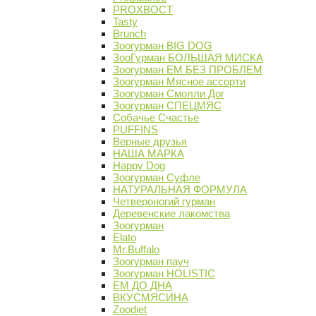
PROХВОСТ
Tasty
Brunch
Зоогурман BIG DOG
ЗооГурман БОЛЬШАЯ МИСКА
Зоогурман ЕМ БЕЗ ПРОБЛЕМ
Зоогурман Мясное ассорти
Зоогурман Смолли Дог
Зоогурман СПЕЦМЯС
Собачье Счастье
PUFFINS
Верные друзья
НАША МАРКА
Happy Dog
Зоогурман Суфле
НАТУРАЛЬНАЯ ФОРМУЛА
Четвероногий гурман
Деревенские лакомства
Зоогурман
Elato
Mr.Buffalo
Зоогурман пауч
Зоогурман HOLISTIC
ЕМ ДО ДНА
ВКУСМЯСИНА
Zoodiet