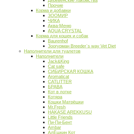
Деревенские лакомства
Прочие
Корма и добавки
ЗООМИР
ЧИКА
Аква-Меню
AQUA CRYSTAL
Корма для кошек и собак
Baurenhof
Зоогурман Breeder`s way Vet Diet
Наполнители для туалетов
Наполнители
Jack&King
Cat safe
СИБИРСКАЯ КОШКА
Aromaticat
CATLITTER
БРАВА
Кот в лотке
Котяра
Кошки Матрёшки
Mr.Fresh
HAKASE AREKKUSU
Little Friends
Пи-Пи-Бент
Ambar
АлЁшкин Кот