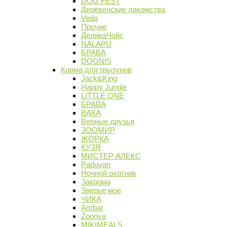
DOG FEST
Деревенские лакомства
Veda
Прочие
ДеликаЧойс
NALAPU
БРАВА
DOGNIS
Корма для грызунов
Jack&King
Happy Jungle
LITTLE ONE
БРАВА
ВАКА
Верные друзья
ЗООМИР
ЖОРКА
КУЗЯ
МИСТЕР АЛЕКС
Padovan
Ночной охотник
Закрома
Зверье мое
ЧИКА
Ambar
Zoonya
MIKIMEALS