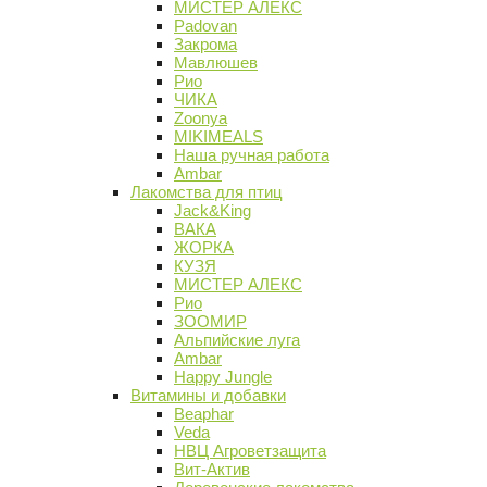
МИСТЕР АЛЕКС
Padovan
Закрома
Мавлюшев
Рио
ЧИКА
Zoonya
MIKIMEALS
Наша ручная работа
Ambar
Лакомства для птиц
Jack&King
ВАКА
ЖОРКА
КУЗЯ
МИСТЕР АЛЕКС
Рио
ЗООМИР
Альпийские луга
Ambar
Happy Jungle
Витамины и добавки
Beaphar
Veda
НВЦ Агроветзащита
Вит-Актив