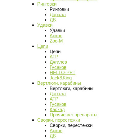
Ринговки
Ринговки
Дарэлл
ДВ
Удавки
Удавки
Аркон
Zoo-M
Цепи
Цепи
АТР
Дягилев
Гусаков
HELLO-PET
Jack&King
Вертлюги, карабины
Вертлюги, карабины
Дарэлл
АТР
Гусаков
Каскад
Прочие вет.препараты
Сворки, перестежки
Сворки, перестежки
Аркон
ДВ