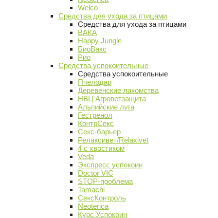
Welco
Средства для ухода за птицами
Средства для ухода за птицами
ВАКА
Happy Jungle
БиоВакс
Рио
Средства успокоительные
Средства успокоительные
Пчелодар
Деревенские лакомства
НВЦ Агроветзащита
Альпийские луга
Гестренол
КонтрСекс
Секс-барьер
Релаксивет/Relaxivet
4 с хвостиком
Veda
Экспресс успокоин
Doctor VIC
STOP-проблема
Tamachi
СексКонтроль
Neoterica
Курс Успокоин