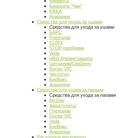
Neoterica
Биоцентр "Чин"
KRKA
Апиценна
Средства для ухода за ушами
Средства для ухода за ушами
БАРС
Пчелодар
CLINY
STOP-проблема
Veda
НВЦ Агроветзащита
Цитодерм/CitoDerm
Doctor VIC
Чистотел
БиоВакс
Апиценна
Средства для ухода за лапами
Средства для ухода за лапами
Mr.Gee
Айда гулять!
Пчелодар
Doctor VIC
Veda
БиоВакс
Апиценна
Расходные материалы