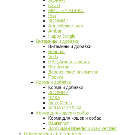
ЖОРКА
КУЗЯ
МИСТЕР АЛЕКС
Рио
ЗООМИР
Альпийские луга
Ambar
Happy Jungle
Витамины и добавки
Витамины и добавки
Beaphar
Veda
НВЦ Агроветзащита
Вит-Актив
Деревенские лакомства
Прочие
Корма и добавки
Корма и добавки
ЗООМИР
ЧИКА
Аква-Меню
AQUA CRYSTAL
Корма для кошек и собак
Корма для кошек и собак
Baurenhof
Зоогурман Breeder`s way Vet Diet
Наполнители для туалетов