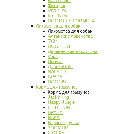
Best Dinner
Фитодок
VIVIDUS
Кот Лукас
DOCTOR'S FORMULA
Лакомства для собак
Лакомства для собак
Алтайские лакомства
TitBit
DOG FEST
Деревенские лакомства
Veda
Прочие
ДеликаЧойс
NALAPU
БРАВА
DOGNIS
Корма для грызунов
Корма для грызунов
Jack&King
Happy Jungle
LITTLE ONE
БРАВА
ВАКА
Верные друзья
ЗООМИР
ЖОРКА