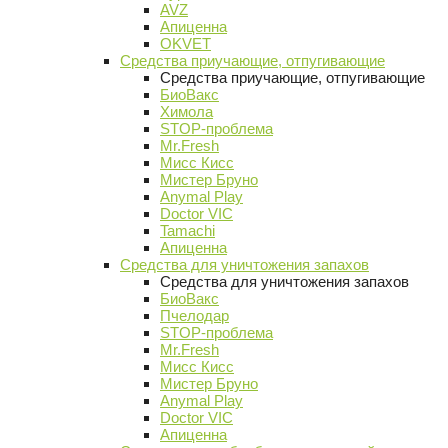
AVZ
Апиценна
OKVET
Средства приучающие, отпугивающие
Средства приучающие, отпугивающие
БиоВакс
Химола
STOP-проблема
Mr.Fresh
Мисс Кисс
Мистер Бруно
Anymal Play
Doctor VIC
Tamachi
Апиценна
Средства для уничтожения запахов
Средства для уничтожения запахов
БиоВакс
Пчелодар
STOP-проблема
Mr.Fresh
Мисс Кисс
Мистер Бруно
Anymal Play
Doctor VIC
Апиценна