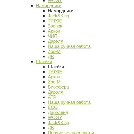
WOGY
Намордники
Намордники
Jack&King
TRIXIE
Зооник
Аркон
ЧИП
Дарэлл
Наша ручная работа
Zoo-M
ДВ
Шлейки
Шлейки
TRIXIE
Аркон
Zoo-M
Биосфера
Дарэлл
АТР
Наша ручная работа
ECO
Дарэленд
WOGY
Jack&King
ДВ
Прочие вет.препараты