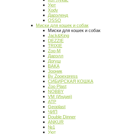
Уют
Xody
Дарэленд
OSSO
Миски для кошек и собак
Миски для кошек и собак
Jack&King
DEZZIE
TRIXIE
Zoo-M
Дарэлл
Догуш
ВАКА
Зооник
By Zooexpress
СИБИРСКАЯ КОШКА
Zoo Plast
NOBBY
VM (Индия)
АТР
Geoplast
ЧИП
Double Dinner
ANKUR
№1
Уют