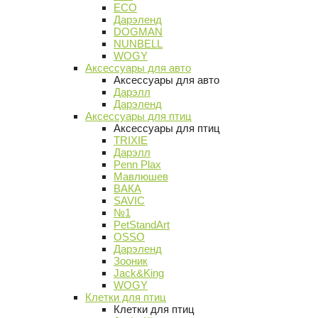
ECO
Дарэленд
DOGMAN
NUNBELL
WOGY
Аксессуары для авто
Аксессуары для авто
Дарэлл
Дарэленд
Аксессуары для птиц
Аксессуары для птиц
TRIXIE
Дарэлл
Penn Plax
Мавлюшев
ВАКА
SAVIC
№1
PetStandArt
OSSO
Дарэленд
Зооник
Jack&King
WOGY
Клетки для птиц
Клетки для птиц