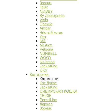
Зооник
TitBit
NOBBY
By Zooexpress
Veda
Прочие
Ambar
Чистый котик
Уют
№1
Mr.Alex
Petsona
NUNBELL
WOGY
No brand
Jack&King
GiGi
Когтеточки
Когтеточки
Кот Лукас
Jack&King
СИБИРСКАЯ КОШКА
TRIXIE
PerseiLine
Дарэлл
Зооник