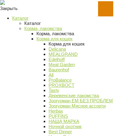
Закрыть
Каталог
Каталог
Корма, лакомства
Корма, лакомства
Корма для кошек
Корма для кошек
Delicana
MEALGRAND
Edelhoff
Meat Garden
Baurenhof
All
ProBalance
PROХВОСТ
Tasty
Деревенские лакомства
Зоогурман ЕМ БЕЗ ПРОБЛЕМ
Зоогурман Мясное ассорти
Herbax
PUFFINS
НАША МАРКА
Ночной охотник
Best Dinner