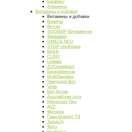
БиоВакс
Апиценна
Витамины и добавки
Витамины и добавки
Beaphar
Ветом
ЗООМИР Витаминчик
Фармавит
ОМЕГА NEO
STOP-проблема
ВАКА
CLINY
Unitabs
ZOOкомфорт
Биокорректор
MultiЛакомки
Эвиталия-Вет
Veda
Вит-Актив
Альпийские луга
Имунозал Neo
AVZ
Фитодок
Гама-Маркет ТД
Tamachi
Фито
Neoterica