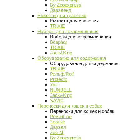
By Zooexpress
Дарэленд
Емкости для хранения
Емкости для хранения
TRIXIE
Наборы для вскармливания
Наборы для вскармливания
Beaphar
TRIXIE
Jack&King
Оборудование для содержания
Оборудование для содержания
TRIXIE
Рольф/Rolf
Protecto
Уют
NUNBELL
Jack&King
SAVIC
Переноски для кошек и собак
Переноски для кошек и собак
PerseiLine
Зооник
Дарэлл
Zoo-M
By Zooexpress