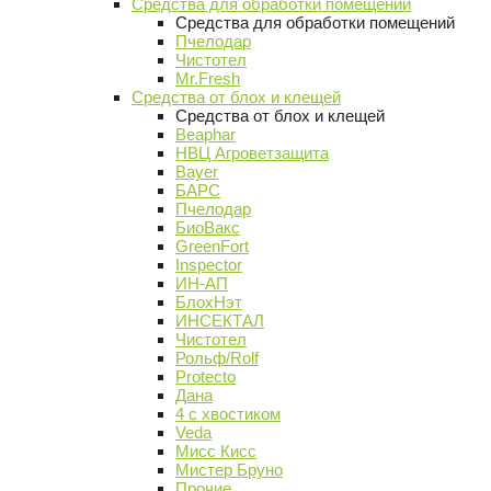
Средства для обработки помещений
Средства для обработки помещений
Пчелодар
Чистотел
Mr.Fresh
Средства от блох и клещей
Средства от блох и клещей
Beaphar
НВЦ Агроветзащита
Bayer
БАРС
Пчелодар
БиоВакс
GreenFort
Inspector
ИН-АП
БлохНэт
ИНСЕКТАЛ
Чистотел
Рольф/Rolf
Protecto
Дана
4 с хвостиком
Veda
Мисс Кисс
Мистер Бруно
Прочие