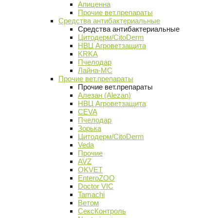
Апиценна
Прочие вет.препараты
Средства антибактериальные
Средства антибактериальные
Цитодерм/CitoDerm
НВЦ Агроветзащита
KRKA
Пчелодар
Лайна-МС
Прочие вет.препараты
Прочие вет.препараты
Алезан (Alezan)
НВЦ Агроветзащита
CEVA
Пчелодар
Зорька
Цитодерм/CitoDerm
Veda
Прочие
AVZ
OKVET
EnteroZOO
Doctor VIC
Tamachi
Ветом
СексКонтроль