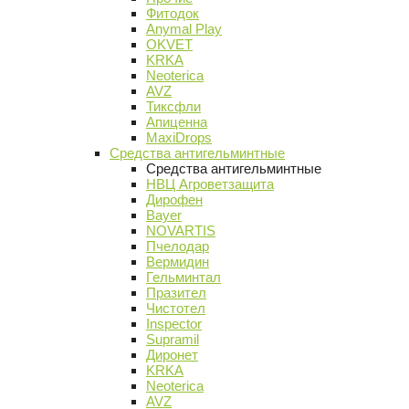
Фитодок
Anymal Play
OKVET
KRKA
Neoterica
AVZ
Тиксфли
Апиценна
MaxiDrops
Средства антигельминтные
Средства антигельминтные
НВЦ Агроветзащита
Дирофен
Bayer
NOVARTIS
Пчелодар
Вермидин
Гельминтал
Празител
Чистотел
Inspector
Supramil
Диронет
KRKA
Neoterica
AVZ