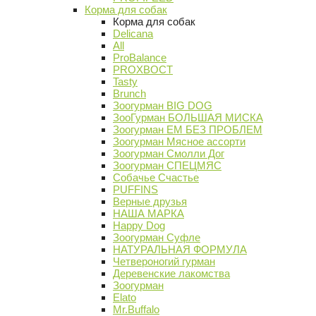
Корма для собак
Корма для собак
Delicana
All
ProBalance
PROХВОСТ
Tasty
Brunch
Зоогурман BIG DOG
ЗооГурман БОЛЬШАЯ МИСКА
Зоогурман ЕМ БЕЗ ПРОБЛЕМ
Зоогурман Мясное ассорти
Зоогурман Смолли Дог
Зоогурман СПЕЦМЯС
Собачье Счастье
PUFFINS
Верные друзья
НАША МАРКА
Happy Dog
Зоогурман Суфле
НАТУРАЛЬНАЯ ФОРМУЛА
Четвероногий гурман
Деревенские лакомства
Зоогурман
Elato
Mr.Buffalo