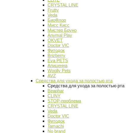
CRYSTAL LINE
Frutty
Veda
БиоФлор
Мисс Кисс
Мистер Бруно
Anymal Play
OKVET
Doctor VIC
Фитодок
Brizberry
Eva PETS
Апиценна
Woolly Pets
AVZ
Средства для ухода за полостью рта
Средства для ухода за полостью рта
Beaphar
CLINY
STOP-проблема
CRYSTAL LINE
Veda
Doctor VIC
Фитодок
Tamachi
No brand