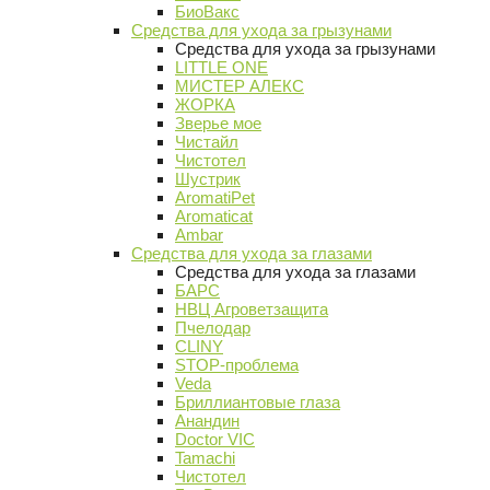
БиоВакс
Средства для ухода за грызунами
Средства для ухода за грызунами
LITTLE ONE
МИСТЕР АЛЕКС
ЖОРКА
Зверье мое
Чистайл
Чистотел
Шустрик
AromatiPet
Aromaticat
Ambar
Средства для ухода за глазами
Средства для ухода за глазами
БАРС
НВЦ Агроветзащита
Пчелодар
CLINY
STOP-проблема
Veda
Бриллиантовые глаза
Анандин
Doctor VIC
Tamachi
Чистотел