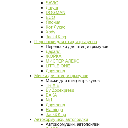
SAVIC
Догуш
DOGMAN
ECO
Япония
Кот Лукас
Xody
Jack&King
Переноски для птиц и грызунов
Переноски для птиц и грызунов
Дарэлл
ЖОРКА
МИСТЕР АЛЕКС
LITTLE ONE
Дарэленд
Миски для птиц и грызунов
Миски для птиц и грызунов
TRIXIE
By Zooexpress
ВАКА
№1
Дарэленд
Flamingo
Jack&King
Автокормушки, автопоилки
Автокормушки, автопоилки