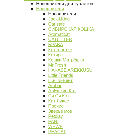
Наполнители для туалетов
Наполнители
Наполнители
Jack&King
Cat safe
СИБИРСКАЯ КОШКА
Aromaticat
CATLITTER
БРАВА
Кот в лотке
Котяра
Кошки Матрёшки
Mr.Fresh
HAKASE AREKKUSU
Little Friends
Пи-Пи-Бент
Ambar
АлЁшкин Кот
Си Си Кэт
Кот Лукас
Прочие
Зверье мое
Petclay
PANI
WEWE
PEACAT