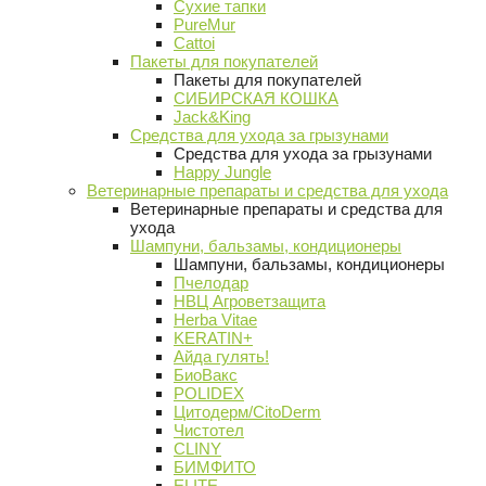
Сухие тапки
PureMur
Cattoi
Пакеты для покупателей
Пакеты для покупателей
СИБИРСКАЯ КОШКА
Jack&King
Средства для ухода за грызунами
Средства для ухода за грызунами
Happy Jungle
Ветеринарные препараты и средства для ухода
Ветеринарные препараты и средства для
ухода
Шампуни, бальзамы, кондиционеры
Шампуни, бальзамы, кондиционеры
Пчелодар
НВЦ Агроветзащита
Herba Vitae
KERATIN+
Айда гулять!
БиоВакс
POLIDEX
Цитодерм/CitoDerm
Чистотел
CLINY
БИМФИТО
ELITE