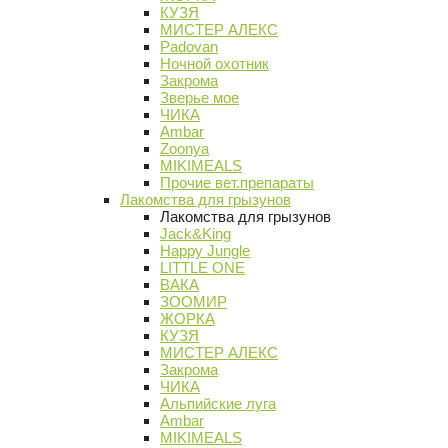
КУЗЯ
МИСТЕР АЛЕКС
Padovan
Ночной охотник
Закрома
Зверье мое
ЧИКА
Ambar
Zoonya
MIKIMEALS
Прочие вет.препараты
Лакомства для грызунов
Лакомства для грызунов
Jack&King
Happy Jungle
LITTLE ONE
ВАКА
ЗООМИР
ЖОРКА
КУЗЯ
МИСТЕР АЛЕКС
Закрома
ЧИКА
Альпийские луга
Ambar
MIKIMEALS