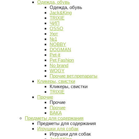
Одежда, обувь
Одежда, обувь
Jack&King
TRIXIE
ЧИП
OSSO
Уют
№1
NOBBY
DOGMAN
Pet-it
Pet Fashion
No brand
WOGY
Прочие вет.препараты
Кликеры, свистки
Кликеры, свистки
TRIXIE
Прочие
Прочие
Прочие
ВАКА
Предметы для содержания
Предметы для содержания
Игрушки для собак
Игрушки для собак