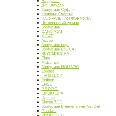
Happy Cat
Д-р Клаудер
Зоогурман Суфле
Кошачье Счастье
НАТУРАЛЬНАЯ ФОРМУЛА
Четвероногий гурман
Зоогурман
CANDYCAT
X-CAT
Амурр
Зоогурман пауч
Зоогурман BIG CAT
ВКУСМЯСИНА
Elato
Mr.Buffalo
Зоогурман HOLISTIC
Zoodiet
LEO&LUCY
Petibon
ENSO
P.E.P.P.O.
ЕМ ДО ДНА
Прочие
Siberia ZOO
Зоогурман Breeder`s way Vet Diet
Goodwin
PROFIFEED