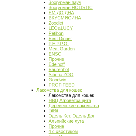
Зоогурман пауч
Зоогурман HOLISTIC
ЕМ ДО ДНА
ВКУСМЯСИНА
Zoodiet
LEO&LUCY
Petibon
Best Dinner
P.E.P.P.O.
Meat Garden
ENSO
Прочие
Edelhoff
Baurenhof
Siberia ZOO
Goodwin
PROFIFEED
Лакомства для кошек
Лакомства для кошек
НВЦ Агроветзащита
Деревенские лакомства
TitBit
Эдель Кет, Эдель Дог
Альпийские луга
Прочие
4 с хвостиком