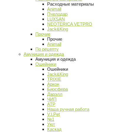
Расходные материалы
Animall
Пчелодар
LUXSAN
NEOTERICA VETPRO
Jack&King
Прочие
Прочие
Animall
По рецепту
Амуниция и одежда
Амуниция и одежда
Ошейники
Ошейники
Jack&King
TRIXIE
Аркон
Биосфера
Дарэлл
ЧИП
АТР
Наша ручная работа
V.I.Pet
№1
Уют
Каскад