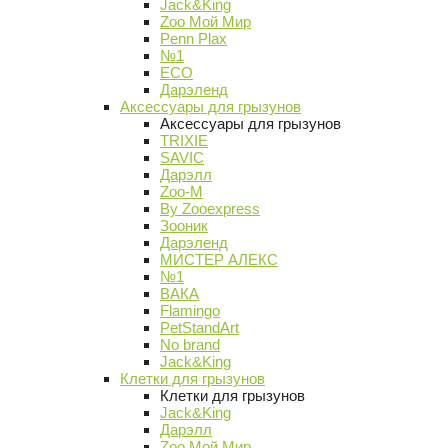
Jack&King
Zoo Мой Мир
Penn Plax
№1
ECO
Дарэленд
Аксессуары для грызунов
Аксессуары для грызунов
TRIXIE
SAVIC
Дарэлл
Zoo-M
By Zooexpress
Зооник
Дарэленд
МИСТЕР АЛЕКС
№1
ВАКА
Flamingo
PetStandArt
No brand
Jack&King
Клетки для грызунов
Клетки для грызунов
Jack&King
Дарэлл
Zoo Мой Мир