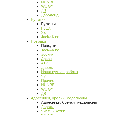
NUNBELL
WOGY
ДВ
Дарэленд
Рулетки
Рулетки
FLEXI
Уют
Jack&King
Поводки
Поводки
Jack&King
Зооник
Аркон
АТР
Дарэлл
Наша ручная работа
ЧИП
Прочие
NUNBELL
WOGY
ДВ
Адресники, брелки, медальоны
Адресники, брелки, медальоны
Дарэлл
Чистый котик