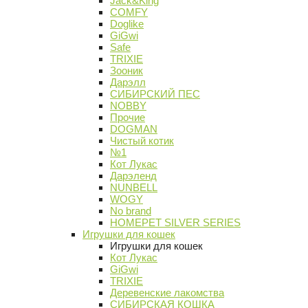
Jack&King
COMFY
Doglike
GiGwi
Safe
TRIXIE
Зооник
Дарэлл
СИБИРСКИЙ ПЕС
NOBBY
Прочие
DOGMAN
Чистый котик
№1
Кот Лукас
Дарэленд
NUNBELL
WOGY
No brand
HOMEPET SILVER SERIES
Игрушки для кошек
Игрушки для кошек
Кот Лукас
GiGwi
TRIXIE
Деревенские лакомства
СИБИРСКАЯ КОШКА