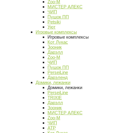
Zoo-M
МИСТЕР АЛЕКС
ЧИП
Пушок ПП
Petsiki
Уют
Игровые комплексы
Игровые комплексы
Кот Лукас
Зооник
Дарэлл
Zoo-M
ЧИП
Пушок ПП
PerseiLine
Дарэленд
Домики, лежанки
Домики, лежанки
PerseiLine
TRIXIE
Дарэлл
Зооник
МИСТЕР АЛЕКС
Zoo-M
ЧИП
АТР
Кот Лукас