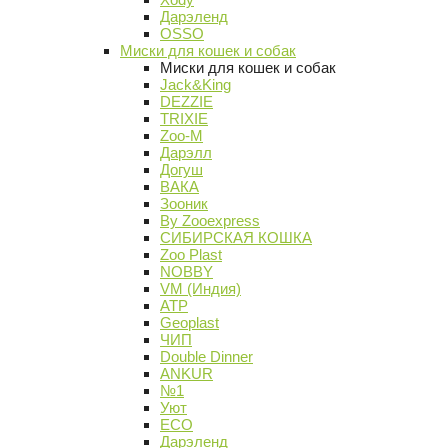
Дарэленд
OSSO
Миски для кошек и собак
Миски для кошек и собак
Jack&King
DEZZIE
TRIXIE
Zoo-M
Дарэлл
Догуш
ВАКА
Зооник
By Zooexpress
СИБИРСКАЯ КОШКА
Zoo Plast
NOBBY
VM (Индия)
АТР
Geoplast
ЧИП
Double Dinner
ANKUR
№1
Уют
ECO
Дарэленд