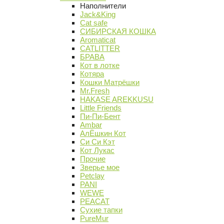
Наполнители
Jack&King
Cat safe
СИБИРСКАЯ КОШКА
Aromaticat
CATLITTER
БРАВА
Кот в лотке
Котяра
Кошки Матрёшки
Mr.Fresh
HAKASE AREKKUSU
Little Friends
Пи-Пи-Бент
Ambar
АлЁшкин Кот
Си Си Кэт
Кот Лукас
Прочие
Зверье мое
Petclay
PANI
WEWE
PEACAT
Сухие тапки
PureMur