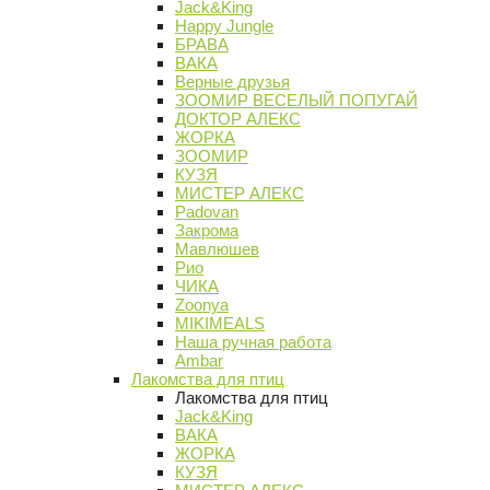
Jack&King
Happy Jungle
БРАВА
ВАКА
Верные друзья
ЗООМИР ВЕСЕЛЫЙ ПОПУГАЙ
ДОКТОР АЛЕКС
ЖОРКА
ЗООМИР
КУЗЯ
МИСТЕР АЛЕКС
Padovan
Закрома
Мавлюшев
Рио
ЧИКА
Zoonya
MIKIMEALS
Наша ручная работа
Ambar
Лакомства для птиц
Лакомства для птиц
Jack&King
ВАКА
ЖОРКА
КУЗЯ