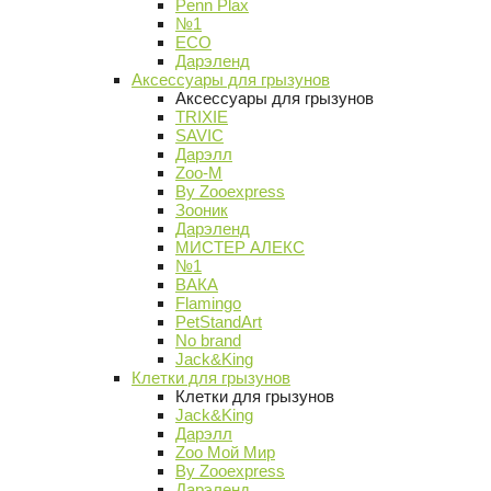
Penn Plax
№1
ECO
Дарэленд
Аксессуары для грызунов
Аксессуары для грызунов
TRIXIE
SAVIC
Дарэлл
Zoo-M
By Zooexpress
Зооник
Дарэленд
МИСТЕР АЛЕКС
№1
ВАКА
Flamingo
PetStandArt
No brand
Jack&King
Клетки для грызунов
Клетки для грызунов
Jack&King
Дарэлл
Zoo Мой Мир
By Zooexpress
Дарэленд