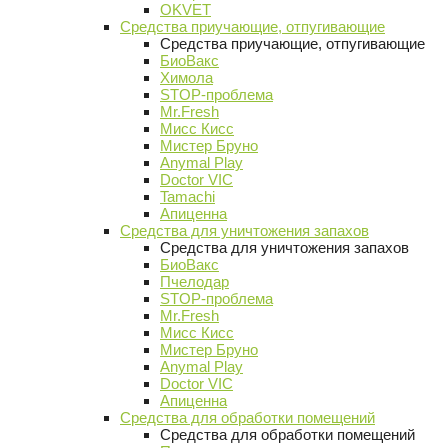
OKVET
Средства приучающие, отпугивающие
Средства приучающие, отпугивающие
БиоВакс
Химола
STOP-проблема
Mr.Fresh
Мисс Кисс
Мистер Бруно
Anymal Play
Doctor VIC
Tamachi
Апиценна
Средства для уничтожения запахов
Средства для уничтожения запахов
БиоВакс
Пчелодар
STOP-проблема
Mr.Fresh
Мисс Кисс
Мистер Бруно
Anymal Play
Doctor VIC
Апиценна
Средства для обработки помещений
Средства для обработки помещений