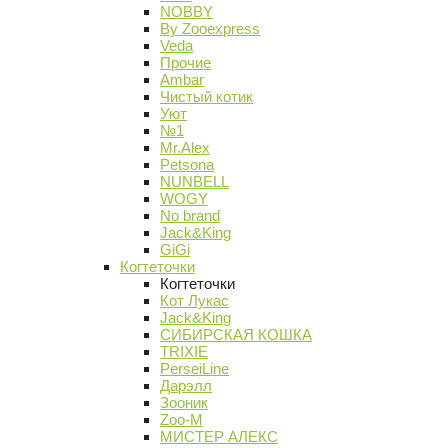
NOBBY
By Zooexpress
Veda
Прочие
Ambar
Чистый котик
Уют
№1
Mr.Alex
Petsona
NUNBELL
WOGY
No brand
Jack&King
GiGi
Когтеточки
Когтеточки
Кот Лукас
Jack&King
СИБИРСКАЯ КОШКА
TRIXIE
PerseiLine
Дарэлл
Зооник
Zoo-M
МИСТЕР АЛЕКС