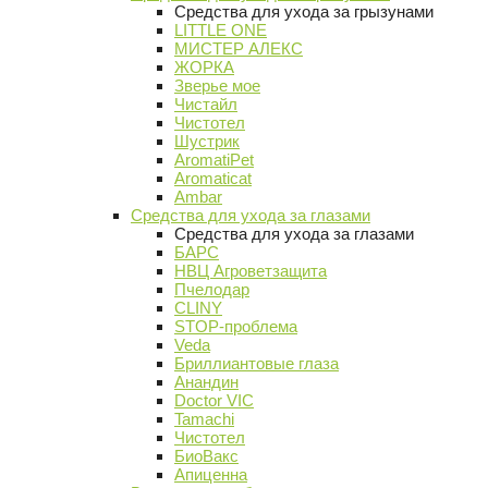
Средства для ухода за грызунами
LITTLE ONE
МИСТЕР АЛЕКС
ЖОРКА
Зверье мое
Чистайл
Чистотел
Шустрик
AromatiPet
Aromaticat
Ambar
Средства для ухода за глазами
Средства для ухода за глазами
БАРС
НВЦ Агроветзащита
Пчелодар
CLINY
STOP-проблема
Veda
Бриллиантовые глаза
Анандин
Doctor VIC
Tamachi
Чистотел
БиоВакс
Апиценна