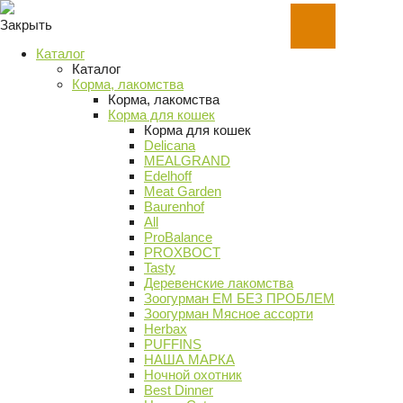
Закрыть
Каталог
Каталог
Корма, лакомства
Корма, лакомства
Корма для кошек
Корма для кошек
Delicana
MEALGRAND
Edelhoff
Meat Garden
Baurenhof
All
ProBalance
PROХВОСТ
Tasty
Деревенские лакомства
Зоогурман ЕМ БЕЗ ПРОБЛЕМ
Зоогурман Мясное ассорти
Herbax
PUFFINS
НАША МАРКА
Ночной охотник
Best Dinner