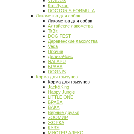
VIVIDUS
Кот Лукас
DOCTOR'S FORMULA
Лакомства для собак
Лакомства для собак
Алтайские лакомства
TitBit
DOG FEST
Деревенские лакомства
Veda
Прочие
ДеликаЧойс
NALAPU
БРАВА
DOGNIS
Корма для грызунов
Корма для грызунов
Jack&King
Happy Jungle
LITTLE ONE
БРАВА
ВАКА
Верные друзья
ЗООМИР
ЖОРКА
КУЗЯ
МИСТЕР АЛЕКС