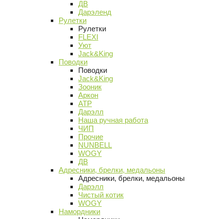
ДВ
Дарэленд
Рулетки
Рулетки
FLEXI
Уют
Jack&King
Поводки
Поводки
Jack&King
Зооник
Аркон
АТР
Дарэлл
Наша ручная работа
ЧИП
Прочие
NUNBELL
WOGY
ДВ
Адресники, брелки, медальоны
Адресники, брелки, медальоны
Дарэлл
Чистый котик
WOGY
Намордники