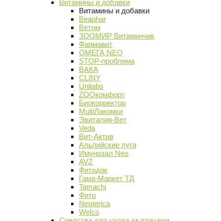
Витамины и добавки
Витамины и добавки
Beaphar
Ветом
ЗООМИР Витаминчик
Фармавит
ОМЕГА NEO
STOP-проблема
ВАКА
CLINY
Unitabs
ZOOкомфорт
Биокорректор
MultiЛакомки
Эвиталия-Вет
Veda
Вит-Актив
Альпийские луга
Имунозал Neo
AVZ
Фитодок
Гама-Маркет ТД
Tamachi
Фито
Neoterica
Welco
Средства для ухода за птицами