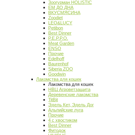
Зоогурман HOLISTIC
ЕМ ДО ДНА
ВКУСМЯСИНА
Zoodiet
LEO&LUCY
Petibon
Best Dinner
P.E.P.P.O.
Meat Garden
ENSO
Прочие
Edelhoff
Baurenhof
Siberia ZOO
Goodwin
Лакомства для кошек
Лакомства для кошек
НВЦ Агроветзащита
Деревенские лакомства
TitBit
Эдель Кет, Эдель Дог
Альпийские луга
Прочие
4 с хвостиком
Best Dinner
Фитодок