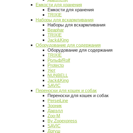
Емкости для хранения
Емкости для хранения
TRIXIE
Наборы для вскармливания
Наборы для вскармливания
Beaphar
TRIXIE
Jack&King
Оборудование для содержания
Оборудование для содержания
TRIXIE
Рольф/Rolf
Protecto
Уют
NUNBELL
Jack&King
SAVIC
Переноски для кошек и собак
Переноски для кошек и собак
PerseiLine
Зооник
Дарэлл
Zoo-M
By Zooexpress
SAVIC
Догуш