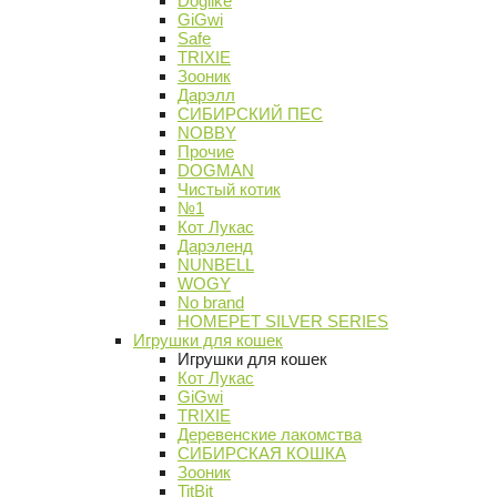
Doglike
GiGwi
Safe
TRIXIE
Зооник
Дарэлл
СИБИРСКИЙ ПЕС
NOBBY
Прочие
DOGMAN
Чистый котик
№1
Кот Лукас
Дарэленд
NUNBELL
WOGY
No brand
HOMEPET SILVER SERIES
Игрушки для кошек
Игрушки для кошек
Кот Лукас
GiGwi
TRIXIE
Деревенские лакомства
СИБИРСКАЯ КОШКА
Зооник
TitBit