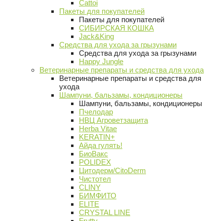
Cattoi
Пакеты для покупателей
Пакеты для покупателей
СИБИРСКАЯ КОШКА
Jack&King
Средства для ухода за грызунами
Средства для ухода за грызунами
Happy Jungle
Ветеринарные препараты и средства для ухода
Ветеринарные препараты и средства для
ухода
Шампуни, бальзамы, кондиционеры
Шампуни, бальзамы, кондиционеры
Пчелодар
НВЦ Агроветзащита
Herba Vitae
KERATIN+
Айда гулять!
БиоВакс
POLIDEX
Цитодерм/CitoDerm
Чистотел
CLINY
БИМФИТО
ELITE
CRYSTAL LINE
Frutty