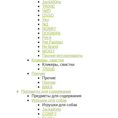
Jack&King
TRIXIE
ЧИП
OSSO
Уют
№1
NOBBY
DOGMAN
Pet-it
Pet Fashion
No brand
WOGY
Прочие вет.препараты
Кликеры, свистки
Кликеры, свистки
TRIXIE
Прочие
Прочие
Прочие
ВАКА
Предметы для содержания
Предметы для содержания
Игрушки для собак
Игрушки для собак
Jack&King
COMFY