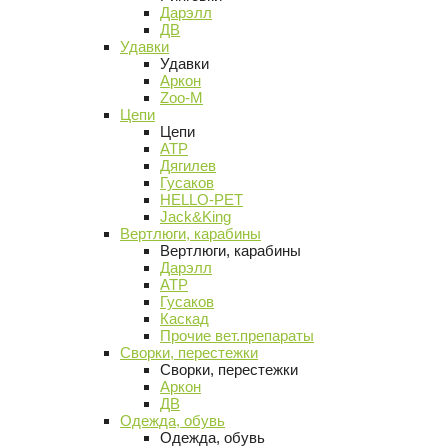
Дарэлл
ДВ
Удавки
Удавки
Аркон
Zoo-M
Цепи
Цепи
АТР
Дягилев
Гусаков
HELLO-PET
Jack&King
Вертлюги, карабины
Вертлюги, карабины
Дарэлл
АТР
Гусаков
Каскад
Прочие вет.препараты
Сворки, перестежки
Сворки, перестежки
Аркон
ДВ
Одежда, обувь
Одежда, обувь