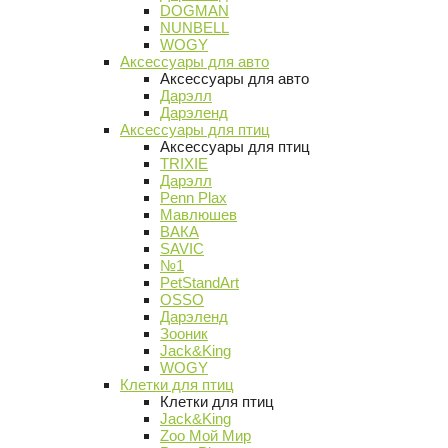
DOGMAN
NUNBELL
WOGY
Аксессуары для авто
Аксессуары для авто
Дарэлл
Дарэленд
Аксессуары для птиц
Аксессуары для птиц
TRIXIE
Дарэлл
Penn Plax
Мавлюшев
ВАКА
SAVIC
№1
PetStandArt
OSSO
Дарэленд
Зооник
Jack&King
WOGY
Клетки для птиц
Клетки для птиц
Jack&King
Zoo Мой Мир