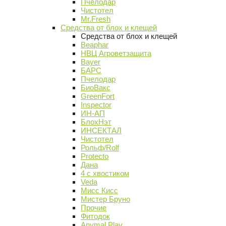
Пчелодар
Чистотел
Mr.Fresh
Средства от блох и клещей
Средства от блох и клещей
Beaphar
НВЦ Агроветзащита
Bayer
БАРС
Пчелодар
БиоВакс
GreenFort
Inspector
ИН-АП
БлохНэт
ИНСЕКТАЛ
Чистотел
Рольф/Rolf
Protecto
Дана
4 с хвостиком
Veda
Мисс Кисс
Мистер Бруно
Прочие
Фитодок
Anymal Play