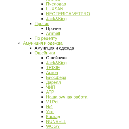
Пчелодар
LUXSAN
NEOTERICA VETPRO
Jack&King
Прочие
Прочие
Animall
По рецепту
Амуниция и одежда
Амуниция и одежда
Ошейники
Ошейники
Jack&King
TRIXIE
Аркон
Биосфера
Дарэлл
ЧИП
АТР
Наша ручная работа
V.I.Pet
№1
Уют
Каскад
NUNBELL
WOGY