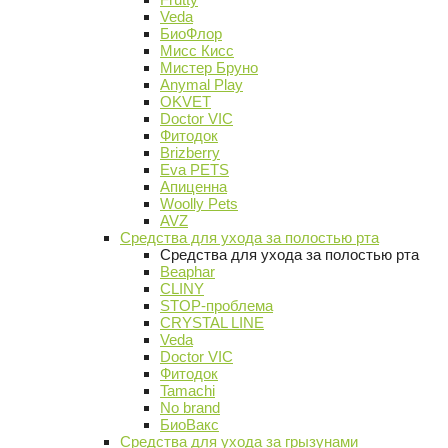
Veda
БиоФлор
Мисс Кисс
Мистер Бруно
Anymal Play
OKVET
Doctor VIC
Фитодок
Brizberry
Eva PETS
Апиценна
Woolly Pets
AVZ
Средства для ухода за полостью рта
Средства для ухода за полостью рта
Beaphar
CLINY
STOP-проблема
CRYSTAL LINE
Veda
Doctor VIC
Фитодок
Tamachi
No brand
БиоВакс
Средства для ухода за грызунами