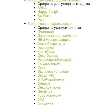
Средства для ухода за птицами
ВАКА
Happy Jungle
БиоВакс
Рио
Средства успокоительные
Средства успокоительные
Пчелодар
Деревенские лакомства
НВЦ Агроветзащита
Альпийские луга
Гестренол
КонтрСекс
Секс-барьер
Релаксивет/Relaxivet
4 с хвостиком
Veda
Экспресс успокоин
Doctor VIC
STOP-проблема
Tamachi
СексКонтроль
Neoterica
Курс Успокоин
AVZ
Апиценна