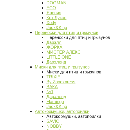
DOGMAN
ECO
Япония
Кот Лукас
Xody
Jack&King
Переноски для птиц и грызунов
Переноски для птиц и грызунов
Дарэлл
ЖОРКА
МИСТЕР АЛЕКС
LITTLE ONE
Дарэленд
Миски для птиц и грызунов
Миски для птиц и грызунов
TRIXIE
By Zooexpress
ВАКА
№1
Дарэленд
Flamingo
Jack&King
Автокормушки, автопоилки
Автокормушки, автопоилки
SAVIC
NOBBY