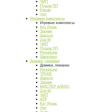
ЧИП
Пушок ПП
Petsiki
Уют
Игровые комплексы
Игровые комплексы
Кот Лукас
Зооник
Дарэлл
Zoo-M
ЧИП
Пушок ПП
PerseiLine
Дарэленд
Домики, лежанки
Домики, лежанки
PerseiLine
TRIXIE
Дарэлл
Зооник
МИСТЕР АЛЕКС
Zoo-M
ЧИП
АТР
Кот Лукас
Уют
Xody