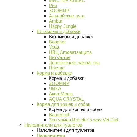
МИСТЕР АЛЕКС
Рио
ЗООМИР
Альпийские луга
Ambar
Happy Jungle
Витамины и добавки
Витамины и добавки
Beaphar
Veda
НВЦ Агроветзащита
Вит-Актив
Деревенские лакомства
Прочие
Корма и добавки
Корма и добавки
ЗООМИР
ЧИКА
Аква-Меню
AQUA CRYSTAL
Корма для кошек и собак
Корма для кошек и собак
Baurenhof
Зоогурман Breeder`s way Vet Diet
Наполнители для туалетов
Наполнители для туалетов
Наполнители