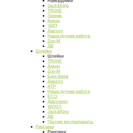
Намордники
Jack&King
TRIXIE
Зооник
Аркон
ЧИП
Дарэлл
Наша ручная работа
Zoo-M
ДВ
Шлейки
Шлейки
TRIXIE
Аркон
Zoo-M
Биосфера
Дарэлл
АТР
Наша ручная работа
ECO
Дарэленд
WOGY
Jack&King
ДВ
Прочие вет.препараты
Ринговки
Ринговки