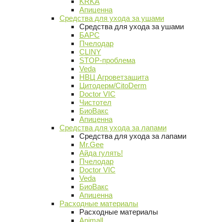
KRKA
Апиценна
Средства для ухода за ушами
Средства для ухода за ушами
БАРС
Пчелодар
CLINY
STOP-проблема
Veda
НВЦ Агроветзащита
Цитодерм/CitoDerm
Doctor VIC
Чистотел
БиоВакс
Апиценна
Средства для ухода за лапами
Средства для ухода за лапами
Mr.Gee
Айда гулять!
Пчелодар
Doctor VIC
Veda
БиоВакс
Апиценна
Расходные материалы
Расходные материалы
Animall