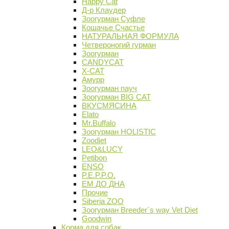
Happy Cat
Д-р Клаудер
Зоогурман Суфле
Кошачье Счастье
НАТУРАЛЬНАЯ ФОРМУЛА
Четвероногий гурман
Зоогурман
CANDYCAT
X-CAT
Амурр
Зоогурман пауч
Зоогурман BIG CAT
ВКУСМЯСИНА
Elato
Mr.Buffalo
Зоогурман HOLISTIC
Zoodiet
LEO&LUCY
Petibon
ENSO
P.E.P.P.O.
ЕМ ДО ДНА
Прочие
Siberia ZOO
Зоогурман Breeder`s way Vet Diet
Goodwin
Корма для собак