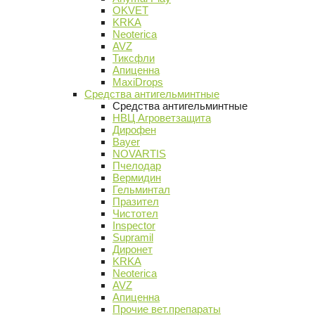
OKVET
KRKA
Neoterica
AVZ
Тиксфли
Апиценна
MaxiDrops
Средства антигельминтные
Средства антигельминтные
НВЦ Агроветзащита
Дирофен
Bayer
NOVARTIS
Пчелодар
Вермидин
Гельминтал
Празител
Чистотел
Inspector
Supramil
Диронет
KRKA
Neoterica
AVZ
Апиценна
Прочие вет.препараты