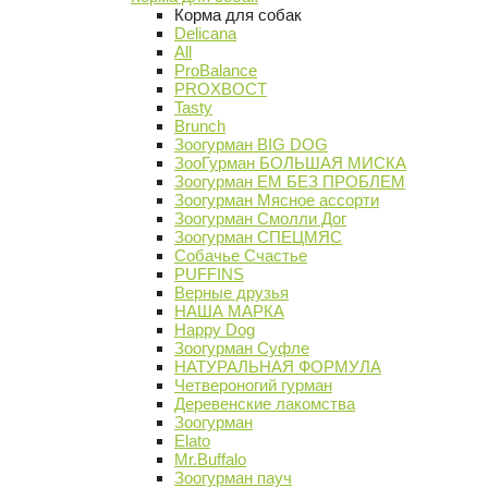
Корма для собак
Delicana
All
ProBalance
PROХВОСТ
Tasty
Brunch
Зоогурман BIG DOG
ЗооГурман БОЛЬШАЯ МИСКА
Зоогурман ЕМ БЕЗ ПРОБЛЕМ
Зоогурман Мясное ассорти
Зоогурман Смолли Дог
Зоогурман СПЕЦМЯС
Собачье Счастье
PUFFINS
Верные друзья
НАША МАРКА
Happy Dog
Зоогурман Суфле
НАТУРАЛЬНАЯ ФОРМУЛА
Четвероногий гурман
Деревенские лакомства
Зоогурман
Elato
Mr.Buffalo
Зоогурман пауч