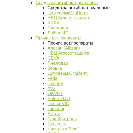
Средства антибактериальные
Средства антибактериальные
Цитодерм/CitoDerm
НВЦ Агроветзащита
KRKA
Пчелодар
Лайна-МС
Прочие вет.препараты
Прочие вет.препараты
Алезан (Alezan)
НВЦ Агроветзащита
CEVA
Пчелодар
Зорька
Цитодерм/CitoDerm
Veda
Прочие
AVZ
OKVET
EnteroZOO
Doctor VIC
Tamachi
Ветом
СексКонтроль
Neoterica
Биоцентр "Чин"