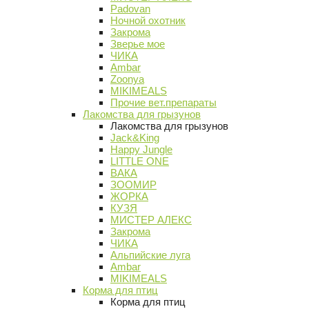
Padovan
Ночной охотник
Закрома
Зверье мое
ЧИКА
Ambar
Zoonya
MIKIMEALS
Прочие вет.препараты
Лакомства для грызунов
Лакомства для грызунов
Jack&King
Happy Jungle
LITTLE ONE
ВАКА
ЗООМИР
ЖОРКА
КУЗЯ
МИСТЕР АЛЕКС
Закрома
ЧИКА
Альпийские луга
Ambar
MIKIMEALS
Корма для птиц
Корма для птиц