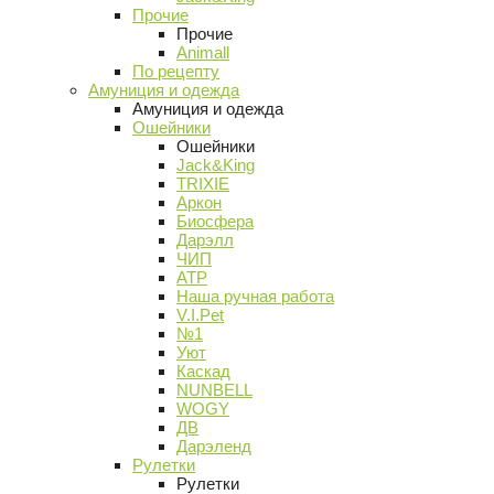
Прочие
Прочие
Animall
По рецепту
Амуниция и одежда
Амуниция и одежда
Ошейники
Ошейники
Jack&King
TRIXIE
Аркон
Биосфера
Дарэлл
ЧИП
АТР
Наша ручная работа
V.I.Pet
№1
Уют
Каскад
NUNBELL
WOGY
ДВ
Дарэленд
Рулетки
Рулетки