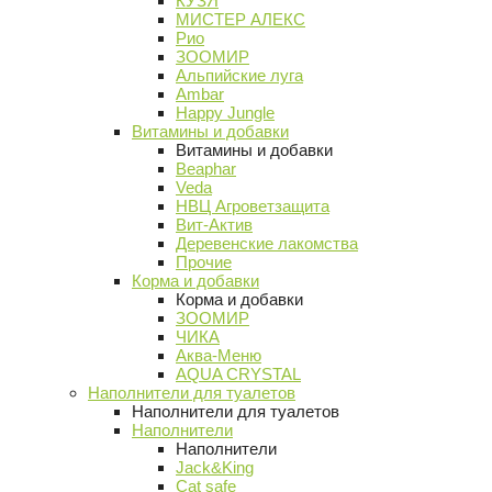
КУЗЯ
МИСТЕР АЛЕКС
Рио
ЗООМИР
Альпийские луга
Ambar
Happy Jungle
Витамины и добавки
Витамины и добавки
Beaphar
Veda
НВЦ Агроветзащита
Вит-Актив
Деревенские лакомства
Прочие
Корма и добавки
Корма и добавки
ЗООМИР
ЧИКА
Аква-Меню
AQUA CRYSTAL
Наполнители для туалетов
Наполнители для туалетов
Наполнители
Наполнители
Jack&King
Cat safe