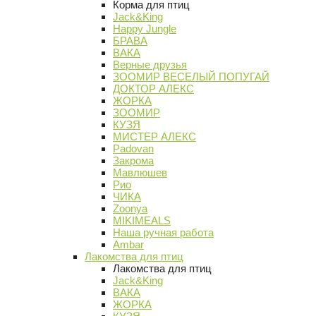
Корма для птиц
Jack&King
Happy Jungle
БРАВА
ВАКА
Верные друзья
ЗООМИР ВЕСЕЛЫЙ ПОПУГАЙ
ДОКТОР АЛЕКС
ЖОРКА
ЗООМИР
КУЗЯ
МИСТЕР АЛЕКС
Padovan
Закрома
Мавлюшев
Рио
ЧИКА
Zoonya
MIKIMEALS
Наша ручная работа
Ambar
Лакомства для птиц
Лакомства для птиц
Jack&King
ВАКА
ЖОРКА