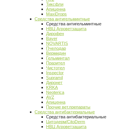
Тиксфли
Апиценна
MaxiDrops
Средства антигельминтные
Средства антигельминтные
НВЦ Агроветзащита
Дирофен
Bayer
NOVARTIS
Пчелодар
Вермидин
Гельминтал
Празител
Чистотел
Inspector
Supramil
Диронет
KRKA
Neoterica
AVZ
Апиценна
Прочие вет.препараты
Средства антибактериальные
Средства антибактериальные
Цитодерм/CitoDerm
НВЦ Агроветзащита