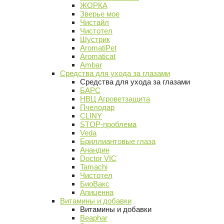
ЖОРКА
Зверье мое
Чистайл
Чистотел
Шустрик
AromatiPet
Aromaticat
Ambar
Средства для ухода за глазами
Средства для ухода за глазами
БАРС
НВЦ Агроветзащита
Пчелодар
CLINY
STOP-проблема
Veda
Бриллиантовые глаза
Анандин
Doctor VIC
Tamachi
Чистотел
БиоВакс
Апиценна
Витамины и добавки
Витамины и добавки
Beaphar