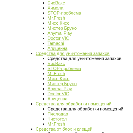
БиоВакс
Химола
STOP-проблема
Mr.Fresh
Мисс Кисс
Мистер Бруно
Anymal Play
Doctor VIC
Tamachi
Апиценна
Средства для уничтожения запахов
Средства для уничтожения запахов
БиоВакс
STOP-проблема
Mr.Fresh
Мисс Кисс
Мистер Бруно
Anymal Play
Doctor VIC
Апиценна
Средства для обработки помещений
Средства для обработки помещений
Пчелодар
Чистотел
Mr.Fresh
Средства от блох и клещей