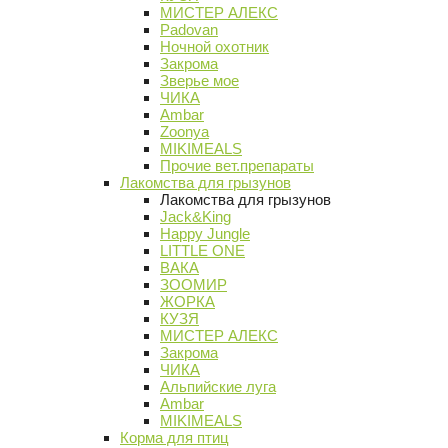
МИСТЕР АЛЕКС
Padovan
Ночной охотник
Закрома
Зверье мое
ЧИКА
Ambar
Zoonya
MIKIMEALS
Прочие вет.препараты
Лакомства для грызунов
Лакомства для грызунов
Jack&King
Happy Jungle
LITTLE ONE
ВАКА
ЗООМИР
ЖОРКА
КУЗЯ
МИСТЕР АЛЕКС
Закрома
ЧИКА
Альпийские луга
Ambar
MIKIMEALS
Корма для птиц