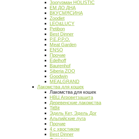
Зоогурман HOLISTIC
ЕМ ДО ДНА
ВКУСМЯСИНА
Zoodiet
LEO&LUCY
Petibon
Best Dinner
P.E.P.P.O.
Meat Garden
ENSO
Прочие
Edelhoff
Baurenhof
Siberia ZOO
Goodwin
MEALGRAND
Лакомства для кошек
Лакомства для кошек
НВЦ Агроветзащита
Деревенские лакомства
TitBit
Эдель Кет, Эдель Дог
Альпийские луга
Прочие
4 с хвостиком
Best Dinner