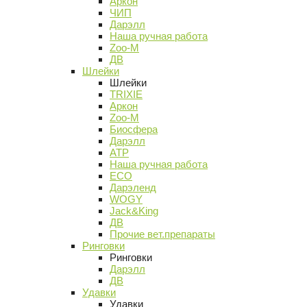
Аркон
ЧИП
Дарэлл
Наша ручная работа
Zoo-M
ДВ
Шлейки
Шлейки
TRIXIE
Аркон
Zoo-M
Биосфера
Дарэлл
АТР
Наша ручная работа
ECO
Дарэленд
WOGY
Jack&King
ДВ
Прочие вет.препараты
Ринговки
Ринговки
Дарэлл
ДВ
Удавки
Удавки