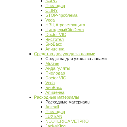
БАРС
Пчелодар
CLINY
STOP-проблема
Veda
НВЦ Агроветзащита
Цитодерм/CitoDerm
Doctor VIC
Чистотел
БиоВакс
Апиценна
Средства для ухода за лапами
Средства для ухода за лапами
Mr.Gee
Айда гулять!
Пчелодар
Doctor VIC
Veda
БиоВакс
Апиценна
Расходные материалы
Расходные материалы
Animall
Пчелодар
LUXSAN
NEOTERICA VETPRO
Jack&King