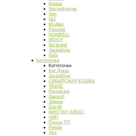
Ambar
Чистый котик
Уют
№1
Mr.Alex
Petsona
NUNBELL
WOGY
No brand
Jack&King
GiGi
Когтеточки
Когтеточки
Кот Лукас
Jack&King
СИБИРСКАЯ КОШКА
TRIXIE
PerseiLine
Дарэлл
Зооник
Zoo-M
МИСТЕР АЛЕКС
ЧИП
Пушок ПП
Petsiki
Уют