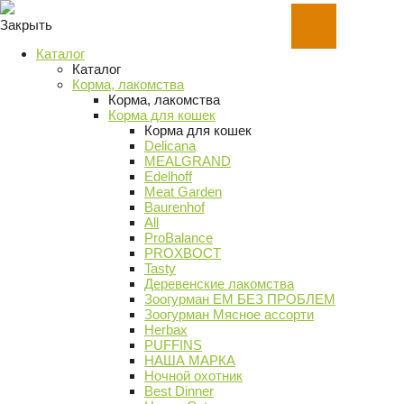
Закрыть
Каталог
Каталог
Корма, лакомства
Корма, лакомства
Корма для кошек
Корма для кошек
Delicana
MEALGRAND
Edelhoff
Meat Garden
Baurenhof
All
ProBalance
PROХВОСТ
Tasty
Деревенские лакомства
Зоогурман ЕМ БЕЗ ПРОБЛЕМ
Зоогурман Мясное ассорти
Herbax
PUFFINS
НАША МАРКА
Ночной охотник
Best Dinner