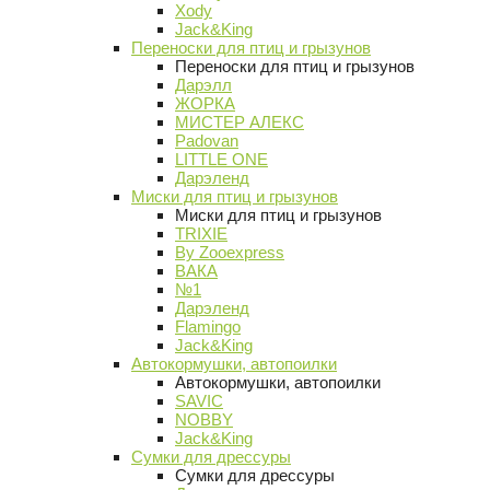
Xody
Jack&King
Переноски для птиц и грызунов
Переноски для птиц и грызунов
Дарэлл
ЖОРКА
МИСТЕР АЛЕКС
Padovan
LITTLE ONE
Дарэленд
Миски для птиц и грызунов
Миски для птиц и грызунов
TRIXIE
By Zooexpress
ВАКА
№1
Дарэленд
Flamingo
Jack&King
Автокормушки, автопоилки
Автокормушки, автопоилки
SAVIC
NOBBY
Jack&King
Сумки для дрессуры
Сумки для дрессуры