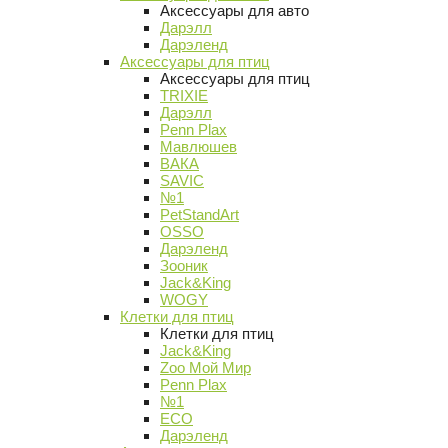
Аксессуары для авто
Дарэлл
Дарэленд
Аксессуары для птиц
Аксессуары для птиц
TRIXIE
Дарэлл
Penn Plax
Мавлюшев
ВАКА
SAVIC
№1
PetStandArt
OSSO
Дарэленд
Зооник
Jack&King
WOGY
Клетки для птиц
Клетки для птиц
Jack&King
Zoo Мой Мир
Penn Plax
№1
ECO
Дарэленд