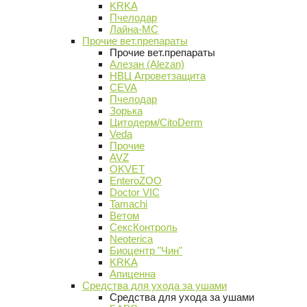
KRKA
Пчелодар
Лайна-МС
Прочие вет.препараты
Прочие вет.препараты
Алезан (Alezan)
НВЦ Агроветзащита
CEVA
Пчелодар
Зорька
Цитодерм/CitoDerm
Veda
Прочие
AVZ
OKVET
EnteroZOO
Doctor VIC
Tamachi
Ветом
СексКонтроль
Neoterica
Биоцентр "Чин"
KRKA
Апиценна
Средства для ухода за ушами
Средства для ухода за ушами