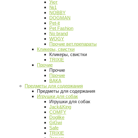
Уют
№1
NOBBY
DOGMAN
Pet-it
Pet Fashion
No brand
WOGY
Прочие вет.препараты
Кликеры, свистки
Кликеры, свистки
TRIXIE
Прочие
Прочие
Прочие
ВАКА
Предметы для содержания
Предметы для содержания
Игрушки для собак
Игрушки для собак
Jack&King
COMFY
Doglike
GiGwi
Safe
TRIXIE