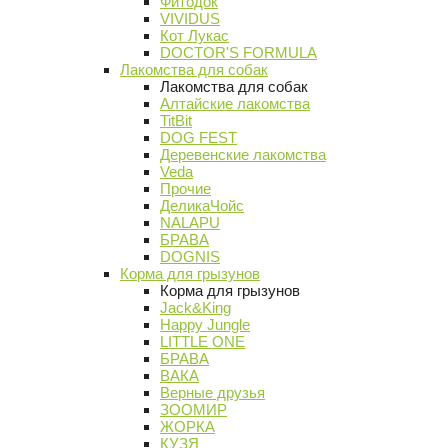
Фитодок
VIVIDUS
Кот Лукас
DOCTOR'S FORMULA
Лакомства для собак
Лакомства для собак
Алтайские лакомства
TitBit
DOG FEST
Деревенские лакомства
Veda
Прочие
ДеликаЧойс
NALAPU
БРАВА
DOGNIS
Корма для грызунов
Корма для грызунов
Jack&King
Happy Jungle
LITTLE ONE
БРАВА
ВАКА
Верные друзья
ЗООМИР
ЖОРКА
КУЗЯ