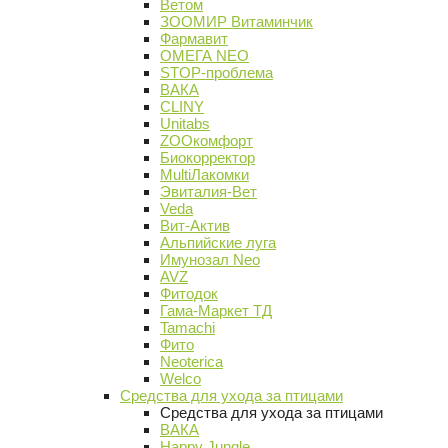
Ветом
ЗООМИР Витаминчик
Фармавит
ОМЕГА NEO
STOP-проблема
ВАКА
CLINY
Unitabs
ZOOкомфорт
Биокорректор
MultiЛакомки
Эвиталия-Вет
Veda
Вит-Актив
Альпийские луга
Имунозал Neo
AVZ
Фитодок
Гама-Маркет ТД
Tamachi
Фито
Neoterica
Welco
Средства для ухода за птицами
Средства для ухода за птицами
ВАКА
Happy Jungle