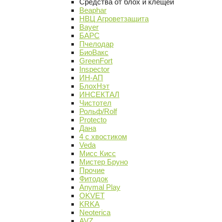
Средства от блох и клещей
Beaphar
НВЦ Агроветзащита
Bayer
БАРС
Пчелодар
БиоВакс
GreenFort
Inspector
ИН-АП
БлохНэт
ИНСЕКТАЛ
Чистотел
Рольф/Rolf
Protecto
Дана
4 с хвостиком
Veda
Мисс Кисс
Мистер Бруно
Прочие
Фитодок
Anymal Play
OKVET
KRKA
Neoterica
AVZ