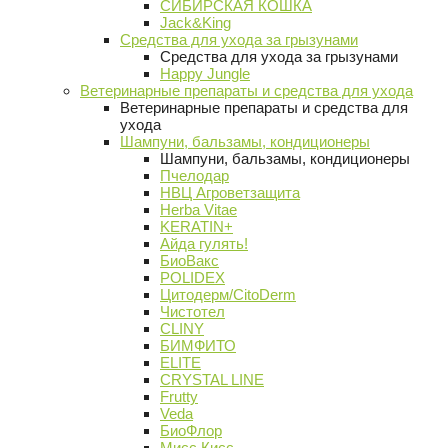
СИБИРСКАЯ КОШКА
Jack&King
Средства для ухода за грызунами
Средства для ухода за грызунами
Happy Jungle
Ветеринарные препараты и средства для ухода
Ветеринарные препараты и средства для
ухода
Шампуни, бальзамы, кондиционеры
Шампуни, бальзамы, кондиционеры
Пчелодар
НВЦ Агроветзащита
Herba Vitae
KERATIN+
Айда гулять!
БиоВакс
POLIDEX
Цитодерм/CitoDerm
Чистотел
CLINY
БИМФИТО
ELITE
CRYSTAL LINE
Frutty
Veda
БиоФлор
Мисс Кисс