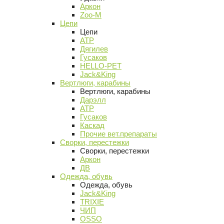
Аркон
Zoo-M
Цепи
Цепи
АТР
Дягилев
Гусаков
HELLO-PET
Jack&King
Вертлюги, карабины
Вертлюги, карабины
Дарэлл
АТР
Гусаков
Каскад
Прочие вет.препараты
Сворки, перестежки
Сворки, перестежки
Аркон
ДВ
Одежда, обувь
Одежда, обувь
Jack&King
TRIXIE
ЧИП
OSSO