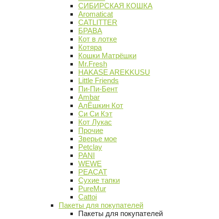
СИБИРСКАЯ КОШКА
Aromaticat
CATLITTER
БРАВА
Кот в лотке
Котяра
Кошки Матрёшки
Mr.Fresh
HAKASE AREKKUSU
Little Friends
Пи-Пи-Бент
Ambar
АлЁшкин Кот
Си Си Кэт
Кот Лукас
Прочие
Зверье мое
Petclay
PANI
WEWE
PEACAT
Сухие тапки
PureMur
Cattoi
Пакеты для покупателей
Пакеты для покупателей