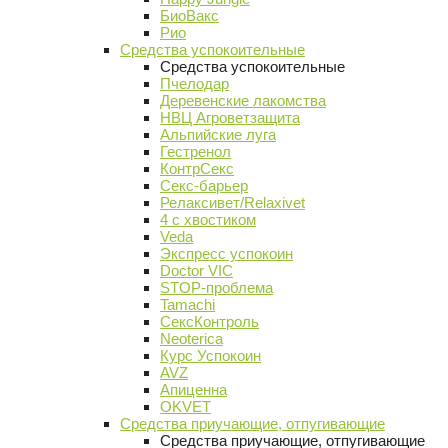
БиоВакс
Рио
Средства успокоительные
Средства успокоительные
Пчелодар
Деревенские лакомства
НВЦ Агроветзащита
Альпийские луга
Гестренол
КонтрСекс
Секс-барьер
Релаксивет/Relaxivet
4 с хвостиком
Veda
Экспресс успокоин
Doctor VIC
STOP-проблема
Tamachi
СексКонтроль
Neoterica
Курс Успокоин
AVZ
Апиценна
OKVET
Средства приучающие, отпугивающие
Средства приучающие, отпугивающие