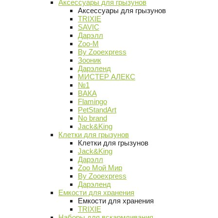
Аксессуары для грызунов
Аксессуары для грызунов
TRIXIE
SAVIC
Дарэлл
Zoo-M
By Zooexpress
Зооник
Дарэленд
МИСТЕР АЛЕКС
№1
ВАКА
Flamingo
PetStandArt
No brand
Jack&King
Клетки для грызунов
Клетки для грызунов
Jack&King
Дарэлл
Zoo Мой Мир
By Zooexpress
Дарэленд
Емкости для хранения
Емкости для хранения
TRIXIE
Наборы для вскармливания