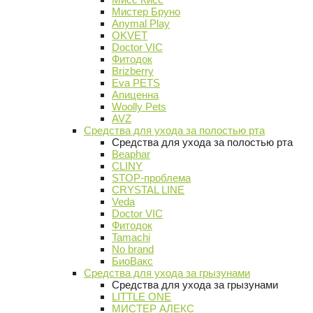
Мистер Бруно
Anymal Play
OKVET
Doctor VIC
Фитодок
Brizberry
Eva PETS
Апиценна
Woolly Pets
AVZ
Средства для ухода за полостью рта
Средства для ухода за полостью рта
Beaphar
CLINY
STOP-проблема
CRYSTAL LINE
Veda
Doctor VIC
Фитодок
Tamachi
No brand
БиоВакс
Средства для ухода за грызунами
Средства для ухода за грызунами
LITTLE ONE
МИСТЕР АЛЕКС