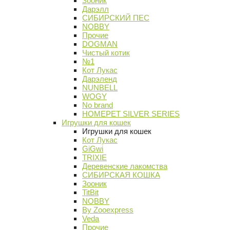
Зооник
Дарэлл
СИБИРСКИЙ ПЕС
NOBBY
Прочие
DOGMAN
Чистый котик
№1
Кот Лукас
Дарэленд
NUNBELL
WOGY
No brand
HOMEPET SILVER SERIES
Игрушки для кошек
Игрушки для кошек
Кот Лукас
GiGwi
TRIXIE
Деревенские лакомства
СИБИРСКАЯ КОШКА
Зооник
TitBit
NOBBY
By Zooexpress
Veda
Прочие