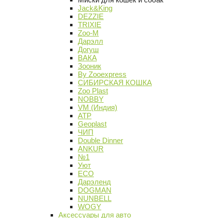
Jack&King
DEZZIE
TRIXIE
Zoo-M
Дарэлл
Догуш
ВАКА
Зооник
By Zooexpress
СИБИРСКАЯ КОШКА
Zoo Plast
NOBBY
VM (Индия)
АТР
Geoplast
ЧИП
Double Dinner
ANKUR
№1
Уют
ECO
Дарэленд
DOGMAN
NUNBELL
WOGY
Аксессуары для авто