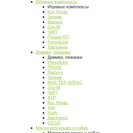
Игровые комплексы
Игровые комплексы
Кот Лукас
Зооник
Дарэлл
Zoo-M
ЧИП
Пушок ПП
PerseiLine
Дарэленд
Домики, лежанки
Домики, лежанки
PerseiLine
TRIXIE
Дарэлл
Зооник
МИСТЕР АЛЕКС
Zoo-M
ЧИП
АТР
Кот Лукас
Уют
Xody
Дарэленд
OSSO
Миски для кошек и собак
Миски для кошек и собак