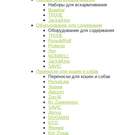
Наборы для вскармливания
Beaphar
TRIXIE
Jack&King
Оборудование для содержания
Оборудование для содержания
TRIXIE
Рольф/Rolf
Protecto
Уют
NUNBELL
Jack&King
SAVIC
Переноски для кошек и собак
Переноски для кошек и собак
PerseiLine
Зооник
Дарэлл
Zoo-M
By Zooexpress
SAVIC
Догуш
DOGMAN
ECO
Япония
Кот Лукас