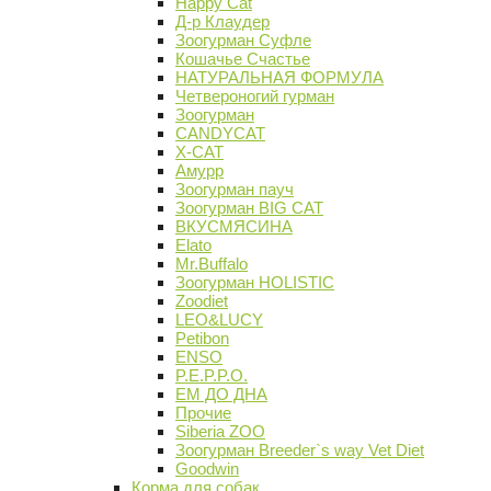
Happy Cat
Д-р Клаудер
Зоогурман Суфле
Кошачье Счастье
НАТУРАЛЬНАЯ ФОРМУЛА
Четвероногий гурман
Зоогурман
CANDYCAT
X-CAT
Амурр
Зоогурман пауч
Зоогурман BIG CAT
ВКУСМЯСИНА
Elato
Mr.Buffalo
Зоогурман HOLISTIC
Zoodiet
LEO&LUCY
Petibon
ENSO
P.E.P.P.O.
ЕМ ДО ДНА
Прочие
Siberia ZOO
Зоогурман Breeder`s way Vet Diet
Goodwin
Корма для собак