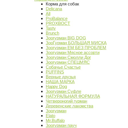
Корма для собак
Delicana
All
ProBalance
PROХВОСТ
Tasty
Brunch
Зоогурман BIG DOG
ЗооГурман БОЛЬШАЯ МИСКА
Зоогурман ЕМ БЕЗ ПРОБЛЕМ
Зоогурман Мясное ассорти
Зоогурман Смолли Дог
Зоогурман СПЕЦМЯС
Собачье Счастье
PUFFINS
Верные друзья
НАША МАРКА
Happy Dog
Зоогурман Суфле
НАТУРАЛЬНАЯ ФОРМУЛА
Четвероногий гурман
Деревенские лакомства
Зоогурман
Elato
Mr.Buffalo
Зоогурман пауч