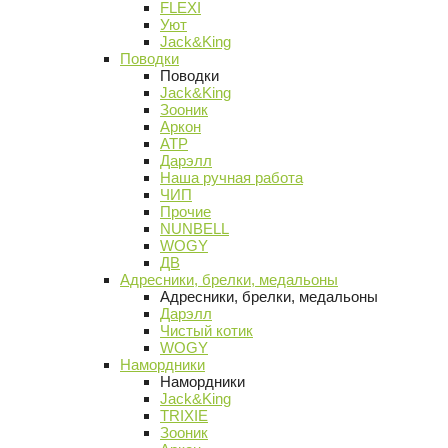
FLEXI
Уют
Jack&King
Поводки
Поводки
Jack&King
Зооник
Аркон
АТР
Дарэлл
Наша ручная работа
ЧИП
Прочие
NUNBELL
WOGY
ДВ
Адресники, брелки, медальоны
Адресники, брелки, медальоны
Дарэлл
Чистый котик
WOGY
Намордники
Намордники
Jack&King
TRIXIE
Зооник