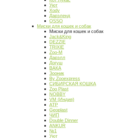
Уют
Xody
Дарэленд
OSSO
Миски для кошек и собак
Миски для кошек и собак
Jack&King
DEZZIE
TRIXIE
Zoo-M
Дарэлл
Догуш
ВАКА
Зооник
By Zooexpress
СИБИРСКАЯ КОШКА
Zoo Plast
NOBBY
VM (Индия)
АТР
Geoplast
ЧИП
Double Dinner
ANKUR
№1
Уют