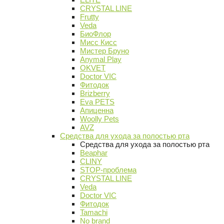
CRYSTAL LINE
Frutty
Veda
БиоФлор
Мисс Кисс
Мистер Бруно
Anymal Play
OKVET
Doctor VIC
Фитодок
Brizberry
Eva PETS
Апиценна
Woolly Pets
AVZ
Средства для ухода за полостью рта
Средства для ухода за полостью рта
Beaphar
CLINY
STOP-проблема
CRYSTAL LINE
Veda
Doctor VIC
Фитодок
Tamachi
No brand