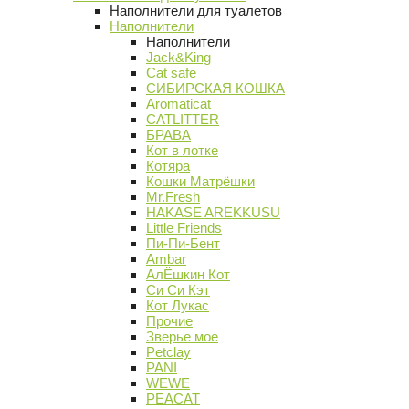
Наполнители для туалетов
Наполнители
Наполнители
Jack&King
Cat safe
СИБИРСКАЯ КОШКА
Aromaticat
CATLITTER
БРАВА
Кот в лотке
Котяра
Кошки Матрёшки
Mr.Fresh
HAKASE AREKKUSU
Little Friends
Пи-Пи-Бент
Ambar
АлЁшкин Кот
Си Си Кэт
Кот Лукас
Прочие
Зверье мое
Petclay
PANI
WEWE
PEACAT