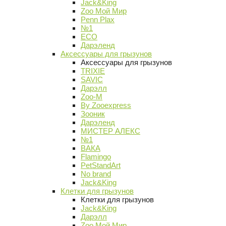
Jack&King
Zoo Мой Мир
Penn Plax
№1
ECO
Дарэленд
Аксессуары для грызунов
Аксессуары для грызунов
TRIXIE
SAVIC
Дарэлл
Zoo-M
By Zooexpress
Зооник
Дарэленд
МИСТЕР АЛЕКС
№1
ВАКА
Flamingo
PetStandArt
No brand
Jack&King
Клетки для грызунов
Клетки для грызунов
Jack&King
Дарэлл
Zoo Мой Мир