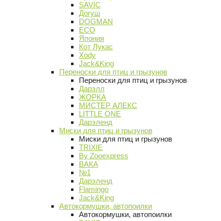
SAVIC
Догуш
DOGMAN
ECO
Япония
Кот Лукас
Xody
Jack&King
Переноски для птиц и грызунов
Переноски для птиц и грызунов
Дарэлл
ЖОРКА
МИСТЕР АЛЕКС
LITTLE ONE
Дарэленд
Миски для птиц и грызунов
Миски для птиц и грызунов
TRIXIE
By Zooexpress
ВАКА
№1
Дарэленд
Flamingo
Jack&King
Автокормушки, автопоилки
Автокормушки, автопоилки