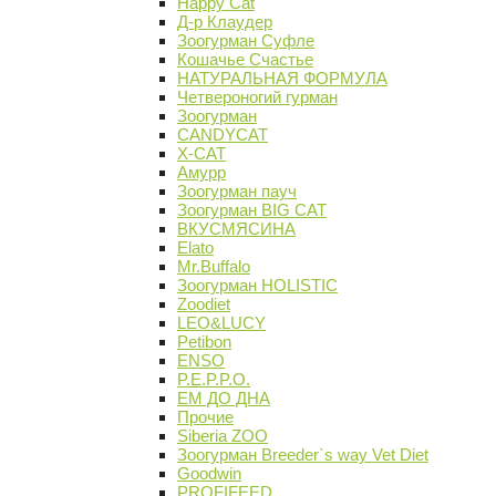
Happy Cat
Д-р Клаудер
Зоогурман Суфле
Кошачье Счастье
НАТУРАЛЬНАЯ ФОРМУЛА
Четвероногий гурман
Зоогурман
CANDYCAT
X-CAT
Амурр
Зоогурман пауч
Зоогурман BIG CAT
ВКУСМЯСИНА
Elato
Mr.Buffalo
Зоогурман HOLISTIC
Zoodiet
LEO&LUCY
Petibon
ENSO
P.E.P.P.O.
ЕМ ДО ДНА
Прочие
Siberia ZOO
Зоогурман Breeder`s way Vet Diet
Goodwin
PROFIFEED