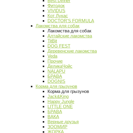
Best Dinner
Фитодок
VIVIDUS
Кот Лукас
DOCTOR'S FORMULA
Лакомства для собак
Лакомства для собак
Алтайские лакомства
TitBit
DOG FEST
Деревенские лакомства
Veda
Прочие
ДеликаЧойс
NALAPU
БРАВА
DOGNIS
Корма для грызунов
Корма для грызунов
Jack&King
Happy Jungle
LITTLE ONE
БРАВА
ВАКА
Верные друзья
ЗООМИР
ЖОРКА