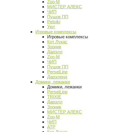
Zoo-M
МИСТЕР АЛЕКС
ЧИП
Пушок ПП
Petsiki
Уют
Игровые комплексы
Игровые комплексы
Кот Лукас
Зооник
Дарэлл
Zoo-M
ЧИП
Пушок ПП
PerseiLine
Дарэленд
Домики, лежанки
Домики, лежанки
PerseiLine
TRIXIE
Дарэлл
Зооник
МИСТЕР АЛЕКС
Zoo-M
ЧИП
АТР
Кот Лукас