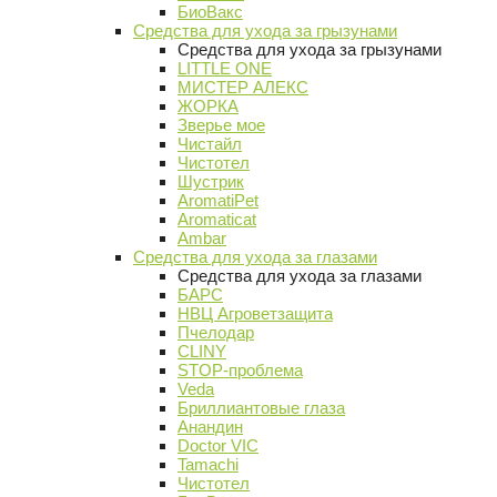
БиоВакс
Средства для ухода за грызунами
Средства для ухода за грызунами
LITTLE ONE
МИСТЕР АЛЕКС
ЖОРКА
Зверье мое
Чистайл
Чистотел
Шустрик
AromatiPet
Aromaticat
Ambar
Средства для ухода за глазами
Средства для ухода за глазами
БАРС
НВЦ Агроветзащита
Пчелодар
CLINY
STOP-проблема
Veda
Бриллиантовые глаза
Анандин
Doctor VIC
Tamachi
Чистотел