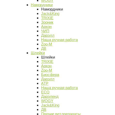
WOGY
Намордники
Намордники
Jack&King
TRIXIE
Зооник
Аркон
ЧИП
Дарэлл
Наша ручная работа
Zoo-M
ДВ
Шлейки
Шлейки
TRIXIE
Аркон
Zoo-M
Биосфера
Дарэлл
АТР
Наша ручная работа
ECO
Дарэленд
WOGY
Jack&King
ДВ
Прочие вет.препараты