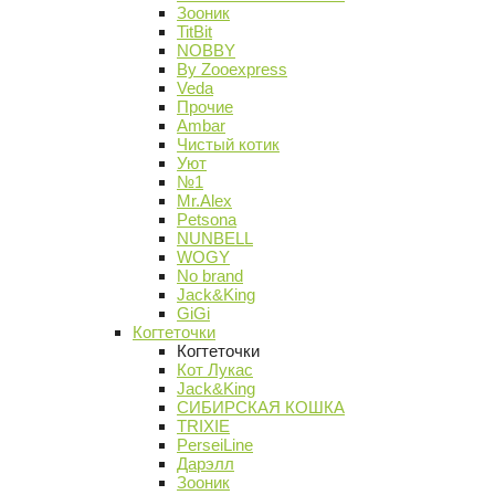
Зооник
TitBit
NOBBY
By Zooexpress
Veda
Прочие
Ambar
Чистый котик
Уют
№1
Mr.Alex
Petsona
NUNBELL
WOGY
No brand
Jack&King
GiGi
Когтеточки
Когтеточки
Кот Лукас
Jack&King
СИБИРСКАЯ КОШКА
TRIXIE
PerseiLine
Дарэлл
Зооник