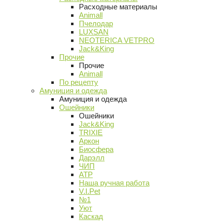
Расходные материалы
Animall
Пчелодар
LUXSAN
NEOTERICA VETPRO
Jack&King
Прочие
Прочие
Animall
По рецепту
Амуниция и одежда
Амуниция и одежда
Ошейники
Ошейники
Jack&King
TRIXIE
Аркон
Биосфера
Дарэлл
ЧИП
АТР
Наша ручная работа
V.I.Pet
№1
Уют
Каскад