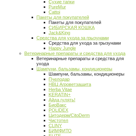
Сухие тапки
PureMur
Cattoi
Пакеты для покупателей
Пакеты для покупателей
СИБИРСКАЯ КОШКА
Jack&King
Средства для ухода за грызунами
Средства для ухода за грызунами
Happy Jungle
Ветеринарные препараты и средства для ухода
Ветеринарные препараты и средства для
ухода
Шампуни, бальзамы, кондиционеры
Шампуни, бальзамы, кондиционеры
Пчелодар
НВЦ Агроветзащита
Herba Vitae
KERATIN+
Айда гулять!
БиоВакс
POLIDEX
Цитодерм/CitoDerm
Чистотел
CLINY
БИМФИТО
ELITE