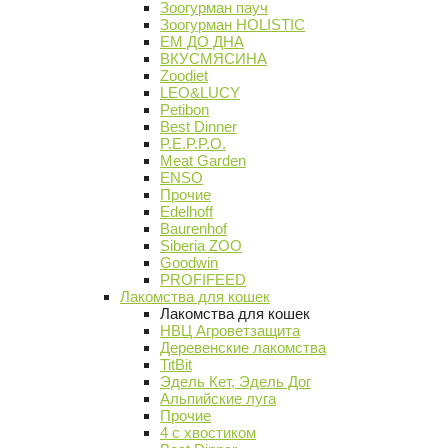
Зоогурман пауч
Зоогурман HOLISTIC
ЕМ ДО ДНА
ВКУСМЯСИНА
Zoodiet
LEO&LUCY
Petibon
Best Dinner
P.E.P.P.O.
Meat Garden
ENSO
Прочие
Edelhoff
Baurenhof
Siberia ZOO
Goodwin
PROFIFEED
Лакомства для кошек
Лакомства для кошек
НВЦ Агроветзащита
Деревенские лакомства
TitBit
Эдель Кет, Эдель Дог
Альпийские луга
Прочие
4 с хвостиком