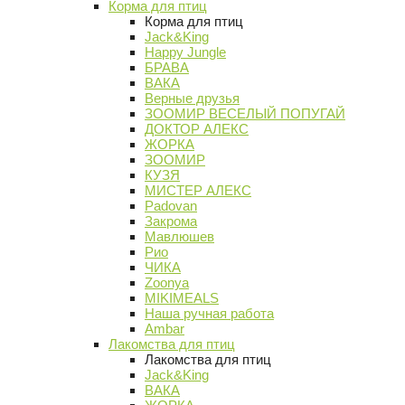
Корма для птиц
Корма для птиц
Jack&King
Happy Jungle
БРАВА
ВАКА
Верные друзья
ЗООМИР ВЕСЕЛЫЙ ПОПУГАЙ
ДОКТОР АЛЕКС
ЖОРКА
ЗООМИР
КУЗЯ
МИСТЕР АЛЕКС
Padovan
Закрома
Мавлюшев
Рио
ЧИКА
Zoonya
MIKIMEALS
Наша ручная работа
Ambar
Лакомства для птиц
Лакомства для птиц
Jack&King
ВАКА