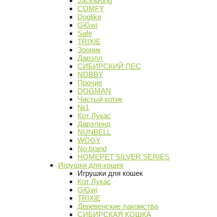
Jack&King
COMFY
Doglike
GiGwi
Safe
TRIXIE
Зооник
Дарэлл
СИБИРСКИЙ ПЕС
NOBBY
Прочие
DOGMAN
Чистый котик
№1
Кот Лукас
Дарэленд
NUNBELL
WOGY
No brand
HOMEPET SILVER SERIES
Игрушки для кошек
Игрушки для кошек
Кот Лукас
GiGwi
TRIXIE
Деревенские лакомства
СИБИРСКАЯ КОШКА