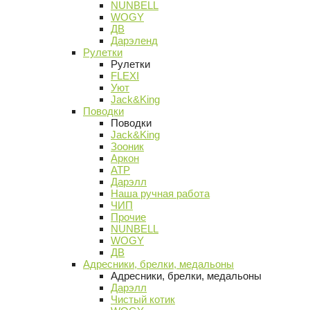
NUNBELL
WOGY
ДВ
Дарэленд
Рулетки
Рулетки
FLEXI
Уют
Jack&King
Поводки
Поводки
Jack&King
Зооник
Аркон
АТР
Дарэлл
Наша ручная работа
ЧИП
Прочие
NUNBELL
WOGY
ДВ
Адресники, брелки, медальоны
Адресники, брелки, медальоны
Дарэлл
Чистый котик