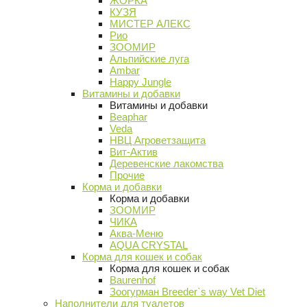
ЖОРКА
КУЗЯ
МИСТЕР АЛЕКС
Рио
ЗООМИР
Альпийские луга
Ambar
Happy Jungle
Витамины и добавки
Витамины и добавки
Beaphar
Veda
НВЦ Агроветзащита
Вит-Актив
Деревенские лакомства
Прочие
Корма и добавки
Корма и добавки
ЗООМИР
ЧИКА
Аква-Меню
AQUA CRYSTAL
Корма для кошек и собак
Корма для кошек и собак
Baurenhof
Зоогурман Breeder`s way Vet Diet
Наполнители для туалетов