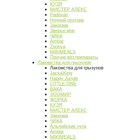
КУЗЯ
МИСТЕР АЛЕКС
Padovan
Ночной охотник
Закрома
Зверье мое
ЧИКА
Ambar
Zoonya
MIKIMEALS
Прочие вет.препараты
Лакомства для грызунов
Лакомства для грызунов
Jack&King
Happy Jungle
LITTLE ONE
ВАКА
ЗООМИР
ЖОРКА
КУЗЯ
МИСТЕР АЛЕКС
Закрома
ЧИКА
Альпийские луга
Ambar
MIKIMEALS