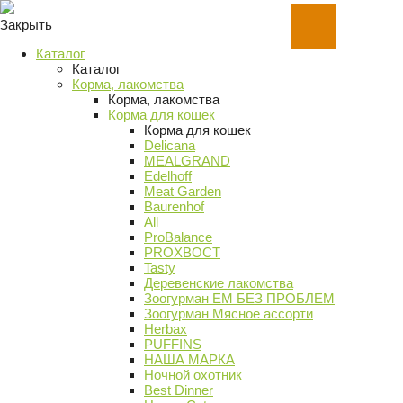
Закрыть
Каталог
Каталог
Корма, лакомства
Корма, лакомства
Корма для кошек
Корма для кошек
Delicana
MEALGRAND
Edelhoff
Meat Garden
Baurenhof
All
ProBalance
PROХВОСТ
Tasty
Деревенские лакомства
Зоогурман ЕМ БЕЗ ПРОБЛЕМ
Зоогурман Мясное ассорти
Herbax
PUFFINS
НАША МАРКА
Ночной охотник
Best Dinner