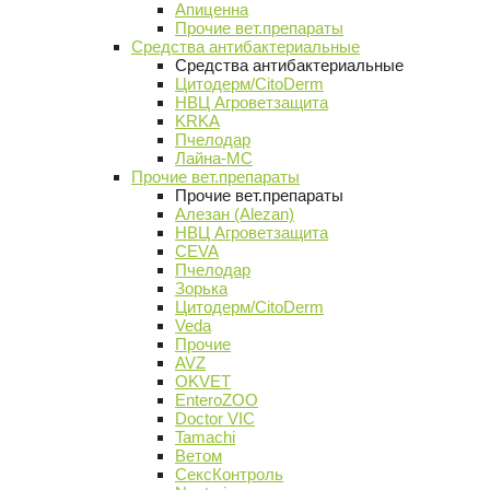
Апиценна
Прочие вет.препараты
Средства антибактериальные
Средства антибактериальные
Цитодерм/CitoDerm
НВЦ Агроветзащита
KRKA
Пчелодар
Лайна-МС
Прочие вет.препараты
Прочие вет.препараты
Алезан (Alezan)
НВЦ Агроветзащита
CEVA
Пчелодар
Зорька
Цитодерм/CitoDerm
Veda
Прочие
AVZ
OKVET
EnteroZOO
Doctor VIC
Tamachi
Ветом
СексКонтроль