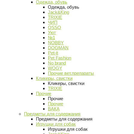
Одежда, обувь
Одежда, обувь
Jack&King
TRIXIE
ЧИП
OSSO
Уют
№1
NOBBY
DOGMAN
Pet-it
Pet Fashion
No brand
WOGY
Прочие вет.препараты
Кликеры, свистки
Кликеры, свистки
TRIXIE
Прочие
Прочие
Прочие
ВАКА
Предметы для содержания
Предметы для содержания
Игрушки для собак
Игрушки для собак