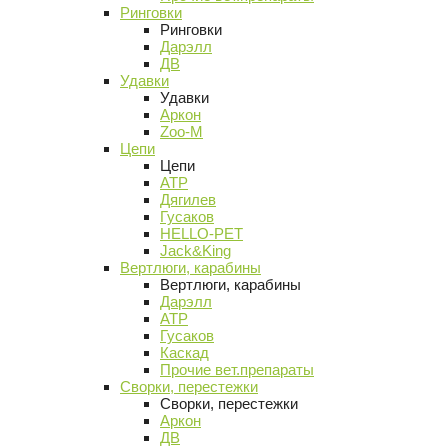
Ринговки
Ринговки
Дарэлл
ДВ
Удавки
Удавки
Аркон
Zoo-M
Цепи
Цепи
АТР
Дягилев
Гусаков
HELLO-PET
Jack&King
Вертлюги, карабины
Вертлюги, карабины
Дарэлл
АТР
Гусаков
Каскад
Прочие вет.препараты
Сворки, перестежки
Сворки, перестежки
Аркон
ДВ