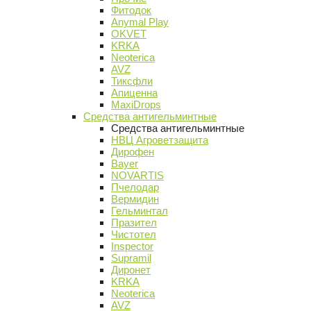
Фитодок
Anymal Play
OKVET
KRKA
Neoterica
AVZ
Тиксфли
Апиценна
MaxiDrops
Средства антигельминтные
Средства антигельминтные
НВЦ Агроветзащита
Дирофен
Bayer
NOVARTIS
Пчелодар
Вермидин
Гельминтал
Празител
Чистотел
Inspector
Supramil
Диронет
KRKA
Neoterica
AVZ