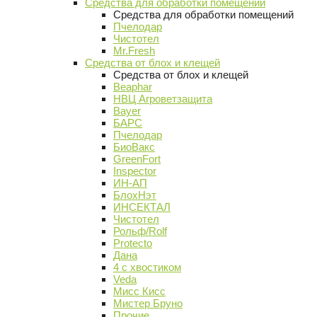
Средства для обработки помещений
Средства для обработки помещений
Пчелодар
Чистотел
Mr.Fresh
Средства от блох и клещей
Средства от блох и клещей
Beaphar
НВЦ Агроветзащита
Bayer
БАРС
Пчелодар
БиоВакс
GreenFort
Inspector
ИН-АП
БлохНэт
ИНСЕКТАЛ
Чистотел
Рольф/Rolf
Protecto
Дана
4 с хвостиком
Veda
Мисс Кисс
Мистер Бруно
Прочие