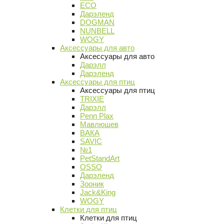
ECO
Дарэленд
DOGMAN
NUNBELL
WOGY
Аксессуары для авто
Аксессуары для авто
Дарэлл
Дарэленд
Аксессуары для птиц
Аксессуары для птиц
TRIXIE
Дарэлл
Penn Plax
Мавлюшев
ВАКА
SAVIC
№1
PetStandArt
OSSO
Дарэленд
Зооник
Jack&King
WOGY
Клетки для птиц
Клетки для птиц