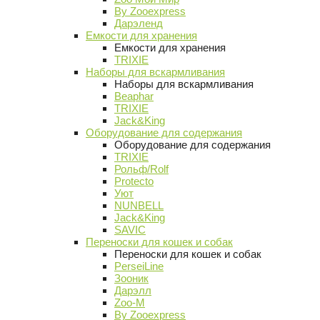
By Zooexpress
Дарэленд
Емкости для хранения
Емкости для хранения
TRIXIE
Наборы для вскармливания
Наборы для вскармливания
Beaphar
TRIXIE
Jack&King
Оборудование для содержания
Оборудование для содержания
TRIXIE
Рольф/Rolf
Protecto
Уют
NUNBELL
Jack&King
SAVIC
Переноски для кошек и собак
Переноски для кошек и собак
PerseiLine
Зооник
Дарэлл
Zoo-M
By Zooexpress