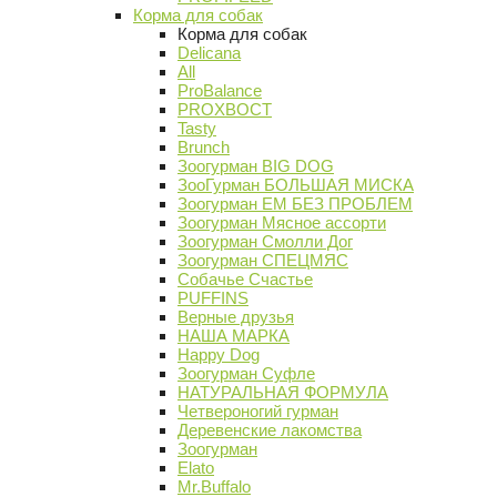
Корма для собак
Корма для собак
Delicana
All
ProBalance
PROХВОСТ
Tasty
Brunch
Зоогурман BIG DOG
ЗооГурман БОЛЬШАЯ МИСКА
Зоогурман ЕМ БЕЗ ПРОБЛЕМ
Зоогурман Мясное ассорти
Зоогурман Смолли Дог
Зоогурман СПЕЦМЯС
Собачье Счастье
PUFFINS
Верные друзья
НАША МАРКА
Happy Dog
Зоогурман Суфле
НАТУРАЛЬНАЯ ФОРМУЛА
Четвероногий гурман
Деревенские лакомства
Зоогурман
Elato
Mr.Buffalo