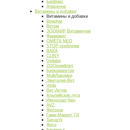
БиоВакс
Апиценна
Витамины и добавки
Витамины и добавки
Beaphar
Ветом
ЗООМИР Витаминчик
Фармавит
ОМЕГА NEO
STOP-проблема
ВАКА
CLINY
Unitabs
ZOOкомфорт
Биокорректор
MultiЛакомки
Эвиталия-Вет
Veda
Вит-Актив
Альпийские луга
Имунозал Neo
AVZ
Фитодок
Гама-Маркет ТД
Tamachi
Фито
Neoterica