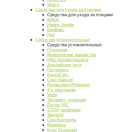
Welco
Средства для ухода за птицами
Средства для ухода за птицами
ВАКА
Happy Jungle
БиоВакс
Рио
Средства успокоительные
Средства успокоительные
Пчелодар
Деревенские лакомства
НВЦ Агроветзащита
Альпийские луга
Гестренол
КонтрСекс
Секс-барьер
Релаксивет/Relaxivet
4 с хвостиком
Veda
Экспресс успокоин
Doctor VIC
STOP-проблема
Tamachi
СексКонтроль
Neoterica
Курс Успокоин