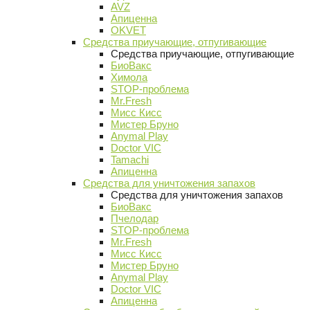
AVZ
Апиценна
OKVET
Средства приучающие, отпугивающие
Средства приучающие, отпугивающие
БиоВакс
Химола
STOP-проблема
Mr.Fresh
Мисс Кисс
Мистер Бруно
Anymal Play
Doctor VIC
Tamachi
Апиценна
Средства для уничтожения запахов
Средства для уничтожения запахов
БиоВакс
Пчелодар
STOP-проблема
Mr.Fresh
Мисс Кисс
Мистер Бруно
Anymal Play
Doctor VIC
Апиценна