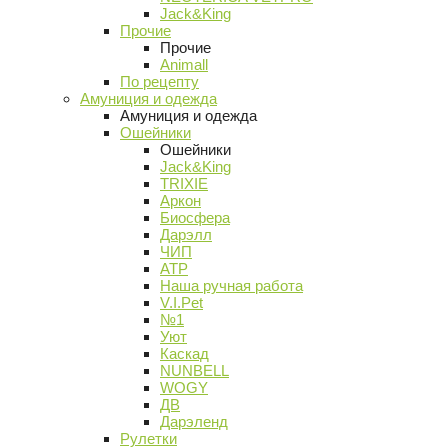
Jack&King
Прочие
Прочие
Animall
По рецепту
Амуниция и одежда
Амуниция и одежда
Ошейники
Ошейники
Jack&King
TRIXIE
Аркон
Биосфера
Дарэлл
ЧИП
АТР
Наша ручная работа
V.I.Pet
№1
Уют
Каскад
NUNBELL
WOGY
ДВ
Дарэленд
Рулетки