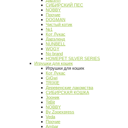
Дарэлл
СИБИРСКИЙ ПЕС
NOBBY
Прочие
DOGMAN
Чистый котик
№1
Кот Лукас
Дарэленд
NUNBELL
WOGY
No brand
HOMEPET SILVER SERIES
Игрушки для кошек
Игрушки для кошек
Кот Лукас
GiGwi
TRIXIE
Деревенские лакомства
СИБИРСКАЯ КОШКА
Зооник
TitBit
NOBBY
By Zooexpress
Veda
Прочие
Ambar