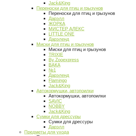
Jack&King
Переноски для птиц и грызунов
Переноски для птиц и грызунов
Дарэлл
ЖОРКА
МИСТЕР АЛЕКС
LITTLE ONE
Дарэленд
Миски для птиц и грызунов
Миски для птиц и грызунов
TRIXIE
By Zooexpress
ВАКА
№1
Дарэленд
Flamingo
Jack&King
Автокормушки, автопоилки
Автокормушки, автопоилки
SAVIC
NOBBY
Jack&King
Сумки для дрессуры
Сумки для дрессуры
Дарэлл
Предметы для ухода