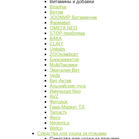
Витамины и добавки
Beaphar
Ветом
ЗООМИР Витаминчик
Фармавит
ОМЕГА NEO
STOP-проблема
ВАКА
CLINY
Unitabs
ZOOкомфорт
Биокорректор
MultiЛакомки
Эвиталия-Вет
Veda
Вит-Актив
Альпийские луга
Имунозал Neo
AVZ
Фитодок
Гама-Маркет ТД
Tamachi
Фито
Neoterica
Welco
Средства для ухода за птицами
Средства для ухода за птицами