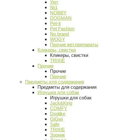
Уют
№1
NOBBY
DOGMAN
Pet-it
Pet Fashion
No brand
WOGY
Прочие вет.препараты
Кликеры, свистки
Кликеры, свистки
TRIXIE
Прочие
Прочие
Прочие
Предметы для содержания
Предметы для содержания
Игрушки для собак
Игрушки для собак
Jack&King
COMFY
Doglike
GiGwi
Safe
TRIXIE
Зооник