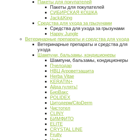
Пакеты для покупателей
Пакеты для покупателей
СИБИРСКАЯ КОШКА
Jack&King
Средства для ухода за грызунами
Средства для ухода за грызунами
Happy Jungle
Ветеринарные препараты и средства для ухода
Ветеринарные препараты и средства для
ухода
Шампуни, бальзамы, кондиционеры
Шампуни, бальзамы, кондиционеры
Пчелодар
НВЦ Агроветзащита
Herba Vitae
KERATIN+
Айда гулять!
БиоВакс
POLIDEX
Цитодерм/CitoDerm
Чистотел
CLINY
БИМФИТО
ELITE
CRYSTAL LINE
Frutty
Veda