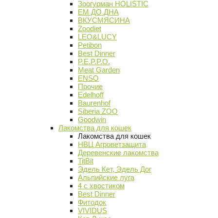
Зоогурман HOLISTIC
ЕМ ДО ДНА
ВКУСМЯСИНА
Zoodiet
LEO&LUCY
Petibon
Best Dinner
P.E.P.P.O.
Meat Garden
ENSO
Прочие
Edelhoff
Baurenhof
Siberia ZOO
Goodwin
Лакомства для кошек
Лакомства для кошек
НВЦ Агроветзащита
Деревенские лакомства
TitBit
Эдель Кет, Эдель Дог
Альпийские луга
4 с хвостиком
Best Dinner
Фитодок
VIVIDUS