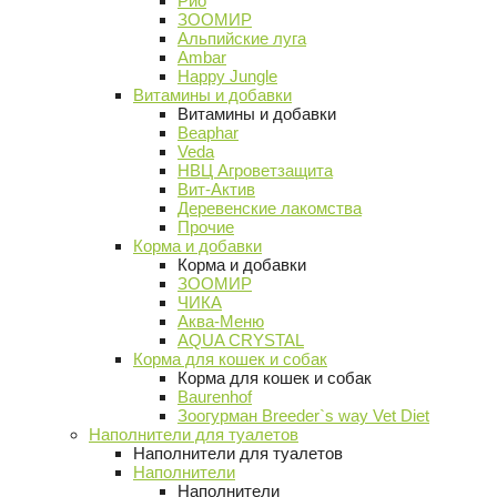
Рио
ЗООМИР
Альпийские луга
Ambar
Happy Jungle
Витамины и добавки
Витамины и добавки
Beaphar
Veda
НВЦ Агроветзащита
Вит-Актив
Деревенские лакомства
Прочие
Корма и добавки
Корма и добавки
ЗООМИР
ЧИКА
Аква-Меню
AQUA CRYSTAL
Корма для кошек и собак
Корма для кошек и собак
Baurenhof
Зоогурман Breeder`s way Vet Diet
Наполнители для туалетов
Наполнители для туалетов
Наполнители
Наполнители