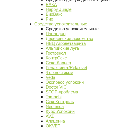
ВАКА
Happy Jungle
БиоВакс
Рио
Средства успокоительные
Средства успокоительные
Пчелодар
Деревенские лакомства
НВЦ Агроветзащита
Альпийские луга
Гестренол
КонтрСекс
Секс-барьер
Релаксивет/Relaxivet
4 с хвостиком
Veda
Экспресс успокоин
Doctor VIC
STOP-проблема
Tamachi
СексКонтроль
Neoterica
Курс Успокоин
AVZ
Апиценна
OKVET