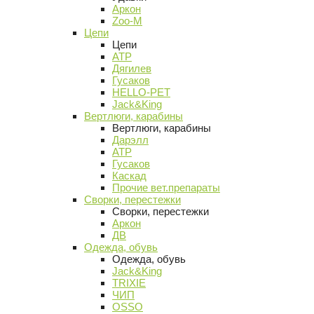
Аркон
Zoo-M
Цепи
Цепи
АТР
Дягилев
Гусаков
HELLO-PET
Jack&King
Вертлюги, карабины
Вертлюги, карабины
Дарэлл
АТР
Гусаков
Каскад
Прочие вет.препараты
Сворки, перестежки
Сворки, перестежки
Аркон
ДВ
Одежда, обувь
Одежда, обувь
Jack&King
TRIXIE
ЧИП
OSSO