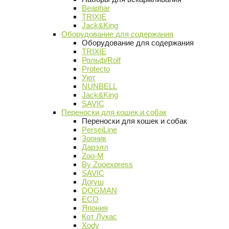
Beaphar
TRIXIE
Jack&King
Оборудование для содержания
Оборудование для содержания
TRIXIE
Рольф/Rolf
Protecto
Уют
NUNBELL
Jack&King
SAVIC
Переноски для кошек и собак
Переноски для кошек и собак
PerseiLine
Зооник
Дарэлл
Zoo-M
By Zooexpress
SAVIC
Догуш
DOGMAN
ECO
Япония
Кот Лукас
Xody