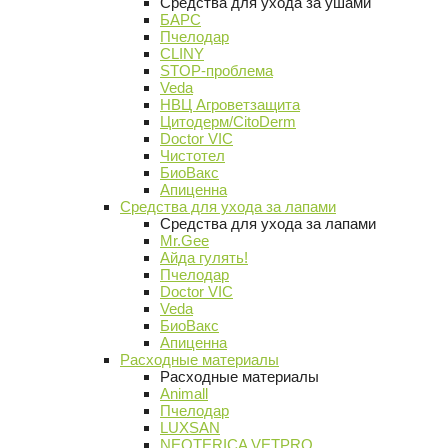
Средства для ухода за ушами
БАРС
Пчелодар
CLINY
STOP-проблема
Veda
НВЦ Агроветзащита
Цитодерм/CitoDerm
Doctor VIC
Чистотел
БиоВакс
Апиценна
Средства для ухода за лапами
Средства для ухода за лапами
Mr.Gee
Айда гулять!
Пчелодар
Doctor VIC
Veda
БиоВакс
Апиценна
Расходные материалы
Расходные материалы
Animall
Пчелодар
LUXSAN
NEOTERICA VETPRO