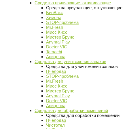
Средства приучающие, отпугивающие
Средства приучающие, отпугивающие
БиоВакс
Химола
STOP-проблема
Mr.Fresh
Мисс Кисс
Мистер Бруно
Anymal Play
Doctor VIC
Tamachi
Апиценна
Средства для уничтожения запахов
Средства для уничтожения запахов
Пчелодар
STOP-проблема
Mr.Fresh
Мисс Кисс
Мистер Бруно
Anymal Play
Doctor VIC
Апиценна
Средства для обработки помещений
Средства для обработки помещений
Пчелодар
Чистотел