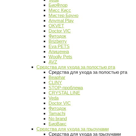
БиоФлор
Мисс Кисс
Мистер Бруно
Anymal Play
OKVET
Doctor VIC
Фитодок
Brizberry
Eva PETS
Апиценна
Woolly Pets
AVZ
Средства для ухода за полостью рта
Средства для ухода за полостью рта
Beaphar
CLINY
STOP-проблема
CRYSTAL LINE
Veda
Doctor VIC
Фитодок
Tamachi
No brand
БиоВакс
Средства для ухода за грызунами
Средства для ухода за грызунами