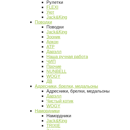
Рулетки
FLEXI
Уют
Jack&King
Поводки
Поводки
Jack&King
Зооник
Аркон
АТР
Дарэлл
Наша ручная работа
ЧИП
Прочие
NUNBELL
WOGY
ДВ
Адресники, брелки, медальоны
Адресники, брелки, медальоны
Дарэлл
Чистый котик
WOGY
Намордники
Намордники
Jack&King
TRIXIE