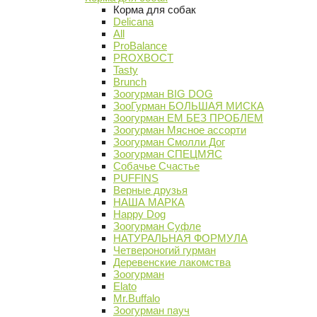
Корма для собак
Delicana
All
ProBalance
PROХВОСТ
Tasty
Brunch
Зоогурман BIG DOG
ЗооГурман БОЛЬШАЯ МИСКА
Зоогурман ЕМ БЕЗ ПРОБЛЕМ
Зоогурман Мясное ассорти
Зоогурман Смолли Дог
Зоогурман СПЕЦМЯС
Собачье Счастье
PUFFINS
Верные друзья
НАША МАРКА
Happy Dog
Зоогурман Суфле
НАТУРАЛЬНАЯ ФОРМУЛА
Четвероногий гурман
Деревенские лакомства
Зоогурман
Elato
Mr.Buffalo
Зоогурман пауч