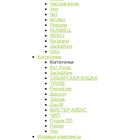
Чистый котик
Уют
№1
Mr.Alex
Petsona
NUNBELL
WOGY
No brand
Jack&King
GiGi
Когтеточки
Когтеточки
Кот Лукас
Jack&King
СИБИРСКАЯ КОШКА
TRIXIE
PerseiLine
Дарэлл
Зооник
Zoo-M
МИСТЕР АЛЕКС
ЧИП
Пушок ПП
Petsiki
Уют
Игровые комплексы