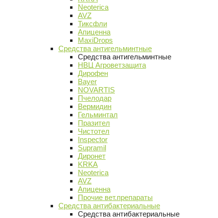
Neoterica
AVZ
Тиксфли
Апиценна
MaxiDrops
Средства антигельминтные
Средства антигельминтные
НВЦ Агроветзащита
Дирофен
Bayer
NOVARTIS
Пчелодар
Вермидин
Гельминтал
Празител
Чистотел
Inspector
Supramil
Диронет
KRKA
Neoterica
AVZ
Апиценна
Прочие вет.препараты
Средства антибактериальные
Средства антибактериальные