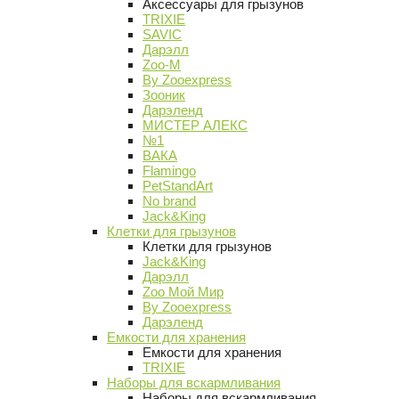
Аксессуары для грызунов
TRIXIE
SAVIC
Дарэлл
Zoo-M
By Zooexpress
Зооник
Дарэленд
МИСТЕР АЛЕКС
№1
ВАКА
Flamingo
PetStandArt
No brand
Jack&King
Клетки для грызунов
Клетки для грызунов
Jack&King
Дарэлл
Zoo Мой Мир
By Zooexpress
Дарэленд
Емкости для хранения
Емкости для хранения
TRIXIE
Наборы для вскармливания
Наборы для вскармливания