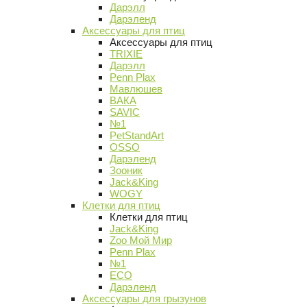
Дарэлл
Дарэленд
Аксессуары для птиц
Аксессуары для птиц
TRIXIE
Дарэлл
Penn Plax
Мавлюшев
ВАКА
SAVIC
№1
PetStandArt
OSSO
Дарэленд
Зооник
Jack&King
WOGY
Клетки для птиц
Клетки для птиц
Jack&King
Zoo Мой Мир
Penn Plax
№1
ECO
Дарэленд
Аксессуары для грызунов