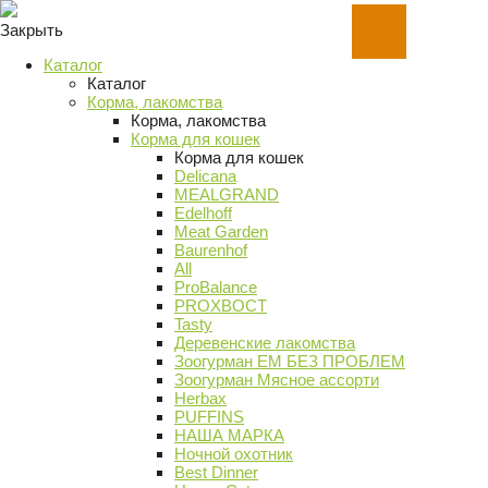
Закрыть
Каталог
Каталог
Корма, лакомства
Корма, лакомства
Корма для кошек
Корма для кошек
Delicana
MEALGRAND
Edelhoff
Meat Garden
Baurenhof
All
ProBalance
PROХВОСТ
Tasty
Деревенские лакомства
Зоогурман ЕМ БЕЗ ПРОБЛЕМ
Зоогурман Мясное ассорти
Herbax
PUFFINS
НАША МАРКА
Ночной охотник
Best Dinner