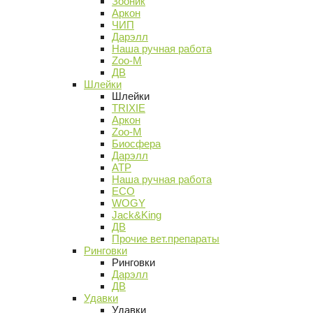
Зооник
Аркон
ЧИП
Дарэлл
Наша ручная работа
Zoo-M
ДВ
Шлейки
Шлейки
TRIXIE
Аркон
Zoo-M
Биосфера
Дарэлл
АТР
Наша ручная работа
ECO
WOGY
Jack&King
ДВ
Прочие вет.препараты
Ринговки
Ринговки
Дарэлл
ДВ
Удавки
Удавки