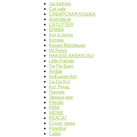
Jack&King
Cat safe
СИБИРСКАЯ КОШКА
Aromaticat
CATLITTER
БРАВА
Кот в лотке
Котяра
Кошки Матрёшки
Mr.Fresh
HAKASE AREKKUSU
Little Friends
Пи-Пи-Бент
Ambar
АлЁшкин Кот
Си Си Кэт
Кот Лукас
Прочие
Зверье мое
Petclay
PANI
WEWE
PEACAT
Сухие тапки
PureMur
Cattoi