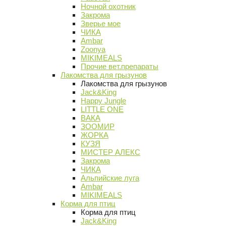
Ночной охотник
Закрома
Зверье мое
ЧИКА
Ambar
Zoonya
MIKIMEALS
Прочие вет.препараты
Лакомства для грызунов
Лакомства для грызунов
Jack&King
Happy Jungle
LITTLE ONE
ВАКА
ЗООМИР
ЖОРКА
КУЗЯ
МИСТЕР АЛЕКС
Закрома
ЧИКА
Альпийские луга
Ambar
MIKIMEALS
Корма для птиц
Корма для птиц
Jack&King