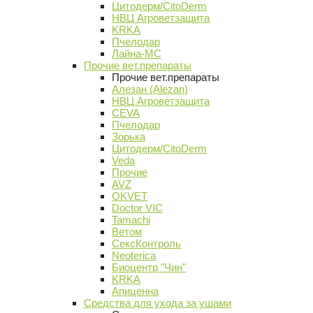
Цитодерм/CitoDerm
НВЦ Агроветзащита
KRKA
Пчелодар
Лайна-МС
Прочие вет.препараты
Прочие вет.препараты
Алезан (Alezan)
НВЦ Агроветзащита
CEVA
Пчелодар
Зорька
Цитодерм/CitoDerm
Veda
Прочие
AVZ
OKVET
Doctor VIC
Tamachi
Ветом
СексКонтроль
Neoterica
Биоцентр "Чин"
KRKA
Апиценна
Средства для ухода за ушами