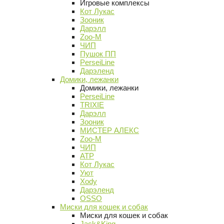
Игровые комплексы
Кот Лукас
Зооник
Дарэлл
Zoo-M
ЧИП
Пушок ПП
PerseiLine
Дарэленд
Домики, лежанки
Домики, лежанки
PerseiLine
TRIXIE
Дарэлл
Зооник
МИСТЕР АЛЕКС
Zoo-M
ЧИП
АТР
Кот Лукас
Уют
Xody
Дарэленд
OSSO
Миски для кошек и собак
Миски для кошек и собак
Jack&King