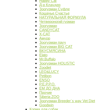
Happy Cat
Д-р Клаудер
Зоогурман Суфле
Кошачье Счастье
НАТУРАЛЬНАЯ ФОРМУЛА
Четвероногий гурман
Зоогурман
CANDYCAT
X-CAT
Амурр
Зоогурман пауч
Зоогурман BIG CAT
ВКУСМЯСИНА
Elato
Mr.Buffalo
Зоогурман HOLISTIC
Zoodiet
LEO&LUCY
Petibon
ENSO
P.E.P.P.O.
ЕМ ДО ДНА
Прочие
Siberia ZOO
Зоогурман Breeder`s way Vet Diet
Goodwin
Корма для собак