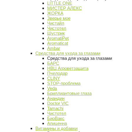
LITTLE ONE
МИСТЕР АЛЕКС
ЖОРКА
Зверье мое
Чистайл
Чистотел
Шустрик
AromatiPet
Aromaticat
Ambar
Средства для ухода за глазами
Средства для ухода за глазами
БАРС
НВЦ Агроветзащита
Пчелодар
CLINY
STOP-проблема
Veda
Бриллиантовые глаза
Анандин
Doctor VIC
Tamachi
Чистотел
БиоВакс
Апиценна
Витамины и добавки