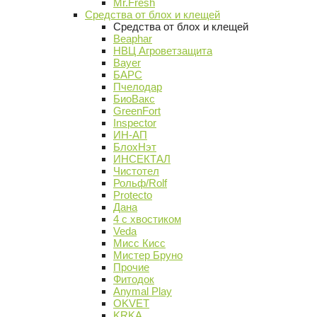
Mr.Fresh
Средства от блох и клещей
Средства от блох и клещей
Beaphar
НВЦ Агроветзащита
Bayer
БАРС
Пчелодар
БиоВакс
GreenFort
Inspector
ИН-АП
БлохНэт
ИНСЕКТАЛ
Чистотел
Рольф/Rolf
Protecto
Дана
4 с хвостиком
Veda
Мисс Кисс
Мистер Бруно
Прочие
Фитодок
Anymal Play
OKVET
KRKA