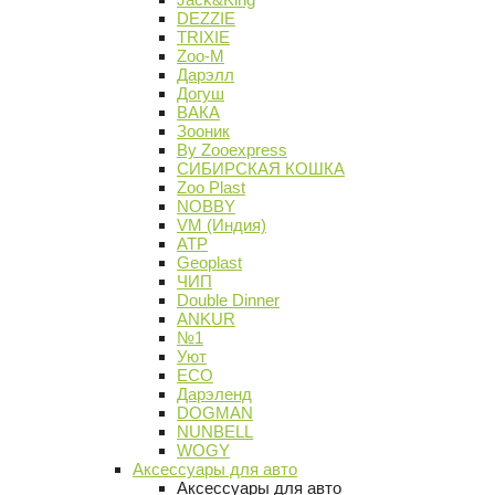
DEZZIE
TRIXIE
Zoo-M
Дарэлл
Догуш
ВАКА
Зооник
By Zooexpress
СИБИРСКАЯ КОШКА
Zoo Plast
NOBBY
VM (Индия)
АТР
Geoplast
ЧИП
Double Dinner
ANKUR
№1
Уют
ECO
Дарэленд
DOGMAN
NUNBELL
WOGY
Аксессуары для авто
Аксессуары для авто