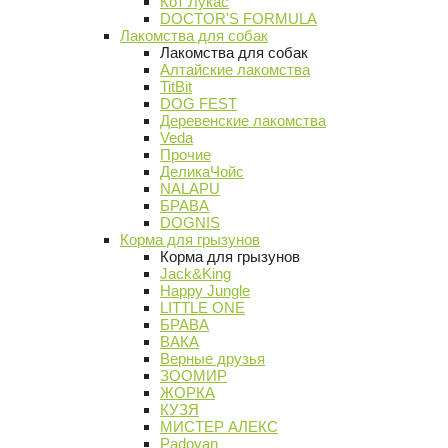
Кот Лукас
DOCTOR'S FORMULA
Лакомства для собак
Лакомства для собак
Алтайские лакомства
TitBit
DOG FEST
Деревенские лакомства
Veda
Прочие
ДеликаЧойс
NALAPU
БРАВА
DOGNIS
Корма для грызунов
Корма для грызунов
Jack&King
Happy Jungle
LITTLE ONE
БРАВА
ВАКА
Верные друзья
ЗООМИР
ЖОРКА
КУЗЯ
МИСТЕР АЛЕКС
Padovan