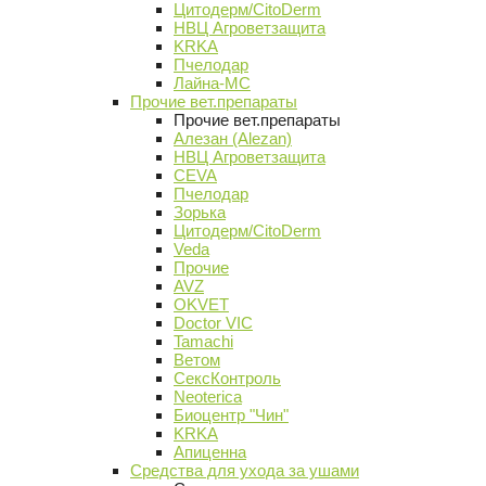
Цитодерм/CitoDerm
НВЦ Агроветзащита
KRKA
Пчелодар
Лайна-МС
Прочие вет.препараты
Прочие вет.препараты
Алезан (Alezan)
НВЦ Агроветзащита
CEVA
Пчелодар
Зорька
Цитодерм/CitoDerm
Veda
Прочие
AVZ
OKVET
Doctor VIC
Tamachi
Ветом
СексКонтроль
Neoterica
Биоцентр "Чин"
KRKA
Апиценна
Средства для ухода за ушами