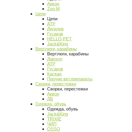
Аркон
Zoo-M
Цепи
Цепи
АТР
Дягилев
Гусаков
HELLO-PET
Jack&King
Вертлюги, карабины
Вертлюги, карабины
Дарэлл
АТР
Гусаков
Каскад
Прочие вет.препараты
Сворки, перестежки
Сворки, перестежки
Аркон
ДВ
Одежда, обувь
Одежда, обувь
Jack&King
TRIXIE
ЧИП
OSSO