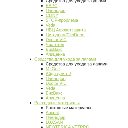
Средства для ухода за ушами
БАРС
Пчелодар
CLINY
STOP-проблема
Veda
НВЦ Агроветзащита
Цитодерм/CitoDerm
Doctor VIC
Чистотел
БиоВакс
Апиценна
Средства для ухода за лапами
Средства для ухода за лапами
Mr.Gee
Айда гулять!
Пчелодар
Doctor VIC
Veda
БиоВакс
Апиценна
Расходные материалы
Расходные материалы
Animall
Пчелодар
LUXSAN
NEOTERICA VETPRO