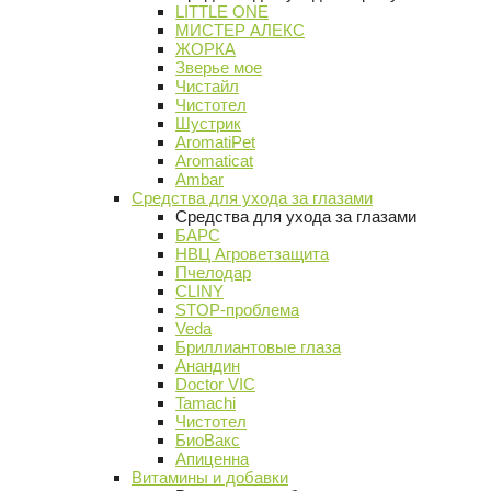
LITTLE ONE
МИСТЕР АЛЕКС
ЖОРКА
Зверье мое
Чистайл
Чистотел
Шустрик
AromatiPet
Aromaticat
Ambar
Средства для ухода за глазами
Средства для ухода за глазами
БАРС
НВЦ Агроветзащита
Пчелодар
CLINY
STOP-проблема
Veda
Бриллиантовые глаза
Анандин
Doctor VIC
Tamachi
Чистотел
БиоВакс
Апиценна
Витамины и добавки