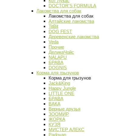
Кот Лукас
DOCTOR'S FORMULA
Лакомства для собак
Лакомства для собак
Алтайские лакомства
TitBit
DOG FEST
Деревенские лакомства
Veda
Прочие
ДеликаЧойс
NALAPU
БРАВА
DOGNIS
Корма для грызунов
Корма для грызунов
Jack&King
Happy Jungle
LITTLE ONE
БРАВА
ВАКА
Верные друзья
ЗООМИР
ЖОРКА
КУЗЯ
МИСТЕР АЛЕКС
Padovan