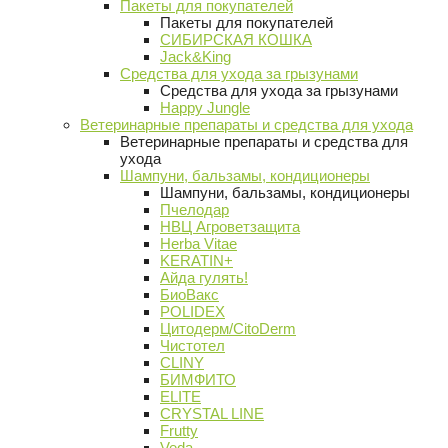
Пакеты для покупателей
Пакеты для покупателей
СИБИРСКАЯ КОШКА
Jack&King
Средства для ухода за грызунами
Средства для ухода за грызунами
Happy Jungle
Ветеринарные препараты и средства для ухода
Ветеринарные препараты и средства для
ухода
Шампуни, бальзамы, кондиционеры
Шампуни, бальзамы, кондиционеры
Пчелодар
НВЦ Агроветзащита
Herba Vitae
KERATIN+
Айда гулять!
БиоВакс
POLIDEX
Цитодерм/CitoDerm
Чистотел
CLINY
БИМФИТО
ELITE
CRYSTAL LINE
Frutty
Veda