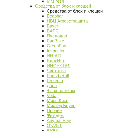
Mr.Fresh
Средства от блох и клещей
Средства от блох и клещей
Beaphar
НВЦ Агроветзащита
Bayer
БАРС
Пчелодар
БиоВакс
GreenFort
Inspector
ИН-АП
БлохНэт
ИНСЕКТАЛ
Чистотел
Рольф/Rolf
Protecto
Дана
4 с хвостиком
Veda
Мисс Кисс
Мистер Бруно
Прочие
Фитодок
Anymal Play
OKVET
KRKA