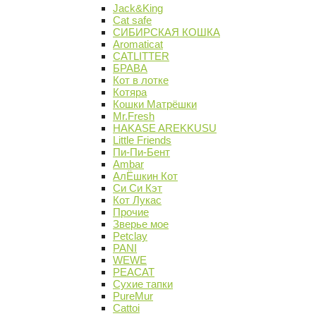
Jack&King
Cat safe
СИБИРСКАЯ КОШКА
Aromaticat
CATLITTER
БРАВА
Кот в лотке
Котяра
Кошки Матрёшки
Mr.Fresh
HAKASE AREKKUSU
Little Friends
Пи-Пи-Бент
Ambar
АлЁшкин Кот
Си Си Кэт
Кот Лукас
Прочие
Зверье мое
Petclay
PANI
WEWE
PEACAT
Сухие тапки
PureMur
Cattoi