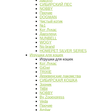
Дарэлл
СИБИРСКИЙ ПЕС
NOBBY
Прочие
DOGMAN
Чистый котик
№1
Кот Лукас
Дарэленд
NUNBELL
WOGY
No brand
HOMEPET SILVER SERIES
Игрушки для кошек
Игрушки для кошек
Кот Лукас
GiGwi
TRIXIE
Деревенские лакомства
СИБИРСКАЯ КОШКА
Зооник
TitBit
NOBBY
By Zooexpress
Veda
Прочие
Ambar