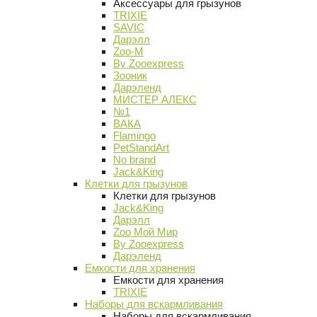
Аксессуары для грызунов
TRIXIE
SAVIC
Дарэлл
Zoo-M
By Zooexpress
Зооник
Дарэленд
МИСТЕР АЛЕКС
№1
ВАКА
Flamingo
PetStandArt
No brand
Jack&King
Клетки для грызунов
Клетки для грызунов
Jack&King
Дарэлл
Zoo Мой Мир
By Zooexpress
Дарэленд
Емкости для хранения
Емкости для хранения
TRIXIE
Наборы для вскармливания
Наборы для вскармливания