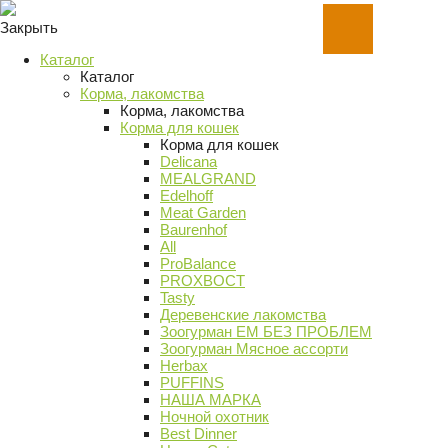
Закрыть
Каталог
Каталог
Корма, лакомства
Корма, лакомства
Корма для кошек
Корма для кошек
Delicana
MEALGRAND
Edelhoff
Meat Garden
Baurenhof
All
ProBalance
PROХВОСТ
Tasty
Деревенские лакомства
Зоогурман ЕМ БЕЗ ПРОБЛЕМ
Зоогурман Мясное ассорти
Herbax
PUFFINS
НАША МАРКА
Ночной охотник
Best Dinner