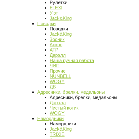
Рулетки
FLEXI
Уют
Jack&King
Поводки
Поводки
Jack&King
Зооник
Аркон
АТР
Дарэлл
Наша ручная работа
ЧИП
Прочие
NUNBELL
WOGY
ДВ
Адресники, брелки, медальоны
Адресники, брелки, медальоны
Дарэлл
Чистый котик
WOGY
Намордники
Намордники
Jack&King
TRIXIE