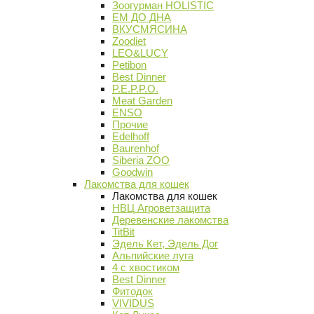
Зоогурман HOLISTIC
ЕМ ДО ДНА
ВКУСМЯСИНА
Zoodiet
LEO&LUCY
Petibon
Best Dinner
P.E.P.P.O.
Meat Garden
ENSO
Прочие
Edelhoff
Baurenhof
Siberia ZOO
Goodwin
Лакомства для кошек
Лакомства для кошек
НВЦ Агроветзащита
Деревенские лакомства
TitBit
Эдель Кет, Эдель Дог
Альпийские луга
4 с хвостиком
Best Dinner
Фитодок
VIVIDUS