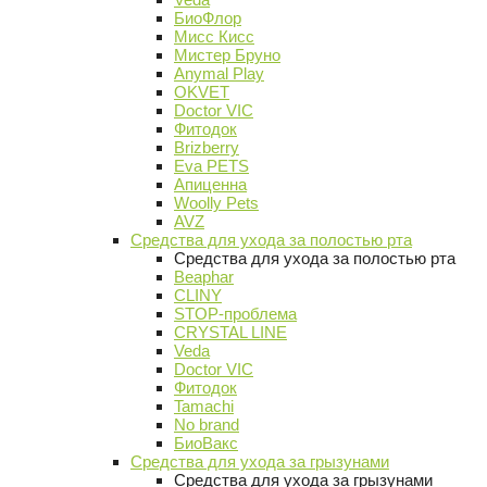
БиоФлор
Мисс Кисс
Мистер Бруно
Anymal Play
OKVET
Doctor VIC
Фитодок
Brizberry
Eva PETS
Апиценна
Woolly Pets
AVZ
Средства для ухода за полостью рта
Средства для ухода за полостью рта
Beaphar
CLINY
STOP-проблема
CRYSTAL LINE
Veda
Doctor VIC
Фитодок
Tamachi
No brand
БиоВакс
Средства для ухода за грызунами
Средства для ухода за грызунами