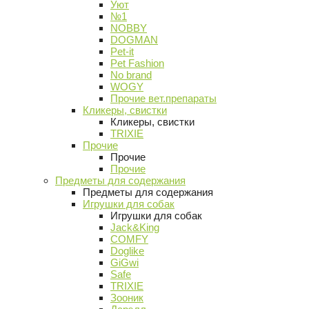
Уют
№1
NOBBY
DOGMAN
Pet-it
Pet Fashion
No brand
WOGY
Прочие вет.препараты
Кликеры, свистки
Кликеры, свистки
TRIXIE
Прочие
Прочие
Прочие
Предметы для содержания
Предметы для содержания
Игрушки для собак
Игрушки для собак
Jack&King
COMFY
Doglike
GiGwi
Safe
TRIXIE
Зооник