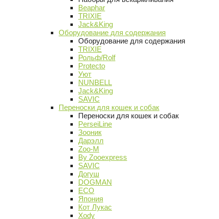
Beaphar
TRIXIE
Jack&King
Оборудование для содержания
Оборудование для содержания
TRIXIE
Рольф/Rolf
Protecto
Уют
NUNBELL
Jack&King
SAVIC
Переноски для кошек и собак
Переноски для кошек и собак
PerseiLine
Зооник
Дарэлл
Zoo-M
By Zooexpress
SAVIC
Догуш
DOGMAN
ECO
Япония
Кот Лукас
Xody