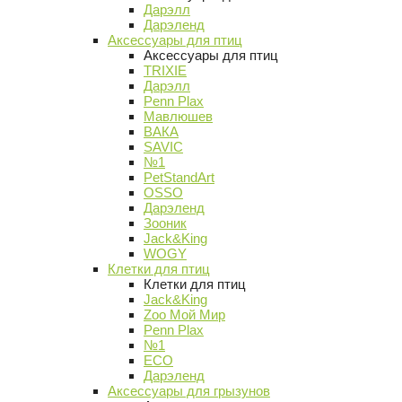
Дарэлл
Дарэленд
Аксессуары для птиц
Аксессуары для птиц
TRIXIE
Дарэлл
Penn Plax
Мавлюшев
ВАКА
SAVIC
№1
PetStandArt
OSSO
Дарэленд
Зооник
Jack&King
WOGY
Клетки для птиц
Клетки для птиц
Jack&King
Zoo Мой Мир
Penn Plax
№1
ECO
Дарэленд
Аксессуары для грызунов