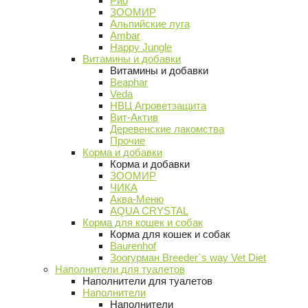
Рио
ЗООМИР
Альпийские луга
Ambar
Happy Jungle
Витамины и добавки
Витамины и добавки
Beaphar
Veda
НВЦ Агроветзащита
Вит-Актив
Деревенские лакомства
Прочие
Корма и добавки
Корма и добавки
ЗООМИР
ЧИКА
Аква-Меню
AQUA CRYSTAL
Корма для кошек и собак
Корма для кошек и собак
Baurenhof
Зоогурман Breeder`s way Vet Diet
Наполнители для туалетов
Наполнители для туалетов
Наполнители
Наполнители