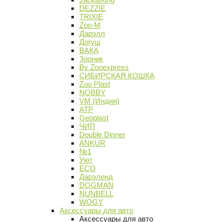
DEZZIE
TRIXIE
Zoo-M
Дарэлл
Догуш
ВАКА
Зооник
By Zooexpress
СИБИРСКАЯ КОШКА
Zoo Plast
NOBBY
VM (Индия)
АТР
Geoplast
ЧИП
Double Dinner
ANKUR
№1
Уют
ECO
Дарэленд
DOGMAN
NUNBELL
WOGY
Аксессуары для авто
Аксессуары для авто