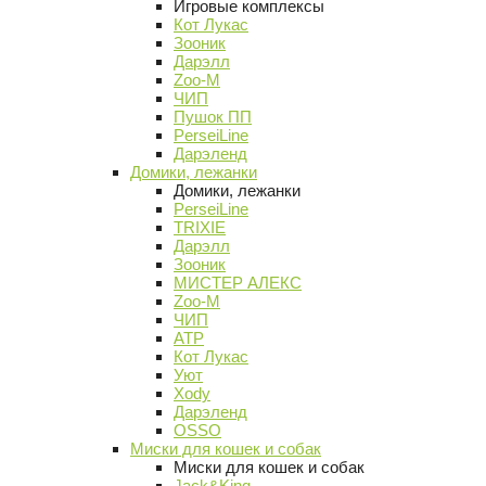
Игровые комплексы
Кот Лукас
Зооник
Дарэлл
Zoo-M
ЧИП
Пушок ПП
PerseiLine
Дарэленд
Домики, лежанки
Домики, лежанки
PerseiLine
TRIXIE
Дарэлл
Зооник
МИСТЕР АЛЕКС
Zoo-M
ЧИП
АТР
Кот Лукас
Уют
Xody
Дарэленд
OSSO
Миски для кошек и собак
Миски для кошек и собак
Jack&King