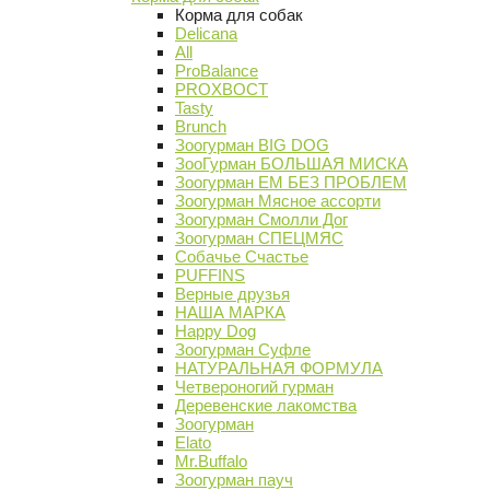
Корма для собак
Delicana
All
ProBalance
PROХВОСТ
Tasty
Brunch
Зоогурман BIG DOG
ЗооГурман БОЛЬШАЯ МИСКА
Зоогурман ЕМ БЕЗ ПРОБЛЕМ
Зоогурман Мясное ассорти
Зоогурман Смолли Дог
Зоогурман СПЕЦМЯС
Собачье Счастье
PUFFINS
Верные друзья
НАША МАРКА
Happy Dog
Зоогурман Суфле
НАТУРАЛЬНАЯ ФОРМУЛА
Четвероногий гурман
Деревенские лакомства
Зоогурман
Elato
Mr.Buffalo
Зоогурман пауч