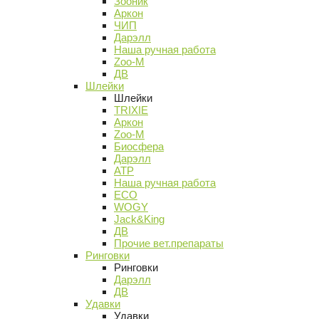
Зооник
Аркон
ЧИП
Дарэлл
Наша ручная работа
Zoo-M
ДВ
Шлейки
Шлейки
TRIXIE
Аркон
Zoo-M
Биосфера
Дарэлл
АТР
Наша ручная работа
ECO
WOGY
Jack&King
ДВ
Прочие вет.препараты
Ринговки
Ринговки
Дарэлл
ДВ
Удавки
Удавки