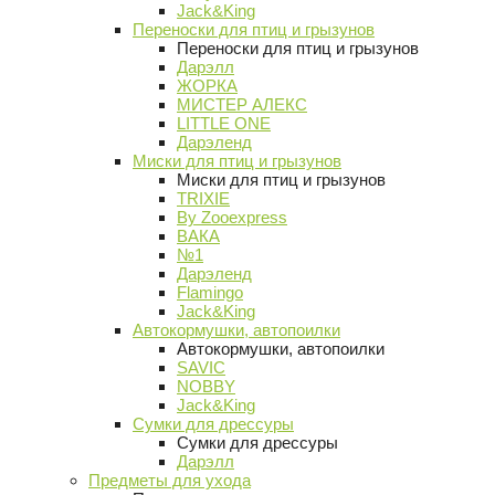
Jack&King
Переноски для птиц и грызунов
Переноски для птиц и грызунов
Дарэлл
ЖОРКА
МИСТЕР АЛЕКС
LITTLE ONE
Дарэленд
Миски для птиц и грызунов
Миски для птиц и грызунов
TRIXIE
By Zooexpress
ВАКА
№1
Дарэленд
Flamingo
Jack&King
Автокормушки, автопоилки
Автокормушки, автопоилки
SAVIC
NOBBY
Jack&King
Сумки для дрессуры
Сумки для дрессуры
Дарэлл
Предметы для ухода