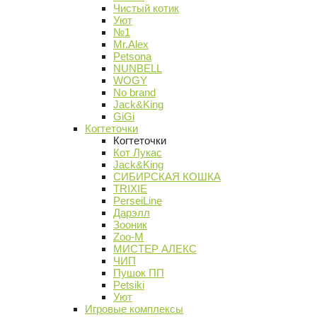
Чистый котик
Уют
№1
Mr.Alex
Petsona
NUNBELL
WOGY
No brand
Jack&King
GiGi
Когтеточки
Когтеточки
Кот Лукас
Jack&King
СИБИРСКАЯ КОШКА
TRIXIE
PerseiLine
Дарэлл
Зооник
Zoo-M
МИСТЕР АЛЕКС
ЧИП
Пушок ПП
Petsiki
Уют
Игровые комплексы