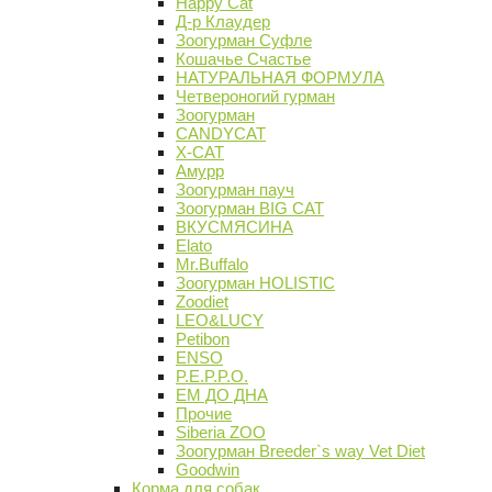
Happy Cat
Д-р Клаудер
Зоогурман Суфле
Кошачье Счастье
НАТУРАЛЬНАЯ ФОРМУЛА
Четвероногий гурман
Зоогурман
CANDYCAT
X-CAT
Амурр
Зоогурман пауч
Зоогурман BIG CAT
ВКУСМЯСИНА
Elato
Mr.Buffalo
Зоогурман HOLISTIC
Zoodiet
LEO&LUCY
Petibon
ENSO
P.E.P.P.O.
ЕМ ДО ДНА
Прочие
Siberia ZOO
Зоогурман Breeder`s way Vet Diet
Goodwin
Корма для собак