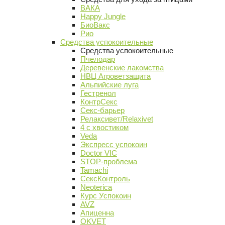
ВАКА
Happy Jungle
БиоВакс
Рио
Средства успокоительные
Средства успокоительные
Пчелодар
Деревенские лакомства
НВЦ Агроветзащита
Альпийские луга
Гестренол
КонтрСекс
Секс-барьер
Релаксивет/Relaxivet
4 с хвостиком
Veda
Экспресс успокоин
Doctor VIC
STOP-проблема
Tamachi
СексКонтроль
Neoterica
Курс Успокоин
AVZ
Апиценна
OKVET