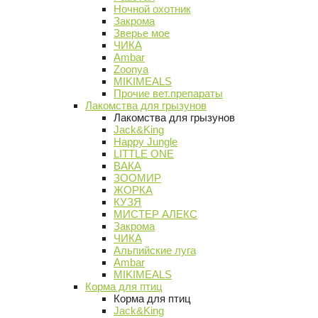
Ночной охотник
Закрома
Зверье мое
ЧИКА
Ambar
Zoonya
MIKIMEALS
Прочие вет.препараты
Лакомства для грызунов
Лакомства для грызунов
Jack&King
Happy Jungle
LITTLE ONE
ВАКА
ЗООМИР
ЖОРКА
КУЗЯ
МИСТЕР АЛЕКС
Закрома
ЧИКА
Альпийские луга
Ambar
MIKIMEALS
Корма для птиц
Корма для птиц
Jack&King