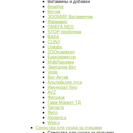
Витамины и добавки
Beaphar
Ветом
ЗООМИР Витаминчик
Фармавит
ОМЕГА NEO
STOP-проблема
ВАКА
CLINY
Unitabs
ZOOкомфорт
Биокорректор
MultiЛакомки
Эвиталия-Вет
Veda
Вит-Актив
Альпийские луга
Имунозал Neo
AVZ
Фитодок
Гама-Маркет ТД
Tamachi
Фито
Neoterica
Welco
Средства для ухода за птицами
Средства для ухода за птицами