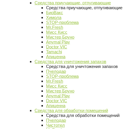
Средства приучающие, отпугивающие
Средства приучающие, отпугивающие
БиоВакс
Химола
STOP-проблема
Mr.Fresh
Мисс Кисс
Мистер Бруно
Anymal Play
Doctor VIC
Tamachi
Апиценна
Средства для уничтожения запахов
Средства для уничтожения запахов
Пчелодар
STOP-проблема
Mr.Fresh
Мисс Кисс
Мистер Бруно
Anymal Play
Doctor VIC
Апиценна
Средства для обработки помещений
Средства для обработки помещений
Пчелодар
Чистотел