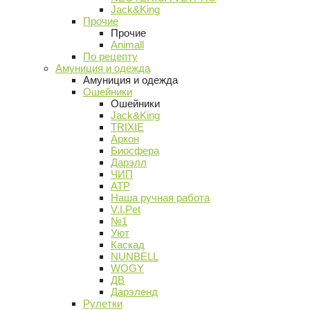
Jack&King
Прочие
Прочие
Animall
По рецепту
Амуниция и одежда
Амуниция и одежда
Ошейники
Ошейники
Jack&King
TRIXIE
Аркон
Биосфера
Дарэлл
ЧИП
АТР
Наша ручная работа
V.I.Pet
№1
Уют
Каскад
NUNBELL
WOGY
ДВ
Дарэленд
Рулетки