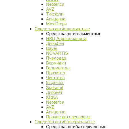
Neoterica
AVZ
Тиксфли
Апиценна
MaxiDrops
Средства антигельминтные
Средства антигельминтные
НВЦ Агроветзащита
Дирофен
Bayer
NOVARTIS
Пчелодар
Вермидин
Гельминтал
Празител
Чистотел
Inspector
Supramil
Диронет
KRKA
Neoterica
AVZ
Апиценна
Прочие вет.препараты
Средства антибактериальные
Средства антибактериальные