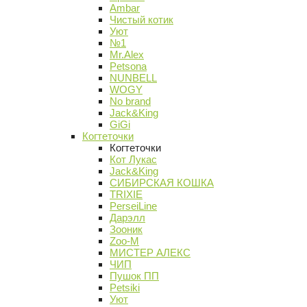
Ambar
Чистый котик
Уют
№1
Mr.Alex
Petsona
NUNBELL
WOGY
No brand
Jack&King
GiGi
Когтеточки
Когтеточки
Кот Лукас
Jack&King
СИБИРСКАЯ КОШКА
TRIXIE
PerseiLine
Дарэлл
Зооник
Zoo-M
МИСТЕР АЛЕКС
ЧИП
Пушок ПП
Petsiki
Уют