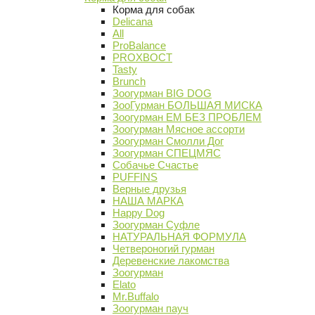
Корма для собак
Delicana
All
ProBalance
PROХВОСТ
Tasty
Brunch
Зоогурман BIG DOG
ЗооГурман БОЛЬШАЯ МИСКА
Зоогурман ЕМ БЕЗ ПРОБЛЕМ
Зоогурман Мясное ассорти
Зоогурман Смолли Дог
Зоогурман СПЕЦМЯС
Собачье Счастье
PUFFINS
Верные друзья
НАША МАРКА
Happy Dog
Зоогурман Суфле
НАТУРАЛЬНАЯ ФОРМУЛА
Четвероногий гурман
Деревенские лакомства
Зоогурман
Elato
Mr.Buffalo
Зоогурман пауч