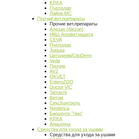
KRKA
Пчелодар
Лайна-МС
Прочие вет.препараты
Прочие вет.препараты
Алезан (Alezan)
НВЦ Агроветзащита
CEVA
Пчелодар
Зорька
Цитодерм/CitoDerm
Veda
Прочие
AVZ
OKVET
EnteroZOO
Doctor VIC
Tamachi
Ветом
СексКонтроль
Neoterica
Биоцентр "Чин"
KRKA
Апиценна
Средства для ухода за ушами
Средства для ухода за ушами