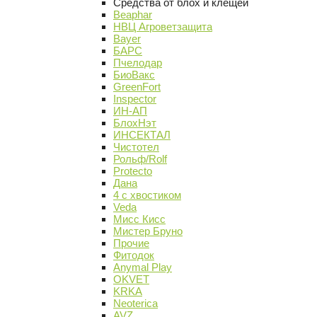
Средства от блох и клещей
Beaphar
НВЦ Агроветзащита
Bayer
БАРС
Пчелодар
БиоВакс
GreenFort
Inspector
ИН-АП
БлохНэт
ИНСЕКТАЛ
Чистотел
Рольф/Rolf
Protecto
Дана
4 с хвостиком
Veda
Мисс Кисс
Мистер Бруно
Прочие
Фитодок
Anymal Play
OKVET
KRKA
Neoterica
AVZ