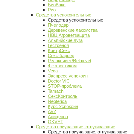
БиоВакс
Рио
Средства успокоительные
Средства успокоительные
Пчелодар
Деревенские лакомства
НВЦ Агроветзащита
Альпийские луга
Гестренол
КонтрСекс
Секс-барьер
Релаксивет/Relaxivet
4 с хвостиком
Veda
Экспресс успокоин
Doctor VIC
STOP-проблема
Tamachi
СексКонтроль
Neoterica
Курс Успокоин
AVZ
Апиценна
OKVET
Средства приучающие, отпугивающие
Средства приучающие, отпугивающие