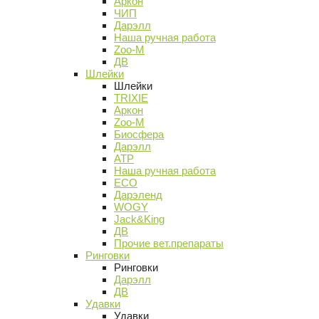
Аркон
ЧИП
Дарэлл
Наша ручная работа
Zoo-M
ДВ
Шлейки
Шлейки
TRIXIE
Аркон
Zoo-M
Биосфера
Дарэлл
АТР
Наша ручная работа
ECO
Дарэленд
WOGY
Jack&King
ДВ
Прочие вет.препараты
Ринговки
Ринговки
Дарэлл
ДВ
Удавки
Удавки