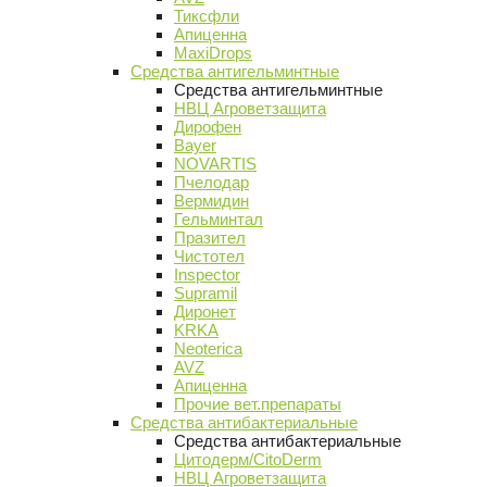
Тиксфли
Апиценна
MaxiDrops
Средства антигельминтные
Средства антигельминтные
НВЦ Агроветзащита
Дирофен
Bayer
NOVARTIS
Пчелодар
Вермидин
Гельминтал
Празител
Чистотел
Inspector
Supramil
Диронет
KRKA
Neoterica
AVZ
Апиценна
Прочие вет.препараты
Средства антибактериальные
Средства антибактериальные
Цитодерм/CitoDerm
НВЦ Агроветзащита