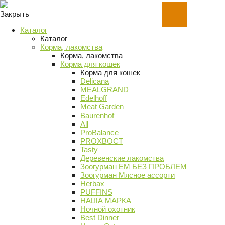
Закрыть
Каталог
Каталог
Корма, лакомства
Корма, лакомства
Корма для кошек
Корма для кошек
Delicana
MEALGRAND
Edelhoff
Meat Garden
Baurenhof
All
ProBalance
PROХВОСТ
Tasty
Деревенские лакомства
Зоогурман ЕМ БЕЗ ПРОБЛЕМ
Зоогурман Мясное ассорти
Herbax
PUFFINS
НАША МАРКА
Ночной охотник
Best Dinner