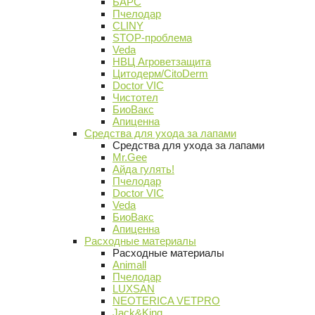
БАРС
Пчелодар
CLINY
STOP-проблема
Veda
НВЦ Агроветзащита
Цитодерм/CitoDerm
Doctor VIC
Чистотел
БиоВакс
Апиценна
Средства для ухода за лапами
Средства для ухода за лапами
Mr.Gee
Айда гулять!
Пчелодар
Doctor VIC
Veda
БиоВакс
Апиценна
Расходные материалы
Расходные материалы
Animall
Пчелодар
LUXSAN
NEOTERICA VETPRO
Jack&King