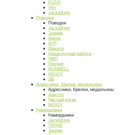
FLEXI
Уют
Jack&King
Поводки
Поводки
Jack&King
Зооник
Аркон
АТР
Дарэлл
Наша ручная работа
ЧИП
Прочие
NUNBELL
WOGY
ДВ
Адресники, брелки, медальоны
Адресники, брелки, медальоны
Дарэлл
Чистый котик
WOGY
Намордники
Намордники
Jack&King
TRIXIE
Зооник