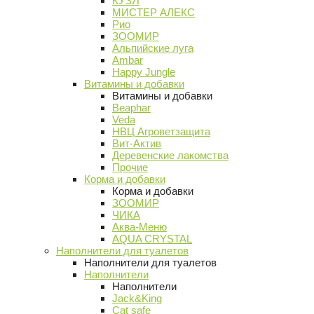
КУЗЯ
МИСТЕР АЛЕКС
Рио
ЗООМИР
Альпийские луга
Ambar
Happy Jungle
Витамины и добавки
Витамины и добавки
Beaphar
Veda
НВЦ Агроветзащита
Вит-Актив
Деревенские лакомства
Прочие
Корма и добавки
Корма и добавки
ЗООМИР
ЧИКА
Аква-Меню
AQUA CRYSTAL
Наполнители для туалетов
Наполнители для туалетов
Наполнители
Наполнители
Jack&King
Cat safe