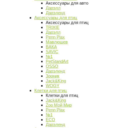
Аксессуары для авто
Дарэлл
Дарэленд
Аксессуары для птиц
Аксессуары для птиц
TRIXIE
Дарэлл
Penn Plax
Мавлюшев
ВАКА
SAVIC
№1
PetStandArt
OSSO
Дарэленд
Зооник
Jack&King
WOGY
Клетки для птиц
Клетки для птиц
Jack&King
Zoo Мой Мир
Penn Plax
№1
ECO
Дарэленд