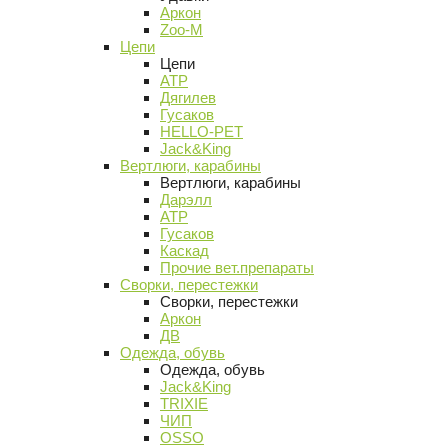
Аркон
Zoo-M
Цепи
Цепи
АТР
Дягилев
Гусаков
HELLO-PET
Jack&King
Вертлюги, карабины
Вертлюги, карабины
Дарэлл
АТР
Гусаков
Каскад
Прочие вет.препараты
Сворки, перестежки
Сворки, перестежки
Аркон
ДВ
Одежда, обувь
Одежда, обувь
Jack&King
TRIXIE
ЧИП
OSSO