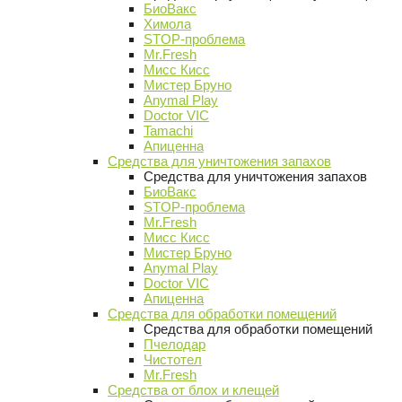
БиоВакс
Химола
STOP-проблема
Mr.Fresh
Мисс Кисс
Мистер Бруно
Anymal Play
Doctor VIC
Tamachi
Апиценна
Средства для уничтожения запахов
Средства для уничтожения запахов
БиоВакс
STOP-проблема
Mr.Fresh
Мисс Кисс
Мистер Бруно
Anymal Play
Doctor VIC
Апиценна
Средства для обработки помещений
Средства для обработки помещений
Пчелодар
Чистотел
Mr.Fresh
Средства от блох и клещей