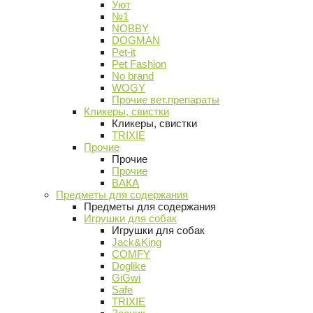
Уют
№1
NOBBY
DOGMAN
Pet-it
Pet Fashion
No brand
WOGY
Прочие вет.препараты
Кликеры, свистки
Кликеры, свистки
TRIXIE
Прочие
Прочие
Прочие
ВАКА
Предметы для содержания
Предметы для содержания
Игрушки для собак
Игрушки для собак
Jack&King
COMFY
Doglike
GiGwi
Safe
TRIXIE