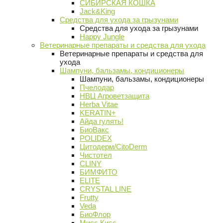
СИБИРСКАЯ КОШКА
Jack&King
Средства для ухода за грызунами
Средства для ухода за грызунами
Happy Jungle
Ветеринарные препараты и средства для ухода
Ветеринарные препараты и средства для
ухода
Шампуни, бальзамы, кондиционеры
Шампуни, бальзамы, кондиционеры
Пчелодар
НВЦ Агроветзащита
Herba Vitae
KERATIN+
Айда гулять!
БиоВакс
POLIDEX
Цитодерм/CitoDerm
Чистотел
CLINY
БИМФИТО
ELITE
CRYSTAL LINE
Frutty
Veda
БиоФлор
Мисс Кисс