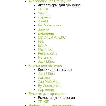
Аксессуары для грызунов
Аксессуары для грызунов
TRIXIE
SAVIC
Дарэлл
Zoo-M
By Zooexpress
Зооник
Дарэленд
МИСТЕР АЛЕКС
№1
ВАКА
Flamingo
PetStandArt
No brand
Jack&King
Клетки для грызунов
Клетки для грызунов
Jack&King
Дарэлл
Zoo Мой Мир
By Zooexpress
Дарэленд
Емкости для хранения
Емкости для хранения
TRIXIE
Наборы для вскармливания