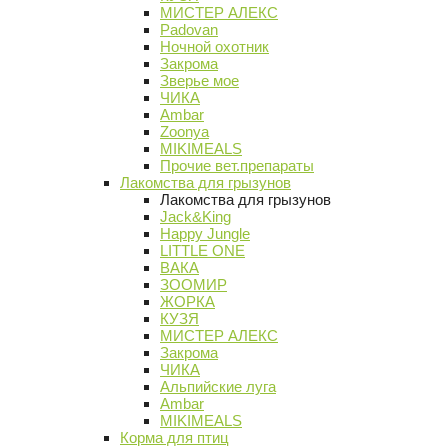
МИСТЕР АЛЕКС
Padovan
Ночной охотник
Закрома
Зверье мое
ЧИКА
Ambar
Zoonya
MIKIMEALS
Прочие вет.препараты
Лакомства для грызунов
Лакомства для грызунов
Jack&King
Happy Jungle
LITTLE ONE
ВАКА
ЗООМИР
ЖОРКА
КУЗЯ
МИСТЕР АЛЕКС
Закрома
ЧИКА
Альпийские луга
Ambar
MIKIMEALS
Корма для птиц