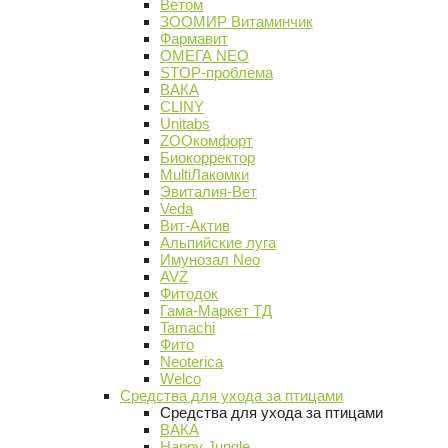
Ветом
ЗООМИР Витаминчик
Фармавит
ОМЕГА NEO
STOP-проблема
ВАКА
CLINY
Unitabs
ZOOкомфорт
Биокорректор
MultiЛакомки
Эвиталия-Вет
Veda
Вит-Актив
Альпийские луга
Имунозал Neo
AVZ
Фитодок
Гама-Маркет ТД
Tamachi
Фито
Neoterica
Welco
Средства для ухода за птицами
Средства для ухода за птицами
ВАКА
Happy Jungle