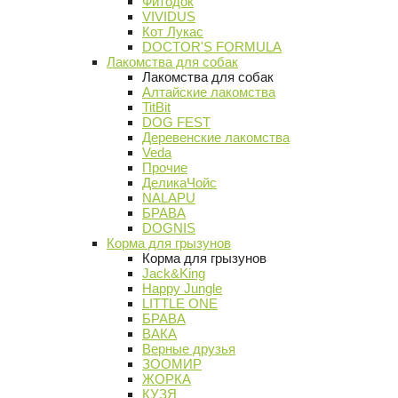
Фитодок
VIVIDUS
Кот Лукас
DOCTOR'S FORMULA
Лакомства для собак
Лакомства для собак
Алтайские лакомства
TitBit
DOG FEST
Деревенские лакомства
Veda
Прочие
ДеликаЧойс
NALAPU
БРАВА
DOGNIS
Корма для грызунов
Корма для грызунов
Jack&King
Happy Jungle
LITTLE ONE
БРАВА
ВАКА
Верные друзья
ЗООМИР
ЖОРКА
КУЗЯ