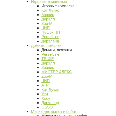
Игровые комплексы
Игровые комплексы
Кот Лукас
Зооник
Дарэлл
Zoo-M
ЧИП
Пушок ПП
PerseiLine
Дарэленд
Домики, лежанки
Домики, лежанки
PerseiLine
TRIXIE
Дарэлл
Зооник
МИСТЕР АЛЕКС
Zoo-M
ЧИП
АТР
Кот Лукас
Уют
Xody
Дарэленд
OSSO
Миски для кошек и собак
Миски для кошек и собак