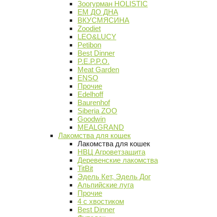
Зоогурман HOLISTIC
ЕМ ДО ДНА
ВКУСМЯСИНА
Zoodiet
LEO&LUCY
Petibon
Best Dinner
P.E.P.P.O.
Meat Garden
ENSO
Прочие
Edelhoff
Baurenhof
Siberia ZOO
Goodwin
MEALGRAND
Лакомства для кошек
Лакомства для кошек
НВЦ Агроветзащита
Деревенские лакомства
TitBit
Эдель Кет, Эдель Дог
Альпийские луга
Прочие
4 с хвостиком
Best Dinner