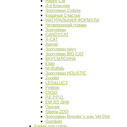
Happy Cat
Д-р Клаудер
Зоогурман Суфле
Кошачье Счастье
НАТУРАЛЬНАЯ ФОРМУЛА
Четвероногий гурман
Зоогурман
CANDYCAT
X-CAT
Амурр
Зоогурман пауч
Зоогурман BIG CAT
ВКУСМЯСИНА
Elato
Mr.Buffalo
Зоогурман HOLISTIC
Zoodiet
LEO&LUCY
Petibon
ENSO
P.E.P.P.O.
ЕМ ДО ДНА
Прочие
Siberia ZOO
Зоогурман Breeder`s way Vet Diet
Goodwin
Корма для собак