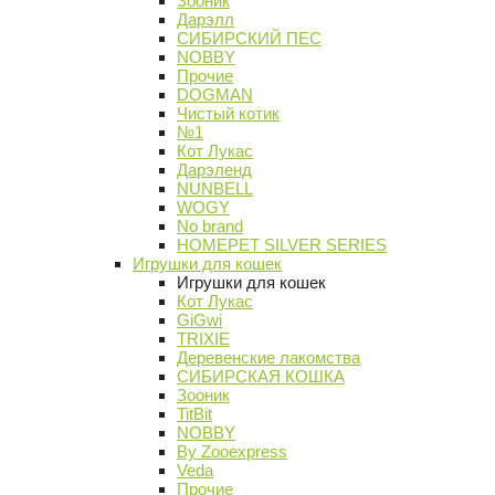
Зооник
Дарэлл
СИБИРСКИЙ ПЕС
NOBBY
Прочие
DOGMAN
Чистый котик
№1
Кот Лукас
Дарэленд
NUNBELL
WOGY
No brand
HOMEPET SILVER SERIES
Игрушки для кошек
Игрушки для кошек
Кот Лукас
GiGwi
TRIXIE
Деревенские лакомства
СИБИРСКАЯ КОШКА
Зооник
TitBit
NOBBY
By Zooexpress
Veda
Прочие