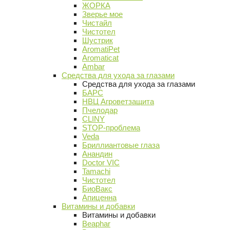
ЖОРКА
Зверье мое
Чистайл
Чистотел
Шустрик
AromatiPet
Aromaticat
Ambar
Средства для ухода за глазами
Средства для ухода за глазами
БАРС
НВЦ Агроветзащита
Пчелодар
CLINY
STOP-проблема
Veda
Бриллиантовые глаза
Анандин
Doctor VIC
Tamachi
Чистотел
БиоВакс
Апиценна
Витамины и добавки
Витамины и добавки
Beaphar