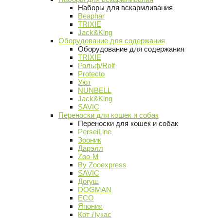
Наборы для вскармливания
Beaphar
TRIXIE
Jack&King
Оборудование для содержания
Оборудование для содержания
TRIXIE
Рольф/Rolf
Protecto
Уют
NUNBELL
Jack&King
SAVIC
Переноски для кошек и собак
Переноски для кошек и собак
PerseiLine
Зооник
Дарэлл
Zoo-M
By Zooexpress
SAVIC
Догуш
DOGMAN
ECO
Япония
Кот Лукас