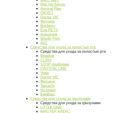
Мистер Бруно
Anymal Play
OKVET
Doctor VIC
Фитодок
Brizberry
Eva PETS
Апиценна
Woolly Pets
AVZ
Средства для ухода за полостью рта
Средства для ухода за полостью рта
Beaphar
CLINY
STOP-проблема
CRYSTAL LINE
Veda
Doctor VIC
Фитодок
Tamachi
No brand
БиоВакс
Средства для ухода за грызунами
Средства для ухода за грызунами
LITTLE ONE
МИСТЕР АЛЕКС