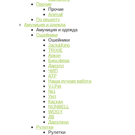
Прочие
Прочие
Animall
По рецепту
Амуниция и одежда
Амуниция и одежда
Ошейники
Ошейники
Jack&King
TRIXIE
Аркон
Биосфера
Дарэлл
ЧИП
АТР
Наша ручная работа
V.I.Pet
№1
Уют
Каскад
NUNBELL
WOGY
ДВ
Дарэленд
Рулетки
Рулетки