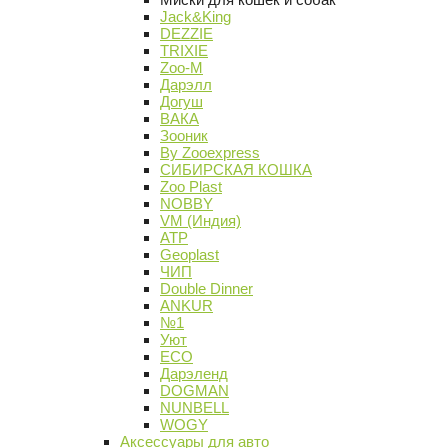
Jack&King
DEZZIE
TRIXIE
Zoo-M
Дарэлл
Догуш
ВАКА
Зооник
By Zooexpress
СИБИРСКАЯ КОШКА
Zoo Plast
NOBBY
VM (Индия)
АТР
Geoplast
ЧИП
Double Dinner
ANKUR
№1
Уют
ECO
Дарэленд
DOGMAN
NUNBELL
WOGY
Аксессуары для авто