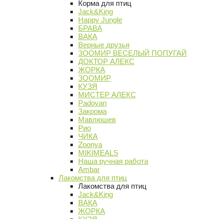
Корма для птиц
Jack&King
Happy Jungle
БРАВА
ВАКА
Верные друзья
ЗООМИР ВЕСЕЛЫЙ ПОПУГАЙ
ДОКТОР АЛЕКС
ЖОРКА
ЗООМИР
КУЗЯ
МИСТЕР АЛЕКС
Padovan
Закрома
Мавлюшев
Рио
ЧИКА
Zoonya
MIKIMEALS
Наша ручная работа
Ambar
Лакомства для птиц
Лакомства для птиц
Jack&King
ВАКА
ЖОРКА