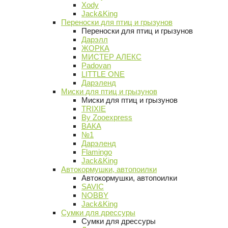
Xody
Jack&King
Переноски для птиц и грызунов
Переноски для птиц и грызунов
Дарэлл
ЖОРКА
МИСТЕР АЛЕКС
Padovan
LITTLE ONE
Дарэленд
Миски для птиц и грызунов
Миски для птиц и грызунов
TRIXIE
By Zooexpress
ВАКА
№1
Дарэленд
Flamingo
Jack&King
Автокормушки, автопоилки
Автокормушки, автопоилки
SAVIC
NOBBY
Jack&King
Сумки для дрессуры
Сумки для дрессуры