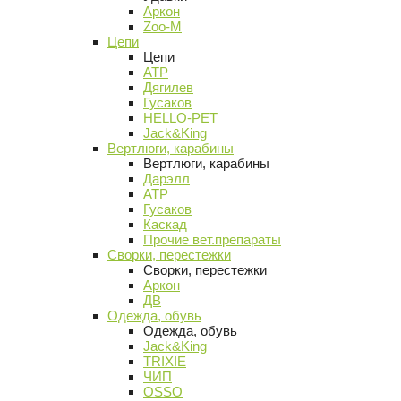
Аркон
Zoo-M
Цепи
Цепи
АТР
Дягилев
Гусаков
HELLO-PET
Jack&King
Вертлюги, карабины
Вертлюги, карабины
Дарэлл
АТР
Гусаков
Каскад
Прочие вет.препараты
Сворки, перестежки
Сворки, перестежки
Аркон
ДВ
Одежда, обувь
Одежда, обувь
Jack&King
TRIXIE
ЧИП
OSSO