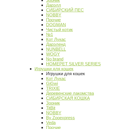
Зооник
Дарэлл
СИБИРСКИЙ ПЕС
NOBBY
Прочие
DOGMAN
Чистый котик
№1
Кот Лукас
Дарэленд
NUNBELL
WOGY
No brand
HOMEPET SILVER SERIES
Игрушки для кошек
Игрушки для кошек
Кот Лукас
GiGwi
TRIXIE
Деревенские лакомства
СИБИРСКАЯ КОШКА
Зооник
TitBit
NOBBY
By Zooexpress
Veda
Прочие