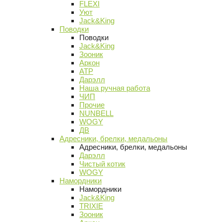
FLEXI
Уют
Jack&King
Поводки
Поводки
Jack&King
Зооник
Аркон
АТР
Дарэлл
Наша ручная работа
ЧИП
Прочие
NUNBELL
WOGY
ДВ
Адресники, брелки, медальоны
Адресники, брелки, медальоны
Дарэлл
Чистый котик
WOGY
Намордники
Намордники
Jack&King
TRIXIE
Зооник