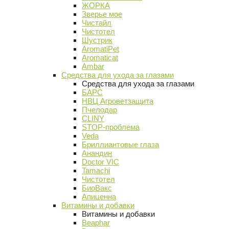
ЖОРКА
Зверье мое
Чистайл
Чистотел
Шустрик
AromatiPet
Aromaticat
Ambar
Средства для ухода за глазами
Средства для ухода за глазами
БАРС
НВЦ Агроветзащита
Пчелодар
CLINY
STOP-проблема
Veda
Бриллиантовые глаза
Анандин
Doctor VIC
Tamachi
Чистотел
БиоВакс
Апиценна
Витамины и добавки
Витамины и добавки
Beaphar