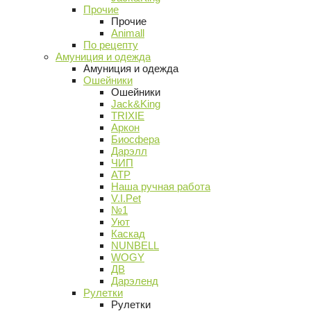
Прочие
Прочие
Animall
По рецепту
Амуниция и одежда
Амуниция и одежда
Ошейники
Ошейники
Jack&King
TRIXIE
Аркон
Биосфера
Дарэлл
ЧИП
АТР
Наша ручная работа
V.I.Pet
№1
Уют
Каскад
NUNBELL
WOGY
ДВ
Дарэленд
Рулетки
Рулетки