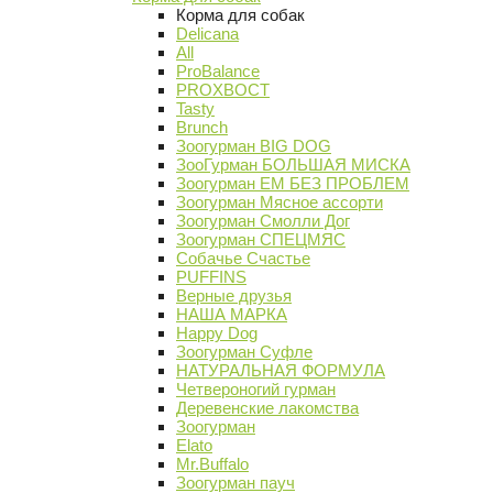
Корма для собак
Delicana
All
ProBalance
PROХВОСТ
Tasty
Brunch
Зоогурман BIG DOG
ЗооГурман БОЛЬШАЯ МИСКА
Зоогурман ЕМ БЕЗ ПРОБЛЕМ
Зоогурман Мясное ассорти
Зоогурман Смолли Дог
Зоогурман СПЕЦМЯС
Собачье Счастье
PUFFINS
Верные друзья
НАША МАРКА
Happy Dog
Зоогурман Суфле
НАТУРАЛЬНАЯ ФОРМУЛА
Четвероногий гурман
Деревенские лакомства
Зоогурман
Elato
Mr.Buffalo
Зоогурман пауч