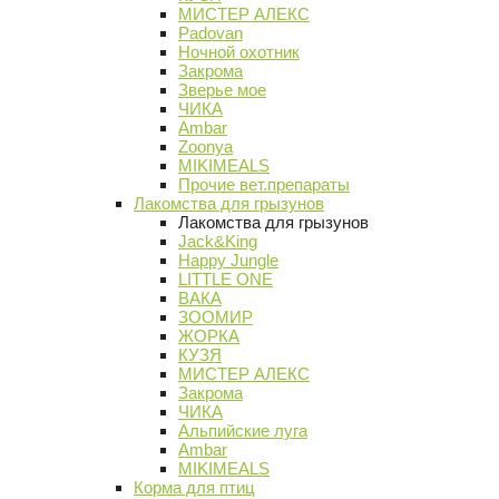
МИСТЕР АЛЕКС
Padovan
Ночной охотник
Закрома
Зверье мое
ЧИКА
Ambar
Zoonya
MIKIMEALS
Прочие вет.препараты
Лакомства для грызунов
Лакомства для грызунов
Jack&King
Happy Jungle
LITTLE ONE
ВАКА
ЗООМИР
ЖОРКА
КУЗЯ
МИСТЕР АЛЕКС
Закрома
ЧИКА
Альпийские луга
Ambar
MIKIMEALS
Корма для птиц