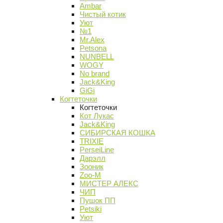
Ambar
Чистый котик
Уют
№1
Mr.Alex
Petsona
NUNBELL
WOGY
No brand
Jack&King
GiGi
Когтеточки
Когтеточки
Кот Лукас
Jack&King
СИБИРСКАЯ КОШКА
TRIXIE
PerseiLine
Дарэлл
Зооник
Zoo-M
МИСТЕР АЛЕКС
ЧИП
Пушок ПП
Petsiki
Уют