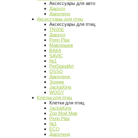
Аксессуары для авто
Дарэлл
Дарэленд
Аксессуары для птиц
Аксессуары для птиц
TRIXIE
Дарэлл
Penn Plax
Мавлюшев
ВАКА
SAVIC
№1
PetStandArt
OSSO
Дарэленд
Зооник
Jack&King
WOGY
Клетки для птиц
Клетки для птиц
Jack&King
Zoo Мой Мир
Penn Plax
№1
ECO
Дарэленд