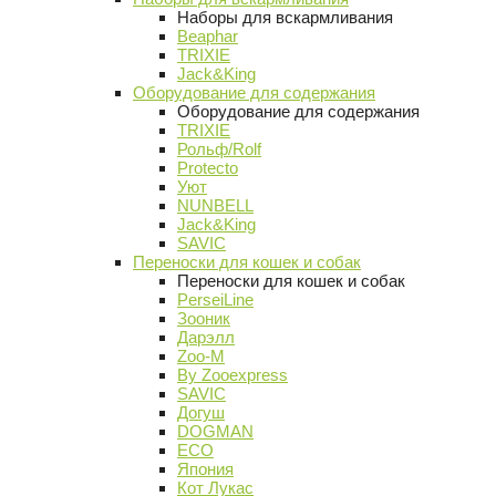
Наборы для вскармливания
Beaphar
TRIXIE
Jack&King
Оборудование для содержания
Оборудование для содержания
TRIXIE
Рольф/Rolf
Protecto
Уют
NUNBELL
Jack&King
SAVIC
Переноски для кошек и собак
Переноски для кошек и собак
PerseiLine
Зооник
Дарэлл
Zoo-M
By Zooexpress
SAVIC
Догуш
DOGMAN
ECO
Япония
Кот Лукас