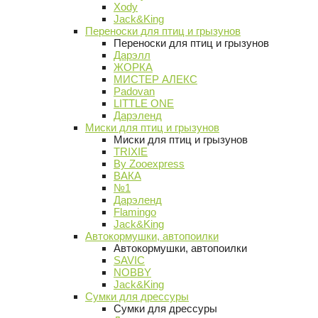
Xody
Jack&King
Переноски для птиц и грызунов
Переноски для птиц и грызунов
Дарэлл
ЖОРКА
МИСТЕР АЛЕКС
Padovan
LITTLE ONE
Дарэленд
Миски для птиц и грызунов
Миски для птиц и грызунов
TRIXIE
By Zooexpress
ВАКА
№1
Дарэленд
Flamingo
Jack&King
Автокормушки, автопоилки
Автокормушки, автопоилки
SAVIC
NOBBY
Jack&King
Сумки для дрессуры
Сумки для дрессуры