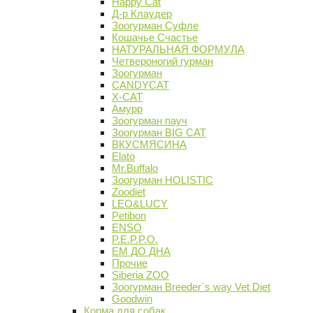
Happy Cat
Д-р Клаудер
Зоогурман Суфле
Кошачье Счастье
НАТУРАЛЬНАЯ ФОРМУЛА
Четвероногий гурман
Зоогурман
CANDYCAT
X-CAT
Амурр
Зоогурман пауч
Зоогурман BIG CAT
ВКУСМЯСИНА
Elato
Mr.Buffalo
Зоогурман HOLISTIC
Zoodiet
LEO&LUCY
Petibon
ENSO
P.E.P.P.O.
ЕМ ДО ДНА
Прочие
Siberia ZOO
Зоогурман Breeder`s way Vet Diet
Goodwin
Корма для собак