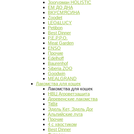
Зоогурман HOLISTIC
ЕМ ДО ДНА
ВКУСМЯСИНА
Zoodiet
LEO&LUCY
Petibon
Best Dinner
P.E.P.P.O.
Meat Garden
ENSO
Прочие
Edelhoff
Baurenhof
Siberia ZOO
Goodwin
MEALGRAND
Лакомства для кошек
Лакомства для кошек
НВЦ Агроветзащита
Деревенские лакомства
TitBit
Эдель Кет, Эдель Дог
Альпийские луга
Прочие
4 с хвостиком
Best Dinner