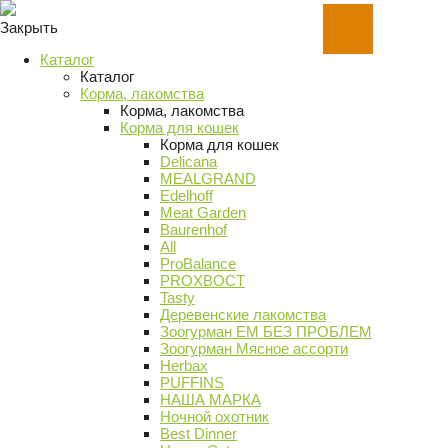
Закрыть
Каталог
Каталог
Корма, лакомства
Корма, лакомства
Корма для кошек
Корма для кошек
Delicana
MEALGRAND
Edelhoff
Meat Garden
Baurenhof
All
ProBalance
PROХВОСТ
Tasty
Деревенские лакомства
Зоогурман ЕМ БЕЗ ПРОБЛЕМ
Зоогурман Мясное ассорти
Herbax
PUFFINS
НАША МАРКА
Ночной охотник
Best Dinner