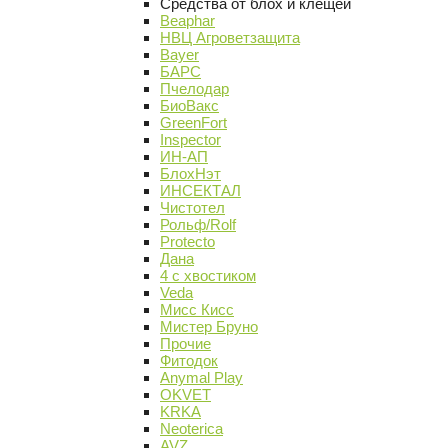
Средства от блох и клещей
Beaphar
НВЦ Агроветзащита
Bayer
БАРС
Пчелодар
БиоВакс
GreenFort
Inspector
ИН-АП
БлохНэт
ИНСЕКТАЛ
Чистотел
Рольф/Rolf
Protecto
Дана
4 с хвостиком
Veda
Мисс Кисс
Мистер Бруно
Прочие
Фитодок
Anymal Play
OKVET
KRKA
Neoterica
AVZ