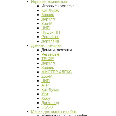
Игровые комплексы
Игровые комплексы
Кот Лукас
Зооник
Дарэлл
Zoo-M
ЧИП
Пушок ПП
PerseiLine
Дарэленд
Домики, лежанки
Домики, лежанки
PerseiLine
TRIXIE
Дарэлл
Зооник
МИСТЕР АЛЕКС
Zoo-M
ЧИП
АТР
Кот Лукас
Уют
Xody
Дарэленд
OSSO
Миски для кошек и собак
Миски для кошек и собак