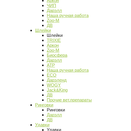
Аркон
ЧИП
Дарэлл
Наша ручная работа
Zoo-M
ДВ
Шлейки
Шлейки
TRIXIE
Аркон
Zoo-M
Биосфера
Дарэлл
АТР
Наша ручная работа
ECO
Дарэленд
WOGY
Jack&King
ДВ
Прочие вет.препараты
Ринговки
Ринговки
Дарэлл
ДВ
Удавки
Удавки