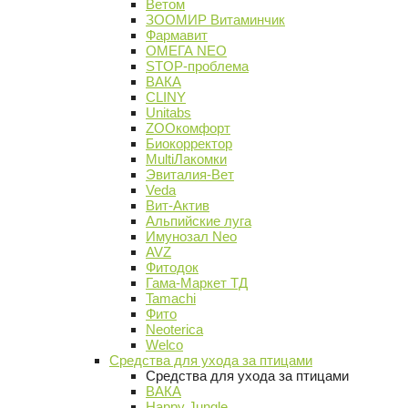
Ветом
ЗООМИР Витаминчик
Фармавит
ОМЕГА NEO
STOP-проблема
ВАКА
CLINY
Unitabs
ZOOкомфорт
Биокорректор
MultiЛакомки
Эвиталия-Вет
Veda
Вит-Актив
Альпийские луга
Имунозал Neo
AVZ
Фитодок
Гама-Маркет ТД
Tamachi
Фито
Neoterica
Welco
Средства для ухода за птицами
Средства для ухода за птицами
ВАКА
Happy Jungle