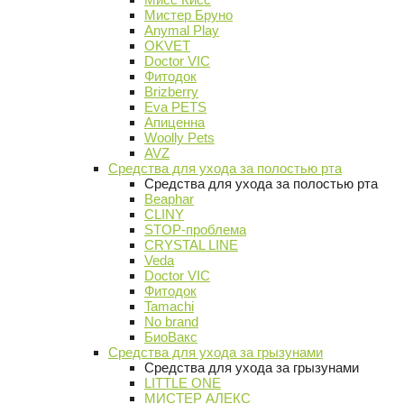
Мистер Бруно
Anymal Play
OKVET
Doctor VIC
Фитодок
Brizberry
Eva PETS
Апиценна
Woolly Pets
AVZ
Средства для ухода за полостью рта
Средства для ухода за полостью рта
Beaphar
CLINY
STOP-проблема
CRYSTAL LINE
Veda
Doctor VIC
Фитодок
Tamachi
No brand
БиоВакс
Средства для ухода за грызунами
Средства для ухода за грызунами
LITTLE ONE
МИСТЕР АЛЕКС