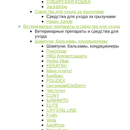
СИБИРСКАЯ КОШКА
Jack&King
Средства для ухода за грызунами
Средства для ухода за грызунами
Happy Jungle
Ветеринарные препараты и средства для ухода
Ветеринарные препараты и средства для
ухода
Шампуни, бальзамы, кондиционеры
Шампуни, бальзамы, кондиционеры
Пчелодар
НВЦ Агроветзащита
Herba Vitae
KERATIN+
Айда гулять!
БиоВакс
POLIDEX
Цитодерм/CitoDerm
Чистотел
CLINY
БИМФИТО
ELITE
CRYSTAL LINE
Frutty
Veda
БиоФлор
Мисс Кисс