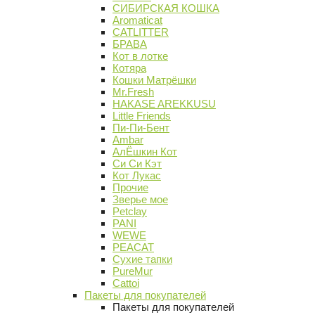
СИБИРСКАЯ КОШКА
Aromaticat
CATLITTER
БРАВА
Кот в лотке
Котяра
Кошки Матрёшки
Mr.Fresh
HAKASE AREKKUSU
Little Friends
Пи-Пи-Бент
Ambar
АлЁшкин Кот
Си Си Кэт
Кот Лукас
Прочие
Зверье мое
Petclay
PANI
WEWE
PEACAT
Сухие тапки
PureMur
Cattoi
Пакеты для покупателей
Пакеты для покупателей