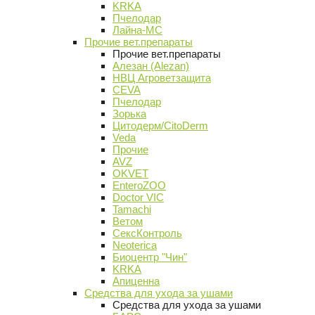
KRKA
Пчелодар
Лайна-МС
Прочие вет.препараты
Прочие вет.препараты
Алезан (Alezan)
НВЦ Агроветзащита
CEVA
Пчелодар
Зорька
Цитодерм/CitoDerm
Veda
Прочие
AVZ
OKVET
EnteroZOO
Doctor VIC
Tamachi
Ветом
СексКонтроль
Neoterica
Биоцентр "Чин"
KRKA
Апиценна
Средства для ухода за ушами
Средства для ухода за ушами