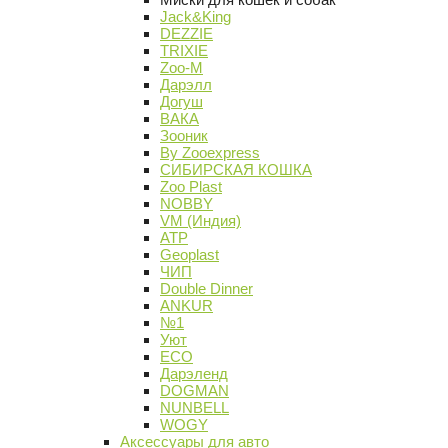
Jack&King
DEZZIE
TRIXIE
Zoo-M
Дарэлл
Догуш
ВАКА
Зооник
By Zooexpress
СИБИРСКАЯ КОШКА
Zoo Plast
NOBBY
VM (Индия)
АТР
Geoplast
ЧИП
Double Dinner
ANKUR
№1
Уют
ECO
Дарэленд
DOGMAN
NUNBELL
WOGY
Аксессуары для авто