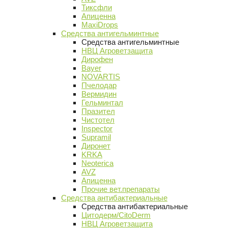
Тиксфли
Апиценна
MaxiDrops
Средства антигельминтные
Средства антигельминтные
НВЦ Агроветзащита
Дирофен
Bayer
NOVARTIS
Пчелодар
Вермидин
Гельминтал
Празител
Чистотел
Inspector
Supramil
Диронет
KRKA
Neoterica
AVZ
Апиценна
Прочие вет.препараты
Средства антибактериальные
Средства антибактериальные
Цитодерм/CitoDerm
НВЦ Агроветзащита