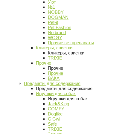
Уют
№1
NOBBY
DOGMAN
Pet-it
Pet Fashion
No brand
WOGY
Прочие вет.препараты
Кликеры, свистки
Кликеры, свистки
TRIXIE
Прочие
Прочие
Прочие
ВАКА
Предметы для содержания
Предметы для содержания
Игрушки для собак
Игрушки для собак
Jack&King
COMFY
Doglike
GiGwi
Safe
TRIXIE