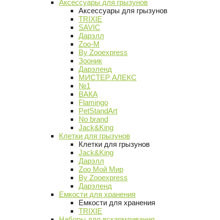
Аксессуары для грызунов
Аксессуары для грызунов
TRIXIE
SAVIC
Дарэлл
Zoo-M
By Zooexpress
Зооник
Дарэленд
МИСТЕР АЛЕКС
№1
ВАКА
Flamingo
PetStandArt
No brand
Jack&King
Клетки для грызунов
Клетки для грызунов
Jack&King
Дарэлл
Zoo Мой Мир
By Zooexpress
Дарэленд
Емкости для хранения
Емкости для хранения
TRIXIE
Наборы для вскармливания