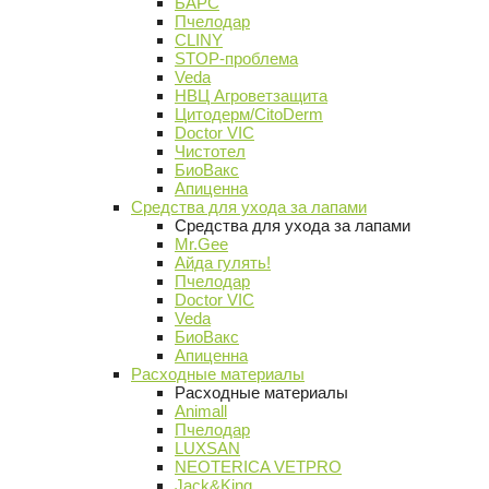
БАРС
Пчелодар
CLINY
STOP-проблема
Veda
НВЦ Агроветзащита
Цитодерм/CitoDerm
Doctor VIC
Чистотел
БиоВакс
Апиценна
Средства для ухода за лапами
Средства для ухода за лапами
Mr.Gee
Айда гулять!
Пчелодар
Doctor VIC
Veda
БиоВакс
Апиценна
Расходные материалы
Расходные материалы
Animall
Пчелодар
LUXSAN
NEOTERICA VETPRO
Jack&King