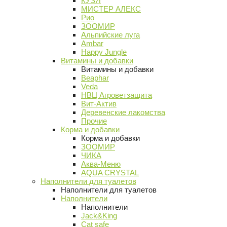
КУЗЯ
МИСТЕР АЛЕКС
Рио
ЗООМИР
Альпийские луга
Ambar
Happy Jungle
Витамины и добавки
Витамины и добавки
Beaphar
Veda
НВЦ Агроветзащита
Вит-Актив
Деревенские лакомства
Прочие
Корма и добавки
Корма и добавки
ЗООМИР
ЧИКА
Аква-Меню
AQUA CRYSTAL
Наполнители для туалетов
Наполнители для туалетов
Наполнители
Наполнители
Jack&King
Cat safe