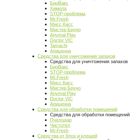
БиоВакс
Химола
STOP-проблема
Mr.Fresh
Мисс Кисс
Мистер Бруно
Anymal Play
Doctor VIC
Tamachi
Апиценна
Средства для уничтожения запахов
Средства для уничтожения запахов
БиоВакс
STOP-проблема
Mr.Fresh
Мисс Кисс
Мистер Бруно
Anymal Play
Doctor VIC
Апиценна
Средства для обработки помещений
Средства для обработки помещений
Пчелодар
Чистотел
Mr.Fresh
Средства от блох и клещей