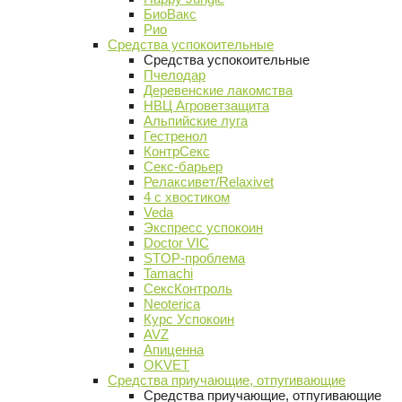
БиоВакс
Рио
Средства успокоительные
Средства успокоительные
Пчелодар
Деревенские лакомства
НВЦ Агроветзащита
Альпийские луга
Гестренол
КонтрСекс
Секс-барьер
Релаксивет/Relaxivet
4 с хвостиком
Veda
Экспресс успокоин
Doctor VIC
STOP-проблема
Tamachi
СексКонтроль
Neoterica
Курс Успокоин
AVZ
Апиценна
OKVET
Средства приучающие, отпугивающие
Средства приучающие, отпугивающие