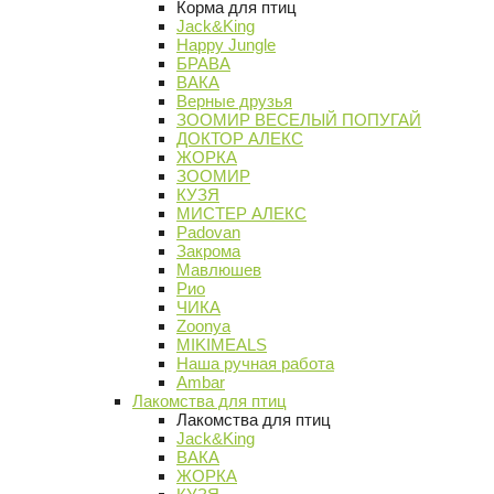
Корма для птиц
Jack&King
Happy Jungle
БРАВА
ВАКА
Верные друзья
ЗООМИР ВЕСЕЛЫЙ ПОПУГАЙ
ДОКТОР АЛЕКС
ЖОРКА
ЗООМИР
КУЗЯ
МИСТЕР АЛЕКС
Padovan
Закрома
Мавлюшев
Рио
ЧИКА
Zoonya
MIKIMEALS
Наша ручная работа
Ambar
Лакомства для птиц
Лакомства для птиц
Jack&King
ВАКА
ЖОРКА