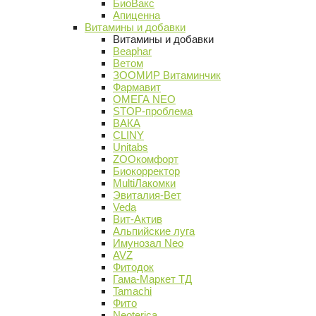
БиоВакс
Апиценна
Витамины и добавки
Витамины и добавки
Beaphar
Ветом
ЗООМИР Витаминчик
Фармавит
ОМЕГА NEO
STOP-проблема
ВАКА
CLINY
Unitabs
ZOOкомфорт
Биокорректор
MultiЛакомки
Эвиталия-Вет
Veda
Вит-Актив
Альпийские луга
Имунозал Neo
AVZ
Фитодок
Гама-Маркет ТД
Tamachi
Фито
Neoterica