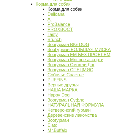
Корма для собак
Корма для собак
Delicana
All
ProBalance
PROХВОСТ
Tasty
Brunch
Зоогурман BIG DOG
ЗооГурман БОЛЬШАЯ МИСКА
Зоогурман ЕМ БЕЗ ПРОБЛЕМ
Зоогурман Мясное ассорти
Зоогурман Смолли Дог
Зоогурман СПЕЦМЯС
Собачье Счастье
PUFFINS
Верные друзья
НАША МАРКА
Happy Dog
Зоогурман Суфле
НАТУРАЛЬНАЯ ФОРМУЛА
Четвероногий гурман
Деревенские лакомства
Зоогурман
Elato
Mr.Buffalo