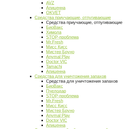
AVZ
Апиценна
OKVET
Средства приучающие, отпугивающие
Средства приучающие, отпугивающие
БиоВакс
Химола
STOP-проблема
Mr.Fresh
Мисс Кисс
Мистер Бруно
Anymal Play
Doctor VIC
Tamachi
Апиценна
Средства для уничтожения запахов
Средства для уничтожения запахов
БиоВакс
Пчелодар
STOP-проблема
Mr.Fresh
Мисс Кисс
Мистер Бруно
Anymal Play
Doctor VIC
Апиценна