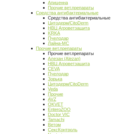
Апиценна
Прочие вет.препараты
Средства антибактериальные
Средства антибактериальные
Цитодерм/CitoDerm
НВЦ Агроветзащита
KRKA
Пчелодар
Лайна-МС
Прочие вет.препараты
Прочие вет.препараты
Алезан (Alezan)
НВЦ Агроветзащита
CEVA
Пчелодар
Зорька
Цитодерм/CitoDerm
Veda
Прочие
AVZ
OKVET
EnteroZOO
Doctor VIC
Tamachi
Ветом
СексКонтроль