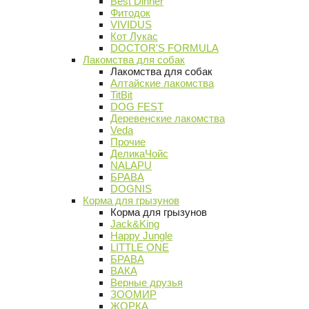
Best Dinner
Фитодок
VIVIDUS
Кот Лукас
DOCTOR'S FORMULA
Лакомства для собак
Лакомства для собак
Алтайские лакомства
TitBit
DOG FEST
Деревенские лакомства
Veda
Прочие
ДеликаЧойс
NALAPU
БРАВА
DOGNIS
Корма для грызунов
Корма для грызунов
Jack&King
Happy Jungle
LITTLE ONE
БРАВА
ВАКА
Верные друзья
ЗООМИР
ЖОРКА