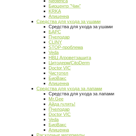
Neoterica
Биоцентр "Чин"
KRKA
Апиценна
Средства для ухода за ушами
Средства для ухода за ушами
БАРС
Пчелодар
CLINY
STOP-проблема
Veda
НВЦ Агроветзащита
Цитодерм/CitoDerm
Doctor VIC
Чистотел
БиоВакс
Апиценна
Средства для ухода за лапами
Средства для ухода за лапами
Mr.Gee
Айда гулять!
Пчелодар
Doctor VIC
Veda
БиоВакс
Апиценна
Расходные материалы