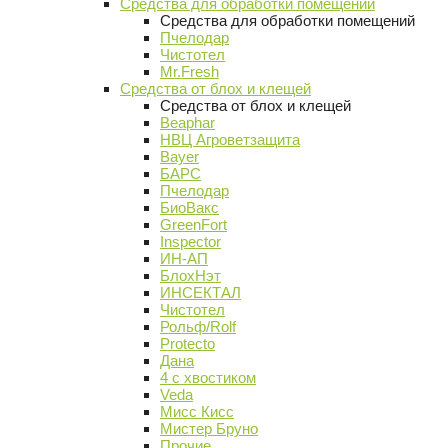
Средства для обработки помещений
Средства для обработки помещений
Пчелодар
Чистотел
Mr.Fresh
Средства от блох и клещей
Средства от блох и клещей
Beaphar
НВЦ Агроветзащита
Bayer
БАРС
Пчелодар
БиоВакс
GreenFort
Inspector
ИН-АП
БлохНэт
ИНСЕКТАЛ
Чистотел
Рольф/Rolf
Protecto
Дана
4 с хвостиком
Veda
Мисс Кисс
Мистер Бруно
Прочие