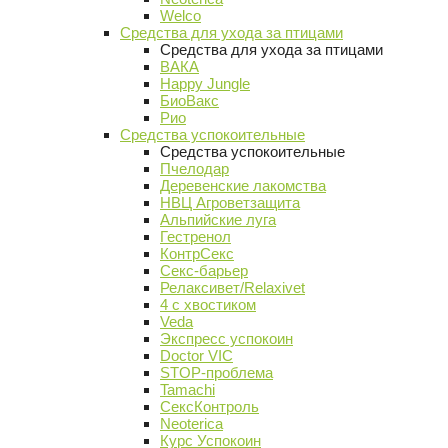
Welco
Средства для ухода за птицами
Средства для ухода за птицами
ВАКА
Happy Jungle
БиоВакс
Рио
Средства успокоительные
Средства успокоительные
Пчелодар
Деревенские лакомства
НВЦ Агроветзащита
Альпийские луга
Гестренол
КонтрСекс
Секс-барьер
Релаксивет/Relaxivet
4 с хвостиком
Veda
Экспресс успокоин
Doctor VIC
STOP-проблема
Tamachi
СексКонтроль
Neoterica
Курс Успокоин