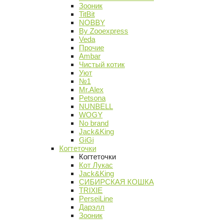
Зооник
TitBit
NOBBY
By Zooexpress
Veda
Прочие
Ambar
Чистый котик
Уют
№1
Mr.Alex
Petsona
NUNBELL
WOGY
No brand
Jack&King
GiGi
Когтеточки
Когтеточки
Кот Лукас
Jack&King
СИБИРСКАЯ КОШКА
TRIXIE
PerseiLine
Дарэлл
Зооник