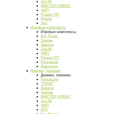
Zoo-M
МИСТЕР АЛЕКС
ЧИП
Пушок ПП
Petsiki
Уют
Игровые комплексы
Игровые комплексы
Кот Лукас
Зооник
Дарэлл
Zoo-M
ЧИП
Пушок ПП
PerseiLine
Дарэленд
Домики, лежанки
Домики, лежанки
PerseiLine
TRIXIE
Дарэлл
Зооник
МИСТЕР АЛЕКС
Zoo-M
ЧИП
АТР
Кот Лукас