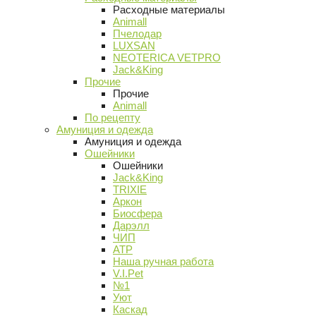
Расходные материалы
Animall
Пчелодар
LUXSAN
NEOTERICA VETPRO
Jack&King
Прочие
Прочие
Animall
По рецепту
Амуниция и одежда
Амуниция и одежда
Ошейники
Ошейники
Jack&King
TRIXIE
Аркон
Биосфера
Дарэлл
ЧИП
АТР
Наша ручная работа
V.I.Pet
№1
Уют
Каскад