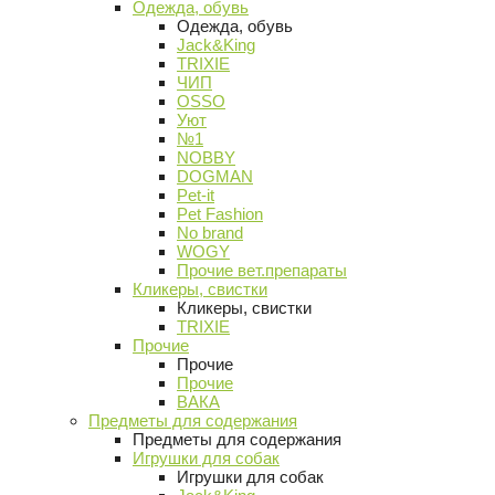
Одежда, обувь
Одежда, обувь
Jack&King
TRIXIE
ЧИП
OSSO
Уют
№1
NOBBY
DOGMAN
Pet-it
Pet Fashion
No brand
WOGY
Прочие вет.препараты
Кликеры, свистки
Кликеры, свистки
TRIXIE
Прочие
Прочие
Прочие
ВАКА
Предметы для содержания
Предметы для содержания
Игрушки для собак
Игрушки для собак