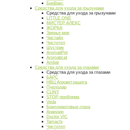
БиоВакс
Средства для ухода за грызунами
Средства для ухода за грызунами
LITTLE ONE
МИСТЕР АЛЕКС
ЖОРКА
Зверье мое
Чистайл
Чистотел
Шустрик
AromatiPet
Aromaticat
Ambar
Средства для ухода за глазами
Средства для ухода за глазами
БАРС
НВЦ Агроветзащита
Пчелодар
CLINY
STOP-проблема
Veda
Бриллиантовые глаза
Анандин
Doctor VIC
Tamachi
Чистотел