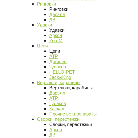
Ринговки
Ринговки
Дарэлл
ДВ
Удавки
Удавки
Аркон
Zoo-M
Цепи
Цепи
АТР
Дягилев
Гусаков
HELLO-PET
Jack&King
Вертлюги, карабины
Вертлюги, карабины
Дарэлл
АТР
Гусаков
Каскад
Прочие вет.препараты
Сворки, перестежки
Сворки, перестежки
Аркон
ДВ