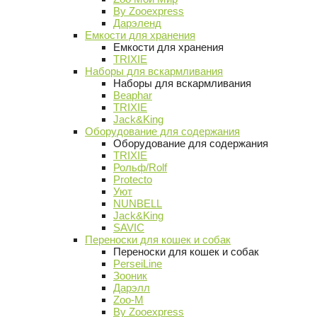
By Zooexpress
Дарэленд
Емкости для хранения
Емкости для хранения
TRIXIE
Наборы для вскармливания
Наборы для вскармливания
Beaphar
TRIXIE
Jack&King
Оборудование для содержания
Оборудование для содержания
TRIXIE
Рольф/Rolf
Protecto
Уют
NUNBELL
Jack&King
SAVIC
Переноски для кошек и собак
Переноски для кошек и собак
PerseiLine
Зооник
Дарэлл
Zoo-M
By Zooexpress