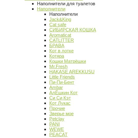
Наполнители для туалетов
Наполнители
Наполнители
Jack&King
Cat safe
СИБИРСКАЯ КОШКА
Aromaticat
CATLITTER
БРАВА
Кот в лотке
Котяра
Кошки Матрёшки
Mr.Fresh
HAKASE AREKKUSU
Little Friends
Пи-Пи-Бент
Ambar
АлЁшкин Кот
Си Си Кэт
Кот Лукас
Прочие
Зверье мое
Petclay
PANI
WEWE
PEACAT