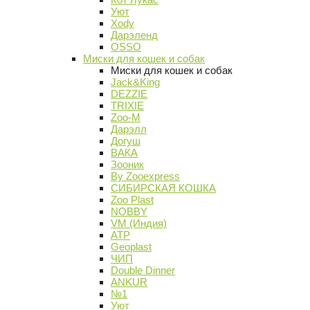
Уют
Xody
Дарэленд
OSSO
Миски для кошек и собак
Миски для кошек и собак
Jack&King
DEZZIE
TRIXIE
Zoo-M
Дарэлл
Догуш
ВАКА
Зооник
By Zooexpress
СИБИРСКАЯ КОШКА
Zoo Plast
NOBBY
VM (Индия)
АТР
Geoplast
ЧИП
Double Dinner
ANKUR
№1
Уют