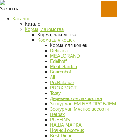
Закрыть
Каталог
Каталог
Корма, лакомства
Корма, лакомства
Корма для кошек
Корма для кошек
Delicana
MEALGRAND
Edelhoff
Meat Garden
Baurenhof
All
ProBalance
PROХВОСТ
Tasty
Деревенские лакомства
Зоогурман ЕМ БЕЗ ПРОБЛЕМ
Зоогурман Мясное ассорти
Herbax
PUFFINS
НАША МАРКА
Ночной охотник
Best Dinner