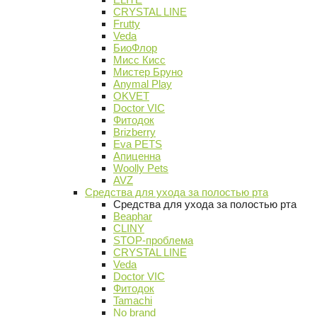
CRYSTAL LINE
Frutty
Veda
БиоФлор
Мисс Кисс
Мистер Бруно
Anymal Play
OKVET
Doctor VIC
Фитодок
Brizberry
Eva PETS
Апиценна
Woolly Pets
AVZ
Средства для ухода за полостью рта
Средства для ухода за полостью рта
Beaphar
CLINY
STOP-проблема
CRYSTAL LINE
Veda
Doctor VIC
Фитодок
Tamachi
No brand