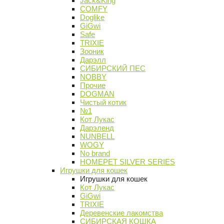
Jack&King
COMFY
Doglike
GiGwi
Safe
TRIXIE
Зооник
Дарэлл
СИБИРСКИЙ ПЕС
NOBBY
Прочие
DOGMAN
Чистый котик
№1
Кот Лукас
Дарэленд
NUNBELL
WOGY
No brand
HOMEPET SILVER SERIES
Игрушки для кошек
Игрушки для кошек
Кот Лукас
GiGwi
TRIXIE
Деревенские лакомства
СИБИРСКАЯ КОШКА