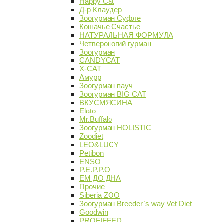
Happy Cat
Д-р Клаудер
Зоогурман Суфле
Кошачье Счастье
НАТУРАЛЬНАЯ ФОРМУЛА
Четвероногий гурман
Зоогурман
CANDYCAT
X-CAT
Амурр
Зоогурман пауч
Зоогурман BIG CAT
ВКУСМЯСИНА
Elato
Mr.Buffalo
Зоогурман HOLISTIC
Zoodiet
LEO&LUCY
Petibon
ENSO
P.E.P.P.O.
ЕМ ДО ДНА
Прочие
Siberia ZOO
Зоогурман Breeder`s way Vet Diet
Goodwin
PROFIFEED