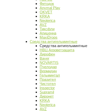
Фитодок
Anymal Play
OKVET
KRKA
Neoterica
AVZ
Тиксфли
Апиценна
MaxiDrops
Средства антигельминтные
Средства антигельминтные
НВЦ Агроветзащита
Дирофен
Bayer
NOVARTIS
Пчелодар
Вермидин
Гельминтал
Празител
Чистотел
Inspector
Supramil
Диронет
KRKA
Neoterica
AVZ