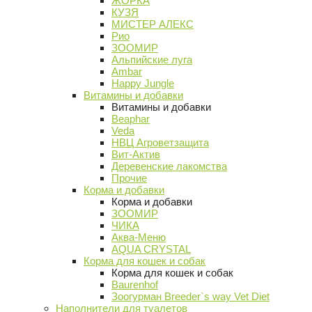
ЖОРКА
КУЗЯ
МИСТЕР АЛЕКС
Рио
ЗООМИР
Альпийские луга
Ambar
Happy Jungle
Витамины и добавки
Витамины и добавки
Beaphar
Veda
НВЦ Агроветзащита
Вит-Актив
Деревенские лакомства
Прочие
Корма и добавки
Корма и добавки
ЗООМИР
ЧИКА
Аква-Меню
AQUA CRYSTAL
Корма для кошек и собак
Корма для кошек и собак
Baurenhof
Зоогурман Breeder`s way Vet Diet
Наполнители для туалетов