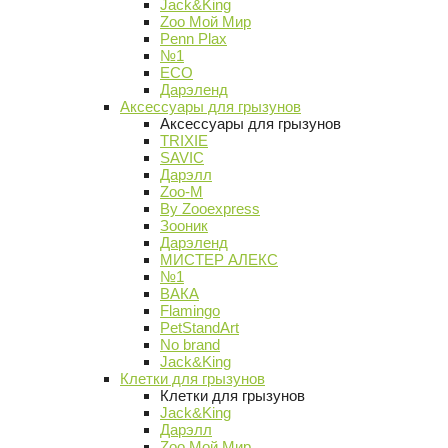
Jack&King
Zoo Мой Мир
Penn Plax
№1
ECO
Дарэленд
Аксессуары для грызунов
Аксессуары для грызунов
TRIXIE
SAVIC
Дарэлл
Zoo-M
By Zooexpress
Зооник
Дарэленд
МИСТЕР АЛЕКС
№1
ВАКА
Flamingo
PetStandArt
No brand
Jack&King
Клетки для грызунов
Клетки для грызунов
Jack&King
Дарэлл
Zoo Мой Мир