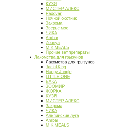
КУЗЯ
МИСТЕР АЛЕКС
Padovan
Ночной охотник
Закрома
Зверье мое
ЧИКА
Ambar
Zoonya
MIKIMEALS
Прочие вет.препараты
Лакомства для грызунов
Лакомства для грызунов
Jack&King
Happy Jungle
LITTLE ONE
ВАКА
ЗООМИР
ЖОРКА
КУЗЯ
МИСТЕР АЛЕКС
Закрома
ЧИКА
Альпийские луга
Ambar
MIKIMEALS