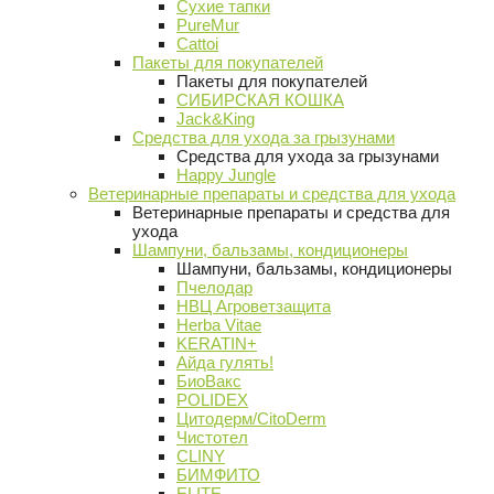
Сухие тапки
PureMur
Cattoi
Пакеты для покупателей
Пакеты для покупателей
СИБИРСКАЯ КОШКА
Jack&King
Средства для ухода за грызунами
Средства для ухода за грызунами
Happy Jungle
Ветеринарные препараты и средства для ухода
Ветеринарные препараты и средства для
ухода
Шампуни, бальзамы, кондиционеры
Шампуни, бальзамы, кондиционеры
Пчелодар
НВЦ Агроветзащита
Herba Vitae
KERATIN+
Айда гулять!
БиоВакс
POLIDEX
Цитодерм/CitoDerm
Чистотел
CLINY
БИМФИТО
ELITE