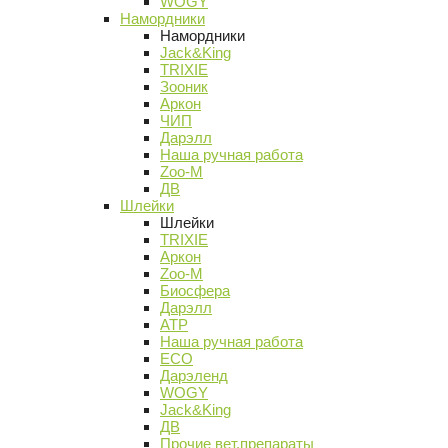
WOGY
Намордники
Намордники
Jack&King
TRIXIE
Зооник
Аркон
ЧИП
Дарэлл
Наша ручная работа
Zoo-M
ДВ
Шлейки
Шлейки
TRIXIE
Аркон
Zoo-M
Биосфера
Дарэлл
АТР
Наша ручная работа
ECO
Дарэленд
WOGY
Jack&King
ДВ
Прочие вет.препараты