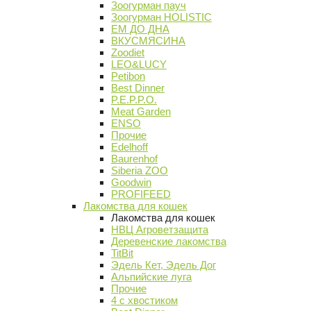
Зоогурман пауч
Зоогурман HOLISTIC
ЕМ ДО ДНА
ВКУСМЯСИНА
Zoodiet
LEO&LUCY
Petibon
Best Dinner
P.E.P.P.O.
Meat Garden
ENSO
Прочие
Edelhoff
Baurenhof
Siberia ZOO
Goodwin
PROFIFEED
Лакомства для кошек
Лакомства для кошек
НВЦ Агроветзащита
Деревенские лакомства
TitBit
Эдель Кет, Эдель Дог
Альпийские луга
Прочие
4 с хвостиком