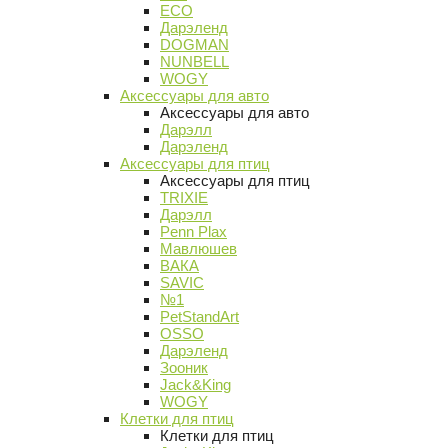
ECO
Дарэленд
DOGMAN
NUNBELL
WOGY
Аксессуары для авто
Аксессуары для авто
Дарэлл
Дарэленд
Аксессуары для птиц
Аксессуары для птиц
TRIXIE
Дарэлл
Penn Plax
Мавлюшев
ВАКА
SAVIC
№1
PetStandArt
OSSO
Дарэленд
Зооник
Jack&King
WOGY
Клетки для птиц
Клетки для птиц