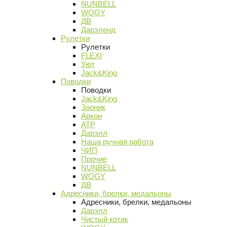
NUNBELL
WOGY
ДВ
Дарэленд
Рулетки
Рулетки
FLEXI
Уют
Jack&King
Поводки
Поводки
Jack&King
Зооник
Аркон
АТР
Дарэлл
Наша ручная работа
ЧИП
Прочие
NUNBELL
WOGY
ДВ
Адресники, брелки, медальоны
Адресники, брелки, медальоны
Дарэлл
Чистый котик