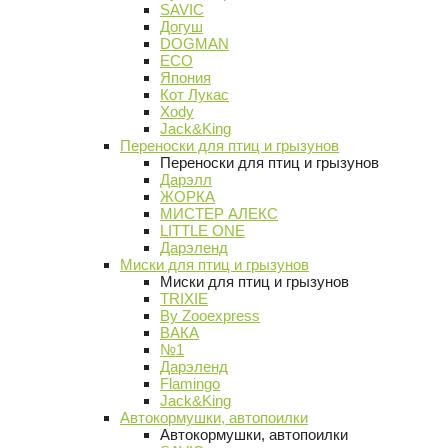
SAVIC
Догуш
DOGMAN
ECO
Япония
Кот Лукас
Xody
Jack&King
Переноски для птиц и грызунов
Переноски для птиц и грызунов
Дарэлл
ЖОРКА
МИСТЕР АЛЕКС
LITTLE ONE
Дарэленд
Миски для птиц и грызунов
Миски для птиц и грызунов
TRIXIE
By Zooexpress
ВАКА
№1
Дарэленд
Flamingo
Jack&King
Автокормушки, автопоилки
Автокормушки, автопоилки