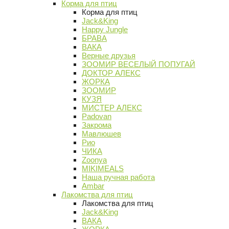
Корма для птиц
Корма для птиц
Jack&King
Happy Jungle
БРАВА
ВАКА
Верные друзья
ЗООМИР ВЕСЕЛЫЙ ПОПУГАЙ
ДОКТОР АЛЕКС
ЖОРКА
ЗООМИР
КУЗЯ
МИСТЕР АЛЕКС
Padovan
Закрома
Мавлюшев
Рио
ЧИКА
Zoonya
MIKIMEALS
Наша ручная работа
Ambar
Лакомства для птиц
Лакомства для птиц
Jack&King
ВАКА