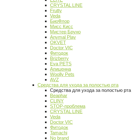
CRYSTAL LINE
Frutty
Veda
БиоФлор
Мисс Кисс
Мистер Бруно
Anymal Play
OKVET
Doctor VIC
Фитодок
Brizberry
Eva PETS
Апиценна
Woolly Pets
AVZ
Средства для ухода за полостью рта
Средства для ухода за полостью рта
Beaphar
CLINY
STOP-проблема
CRYSTAL LINE
Veda
Doctor VIC
Фитодок
Tamachi
No brand