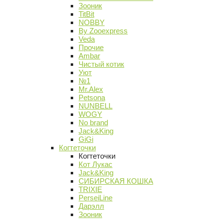
Зооник
TitBit
NOBBY
By Zooexpress
Veda
Прочие
Ambar
Чистый котик
Уют
№1
Mr.Alex
Petsona
NUNBELL
WOGY
No brand
Jack&King
GiGi
Когтеточки
Когтеточки
Кот Лукас
Jack&King
СИБИРСКАЯ КОШКА
TRIXIE
PerseiLine
Дарэлл
Зооник