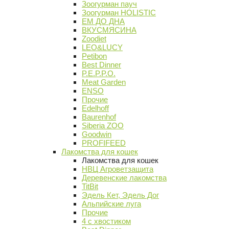
Зоогурман пауч
Зоогурман HOLISTIC
ЕМ ДО ДНА
ВКУСМЯСИНА
Zoodiet
LEO&LUCY
Petibon
Best Dinner
P.E.P.P.O.
Meat Garden
ENSO
Прочие
Edelhoff
Baurenhof
Siberia ZOO
Goodwin
PROFIFEED
Лакомства для кошек
Лакомства для кошек
НВЦ Агроветзащита
Деревенские лакомства
TitBit
Эдель Кет, Эдель Дог
Альпийские луга
Прочие
4 с хвостиком