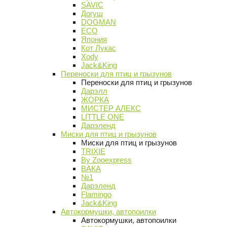
SAVIC
Догуш
DOGMAN
ECO
Япония
Кот Лукас
Xody
Jack&King
Переноски для птиц и грызунов
Переноски для птиц и грызунов
Дарэлл
ЖОРКА
МИСТЕР АЛЕКС
LITTLE ONE
Дарэленд
Миски для птиц и грызунов
Миски для птиц и грызунов
TRIXIE
By Zooexpress
ВАКА
№1
Дарэленд
Flamingo
Jack&King
Автокормушки, автопоилки
Автокормушки, автопоилки