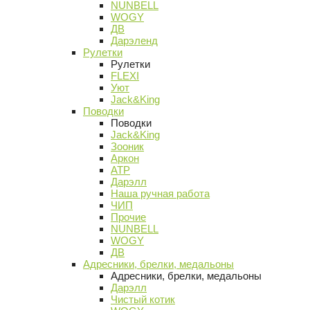
NUNBELL
WOGY
ДВ
Дарэленд
Рулетки
Рулетки
FLEXI
Уют
Jack&King
Поводки
Поводки
Jack&King
Зооник
Аркон
АТР
Дарэлл
Наша ручная работа
ЧИП
Прочие
NUNBELL
WOGY
ДВ
Адресники, брелки, медальоны
Адресники, брелки, медальоны
Дарэлл
Чистый котик