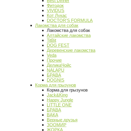
Best Dinner
Фитодок
VIVIDUS
Кот Лукас
DOCTOR'S FORMULA
Лакомства для собак
Лакомства для собак
Алтайские лакомства
TitBit
DOG FEST
Деревенские лакомства
Veda
Прочие
ДеликаЧойс
NALAPU
БРАВА
DOGNIS
Корма для грызунов
Корма для грызунов
Jack&King
Happy Jungle
LITTLE ONE
БРАВА
ВАКА
Верные друзья
ЗООМИР
ЖОРКА