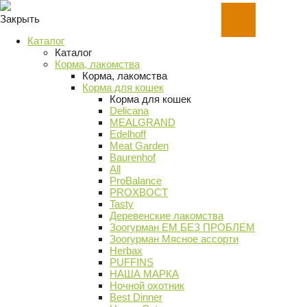
Закрыть
Каталог
Каталог
Корма, лакомства
Корма, лакомства
Корма для кошек
Корма для кошек
Delicana
MEALGRAND
Edelhoff
Meat Garden
Baurenhof
All
ProBalance
PROХВОСТ
Tasty
Деревенские лакомства
Зоогурман ЕМ БЕЗ ПРОБЛЕМ
Зоогурман Мясное ассорти
Herbax
PUFFINS
НАША МАРКА
Ночной охотник
Best Dinner