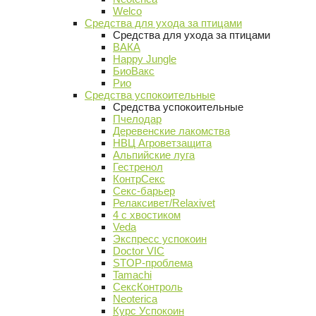
Welco
Средства для ухода за птицами
Средства для ухода за птицами
ВАКА
Happy Jungle
БиоВакс
Рио
Средства успокоительные
Средства успокоительные
Пчелодар
Деревенские лакомства
НВЦ Агроветзащита
Альпийские луга
Гестренол
КонтрСекс
Секс-барьер
Релаксивет/Relaxivet
4 с хвостиком
Veda
Экспресс успокоин
Doctor VIC
STOP-проблема
Tamachi
СексКонтроль
Neoterica
Курс Успокоин