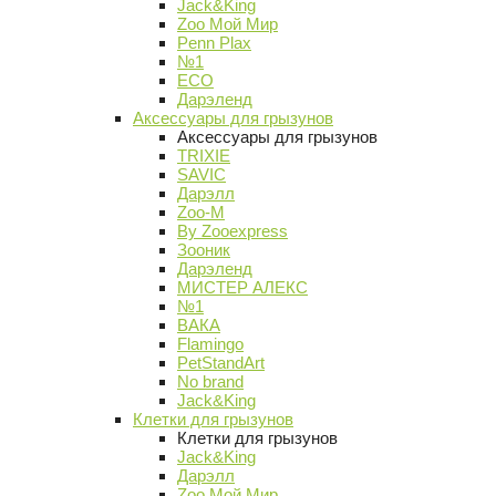
Jack&King
Zoo Мой Мир
Penn Plax
№1
ECO
Дарэленд
Аксессуары для грызунов
Аксессуары для грызунов
TRIXIE
SAVIC
Дарэлл
Zoo-M
By Zooexpress
Зооник
Дарэленд
МИСТЕР АЛЕКС
№1
ВАКА
Flamingo
PetStandArt
No brand
Jack&King
Клетки для грызунов
Клетки для грызунов
Jack&King
Дарэлл
Zoo Мой Мир