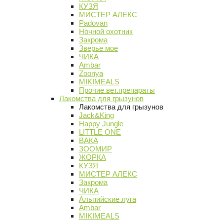
КУЗЯ
МИСТЕР АЛЕКС
Padovan
Ночной охотник
Закрома
Зверье мое
ЧИКА
Ambar
Zoonya
MIKIMEALS
Прочие вет.препараты
Лакомства для грызунов
Лакомства для грызунов
Jack&King
Happy Jungle
LITTLE ONE
ВАКА
ЗООМИР
ЖОРКА
КУЗЯ
МИСТЕР АЛЕКС
Закрома
ЧИКА
Альпийские луга
Ambar
MIKIMEALS