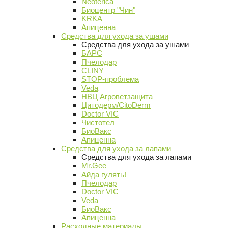
Neoterica
Биоцентр "Чин"
KRKA
Апиценна
Средства для ухода за ушами
Средства для ухода за ушами
БАРС
Пчелодар
CLINY
STOP-проблема
Veda
НВЦ Агроветзащита
Цитодерм/CitoDerm
Doctor VIC
Чистотел
БиоВакс
Апиценна
Средства для ухода за лапами
Средства для ухода за лапами
Mr.Gee
Айда гулять!
Пчелодар
Doctor VIC
Veda
БиоВакс
Апиценна
Расходные материалы