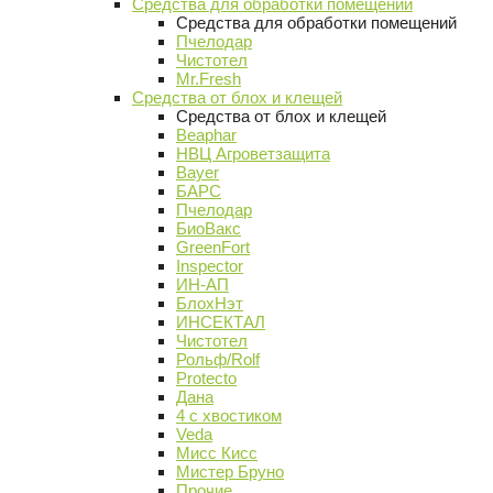
Средства для обработки помещений
Средства для обработки помещений
Пчелодар
Чистотел
Mr.Fresh
Средства от блох и клещей
Средства от блох и клещей
Beaphar
НВЦ Агроветзащита
Bayer
БАРС
Пчелодар
БиоВакс
GreenFort
Inspector
ИН-АП
БлохНэт
ИНСЕКТАЛ
Чистотел
Рольф/Rolf
Protecto
Дана
4 с хвостиком
Veda
Мисс Кисс
Мистер Бруно
Прочие