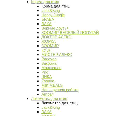
Корма для птиц
Корма для птиц
Jack&King
Happy Jungle
БРАВА
ВАКА
Верные друзья
ЗООМИР ВЕСЕЛЫЙ ПОПУГАЙ
ДОКТОР АЛЕКС
ЖОРКА
ЗООМИР
КУЗЯ
МИСТЕР АЛЕКС
Padovan
Закрома
Мавлюшев
Рио
ЧИКА
Zoonya
MIKIMEALS
Наша ручная работа
Ambar
Лакомства для птиц
Лакомства для птиц
Jack&King
ВАКА