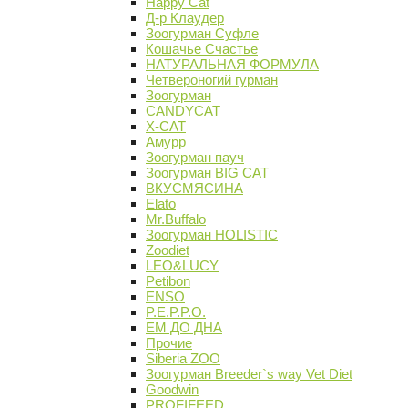
Happy Cat
Д-р Клаудер
Зоогурман Суфле
Кошачье Счастье
НАТУРАЛЬНАЯ ФОРМУЛА
Четвероногий гурман
Зоогурман
CANDYCAT
X-CAT
Амурр
Зоогурман пауч
Зоогурман BIG CAT
ВКУСМЯСИНА
Elato
Mr.Buffalo
Зоогурман HOLISTIC
Zoodiet
LEO&LUCY
Petibon
ENSO
P.E.P.P.O.
ЕМ ДО ДНА
Прочие
Siberia ZOO
Зоогурман Breeder`s way Vet Diet
Goodwin
PROFIFEED