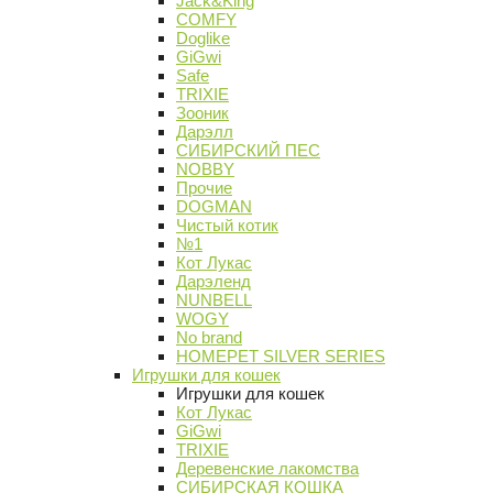
Jack&King
COMFY
Doglike
GiGwi
Safe
TRIXIE
Зооник
Дарэлл
СИБИРСКИЙ ПЕС
NOBBY
Прочие
DOGMAN
Чистый котик
№1
Кот Лукас
Дарэленд
NUNBELL
WOGY
No brand
HOMEPET SILVER SERIES
Игрушки для кошек
Игрушки для кошек
Кот Лукас
GiGwi
TRIXIE
Деревенские лакомства
СИБИРСКАЯ КОШКА