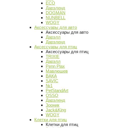
ECO
Дарэленд
DOGMAN
NUNBELL
WOGY
Аксессуары для авто
Аксессуары для авто
Дарэлл
Дарэленд
Аксессуары для птиц
Аксессуары для птиц
TRIXIE
Дарэлл
Penn Plax
Мавлюшев
ВАКА
SAVIC
№1
PetStandArt
OSSO
Дарэленд
Зооник
Jack&King
WOGY
Клетки для птиц
Клетки для птиц