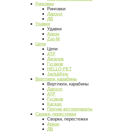
Ринговки
Ринговки
Дарэлл
ДВ
Удавки
Удавки
Аркон
Zoo-M
Цепи
Цепи
АТР
Дягилев
Гусаков
HELLO-PET
Jack&King
Вертлюги, карабины
Вертлюги, карабины
Дарэлл
АТР
Гусаков
Каскад
Прочие вет.препараты
Сворки, перестежки
Сворки, перестежки
Аркон
ДВ