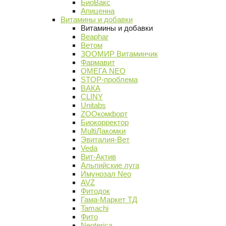
БиоВакс
Апиценна
Витамины и добавки
Витамины и добавки
Beaphar
Ветом
ЗООМИР Витаминчик
Фармавит
ОМЕГА NEO
STOP-проблема
ВАКА
CLINY
Unitabs
ZOOкомфорт
Биокорректор
MultiЛакомки
Эвиталия-Вет
Veda
Вит-Актив
Альпийские луга
Имунозал Neo
AVZ
Фитодок
Гама-Маркет ТД
Tamachi
Фито
Neoterica