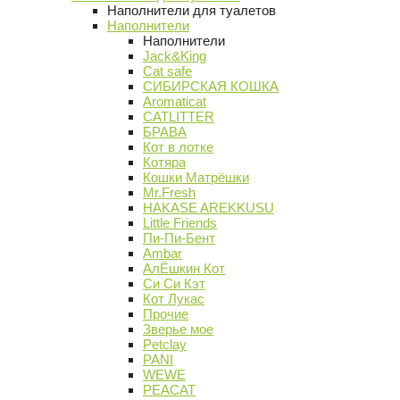
Наполнители для туалетов
Наполнители
Наполнители
Jack&King
Cat safe
СИБИРСКАЯ КОШКА
Aromaticat
CATLITTER
БРАВА
Кот в лотке
Котяра
Кошки Матрёшки
Mr.Fresh
HAKASE AREKKUSU
Little Friends
Пи-Пи-Бент
Ambar
АлЁшкин Кот
Си Си Кэт
Кот Лукас
Прочие
Зверье мое
Petclay
PANI
WEWE
PEACAT