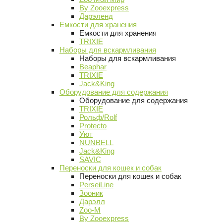
By Zooexpress
Дарэленд
Емкости для хранения
Емкости для хранения
TRIXIE
Наборы для вскармливания
Наборы для вскармливания
Beaphar
TRIXIE
Jack&King
Оборудование для содержания
Оборудование для содержания
TRIXIE
Рольф/Rolf
Protecto
Уют
NUNBELL
Jack&King
SAVIC
Переноски для кошек и собак
Переноски для кошек и собак
PerseiLine
Зооник
Дарэлл
Zoo-M
By Zooexpress