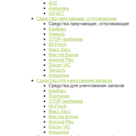
AVZ
Апиценна
OKVET
Средства приучающие, отпугивающие
Средства приучающие, отпугивающие
БиоВакс
Химола
STOP-проблема
Mr.Fresh
Мисс Кисс
Мистер Бруно
Anymal Play
Doctor VIC
Tamachi
Апиценна
Средства для уничтожения запахов
Средства для уничтожения запахов
БиоВакс
Пчелодар
STOP-проблема
Mr.Fresh
Мисс Кисс
Мистер Бруно
Anymal Play
Doctor VIC
Апиценна