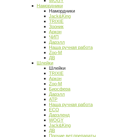
WOGY
Намордники
Намордники
Jack&King
TRIXIE
Зооник
Аркон
ЧИП
Дарэлл
Наша ручная работа
Zoo-M
ДВ
Шлейки
Шлейки
TRIXIE
Аркон
Zoo-M
Биосфера
Дарэлл
АТР
Наша ручная работа
ECO
Дарэленд
WOGY
Jack&King
ДВ
Прочие вет.препараты