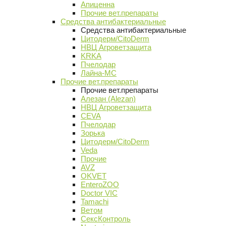
Апиценна
Прочие вет.препараты
Средства антибактериальные
Средства антибактериальные
Цитодерм/CitoDerm
НВЦ Агроветзащита
KRKA
Пчелодар
Лайна-МС
Прочие вет.препараты
Прочие вет.препараты
Алезан (Alezan)
НВЦ Агроветзащита
CEVA
Пчелодар
Зорька
Цитодерм/CitoDerm
Veda
Прочие
AVZ
OKVET
EnteroZOO
Doctor VIC
Tamachi
Ветом
СексКонтроль