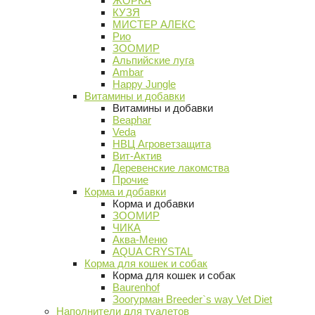
ЖОРКА
КУЗЯ
МИСТЕР АЛЕКС
Рио
ЗООМИР
Альпийские луга
Ambar
Happy Jungle
Витамины и добавки
Витамины и добавки
Beaphar
Veda
НВЦ Агроветзащита
Вит-Актив
Деревенские лакомства
Прочие
Корма и добавки
Корма и добавки
ЗООМИР
ЧИКА
Аква-Меню
AQUA CRYSTAL
Корма для кошек и собак
Корма для кошек и собак
Baurenhof
Зоогурман Breeder`s way Vet Diet
Наполнители для туалетов