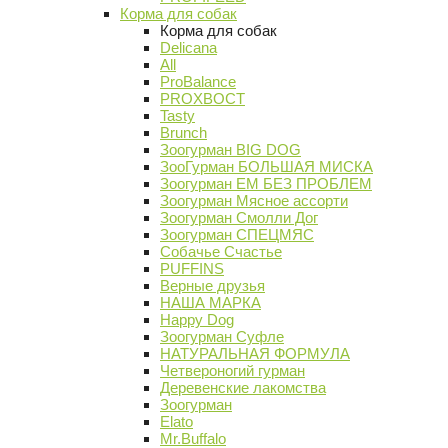
Корма для собак
Корма для собак
Delicana
All
ProBalance
PROХВОСТ
Tasty
Brunch
Зоогурман BIG DOG
ЗооГурман БОЛЬШАЯ МИСКА
Зоогурман ЕМ БЕЗ ПРОБЛЕМ
Зоогурман Мясное ассорти
Зоогурман Смолли Дог
Зоогурман СПЕЦМЯС
Собачье Счастье
PUFFINS
Верные друзья
НАША МАРКА
Happy Dog
Зоогурман Суфле
НАТУРАЛЬНАЯ ФОРМУЛА
Четвероногий гурман
Деревенские лакомства
Зоогурман
Elato
Mr.Buffalo