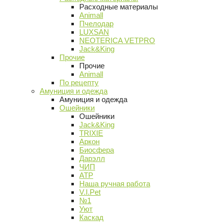
Расходные материалы
Animall
Пчелодар
LUXSAN
NEOTERICA VETPRO
Jack&King
Прочие
Прочие
Animall
По рецепту
Амуниция и одежда
Амуниция и одежда
Ошейники
Ошейники
Jack&King
TRIXIE
Аркон
Биосфера
Дарэлл
ЧИП
АТР
Наша ручная работа
V.I.Pet
№1
Уют
Каскад