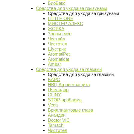
БиоВакс
Средства для ухода за грызунами
Средства для ухода за грызунами
LITTLE ONE
МИСТЕР АЛЕКС
ЖОРКА
Зверье мое
Чистайл
Чистотел
Шустрик
AromatiPet
Aromaticat
Ambar
Средства для ухода за глазами
Средства для ухода за глазами
БАРС
НВЦ Агроветзащита
Пчелодар
CLINY
STOP-проблема
Veda
Бриллиантовые глаза
Анандин
Doctor VIC
Tamachi
Чистотел