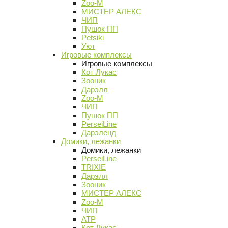
Zoo-M
МИСТЕР АЛЕКС
ЧИП
Пушок ПП
Petsiki
Уют
Игровые комплексы
Игровые комплексы
Кот Лукас
Зооник
Дарэлл
Zoo-M
ЧИП
Пушок ПП
PerseiLine
Дарэленд
Домики, лежанки
Домики, лежанки
PerseiLine
TRIXIE
Дарэлл
Зооник
МИСТЕР АЛЕКС
Zoo-M
ЧИП
АТР
Кот Лукас