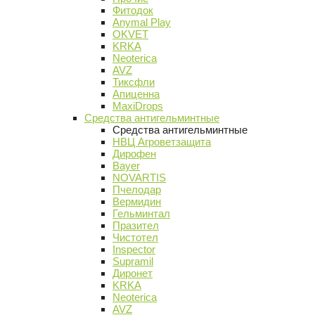
Фитодок
Anymal Play
OKVET
KRKA
Neoterica
AVZ
Тиксфли
Апиценна
MaxiDrops
Средства антигельминтные
Средства антигельминтные
НВЦ Агроветзащита
Дирофен
Bayer
NOVARTIS
Пчелодар
Вермидин
Гельминтал
Празител
Чистотел
Inspector
Supramil
Диронет
KRKA
Neoterica
AVZ