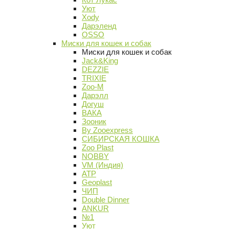
Уют
Xody
Дарэленд
OSSO
Миски для кошек и собак
Миски для кошек и собак
Jack&King
DEZZIE
TRIXIE
Zoo-M
Дарэлл
Догуш
ВАКА
Зооник
By Zooexpress
СИБИРСКАЯ КОШКА
Zoo Plast
NOBBY
VM (Индия)
АТР
Geoplast
ЧИП
Double Dinner
ANKUR
№1
Уют