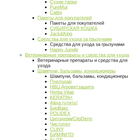
Сухие тапки
PureMur
Cattoi
Пакеты для покупателей
Пакеты для покупателей
СИБИРСКАЯ КОШКА
Jack&King
Средства для ухода за грызунами
Средства для ухода за грызунами
Happy Jungle
Ветеринарные препараты и средства для ухода
Ветеринарные препараты и средства для
ухода
Шампуни, бальзамы, кондиционеры
Шампуни, бальзамы, кондиционеры
Пчелодар
НВЦ Агроветзащита
Herba Vitae
KERATIN+
Айда гулять!
БиоВакс
POLIDEX
Цитодерм/CitoDerm
Чистотел
CLINY
БИМФИТО
ELITE