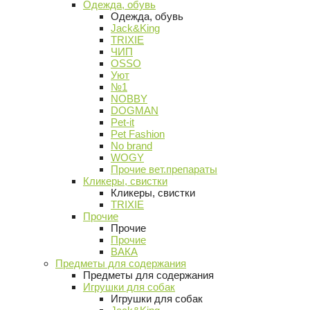
Одежда, обувь
Одежда, обувь
Jack&King
TRIXIE
ЧИП
OSSO
Уют
№1
NOBBY
DOGMAN
Pet-it
Pet Fashion
No brand
WOGY
Прочие вет.препараты
Кликеры, свистки
Кликеры, свистки
TRIXIE
Прочие
Прочие
Прочие
ВАКА
Предметы для содержания
Предметы для содержания
Игрушки для собак
Игрушки для собак