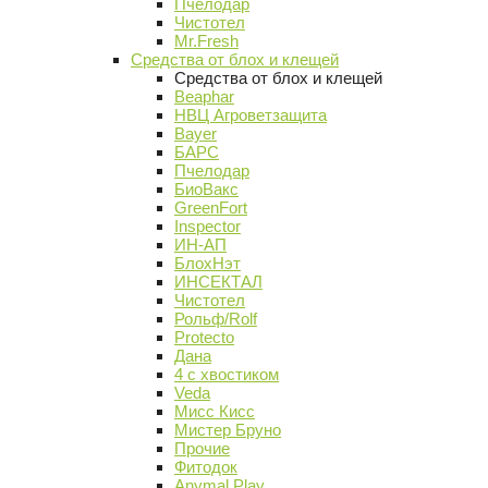
Пчелодар
Чистотел
Mr.Fresh
Средства от блох и клещей
Средства от блох и клещей
Beaphar
НВЦ Агроветзащита
Bayer
БАРС
Пчелодар
БиоВакс
GreenFort
Inspector
ИН-АП
БлохНэт
ИНСЕКТАЛ
Чистотел
Рольф/Rolf
Protecto
Дана
4 с хвостиком
Veda
Мисс Кисс
Мистер Бруно
Прочие
Фитодок
Anymal Play