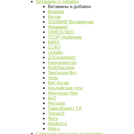
Витамины и добавки
Витамины и добавки
Beaphar
Ветом
ЗООМИР Витаминчик
Фармавит
ОМЕГА NEO
STOP-проблема
ВАКА
CLINY
Unitabs
ZOOкомфорт
Биокорректор
MultiЛакомки
Эвиталия-Вет
Veda
Вит-Актив
Альпийские луга
Имунозал Neo
AVZ
Фитодок
Гама-Маркет ТД
Tamachi
Фито
Neoterica
Welco
Средства для ухода за птицами