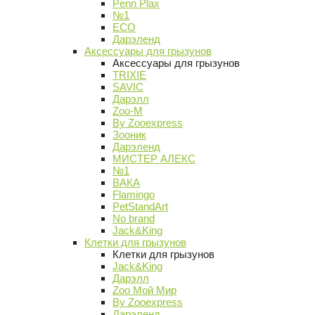
Penn Plax
№1
ECO
Дарэленд
Аксессуары для грызунов
Аксессуары для грызунов
TRIXIE
SAVIC
Дарэлл
Zoo-M
By Zooexpress
Зооник
Дарэленд
МИСТЕР АЛЕКС
№1
ВАКА
Flamingo
PetStandArt
No brand
Jack&King
Клетки для грызунов
Клетки для грызунов
Jack&King
Дарэлл
Zoo Мой Мир
By Zooexpress
Дарэленд