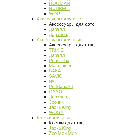
DOGMAN
NUNBELL
WOGY
Аксессуары для авто
Аксессуары для авто
Дарэлл
Дарэленд
Аксессуары для птиц
Аксессуары для птиц
TRIXIE
Дарэлл
Penn Plax
Мавлюшев
ВАКА
SAVIC
№1
PetStandArt
OSSO
Дарэленд
Зооник
Jack&King
WOGY
Клетки для птиц
Клетки для птиц
Jack&King
Zoo Мой Мир