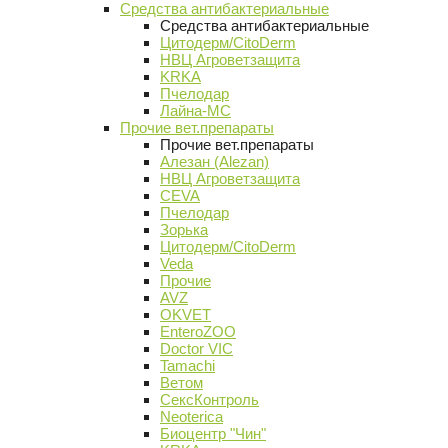
Средства антибактериальные
Средства антибактериальные
Цитодерм/CitoDerm
НВЦ Агроветзащита
KRKA
Пчелодар
Лайна-МС
Прочие вет.препараты
Прочие вет.препараты
Алезан (Alezan)
НВЦ Агроветзащита
CEVA
Пчелодар
Зорька
Цитодерм/CitoDerm
Veda
Прочие
AVZ
OKVET
EnteroZOO
Doctor VIC
Tamachi
Ветом
СексКонтроль
Neoterica
Биоцентр "Чин"