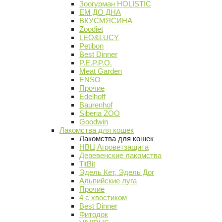
Зоогурман HOLISTIC
ЕМ ДО ДНА
ВКУСМЯСИНА
Zoodiet
LEO&LUCY
Petibon
Best Dinner
P.E.P.P.O.
Meat Garden
ENSO
Прочие
Edelhoff
Baurenhof
Siberia ZOO
Goodwin
Лакомства для кошек
Лакомства для кошек
НВЦ Агроветзащита
Деревенские лакомства
TitBit
Эдель Кет, Эдель Дог
Альпийские луга
Прочие
4 с хвостиком
Best Dinner
Фитодок