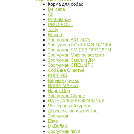
Корма для собак
Delicana
All
ProBalance
PROХВОСТ
Tasty
Brunch
Зоогурман BIG DOG
ЗооГурман БОЛЬШАЯ МИСКА
Зоогурман ЕМ БЕЗ ПРОБЛЕМ
Зоогурман Мясное ассорти
Зоогурман Смолли Дог
Зоогурман СПЕЦМЯС
Собачье Счастье
PUFFINS
Верные друзья
НАША МАРКА
Happy Dog
Зоогурман Суфле
НАТУРАЛЬНАЯ ФОРМУЛА
Четвероногий гурман
Деревенские лакомства
Зоогурман
Elato
Mr.Buffalo
Зоогурман пауч