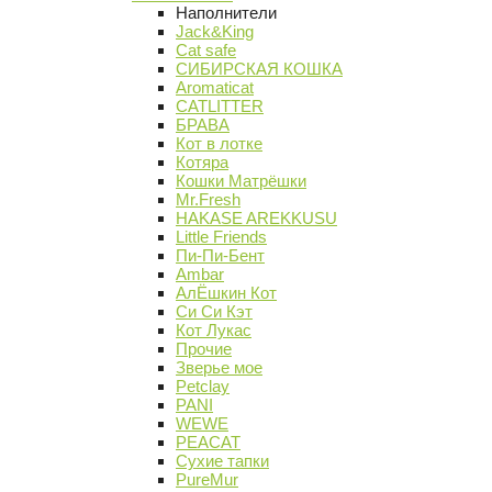
Наполнители
Jack&King
Cat safe
СИБИРСКАЯ КОШКА
Aromaticat
CATLITTER
БРАВА
Кот в лотке
Котяра
Кошки Матрёшки
Mr.Fresh
HAKASE AREKKUSU
Little Friends
Пи-Пи-Бент
Ambar
АлЁшкин Кот
Си Си Кэт
Кот Лукас
Прочие
Зверье мое
Petclay
PANI
WEWE
PEACAT
Сухие тапки
PureMur