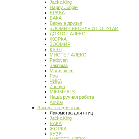
Jack&King
Happy Jungle
БРАВА
ВАКА
Верные друзья
ЗООМИР ВЕСЕЛЫЙ ПОПУГАЙ
ДОКТОР АЛЕКС
ЖОРКА
ЗООМИР
КУЗЯ
МИСТЕР АЛЕКС
Padovan
Закрома
Мавлюшев
Рио
ЧИКА
Zoonya
MIKIMEALS
Наша ручная работа
Ambar
Лакомства для птиц
Лакомства для птиц
Jack&King
ВАКА
ЖОРКА
КУЗЯ