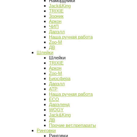
Намордники
Jack&King
TRIXIE
Зооник
Аркон
ЧИП
Дарэлл
Наша ручная работа
Zoo-M
ДВ
Шлейки
Шлейки
TRIXIE
Аркон
Zoo-M
Биосфера
Дарэлл
АТР
Наша ручная работа
ECO
Дарэленд
WOGY
Jack&King
ДВ
Прочие вет.препараты
Ринговки
Ринговки