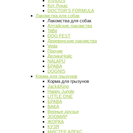
VIVIDUS
Кот Лукас
DOCTOR'S FORMULA
Лакомства для собак
Лакомства для собак
Алтайские лакомства
TitBit
DOG FEST
Деревенские лакомства
Veda
Прочие
ДеликаЧойс
NALAPU
БРАВА
DOGNIS
Корма для грызунов
Корма для грызунов
Jack&King
Happy Jungle
LITTLE ONE
БРАВА
ВАКА
Верные друзья
ЗООМИР
ЖОРКА
КУЗЯ
МИСТЕР АЛЕКС