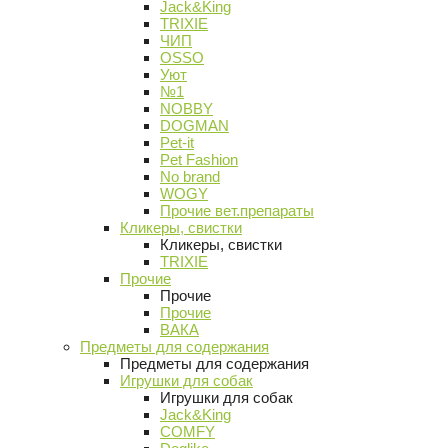
Jack&King
TRIXIE
ЧИП
OSSO
Уют
№1
NOBBY
DOGMAN
Pet-it
Pet Fashion
No brand
WOGY
Прочие вет.препараты
Кликеры, свистки
Кликеры, свистки
TRIXIE
Прочие
Прочие
Прочие
ВАКА
Предметы для содержания
Предметы для содержания
Игрушки для собак
Игрушки для собак
Jack&King
COMFY