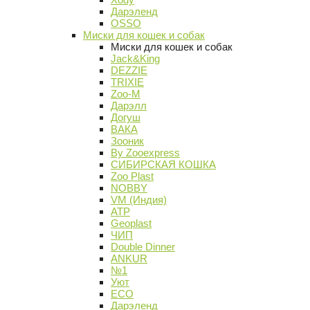
Дарэленд
OSSO
Миски для кошек и собак
Миски для кошек и собак
Jack&King
DEZZIE
TRIXIE
Zoo-M
Дарэлл
Догуш
ВАКА
Зооник
By Zooexpress
СИБИРСКАЯ КОШКА
Zoo Plast
NOBBY
VM (Индия)
АТР
Geoplast
ЧИП
Double Dinner
ANKUR
№1
Уют
ECO
Дарэленд