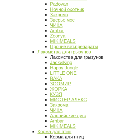
Padovan
Ночной охотник
Закрома
Зверье мое
ЧИКА
Ambar
Zoonya
MIKIMEALS
Прочие вет.препараты
Лакомства для грызунов
Лакомства для грызунов
Jack&King
Happy Jungle
LITTLE ONE
ВАКА
ЗООМИР
ЖОРКА
КУЗЯ
МИСТЕР АЛЕКС
Закрома
ЧИКА
Альпийские луга
Ambar
MIKIMEALS
Корма для птиц
Корма для птиц