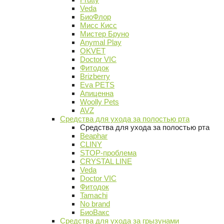
Veda
БиоФлор
Мисс Кисс
Мистер Бруно
Anymal Play
OKVET
Doctor VIC
Фитодок
Brizberry
Eva PETS
Апиценна
Woolly Pets
AVZ
Средства для ухода за полостью рта
Средства для ухода за полостью рта
Beaphar
CLINY
STOP-проблема
CRYSTAL LINE
Veda
Doctor VIC
Фитодок
Tamachi
No brand
БиоВакс
Средства для ухода за грызунами