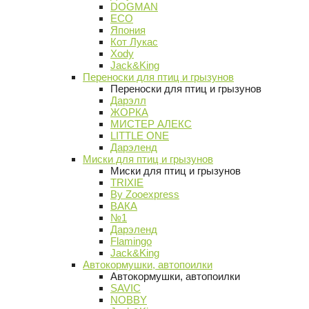
DOGMAN
ECO
Япония
Кот Лукас
Xody
Jack&King
Переноски для птиц и грызунов
Переноски для птиц и грызунов
Дарэлл
ЖОРКА
МИСТЕР АЛЕКС
LITTLE ONE
Дарэленд
Миски для птиц и грызунов
Миски для птиц и грызунов
TRIXIE
By Zooexpress
ВАКА
№1
Дарэленд
Flamingo
Jack&King
Автокормушки, автопоилки
Автокормушки, автопоилки
SAVIC
NOBBY