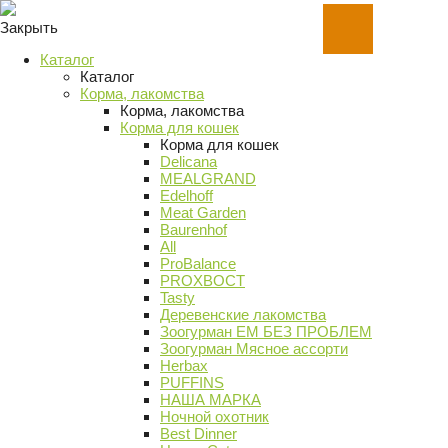
Закрыть
Каталог
Каталог
Корма, лакомства
Корма, лакомства
Корма для кошек
Корма для кошек
Delicana
MEALGRAND
Edelhoff
Meat Garden
Baurenhof
All
ProBalance
PROХВОСТ
Tasty
Деревенские лакомства
Зоогурман ЕМ БЕЗ ПРОБЛЕМ
Зоогурман Мясное ассорти
Herbax
PUFFINS
НАША МАРКА
Ночной охотник
Best Dinner