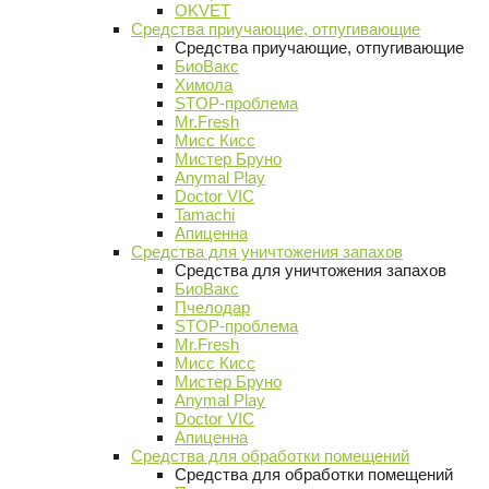
OKVET
Средства приучающие, отпугивающие
Средства приучающие, отпугивающие
БиоВакс
Химола
STOP-проблема
Mr.Fresh
Мисс Кисс
Мистер Бруно
Anymal Play
Doctor VIC
Tamachi
Апиценна
Средства для уничтожения запахов
Средства для уничтожения запахов
БиоВакс
Пчелодар
STOP-проблема
Mr.Fresh
Мисс Кисс
Мистер Бруно
Anymal Play
Doctor VIC
Апиценна
Средства для обработки помещений
Средства для обработки помещений