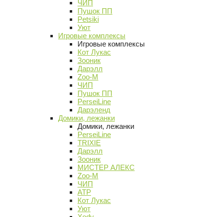
ЧИП
Пушок ПП
Petsiki
Уют
Игровые комплексы
Игровые комплексы
Кот Лукас
Зооник
Дарэлл
Zoo-M
ЧИП
Пушок ПП
PerseiLine
Дарэленд
Домики, лежанки
Домики, лежанки
PerseiLine
TRIXIE
Дарэлл
Зооник
МИСТЕР АЛЕКС
Zoo-M
ЧИП
АТР
Кот Лукас
Уют
Xody