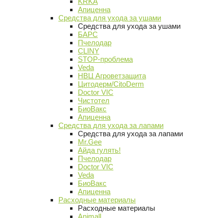
KRKA
Апиценна
Средства для ухода за ушами
Средства для ухода за ушами
БАРС
Пчелодар
CLINY
STOP-проблема
Veda
НВЦ Агроветзащита
Цитодерм/CitoDerm
Doctor VIC
Чистотел
БиоВакс
Апиценна
Средства для ухода за лапами
Средства для ухода за лапами
Mr.Gee
Айда гулять!
Пчелодар
Doctor VIC
Veda
БиоВакс
Апиценна
Расходные материалы
Расходные материалы
Animall