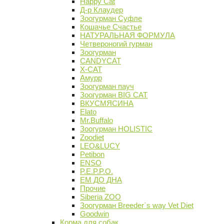
Happy Cat
Д-р Клаудер
Зоогурман Суфле
Кошачье Счастье
НАТУРАЛЬНАЯ ФОРМУЛА
Четвероногий гурман
Зоогурман
CANDYCAT
X-CAT
Амурр
Зоогурман пауч
Зоогурман BIG CAT
ВКУСМЯСИНА
Elato
Mr.Buffalo
Зоогурман HOLISTIC
Zoodiet
LEO&LUCY
Petibon
ENSO
P.E.P.P.O.
ЕМ ДО ДНА
Прочие
Siberia ZOO
Зоогурман Breeder`s way Vet Diet
Goodwin
Корма для собак