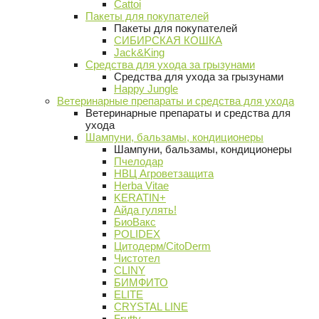
Cattoi
Пакеты для покупателей
Пакеты для покупателей
СИБИРСКАЯ КОШКА
Jack&King
Средства для ухода за грызунами
Средства для ухода за грызунами
Happy Jungle
Ветеринарные препараты и средства для ухода
Ветеринарные препараты и средства для
ухода
Шампуни, бальзамы, кондиционеры
Шампуни, бальзамы, кондиционеры
Пчелодар
НВЦ Агроветзащита
Herba Vitae
KERATIN+
Айда гулять!
БиоВакс
POLIDEX
Цитодерм/CitoDerm
Чистотел
CLINY
БИМФИТО
ELITE
CRYSTAL LINE
Frutty