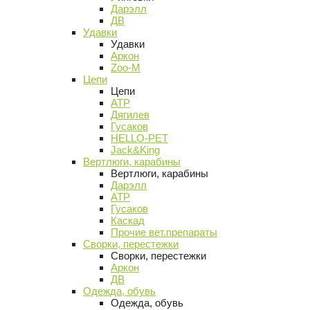
Дарэлл
ДВ
Удавки
Удавки
Аркон
Zoo-M
Цепи
Цепи
АТР
Дягилев
Гусаков
HELLO-PET
Jack&King
Вертлюги, карабины
Вертлюги, карабины
Дарэлл
АТР
Гусаков
Каскад
Прочие вет.препараты
Сворки, перестежки
Сворки, перестежки
Аркон
ДВ
Одежда, обувь
Одежда, обувь