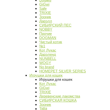
Doglike
GiGwi
Safe
TRIXIE
Зооник
Дарэлл
СИБИРСКИЙ ПЕС
NOBBY
Прочие
DOGMAN
Чистый котик
№1
Кот Лукас
Дарэленд
NUNBELL
WOGY
No brand
HOMEPET SILVER SERIES
Игрушки для кошек
Игрушки для кошек
Кот Лукас
GiGwi
TRIXIE
Деревенские лакомства
СИБИРСКАЯ КОШКА
Зооник
TitBit