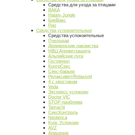
Средства для ухода за птицами
ВАКА
Happy Jungle
БиоВакс
Рио
Средства успокоительные
Средства успокоительные
Пчелодар
Деревенские лакомства
НВЦ Агроветзащита
Альпийские луга
Гестренол
КонтрСекс
Секс-барьер
Релаксивет/Relaxivet
4 с хвостиком
Veda
Экспресс успокоин
Doctor VIC
STOP-проблема
Tamachi
СексКонтроль
Neoterica
Курс Успокоин
AVZ
Апиценна