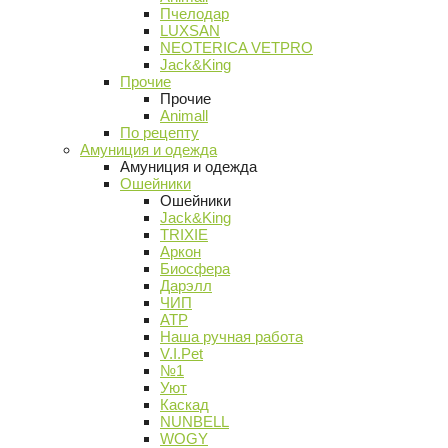
Пчелодар
LUXSAN
NEOTERICA VETPRO
Jack&King
Прочие
Прочие
Animall
По рецепту
Амуниция и одежда
Амуниция и одежда
Ошейники
Ошейники
Jack&King
TRIXIE
Аркон
Биосфера
Дарэлл
ЧИП
АТР
Наша ручная работа
V.I.Pet
№1
Уют
Каскад
NUNBELL
WOGY