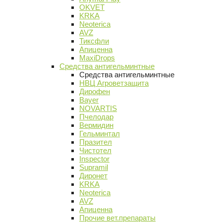
OKVET
KRKA
Neoterica
AVZ
Тиксфли
Апиценна
MaxiDrops
Средства антигельминтные
Средства антигельминтные
НВЦ Агроветзащита
Дирофен
Bayer
NOVARTIS
Пчелодар
Вермидин
Гельминтал
Празител
Чистотел
Inspector
Supramil
Диронет
KRKA
Neoterica
AVZ
Апиценна
Прочие вет.препараты