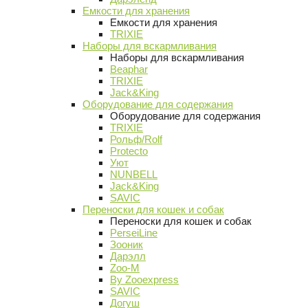
Емкости для хранения
Емкости для хранения
TRIXIE
Наборы для вскармливания
Наборы для вскармливания
Beaphar
TRIXIE
Jack&King
Оборудование для содержания
Оборудование для содержания
TRIXIE
Рольф/Rolf
Protecto
Уют
NUNBELL
Jack&King
SAVIC
Переноски для кошек и собак
Переноски для кошек и собак
PerseiLine
Зооник
Дарэлл
Zoo-M
By Zooexpress
SAVIC
Догуш