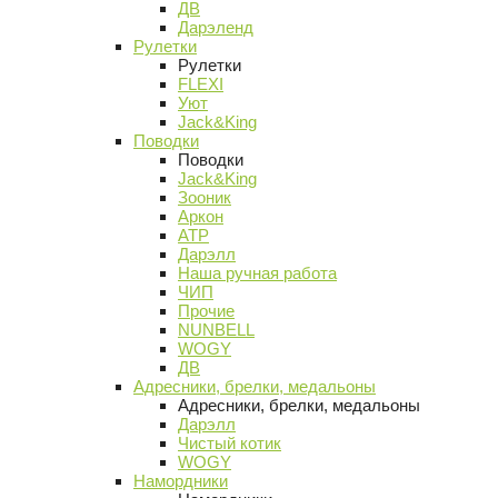
ДВ
Дарэленд
Рулетки
Рулетки
FLEXI
Уют
Jack&King
Поводки
Поводки
Jack&King
Зооник
Аркон
АТР
Дарэлл
Наша ручная работа
ЧИП
Прочие
NUNBELL
WOGY
ДВ
Адресники, брелки, медальоны
Адресники, брелки, медальоны
Дарэлл
Чистый котик
WOGY
Намордники