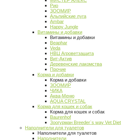
МИСТЕР АЛЕКС
Рио
ЗООМИР
Альпийские луга
Ambar
Happy Jungle
Витамины и добавки
Витамины и добавки
Beaphar
Veda
НВЦ Агроветзащита
Вит-Актив
Деревенские лакомства
Прочие
Корма и добавки
Корма и добавки
ЗООМИР
ЧИКА
Аква-Меню
AQUA CRYSTAL
Корма для кошек и собак
Корма для кошек и собак
Baurenhof
Зоогурман Breeder`s way Vet Diet
Наполнители для туалетов
Наполнители для туалетов
Наполнители