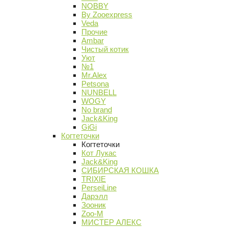
NOBBY
By Zooexpress
Veda
Прочие
Ambar
Чистый котик
Уют
№1
Mr.Alex
Petsona
NUNBELL
WOGY
No brand
Jack&King
GiGi
Когтеточки
Когтеточки
Кот Лукас
Jack&King
СИБИРСКАЯ КОШКА
TRIXIE
PerseiLine
Дарэлл
Зооник
Zoo-M
МИСТЕР АЛЕКС