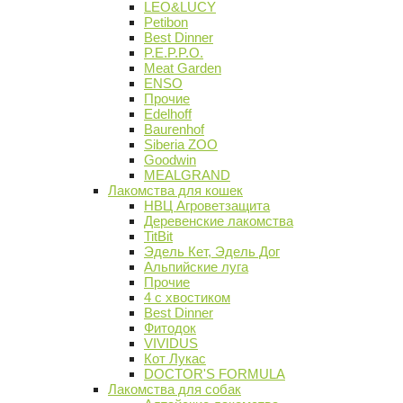
LEO&LUCY
Petibon
Best Dinner
P.E.P.P.O.
Meat Garden
ENSO
Прочие
Edelhoff
Baurenhof
Siberia ZOO
Goodwin
MEALGRAND
Лакомства для кошек
НВЦ Агроветзащита
Деревенские лакомства
TitBit
Эдель Кет, Эдель Дог
Альпийские луга
Прочие
4 с хвостиком
Best Dinner
Фитодок
VIVIDUS
Кот Лукас
DOCTOR'S FORMULA
Лакомства для собак