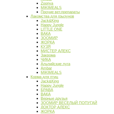
Zoonya
MIKIMEALS
Прочие вет.препараты
Лакомства для грызунов
Jack&King
Happy Jungle
LITTLE ONE
ВАКА
ЗООМИР
ЖОРКА
КУЗЯ
МИСТЕР АЛЕКС
Закрома
ЧИКА
Альпийские луга
Ambar
MIKIMEALS
Корма для птиц
Jack&King
Happy Jungle
БРАВА
ВАКА
Верные друзья
ЗООМИР ВЕСЕЛЫЙ ПОПУГАЙ
ДОКТОР АЛЕКС
ЖОРКА