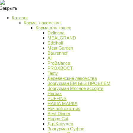
Закрыть
Каталог
Корма, лакомства
Корма для кошек
Delicana
MEALGRAND
Edelhoff
Meat Garden
Baurenhof
All
ProBalance
PROХВОСТ
Tasty
Деревенские лакомства
Зоогурман ЕМ БЕЗ ПРОБЛЕМ
Зоогурман Мясное ассорти
Herbax
PUFFINS
НАША МАРКА
Ночной охотник
Best Dinner
Happy Cat
Д-р Клаудер
Зоогурман Суфле