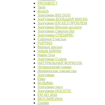
PROХВОСТ
Tasty
Brunch
Зоогурман BIG DOG
ЗооГурман БОЛЬШАЯ МИСКА
Зоогурман ЕМ БЕЗ ПРОБЛЕМ
Зоогурман Мясное ассорти
Зоогурман Смолли Дог
Зоогурман СПЕЦМЯС
Собачье Счастье
PUFFINS
Верные друзья
НАША МАРКА
Happy Dog
Зоогурман Суфле
НАТУРАЛЬНАЯ ФОРМУЛА
Четвероногий гурман
Деревенские лакомства
Зоогурман
Elato
Mr.Buffalo
Зоогурман пауч
Зоогурман HOLISTIC
ЕМ ДО ДНА
ВКУСМЯСИНА
Zoodiet