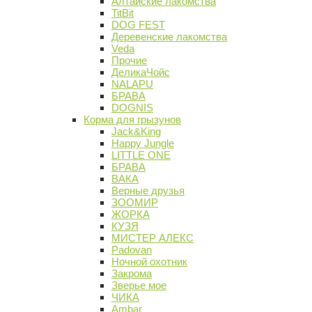
Алтайские лакомства
TitBit
DOG FEST
Деревенские лакомства
Veda
Прочие
ДеликаЧойс
NALAPU
БРАВА
DOGNIS
Корма для грызунов
Jack&King
Happy Jungle
LITTLE ONE
БРАВА
ВАКА
Верные друзья
ЗООМИР
ЖОРКА
КУЗЯ
МИСТЕР АЛЕКС
Padovan
Ночной охотник
Закрома
Зверье мое
ЧИКА
Ambar