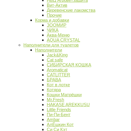
НВЦ Агроветзащита
Вит-Актив
Деревенские лакомства
Прочие
Корма и добавки
ЗООМИР
ЧИКА
Аква-Меню
AQUA CRYSTAL
Наполнители для туалетов
Наполнители
Jack&King
Cat safe
СИБИРСКАЯ КОШКА
Aromaticat
CATLITTER
БРАВА
Кот в лотке
Котяра
Кошки Матрёшки
Mr.Fresh
HAKASE AREKKUSU
Little Friends
Пи-Пи-Бент
Ambar
АлЁшкин Кот
Си Си Кэт