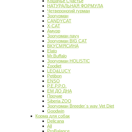
Кошачье Счастье
НАТУРАЛЬНАЯ ФОРМУЛА
Четвероногий гурман
Зоогурман
CANDYCAT
X-CAT
Амурр
Зоогурман пауч
Зоогурман BIG CAT
ВКУСМЯСИНА
Elato
Mr.Buffalo
Зоогурман HOLISTIC
Zoodiet
LEO&LUCY
Petibon
ENSO
P.E.P.P.O.
ЕМ ДО ДНА
Прочие
Siberia ZOO
Зоогурман Breeder`s way Vet Diet
Goodwin
Корма для собак
Delicana
All
ProBalance