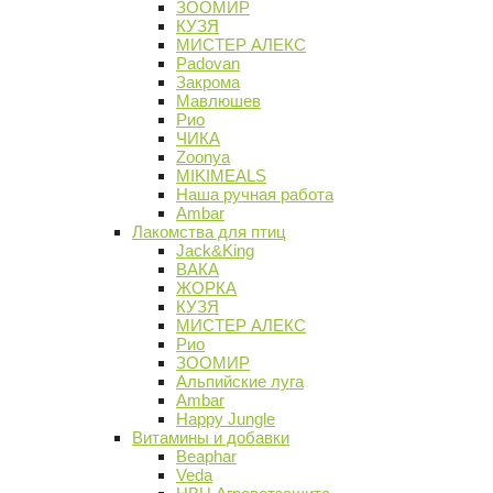
ЗООМИР
КУЗЯ
МИСТЕР АЛЕКС
Padovan
Закрома
Мавлюшев
Рио
ЧИКА
Zoonya
MIKIMEALS
Наша ручная работа
Ambar
Лакомства для птиц
Jack&King
ВАКА
ЖОРКА
КУЗЯ
МИСТЕР АЛЕКС
Рио
ЗООМИР
Альпийские луга
Ambar
Happy Jungle
Витамины и добавки
Beaphar
Veda