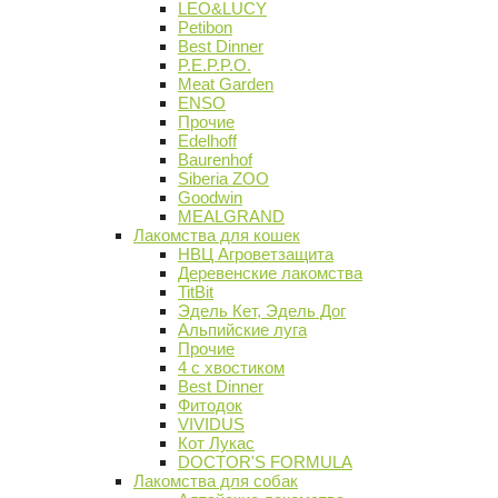
LEO&LUCY
Petibon
Best Dinner
P.E.P.P.O.
Meat Garden
ENSO
Прочие
Edelhoff
Baurenhof
Siberia ZOO
Goodwin
MEALGRAND
Лакомства для кошек
НВЦ Агроветзащита
Деревенские лакомства
TitBit
Эдель Кет, Эдель Дог
Альпийские луга
Прочие
4 с хвостиком
Best Dinner
Фитодок
VIVIDUS
Кот Лукас
DOCTOR'S FORMULA
Лакомства для собак