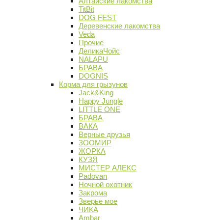
Алтайские лакомства
TitBit
DOG FEST
Деревенские лакомства
Veda
Прочие
ДеликаЧойс
NALAPU
БРАВА
DOGNIS
Корма для грызунов
Jack&King
Happy Jungle
LITTLE ONE
БРАВА
ВАКА
Верные друзья
ЗООМИР
ЖОРКА
КУЗЯ
МИСТЕР АЛЕКС
Padovan
Ночной охотник
Закрома
Зверье мое
ЧИКА
Ambar