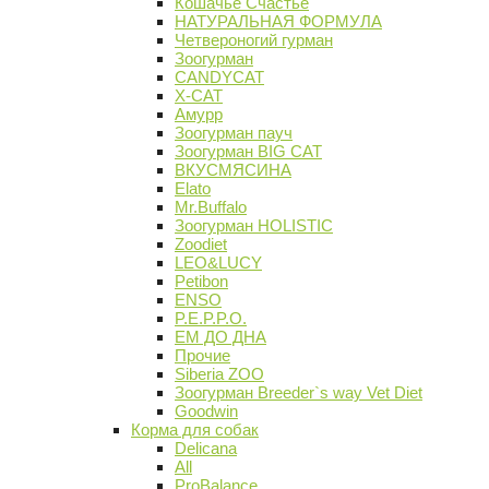
Кошачье Счастье
НАТУРАЛЬНАЯ ФОРМУЛА
Четвероногий гурман
Зоогурман
CANDYCAT
X-CAT
Амурр
Зоогурман пауч
Зоогурман BIG CAT
ВКУСМЯСИНА
Elato
Mr.Buffalo
Зоогурман HOLISTIC
Zoodiet
LEO&LUCY
Petibon
ENSO
P.E.P.P.O.
ЕМ ДО ДНА
Прочие
Siberia ZOO
Зоогурман Breeder`s way Vet Diet
Goodwin
Корма для собак
Delicana
All
ProBalance