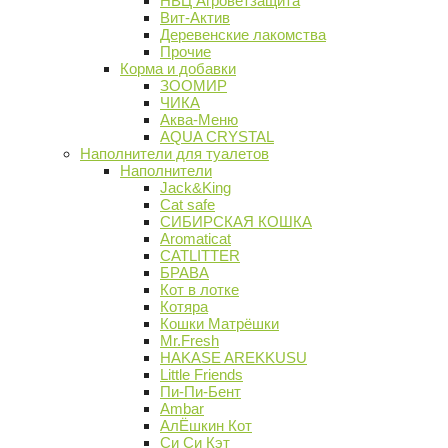
НВЦ Агроветзащита
Вит-Актив
Деревенские лакомства
Прочие
Корма и добавки
ЗООМИР
ЧИКА
Аква-Меню
AQUA CRYSTAL
Наполнители для туалетов
Наполнители
Jack&King
Cat safe
СИБИРСКАЯ КОШКА
Aromaticat
CATLITTER
БРАВА
Кот в лотке
Котяра
Кошки Матрёшки
Mr.Fresh
HAKASE AREKKUSU
Little Friends
Пи-Пи-Бент
Ambar
АлЁшкин Кот
Си Си Кэт