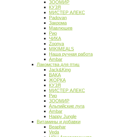
ЗООМИР
КУЗЯ
МИСТЕР АЛЕКС
Padovan
Закрома
Мавлюшев
Рио
ЧИКА
Zoonya
MIKIMEALS
Наша ручная работа
Ambar
Лакомства для птиц
Jack&King
ВАКА
ЖОРКА
КУЗЯ
МИСТЕР АЛЕКС
Рио
ЗООМИР
Альпийские луга
Ambar
Happy Jungle
Витамины и добавки
Beaphar
Veda