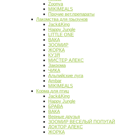
Zoonya
MIKIMEALS
Прочие вет.препараты
Лакомства для грызунов
Jack&King
Happy Jungle
LITTLE ONE
ВАКА
ЗООМИР
ЖОРКА
КУЗЯ
МИСТЕР АЛЕКС
Закрома
ЧИКА
Альпийские луга
Ambar
MIKIMEALS
Корма для птиц
Jack&King
Happy Jungle
БРАВА
ВАКА
Верные друзья
ЗООМИР ВЕСЕЛЫЙ ПОПУГАЙ
ДОКТОР АЛЕКС
ЖОРКА