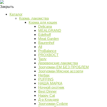
Закрыть
Каталог
Корма, лакомства
Корма для кошек
Delicana
MEALGRAND
Edelhoff
Meat Garden
Baurenhof
All
ProBalance
PROХВОСТ
Tasty
Деревенские лакомства
Зоогурман ЕМ БЕЗ ПРОБЛЕМ
Зоогурман Мясное ассорти
Herbax
PUFFINS
НАША МАРКА
Ночной охотник
Best Dinner
Happy Cat
Д-р Клаудер
Зоогурман Суфле