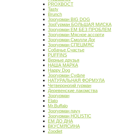
PROХВОСТ
Tasty
Brunch
Зоогурман BIG DOG
ЗооГурман БОЛЬШАЯ МИСКА
Зоогурман ЕМ БЕЗ ПРОБЛЕМ
Зоогурман Мясное ассорти
Зоогурман Смолли Дог
Зоогурман СПЕЦМЯС
Собачье Счастье
PUFFINS
Верные друзья
НАША МАРКА
Happy Dog
Зоогурман Суфле
НАТУРАЛЬНАЯ ФОРМУЛА
Четвероногий гурман
Деревенские лакомства
Зоогурман
Elato
Mr.Buffalo
Зоогурман пауч
Зоогурман HOLISTIC
ЕМ ДО ДНА
ВКУСМЯСИНА
Zoodiet