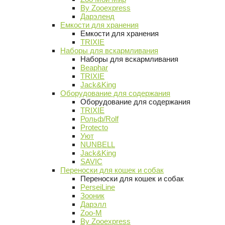
By Zooexpress
Дарэленд
Емкости для хранения
Емкости для хранения
TRIXIE
Наборы для вскармливания
Наборы для вскармливания
Beaphar
TRIXIE
Jack&King
Оборудование для содержания
Оборудование для содержания
TRIXIE
Рольф/Rolf
Protecto
Уют
NUNBELL
Jack&King
SAVIC
Переноски для кошек и собак
Переноски для кошек и собак
PerseiLine
Зооник
Дарэлл
Zoo-M
By Zooexpress