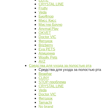
CRYSTAL LINE
Frutty
Veda
БиоФлор
Мисс Кисс
Мистер Бруно
Anymal Play
OKVET
Doctor VIC
Фитодок
Brizberry
Eva PETS
Апиценна
Woolly Pets
AVZ
Средства для ухода за полостью рта
Средства для ухода за полостью рта
Beaphar
CLINY
STOP-проблема
CRYSTAL LINE
Veda
Doctor VIC
Фитодок
Tamachi
No brand