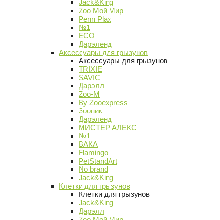
Jack&King
Zoo Мой Мир
Penn Plax
№1
ECO
Дарэленд
Аксессуары для грызунов
Аксессуары для грызунов
TRIXIE
SAVIC
Дарэлл
Zoo-M
By Zooexpress
Зооник
Дарэленд
МИСТЕР АЛЕКС
№1
ВАКА
Flamingo
PetStandArt
No brand
Jack&King
Клетки для грызунов
Клетки для грызунов
Jack&King
Дарэлл
Zoo Мой Мир