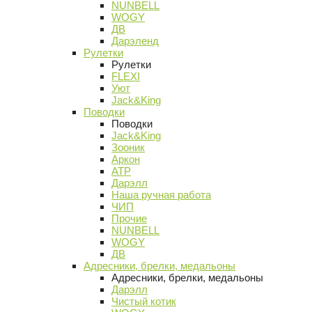
NUNBELL
WOGY
ДВ
Дарэленд
Рулетки
Рулетки
FLEXI
Уют
Jack&King
Поводки
Поводки
Jack&King
Зооник
Аркон
АТР
Дарэлл
Наша ручная работа
ЧИП
Прочие
NUNBELL
WOGY
ДВ
Адресники, брелки, медальоны
Адресники, брелки, медальоны
Дарэлл
Чистый котик