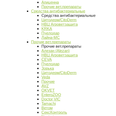
Апиценна
Прочие вет.препараты
Средства антибактериальные
Средства антибактериальные
Цитодерм/CitoDerm
НВЦ Агроветзащита
KRKA
Пчелодар
Лайна-МС
Прочие вет.препараты
Прочие вет.препараты
Алезан (Alezan)
НВЦ Агроветзащита
CEVA
Пчелодар
Зорька
Цитодерм/CitoDerm
Veda
Прочие
AVZ
OKVET
EnteroZOO
Doctor VIC
Tamachi
Ветом
СексКонтроль