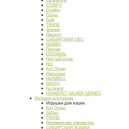
Jack&King
COMFY
Doglike
GiGwi
Safe
TRIXIE
Зооник
Дарэлл
СИБИРСКИЙ ПЕС
NOBBY
Прочие
DOGMAN
Чистый котик
№1
Кот Лукас
Дарэленд
NUNBELL
WOGY
No brand
HOMEPET SILVER SERIES
Игрушки для кошек
Игрушки для кошек
Кот Лукас
GiGwi
TRIXIE
Деревенские лакомства
СИБИРСКАЯ КОШКА