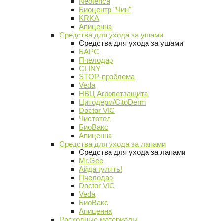
Neoterica
Биоцентр "Чин"
KRKA
Апиценна
Средства для ухода за ушами
Средства для ухода за ушами
БАРС
Пчелодар
CLINY
STOP-проблема
Veda
НВЦ Агроветзащита
Цитодерм/CitoDerm
Doctor VIC
Чистотел
БиоВакс
Апиценна
Средства для ухода за лапами
Средства для ухода за лапами
Mr.Gee
Айда гулять!
Пчелодар
Doctor VIC
Veda
БиоВакс
Апиценна
Расходные материалы