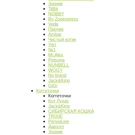
Зооник
TitBit
NOBBY
By Zooexpress
Veda
Прочие
Ambar
Чистый котик
Уют
№1
Mr.Alex
Petsona
NUNBELL
WOGY
No brand
Jack&King
GiGi
Когтеточки
Когтеточки
Кот Лукас
Jack&King
СИБИРСКАЯ КОШКА
TRIXIE
PerseiLine
Дарэлл
Зооник