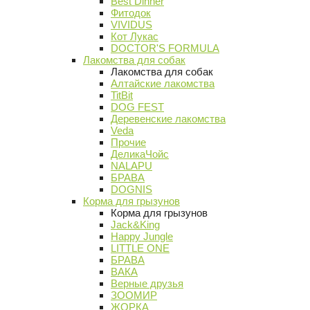
Best Dinner
Фитодок
VIVIDUS
Кот Лукас
DOCTOR'S FORMULA
Лакомства для собак
Лакомства для собак
Алтайские лакомства
TitBit
DOG FEST
Деревенские лакомства
Veda
Прочие
ДеликаЧойс
NALAPU
БРАВА
DOGNIS
Корма для грызунов
Корма для грызунов
Jack&King
Happy Jungle
LITTLE ONE
БРАВА
ВАКА
Верные друзья
ЗООМИР
ЖОРКА