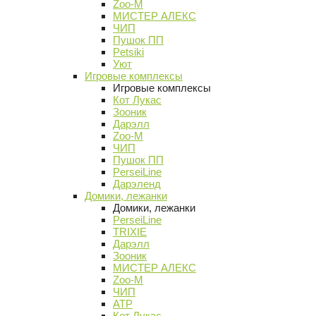
Zoo-M
МИСТЕР АЛЕКС
ЧИП
Пушок ПП
Petsiki
Уют
Игровые комплексы
Игровые комплексы
Кот Лукас
Зооник
Дарэлл
Zoo-M
ЧИП
Пушок ПП
PerseiLine
Дарэленд
Домики, лежанки
Домики, лежанки
PerseiLine
TRIXIE
Дарэлл
Зооник
МИСТЕР АЛЕКС
Zoo-M
ЧИП
АТР
Кот Лукас