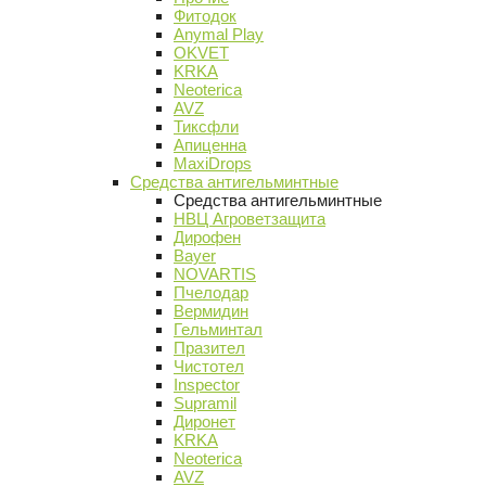
Фитодок
Anymal Play
OKVET
KRKA
Neoterica
AVZ
Тиксфли
Апиценна
MaxiDrops
Средства антигельминтные
Средства антигельминтные
НВЦ Агроветзащита
Дирофен
Bayer
NOVARTIS
Пчелодар
Вермидин
Гельминтал
Празител
Чистотел
Inspector
Supramil
Диронет
KRKA
Neoterica
AVZ