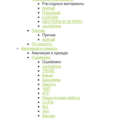
Расходные материалы
Animall
Пчелодар
LUXSAN
NEOTERICA VETPRO
Jack&King
Прочие
Прочие
Animall
По рецепту
Амуниция и одежда
Амуниция и одежда
Ошейники
Ошейники
Jack&King
TRIXIE
Аркон
Биосфера
Дарэлл
ЧИП
АТР
Наша ручная работа
V.I.Pet
№1
Уют
Каскад