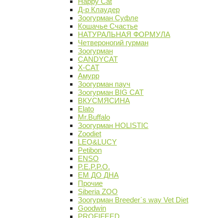
Happy Cat
Д-р Клаудер
Зоогурман Суфле
Кошачье Счастье
НАТУРАЛЬНАЯ ФОРМУЛА
Четвероногий гурман
Зоогурман
CANDYCAT
X-CAT
Амурр
Зоогурман пауч
Зоогурман BIG CAT
ВКУСМЯСИНА
Elato
Mr.Buffalo
Зоогурман HOLISTIC
Zoodiet
LEO&LUCY
Petibon
ENSO
P.E.P.P.O.
ЕМ ДО ДНА
Прочие
Siberia ZOO
Зоогурман Breeder`s way Vet Diet
Goodwin
PROFIFEED