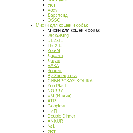
Уют
Xody
Дарэленд
OSSO
Миски для кошек и собак
Миски для кошек и собак
Jack&King
DEZZIE
TRIXIE
Zoo-M
Дарэлл
Догуш
ВАКА
Зооник
By Zooexpress
СИБИРСКАЯ КОШКА
Zoo Plast
NOBBY
VM (Индия)
АТР
Geoplast
ЧИП
Double Dinner
ANKUR
№1
Уют