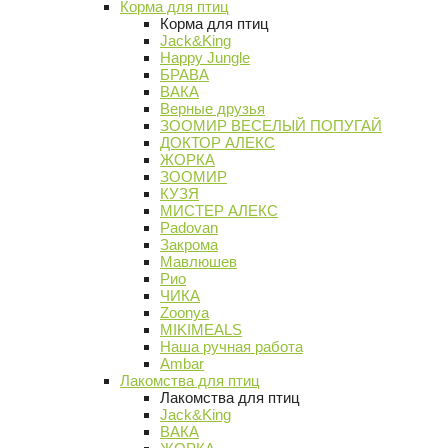
Корма для птиц
Корма для птиц
Jack&King
Happy Jungle
БРАВА
ВАКА
Верные друзья
ЗООМИР ВЕСЕЛЫЙ ПОПУГАЙ
ДОКТОР АЛЕКС
ЖОРКА
ЗООМИР
КУЗЯ
МИСТЕР АЛЕКС
Padovan
Закрома
Мавлюшев
Рио
ЧИКА
Zoonya
MIKIMEALS
Наша ручная работа
Ambar
Лакомства для птиц
Лакомства для птиц
Jack&King
ВАКА