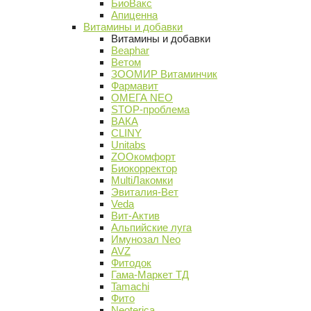
БиоВакс
Апиценна
Витамины и добавки
Витамины и добавки
Beaphar
Ветом
ЗООМИР Витаминчик
Фармавит
ОМЕГА NEO
STOP-проблема
ВАКА
CLINY
Unitabs
ZOOкомфорт
Биокорректор
MultiЛакомки
Эвиталия-Вет
Veda
Вит-Актив
Альпийские луга
Имунозал Neo
AVZ
Фитодок
Гама-Маркет ТД
Tamachi
Фито
Neoterica