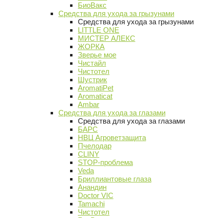
БиоВакс
Средства для ухода за грызунами
Средства для ухода за грызунами
LITTLE ONE
МИСТЕР АЛЕКС
ЖОРКА
Зверье мое
Чистайл
Чистотел
Шустрик
AromatiPet
Aromaticat
Ambar
Средства для ухода за глазами
Средства для ухода за глазами
БАРС
НВЦ Агроветзащита
Пчелодар
CLINY
STOP-проблема
Veda
Бриллиантовые глаза
Анандин
Doctor VIC
Tamachi
Чистотел