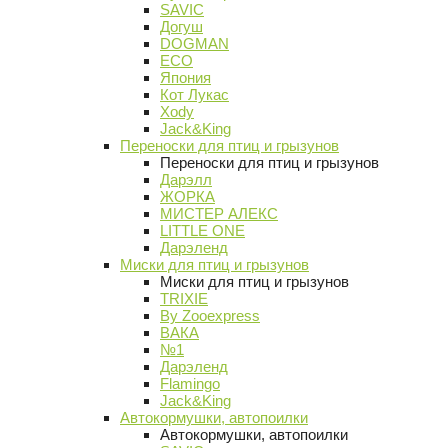
SAVIC
Догуш
DOGMAN
ECO
Япония
Кот Лукас
Xody
Jack&King
Переноски для птиц и грызунов
Переноски для птиц и грызунов
Дарэлл
ЖОРКА
МИСТЕР АЛЕКС
LITTLE ONE
Дарэленд
Миски для птиц и грызунов
Миски для птиц и грызунов
TRIXIE
By Zooexpress
ВАКА
№1
Дарэленд
Flamingo
Jack&King
Автокормушки, автопоилки
Автокормушки, автопоилки