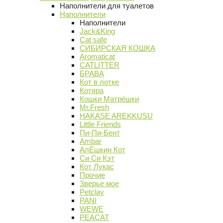
Наполнители для туалетов
Наполнители
Наполнители
Jack&King
Cat safe
СИБИРСКАЯ КОШКА
Aromaticat
CATLITTER
БРАВА
Кот в лотке
Котяра
Кошки Матрёшки
Mr.Fresh
HAKASE AREKKUSU
Little Friends
Пи-Пи-Бент
Ambar
АлЁшкин Кот
Си Си Кэт
Кот Лукас
Прочие
Зверье мое
Petclay
PANI
WEWE
PEACAT