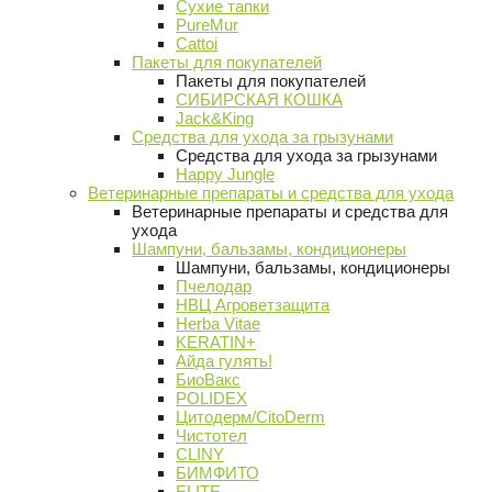
Сухие тапки
PureMur
Cattoi
Пакеты для покупателей
Пакеты для покупателей
СИБИРСКАЯ КОШКА
Jack&King
Средства для ухода за грызунами
Средства для ухода за грызунами
Happy Jungle
Ветеринарные препараты и средства для ухода
Ветеринарные препараты и средства для
ухода
Шампуни, бальзамы, кондиционеры
Шампуни, бальзамы, кондиционеры
Пчелодар
НВЦ Агроветзащита
Herba Vitae
KERATIN+
Айда гулять!
БиоВакс
POLIDEX
Цитодерм/CitoDerm
Чистотел
CLINY
БИМФИТО
ELITE