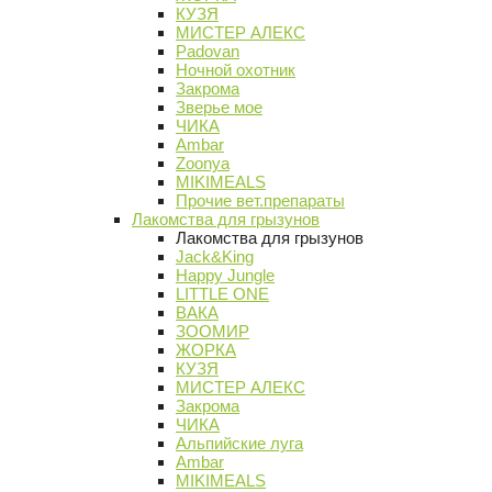
КУЗЯ
МИСТЕР АЛЕКС
Padovan
Ночной охотник
Закрома
Зверье мое
ЧИКА
Ambar
Zoonya
MIKIMEALS
Прочие вет.препараты
Лакомства для грызунов
Лакомства для грызунов
Jack&King
Happy Jungle
LITTLE ONE
ВАКА
ЗООМИР
ЖОРКА
КУЗЯ
МИСТЕР АЛЕКС
Закрома
ЧИКА
Альпийские луга
Ambar
MIKIMEALS