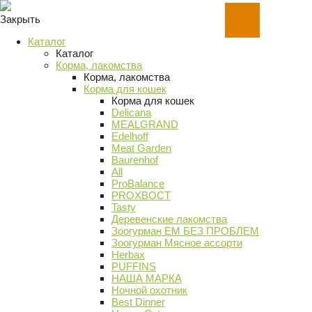
Закрыть
Каталог
Каталог
Корма, лакомства
Корма, лакомства
Корма для кошек
Корма для кошек
Delicana
MEALGRAND
Edelhoff
Meat Garden
Baurenhof
All
ProBalance
PROХВОСТ
Tasty
Деревенские лакомства
Зоогурман ЕМ БЕЗ ПРОБЛЕМ
Зоогурман Мясное ассорти
Herbax
PUFFINS
НАША МАРКА
Ночной охотник
Best Dinner