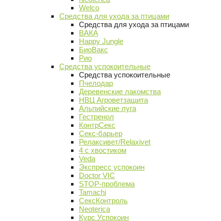
Welco
Средства для ухода за птицами
Средства для ухода за птицами
ВАКА
Happy Jungle
БиоВакс
Рио
Средства успокоительные
Средства успокоительные
Пчелодар
Деревенские лакомства
НВЦ Агроветзащита
Альпийские луга
Гестренол
КонтрСекс
Секс-барьер
Релаксивет/Relaxivet
4 с хвостиком
Veda
Экспресс успокоин
Doctor VIC
STOP-проблема
Tamachi
СексКонтроль
Neoterica
Курс Успокоин