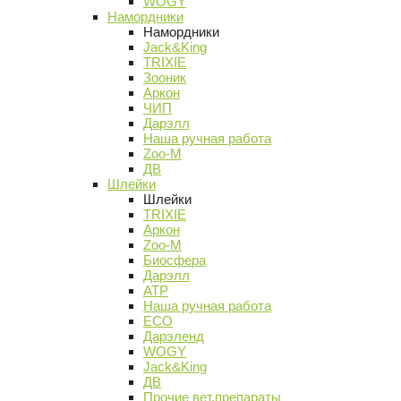
WOGY
Намордники
Намордники
Jack&King
TRIXIE
Зооник
Аркон
ЧИП
Дарэлл
Наша ручная работа
Zoo-M
ДВ
Шлейки
Шлейки
TRIXIE
Аркон
Zoo-M
Биосфера
Дарэлл
АТР
Наша ручная работа
ECO
Дарэленд
WOGY
Jack&King
ДВ
Прочие вет.препараты