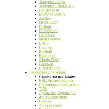
Зоогурман пауч
Зоогурман HOLISTIC
ЕМ ДО ДНА
ВКУСМЯСИНА
Zoodiet
LEO&LUCY
Petibon
Best Dinner
P.E.P.P.O.
Meat Garden
ENSO
Прочие
Edelhoff
Baurenhof
Siberia ZOO
Goodwin
PROFIFEED
Лакомства для кошек
Лакомства для кошек
НВЦ Агроветзащита
Деревенские лакомства
TitBit
Эдель Кет, Эдель Дог
Альпийские луга
Прочие
4 с хвостиком