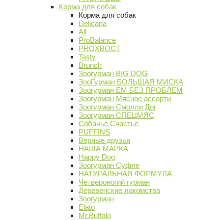
Корма для собак
Корма для собак
Delicana
All
ProBalance
PROХВОСТ
Tasty
Brunch
Зоогурман BIG DOG
ЗооГурман БОЛЬШАЯ МИСКА
Зоогурман ЕМ БЕЗ ПРОБЛЕМ
Зоогурман Мясное ассорти
Зоогурман Смолли Дог
Зоогурман СПЕЦМЯС
Собачье Счастье
PUFFINS
Верные друзья
НАША МАРКА
Happy Dog
Зоогурман Суфле
НАТУРАЛЬНАЯ ФОРМУЛА
Четвероногий гурман
Деревенские лакомства
Зоогурман
Elato
Mr.Buffalo