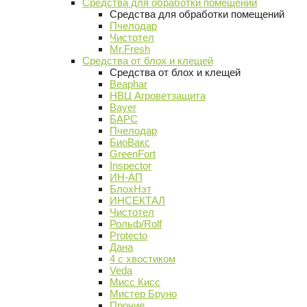
Средства для обработки помещений
Средства для обработки помещений
Пчелодар
Чистотел
Mr.Fresh
Средства от блох и клещей
Средства от блох и клещей
Beaphar
НВЦ Агроветзащита
Bayer
БАРС
Пчелодар
БиоВакс
GreenFort
Inspector
ИН-АП
БлохНэт
ИНСЕКТАЛ
Чистотел
Рольф/Rolf
Protecto
Дана
4 с хвостиком
Veda
Мисс Кисс
Мистер Бруно
Прочие