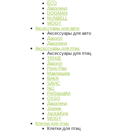
ECO
Дарэленд
DOGMAN
NUNBELL
WOGY
Аксессуары для авто
Аксессуары для авто
Дарэлл
Дарэленд
Аксессуары для птиц
Аксессуары для птиц
TRIXIE
Дарэлл
Penn Plax
Мавлюшев
ВАКА
SAVIC
№1
PetStandArt
OSSO
Дарэленд
Зооник
Jack&King
WOGY
Клетки для птиц
Клетки для птиц