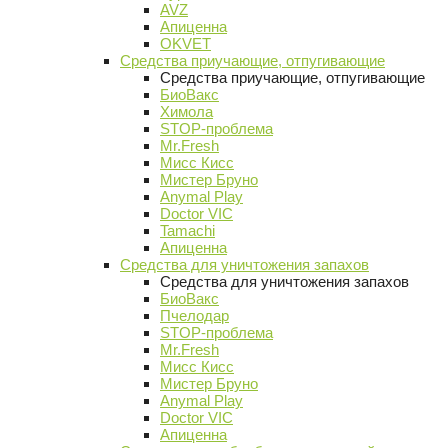
AVZ
Апиценна
OKVET
Средства приучающие, отпугивающие
Средства приучающие, отпугивающие
БиоВакс
Химола
STOP-проблема
Mr.Fresh
Мисс Кисс
Мистер Бруно
Anymal Play
Doctor VIC
Tamachi
Апиценна
Средства для уничтожения запахов
Средства для уничтожения запахов
БиоВакс
Пчелодар
STOP-проблема
Mr.Fresh
Мисс Кисс
Мистер Бруно
Anymal Play
Doctor VIC
Апиценна