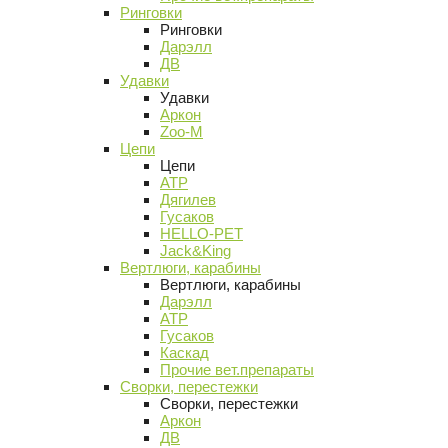
Ринговки
Ринговки
Дарэлл
ДВ
Удавки
Удавки
Аркон
Zoo-M
Цепи
Цепи
АТР
Дягилев
Гусаков
HELLO-PET
Jack&King
Вертлюги, карабины
Вертлюги, карабины
Дарэлл
АТР
Гусаков
Каскад
Прочие вет.препараты
Сворки, перестежки
Сворки, перестежки
Аркон
ДВ