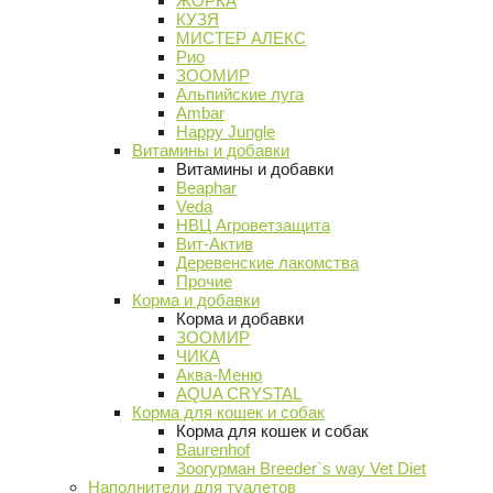
ЖОРКА
КУЗЯ
МИСТЕР АЛЕКС
Рио
ЗООМИР
Альпийские луга
Ambar
Happy Jungle
Витамины и добавки
Витамины и добавки
Beaphar
Veda
НВЦ Агроветзащита
Вит-Актив
Деревенские лакомства
Прочие
Корма и добавки
Корма и добавки
ЗООМИР
ЧИКА
Аква-Меню
AQUA CRYSTAL
Корма для кошек и собак
Корма для кошек и собак
Baurenhof
Зоогурман Breeder`s way Vet Diet
Наполнители для туалетов