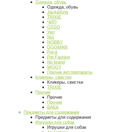
Одежда, обувь
Одежда, обувь
Jack&King
TRIXIE
ЧИП
OSSO
Уют
№1
NOBBY
DOGMAN
Pet-it
Pet Fashion
No brand
WOGY
Прочие вет.препараты
Кликеры, свистки
Кликеры, свистки
TRIXIE
Прочие
Прочие
Прочие
ВАКА
Предметы для содержания
Предметы для содержания
Игрушки для собак
Игрушки для собак