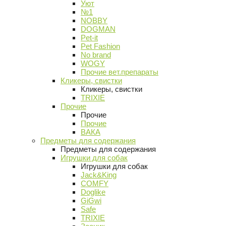
Уют
№1
NOBBY
DOGMAN
Pet-it
Pet Fashion
No brand
WOGY
Прочие вет.препараты
Кликеры, свистки
Кликеры, свистки
TRIXIE
Прочие
Прочие
Прочие
ВАКА
Предметы для содержания
Предметы для содержания
Игрушки для собак
Игрушки для собак
Jack&King
COMFY
Doglike
GiGwi
Safe
TRIXIE