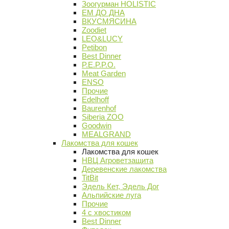
Зоогурман HOLISTIC
ЕМ ДО ДНА
ВКУСМЯСИНА
Zoodiet
LEO&LUCY
Petibon
Best Dinner
P.E.P.P.O.
Meat Garden
ENSO
Прочие
Edelhoff
Baurenhof
Siberia ZOO
Goodwin
MEALGRAND
Лакомства для кошек
Лакомства для кошек
НВЦ Агроветзащита
Деревенские лакомства
TitBit
Эдель Кет, Эдель Дог
Альпийские луга
Прочие
4 с хвостиком
Best Dinner