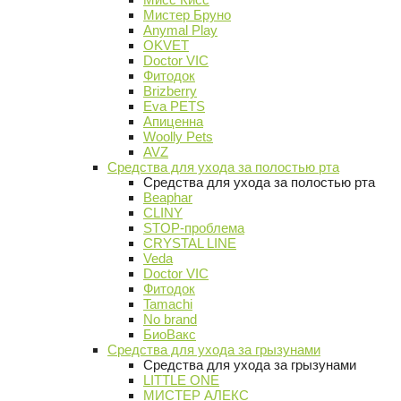
Мистер Бруно
Anymal Play
OKVET
Doctor VIC
Фитодок
Brizberry
Eva PETS
Апиценна
Woolly Pets
AVZ
Средства для ухода за полостью рта
Средства для ухода за полостью рта
Beaphar
CLINY
STOP-проблема
CRYSTAL LINE
Veda
Doctor VIC
Фитодок
Tamachi
No brand
БиоВакс
Средства для ухода за грызунами
Средства для ухода за грызунами
LITTLE ONE
МИСТЕР АЛЕКС