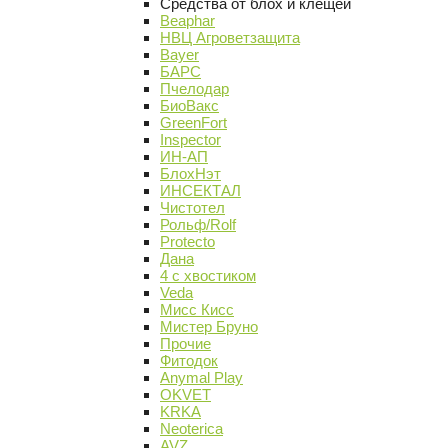
Средства от блох и клещей
Beaphar
НВЦ Агроветзащита
Bayer
БАРС
Пчелодар
БиоВакс
GreenFort
Inspector
ИН-АП
БлохНэт
ИНСЕКТАЛ
Чистотел
Рольф/Rolf
Protecto
Дана
4 с хвостиком
Veda
Мисс Кисс
Мистер Бруно
Прочие
Фитодок
Anymal Play
OKVET
KRKA
Neoterica
AVZ