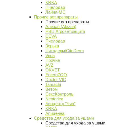
KRKA
Пчелодар
Лайна-МС
Прочие вет.препараты
Прочие вет.препараты
Алезан (Alezan)
НВЦ Агроветзащита
CEVA
Пчелодар
Зорька
Цитодерм/CitoDerm
Veda
Прочие
AVZ
OKVET
EnteroZOO
Doctor VIC
Tamachi
Ветом
СексКонтроль
Neoterica
Биоцентр "Чин"
KRKA
Апиценна
Средства для ухода за ушами
Средства для ухода за ушами