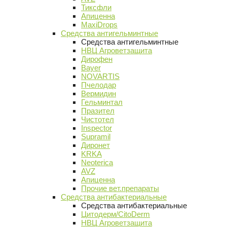
Тиксфли
Апиценна
MaxiDrops
Средства антигельминтные
Средства антигельминтные
НВЦ Агроветзащита
Дирофен
Bayer
NOVARTIS
Пчелодар
Вермидин
Гельминтал
Празител
Чистотел
Inspector
Supramil
Диронет
KRKA
Neoterica
AVZ
Апиценна
Прочие вет.препараты
Средства антибактериальные
Средства антибактериальные
Цитодерм/CitoDerm
НВЦ Агроветзащита