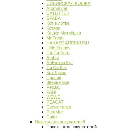
СИБИРСКАЯ КОШКА
Aromaticat
CATLITTER
БРАВА
Кот в лотке
Котяра
Кошки Матрёшки
Mr.Fresh
HAKASE AREKKUSU
Little Friends
Пи-Пи-Бент
Ambar
АлЁшкин Кот
Си Си Кэт
Кот Лукас
Прочие
Зверье мое
Petclay
PANI
WEWE
PEACAT
Сухие тапки
PureMur
Cattoi
Пакеты для покупателей
Пакеты для покупателей