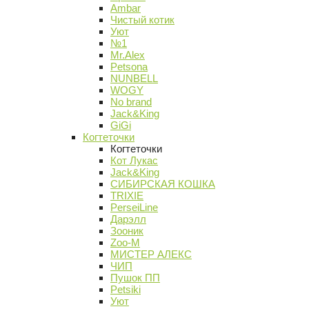
Ambar
Чистый котик
Уют
№1
Mr.Alex
Petsona
NUNBELL
WOGY
No brand
Jack&King
GiGi
Когтеточки
Когтеточки
Кот Лукас
Jack&King
СИБИРСКАЯ КОШКА
TRIXIE
PerseiLine
Дарэлл
Зооник
Zoo-M
МИСТЕР АЛЕКС
ЧИП
Пушок ПП
Petsiki
Уют