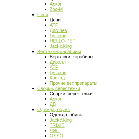
Аркон
Zoo-M
Цепи
Цепи
АТР
Дягилев
Гусаков
HELLO-PET
Jack&King
Вертлюги, карабины
Вертлюги, карабины
Дарэлл
АТР
Гусаков
Каскад
Прочие вет.препараты
Сворки, перестежки
Сворки, перестежки
Аркон
ДВ
Одежда, обувь
Одежда, обувь
Jack&King
TRIXIE
ЧИП
OSSO