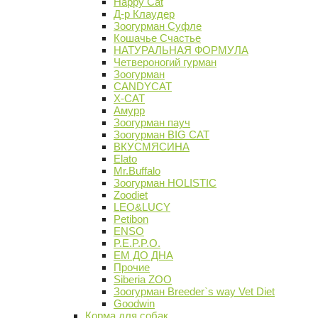
Happy Cat
Д-р Клаудер
Зоогурман Суфле
Кошачье Счастье
НАТУРАЛЬНАЯ ФОРМУЛА
Четвероногий гурман
Зоогурман
CANDYCAT
X-CAT
Амурр
Зоогурман пауч
Зоогурман BIG CAT
ВКУСМЯСИНА
Elato
Mr.Buffalo
Зоогурман HOLISTIC
Zoodiet
LEO&LUCY
Petibon
ENSO
P.E.P.P.O.
ЕМ ДО ДНА
Прочие
Siberia ZOO
Зоогурман Breeder`s way Vet Diet
Goodwin
Корма для собак