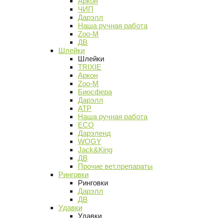
Аркон
ЧИП
Дарэлл
Наша ручная работа
Zoo-M
ДВ
Шлейки
Шлейки
TRIXIE
Аркон
Zoo-M
Биосфера
Дарэлл
АТР
Наша ручная работа
ECO
Дарэленд
WOGY
Jack&King
ДВ
Прочие вет.препараты
Ринговки
Ринговки
Дарэлл
ДВ
Удавки
Удавки