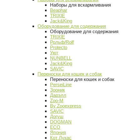
Наборы для вскармливания
Beaphar
TRIXIE
Jack&King
Оборудование для содержания
Оборудование для содержания
TRIXIE
Рольф/Rolf
Protecto
Уют
NUNBELL
Jack&King
SAVIC
Переноски для кошек и собак
Переноски для кошек и собак
PerseiLine
Зооник
Дарэлл
Zoo-M
By Zooexpress
SAVIC
Догуш
DOGMAN
ECO
Япония
Кот Лукас