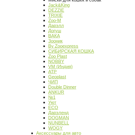
Jack&King
DEZZIE
TRIXIE
Zoo-M
Дарэлл
Догуш
ВАКА
Зооник
By Zooexpress
СИБИРСКАЯ КОШКА
Zoo Plast
NOBBY
VM (Индия)
АТР
Geoplast
ЧИП
Double Dinner
ANKUR
№1
Уют
ECO
Дарэленд
DOGMAN
NUNBELL
WOGY
Аксессуары для авто