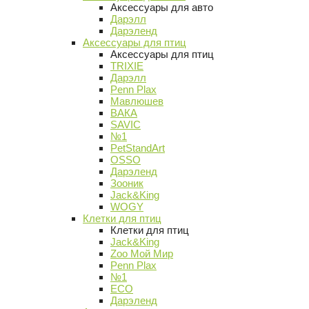
Аксессуары для авто
Дарэлл
Дарэленд
Аксессуары для птиц
Аксессуары для птиц
TRIXIE
Дарэлл
Penn Plax
Мавлюшев
ВАКА
SAVIC
№1
PetStandArt
OSSO
Дарэленд
Зооник
Jack&King
WOGY
Клетки для птиц
Клетки для птиц
Jack&King
Zoo Мой Мир
Penn Plax
№1
ECO
Дарэленд