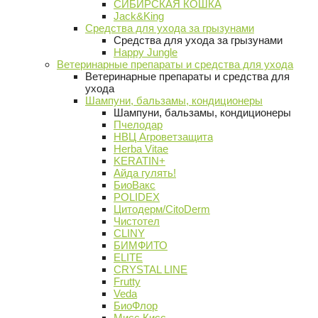
СИБИРСКАЯ КОШКА
Jack&King
Средства для ухода за грызунами
Средства для ухода за грызунами
Happy Jungle
Ветеринарные препараты и средства для ухода
Ветеринарные препараты и средства для
ухода
Шампуни, бальзамы, кондиционеры
Шампуни, бальзамы, кондиционеры
Пчелодар
НВЦ Агроветзащита
Herba Vitae
KERATIN+
Айда гулять!
БиоВакс
POLIDEX
Цитодерм/CitoDerm
Чистотел
CLINY
БИМФИТО
ELITE
CRYSTAL LINE
Frutty
Veda
БиоФлор
Мисс Кисс