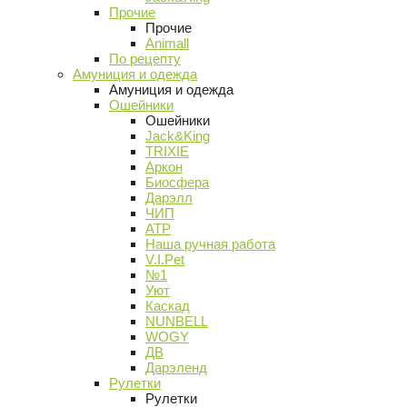
Прочие
Прочие
Animall
По рецепту
Амуниция и одежда
Амуниция и одежда
Ошейники
Ошейники
Jack&King
TRIXIE
Аркон
Биосфера
Дарэлл
ЧИП
АТР
Наша ручная работа
V.I.Pet
№1
Уют
Каскад
NUNBELL
WOGY
ДВ
Дарэленд
Рулетки
Рулетки