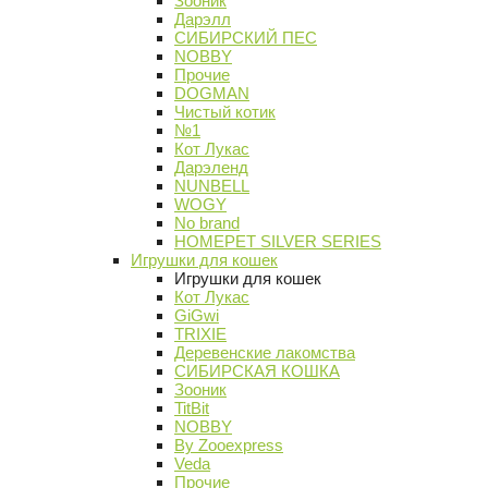
Зооник
Дарэлл
СИБИРСКИЙ ПЕС
NOBBY
Прочие
DOGMAN
Чистый котик
№1
Кот Лукас
Дарэленд
NUNBELL
WOGY
No brand
HOMEPET SILVER SERIES
Игрушки для кошек
Игрушки для кошек
Кот Лукас
GiGwi
TRIXIE
Деревенские лакомства
СИБИРСКАЯ КОШКА
Зооник
TitBit
NOBBY
By Zooexpress
Veda
Прочие