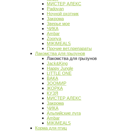
МИСТЕР АЛЕКС
Padovan
Ночной охотник
Закрома
Зверье мое
ЧИКА
Ambar
Zoonya
MIKIMEALS
Прочие вет.препараты
Лакомства для грызунов
Лакомства для грызунов
Jack&King
Happy Jungle
LITTLE ONE
ВАКА
ЗООМИР
ЖОРКА
КУЗЯ
МИСТЕР АЛЕКС
Закрома
ЧИКА
Альпийские луга
Ambar
MIKIMEALS
Корма для птиц