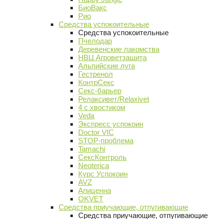
БиоВакс
Рио
Средства успокоительные
Средства успокоительные
Пчелодар
Деревенские лакомства
НВЦ Агроветзащита
Альпийские луга
Гестренол
КонтрСекс
Секс-барьер
Релаксивет/Relaxivet
4 с хвостиком
Veda
Экспресс успокоин
Doctor VIC
STOP-проблема
Tamachi
СексКонтроль
Neoterica
Курс Успокоин
AVZ
Апиценна
OKVET
Средства приучающие, отпугивающие
Средства приучающие, отпугивающие