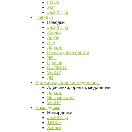
FLEXI
Уют
Jack&King
Поводки
Поводки
Jack&King
Зооник
Аркон
АТР
Дарэлл
Наша ручная работа
ЧИП
Прочие
NUNBELL
WOGY
ДВ
Адресники, брелки, медальоны
Адресники, брелки, медальоны
Дарэлл
Чистый котик
WOGY
Намордники
Намордники
Jack&King
TRIXIE
Зооник