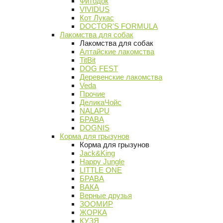
Фитодок
VIVIDUS
Кот Лукас
DOCTOR'S FORMULA
Лакомства для собак
Лакомства для собак
Алтайские лакомства
TitBit
DOG FEST
Деревенские лакомства
Veda
Прочие
ДеликаЧойс
NALAPU
БРАВА
DOGNIS
Корма для грызунов
Корма для грызунов
Jack&King
Happy Jungle
LITTLE ONE
БРАВА
ВАКА
Верные друзья
ЗООМИР
ЖОРКА
КУЗЯ