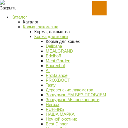
Закрыть
Каталог
Каталог
Корма, лакомства
Корма, лакомства
Корма для кошек
Корма для кошек
Delicana
MEALGRAND
Edelhoff
Meat Garden
Baurenhof
All
ProBalance
PROХВОСТ
Tasty
Деревенские лакомства
Зоогурман ЕМ БЕЗ ПРОБЛЕМ
Зоогурман Мясное ассорти
Herbax
PUFFINS
НАША МАРКА
Ночной охотник
Best Dinner