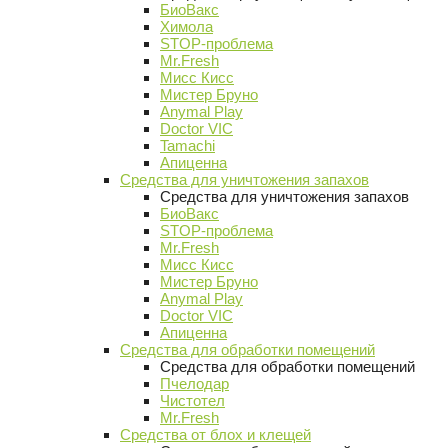
БиоВакс
Химола
STOP-проблема
Mr.Fresh
Мисс Кисс
Мистер Бруно
Anymal Play
Doctor VIC
Tamachi
Апиценна
Средства для уничтожения запахов
Средства для уничтожения запахов
БиоВакс
STOP-проблема
Mr.Fresh
Мисс Кисс
Мистер Бруно
Anymal Play
Doctor VIC
Апиценна
Средства для обработки помещений
Средства для обработки помещений
Пчелодар
Чистотел
Mr.Fresh
Средства от блох и клещей