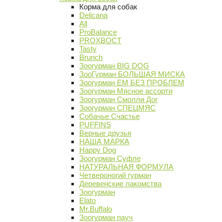
Корма для собак
Delicana
All
ProBalance
PROХВОСТ
Tasty
Brunch
Зоогурман BIG DOG
ЗооГурман БОЛЬШАЯ МИСКА
Зоогурман ЕМ БЕЗ ПРОБЛЕМ
Зоогурман Мясное ассорти
Зоогурман Смолли Дог
Зоогурман СПЕЦМЯС
Собачье Счастье
PUFFINS
Верные друзья
НАША МАРКА
Happy Dog
Зоогурман Суфле
НАТУРАЛЬНАЯ ФОРМУЛА
Четвероногий гурман
Деревенские лакомства
Зоогурман
Elato
Mr.Buffalo
Зоогурман пауч