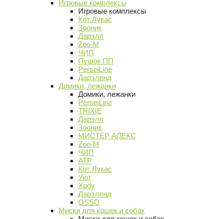
Игровые комплексы
Игровые комплексы
Кот Лукас
Зооник
Дарэлл
Zoo-M
ЧИП
Пушок ПП
PerseiLine
Дарэленд
Домики, лежанки
Домики, лежанки
PerseiLine
TRIXIE
Дарэлл
Зооник
МИСТЕР АЛЕКС
Zoo-M
ЧИП
АТР
Кот Лукас
Уют
Xody
Дарэленд
OSSO
Миски для кошек и собак
Миски для кошек и собак