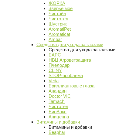
ЖОРКА
Зверье мое
Чистайл
Чистотел
Шустрик
AromatiPet
Aromaticat
Ambar
Средства для ухода за глазами
Средства для ухода за глазами
БАРС
НВЦ Агроветзащита
Пчелодар
CLINY
STOP-проблема
Veda
Бриллиантовые глаза
Анандин
Doctor VIC
Tamachi
Чистотел
БиоВакс
Апиценна
Витамины и добавки
Витамины и добавки
Beaphar