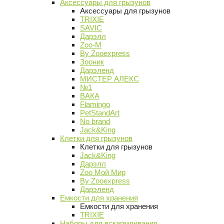
Аксессуары для грызунов
Аксессуары для грызунов
TRIXIE
SAVIC
Дарэлл
Zoo-M
By Zooexpress
Зооник
Дарэленд
МИСТЕР АЛЕКС
№1
ВАКА
Flamingo
PetStandArt
No brand
Jack&King
Клетки для грызунов
Клетки для грызунов
Jack&King
Дарэлл
Zoo Мой Мир
By Zooexpress
Дарэленд
Емкости для хранения
Емкости для хранения
TRIXIE
Наборы для вскармливания