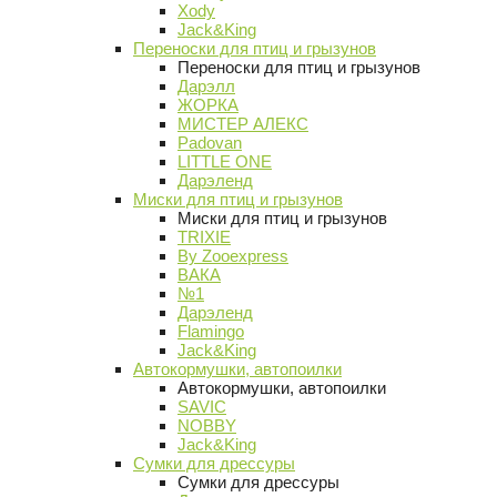
Xody
Jack&King
Переноски для птиц и грызунов
Переноски для птиц и грызунов
Дарэлл
ЖОРКА
МИСТЕР АЛЕКС
Padovan
LITTLE ONE
Дарэленд
Миски для птиц и грызунов
Миски для птиц и грызунов
TRIXIE
By Zooexpress
ВАКА
№1
Дарэленд
Flamingo
Jack&King
Автокормушки, автопоилки
Автокормушки, автопоилки
SAVIC
NOBBY
Jack&King
Сумки для дрессуры
Сумки для дрессуры