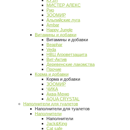
КУЗЯ
МИСТЕР АЛЕКС
Рио
ЗООМИР
Альпийские луга
Ambar
Happy Jungle
Витамины и добавки
Витамины и добавки
Beaphar
Veda
НВЦ Агроветзащита
Вит-Актив
Деревенские лакомства
Прочие
Корма и добавки
Корма и добавки
ЗООМИР
ЧИКА
Аква-Меню
AQUA CRYSTAL
Наполнители для туалетов
Наполнители для туалетов
Наполнители
Наполнители
Jack&King
Cat safe