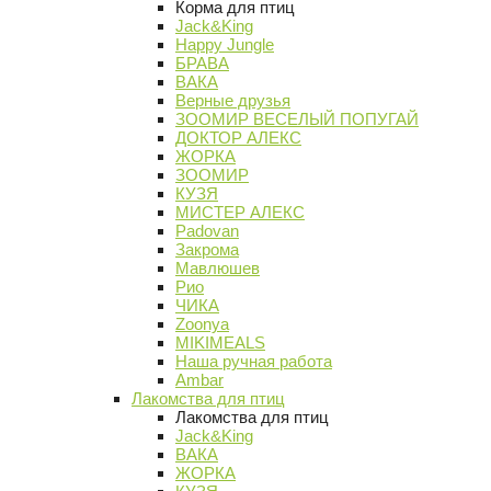
Корма для птиц
Jack&King
Happy Jungle
БРАВА
ВАКА
Верные друзья
ЗООМИР ВЕСЕЛЫЙ ПОПУГАЙ
ДОКТОР АЛЕКС
ЖОРКА
ЗООМИР
КУЗЯ
МИСТЕР АЛЕКС
Padovan
Закрома
Мавлюшев
Рио
ЧИКА
Zoonya
MIKIMEALS
Наша ручная работа
Ambar
Лакомства для птиц
Лакомства для птиц
Jack&King
ВАКА
ЖОРКА