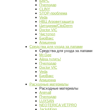
БАРС
Пчелодар
CLINY
STOP-проблема
Veda
НВЦ Агроветзащита
Цитодерм/CitoDerm
Doctor VIC
Чистотел
БиоВакс
Апиценна
Средства для ухода за лапами
Средства для ухода за лапами
Mr.Gee
Айда гулять!
Пчелодар
Doctor VIC
Veda
БиоВакс
Апиценна
Расходные материалы
Расходные материалы
Animall
Пчелодар
LUXSAN
NEOTERICA VETPRO
Jack&King