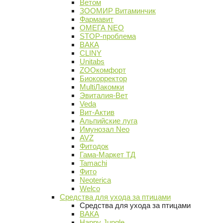
Ветом
ЗООМИР Витаминчик
Фармавит
ОМЕГА NEO
STOP-проблема
ВАКА
CLINY
Unitabs
ZOOкомфорт
Биокорректор
MultiЛакомки
Эвиталия-Вет
Veda
Вит-Актив
Альпийские луга
Имунозал Neo
AVZ
Фитодок
Гама-Маркет ТД
Tamachi
Фито
Neoterica
Welco
Средства для ухода за птицами
Средства для ухода за птицами
ВАКА
Happy Jungle