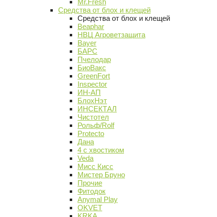
Mr.Fresh
Средства от блох и клещей
Средства от блох и клещей
Beaphar
НВЦ Агроветзащита
Bayer
БАРС
Пчелодар
БиоВакс
GreenFort
Inspector
ИН-АП
БлохНэт
ИНСЕКТАЛ
Чистотел
Рольф/Rolf
Protecto
Дана
4 с хвостиком
Veda
Мисс Кисс
Мистер Бруно
Прочие
Фитодок
Anymal Play
OKVET
KRKA