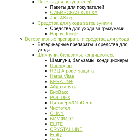
Пакеты для покупателей
Пакеты для покупателей
СИБИРСКАЯ КОШКА
Jack&King
Средства для ухода за грызунами
Средства для ухода за грызунами
Happy Jungle
Ветеринарные препараты и средства для ухода
Ветеринарные препараты и средства для
ухода
Шампуни, бальзамы, кондиционеры
Шампуни, бальзамы, кондиционеры
Пчелодар
НВЦ Агроветзащита
Herba Vitae
KERATIN+
Айда гулять!
БиоВакс
POLIDEX
Цитодерм/CitoDerm
Чистотел
CLINY
БИМФИТО
ELITE
CRYSTAL LINE
Frutty
Veda