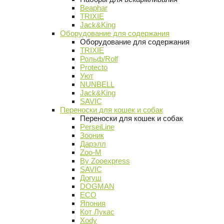
Beaphar
TRIXIE
Jack&King
Оборудование для содержания
Оборудование для содержания
TRIXIE
Рольф/Rolf
Protecto
Уют
NUNBELL
Jack&King
SAVIC
Переноски для кошек и собак
Переноски для кошек и собак
PerseiLine
Зооник
Дарэлл
Zoo-M
By Zooexpress
SAVIC
Догуш
DOGMAN
ECO
Япония
Кот Лукас
Xody