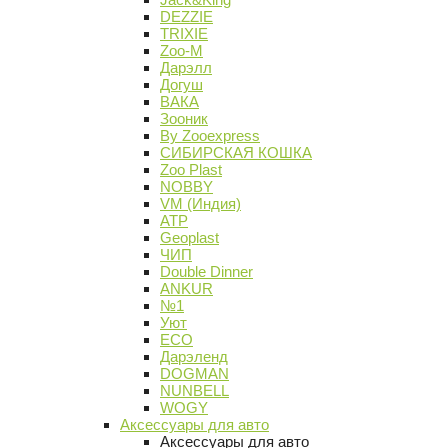
DEZZIE
TRIXIE
Zoo-M
Дарэлл
Догуш
ВАКА
Зооник
By Zooexpress
СИБИРСКАЯ КОШКА
Zoo Plast
NOBBY
VM (Индия)
АТР
Geoplast
ЧИП
Double Dinner
ANKUR
№1
Уют
ECO
Дарэленд
DOGMAN
NUNBELL
WOGY
Аксессуары для авто
Аксессуары для авто