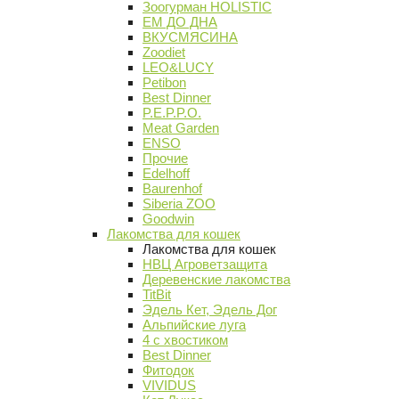
Зоогурман HOLISTIC
ЕМ ДО ДНА
ВКУСМЯСИНА
Zoodiet
LEO&LUCY
Petibon
Best Dinner
P.E.P.P.O.
Meat Garden
ENSO
Прочие
Edelhoff
Baurenhof
Siberia ZOO
Goodwin
Лакомства для кошек
Лакомства для кошек
НВЦ Агроветзащита
Деревенские лакомства
TitBit
Эдель Кет, Эдель Дог
Альпийские луга
4 с хвостиком
Best Dinner
Фитодок
VIVIDUS