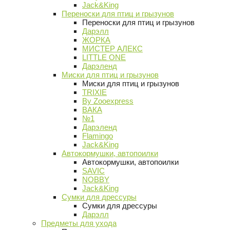
Jack&King
Переноски для птиц и грызунов
Переноски для птиц и грызунов
Дарэлл
ЖОРКА
МИСТЕР АЛЕКС
LITTLE ONE
Дарэленд
Миски для птиц и грызунов
Миски для птиц и грызунов
TRIXIE
By Zooexpress
ВАКА
№1
Дарэленд
Flamingo
Jack&King
Автокормушки, автопоилки
Автокормушки, автопоилки
SAVIC
NOBBY
Jack&King
Сумки для дрессуры
Сумки для дрессуры
Дарэлл
Предметы для ухода