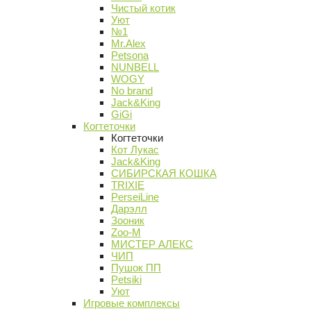
Чистый котик
Уют
№1
Mr.Alex
Petsona
NUNBELL
WOGY
No brand
Jack&King
GiGi
Когтеточки
Когтеточки
Кот Лукас
Jack&King
СИБИРСКАЯ КОШКА
TRIXIE
PerseiLine
Дарэлл
Зооник
Zoo-M
МИСТЕР АЛЕКС
ЧИП
Пушок ПП
Petsiki
Уют
Игровые комплексы