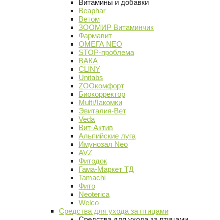
Витамины и добавки
Beaphar
Ветом
ЗООМИР Витаминчик
Фармавит
ОМЕГА NEO
STOP-проблема
ВАКА
CLINY
Unitabs
ZOOкомфорт
Биокорректор
MultiЛакомки
Эвиталия-Вет
Veda
Вит-Актив
Альпийские луга
Имунозал Neo
AVZ
Фитодок
Гама-Маркет ТД
Tamachi
Фито
Neoterica
Welco
Средства для ухода за птицами
Средства для ухода за птицами