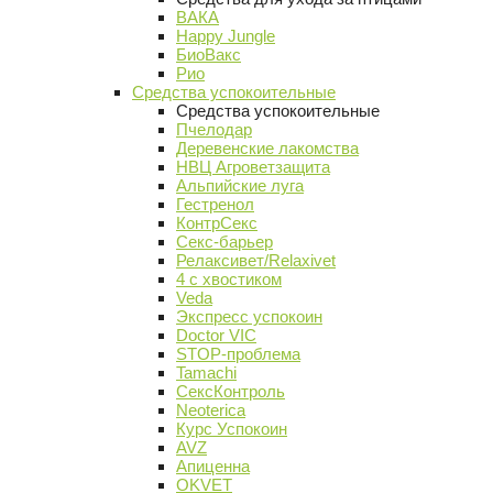
ВАКА
Happy Jungle
БиоВакс
Рио
Средства успокоительные
Средства успокоительные
Пчелодар
Деревенские лакомства
НВЦ Агроветзащита
Альпийские луга
Гестренол
КонтрСекс
Секс-барьер
Релаксивет/Relaxivet
4 с хвостиком
Veda
Экспресс успокоин
Doctor VIC
STOP-проблема
Tamachi
СексКонтроль
Neoterica
Курс Успокоин
AVZ
Апиценна
OKVET