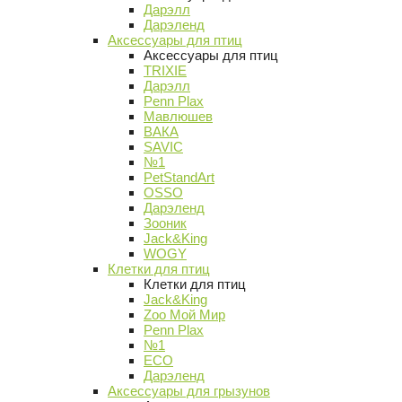
Дарэлл
Дарэленд
Аксессуары для птиц
Аксессуары для птиц
TRIXIE
Дарэлл
Penn Plax
Мавлюшев
ВАКА
SAVIC
№1
PetStandArt
OSSO
Дарэленд
Зооник
Jack&King
WOGY
Клетки для птиц
Клетки для птиц
Jack&King
Zoo Мой Мир
Penn Plax
№1
ECO
Дарэленд
Аксессуары для грызунов