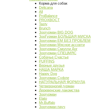
Корма для собак
Delicana
All
ProBalance
PROХВОСТ
Tasty
Brunch
Зоогурман BIG DOG
ЗооГурман БОЛЬШАЯ МИСКА
Зоогурман ЕМ БЕЗ ПРОБЛЕМ
Зоогурман Мясное ассорти
Зоогурман Смолли Дог
Зоогурман СПЕЦМЯС
Собачье Счастье
PUFFINS
Верные друзья
НАША МАРКА
Happy Dog
Зоогурман Суфле
НАТУРАЛЬНАЯ ФОРМУЛА
Четвероногий гурман
Деревенские лакомства
Зоогурман
Elato
Mr.Buffalo
Зоогурман пауч