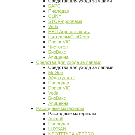
Средства для ухода за ушами
БАРС
Пчелодар
CLINY
STOP-проблема
Veda
НВЦ Агроветзащита
Цитодерм/CitoDerm
Doctor VIC
Чистотел
БиоВакс
Апиценна
Средства для ухода за лапами
Средства для ухода за лапами
Mr.Gee
Айда гулять!
Пчелодар
Doctor VIC
Veda
БиоВакс
Апиценна
Расходные материалы
Расходные материалы
Animall
Пчелодар
LUXSAN
NEOTERICA VETPRO