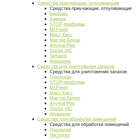
Средства приучающие, отпугивающие
Средства приучающие, отпугивающие
БиоВакс
Химола
STOP-проблема
Mr.Fresh
Мисс Кисс
Мистер Бруно
Anymal Play
Doctor VIC
Tamachi
Апиценна
Средства для уничтожения запахов
Средства для уничтожения запахов
Пчелодар
STOP-проблема
Mr.Fresh
Мисс Кисс
Мистер Бруно
Anymal Play
Doctor VIC
Апиценна
Средства для обработки помещений
Средства для обработки помещений
Пчелодар
Чистотел