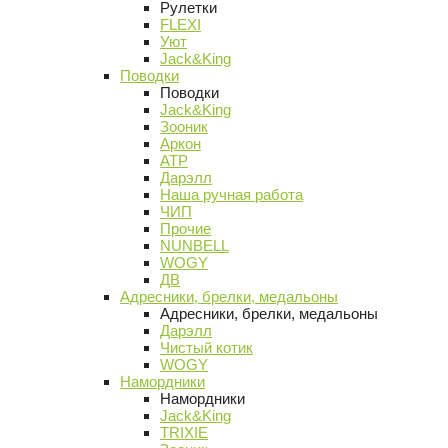
Рулетки
FLEXI
Уют
Jack&King
Поводки
Поводки
Jack&King
Зооник
Аркон
АТР
Дарэлл
Наша ручная работа
ЧИП
Прочие
NUNBELL
WOGY
ДВ
Адресники, брелки, медальоны
Адресники, брелки, медальоны
Дарэлл
Чистый котик
WOGY
Намордники
Намордники
Jack&King
TRIXIE