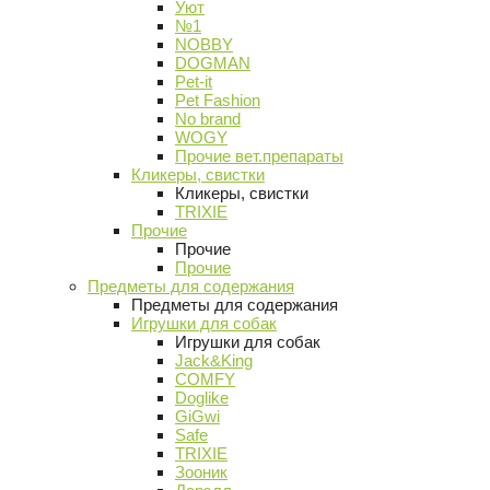
Уют
№1
NOBBY
DOGMAN
Pet-it
Pet Fashion
No brand
WOGY
Прочие вет.препараты
Кликеры, свистки
Кликеры, свистки
TRIXIE
Прочие
Прочие
Прочие
Предметы для содержания
Предметы для содержания
Игрушки для собак
Игрушки для собак
Jack&King
COMFY
Doglike
GiGwi
Safe
TRIXIE
Зооник