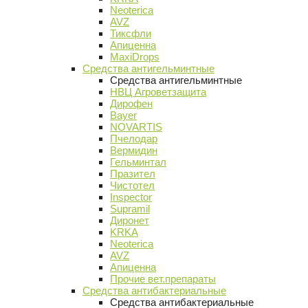
Neoterica
AVZ
Тиксфли
Апиценна
MaxiDrops
Средства антигельминтные
Средства антигельминтные
НВЦ Агроветзащита
Дирофен
Bayer
NOVARTIS
Пчелодар
Вермидин
Гельминтал
Празител
Чистотел
Inspector
Supramil
Диронет
KRKA
Neoterica
AVZ
Апиценна
Прочие вет.препараты
Средства антибактериальные
Средства антибактериальные