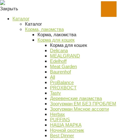
Закрыть
Каталог
Каталог
Корма, лакомства
Корма, лакомства
Корма для кошек
Корма для кошек
Delicana
MEALGRAND
Edelhoff
Meat Garden
Baurenhof
All
ProBalance
PROХВОСТ
Tasty
Деревенские лакомства
Зоогурман ЕМ БЕЗ ПРОБЛЕМ
Зоогурман Мясное ассорти
Herbax
PUFFINS
НАША МАРКА
Ночной охотник
Best Dinner