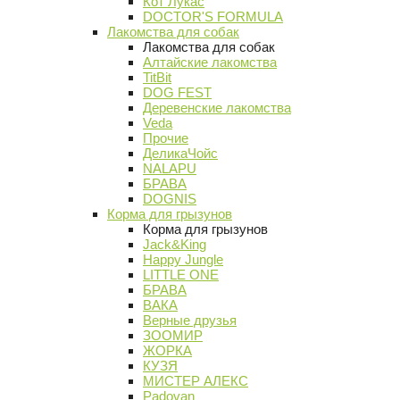
Кот Лукас
DOCTOR'S FORMULA
Лакомства для собак
Лакомства для собак
Алтайские лакомства
TitBit
DOG FEST
Деревенские лакомства
Veda
Прочие
ДеликаЧойс
NALAPU
БРАВА
DOGNIS
Корма для грызунов
Корма для грызунов
Jack&King
Happy Jungle
LITTLE ONE
БРАВА
ВАКА
Верные друзья
ЗООМИР
ЖОРКА
КУЗЯ
МИСТЕР АЛЕКС
Padovan