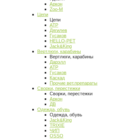
Аркон
Zoo-M
Цепи
Цепи
АТР
Дягилев
Гусаков
HELLO-PET
Jack&King
Вертлюги, карабины
Вертлюги, карабины
Дарэлл
АТР
Гусаков
Каскад
Прочие вет.препараты
Сворки, перестежки
Сворки, перестежки
Аркон
ДВ
Одежда, обувь
Одежда, обувь
Jack&King
TRIXIE
ЧИП
OSSO