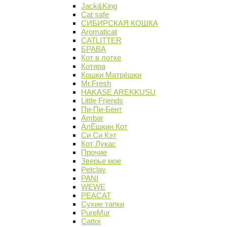
Jack&King
Cat safe
СИБИРСКАЯ КОШКА
Aromaticat
CATLITTER
БРАВА
Кот в лотке
Котяра
Кошки Матрёшки
Mr.Fresh
HAKASE AREKKUSU
Little Friends
Пи-Пи-Бент
Ambar
АлЁшкин Кот
Си Си Кэт
Кот Лукас
Прочие
Зверье мое
Petclay
PANI
WEWE
PEACAT
Сухие тапки
PureMur
Cattoi