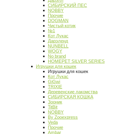
Дарэлл
СИБИРСКИЙ ПЕС
NOBBY
Прочие
DOGMAN
Чистый котик
№1
Кот Лукас
Дарэленд
NUNBELL
WOGY
No brand
HOMEPET SILVER SERIES
Игрушки для кошек
Игрушки для кошек
Кот Лукас
GiGwi
TRIXIE
Деревенские лакомства
СИБИРСКАЯ КОШКА
Зооник
TitBit
NOBBY
By Zooexpress
Veda
Прочие
Ambar