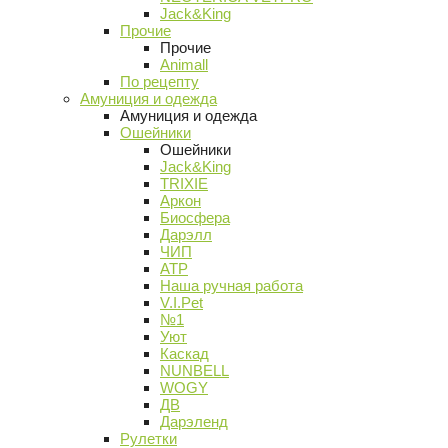
Jack&King
Прочие
Прочие
Animall
По рецепту
Амуниция и одежда
Амуниция и одежда
Ошейники
Ошейники
Jack&King
TRIXIE
Аркон
Биосфера
Дарэлл
ЧИП
АТР
Наша ручная работа
V.I.Pet
№1
Уют
Каскад
NUNBELL
WOGY
ДВ
Дарэленд
Рулетки