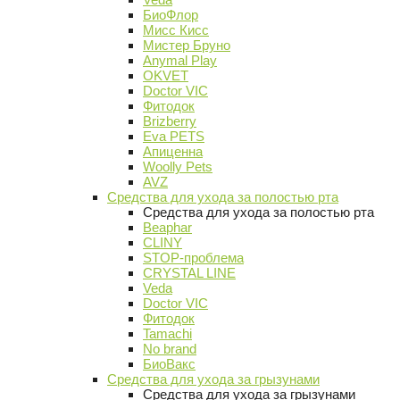
БиоФлор
Мисс Кисс
Мистер Бруно
Anymal Play
OKVET
Doctor VIC
Фитодок
Brizberry
Eva PETS
Апиценна
Woolly Pets
AVZ
Средства для ухода за полостью рта
Средства для ухода за полостью рта
Beaphar
CLINY
STOP-проблема
CRYSTAL LINE
Veda
Doctor VIC
Фитодок
Tamachi
No brand
БиоВакс
Средства для ухода за грызунами
Средства для ухода за грызунами