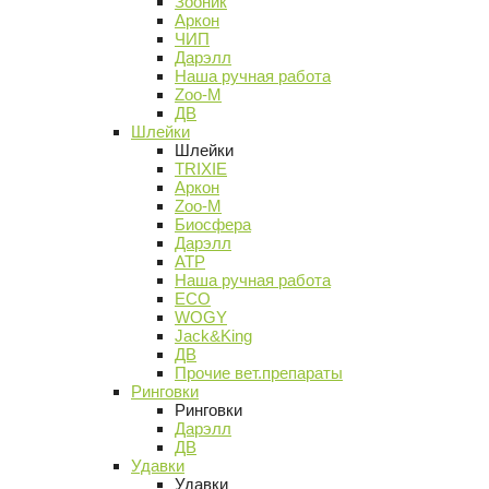
Зооник
Аркон
ЧИП
Дарэлл
Наша ручная работа
Zoo-M
ДВ
Шлейки
Шлейки
TRIXIE
Аркон
Zoo-M
Биосфера
Дарэлл
АТР
Наша ручная работа
ECO
WOGY
Jack&King
ДВ
Прочие вет.препараты
Ринговки
Ринговки
Дарэлл
ДВ
Удавки
Удавки