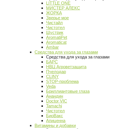
LITTLE ONE
МИСТЕР АЛЕКС
ЖОРКА
Зверье мое
Чистайл
Чистотел
Шустрик
AromatiPet
Aromaticat
Ambar
Средства для ухода за глазами
Средства для ухода за глазами
БАРС
НВЦ Агроветзащита
Пчелодар
CLINY
STOP-проблема
Veda
Бриллиантовые глаза
Анандин
Doctor VIC
Tamachi
Чистотел
БиоВакс
Апиценна
Витамины и добавки