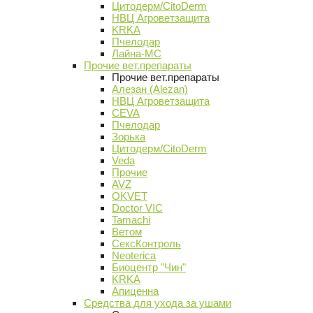
Цитодерм/CitoDerm
НВЦ Агроветзащита
KRKA
Пчелодар
Лайна-МС
Прочие вет.препараты
Прочие вет.препараты
Алезан (Alezan)
НВЦ Агроветзащита
CEVA
Пчелодар
Зорька
Цитодерм/CitoDerm
Veda
Прочие
AVZ
OKVET
Doctor VIC
Tamachi
Ветом
СексКонтроль
Neoterica
Биоцентр "Чин"
KRKA
Апиценна
Средства для ухода за ушами