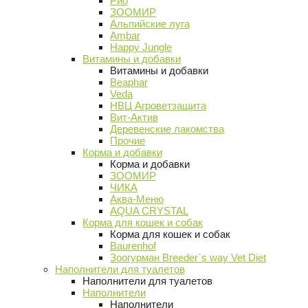
Рио
ЗООМИР
Альпийские луга
Ambar
Happy Jungle
Витамины и добавки
Витамины и добавки
Beaphar
Veda
НВЦ Агроветзащита
Вит-Актив
Деревенские лакомства
Прочие
Корма и добавки
Корма и добавки
ЗООМИР
ЧИКА
Аква-Меню
AQUA CRYSTAL
Корма для кошек и собак
Корма для кошек и собак
Baurenhof
Зоогурман Breeder`s way Vet Diet
Наполнители для туалетов
Наполнители для туалетов
Наполнители
Наполнители