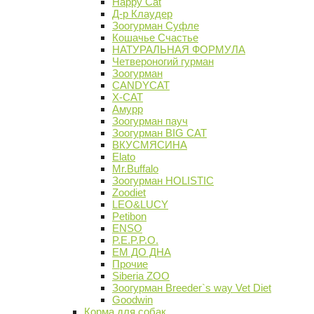
Happy Cat
Д-р Клаудер
Зоогурман Суфле
Кошачье Счастье
НАТУРАЛЬНАЯ ФОРМУЛА
Четвероногий гурман
Зоогурман
CANDYCAT
X-CAT
Амурр
Зоогурман пауч
Зоогурман BIG CAT
ВКУСМЯСИНА
Elato
Mr.Buffalo
Зоогурман HOLISTIC
Zoodiet
LEO&LUCY
Petibon
ENSO
P.E.P.P.O.
ЕМ ДО ДНА
Прочие
Siberia ZOO
Зоогурман Breeder`s way Vet Diet
Goodwin
Корма для собак