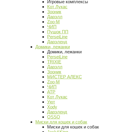
Игровые комплексы
Кот Лукас
Зооник
Дарэлл
Zoo-M
ЧИП
Пушок ПП
PerseiLine
Дарэленд
Домики, лежанки
Домики, лежанки
PerseiLine
TRIXIE
Дарэлл
Зооник
МИСТЕР АЛЕКС
Zoo-M
ЧИП
АТР
Кот Лукас
Уют
Xody
Дарэленд
OSSO
Миски для кошек и собак
Миски для кошек и собак
Jack&King