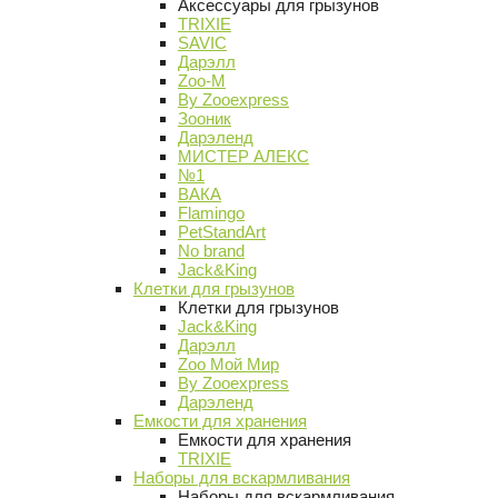
Аксессуары для грызунов
TRIXIE
SAVIC
Дарэлл
Zoo-M
By Zooexpress
Зооник
Дарэленд
МИСТЕР АЛЕКС
№1
ВАКА
Flamingo
PetStandArt
No brand
Jack&King
Клетки для грызунов
Клетки для грызунов
Jack&King
Дарэлл
Zoo Мой Мир
By Zooexpress
Дарэленд
Емкости для хранения
Емкости для хранения
TRIXIE
Наборы для вскармливания
Наборы для вскармливания