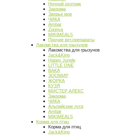
Ночной охотник
Закрома
Зверье мое
ЧИКА
Ambar
Zoonya
MIKIMEALS
Прочие вет.препараты
Лакомства для грызунов
Лакомства для грызунов
Jack&King
Happy Jungle
LITTLE ONE
ВАКА
ЗООМИР
ЖОРКА
КУЗЯ
МИСТЕР АЛЕКС
Закрома
ЧИКА
Альпийские луга
Ambar
MIKIMEALS
Корма для птиц
Корма для птиц
Jack&King