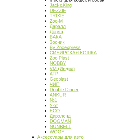
Jack&King
DEZZIE
TRIXIE
Zoo-M
Дарэлл
Догуш
ВАКА
Зооник
By Zooexpress
СИБИРСКАЯ КОШКА
Zoo Plast
NOBBY
VM (Индия)
АТР
Geoplast
ЧИП
Double Dinner
ANKUR
№1
Уют
ECO
Дарэленд
DOGMAN
NUNBELL
WOGY
Аксессуары для авто