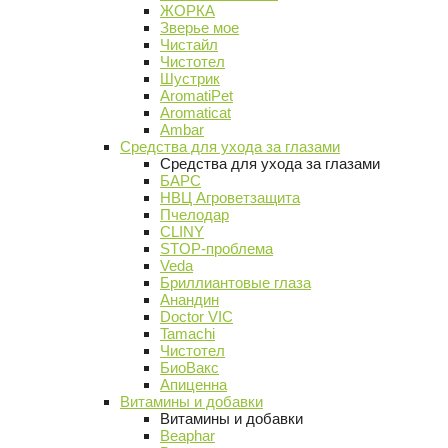
ЖОРКА
Зверье мое
Чистайл
Чистотел
Шустрик
AromatiPet
Aromaticat
Ambar
Средства для ухода за глазами
Средства для ухода за глазами
БАРС
НВЦ Агроветзащита
Пчелодар
CLINY
STOP-проблема
Veda
Бриллиантовые глаза
Анандин
Doctor VIC
Tamachi
Чистотел
БиоВакс
Апиценна
Витамины и добавки
Витамины и добавки
Beaphar