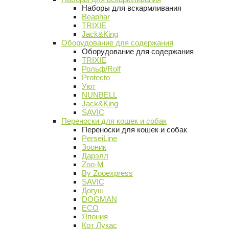
Наборы для вскармливания
Beaphar
TRIXIE
Jack&King
Оборудование для содержания
Оборудование для содержания
TRIXIE
Рольф/Rolf
Protecto
Уют
NUNBELL
Jack&King
SAVIC
Переноски для кошек и собак
Переноски для кошек и собак
PerseiLine
Зооник
Дарэлл
Zoo-M
By Zooexpress
SAVIC
Догуш
DOGMAN
ECO
Япония
Кот Лукас