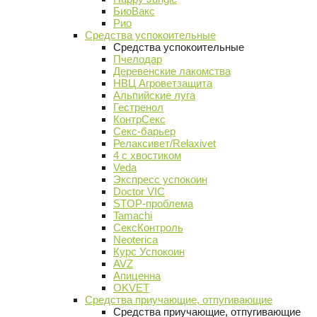
БиоВакс
Рио
Средства успокоительные
Средства успокоительные
Пчелодар
Деревенские лакомства
НВЦ Агроветзащита
Альпийские луга
Гестренол
КонтрСекс
Секс-барьер
Релаксивет/Relaxivet
4 с хвостиком
Veda
Экспресс успокоин
Doctor VIC
STOP-проблема
Tamachi
СексКонтроль
Neoterica
Курс Успокоин
AVZ
Апиценна
OKVET
Средства приучающие, отпугивающие
Средства приучающие, отпугивающие