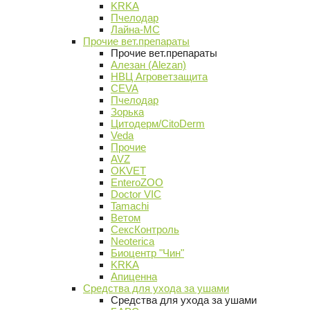
KRKA
Пчелодар
Лайна-МС
Прочие вет.препараты
Прочие вет.препараты
Алезан (Alezan)
НВЦ Агроветзащита
CEVA
Пчелодар
Зорька
Цитодерм/CitoDerm
Veda
Прочие
AVZ
OKVET
EnteroZOO
Doctor VIC
Tamachi
Ветом
СексКонтроль
Neoterica
Биоцентр "Чин"
KRKA
Апиценна
Средства для ухода за ушами
Средства для ухода за ушами