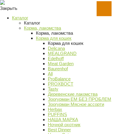
Закрыть
Каталог
Каталог
Корма, лакомства
Корма, лакомства
Корма для кошек
Корма для кошек
Delicana
MEALGRAND
Edelhoff
Meat Garden
Baurenhof
All
ProBalance
PROХВОСТ
Tasty
Деревенские лакомства
Зоогурман ЕМ БЕЗ ПРОБЛЕМ
Зоогурман Мясное ассорти
Herbax
PUFFINS
НАША МАРКА
Ночной охотник
Best Dinner