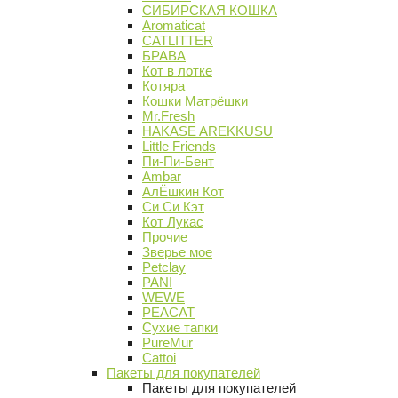
СИБИРСКАЯ КОШКА
Aromaticat
CATLITTER
БРАВА
Кот в лотке
Котяра
Кошки Матрёшки
Mr.Fresh
HAKASE AREKKUSU
Little Friends
Пи-Пи-Бент
Ambar
АлЁшкин Кот
Си Си Кэт
Кот Лукас
Прочие
Зверье мое
Petclay
PANI
WEWE
PEACAT
Сухие тапки
PureMur
Cattoi
Пакеты для покупателей
Пакеты для покупателей