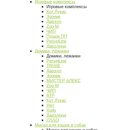
Игровые комплексы
Игровые комплексы
Кот Лукас
Зооник
Дарэлл
Zoo-M
ЧИП
Пушок ПП
PerseiLine
Дарэленд
Домики, лежанки
Домики, лежанки
PerseiLine
TRIXIE
Дарэлл
Зооник
МИСТЕР АЛЕКС
Zoo-M
ЧИП
АТР
Кот Лукас
Уют
Xody
Дарэленд
OSSO
Миски для кошек и собак
Миски для кошек и собак