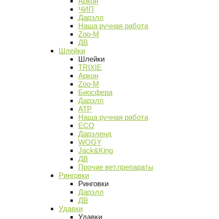
Аркон
ЧИП
Дарэлл
Наша ручная работа
Zoo-M
ДВ
Шлейки
Шлейки
TRIXIE
Аркон
Zoo-M
Биосфера
Дарэлл
АТР
Наша ручная работа
ECO
Дарэленд
WOGY
Jack&King
ДВ
Прочие вет.препараты
Ринговки
Ринговки
Дарэлл
ДВ
Удавки
Удавки