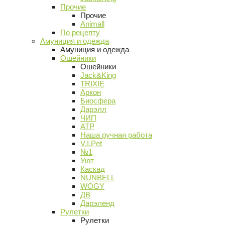
Прочие
Прочие
Animall
По рецепту
Амуниция и одежда
Амуниция и одежда
Ошейники
Ошейники
Jack&King
TRIXIE
Аркон
Биосфера
Дарэлл
ЧИП
АТР
Наша ручная работа
V.I.Pet
№1
Уют
Каскад
NUNBELL
WOGY
ДВ
Дарэленд
Рулетки
Рулетки