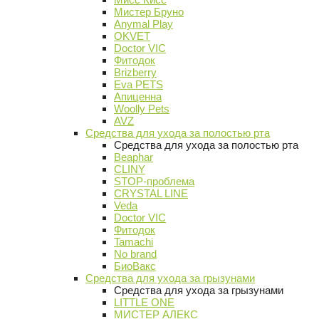
Мистер Бруно
Anymal Play
OKVET
Doctor VIC
Фитодок
Brizberry
Eva PETS
Апиценна
Woolly Pets
AVZ
Средства для ухода за полостью рта
Средства для ухода за полостью рта
Beaphar
CLINY
STOP-проблема
CRYSTAL LINE
Veda
Doctor VIC
Фитодок
Tamachi
No brand
БиоВакс
Средства для ухода за грызунами
Средства для ухода за грызунами
LITTLE ONE
МИСТЕР АЛЕКС