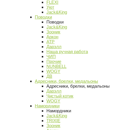
FLEXI
Уют
Jack&King
Поводки
Поводки
Jack&King
Зооник
Аркон
АТР
Дарэлл
Наша ручная работа
ЧИП
Прочие
NUNBELL
WOGY
ДВ
Адресники, брелки, медальоны
Адресники, брелки, медальоны
Дарэлл
Чистый котик
WOGY
Намордники
Намордники
Jack&King
TRIXIE
Зооник