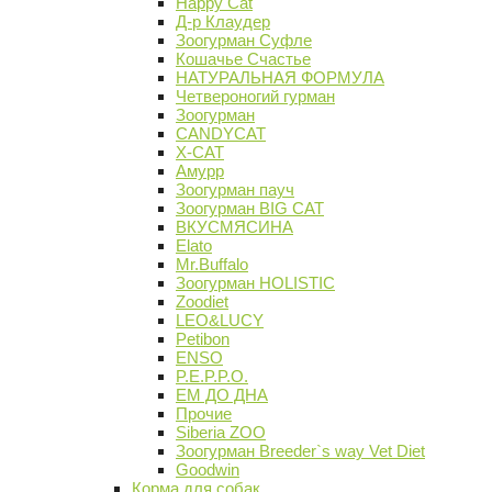
Happy Cat
Д-р Клаудер
Зоогурман Суфле
Кошачье Счастье
НАТУРАЛЬНАЯ ФОРМУЛА
Четвероногий гурман
Зоогурман
CANDYCAT
X-CAT
Амурр
Зоогурман пауч
Зоогурман BIG CAT
ВКУСМЯСИНА
Elato
Mr.Buffalo
Зоогурман HOLISTIC
Zoodiet
LEO&LUCY
Petibon
ENSO
P.E.P.P.O.
ЕМ ДО ДНА
Прочие
Siberia ZOO
Зоогурман Breeder`s way Vet Diet
Goodwin
Корма для собак