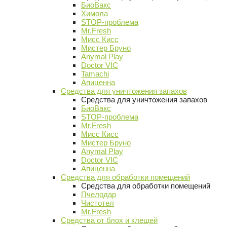
БиоВакс
Химола
STOP-проблема
Mr.Fresh
Мисс Кисс
Мистер Бруно
Anymal Play
Doctor VIC
Tamachi
Апиценна
Средства для уничтожения запахов
Средства для уничтожения запахов
БиоВакс
STOP-проблема
Mr.Fresh
Мисс Кисс
Мистер Бруно
Anymal Play
Doctor VIC
Апиценна
Средства для обработки помещений
Средства для обработки помещений
Пчелодар
Чистотел
Mr.Fresh
Средства от блох и клещей