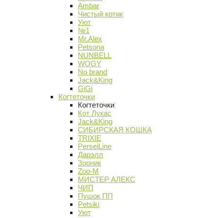
Ambar
Чистый котик
Уют
№1
Mr.Alex
Petsona
NUNBELL
WOGY
No brand
Jack&King
GiGi
Когтеточки
Когтеточки
Кот Лукас
Jack&King
СИБИРСКАЯ КОШКА
TRIXIE
PerseiLine
Дарэлл
Зооник
Zoo-M
МИСТЕР АЛЕКС
ЧИП
Пушок ПП
Petsiki
Уют