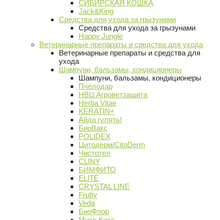
СИБИРСКАЯ КОШКА
Jack&King
Средства для ухода за грызунами
Средства для ухода за грызунами
Happy Jungle
Ветеринарные препараты и средства для ухода
Ветеринарные препараты и средства для
ухода
Шампуни, бальзамы, кондиционеры
Шампуни, бальзамы, кондиционеры
Пчелодар
НВЦ Агроветзащита
Herba Vitae
KERATIN+
Айда гулять!
БиоВакс
POLIDEX
Цитодерм/CitoDerm
Чистотел
CLINY
БИМФИТО
ELITE
CRYSTAL LINE
Frutty
Veda
БиоФлор
Мисс Кисс