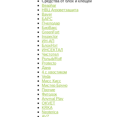
Средства от блох и клещей
Beaphar
НВЦ Агроветзащита
Bayer
БАРС
Пчелодар
БиоВакс
GreenFort
Inspector
ИН-АП
БлохНэт
ИНСЕКТАЛ
Чистотел
Рольф/Rolf
Protecto
Дана
4 с хвостиком
Veda
Мисс Кисс
Мистер Бруно
Прочие
Фитодок
Anymal Play
OKVET
KRKA
Neoterica
AVZ