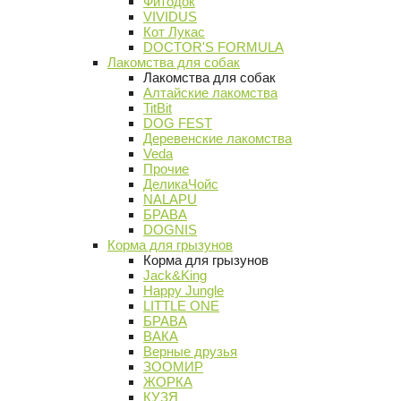
Фитодок
VIVIDUS
Кот Лукас
DOCTOR'S FORMULA
Лакомства для собак
Лакомства для собак
Алтайские лакомства
TitBit
DOG FEST
Деревенские лакомства
Veda
Прочие
ДеликаЧойс
NALAPU
БРАВА
DOGNIS
Корма для грызунов
Корма для грызунов
Jack&King
Happy Jungle
LITTLE ONE
БРАВА
ВАКА
Верные друзья
ЗООМИР
ЖОРКА
КУЗЯ