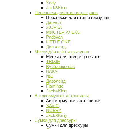
Xody
Jack&King
Переноски для птиц и грызунов
Переноски для птиц и грызунов
Дарэлл
ЖОРКА
МИСТЕР АЛЕКС
Padovan
LITTLE ONE
Дарэленд
Миски для птиц и грызунов
Миски для птиц и грызунов
TRIXIE
By Zooexpress
ВАКА
№1
Дарэленд
Flamingo
Jack&King
Автокормушки, автопоилки
Автокормушки, автопоилки
SAVIC
NOBBY
Jack&King
Сумки для дрессуры
Сумки для дрессуры