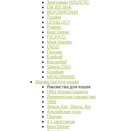
Зоогурман HOLISTIC
ЕМ ДО ДНА
ВКУСМЯСИНА
Zoodiet
LEO&LUCY
Petibon
Best Dinner
P.E.P.P.O.
Meat Garden
ENSO
Прочие
Edelhoff
Baurenhof
Siberia ZOO
Goodwin
MEALGRAND
Лакомства для кошек
Лакомства для кошек
НВЦ Агроветзащита
Деревенские лакомства
TitBit
Эдель Кет, Эдель Дог
Альпийские луга
Прочие
4 с хвостиком
Best Dinner