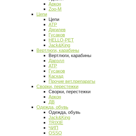
Аркон
Zoo-M
Цепи
Цепи
АТР
Дягилев
Гусаков
HELLO-PET
Jack&King
Вертлюги, карабины
Вертлюги, карабины
Дарэлл
АТР
Гусаков
Каскад
Прочие вет.препараты
Сворки, перестежки
Сворки, перестежки
Аркон
ДВ
Одежда, обувь
Одежда, обувь
Jack&King
TRIXIE
ЧИП
OSSO