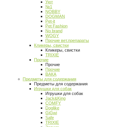
Уют
№1
NOBBY
DOGMAN
Pet-it
Pet Fashion
No brand
WOGY
Прочие вет.препараты
Кликеры, свистки
Кликеры, свистки
TRIXIE
Прочие
Прочие
Прочие
ВАКА
Предметы для содержания
Предметы для содержания
Игрушки для собак
Игрушки для собак
Jack&King
COMFY
Doglike
GiGwi
Safe
TRIXIE