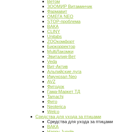
Ветом
ЗООМИР Витаминчик
Фармавит
ОМЕГА NEO
STOP-проблема
ВАКА
CLINY
Unitabs
ZOOкомфорт
Биокорректор
MultiЛакомки
Эвиталия-Вет
Veda
Вит-Актив
Альпийские луга
Имунозал Neo
AVZ
Фитодок
Гама-Маркет ТД
Tamachi
Фито
Neoterica
Welco
Средства для ухода за птицами
Средства для ухода за птицами
ВАКА
Happy Jungle