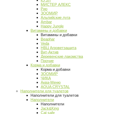
КУЗЯ
МИСТЕР АЛЕКС
Рио
ЗООМИР
Альпийские луга
Ambar
Happy Jungle
Витамины и добавки
Витамины и добавки
Beaphar
Veda
НВЦ Агроветзащита
Вит-Актив
Деревенские лакомства
Прочие
Корма и добавки
Корма и добавки
ЗООМИР
ЧИКА
Аква-Меню
AQUA CRYSTAL
Наполнители для туалетов
Наполнители для туалетов
Наполнители
Наполнители
Jack&King
Cat safe