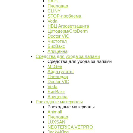
БАРС
Пчелодар
CLINY
STOP-проблема
Veda
НВЦ Агроветзащита
Цитодерм/CitoDerm
Doctor VIC
Чистотел
БиоВакс
Апиценна
Средства для ухода за лапами
Средства для ухода за лапами
Mr.Gee
Айда гулять!
Пчелодар
Doctor VIC
Veda
БиоВакс
Апиценна
Расходные материалы
Расходные материалы
Animall
Пчелодар
LUXSAN
NEOTERICA VETPRO
Jack&King