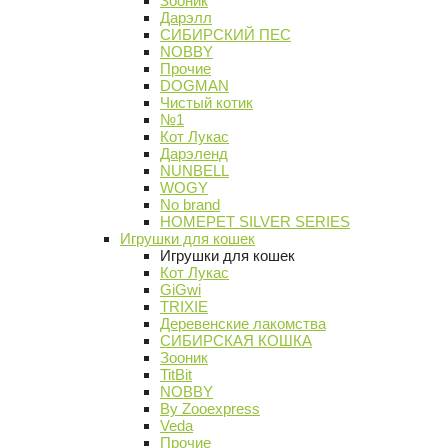
Зооник
Дарэлл
СИБИРСКИЙ ПЕС
NOBBY
Прочие
DOGMAN
Чистый котик
№1
Кот Лукас
Дарэленд
NUNBELL
WOGY
No brand
HOMEPET SILVER SERIES
Игрушки для кошек
Игрушки для кошек
Кот Лукас
GiGwi
TRIXIE
Деревенские лакомства
СИБИРСКАЯ КОШКА
Зооник
TitBit
NOBBY
By Zooexpress
Veda
Прочие