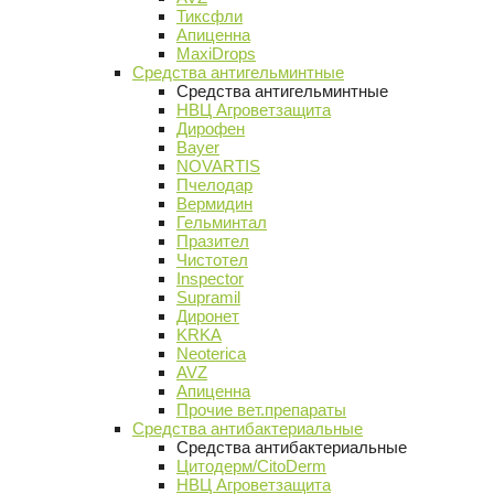
Тиксфли
Апиценна
MaxiDrops
Средства антигельминтные
Средства антигельминтные
НВЦ Агроветзащита
Дирофен
Bayer
NOVARTIS
Пчелодар
Вермидин
Гельминтал
Празител
Чистотел
Inspector
Supramil
Диронет
KRKA
Neoterica
AVZ
Апиценна
Прочие вет.препараты
Средства антибактериальные
Средства антибактериальные
Цитодерм/CitoDerm
НВЦ Агроветзащита