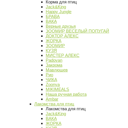
Корма для птиц
Jack&King
Happy Jungle
БРАВА
ВАКА
Верные друзья
ЗООМИР ВЕСЕЛЫЙ ПОПУГАЙ
ДОКТОР АЛЕКС
ЖОРКА
ЗООМИР
КУЗЯ
МИСТЕР АЛЕКС
Padovan
Закрома
Мавлюшев
Рио
ЧИКА
Zoonya
MIKIMEALS
Наша ручная работа
Ambar
Лакомства для птиц
Лакомства для птиц
Jack&King
ВАКА
ЖОРКА