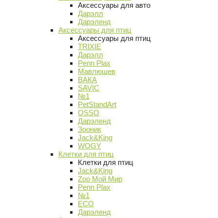
Аксессуары для авто
Дарэлл
Дарэленд
Аксессуары для птиц
Аксессуары для птиц
TRIXIE
Дарэлл
Penn Plax
Мавлюшев
ВАКА
SAVIC
№1
PetStandArt
OSSO
Дарэленд
Зооник
Jack&King
WOGY
Клетки для птиц
Клетки для птиц
Jack&King
Zoo Мой Мир
Penn Plax
№1
ECO
Дарэленд