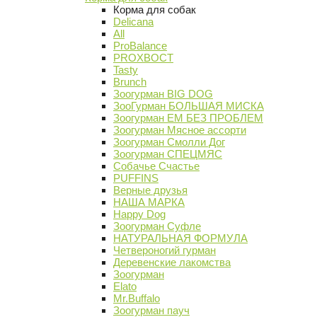
Корма для собак
Delicana
All
ProBalance
PROХВОСТ
Tasty
Brunch
Зоогурман BIG DOG
ЗооГурман БОЛЬШАЯ МИСКА
Зоогурман ЕМ БЕЗ ПРОБЛЕМ
Зоогурман Мясное ассорти
Зоогурман Смолли Дог
Зоогурман СПЕЦМЯС
Собачье Счастье
PUFFINS
Верные друзья
НАША МАРКА
Happy Dog
Зоогурман Суфле
НАТУРАЛЬНАЯ ФОРМУЛА
Четвероногий гурман
Деревенские лакомства
Зоогурман
Elato
Mr.Buffalo
Зоогурман пауч