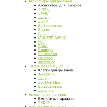
Аксессуары для грызунов
Аксессуары для грызунов
TRIXIE
SAVIC
Дарэлл
Zoo-M
By Zooexpress
Зооник
Дарэленд
МИСТЕР АЛЕКС
№1
ВАКА
Flamingo
PetStandArt
No brand
Jack&King
Клетки для грызунов
Клетки для грызунов
Jack&King
Дарэлл
Zoo Мой Мир
By Zooexpress
Дарэленд
Емкости для хранения
Емкости для хранения
TRIXIE
Наборы для вскармливания