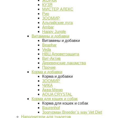
ЖОРКА
КУЗЯ
МИСТЕР АЛЕКС
Рио
ЗООМИР
Альпийские луга
Ambar
Happy Jungle
Витамины и добавки
Витамины и добавки
Beaphar
Veda
НВЦ Агроветзащита
Вит-Актив
Деревенские лакомства
Прочие
Корма и добавки
Корма и добавки
ЗООМИР
ЧИКА
Аква-Меню
AQUA CRYSTAL
Корма для кошек и собак
Корма для кошек и собак
Baurenhof
Зоогурман Breeder`s way Vet Diet
Наполнители для туалетов