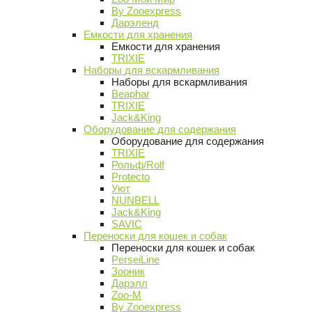
By Zooexpress
Дарэленд
Емкости для хранения
Емкости для хранения
TRIXIE
Наборы для вскармливания
Наборы для вскармливания
Beaphar
TRIXIE
Jack&King
Оборудование для содержания
Оборудование для содержания
TRIXIE
Рольф/Rolf
Protecto
Уют
NUNBELL
Jack&King
SAVIC
Переноски для кошек и собак
Переноски для кошек и собак
PerseiLine
Зооник
Дарэлл
Zoo-M
By Zooexpress