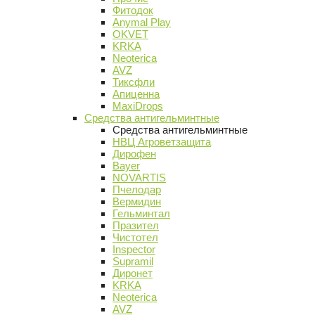
Фитодок
Anymal Play
OKVET
KRKA
Neoterica
AVZ
Тиксфли
Апиценна
MaxiDrops
Средства антигельминтные
Средства антигельминтные
НВЦ Агроветзащита
Дирофен
Bayer
NOVARTIS
Пчелодар
Вермидин
Гельминтал
Празител
Чистотел
Inspector
Supramil
Диронет
KRKA
Neoterica
AVZ