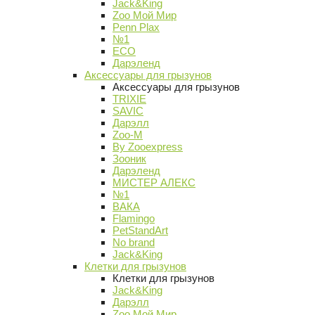
Jack&King
Zoo Мой Мир
Penn Plax
№1
ECO
Дарэленд
Аксессуары для грызунов
Аксессуары для грызунов
TRIXIE
SAVIC
Дарэлл
Zoo-M
By Zooexpress
Зооник
Дарэленд
МИСТЕР АЛЕКС
№1
ВАКА
Flamingo
PetStandArt
No brand
Jack&King
Клетки для грызунов
Клетки для грызунов
Jack&King
Дарэлл
Zoo Мой Мир