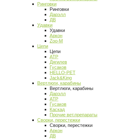
Ринговки
Ринговки
Дарэлл
ДВ
Удавки
Удавки
Аркон
Zoo-M
Цепи
Цепи
АТР
Дягилев
Гусаков
HELLO-PET
Jack&King
Вертлюги, карабины
Вертлюги, карабины
Дарэлл
АТР
Гусаков
Каскад
Прочие вет.препараты
Сворки, перестежки
Сворки, перестежки
Аркон
ДВ