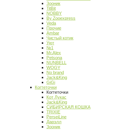
Зооник
TitBit
NOBBY
By Zooexpress
Veda
Прочие
Ambar
Чистый котик
Уют
№1
Mr.Alex
Petsona
NUNBELL
WOGY
No brand
Jack&King
GiGi
Когтеточки
Когтеточки
Кот Лукас
Jack&King
СИБИРСКАЯ КОШКА
TRIXIE
PerseiLine
Дарэлл
Зооник