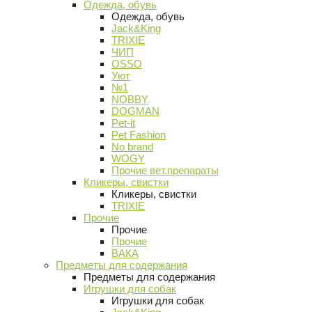
Одежда, обувь
Одежда, обувь
Jack&King
TRIXIE
ЧИП
OSSO
Уют
№1
NOBBY
DOGMAN
Pet-it
Pet Fashion
No brand
WOGY
Прочие вет.препараты
Кликеры, свистки
Кликеры, свистки
TRIXIE
Прочие
Прочие
Прочие
ВАКА
Предметы для содержания
Предметы для содержания
Игрушки для собак
Игрушки для собак