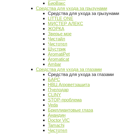
БиоВакс
Средства для ухода за грызунами
Средства для ухода за грызунами
LITTLE ONE
МИСТЕР АЛЕКС
ЖОРКА
Зверье мое
Чистайл
Чистотел
Шустрик
AromatiPet
Aromaticat
Ambar
Средства для ухода за глазами
Средства для ухода за глазами
БАРС
НВЦ Агроветзащита
Пчелодар
CLINY
STOP-проблема
Veda
Бриллиантовые глаза
Анандин
Doctor VIC
Tamachi
Чистотел