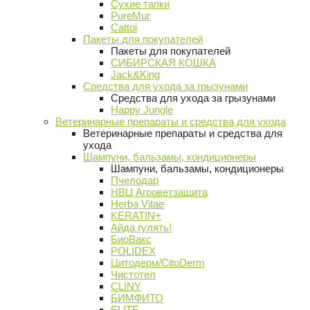
Сухие тапки
PureMur
Cattoi
Пакеты для покупателей
Пакеты для покупателей
СИБИРСКАЯ КОШКА
Jack&King
Средства для ухода за грызунами
Средства для ухода за грызунами
Happy Jungle
Ветеринарные препараты и средства для ухода
Ветеринарные препараты и средства для
ухода
Шампуни, бальзамы, кондиционеры
Шампуни, бальзамы, кондиционеры
Пчелодар
НВЦ Агроветзащита
Herba Vitae
KERATIN+
Айда гулять!
БиоВакс
POLIDEX
Цитодерм/CitoDerm
Чистотел
CLINY
БИМФИТО
ELITE