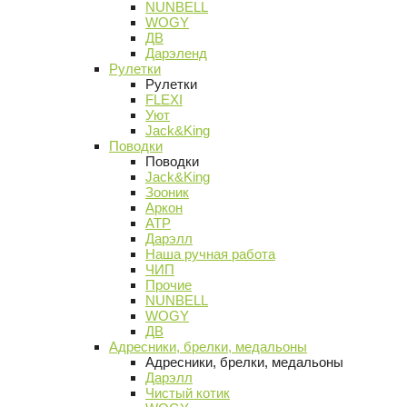
NUNBELL
WOGY
ДВ
Дарэленд
Рулетки
Рулетки
FLEXI
Уют
Jack&King
Поводки
Поводки
Jack&King
Зооник
Аркон
АТР
Дарэлл
Наша ручная работа
ЧИП
Прочие
NUNBELL
WOGY
ДВ
Адресники, брелки, медальоны
Адресники, брелки, медальоны
Дарэлл
Чистый котик