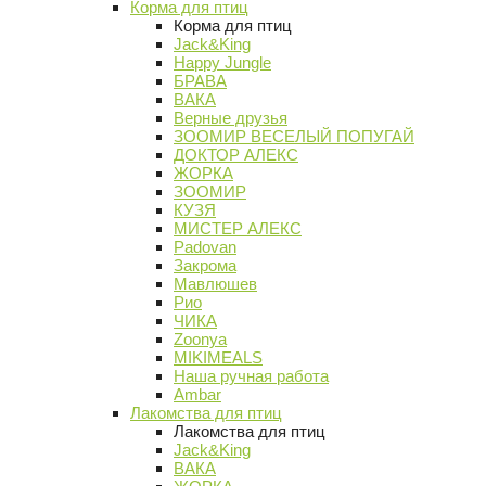
Корма для птиц
Корма для птиц
Jack&King
Happy Jungle
БРАВА
ВАКА
Верные друзья
ЗООМИР ВЕСЕЛЫЙ ПОПУГАЙ
ДОКТОР АЛЕКС
ЖОРКА
ЗООМИР
КУЗЯ
МИСТЕР АЛЕКС
Padovan
Закрома
Мавлюшев
Рио
ЧИКА
Zoonya
MIKIMEALS
Наша ручная работа
Ambar
Лакомства для птиц
Лакомства для птиц
Jack&King
ВАКА