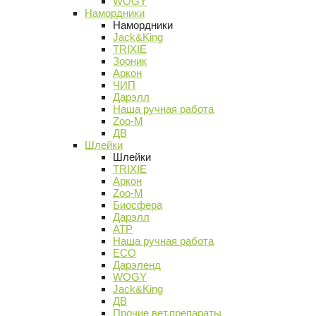
WOGY
Намордники
Намордники
Jack&King
TRIXIE
Зооник
Аркон
ЧИП
Дарэлл
Наша ручная работа
Zoo-M
ДВ
Шлейки
Шлейки
TRIXIE
Аркон
Zoo-M
Биосфера
Дарэлл
АТР
Наша ручная работа
ECO
Дарэленд
WOGY
Jack&King
ДВ
Прочие вет.препараты