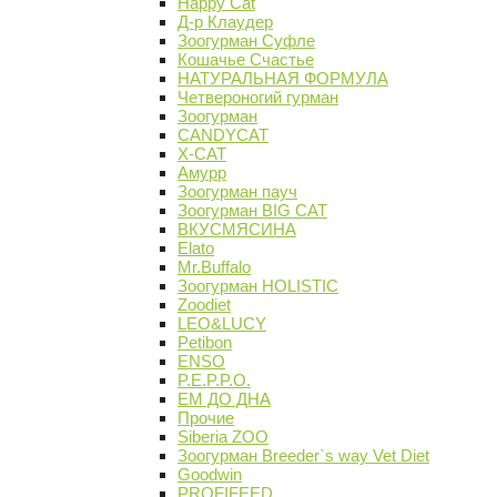
Happy Cat
Д-р Клаудер
Зоогурман Суфле
Кошачье Счастье
НАТУРАЛЬНАЯ ФОРМУЛА
Четвероногий гурман
Зоогурман
CANDYCAT
X-CAT
Амурр
Зоогурман пауч
Зоогурман BIG CAT
ВКУСМЯСИНА
Elato
Mr.Buffalo
Зоогурман HOLISTIC
Zoodiet
LEO&LUCY
Petibon
ENSO
P.E.P.P.O.
ЕМ ДО ДНА
Прочие
Siberia ZOO
Зоогурман Breeder`s way Vet Diet
Goodwin
PROFIFEED