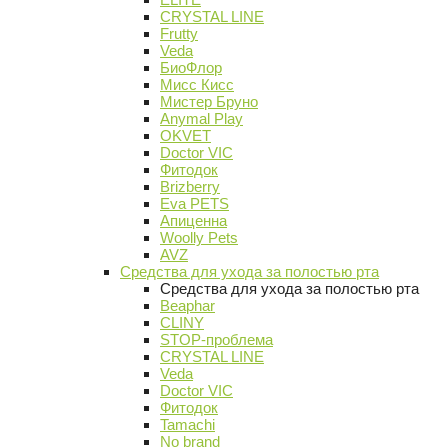
CRYSTAL LINE
Frutty
Veda
БиоФлор
Мисс Кисс
Мистер Бруно
Anymal Play
OKVET
Doctor VIC
Фитодок
Brizberry
Eva PETS
Апиценна
Woolly Pets
AVZ
Средства для ухода за полостью рта
Средства для ухода за полостью рта
Beaphar
CLINY
STOP-проблема
CRYSTAL LINE
Veda
Doctor VIC
Фитодок
Tamachi
No brand