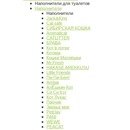
Наполнители для туалетов
Наполнители
Наполнители
Jack&King
Cat safe
СИБИРСКАЯ КОШКА
Aromaticat
CATLITTER
БРАВА
Кот в лотке
Котяра
Кошки Матрёшки
Mr.Fresh
HAKASE AREKKUSU
Little Friends
Пи-Пи-Бент
Ambar
АлЁшкин Кот
Си Си Кэт
Кот Лукас
Прочие
Зверье мое
Petclay
PANI
WEWE
PEACAT