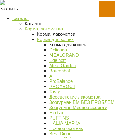
Закрыть
Каталог
Каталог
Корма, лакомства
Корма, лакомства
Корма для кошек
Корма для кошек
Delicana
MEALGRAND
Edelhoff
Meat Garden
Baurenhof
All
ProBalance
PROХВОСТ
Tasty
Деревенские лакомства
Зоогурман ЕМ БЕЗ ПРОБЛЕМ
Зоогурман Мясное ассорти
Herbax
PUFFINS
НАША МАРКА
Ночной охотник
Best Dinner