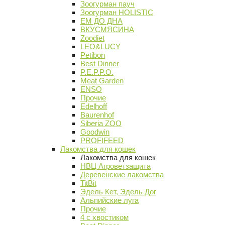
Зоогурман пауч
Зоогурман HOLISTIC
ЕМ ДО ДНА
ВКУСМЯСИНА
Zoodiet
LEO&LUCY
Petibon
Best Dinner
P.E.P.P.O.
Meat Garden
ENSO
Прочие
Edelhoff
Baurenhof
Siberia ZOO
Goodwin
PROFIFEED
Лакомства для кошек
Лакомства для кошек
НВЦ Агроветзащита
Деревенские лакомства
TitBit
Эдель Кет, Эдель Дог
Альпийские луга
Прочие
4 с хвостиком