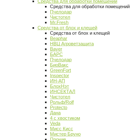
Средства для обработки помещений
Средства для обработки помещений
Пчелодар
Чистотел
Mr.Fresh
Средства от блох и клещей
Средства от блох и клещей
Beaphar
НВЦ Агроветзащита
Bayer
БАРС
Пчелодар
БиоВакс
GreenFort
Inspector
ИН-АП
БлохНэт
ИНСЕКТАЛ
Чистотел
Рольф/Rolf
Protecto
Дана
4 с хвостиком
Veda
Мисс Кисс
Мистер Бруно
Прочие