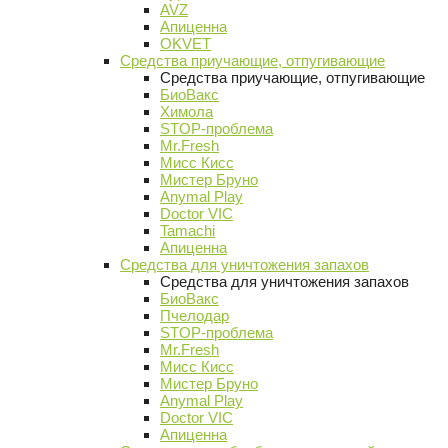
AVZ
Апиценна
OKVET
Средства приучающие, отпугивающие
Средства приучающие, отпугивающие
БиоВакс
Химола
STOP-проблема
Mr.Fresh
Мисс Кисс
Мистер Бруно
Anymal Play
Doctor VIC
Tamachi
Апиценна
Средства для уничтожения запахов
Средства для уничтожения запахов
БиоВакс
Пчелодар
STOP-проблема
Mr.Fresh
Мисс Кисс
Мистер Бруно
Anymal Play
Doctor VIC
Апиценна