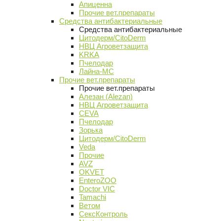
Апиценна
Прочие вет.препараты
Средства антибактериальные
Средства антибактериальные
Цитодерм/CitoDerm
НВЦ Агроветзащита
KRKA
Пчелодар
Лайна-МС
Прочие вет.препараты
Прочие вет.препараты
Алезан (Alezan)
НВЦ Агроветзащита
CEVA
Пчелодар
Зорька
Цитодерм/CitoDerm
Veda
Прочие
AVZ
OKVET
EnteroZOO
Doctor VIC
Tamachi
Ветом
СексКонтроль