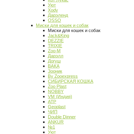
Уют
Xody
Дарэленд
OSSO
Миски для кошек и собак
Миски для кошек и собак
Jack&King
DEZZIE
TRIXIE
Zoo-M
Дарэлл
Догуш
ВАКА
Зооник
By Zooexpress
СИБИРСКАЯ КОШКА
Zoo Plast
NOBBY
VM (Индия)
АТР
Geoplast
ЧИП
Double Dinner
ANKUR
№1
Уют