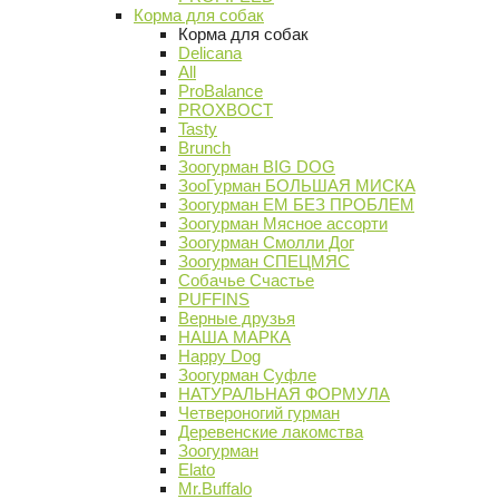
Корма для собак
Корма для собак
Delicana
All
ProBalance
PROХВОСТ
Tasty
Brunch
Зоогурман BIG DOG
ЗооГурман БОЛЬШАЯ МИСКА
Зоогурман ЕМ БЕЗ ПРОБЛЕМ
Зоогурман Мясное ассорти
Зоогурман Смолли Дог
Зоогурман СПЕЦМЯС
Собачье Счастье
PUFFINS
Верные друзья
НАША МАРКА
Happy Dog
Зоогурман Суфле
НАТУРАЛЬНАЯ ФОРМУЛА
Четвероногий гурман
Деревенские лакомства
Зоогурман
Elato
Mr.Buffalo