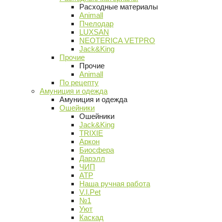
Расходные материалы
Animall
Пчелодар
LUXSAN
NEOTERICA VETPRO
Jack&King
Прочие
Прочие
Animall
По рецепту
Амуниция и одежда
Амуниция и одежда
Ошейники
Ошейники
Jack&King
TRIXIE
Аркон
Биосфера
Дарэлл
ЧИП
АТР
Наша ручная работа
V.I.Pet
№1
Уют
Каскад