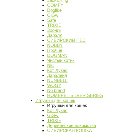
Jack&King
COMFY
Doglike
GiGwi
Safe
TRIXIE
Зооник
Дарэлл
СИБИРСКИЙ ПЕС
NOBBY
Прочие
DOGMAN
Чистый котик
№1
Кот Лукас
Дарэленд
NUNBELL
WOGY
No brand
HOMEPET SILVER SERIES
Игрушки для кошек
Игрушки для кошек
Кот Лукас
GiGwi
TRIXIE
Деревенские лакомства
СИБИРСКАЯ КОШКА