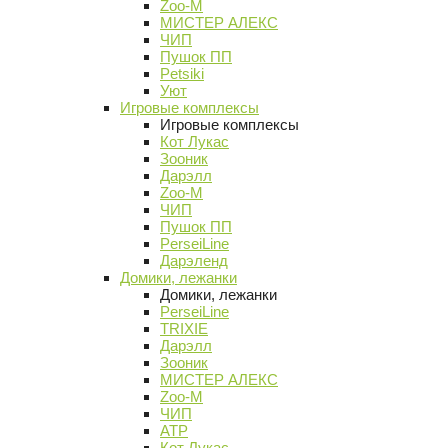
Zoo-M
МИСТЕР АЛЕКС
ЧИП
Пушок ПП
Petsiki
Уют
Игровые комплексы
Игровые комплексы
Кот Лукас
Зооник
Дарэлл
Zoo-M
ЧИП
Пушок ПП
PerseiLine
Дарэленд
Домики, лежанки
Домики, лежанки
PerseiLine
TRIXIE
Дарэлл
Зооник
МИСТЕР АЛЕКС
Zoo-M
ЧИП
АТР
Кот Лукас