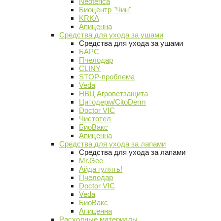
Neoterica
Биоцентр "Чин"
KRKA
Апиценна
Средства для ухода за ушами
Средства для ухода за ушами
БАРС
Пчелодар
CLINY
STOP-проблема
Veda
НВЦ Агроветзащита
Цитодерм/CitoDerm
Doctor VIC
Чистотел
БиоВакс
Апиценна
Средства для ухода за лапами
Средства для ухода за лапами
Mr.Gee
Айда гулять!
Пчелодар
Doctor VIC
Veda
БиоВакс
Апиценна
Расходные материалы