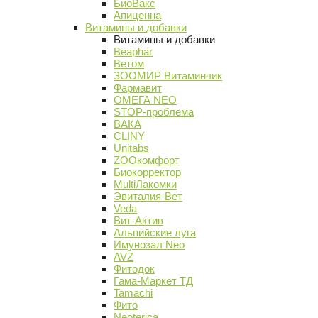
БиоВакс
Апиценна
Витамины и добавки
Витамины и добавки
Beaphar
Ветом
ЗООМИР Витаминчик
Фармавит
ОМЕГА NEO
STOP-проблема
ВАКА
CLINY
Unitabs
ZOOкомфорт
Биокорректор
MultiЛакомки
Эвиталия-Вет
Veda
Вит-Актив
Альпийские луга
Имунозал Neo
AVZ
Фитодок
Гама-Маркет ТД
Tamachi
Фито
Neoterica