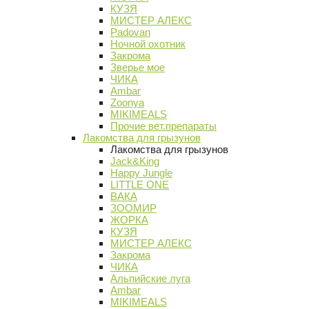
КУЗЯ
МИСТЕР АЛЕКС
Padovan
Ночной охотник
Закрома
Зверье мое
ЧИКА
Ambar
Zoonya
MIKIMEALS
Прочие вет.препараты
Лакомства для грызунов
Лакомства для грызунов
Jack&King
Happy Jungle
LITTLE ONE
ВАКА
ЗООМИР
ЖОРКА
КУЗЯ
МИСТЕР АЛЕКС
Закрома
ЧИКА
Альпийские луга
Ambar
MIKIMEALS