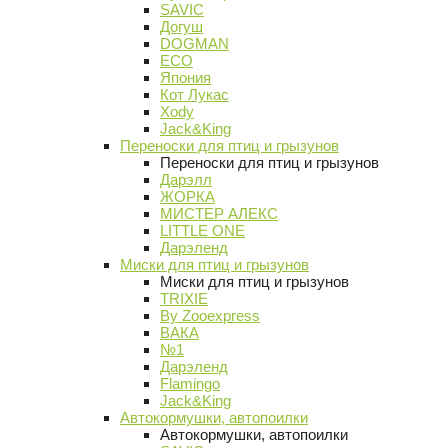
SAVIC
Догуш
DOGMAN
ECO
Япония
Кот Лукас
Xody
Jack&King
Переноски для птиц и грызунов
Переноски для птиц и грызунов
Дарэлл
ЖОРКА
МИСТЕР АЛЕКС
LITTLE ONE
Дарэленд
Миски для птиц и грызунов
Миски для птиц и грызунов
TRIXIE
By Zooexpress
ВАКА
№1
Дарэленд
Flamingo
Jack&King
Автокормушки, автопоилки
Автокормушки, автопоилки