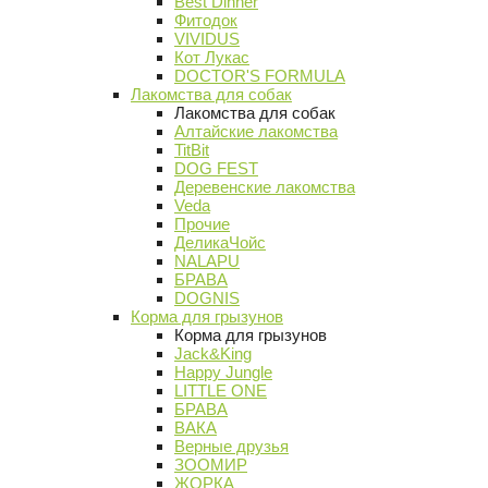
Best Dinner
Фитодок
VIVIDUS
Кот Лукас
DOCTOR'S FORMULA
Лакомства для собак
Лакомства для собак
Алтайские лакомства
TitBit
DOG FEST
Деревенские лакомства
Veda
Прочие
ДеликаЧойс
NALAPU
БРАВА
DOGNIS
Корма для грызунов
Корма для грызунов
Jack&King
Happy Jungle
LITTLE ONE
БРАВА
ВАКА
Верные друзья
ЗООМИР
ЖОРКА