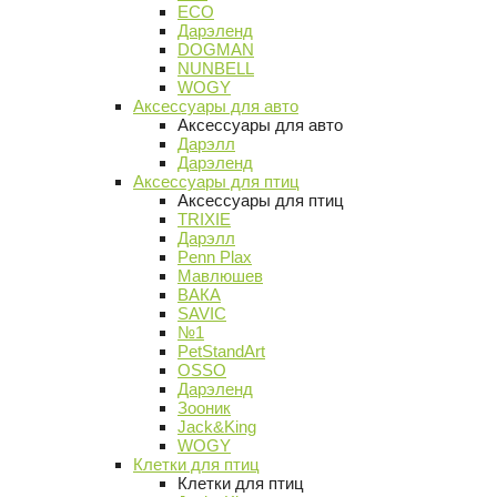
ECO
Дарэленд
DOGMAN
NUNBELL
WOGY
Аксессуары для авто
Аксессуары для авто
Дарэлл
Дарэленд
Аксессуары для птиц
Аксессуары для птиц
TRIXIE
Дарэлл
Penn Plax
Мавлюшев
ВАКА
SAVIC
№1
PetStandArt
OSSO
Дарэленд
Зооник
Jack&King
WOGY
Клетки для птиц
Клетки для птиц