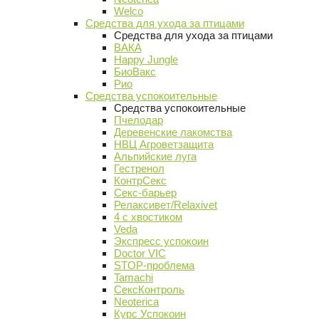
Welco
Средства для ухода за птицами
Средства для ухода за птицами
ВАКА
Happy Jungle
БиоВакс
Рио
Средства успокоительные
Средства успокоительные
Пчелодар
Деревенские лакомства
НВЦ Агроветзащита
Альпийские луга
Гестренол
КонтрСекс
Секс-барьер
Релаксивет/Relaxivet
4 с хвостиком
Veda
Экспресс успокоин
Doctor VIC
STOP-проблема
Tamachi
СексКонтроль
Neoterica
Курс Успокоин