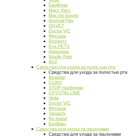
БиоФлор
Мисс Кисс
Мистер Бруно
Anymal Play
OKVET
Doctor VIC
Фитодок
Brizberry
Eva PETS
Апиценна
Woolly Pets
AVZ
Средства для ухода за полостью рта
Средства для ухода за полостью рта
Beaphar
CLINY
STOP-проблема
CRYSTAL LINE
Veda
Doctor VIC
Фитодок
Tamachi
No brand
БиоВакс
Средства для ухода за грызунами
Средства для ухода за грызунами