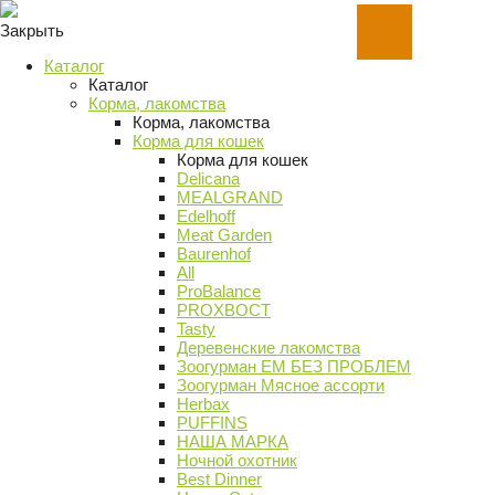
Закрыть
Каталог
Каталог
Корма, лакомства
Корма, лакомства
Корма для кошек
Корма для кошек
Delicana
MEALGRAND
Edelhoff
Meat Garden
Baurenhof
All
ProBalance
PROХВОСТ
Tasty
Деревенские лакомства
Зоогурман ЕМ БЕЗ ПРОБЛЕМ
Зоогурман Мясное ассорти
Herbax
PUFFINS
НАША МАРКА
Ночной охотник
Best Dinner