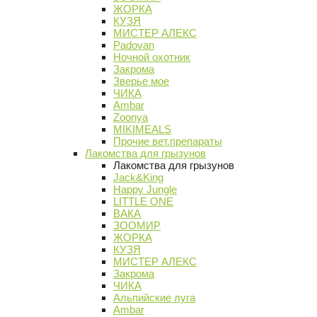
ЖОРКА
КУЗЯ
МИСТЕР АЛЕКС
Padovan
Ночной охотник
Закрома
Зверье мое
ЧИКА
Ambar
Zoonya
MIKIMEALS
Прочие вет.препараты
Лакомства для грызунов
Лакомства для грызунов
Jack&King
Happy Jungle
LITTLE ONE
ВАКА
ЗООМИР
ЖОРКА
КУЗЯ
МИСТЕР АЛЕКС
Закрома
ЧИКА
Альпийские луга
Ambar