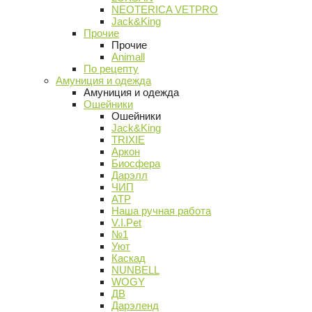
NEOTERICA VETPRO
Jack&King
Прочие
Прочие
Animall
По рецепту
Амуниция и одежда
Амуниция и одежда
Ошейники
Ошейники
Jack&King
TRIXIE
Аркон
Биосфера
Дарэлл
ЧИП
АТР
Наша ручная работа
V.I.Pet
№1
Уют
Каскад
NUNBELL
WOGY
ДВ
Дарэленд