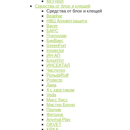
Mr.Fresh
Средства от блох и клещей
Средства от блох и клещей
Beaphar
НВЦ Агроветзащита
Bayer
БАРС
Пчелодар
БиоВакс
GreenFort
Inspector
ИН-АП
БлохНэт
ИНСЕКТАЛ
Чистотел
Рольф/Rolf
Protecto
Дана
4 с хвостиком
Veda
Мисс Кисс
Мистер Бруно
Прочие
Фитодок
Anymal Play
OKVET
KRKA