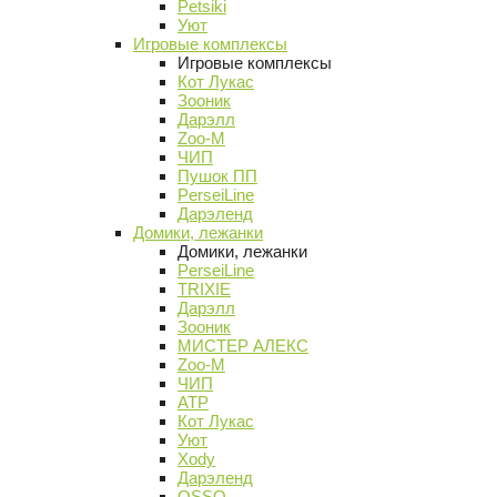
Petsiki
Уют
Игровые комплексы
Игровые комплексы
Кот Лукас
Зооник
Дарэлл
Zoo-M
ЧИП
Пушок ПП
PerseiLine
Дарэленд
Домики, лежанки
Домики, лежанки
PerseiLine
TRIXIE
Дарэлл
Зооник
МИСТЕР АЛЕКС
Zoo-M
ЧИП
АТР
Кот Лукас
Уют
Xody
Дарэленд
OSSO