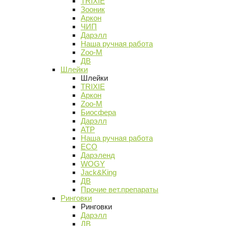
TRIXIE
Зооник
Аркон
ЧИП
Дарэлл
Наша ручная работа
Zoo-M
ДВ
Шлейки
Шлейки
TRIXIE
Аркон
Zoo-M
Биосфера
Дарэлл
АТР
Наша ручная работа
ECO
Дарэленд
WOGY
Jack&King
ДВ
Прочие вет.препараты
Ринговки
Ринговки
Дарэлл
ДВ