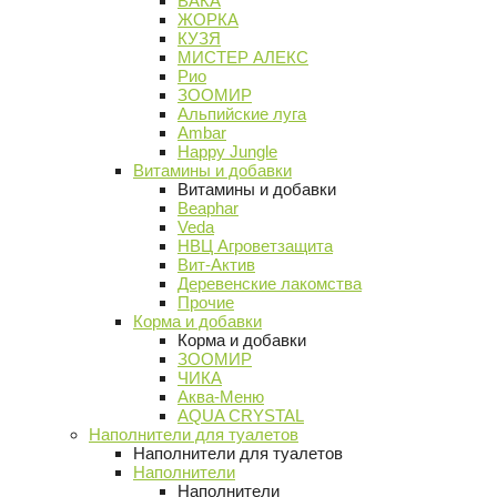
ВАКА
ЖОРКА
КУЗЯ
МИСТЕР АЛЕКС
Рио
ЗООМИР
Альпийские луга
Ambar
Happy Jungle
Витамины и добавки
Витамины и добавки
Beaphar
Veda
НВЦ Агроветзащита
Вит-Актив
Деревенские лакомства
Прочие
Корма и добавки
Корма и добавки
ЗООМИР
ЧИКА
Аква-Меню
AQUA CRYSTAL
Наполнители для туалетов
Наполнители для туалетов
Наполнители
Наполнители