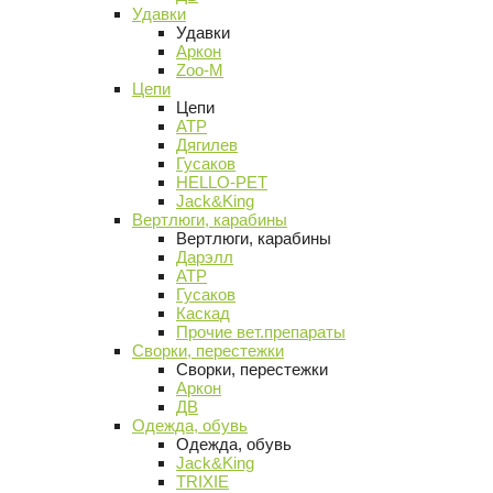
Удавки
Удавки
Аркон
Zoo-M
Цепи
Цепи
АТР
Дягилев
Гусаков
HELLO-PET
Jack&King
Вертлюги, карабины
Вертлюги, карабины
Дарэлл
АТР
Гусаков
Каскад
Прочие вет.препараты
Сворки, перестежки
Сворки, перестежки
Аркон
ДВ
Одежда, обувь
Одежда, обувь
Jack&King
TRIXIE