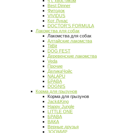
4 с хвостиком
Best Dinner
Фитодок
VIVIDUS
Кот Лукас
DOCTOR'S FORMULA
Лакомства для собак
Лакомства для собак
Алтайские лакомства
TitBit
DOG FEST
Деревенские лакомства
Veda
Прочие
ДеликаЧойс
NALAPU
БРАВА
DOGNIS
Корма для грызунов
Корма для грызунов
Jack&King
Happy Jungle
LITTLE ONE
БРАВА
ВАКА
Верные друзья
ЗООМИР