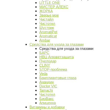
LITTLE ONE
МИСТЕР АЛЕКС
ЖОРКА
Зверье мое
Чистайл
Чистотел
Шустрик
AromatiPet
Aromaticat
Ambar
Средства для ухода за глазами
Средства для ухода за глазами
БАРС
НВЦ Агроветзащита
Пчелодар
CLINY
STOP-проблема
Veda
Бриллиантовые глаза
Анандин
Doctor VIC
Tamachi
Чистотел
БиоВакс
Апиценна
Витамины и добавки