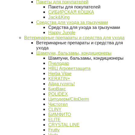
Пакеты для покупателей
Пакеты для покупателей
СИБИРСКАЯ КОШКА
Jack&King
Средства для ухода за грызунами
Средства для ухода за грызунами
Happy Jungle
Ветеринарные препараты и средства для ухода
Ветеринарные препараты и средства для
ухода
Шампуни, бальзамы, кондиционеры
Шампуни, бальзамы, кондиционеры
Пчелодар
НВЦ Агроветзащита
Herba Vitae
KERATIN+
Айда гулять!
БиоВакс
POLIDEX
Цитодерм/CitoDerm
Чистотел
CLINY
БИМФИТО
ELITE
CRYSTAL LINE
Frutty
Veda