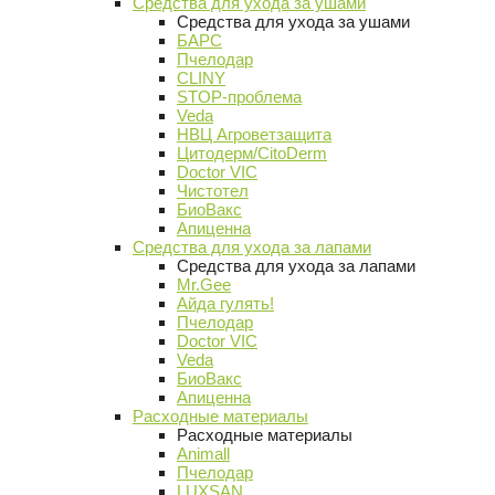
Средства для ухода за ушами
Средства для ухода за ушами
БАРС
Пчелодар
CLINY
STOP-проблема
Veda
НВЦ Агроветзащита
Цитодерм/CitoDerm
Doctor VIC
Чистотел
БиоВакс
Апиценна
Средства для ухода за лапами
Средства для ухода за лапами
Mr.Gee
Айда гулять!
Пчелодар
Doctor VIC
Veda
БиоВакс
Апиценна
Расходные материалы
Расходные материалы
Animall
Пчелодар
LUXSAN