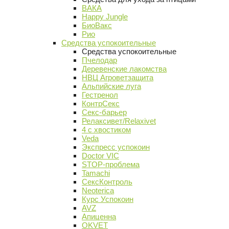
ВАКА
Happy Jungle
БиоВакс
Рио
Средства успокоительные
Средства успокоительные
Пчелодар
Деревенские лакомства
НВЦ Агроветзащита
Альпийские луга
Гестренол
КонтрСекс
Секс-барьер
Релаксивет/Relaxivet
4 с хвостиком
Veda
Экспресс успокоин
Doctor VIC
STOP-проблема
Tamachi
СексКонтроль
Neoterica
Курс Успокоин
AVZ
Апиценна
OKVET