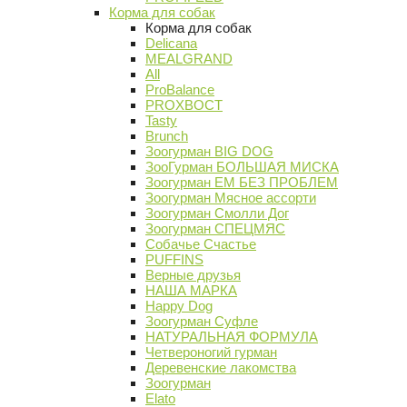
Корма для собак
Корма для собак
Delicana
MEALGRAND
All
ProBalance
PROХВОСТ
Tasty
Brunch
Зоогурман BIG DOG
ЗооГурман БОЛЬШАЯ МИСКА
Зоогурман ЕМ БЕЗ ПРОБЛЕМ
Зоогурман Мясное ассорти
Зоогурман Смолли Дог
Зоогурман СПЕЦМЯС
Собачье Счастье
PUFFINS
Верные друзья
НАША МАРКА
Happy Dog
Зоогурман Суфле
НАТУРАЛЬНАЯ ФОРМУЛА
Четвероногий гурман
Деревенские лакомства
Зоогурман
Elato