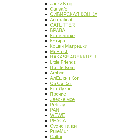
Jack&King
Cat safe
СИБИРСКАЯ КОШКА
Aromaticat
CATLITTER
БРАВА
Кот в лотке
Котяра
Кошки Матрёшки
Mr.Fresh
HAKASE AREKKUSU
Little Friends
Пи-Пи-Бент
Ambar
АлЁшкин Кот
Си Си Кэт
Кот Лукас
Прочие
Зверье мое
Petclay
PANI
WEWE
PEACAT
Сухие тапки
PureMur
Cattoi