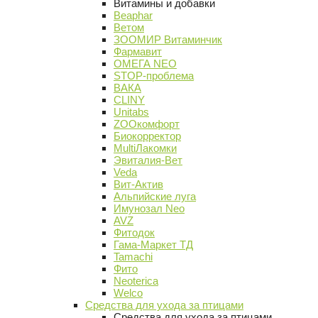
Витамины и добавки
Beaphar
Ветом
ЗООМИР Витаминчик
Фармавит
ОМЕГА NEO
STOP-проблема
ВАКА
CLINY
Unitabs
ZOOкомфорт
Биокорректор
MultiЛакомки
Эвиталия-Вет
Veda
Вит-Актив
Альпийские луга
Имунозал Neo
AVZ
Фитодок
Гама-Маркет ТД
Tamachi
Фито
Neoterica
Welco
Средства для ухода за птицами
Средства для ухода за птицами