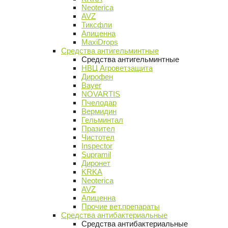
Neoterica
AVZ
Тиксфли
Апиценна
MaxiDrops
Средства антигельминтные
Средства антигельминтные
НВЦ Агроветзащита
Дирофен
Bayer
NOVARTIS
Пчелодар
Вермидин
Гельминтал
Празител
Чистотел
Inspector
Supramil
Диронет
KRKA
Neoterica
AVZ
Апиценна
Прочие вет.препараты
Средства антибактериальные
Средства антибактериальные