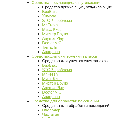
Средства приучающие, отпугивающие
Средства приучающие, отпугивающие
БиоВакс
Химола
STOP-проблема
Mr.Fresh
Мисс Кисс
Мистер Бруно
Anymal Play
Doctor VIC
Tamachi
Апиценна
Средства для уничтожения запахов
Средства для уничтожения запахов
БиоВакс
STOP-проблема
Mr.Fresh
Мисс Кисс
Мистер Бруно
Anymal Play
Doctor VIC
Апиценна
Средства для обработки помещений
Средства для обработки помещений
Пчелодар
Чистотел