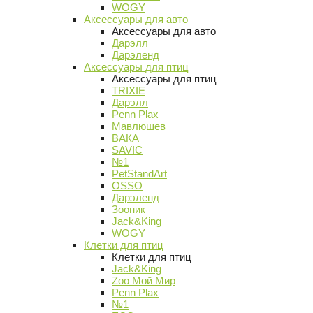
WOGY
Аксессуары для авто
Аксессуары для авто
Дарэлл
Дарэленд
Аксессуары для птиц
Аксессуары для птиц
TRIXIE
Дарэлл
Penn Plax
Мавлюшев
ВАКА
SAVIC
№1
PetStandArt
OSSO
Дарэленд
Зооник
Jack&King
WOGY
Клетки для птиц
Клетки для птиц
Jack&King
Zoo Мой Мир
Penn Plax
№1