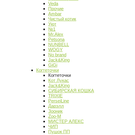
Veda
Прочие
Ambar
Чистый котик
Уют
№1
Mr.Alex
Petsona
NUNBELL
WOGY
No brand
Jack&King
GiGi
Когтеточки
Когтеточки
Кот Лукас
Jack&King
СИБИРСКАЯ КОШКА
TRIXIE
PerseiLine
Дарэлл
Зооник
Zoo-M
МИСТЕР АЛЕКС
ЧИП
Пушок ПП