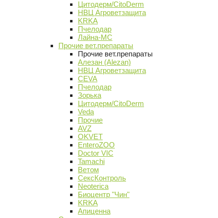
Цитодерм/CitoDerm
НВЦ Агроветзащита
KRKA
Пчелодар
Лайна-МС
Прочие вет.препараты
Прочие вет.препараты
Алезан (Alezan)
НВЦ Агроветзащита
CEVA
Пчелодар
Зорька
Цитодерм/CitoDerm
Veda
Прочие
AVZ
OKVET
EnteroZOO
Doctor VIC
Tamachi
Ветом
СексКонтроль
Neoterica
Биоцентр "Чин"
KRKA
Апиценна