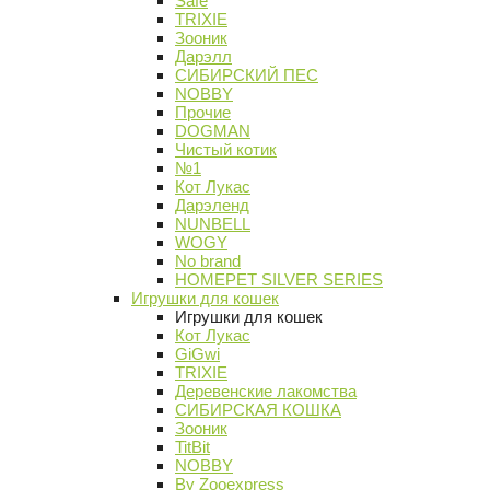
Safe
TRIXIE
Зооник
Дарэлл
СИБИРСКИЙ ПЕС
NOBBY
Прочие
DOGMAN
Чистый котик
№1
Кот Лукас
Дарэленд
NUNBELL
WOGY
No brand
HOMEPET SILVER SERIES
Игрушки для кошек
Игрушки для кошек
Кот Лукас
GiGwi
TRIXIE
Деревенские лакомства
СИБИРСКАЯ КОШКА
Зооник
TitBit
NOBBY
By Zooexpress