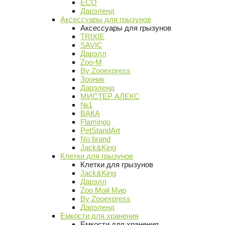
ECO
Дарэленд
Аксессуары для грызунов
Аксессуары для грызунов
TRIXIE
SAVIC
Дарэлл
Zoo-M
By Zooexpress
Зооник
Дарэленд
МИСТЕР АЛЕКС
№1
ВАКА
Flamingo
PetStandArt
No brand
Jack&King
Клетки для грызунов
Клетки для грызунов
Jack&King
Дарэлл
Zoo Мой Мир
By Zooexpress
Дарэленд
Емкости для хранения
Емкости для хранения