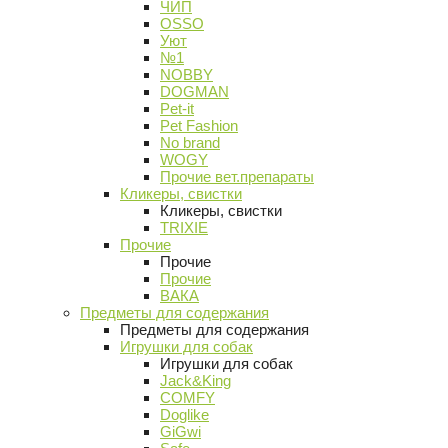
ЧИП
OSSO
Уют
№1
NOBBY
DOGMAN
Pet-it
Pet Fashion
No brand
WOGY
Прочие вет.препараты
Кликеры, свистки
Кликеры, свистки
TRIXIE
Прочие
Прочие
Прочие
ВАКА
Предметы для содержания
Предметы для содержания
Игрушки для собак
Игрушки для собак
Jack&King
COMFY
Doglike
GiGwi