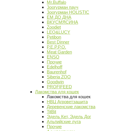
Mr.Buffalo
Зоогурман пауч
Зоогурман HOLISTIC
ЕМ ДО ДНА
ВКУСМЯСИНА
Zoodiet
LEO&LUCY
Petibon
Best Dinner
P.E.P.P.O.
Meat Garden
ENSO
Прочие
Edelhoff
Baurenhof
Siberia ZOO
Goodwin
PROFIFEED
Лакомства для кошек
Лакомства для кошек
НВЦ Агроветзащита
Деревенские лакомства
TitBit
Эдель Кет, Эдель Дог
Альпийские луга
Прочие