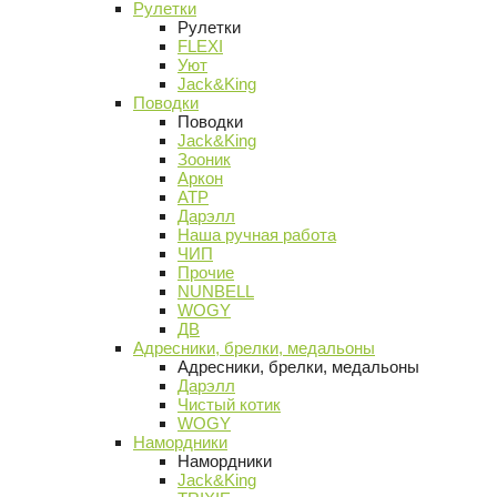
Рулетки
Рулетки
FLEXI
Уют
Jack&King
Поводки
Поводки
Jack&King
Зооник
Аркон
АТР
Дарэлл
Наша ручная работа
ЧИП
Прочие
NUNBELL
WOGY
ДВ
Адресники, брелки, медальоны
Адресники, брелки, медальоны
Дарэлл
Чистый котик
WOGY
Намордники
Намордники
Jack&King