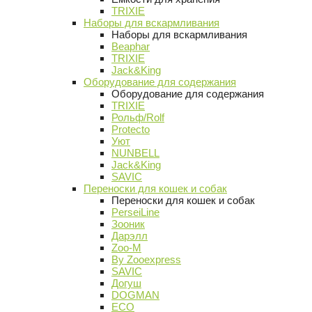
TRIXIE
Наборы для вскармливания
Наборы для вскармливания
Beaphar
TRIXIE
Jack&King
Оборудование для содержания
Оборудование для содержания
TRIXIE
Рольф/Rolf
Protecto
Уют
NUNBELL
Jack&King
SAVIC
Переноски для кошек и собак
Переноски для кошек и собак
PerseiLine
Зооник
Дарэлл
Zoo-M
By Zooexpress
SAVIC
Догуш
DOGMAN
ECO