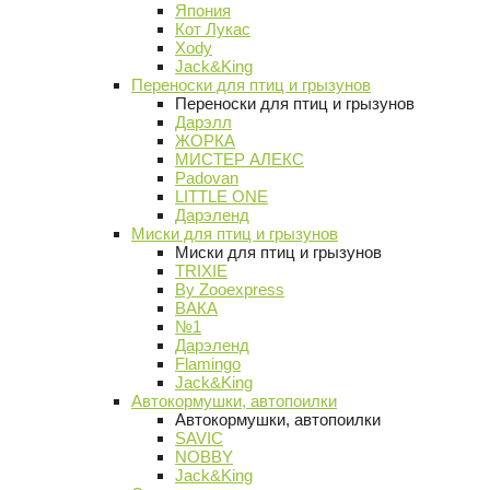
Япония
Кот Лукас
Xody
Jack&King
Переноски для птиц и грызунов
Переноски для птиц и грызунов
Дарэлл
ЖОРКА
МИСТЕР АЛЕКС
Padovan
LITTLE ONE
Дарэленд
Миски для птиц и грызунов
Миски для птиц и грызунов
TRIXIE
By Zooexpress
ВАКА
№1
Дарэленд
Flamingo
Jack&King
Автокормушки, автопоилки
Автокормушки, автопоилки
SAVIC
NOBBY
Jack&King