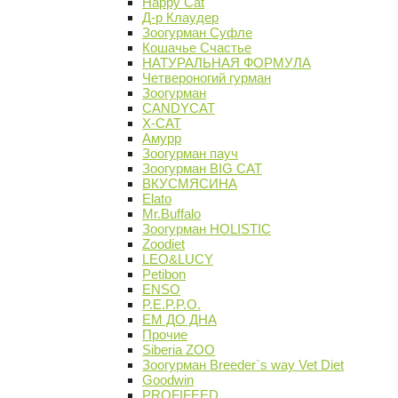
Happy Cat
Д-р Клаудер
Зоогурман Суфле
Кошачье Счастье
НАТУРАЛЬНАЯ ФОРМУЛА
Четвероногий гурман
Зоогурман
CANDYCAT
X-CAT
Амурр
Зоогурман пауч
Зоогурман BIG CAT
ВКУСМЯСИНА
Elato
Mr.Buffalo
Зоогурман HOLISTIC
Zoodiet
LEO&LUCY
Petibon
ENSO
P.E.P.P.O.
ЕМ ДО ДНА
Прочие
Siberia ZOO
Зоогурман Breeder`s way Vet Diet
Goodwin
PROFIFEED