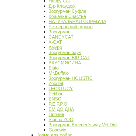
Happy Cat
Д-р Клаудер
Зоогурман Суфле
Кошачье Счастье
НАТУРАЛЬНАЯ ФОРМУЛА
Четвероногий гурман
Зоогурман
CANDYCAT
X-CAT
Амурр
Зоогурман пауч
Зоогурман BIG CAT
ВКУСМЯСИНА
Elato
Mr.Buffalo
Зоогурман HOLISTIC
Zoodiet
LEO&LUCY
Petibon
ENSO
P.E.P.P.O.
ЕМ ДО ДНА
Прочие
Siberia ZOO
Зоогурман Breeder`s way Vet Diet
Goodwin
Корма для собак