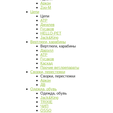
Аркон
Zoo-M
Цепи
Цепи
АТР
Дягилев
Гусаков
HELLO-PET
Jack&King
Вертлюги, карабины
Вертлюги, карабины
Дарэлл
АТР
Гусаков
Каскад
Прочие вет.препараты
Сворки, перестежки
Сворки, перестежки
Аркон
ДВ
Одежда, обувь
Одежда, обувь
Jack&King
TRIXIE
ЧИП
OSSO