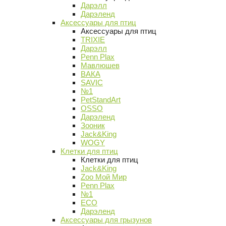
Дарэлл
Дарэленд
Аксессуары для птиц
Аксессуары для птиц
TRIXIE
Дарэлл
Penn Plax
Мавлюшев
ВАКА
SAVIC
№1
PetStandArt
OSSO
Дарэленд
Зооник
Jack&King
WOGY
Клетки для птиц
Клетки для птиц
Jack&King
Zoo Мой Мир
Penn Plax
№1
ECO
Дарэленд
Аксессуары для грызунов