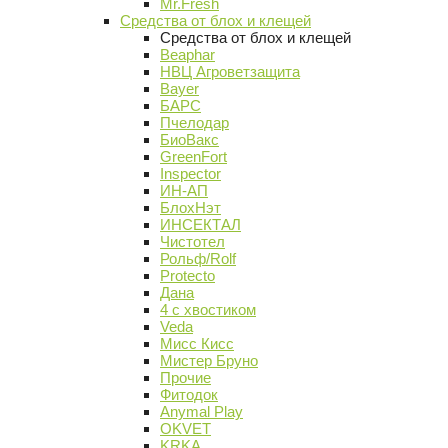
Mr.Fresh
Средства от блох и клещей
Средства от блох и клещей
Beaphar
НВЦ Агроветзащита
Bayer
БАРС
Пчелодар
БиоВакс
GreenFort
Inspector
ИН-АП
БлохНэт
ИНСЕКТАЛ
Чистотел
Рольф/Rolf
Protecto
Дана
4 с хвостиком
Veda
Мисс Кисс
Мистер Бруно
Прочие
Фитодок
Anymal Play
OKVET
KRKA