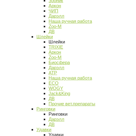
Зооник
Аркон
ЧИП
Дарэлл
Наша ручная работа
Zoo-M
ДВ
Шлейки
Шлейки
TRIXIE
Аркон
Zoo-M
Биосфера
Дарэлл
АТР
Наша ручная работа
ECO
WOGY
Jack&King
ДВ
Прочие вет.препараты
Ринговки
Ринговки
Дарэлл
ДВ
Удавки
Удавки