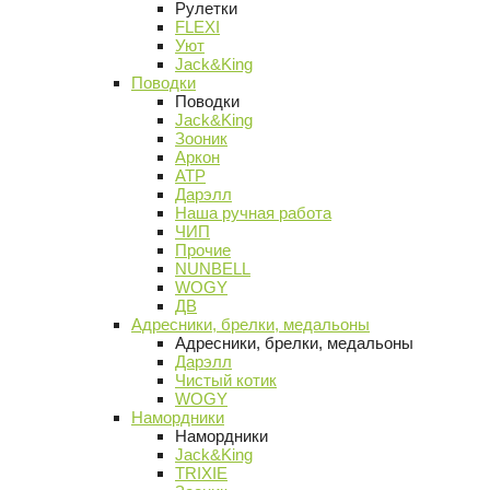
Рулетки
FLEXI
Уют
Jack&King
Поводки
Поводки
Jack&King
Зооник
Аркон
АТР
Дарэлл
Наша ручная работа
ЧИП
Прочие
NUNBELL
WOGY
ДВ
Адресники, брелки, медальоны
Адресники, брелки, медальоны
Дарэлл
Чистый котик
WOGY
Намордники
Намордники
Jack&King
TRIXIE