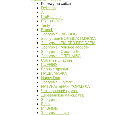
Корма для собак
Delicana
All
ProBalance
PROХВОСТ
Tasty
Brunch
Зоогурман BIG DOG
ЗооГурман БОЛЬШАЯ МИСКА
Зоогурман ЕМ БЕЗ ПРОБЛЕМ
Зоогурман Мясное ассорти
Зоогурман Смолли Дог
Зоогурман СПЕЦМЯС
Собачье Счастье
PUFFINS
Верные друзья
НАША МАРКА
Happy Dog
Зоогурман Суфле
НАТУРАЛЬНАЯ ФОРМУЛА
Четвероногий гурман
Деревенские лакомства
Зоогурман
Elato
Mr.Buffalo
Зоогурман пауч