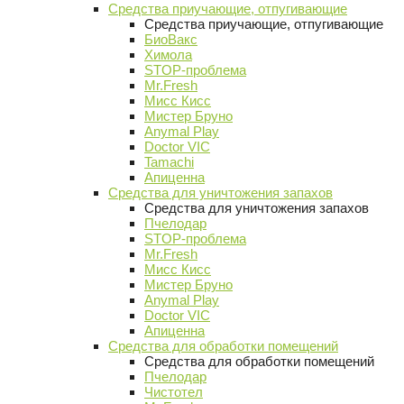
Средства приучающие, отпугивающие
Средства приучающие, отпугивающие
БиоВакс
Химола
STOP-проблема
Mr.Fresh
Мисс Кисс
Мистер Бруно
Anymal Play
Doctor VIC
Tamachi
Апиценна
Средства для уничтожения запахов
Средства для уничтожения запахов
Пчелодар
STOP-проблема
Mr.Fresh
Мисс Кисс
Мистер Бруно
Anymal Play
Doctor VIC
Апиценна
Средства для обработки помещений
Средства для обработки помещений
Пчелодар
Чистотел