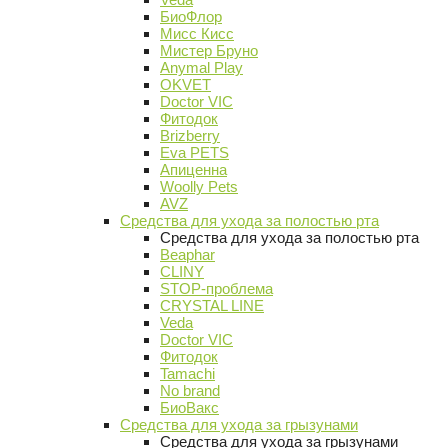
БиоФлор
Мисс Кисс
Мистер Бруно
Anymal Play
OKVET
Doctor VIC
Фитодок
Brizberry
Eva PETS
Апиценна
Woolly Pets
AVZ
Средства для ухода за полостью рта
Средства для ухода за полостью рта
Beaphar
CLINY
STOP-проблема
CRYSTAL LINE
Veda
Doctor VIC
Фитодок
Tamachi
No brand
БиоВакс
Средства для ухода за грызунами
Средства для ухода за грызунами