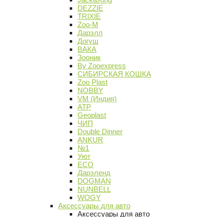
DEZZIE
TRIXIE
Zoo-M
Дарэлл
Догуш
ВАКА
Зооник
By Zooexpress
СИБИРСКАЯ КОШКА
Zoo Plast
NOBBY
VM (Индия)
АТР
Geoplast
ЧИП
Double Dinner
ANKUR
№1
Уют
ECO
Дарэленд
DOGMAN
NUNBELL
WOGY
Аксессуары для авто
Аксессуары для авто