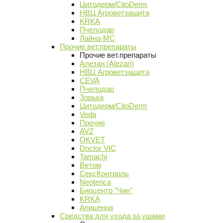
Цитодерм/CitoDerm
НВЦ Агроветзащита
KRKA
Пчелодар
Лайна-МС
Прочие вет.препараты
Прочие вет.препараты
Алезан (Alezan)
НВЦ Агроветзащита
CEVA
Пчелодар
Зорька
Цитодерм/CitoDerm
Veda
Прочие
AVZ
OKVET
Doctor VIC
Tamachi
Ветом
СексКонтроль
Neoterica
Биоцентр "Чин"
KRKA
Апиценна
Средства для ухода за ушами