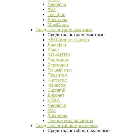
Neoterica
AVZ
Тиксфли
Апиценна
MaxiDrops
Средства антигельминтные
Средства антигельминтные
НВЦ Агроветзащита
Дирофен
Bayer
NOVARTIS
Пчелодар
Вермидин
Гельминтал
Празител
Чистотел
Inspector
Supramil
Диронет
KRKA
Neoterica
AVZ
Апиценна
Прочие вет.препараты
Средства антибактериальные
Средства антибактериальные