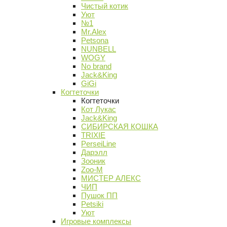
Чистый котик
Уют
№1
Mr.Alex
Petsona
NUNBELL
WOGY
No brand
Jack&King
GiGi
Когтеточки
Когтеточки
Кот Лукас
Jack&King
СИБИРСКАЯ КОШКА
TRIXIE
PerseiLine
Дарэлл
Зооник
Zoo-M
МИСТЕР АЛЕКС
ЧИП
Пушок ПП
Petsiki
Уют
Игровые комплексы