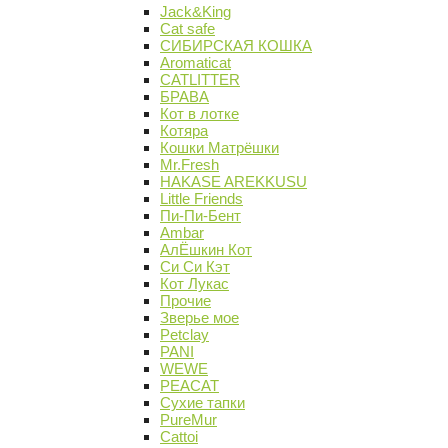
Jack&King
Cat safe
СИБИРСКАЯ КОШКА
Aromaticat
CATLITTER
БРАВА
Кот в лотке
Котяра
Кошки Матрёшки
Mr.Fresh
HAKASE AREKKUSU
Little Friends
Пи-Пи-Бент
Ambar
АлЁшкин Кот
Си Си Кэт
Кот Лукас
Прочие
Зверье мое
Petclay
PANI
WEWE
PEACAT
Сухие тапки
PureMur
Cattoi