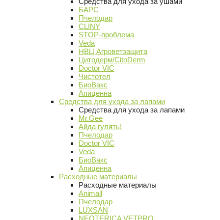
Средства для ухода за ушами
БАРС
Пчелодар
CLINY
STOP-проблема
Veda
НВЦ Агроветзащита
Цитодерм/CitoDerm
Doctor VIC
Чистотел
БиоВакс
Апиценна
Средства для ухода за лапами
Средства для ухода за лапами
Mr.Gee
Айда гулять!
Пчелодар
Doctor VIC
Veda
БиоВакс
Апиценна
Расходные материалы
Расходные материалы
Animall
Пчелодар
LUXSAN
NEOTERICA VETPRO