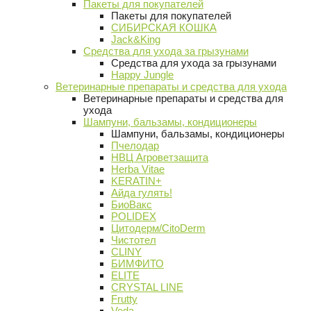
Пакеты для покупателей
Пакеты для покупателей
СИБИРСКАЯ КОШКА
Jack&King
Средства для ухода за грызунами
Средства для ухода за грызунами
Happy Jungle
Ветеринарные препараты и средства для ухода
Ветеринарные препараты и средства для
ухода
Шампуни, бальзамы, кондиционеры
Шампуни, бальзамы, кондиционеры
Пчелодар
НВЦ Агроветзащита
Herba Vitae
KERATIN+
Айда гулять!
БиоВакс
POLIDEX
Цитодерм/CitoDerm
Чистотел
CLINY
БИМФИТО
ELITE
CRYSTAL LINE
Frutty
Veda