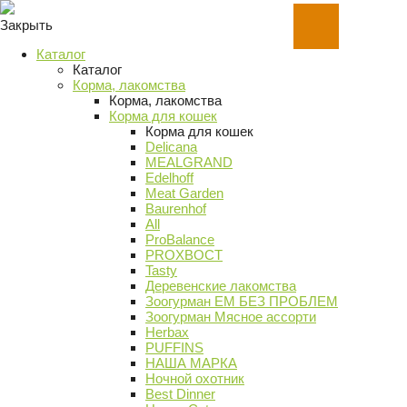
Закрыть
Каталог
Каталог
Корма, лакомства
Корма, лакомства
Корма для кошек
Корма для кошек
Delicana
MEALGRAND
Edelhoff
Meat Garden
Baurenhof
All
ProBalance
PROХВОСТ
Tasty
Деревенские лакомства
Зоогурман ЕМ БЕЗ ПРОБЛЕМ
Зоогурман Мясное ассорти
Herbax
PUFFINS
НАША МАРКА
Ночной охотник
Best Dinner