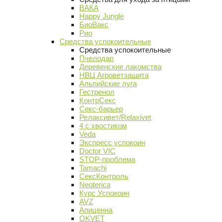
ВАКА
Happy Jungle
БиоВакс
Рио
Средства успокоительные
Средства успокоительные
Пчелодар
Деревенские лакомства
НВЦ Агроветзащита
Альпийские луга
Гестренол
КонтрСекс
Секс-барьер
Релаксивет/Relaxivet
4 с хвостиком
Veda
Экспресс успокоин
Doctor VIC
STOP-проблема
Tamachi
СексКонтроль
Neoterica
Курс Успокоин
AVZ
Апиценна
OKVET