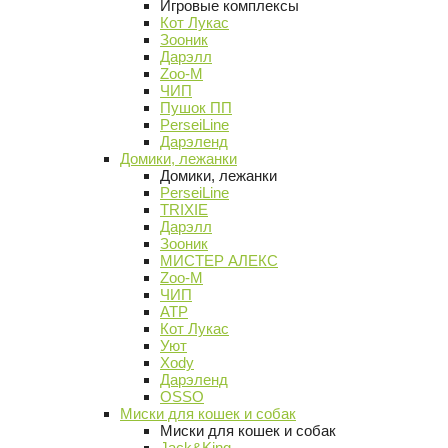
Игровые комплексы
Кот Лукас
Зооник
Дарэлл
Zoo-M
ЧИП
Пушок ПП
PerseiLine
Дарэленд
Домики, лежанки
Домики, лежанки
PerseiLine
TRIXIE
Дарэлл
Зооник
МИСТЕР АЛЕКС
Zoo-M
ЧИП
АТР
Кот Лукас
Уют
Xody
Дарэленд
OSSO
Миски для кошек и собак
Миски для кошек и собак
Jack&King