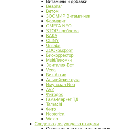
Витамины и добавки
Beaphar
Ветом
ЗООМИР Витаминчик
Фармавит
ОМЕГА NEO
STOP-проблема
ВАКА
CLINY
Unitabs
ZOOкомфорт
Биокорректор
MultiЛакомки
Эвиталия-Вет
Veda
Вит-Актив
Альпийские луга
Имунозал Neo
AVZ
Фитодок
Гама-Маркет ТД
Tamachi
Фито
Neoterica
Welco
Средства для ухода за птицами
Средства для ухода за птицами