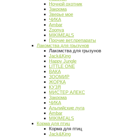
Ночной охотник
Закрома
Зверье мое
ЧИКА
Ambar
Zoonya
MIKIMEALS
Прочие вет.препараты
Лакомства для грызунов
Лакомства для грызунов
Jack&King
Happy Jungle
LITTLE ONE
ВАКА
ЗООМИР
ЖОРКА
КУЗЯ
МИСТЕР АЛЕКС
Закрома
ЧИКА
Альпийские луга
Ambar
MIKIMEALS
Корма для птиц
Корма для птиц
Jack&King