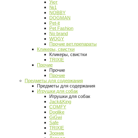
Уют
№1
NOBBY
DOGMAN
Pet-it
Pet Fashion
No brand
WOGY
Прочие вет.препараты
Кликеры, свистки
Кликеры, свистки
TRIXIE
Прочие
Прочие
Прочие
Предметы для содержания
Предметы для содержания
Игрушки для собак
Игрушки для собак
Jack&King
COMFY
Doglike
GiGwi
Safe
TRIXIE
Зооник