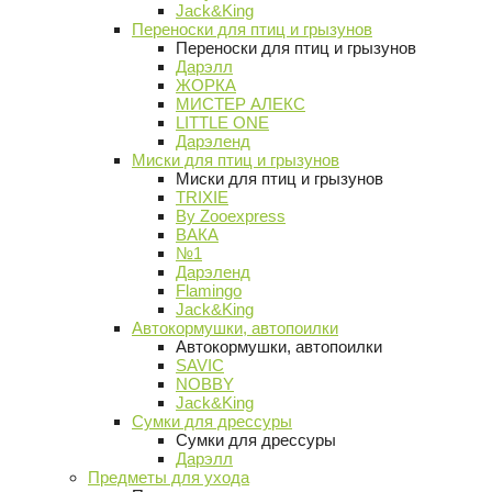
Jack&King
Переноски для птиц и грызунов
Переноски для птиц и грызунов
Дарэлл
ЖОРКА
МИСТЕР АЛЕКС
LITTLE ONE
Дарэленд
Миски для птиц и грызунов
Миски для птиц и грызунов
TRIXIE
By Zooexpress
ВАКА
№1
Дарэленд
Flamingo
Jack&King
Автокормушки, автопоилки
Автокормушки, автопоилки
SAVIC
NOBBY
Jack&King
Сумки для дрессуры
Сумки для дрессуры
Дарэлл
Предметы для ухода