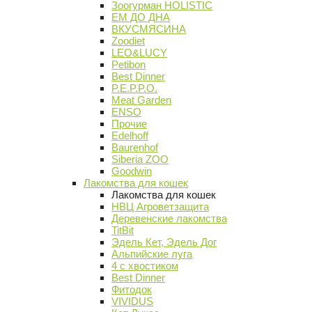
Зоогурман HOLISTIC
ЕМ ДО ДНА
ВКУСМЯСИНА
Zoodiet
LEO&LUCY
Petibon
Best Dinner
P.E.P.P.O.
Meat Garden
ENSO
Прочие
Edelhoff
Baurenhof
Siberia ZOO
Goodwin
Лакомства для кошек
Лакомства для кошек
НВЦ Агроветзащита
Деревенские лакомства
TitBit
Эдель Кет, Эдель Дог
Альпийские луга
4 с хвостиком
Best Dinner
Фитодок
VIVIDUS