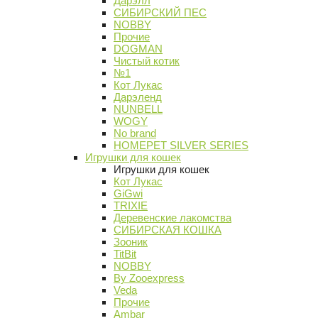
Дарэлл
СИБИРСКИЙ ПЕС
NOBBY
Прочие
DOGMAN
Чистый котик
№1
Кот Лукас
Дарэленд
NUNBELL
WOGY
No brand
HOMEPET SILVER SERIES
Игрушки для кошек
Игрушки для кошек
Кот Лукас
GiGwi
TRIXIE
Деревенские лакомства
СИБИРСКАЯ КОШКА
Зооник
TitBit
NOBBY
By Zooexpress
Veda
Прочие
Ambar