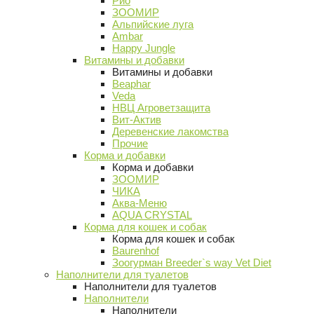
Рио
ЗООМИР
Альпийские луга
Ambar
Happy Jungle
Витамины и добавки
Витамины и добавки
Beaphar
Veda
НВЦ Агроветзащита
Вит-Актив
Деревенские лакомства
Прочие
Корма и добавки
Корма и добавки
ЗООМИР
ЧИКА
Аква-Меню
AQUA CRYSTAL
Корма для кошек и собак
Корма для кошек и собак
Baurenhof
Зоогурман Breeder`s way Vet Diet
Наполнители для туалетов
Наполнители для туалетов
Наполнители
Наполнители