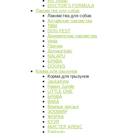
Кот Лукас
DOCTOR'S FORMULA
Лакомства для собак
Лакомства для собак
Алтайские лакомства
TitBit
DOG FEST
Деревенские лакомства
Veda
Прочие
ДеликаЧойс
NALAPU
БРАВА
DOGNIS
Корма для грызунов
Корма для грызунов
Jack&King
Happy Jungle
LITTLE ONE
БРАВА
ВАКА
Верные друзья
ЗООМИР
ЖОРКА
КУЗЯ
МИСТЕР АЛЕКС
Padovan