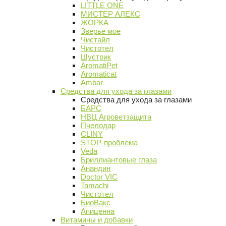
LITTLE ONE
МИСТЕР АЛЕКС
ЖОРКА
Зверье мое
Чистайл
Чистотел
Шустрик
AromatiPet
Aromaticat
Ambar
Средства для ухода за глазами
Средства для ухода за глазами
БАРС
НВЦ Агроветзащита
Пчелодар
CLINY
STOP-проблема
Veda
Бриллиантовые глаза
Анандин
Doctor VIC
Tamachi
Чистотел
БиоВакс
Апиценна
Витамины и добавки