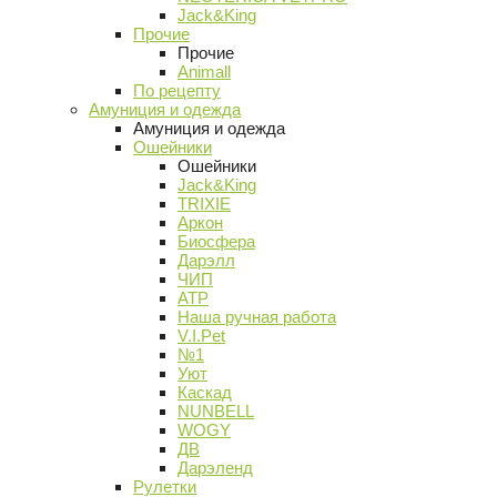
Jack&King
Прочие
Прочие
Animall
По рецепту
Амуниция и одежда
Амуниция и одежда
Ошейники
Ошейники
Jack&King
TRIXIE
Аркон
Биосфера
Дарэлл
ЧИП
АТР
Наша ручная работа
V.I.Pet
№1
Уют
Каскад
NUNBELL
WOGY
ДВ
Дарэленд
Рулетки