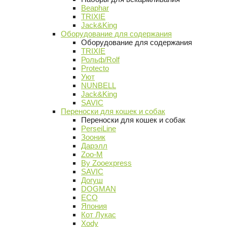
Beaphar
TRIXIE
Jack&King
Оборудование для содержания
Оборудование для содержания
TRIXIE
Рольф/Rolf
Protecto
Уют
NUNBELL
Jack&King
SAVIC
Переноски для кошек и собак
Переноски для кошек и собак
PerseiLine
Зооник
Дарэлл
Zoo-M
By Zooexpress
SAVIC
Догуш
DOGMAN
ECO
Япония
Кот Лукас
Xody