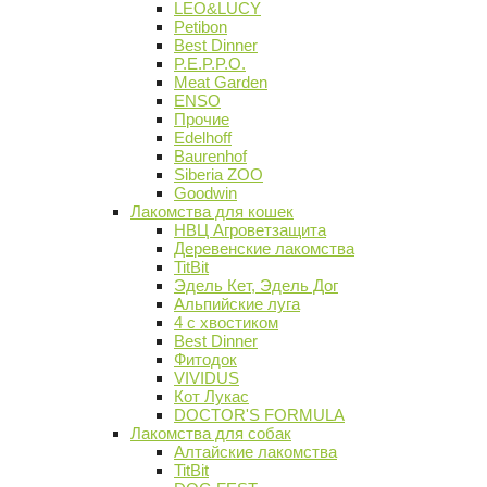
LEO&LUCY
Petibon
Best Dinner
P.E.P.P.O.
Meat Garden
ENSO
Прочие
Edelhoff
Baurenhof
Siberia ZOO
Goodwin
Лакомства для кошек
НВЦ Агроветзащита
Деревенские лакомства
TitBit
Эдель Кет, Эдель Дог
Альпийские луга
4 с хвостиком
Best Dinner
Фитодок
VIVIDUS
Кот Лукас
DOCTOR'S FORMULA
Лакомства для собак
Алтайские лакомства
TitBit