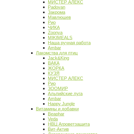
МИСТЕР АЛЕКС
Padovan
Закрома
Мавлюшев
Рио
ЧИКА
Zoonya
MIKIMEALS
Наша ручная работа
Ambar
Лакомства для птиц
Jack&King
ВАКА
ЖОРКА
КУЗЯ
МИСТЕР АЛЕКС
Рио
ЗООМИР
Альпийские луга
Ambar
Happy Jungle
Витамины и добавки
Beaphar
Veda
НВЦ Агроветзащита
Вит-Актив