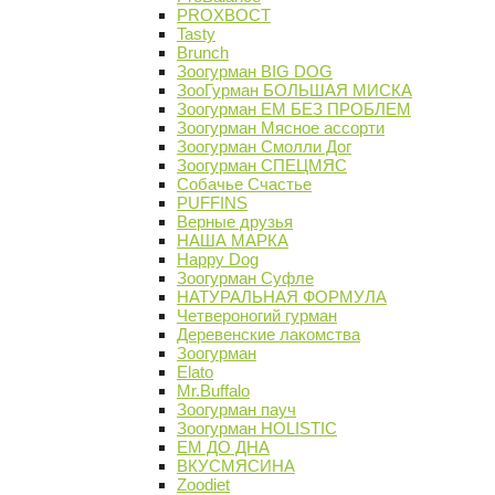
PROХВОСТ
Tasty
Brunch
Зоогурман BIG DOG
ЗооГурман БОЛЬШАЯ МИСКА
Зоогурман ЕМ БЕЗ ПРОБЛЕМ
Зоогурман Мясное ассорти
Зоогурман Смолли Дог
Зоогурман СПЕЦМЯС
Собачье Счастье
PUFFINS
Верные друзья
НАША МАРКА
Happy Dog
Зоогурман Суфле
НАТУРАЛЬНАЯ ФОРМУЛА
Четвероногий гурман
Деревенские лакомства
Зоогурман
Elato
Mr.Buffalo
Зоогурман пауч
Зоогурман HOLISTIC
ЕМ ДО ДНА
ВКУСМЯСИНА
Zoodiet