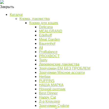
Закрыть
Каталог
Корма, лакомства
Корма для кошек
Delicana
MEALGRAND
Edelhoff
Meat Garden
Baurenhof
All
ProBalance
PROХВОСТ
Tasty
Деревенские лакомства
Зоогурман ЕМ БЕЗ ПРОБЛЕМ
Зоогурман Мясное ассорти
Herbax
PUFFINS
НАША МАРКА
Ночной охотник
Best Dinner
Happy Cat
Д-р Клаудер
Зоогурман Суфле