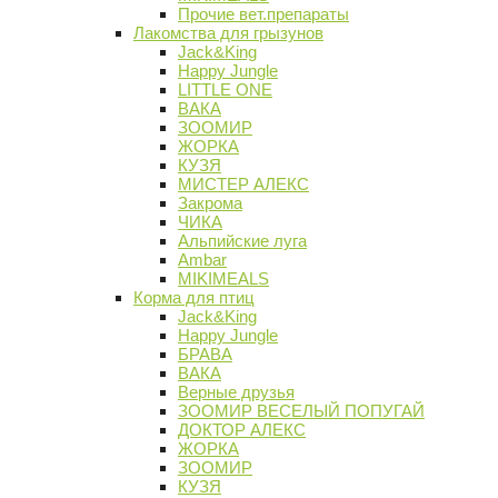
Прочие вет.препараты
Лакомства для грызунов
Jack&King
Happy Jungle
LITTLE ONE
ВАКА
ЗООМИР
ЖОРКА
КУЗЯ
МИСТЕР АЛЕКС
Закрома
ЧИКА
Альпийские луга
Ambar
MIKIMEALS
Корма для птиц
Jack&King
Happy Jungle
БРАВА
ВАКА
Верные друзья
ЗООМИР ВЕСЕЛЫЙ ПОПУГАЙ
ДОКТОР АЛЕКС
ЖОРКА
ЗООМИР
КУЗЯ