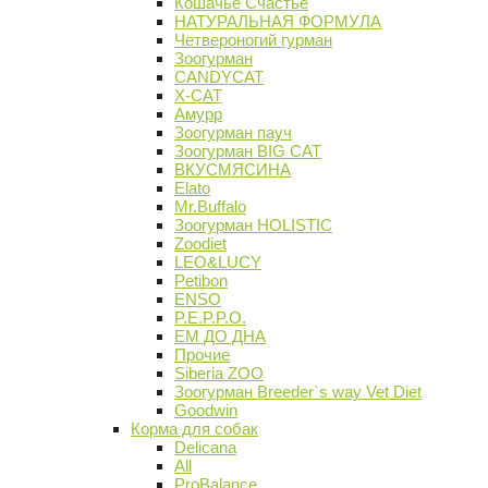
Кошачье Счастье
НАТУРАЛЬНАЯ ФОРМУЛА
Четвероногий гурман
Зоогурман
CANDYCAT
X-CAT
Амурр
Зоогурман пауч
Зоогурман BIG CAT
ВКУСМЯСИНА
Elato
Mr.Buffalo
Зоогурман HOLISTIC
Zoodiet
LEO&LUCY
Petibon
ENSO
P.E.P.P.O.
ЕМ ДО ДНА
Прочие
Siberia ZOO
Зоогурман Breeder`s way Vet Diet
Goodwin
Корма для собак
Delicana
All
ProBalance