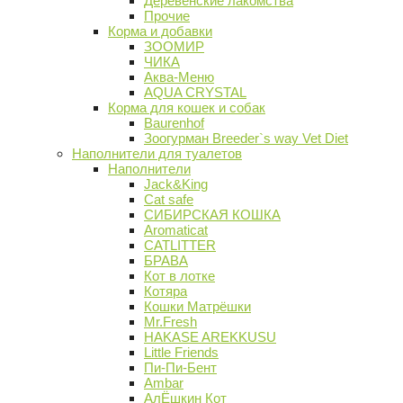
Деревенские лакомства
Прочие
Корма и добавки
ЗООМИР
ЧИКА
Аква-Меню
AQUA CRYSTAL
Корма для кошек и собак
Baurenhof
Зоогурман Breeder`s way Vet Diet
Наполнители для туалетов
Наполнители
Jack&King
Cat safe
СИБИРСКАЯ КОШКА
Aromaticat
CATLITTER
БРАВА
Кот в лотке
Котяра
Кошки Матрёшки
Mr.Fresh
HAKASE AREKKUSU
Little Friends
Пи-Пи-Бент
Ambar
АлЁшкин Кот