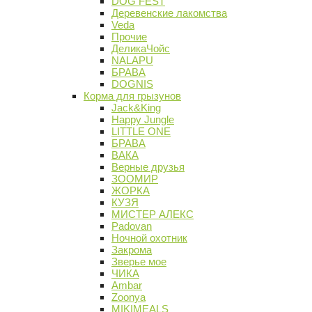
DOG FEST
Деревенские лакомства
Veda
Прочие
ДеликаЧойс
NALAPU
БРАВА
DOGNIS
Корма для грызунов
Jack&King
Happy Jungle
LITTLE ONE
БРАВА
ВАКА
Верные друзья
ЗООМИР
ЖОРКА
КУЗЯ
МИСТЕР АЛЕКС
Padovan
Ночной охотник
Закрома
Зверье мое
ЧИКА
Ambar
Zoonya
MIKIMEALS