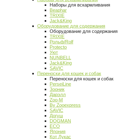
Наборы для вскармливания
Beaphar
TRIXIE
Jack&King
Оборудование для содержания
Оборудование для содержания
TRIXIE
Рольф/Rolf
Protecto
Уют
NUNBELL
Jack&King
SAVIC
Переноски для кошек и собак
Переноски для кошек и собак
PerseiLine
Зооник
Дарэлл
Zoo-M
By Zooexpress
SAVIC
Догуш
DOGMAN
ECO
Япония
Кот Лукас