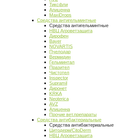
Тиксфли
Апиценна
MaxiDrops
Средства антигельминтные
Средства антигельминтные
НВЦ Агроветзащита
Дирофен
Bayer
NOVARTIS
Пчелодар
Вермидин
Гельминтал
Празител
Чистотел
Inspector
Supramil
Диронет
KRKA
Neoterica
AVZ
Апиценна
Прочие вет.препараты
Средства антибактериальные
Средства антибактериальные
Цитодерм/CitoDerm
НВЦ Агроветзащита