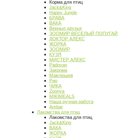
Корма для птиц
Jack&King
Happy Jungle
БРАВА
ВАКА
Верные друзья
ЗООМИР ВЕСЕЛЫЙ ПОПУГАЙ
ДОКТОР АЛЕКС
ЖОРКА
ЗООМИР
КУЗЯ
МИСТЕР АЛЕКС
Padovan
Закрома
Мавлюшев
Рио
ЧИКА
Zoonya
MIKIMEALS
Наша ручная работа
Ambar
Лакомства для птиц
Лакомства для птиц
Jack&King
ВАКА
ЖОРКА