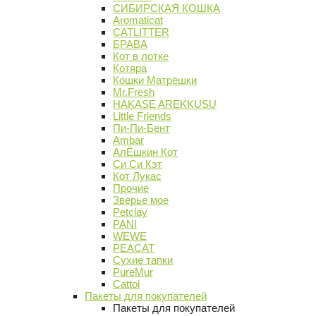
СИБИРСКАЯ КОШКА
Aromaticat
CATLITTER
БРАВА
Кот в лотке
Котяра
Кошки Матрёшки
Mr.Fresh
HAKASE AREKKUSU
Little Friends
Пи-Пи-Бент
Ambar
АлЁшкин Кот
Си Си Кэт
Кот Лукас
Прочие
Зверье мое
Petclay
PANI
WEWE
PEACAT
Сухие тапки
PureMur
Cattoi
Пакеты для покупателей
Пакеты для покупателей