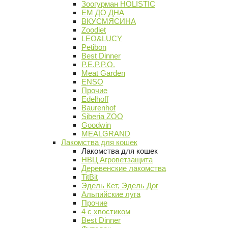
Зоогурман HOLISTIC
ЕМ ДО ДНА
ВКУСМЯСИНА
Zoodiet
LEO&LUCY
Petibon
Best Dinner
P.E.P.P.O.
Meat Garden
ENSO
Прочие
Edelhoff
Baurenhof
Siberia ZOO
Goodwin
MEALGRAND
Лакомства для кошек
Лакомства для кошек
НВЦ Агроветзащита
Деревенские лакомства
TitBit
Эдель Кет, Эдель Дог
Альпийские луга
Прочие
4 с хвостиком
Best Dinner