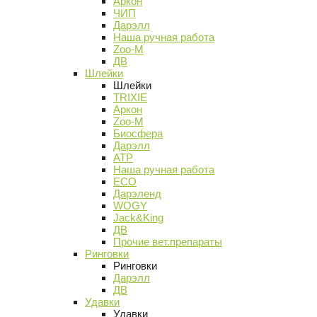
Аркон
ЧИП
Дарэлл
Наша ручная работа
Zoo-M
ДВ
Шлейки
Шлейки
TRIXIE
Аркон
Zoo-M
Биосфера
Дарэлл
АТР
Наша ручная работа
ECO
Дарэленд
WOGY
Jack&King
ДВ
Прочие вет.препараты
Ринговки
Ринговки
Дарэлл
ДВ
Удавки
Удавки