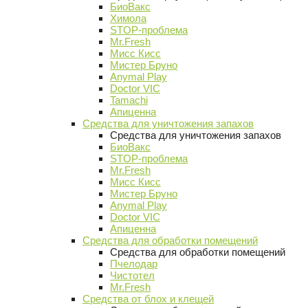
БиоВакс
Химола
STOP-проблема
Mr.Fresh
Мисс Кисс
Мистер Бруно
Anymal Play
Doctor VIC
Tamachi
Апиценна
Средства для уничтожения запахов
Средства для уничтожения запахов
БиоВакс
STOP-проблема
Mr.Fresh
Мисс Кисс
Мистер Бруно
Anymal Play
Doctor VIC
Апиценна
Средства для обработки помещений
Средства для обработки помещений
Пчелодар
Чистотел
Mr.Fresh
Средства от блох и клещей