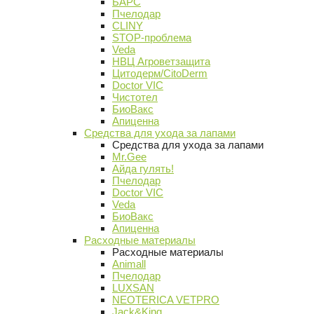
БАРС
Пчелодар
CLINY
STOP-проблема
Veda
НВЦ Агроветзащита
Цитодерм/CitoDerm
Doctor VIC
Чистотел
БиоВакс
Апиценна
Средства для ухода за лапами
Средства для ухода за лапами
Mr.Gee
Айда гулять!
Пчелодар
Doctor VIC
Veda
БиоВакс
Апиценна
Расходные материалы
Расходные материалы
Animall
Пчелодар
LUXSAN
NEOTERICA VETPRO
Jack&King