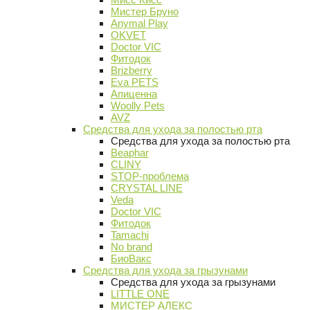
Мистер Бруно
Anymal Play
OKVET
Doctor VIC
Фитодок
Brizberry
Eva PETS
Апиценна
Woolly Pets
AVZ
Средства для ухода за полостью рта
Средства для ухода за полостью рта
Beaphar
CLINY
STOP-проблема
CRYSTAL LINE
Veda
Doctor VIC
Фитодок
Tamachi
No brand
БиоВакс
Средства для ухода за грызунами
Средства для ухода за грызунами
LITTLE ONE
МИСТЕР АЛЕКС