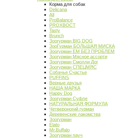
Корма для собак
Delicana
All
ProBalance
PROХВОСТ
Tasty
Brunch
Зоогурман BIG DOG
ЗооГурман БОЛЬШАЯ МИСКА
Зоогурман ЕМ БЕЗ ПРОБЛЕМ
Зоогурман Мясное ассорти
Зоогурман Смолли Дог
Зоогурман СПЕЦМЯС
Собачье Счастье
PUFFINS
Верные друзья
НАША МАРКА
Happy Dog
Зоогурман Суфле
НАТУРАЛЬНАЯ ФОРМУЛА
Четвероногий гурман
Деревенские лакомства
Зоогурман
Elato
Mr.Buffalo
Зоогурман пауч