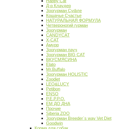
Happy Cat
Д-р Клаудер
Зоогурман Суфле
Кошачье Счастье
НАТУРАЛЬНАЯ ФОРМУЛА
Четвероногий гурман
Зоогурман
CANDYCAT
X-CAT
Амурр
Зоогурман пауч
Зоогурман BIG CAT
ВКУСМЯСИНА
Elato
Mr.Buffalo
Зоогурман HOLISTIC
Zoodiet
LEO&LUCY
Petibon
ENSO
P.E.P.P.O.
ЕМ ДО ДНА
Прочие
Siberia ZOO
Зоогурман Breeder`s way Vet Diet
Goodwin
Корма для собак