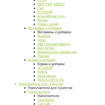
КУЗЯ
МИСТЕР АЛЕКС
Рио
ЗООМИР
Альпийские луга
Ambar
Happy Jungle
Витамины и добавки
Витамины и добавки
Beaphar
Veda
НВЦ Агроветзащита
Вит-Актив
Деревенские лакомства
Прочие
Корма и добавки
Корма и добавки
ЗООМИР
ЧИКА
Аква-Меню
AQUA CRYSTAL
Наполнители для туалетов
Наполнители для туалетов
Наполнители
Наполнители
Jack&King
Cat safe