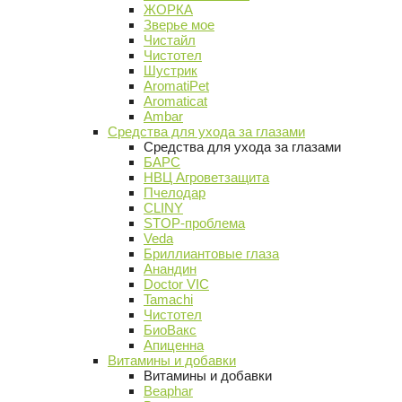
ЖОРКА
Зверье мое
Чистайл
Чистотел
Шустрик
AromatiPet
Aromaticat
Ambar
Средства для ухода за глазами
Средства для ухода за глазами
БАРС
НВЦ Агроветзащита
Пчелодар
CLINY
STOP-проблема
Veda
Бриллиантовые глаза
Анандин
Doctor VIC
Tamachi
Чистотел
БиоВакс
Апиценна
Витамины и добавки
Витамины и добавки
Beaphar