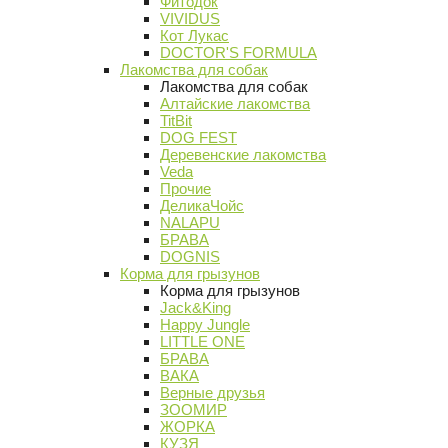
Фитодок
VIVIDUS
Кот Лукас
DOCTOR'S FORMULA
Лакомства для собак
Лакомства для собак
Алтайские лакомства
TitBit
DOG FEST
Деревенские лакомства
Veda
Прочие
ДеликаЧойс
NALAPU
БРАВА
DOGNIS
Корма для грызунов
Корма для грызунов
Jack&King
Happy Jungle
LITTLE ONE
БРАВА
ВАКА
Верные друзья
ЗООМИР
ЖОРКА
КУЗЯ