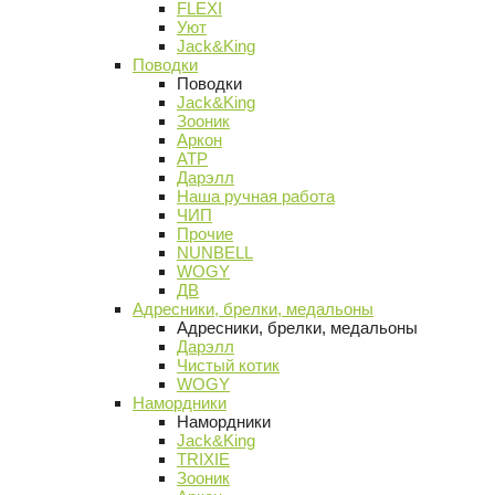
FLEXI
Уют
Jack&King
Поводки
Поводки
Jack&King
Зооник
Аркон
АТР
Дарэлл
Наша ручная работа
ЧИП
Прочие
NUNBELL
WOGY
ДВ
Адресники, брелки, медальоны
Адресники, брелки, медальоны
Дарэлл
Чистый котик
WOGY
Намордники
Намордники
Jack&King
TRIXIE
Зооник