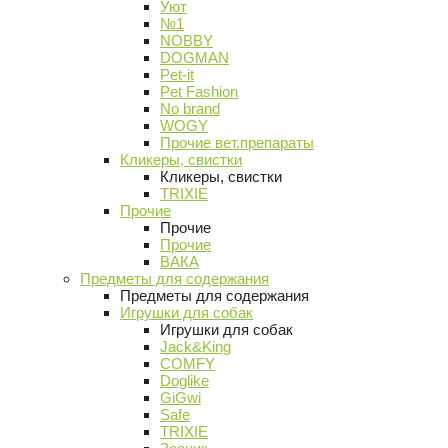
Уют
№1
NOBBY
DOGMAN
Pet-it
Pet Fashion
No brand
WOGY
Прочие вет.препараты
Кликеры, свистки
Кликеры, свистки
TRIXIE
Прочие
Прочие
Прочие
ВАКА
Предметы для содержания
Предметы для содержания
Игрушки для собак
Игрушки для собак
Jack&King
COMFY
Doglike
GiGwi
Safe
TRIXIE