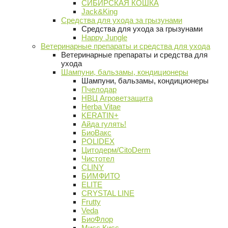
СИБИРСКАЯ КОШКА
Jack&King
Средства для ухода за грызунами
Средства для ухода за грызунами
Happy Jungle
Ветеринарные препараты и средства для ухода
Ветеринарные препараты и средства для
ухода
Шампуни, бальзамы, кондиционеры
Шампуни, бальзамы, кондиционеры
Пчелодар
НВЦ Агроветзащита
Herba Vitae
KERATIN+
Айда гулять!
БиоВакс
POLIDEX
Цитодерм/CitoDerm
Чистотел
CLINY
БИМФИТО
ELITE
CRYSTAL LINE
Frutty
Veda
БиоФлор
Мисс Кисс