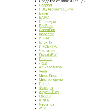
Средства от блох и клещей
Beaphar
НВЦ Агроветзащита
Bayer
БАРС
Пчелодар
БиоВакс
GreenFort
Inspector
ИН-АП
БлохНэт
ИНСЕКТАЛ
Чистотел
Рольф/Rolf
Protecto
Дана
4 с хвостиком
Veda
Мисс Кисс
Мистер Бруно
Прочие
Фитодок
Anymal Play
OKVET
KRKA
Neoterica
AVZ