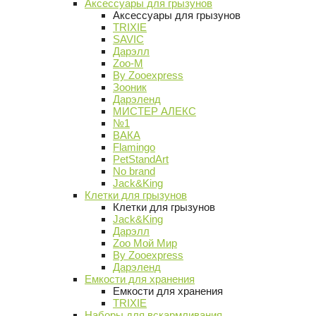
Аксессуары для грызунов
Аксессуары для грызунов
TRIXIE
SAVIC
Дарэлл
Zoo-M
By Zooexpress
Зооник
Дарэленд
МИСТЕР АЛЕКС
№1
ВАКА
Flamingo
PetStandArt
No brand
Jack&King
Клетки для грызунов
Клетки для грызунов
Jack&King
Дарэлл
Zoo Мой Мир
By Zooexpress
Дарэленд
Емкости для хранения
Емкости для хранения
TRIXIE
Наборы для вскармливания