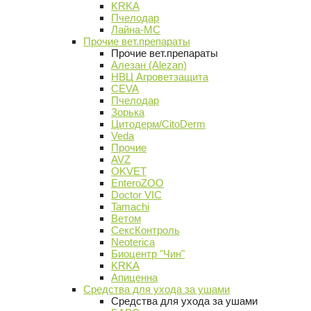
KRKA
Пчелодар
Лайна-МС
Прочие вет.препараты
Прочие вет.препараты
Алезан (Alezan)
НВЦ Агроветзащита
CEVA
Пчелодар
Зорька
Цитодерм/CitoDerm
Veda
Прочие
AVZ
OKVET
EnteroZOO
Doctor VIC
Tamachi
Ветом
СексКонтроль
Neoterica
Биоцентр "Чин"
KRKA
Апиценна
Средства для ухода за ушами
Средства для ухода за ушами