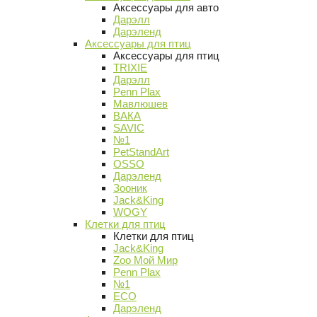
Аксессуары для авто
Дарэлл
Дарэленд
Аксессуары для птиц
Аксессуары для птиц
TRIXIE
Дарэлл
Penn Plax
Мавлюшев
ВАКА
SAVIC
№1
PetStandArt
OSSO
Дарэленд
Зооник
Jack&King
WOGY
Клетки для птиц
Клетки для птиц
Jack&King
Zoo Мой Мир
Penn Plax
№1
ECO
Дарэленд