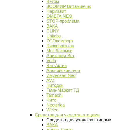
Ветом
ЗООМИР Витаминчик
Фармавит
ОМЕГА NEO
STOP-проблема
ВАКА
CLINY
Unitabs
ZOOкомфорт
Биокорректор
MultiЛакомки
Эвиталия-Вет
Veda
Вит-Актив
Альпийские луга
Имунозал Neo
AVZ
Фитодок
Гама-Маркет ТД
Tamachi
Фито
Neoterica
Welco
Средства для ухода за птицами
Средства для ухода за птицами
ВАКА
Happy Jungle