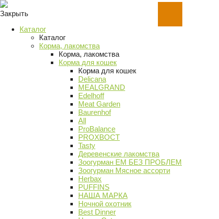
Закрыть
Каталог
Каталог
Корма, лакомства
Корма, лакомства
Корма для кошек
Корма для кошек
Delicana
MEALGRAND
Edelhoff
Meat Garden
Baurenhof
All
ProBalance
PROХВОСТ
Tasty
Деревенские лакомства
Зоогурман ЕМ БЕЗ ПРОБЛЕМ
Зоогурман Мясное ассорти
Herbax
PUFFINS
НАША МАРКА
Ночной охотник
Best Dinner