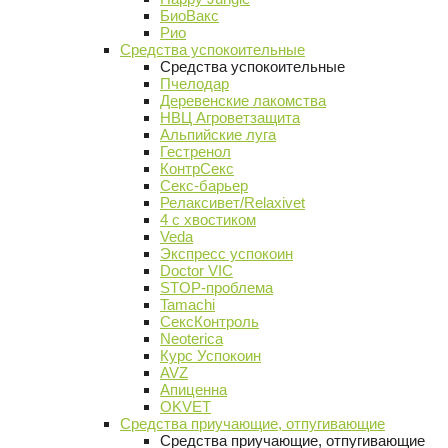
БиоВакс
Рио
Средства успокоительные
Средства успокоительные
Пчелодар
Деревенские лакомства
НВЦ Агроветзащита
Альпийские луга
Гестренол
КонтрСекс
Секс-барьер
Релаксивет/Relaxivet
4 с хвостиком
Veda
Экспресс успокоин
Doctor VIC
STOP-проблема
Tamachi
СексКонтроль
Neoterica
Курс Успокоин
AVZ
Апиценна
OKVET
Средства приучающие, отпугивающие
Средства приучающие, отпугивающие