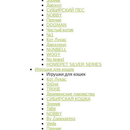
Зооник
Дарэлл
СИБИРСКИЙ ПЕС
NOBBY
Прочие
DOGMAN
Чистый котик
№1
Кот Лукас
Дарэленд
NUNBELL
WOGY
No brand
HOMEPET SILVER SERIES
Игрушки для кошек
Игрушки для кошек
Кот Лукас
GiGwi
TRIXIE
Деревенские лакомства
СИБИРСКАЯ КОШКА
Зооник
TitBit
NOBBY
By Zooexpress
Veda
Прочие