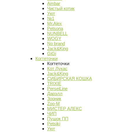
Ambar
Чистый котик
Уют
№1
Mr.Alex
Petsona
NUNBELL
WOGY
No brand
Jack&King
GiGi
Когтеточки
Когтеточки
Кот Лукас
Jack&King
СИБИРСКАЯ КОШКА
TRIXIE
PerseiLine
Дарэлл
Зооник
Zoo-M
МИСТЕР АЛЕКС
ЧИП
Пушок ПП
Petsiki
Уют