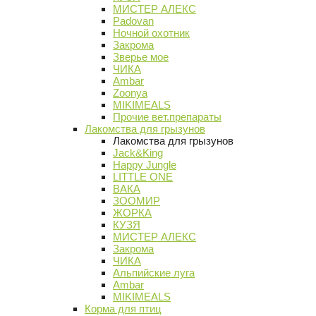
МИСТЕР АЛЕКС
Padovan
Ночной охотник
Закрома
Зверье мое
ЧИКА
Ambar
Zoonya
MIKIMEALS
Прочие вет.препараты
Лакомства для грызунов
Лакомства для грызунов
Jack&King
Happy Jungle
LITTLE ONE
ВАКА
ЗООМИР
ЖОРКА
КУЗЯ
МИСТЕР АЛЕКС
Закрома
ЧИКА
Альпийские луга
Ambar
MIKIMEALS
Корма для птиц