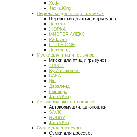
Xody
Jack&King
Переноски для птиц и грызунов
Переноски для птиц и грызунов
Дарэлл
ЖОРКА
МИСТЕР АЛЕКС
Padovan
LITTLE ONE
Дарэленд
Миски для птиц и грызунов
Миски для птиц и грызунов
TRIXIE
By Zooexpress
ВАКА
№1
Дарэленд
Flamingo
Jack&King
Автокормушки, автопоилки
Автокормушки, автопоилки
SAVIC
NOBBY
Jack&King
Сумки для дрессуры
Сумки для дрессуры