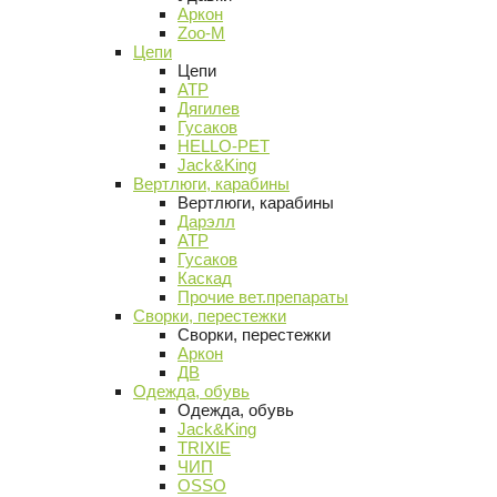
Аркон
Zoo-M
Цепи
Цепи
АТР
Дягилев
Гусаков
HELLO-PET
Jack&King
Вертлюги, карабины
Вертлюги, карабины
Дарэлл
АТР
Гусаков
Каскад
Прочие вет.препараты
Сворки, перестежки
Сворки, перестежки
Аркон
ДВ
Одежда, обувь
Одежда, обувь
Jack&King
TRIXIE
ЧИП
OSSO