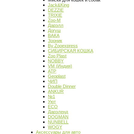
Jack&King
DEZZIE
TRIXIE
Zoo-M
Дарэлл
Догуш
ВАКА
Зооник
By Zooexpress
СИБИРСКАЯ КОШКА
Zoo Plast
NOBBY
VM (Индия)
АТР
Geoplast
ЧИП
Double Dinner
ANKUR
№1
Уют
ECO
Дарэленд
DOGMAN
NUNBELL
WOGY
Аксессуары для авто