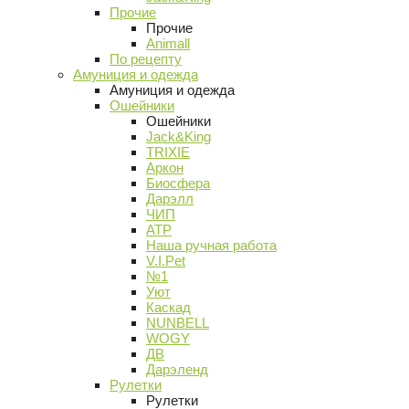
Прочие
Прочие
Animall
По рецепту
Амуниция и одежда
Амуниция и одежда
Ошейники
Ошейники
Jack&King
TRIXIE
Аркон
Биосфера
Дарэлл
ЧИП
АТР
Наша ручная работа
V.I.Pet
№1
Уют
Каскад
NUNBELL
WOGY
ДВ
Дарэленд
Рулетки
Рулетки