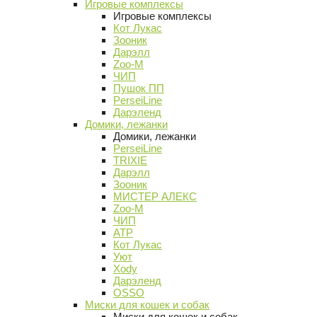
Игровые комплексы
Игровые комплексы
Кот Лукас
Зооник
Дарэлл
Zoo-M
ЧИП
Пушок ПП
PerseiLine
Дарэленд
Домики, лежанки
Домики, лежанки
PerseiLine
TRIXIE
Дарэлл
Зооник
МИСТЕР АЛЕКС
Zoo-M
ЧИП
АТР
Кот Лукас
Уют
Xody
Дарэленд
OSSO
Миски для кошек и собак
Миски для кошек и собак