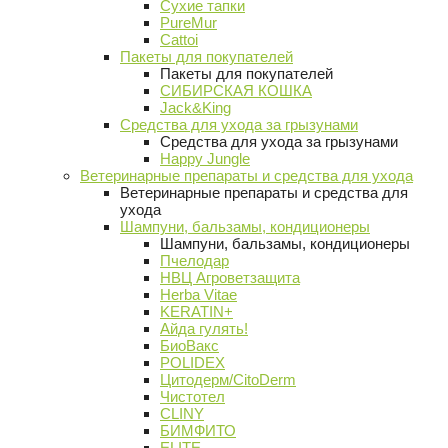
Сухие тапки
PureMur
Cattoi
Пакеты для покупателей
Пакеты для покупателей
СИБИРСКАЯ КОШКА
Jack&King
Средства для ухода за грызунами
Средства для ухода за грызунами
Happy Jungle
Ветеринарные препараты и средства для ухода
Ветеринарные препараты и средства для
ухода
Шампуни, бальзамы, кондиционеры
Шампуни, бальзамы, кондиционеры
Пчелодар
НВЦ Агроветзащита
Herba Vitae
KERATIN+
Айда гулять!
БиоВакс
POLIDEX
Цитодерм/CitoDerm
Чистотел
CLINY
БИМФИТО
ELITE