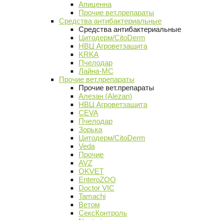
Апиценна
Прочие вет.препараты
Средства антибактериальные
Средства антибактериальные
Цитодерм/CitoDerm
НВЦ Агроветзащита
KRKA
Пчелодар
Лайна-МС
Прочие вет.препараты
Прочие вет.препараты
Алезан (Alezan)
НВЦ Агроветзащита
CEVA
Пчелодар
Зорька
Цитодерм/CitoDerm
Veda
Прочие
AVZ
OKVET
EnteroZOO
Doctor VIC
Tamachi
Ветом
СексКонтроль