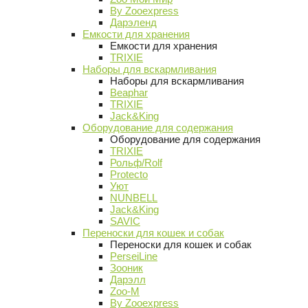
By Zooexpress
Дарэленд
Емкости для хранения
Емкости для хранения
TRIXIE
Наборы для вскармливания
Наборы для вскармливания
Beaphar
TRIXIE
Jack&King
Оборудование для содержания
Оборудование для содержания
TRIXIE
Рольф/Rolf
Protecto
Уют
NUNBELL
Jack&King
SAVIC
Переноски для кошек и собак
Переноски для кошек и собак
PerseiLine
Зооник
Дарэлл
Zoo-M
By Zooexpress