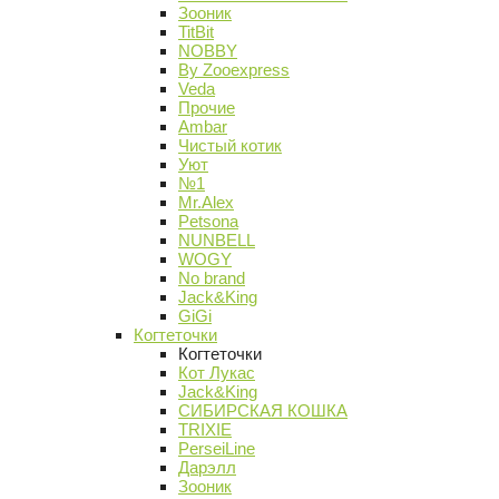
Зооник
TitBit
NOBBY
By Zooexpress
Veda
Прочие
Ambar
Чистый котик
Уют
№1
Mr.Alex
Petsona
NUNBELL
WOGY
No brand
Jack&King
GiGi
Когтеточки
Когтеточки
Кот Лукас
Jack&King
СИБИРСКАЯ КОШКА
TRIXIE
PerseiLine
Дарэлл
Зооник