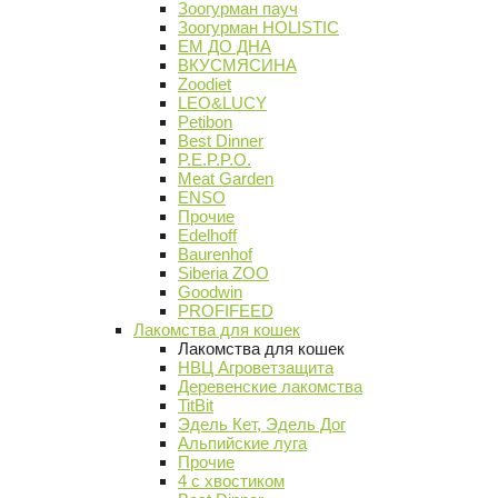
Зоогурман пауч
Зоогурман HOLISTIC
ЕМ ДО ДНА
ВКУСМЯСИНА
Zoodiet
LEO&LUCY
Petibon
Best Dinner
P.E.P.P.O.
Meat Garden
ENSO
Прочие
Edelhoff
Baurenhof
Siberia ZOO
Goodwin
PROFIFEED
Лакомства для кошек
Лакомства для кошек
НВЦ Агроветзащита
Деревенские лакомства
TitBit
Эдель Кет, Эдель Дог
Альпийские луга
Прочие
4 с хвостиком