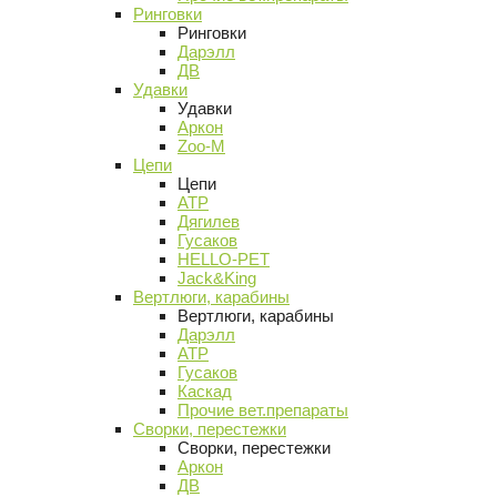
Ринговки
Ринговки
Дарэлл
ДВ
Удавки
Удавки
Аркон
Zoo-M
Цепи
Цепи
АТР
Дягилев
Гусаков
HELLO-PET
Jack&King
Вертлюги, карабины
Вертлюги, карабины
Дарэлл
АТР
Гусаков
Каскад
Прочие вет.препараты
Сворки, перестежки
Сворки, перестежки
Аркон
ДВ