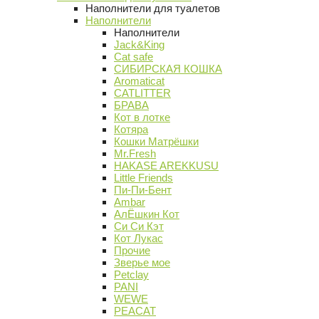
Наполнители для туалетов
Наполнители
Наполнители
Jack&King
Cat safe
СИБИРСКАЯ КОШКА
Aromaticat
CATLITTER
БРАВА
Кот в лотке
Котяра
Кошки Матрёшки
Mr.Fresh
HAKASE AREKKUSU
Little Friends
Пи-Пи-Бент
Ambar
АлЁшкин Кот
Си Си Кэт
Кот Лукас
Прочие
Зверье мое
Petclay
PANI
WEWE
PEACAT