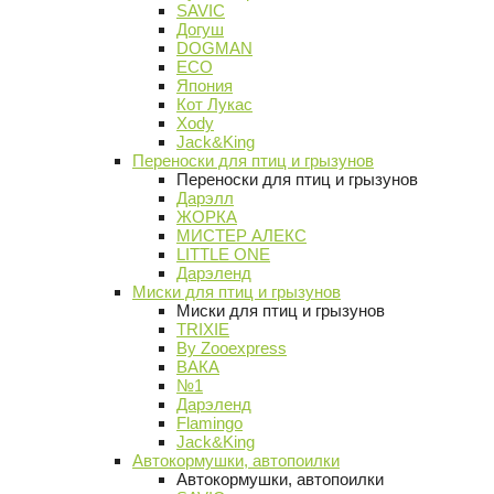
SAVIC
Догуш
DOGMAN
ECO
Япония
Кот Лукас
Xody
Jack&King
Переноски для птиц и грызунов
Переноски для птиц и грызунов
Дарэлл
ЖОРКА
МИСТЕР АЛЕКС
LITTLE ONE
Дарэленд
Миски для птиц и грызунов
Миски для птиц и грызунов
TRIXIE
By Zooexpress
ВАКА
№1
Дарэленд
Flamingo
Jack&King
Автокормушки, автопоилки
Автокормушки, автопоилки