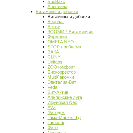
БиоВакс
Апиценна
Витамины и добавки
Витамины и добавки
Beaphar
Ветом
ЗООМИР Витаминчик
Фармавит
ОМЕГА NEO
STOP-проблема
ВАКА
CLINY
Unitabs
ZOOкомфорт
Биокорректор
MultiЛакомки
Эвиталия-Вет
Veda
Вит-Актив
Альпийские луга
Имунозал Neo
AVZ
Фитодок
Гама-Маркет ТД
Tamachi
Фито
Neoterica