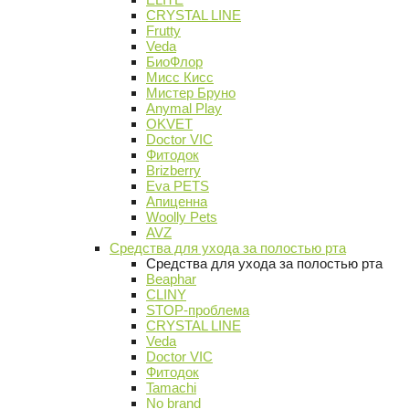
CRYSTAL LINE
Frutty
Veda
БиоФлор
Мисс Кисс
Мистер Бруно
Anymal Play
OKVET
Doctor VIC
Фитодок
Brizberry
Eva PETS
Апиценна
Woolly Pets
AVZ
Средства для ухода за полостью рта
Средства для ухода за полостью рта
Beaphar
CLINY
STOP-проблема
CRYSTAL LINE
Veda
Doctor VIC
Фитодок
Tamachi
No brand