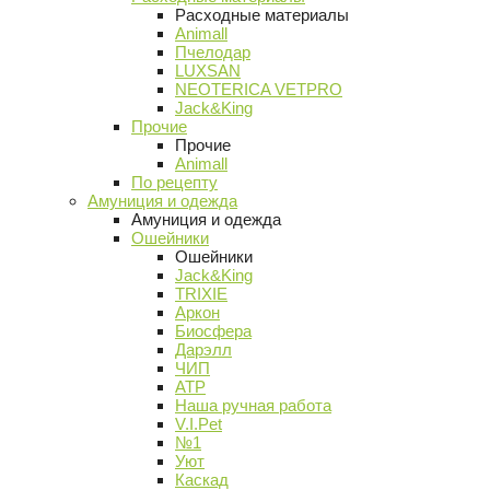
Расходные материалы
Animall
Пчелодар
LUXSAN
NEOTERICA VETPRO
Jack&King
Прочие
Прочие
Animall
По рецепту
Амуниция и одежда
Амуниция и одежда
Ошейники
Ошейники
Jack&King
TRIXIE
Аркон
Биосфера
Дарэлл
ЧИП
АТР
Наша ручная работа
V.I.Pet
№1
Уют
Каскад