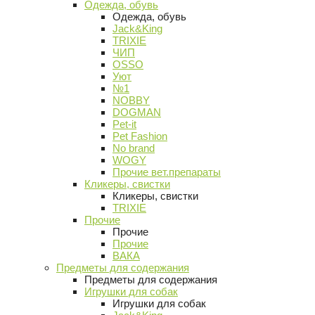
Одежда, обувь
Одежда, обувь
Jack&King
TRIXIE
ЧИП
OSSO
Уют
№1
NOBBY
DOGMAN
Pet-it
Pet Fashion
No brand
WOGY
Прочие вет.препараты
Кликеры, свистки
Кликеры, свистки
TRIXIE
Прочие
Прочие
Прочие
ВАКА
Предметы для содержания
Предметы для содержания
Игрушки для собак
Игрушки для собак