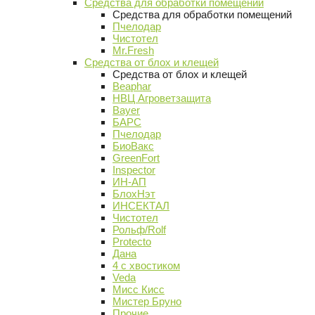
Средства для обработки помещений
Средства для обработки помещений
Пчелодар
Чистотел
Mr.Fresh
Средства от блох и клещей
Средства от блох и клещей
Beaphar
НВЦ Агроветзащита
Bayer
БАРС
Пчелодар
БиоВакс
GreenFort
Inspector
ИН-АП
БлохНэт
ИНСЕКТАЛ
Чистотел
Рольф/Rolf
Protecto
Дана
4 с хвостиком
Veda
Мисс Кисс
Мистер Бруно
Прочие