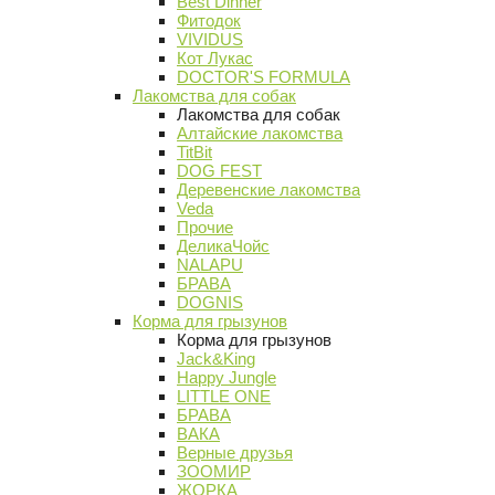
Best Dinner
Фитодок
VIVIDUS
Кот Лукас
DOCTOR'S FORMULA
Лакомства для собак
Лакомства для собак
Алтайские лакомства
TitBit
DOG FEST
Деревенские лакомства
Veda
Прочие
ДеликаЧойс
NALAPU
БРАВА
DOGNIS
Корма для грызунов
Корма для грызунов
Jack&King
Happy Jungle
LITTLE ONE
БРАВА
ВАКА
Верные друзья
ЗООМИР
ЖОРКА