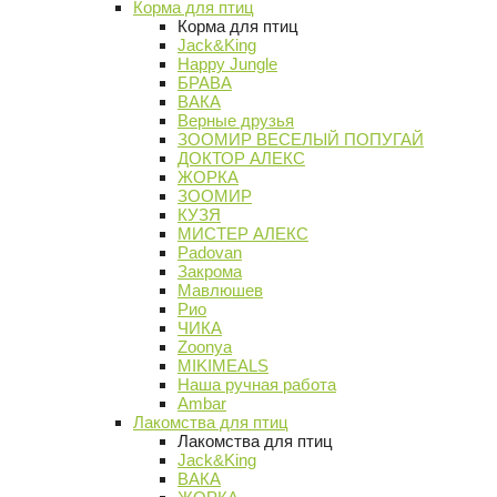
Корма для птиц
Корма для птиц
Jack&King
Happy Jungle
БРАВА
ВАКА
Верные друзья
ЗООМИР ВЕСЕЛЫЙ ПОПУГАЙ
ДОКТОР АЛЕКС
ЖОРКА
ЗООМИР
КУЗЯ
МИСТЕР АЛЕКС
Padovan
Закрома
Мавлюшев
Рио
ЧИКА
Zoonya
MIKIMEALS
Наша ручная работа
Ambar
Лакомства для птиц
Лакомства для птиц
Jack&King
ВАКА