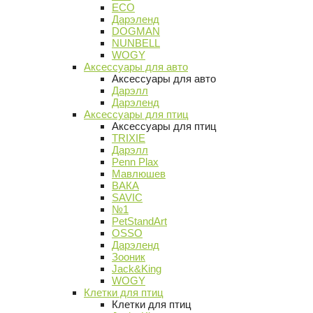
ECO
Дарэленд
DOGMAN
NUNBELL
WOGY
Аксессуары для авто
Аксессуары для авто
Дарэлл
Дарэленд
Аксессуары для птиц
Аксессуары для птиц
TRIXIE
Дарэлл
Penn Plax
Мавлюшев
ВАКА
SAVIC
№1
PetStandArt
OSSO
Дарэленд
Зооник
Jack&King
WOGY
Клетки для птиц
Клетки для птиц