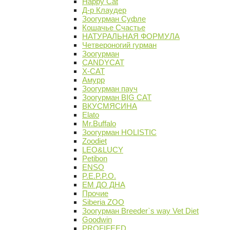
Happy Cat
Д-р Клаудер
Зоогурман Суфле
Кошачье Счастье
НАТУРАЛЬНАЯ ФОРМУЛА
Четвероногий гурман
Зоогурман
CANDYCAT
X-CAT
Амурр
Зоогурман пауч
Зоогурман BIG CAT
ВКУСМЯСИНА
Elato
Mr.Buffalo
Зоогурман HOLISTIC
Zoodiet
LEO&LUCY
Petibon
ENSO
P.E.P.P.O.
ЕМ ДО ДНА
Прочие
Siberia ZOO
Зоогурман Breeder`s way Vet Diet
Goodwin
PROFIFEED