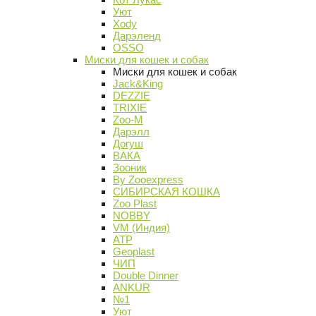
Уют
Xody
Дарэленд
OSSO
Миски для кошек и собак
Миски для кошек и собак
Jack&King
DEZZIE
TRIXIE
Zoo-M
Дарэлл
Догуш
ВАКА
Зооник
By Zooexpress
СИБИРСКАЯ КОШКА
Zoo Plast
NOBBY
VM (Индия)
АТР
Geoplast
ЧИП
Double Dinner
ANKUR
№1
Уют