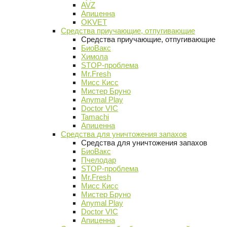
AVZ
Апиценна
OKVET
Средства приучающие, отпугивающие
Средства приучающие, отпугивающие
БиоВакс
Химола
STOP-проблема
Mr.Fresh
Мисс Кисс
Мистер Бруно
Anymal Play
Doctor VIC
Tamachi
Апиценна
Средства для уничтожения запахов
Средства для уничтожения запахов
БиоВакс
Пчелодар
STOP-проблема
Mr.Fresh
Мисс Кисс
Мистер Бруно
Anymal Play
Doctor VIC
Апиценна