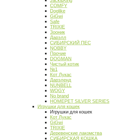
Jack&King
COMFY
Doglike
GiGwi
Safe
TRIXIE
Зооник
Дарэлл
СИБИРСКИЙ ПЕС
NOBBY
Прочие
DOGMAN
Чистый котик
№1
Кот Лукас
Дарэленд
NUNBELL
WOGY
No brand
HOMEPET SILVER SERIES
Игрушки для кошек
Игрушки для кошек
Кот Лукас
GiGwi
TRIXIE
Деревенские лакомства
СИБИРСКАЯ КОШКА