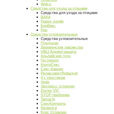
Welco
Средства для ухода за птицами
Средства для ухода за птицами
ВАКА
Happy Jungle
БиоВакс
Рио
Средства успокоительные
Средства успокоительные
Пчелодар
Деревенские лакомства
НВЦ Агроветзащита
Альпийские луга
Гестренол
КонтрСекс
Секс-барьер
Релаксивет/Relaxivet
4 с хвостиком
Veda
Экспресс успокоин
Doctor VIC
STOP-проблема
Tamachi
СексКонтроль
Neoterica
Курс Успокоин