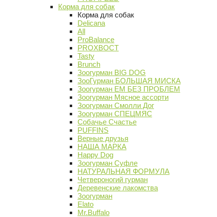
Корма для собак
Корма для собак
Delicana
All
ProBalance
PROХВОСТ
Tasty
Brunch
Зоогурман BIG DOG
ЗооГурман БОЛЬШАЯ МИСКА
Зоогурман ЕМ БЕЗ ПРОБЛЕМ
Зоогурман Мясное ассорти
Зоогурман Смолли Дог
Зоогурман СПЕЦМЯС
Собачье Счастье
PUFFINS
Верные друзья
НАША МАРКА
Happy Dog
Зоогурман Суфле
НАТУРАЛЬНАЯ ФОРМУЛА
Четвероногий гурман
Деревенские лакомства
Зоогурман
Elato
Mr.Buffalo