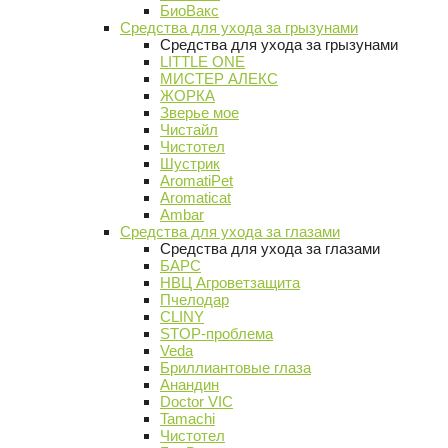
БиоВакс
Средства для ухода за грызунами
Средства для ухода за грызунами
LITTLE ONE
МИСТЕР АЛЕКС
ЖОРКА
Зверье мое
Чистайл
Чистотел
Шустрик
AromatiPet
Aromaticat
Ambar
Средства для ухода за глазами
Средства для ухода за глазами
БАРС
НВЦ Агроветзащита
Пчелодар
CLINY
STOP-проблема
Veda
Бриллиантовые глаза
Анандин
Doctor VIC
Tamachi
Чистотел