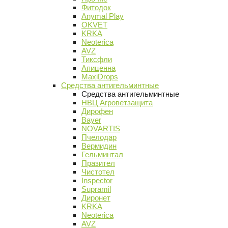
Фитодок
Anymal Play
OKVET
KRKA
Neoterica
AVZ
Тиксфли
Апиценна
MaxiDrops
Средства антигельминтные
Средства антигельминтные
НВЦ Агроветзащита
Дирофен
Bayer
NOVARTIS
Пчелодар
Вермидин
Гельминтал
Празител
Чистотел
Inspector
Supramil
Диронет
KRKA
Neoterica
AVZ