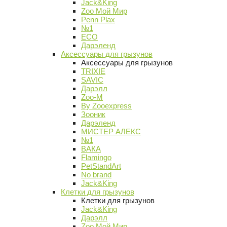
Jack&King
Zoo Мой Мир
Penn Plax
№1
ECO
Дарэленд
Аксессуары для грызунов
Аксессуары для грызунов
TRIXIE
SAVIC
Дарэлл
Zoo-M
By Zooexpress
Зооник
Дарэленд
МИСТЕР АЛЕКС
№1
ВАКА
Flamingo
PetStandArt
No brand
Jack&King
Клетки для грызунов
Клетки для грызунов
Jack&King
Дарэлл
Zoo Мой Мир