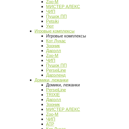
Zoo-M
МИСТЕР АЛЕКС
ЧИП
Пушок ПП
Petsiki
Уют
Игровые комплексы
Игровые комплексы
Кот Лукас
Зооник
Дарэлл
Zoo-M
ЧИП
Пушок ПП
PerseiLine
Дарэленд
Домики, лежанки
Домики, лежанки
PerseiLine
TRIXIE
Дарэлл
Зооник
МИСТЕР АЛЕКС
Zoo-M
ЧИП
АТР
Кот Лукас