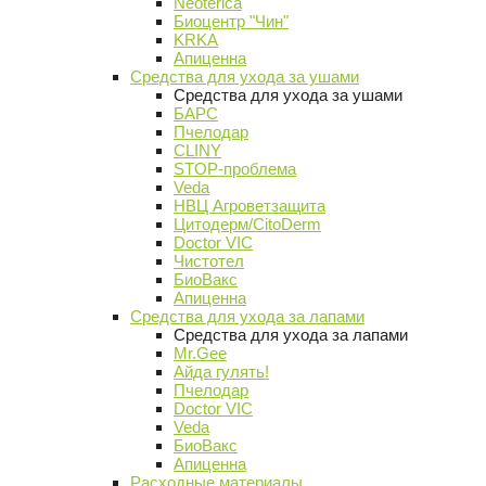
Neoterica
Биоцентр "Чин"
KRKA
Апиценна
Средства для ухода за ушами
Средства для ухода за ушами
БАРС
Пчелодар
CLINY
STOP-проблема
Veda
НВЦ Агроветзащита
Цитодерм/CitoDerm
Doctor VIC
Чистотел
БиоВакс
Апиценна
Средства для ухода за лапами
Средства для ухода за лапами
Mr.Gee
Айда гулять!
Пчелодар
Doctor VIC
Veda
БиоВакс
Апиценна
Расходные материалы