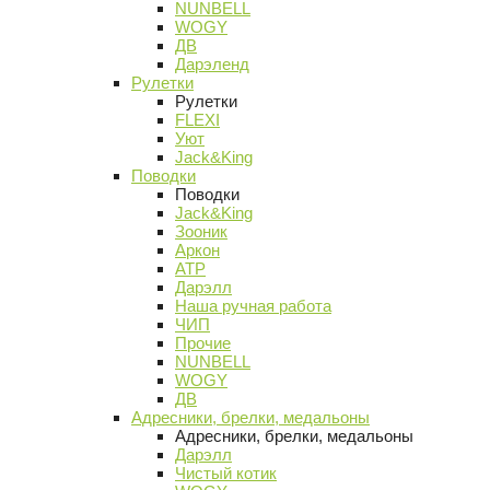
NUNBELL
WOGY
ДВ
Дарэленд
Рулетки
Рулетки
FLEXI
Уют
Jack&King
Поводки
Поводки
Jack&King
Зооник
Аркон
АТР
Дарэлл
Наша ручная работа
ЧИП
Прочие
NUNBELL
WOGY
ДВ
Адресники, брелки, медальоны
Адресники, брелки, медальоны
Дарэлл
Чистый котик