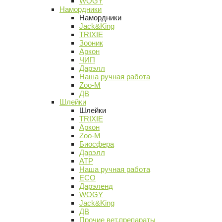
WOGY
Намордники
Намордники
Jack&King
TRIXIE
Зооник
Аркон
ЧИП
Дарэлл
Наша ручная работа
Zoo-M
ДВ
Шлейки
Шлейки
TRIXIE
Аркон
Zoo-M
Биосфера
Дарэлл
АТР
Наша ручная работа
ECO
Дарэленд
WOGY
Jack&King
ДВ
Прочие вет.препараты