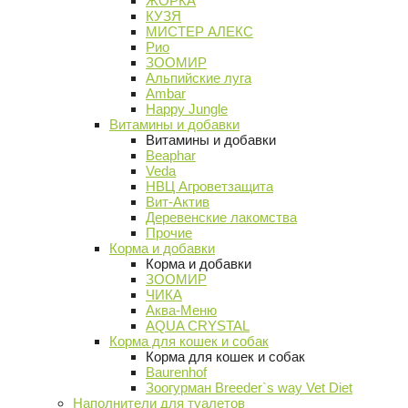
ЖОРКА
КУЗЯ
МИСТЕР АЛЕКС
Рио
ЗООМИР
Альпийские луга
Ambar
Happy Jungle
Витамины и добавки
Витамины и добавки
Beaphar
Veda
НВЦ Агроветзащита
Вит-Актив
Деревенские лакомства
Прочие
Корма и добавки
Корма и добавки
ЗООМИР
ЧИКА
Аква-Меню
AQUA CRYSTAL
Корма для кошек и собак
Корма для кошек и собак
Baurenhof
Зоогурман Breeder`s way Vet Diet
Наполнители для туалетов