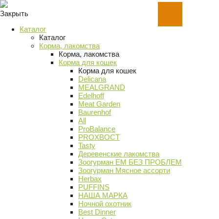
Закрыть
Каталог
Каталог
Корма, лакомства
Корма, лакомства
Корма для кошек
Корма для кошек
Delicana
MEALGRAND
Edelhoff
Meat Garden
Baurenhof
All
ProBalance
PROХВОСТ
Tasty
Деревенские лакомства
Зоогурман ЕМ БЕЗ ПРОБЛЕМ
Зоогурман Мясное ассорти
Herbax
PUFFINS
НАША МАРКА
Ночной охотник
Best Dinner