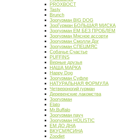
PROХВОСТ
Tasty
Brunch
Зоогурман BIG DOG
ЗооГурман БОЛЬШАЯ МИСКА
Зоогурман ЕМ БЕЗ ПРОБЛЕМ
Зоогурман Мясное ассорти
Зоогурман Смолли Дог
Зоогурман СПЕЦМЯС
Собачье Счастье
PUFFINS
Верные друзья
НАША МАРКА
Happy Dog
Зоогурман Суфле
НАТУРАЛЬНАЯ ФОРМУЛА
Четвероногий гурман
Деревенские лакомства
Зоогурман
Elato
Mr.Buffalo
Зоогурман пауч
Зоогурман HOLISTIC
ЕМ ДО ДНА
ВКУСМЯСИНА
Zoodiet