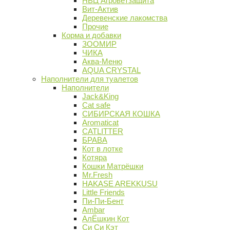
НВЦ Агроветзащита
Вит-Актив
Деревенские лакомства
Прочие
Корма и добавки
ЗООМИР
ЧИКА
Аква-Меню
AQUA CRYSTAL
Наполнители для туалетов
Наполнители
Jack&King
Cat safe
СИБИРСКАЯ КОШКА
Aromaticat
CATLITTER
БРАВА
Кот в лотке
Котяра
Кошки Матрёшки
Mr.Fresh
HAKASE AREKKUSU
Little Friends
Пи-Пи-Бент
Ambar
АлЁшкин Кот
Си Си Кэт