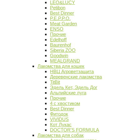
LEO&LUCY
Petibon
Best Dinner
P.E.P.P.O.
Meat Garden
ENSO
Прочие
Edelhoff
Baurenhof
Siberia ZOO
Goodwin
MEALGRAND
Лакомства для кошек
НВЦ Агроветзащита
Деревенские лакомства
TitBit
Эдель Кет, Эдель Дог
Альпийские луга
Прочие
4 с хвостиком
Best Dinner
Фитодок
VIVIDUS
Кот Лукас
DOCTOR'S FORMULA
Лакомства для собак