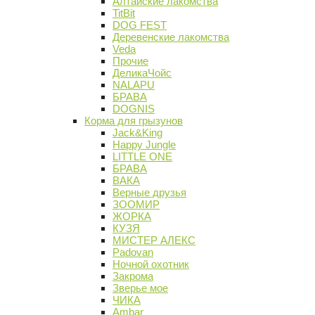
Алтайские лакомства
TitBit
DOG FEST
Деревенские лакомства
Veda
Прочие
ДеликаЧойс
NALAPU
БРАВА
DOGNIS
Корма для грызунов
Jack&King
Happy Jungle
LITTLE ONE
БРАВА
ВАКА
Верные друзья
ЗООМИР
ЖОРКА
КУЗЯ
МИСТЕР АЛЕКС
Padovan
Ночной охотник
Закрома
Зверье мое
ЧИКА
Ambar