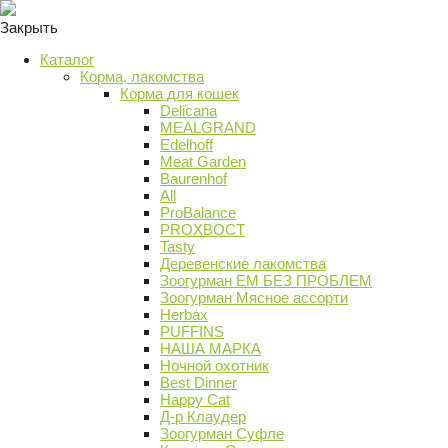
Закрыть
Каталог
Корма, лакомства
Корма для кошек
Delicana
MEALGRAND
Edelhoff
Meat Garden
Baurenhof
All
ProBalance
PROХВОСТ
Tasty
Деревенские лакомства
Зоогурман ЕМ БЕЗ ПРОБЛЕМ
Зоогурман Мясное ассорти
Herbax
PUFFINS
НАША МАРКА
Ночной охотник
Best Dinner
Happy Cat
Д-р Клаудер
Зоогурман Суфле