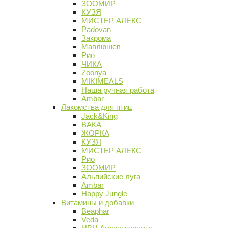
ЗООМИР
КУЗЯ
МИСТЕР АЛЕКС
Padovan
Закрома
Мавлюшев
Рио
ЧИКА
Zoonya
MIKIMEALS
Наша ручная работа
Ambar
Лакомства для птиц
Jack&King
ВАКА
ЖОРКА
КУЗЯ
МИСТЕР АЛЕКС
Рио
ЗООМИР
Альпийские луга
Ambar
Happy Jungle
Витамины и добавки
Beaphar
Veda