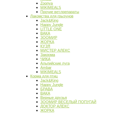
Zoonya
MIKIMEALS
Прочие вет.препараты
Лакомства для грызунов
Jack&King
Happy Jungle
LITTLE ONE
ВАКА
ЗООМИР
ЖОРКА
КУЗЯ
МИСТЕР АЛЕКС
Закрома
ЧИКА
Альпийские луга
Ambar
MIKIMEALS
Корма для птиц
Jack&King
Happy Jungle
БРАВА
ВАКА
Верные друзья
ЗООМИР ВЕСЕЛЫЙ ПОПУГАЙ
ДОКТОР АЛЕКС
ЖОРКА