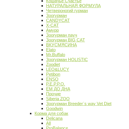
Кошачье Счастье
НАТУРАЛЬНАЯ ФОРМУЛА
Четвероногий гурман
Зоогурман
CANDYCAT
X-CAT
Амурр
Зоогурман пауч
Зоогурман BIG CAT
ВКУСМЯСИНА
Elato
Mr.Buffalo
Зоогурман HOLISTIC
Zoodiet
LEO&LUCY
Petibon
ENSO
P.E.P.P.O.
ЕМ ДО ДНА
Прочие
Siberia ZOO
Зоогурман Breeder`s way Vet Diet
Goodwin
Корма для собак
Delicana
All
ProBalance