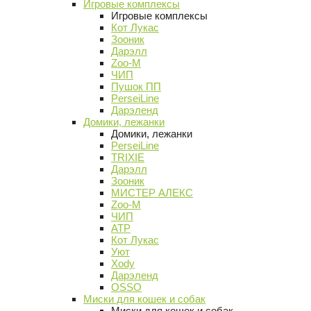
Игровые комплексы
Игровые комплексы
Кот Лукас
Зооник
Дарэлл
Zoo-M
ЧИП
Пушок ПП
PerseiLine
Дарэленд
Домики, лежанки
Домики, лежанки
PerseiLine
TRIXIE
Дарэлл
Зооник
МИСТЕР АЛЕКС
Zoo-M
ЧИП
АТР
Кот Лукас
Уют
Xody
Дарэленд
OSSO
Миски для кошек и собак
Миски для кошек и собак