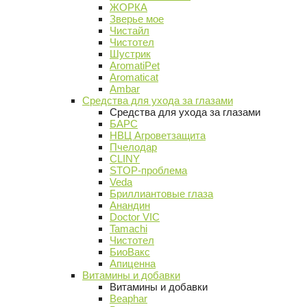
ЖОРКА
Зверье мое
Чистайл
Чистотел
Шустрик
AromatiPet
Aromaticat
Ambar
Средства для ухода за глазами
Средства для ухода за глазами
БАРС
НВЦ Агроветзащита
Пчелодар
CLINY
STOP-проблема
Veda
Бриллиантовые глаза
Анандин
Doctor VIC
Tamachi
Чистотел
БиоВакс
Апиценна
Витамины и добавки
Витамины и добавки
Beaphar