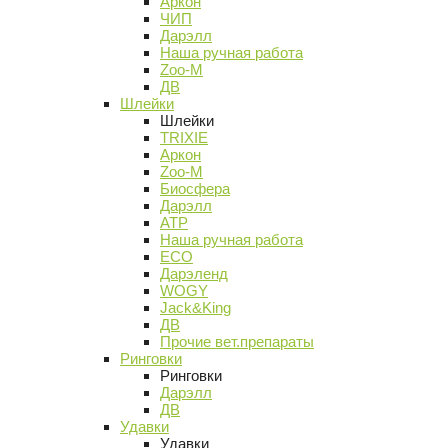
Аркон
ЧИП
Дарэлл
Наша ручная работа
Zoo-M
ДВ
Шлейки
Шлейки
TRIXIE
Аркон
Zoo-M
Биосфера
Дарэлл
АТР
Наша ручная работа
ECO
Дарэленд
WOGY
Jack&King
ДВ
Прочие вет.препараты
Ринговки
Ринговки
Дарэлл
ДВ
Удавки
Удавки