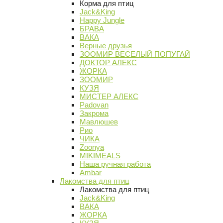
Корма для птиц
Jack&King
Happy Jungle
БРАВА
ВАКА
Верные друзья
ЗООМИР ВЕСЕЛЫЙ ПОПУГАЙ
ДОКТОР АЛЕКС
ЖОРКА
ЗООМИР
КУЗЯ
МИСТЕР АЛЕКС
Padovan
Закрома
Мавлюшев
Рио
ЧИКА
Zoonya
MIKIMEALS
Наша ручная работа
Ambar
Лакомства для птиц
Лакомства для птиц
Jack&King
ВАКА
ЖОРКА