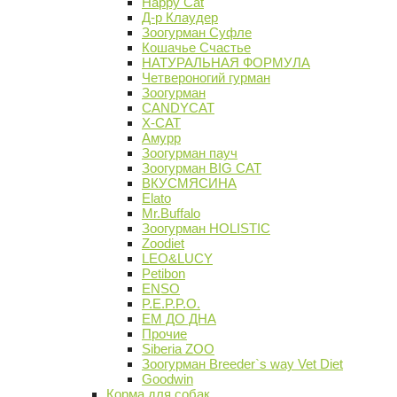
Happy Cat
Д-р Клаудер
Зоогурман Суфле
Кошачье Счастье
НАТУРАЛЬНАЯ ФОРМУЛА
Четвероногий гурман
Зоогурман
CANDYCAT
X-CAT
Амурр
Зоогурман пауч
Зоогурман BIG CAT
ВКУСМЯСИНА
Elato
Mr.Buffalo
Зоогурман HOLISTIC
Zoodiet
LEO&LUCY
Petibon
ENSO
P.E.P.P.O.
ЕМ ДО ДНА
Прочие
Siberia ZOO
Зоогурман Breeder`s way Vet Diet
Goodwin
Корма для собак