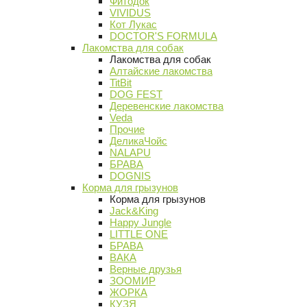
Фитодок
VIVIDUS
Кот Лукас
DOCTOR'S FORMULA
Лакомства для собак
Лакомства для собак
Алтайские лакомства
TitBit
DOG FEST
Деревенские лакомства
Veda
Прочие
ДеликаЧойс
NALAPU
БРАВА
DOGNIS
Корма для грызунов
Корма для грызунов
Jack&King
Happy Jungle
LITTLE ONE
БРАВА
ВАКА
Верные друзья
ЗООМИР
ЖОРКА
КУЗЯ