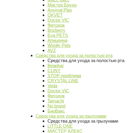
Мистер Бруно
Anymal Play
OKVET
Doctor VIC
Фитодок
Brizberry
Eva PETS
Апиценна
Woolly Pets
AVZ
Средства для ухода за полостью рта
Средства для ухода за полостью рта
Beaphar
CLINY
STOP-проблема
CRYSTAL LINE
Veda
Doctor VIC
Фитодок
Tamachi
No brand
БиоВакс
Средства для ухода за грызунами
Средства для ухода за грызунами
LITTLE ONE
МИСТЕР АЛЕКС