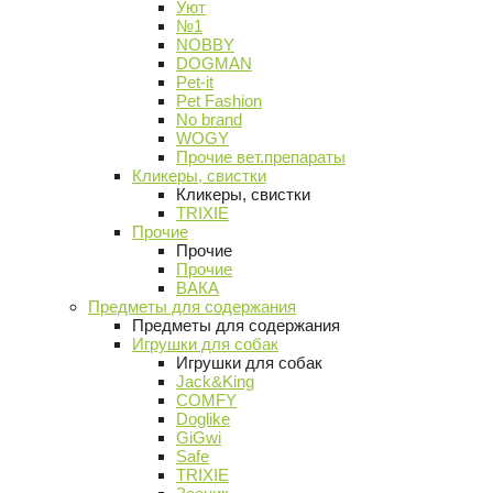
Уют
№1
NOBBY
DOGMAN
Pet-it
Pet Fashion
No brand
WOGY
Прочие вет.препараты
Кликеры, свистки
Кликеры, свистки
TRIXIE
Прочие
Прочие
Прочие
ВАКА
Предметы для содержания
Предметы для содержания
Игрушки для собак
Игрушки для собак
Jack&King
COMFY
Doglike
GiGwi
Safe
TRIXIE