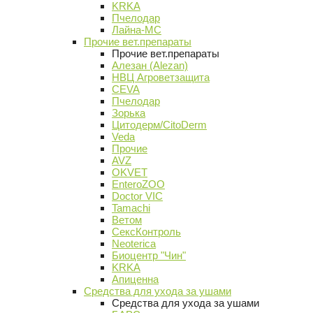
KRKA
Пчелодар
Лайна-МС
Прочие вет.препараты
Прочие вет.препараты
Алезан (Alezan)
НВЦ Агроветзащита
CEVA
Пчелодар
Зорька
Цитодерм/CitoDerm
Veda
Прочие
AVZ
OKVET
EnteroZOO
Doctor VIC
Tamachi
Ветом
СексКонтроль
Neoterica
Биоцентр "Чин"
KRKA
Апиценна
Средства для ухода за ушами
Средства для ухода за ушами