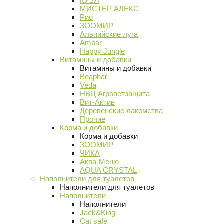
КУЗЯ
МИСТЕР АЛЕКС
Рио
ЗООМИР
Альпийские луга
Ambar
Happy Jungle
Витамины и добавки
Витамины и добавки
Beaphar
Veda
НВЦ Агроветзащита
Вит-Актив
Деревенские лакомства
Прочие
Корма и добавки
Корма и добавки
ЗООМИР
ЧИКА
Аква-Меню
AQUA CRYSTAL
Наполнители для туалетов
Наполнители для туалетов
Наполнители
Наполнители
Jack&King
Cat safe