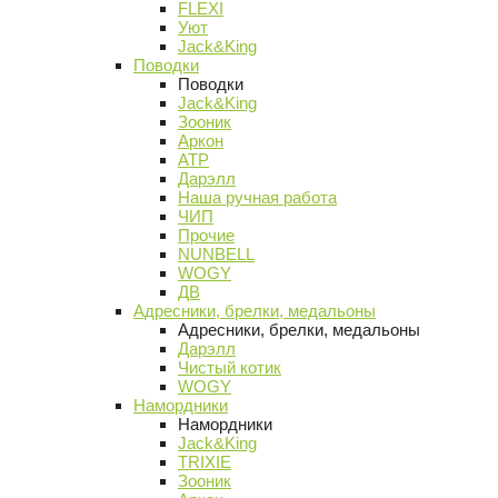
FLEXI
Уют
Jack&King
Поводки
Поводки
Jack&King
Зооник
Аркон
АТР
Дарэлл
Наша ручная работа
ЧИП
Прочие
NUNBELL
WOGY
ДВ
Адресники, брелки, медальоны
Адресники, брелки, медальоны
Дарэлл
Чистый котик
WOGY
Намордники
Намордники
Jack&King
TRIXIE
Зооник