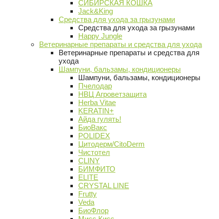
СИБИРСКАЯ КОШКА
Jack&King
Средства для ухода за грызунами
Средства для ухода за грызунами
Happy Jungle
Ветеринарные препараты и средства для ухода
Ветеринарные препараты и средства для
ухода
Шампуни, бальзамы, кондиционеры
Шампуни, бальзамы, кондиционеры
Пчелодар
НВЦ Агроветзащита
Herba Vitae
KERATIN+
Айда гулять!
БиоВакс
POLIDEX
Цитодерм/CitoDerm
Чистотел
CLINY
БИМФИТО
ELITE
CRYSTAL LINE
Frutty
Veda
БиоФлор
Мисс Кисс