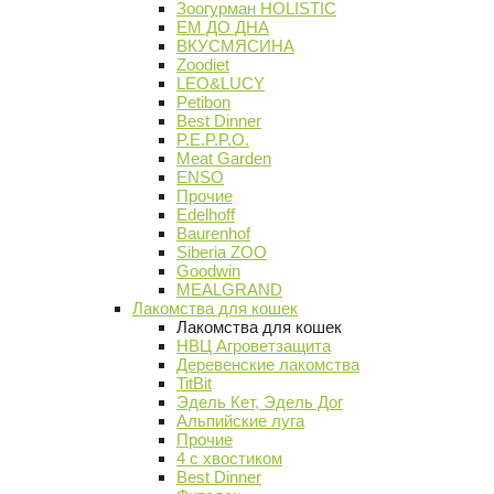
Зоогурман HOLISTIC
ЕМ ДО ДНА
ВКУСМЯСИНА
Zoodiet
LEO&LUCY
Petibon
Best Dinner
P.E.P.P.O.
Meat Garden
ENSO
Прочие
Edelhoff
Baurenhof
Siberia ZOO
Goodwin
MEALGRAND
Лакомства для кошек
Лакомства для кошек
НВЦ Агроветзащита
Деревенские лакомства
TitBit
Эдель Кет, Эдель Дог
Альпийские луга
Прочие
4 с хвостиком
Best Dinner