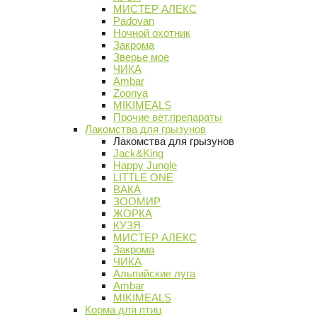
МИСТЕР АЛЕКС
Padovan
Ночной охотник
Закрома
Зверье мое
ЧИКА
Ambar
Zoonya
MIKIMEALS
Прочие вет.препараты
Лакомства для грызунов
Лакомства для грызунов
Jack&King
Happy Jungle
LITTLE ONE
ВАКА
ЗООМИР
ЖОРКА
КУЗЯ
МИСТЕР АЛЕКС
Закрома
ЧИКА
Альпийские луга
Ambar
MIKIMEALS
Корма для птиц