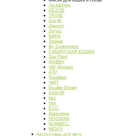
Jack&King
DEZZIE
TRIXIE
Zoo-M
Дарэлл
Догуш
ВАКА
Зооник
By Zooexpress
СИБИРСКАЯ КОШКА
Zoo Plast
NOBBY
VM (Индия)
АТР
Geoplast
ЧИП
Double Dinner
ANKUR
№1
Уют
ECO
Дарэленд
DOGMAN
NUNBELL
WOGY
Аксессуары для авто