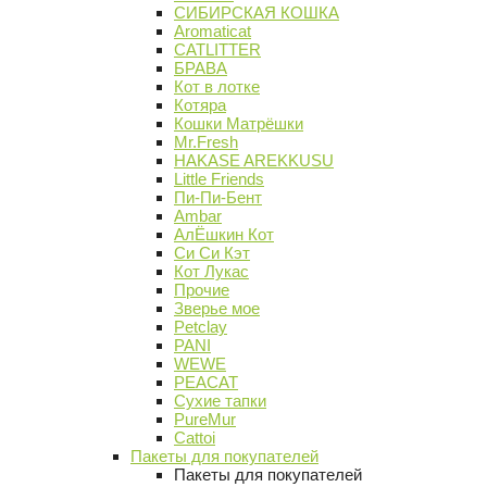
СИБИРСКАЯ КОШКА
Aromaticat
CATLITTER
БРАВА
Кот в лотке
Котяра
Кошки Матрёшки
Mr.Fresh
HAKASE AREKKUSU
Little Friends
Пи-Пи-Бент
Ambar
АлЁшкин Кот
Си Си Кэт
Кот Лукас
Прочие
Зверье мое
Petclay
PANI
WEWE
PEACAT
Сухие тапки
PureMur
Cattoi
Пакеты для покупателей
Пакеты для покупателей