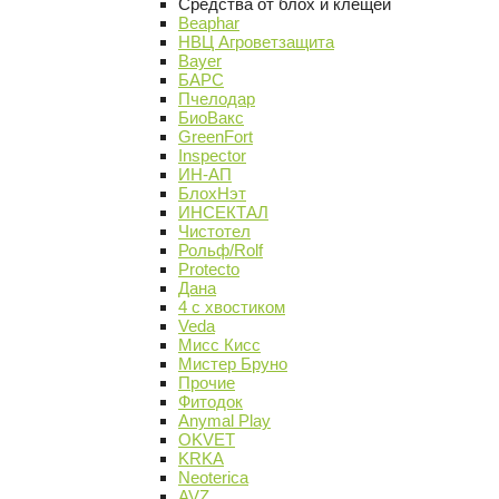
Средства от блох и клещей
Beaphar
НВЦ Агроветзащита
Bayer
БАРС
Пчелодар
БиоВакс
GreenFort
Inspector
ИН-АП
БлохНэт
ИНСЕКТАЛ
Чистотел
Рольф/Rolf
Protecto
Дана
4 с хвостиком
Veda
Мисс Кисс
Мистер Бруно
Прочие
Фитодок
Anymal Play
OKVET
KRKA
Neoterica
AVZ