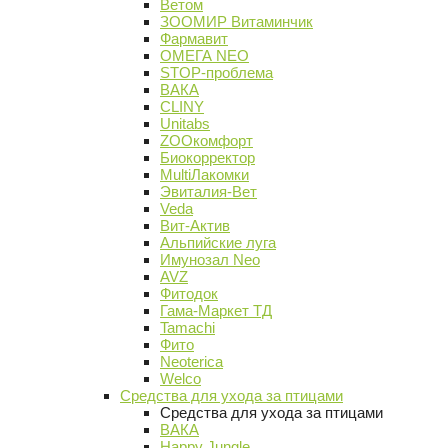
Ветом
ЗООМИР Витаминчик
Фармавит
ОМЕГА NEO
STOP-проблема
ВАКА
CLINY
Unitabs
ZOOкомфорт
Биокорректор
MultiЛакомки
Эвиталия-Вет
Veda
Вит-Актив
Альпийские луга
Имунозал Neo
AVZ
Фитодок
Гама-Маркет ТД
Tamachi
Фито
Neoterica
Welco
Средства для ухода за птицами
Средства для ухода за птицами
ВАКА
Happy Jungle