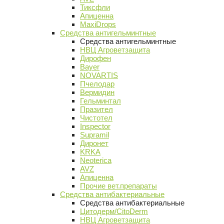
Тиксфли
Апиценна
MaxiDrops
Средства антигельминтные
Средства антигельминтные
НВЦ Агроветзащита
Дирофен
Bayer
NOVARTIS
Пчелодар
Вермидин
Гельминтал
Празител
Чистотел
Inspector
Supramil
Диронет
KRKA
Neoterica
AVZ
Апиценна
Прочие вет.препараты
Средства антибактериальные
Средства антибактериальные
Цитодерм/CitoDerm
НВЦ Агроветзащита