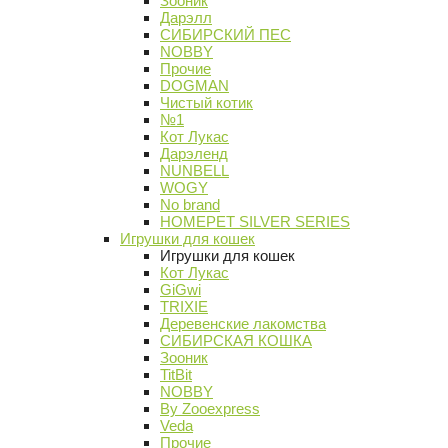
Зооник
Дарэлл
СИБИРСКИЙ ПЕС
NOBBY
Прочие
DOGMAN
Чистый котик
№1
Кот Лукас
Дарэленд
NUNBELL
WOGY
No brand
HOMEPET SILVER SERIES
Игрушки для кошек
Игрушки для кошек
Кот Лукас
GiGwi
TRIXIE
Деревенские лакомства
СИБИРСКАЯ КОШКА
Зооник
TitBit
NOBBY
By Zooexpress
Veda
Прочие