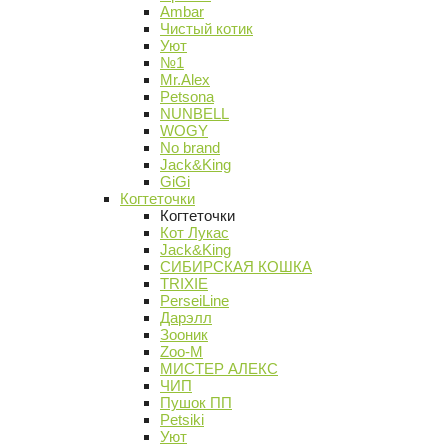
Ambar
Чистый котик
Уют
№1
Mr.Alex
Petsona
NUNBELL
WOGY
No brand
Jack&King
GiGi
Когтеточки
Когтеточки
Кот Лукас
Jack&King
СИБИРСКАЯ КОШКА
TRIXIE
PerseiLine
Дарэлл
Зооник
Zoo-M
МИСТЕР АЛЕКС
ЧИП
Пушок ПП
Petsiki
Уют