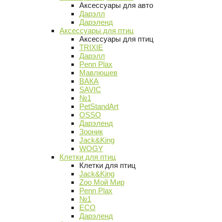
Аксессуары для авто
Дарэлл
Дарэленд
Аксессуары для птиц
Аксессуары для птиц
TRIXIE
Дарэлл
Penn Plax
Мавлюшев
ВАКА
SAVIC
№1
PetStandArt
OSSO
Дарэленд
Зооник
Jack&King
WOGY
Клетки для птиц
Клетки для птиц
Jack&King
Zoo Мой Мир
Penn Plax
№1
ECO
Дарэленд