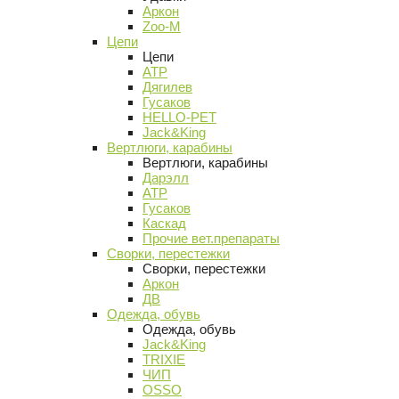
Аркон
Zoo-M
Цепи
Цепи
АТР
Дягилев
Гусаков
HELLO-PET
Jack&King
Вертлюги, карабины
Вертлюги, карабины
Дарэлл
АТР
Гусаков
Каскад
Прочие вет.препараты
Сворки, перестежки
Сворки, перестежки
Аркон
ДВ
Одежда, обувь
Одежда, обувь
Jack&King
TRIXIE
ЧИП
OSSO