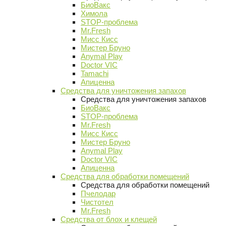
БиоВакс
Химола
STOP-проблема
Mr.Fresh
Мисс Кисс
Мистер Бруно
Anymal Play
Doctor VIC
Tamachi
Апиценна
Средства для уничтожения запахов
Средства для уничтожения запахов
БиоВакс
STOP-проблема
Mr.Fresh
Мисс Кисс
Мистер Бруно
Anymal Play
Doctor VIC
Апиценна
Средства для обработки помещений
Средства для обработки помещений
Пчелодар
Чистотел
Mr.Fresh
Средства от блох и клещей