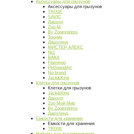
Аксессуары для грызунов
Аксессуары для грызунов
TRIXIE
SAVIC
Дарэлл
Zoo-M
By Zooexpress
Зооник
Дарэленд
МИСТЕР АЛЕКС
№1
ВАКА
Flamingo
PetStandArt
No brand
Jack&King
Клетки для грызунов
Клетки для грызунов
Jack&King
Дарэлл
Zoo Мой Мир
By Zooexpress
Дарэленд
Емкости для хранения
Емкости для хранения
TRIXIE
Наборы для вскармливания