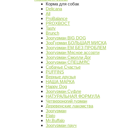
Корма для собак
Delicana
All
ProBalance
PROХВОСТ
Tasty
Brunch
Зоогурман BIG DOG
ЗооГурман БОЛЬШАЯ МИСКА
Зоогурман ЕМ БЕЗ ПРОБЛЕМ
Зоогурман Мясное ассорти
Зоогурман Смолли Дог
Зоогурман СПЕЦМЯС
Собачье Счастье
PUFFINS
Верные друзья
НАША МАРКА
Happy Dog
Зоогурман Суфле
НАТУРАЛЬНАЯ ФОРМУЛА
Четвероногий гурман
Деревенские лакомства
Зоогурман
Elato
Mr.Buffalo
Зоогурман пауч