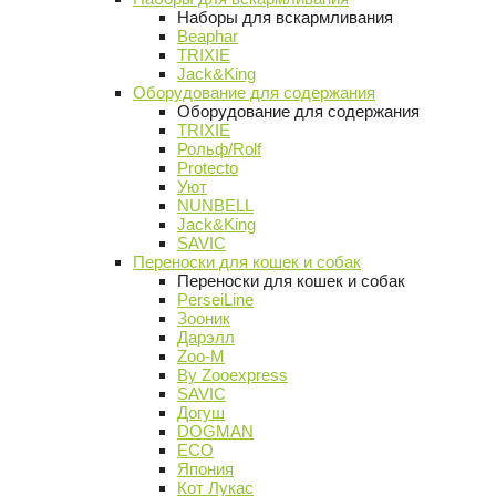
Наборы для вскармливания
Beaphar
TRIXIE
Jack&King
Оборудование для содержания
Оборудование для содержания
TRIXIE
Рольф/Rolf
Protecto
Уют
NUNBELL
Jack&King
SAVIC
Переноски для кошек и собак
Переноски для кошек и собак
PerseiLine
Зооник
Дарэлл
Zoo-M
By Zooexpress
SAVIC
Догуш
DOGMAN
ECO
Япония
Кот Лукас