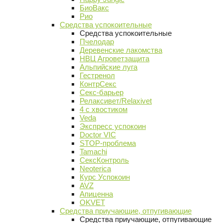
БиоВакс
Рио
Средства успокоительные
Средства успокоительные
Пчелодар
Деревенские лакомства
НВЦ Агроветзащита
Альпийские луга
Гестренол
КонтрСекс
Секс-барьер
Релаксивет/Relaxivet
4 с хвостиком
Veda
Экспресс успокоин
Doctor VIC
STOP-проблема
Tamachi
СексКонтроль
Neoterica
Курс Успокоин
AVZ
Апиценна
OKVET
Средства приучающие, отпугивающие
Средства приучающие, отпугивающие