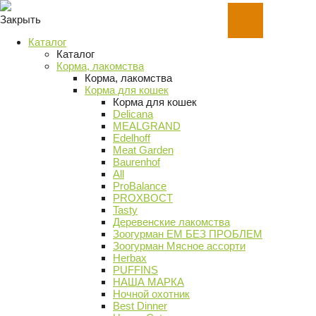
Закрыть
Каталог
Каталог
Корма, лакомства
Корма, лакомства
Корма для кошек
Корма для кошек
Delicana
MEALGRAND
Edelhoff
Meat Garden
Baurenhof
All
ProBalance
PROХВОСТ
Tasty
Деревенские лакомства
Зоогурман ЕМ БЕЗ ПРОБЛЕМ
Зоогурман Мясное ассорти
Herbax
PUFFINS
НАША МАРКА
Ночной охотник
Best Dinner