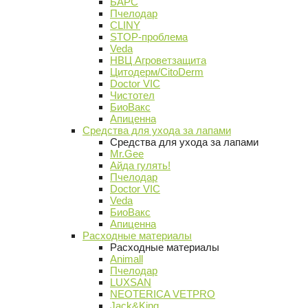
БАРС
Пчелодар
CLINY
STOP-проблема
Veda
НВЦ Агроветзащита
Цитодерм/CitoDerm
Doctor VIC
Чистотел
БиоВакс
Апиценна
Средства для ухода за лапами
Средства для ухода за лапами
Mr.Gee
Айда гулять!
Пчелодар
Doctor VIC
Veda
БиоВакс
Апиценна
Расходные материалы
Расходные материалы
Animall
Пчелодар
LUXSAN
NEOTERICA VETPRO
Jack&King