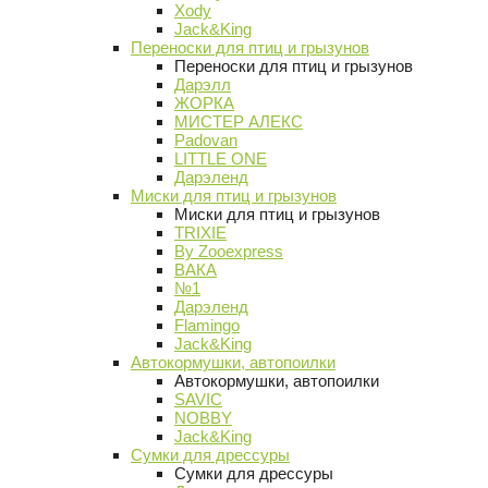
Xody
Jack&King
Переноски для птиц и грызунов
Переноски для птиц и грызунов
Дарэлл
ЖОРКА
МИСТЕР АЛЕКС
Padovan
LITTLE ONE
Дарэленд
Миски для птиц и грызунов
Миски для птиц и грызунов
TRIXIE
By Zooexpress
ВАКА
№1
Дарэленд
Flamingo
Jack&King
Автокормушки, автопоилки
Автокормушки, автопоилки
SAVIC
NOBBY
Jack&King
Сумки для дрессуры
Сумки для дрессуры