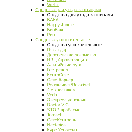
Welco
Средства для ухода за птицами
Средства для ухода за птицами
ВАКА
Happy Jungle
БиоВакс
Рио
Средства успокоительные
Средства успокоительные
Пчелодар
Деревенские лакомства
НВЦ Агроветзащита
Альпийские луга
Гестренол
КонтрСекс
Секс-барьер
Релаксивет/Relaxivet
4 с хвостиком
Veda
Экспресс успокоин
Doctor VIC
STOP-проблема
Tamachi
СексКонтроль
Neoterica
Курс Успокоин