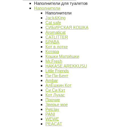
Наполнители для туалетов
Наполнители
Наполнители
Jack&King
Cat safe
СИБИРСКАЯ КОШКА
Aromaticat
CATLITTER
БРАВА
Кот в лотке
Котяра
Кошки Матрёшки
Mr.Fresh
HAKASE AREKKUSU
Little Friends
Пи-Пи-Бент
Ambar
АлЁшкин Кот
Си Си Кэт
Кот Лукас
Прочие
Зверье мое
Petclay
PANI
WEWE
PEACAT