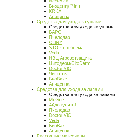
Neoterica
Биоцентр "Чин"
KRKA
Апиценна
Средства для ухода за ушами
Средства для ухода за ушами
БАРС
Пчелодар
CLINY
STOP-проблема
Veda
НВЦ Агроветзащита
Цитодерм/CitoDerm
Doctor VIC
Чистотел
БиоВакс
Апиценна
Средства для ухода за лапами
Средства для ухода за лапами
Mr.Gee
Айда гулять!
Пчелодар
Doctor VIC
Veda
БиоВакс
Апиценна
Расходные материалы