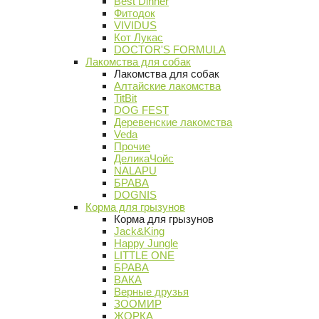
Best Dinner
Фитодок
VIVIDUS
Кот Лукас
DOCTOR'S FORMULA
Лакомства для собак
Лакомства для собак
Алтайские лакомства
TitBit
DOG FEST
Деревенские лакомства
Veda
Прочие
ДеликаЧойс
NALAPU
БРАВА
DOGNIS
Корма для грызунов
Корма для грызунов
Jack&King
Happy Jungle
LITTLE ONE
БРАВА
ВАКА
Верные друзья
ЗООМИР
ЖОРКА