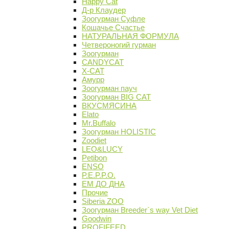
Happy Cat
Д-р Клаудер
Зоогурман Суфле
Кошачье Счастье
НАТУРАЛЬНАЯ ФОРМУЛА
Четвероногий гурман
Зоогурман
CANDYCAT
X-CAT
Амурр
Зоогурман пауч
Зоогурман BIG CAT
ВКУСМЯСИНА
Elato
Mr.Buffalo
Зоогурман HOLISTIC
Zoodiet
LEO&LUCY
Petibon
ENSO
P.E.P.P.O.
ЕМ ДО ДНА
Прочие
Siberia ZOO
Зоогурман Breeder`s way Vet Diet
Goodwin
PROFIFEED