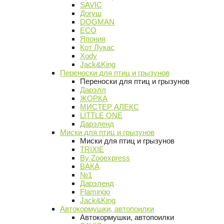
SAVIC
Догуш
DOGMAN
ECO
Япония
Кот Лукас
Xody
Jack&King
Переноски для птиц и грызунов
Переноски для птиц и грызунов
Дарэлл
ЖОРКА
МИСТЕР АЛЕКС
LITTLE ONE
Дарэленд
Миски для птиц и грызунов
Миски для птиц и грызунов
TRIXIE
By Zooexpress
ВАКА
№1
Дарэленд
Flamingo
Jack&King
Автокормушки, автопоилки
Автокормушки, автопоилки