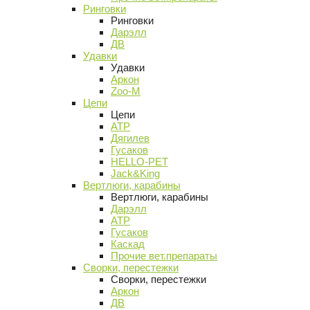
Ринговки
Ринговки
Дарэлл
ДВ
Удавки
Удавки
Аркон
Zoo-M
Цепи
Цепи
АТР
Дягилев
Гусаков
HELLO-PET
Jack&King
Вертлюги, карабины
Вертлюги, карабины
Дарэлл
АТР
Гусаков
Каскад
Прочие вет.препараты
Сворки, перестежки
Сворки, перестежки
Аркон
ДВ