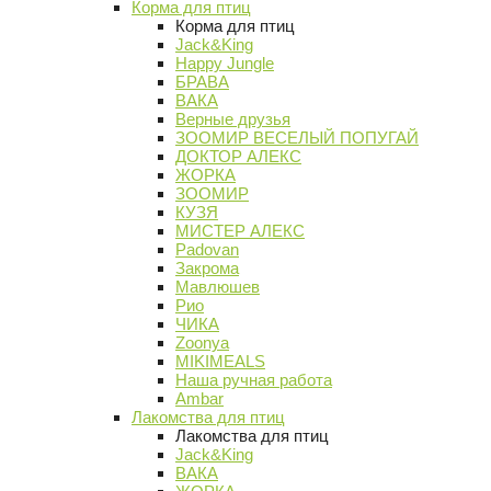
Корма для птиц
Корма для птиц
Jack&King
Happy Jungle
БРАВА
ВАКА
Верные друзья
ЗООМИР ВЕСЕЛЫЙ ПОПУГАЙ
ДОКТОР АЛЕКС
ЖОРКА
ЗООМИР
КУЗЯ
МИСТЕР АЛЕКС
Padovan
Закрома
Мавлюшев
Рио
ЧИКА
Zoonya
MIKIMEALS
Наша ручная работа
Ambar
Лакомства для птиц
Лакомства для птиц
Jack&King
ВАКА