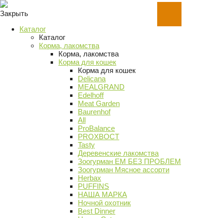
Закрыть
Каталог
Каталог
Корма, лакомства
Корма, лакомства
Корма для кошек
Корма для кошек
Delicana
MEALGRAND
Edelhoff
Meat Garden
Baurenhof
All
ProBalance
PROХВОСТ
Tasty
Деревенские лакомства
Зоогурман ЕМ БЕЗ ПРОБЛЕМ
Зоогурман Мясное ассорти
Herbax
PUFFINS
НАША МАРКА
Ночной охотник
Best Dinner