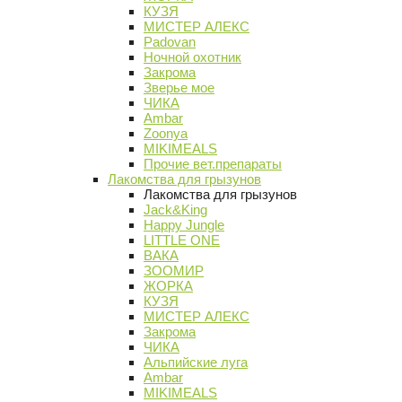
КУЗЯ
МИСТЕР АЛЕКС
Padovan
Ночной охотник
Закрома
Зверье мое
ЧИКА
Ambar
Zoonya
MIKIMEALS
Прочие вет.препараты
Лакомства для грызунов
Лакомства для грызунов
Jack&King
Happy Jungle
LITTLE ONE
ВАКА
ЗООМИР
ЖОРКА
КУЗЯ
МИСТЕР АЛЕКС
Закрома
ЧИКА
Альпийские луга
Ambar
MIKIMEALS