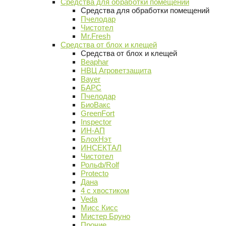
Средства для обработки помещений
Средства для обработки помещений
Пчелодар
Чистотел
Mr.Fresh
Средства от блох и клещей
Средства от блох и клещей
Beaphar
НВЦ Агроветзащита
Bayer
БАРС
Пчелодар
БиоВакс
GreenFort
Inspector
ИН-АП
БлохНэт
ИНСЕКТАЛ
Чистотел
Рольф/Rolf
Protecto
Дана
4 с хвостиком
Veda
Мисс Кисс
Мистер Бруно
Прочие