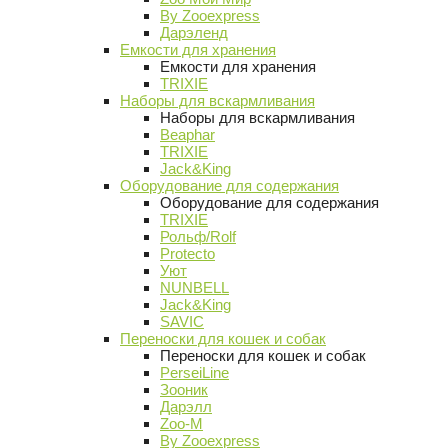
By Zooexpress
Дарэленд
Емкости для хранения
Емкости для хранения
TRIXIE
Наборы для вскармливания
Наборы для вскармливания
Beaphar
TRIXIE
Jack&King
Оборудование для содержания
Оборудование для содержания
TRIXIE
Рольф/Rolf
Protecto
Уют
NUNBELL
Jack&King
SAVIC
Переноски для кошек и собак
Переноски для кошек и собак
PerseiLine
Зооник
Дарэлл
Zoo-M
By Zooexpress