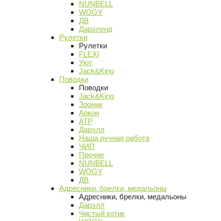
NUNBELL
WOGY
ДВ
Дарэленд
Рулетки
Рулетки
FLEXI
Уют
Jack&King
Поводки
Поводки
Jack&King
Зооник
Аркон
АТР
Дарэлл
Наша ручная работа
ЧИП
Прочие
NUNBELL
WOGY
ДВ
Адресники, брелки, медальоны
Адресники, брелки, медальоны
Дарэлл
Чистый котик