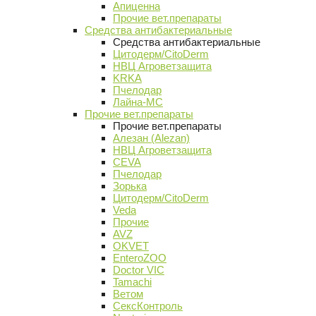
Апиценна
Прочие вет.препараты
Средства антибактериальные
Средства антибактериальные
Цитодерм/CitoDerm
НВЦ Агроветзащита
KRKA
Пчелодар
Лайна-МС
Прочие вет.препараты
Прочие вет.препараты
Алезан (Alezan)
НВЦ Агроветзащита
CEVA
Пчелодар
Зорька
Цитодерм/CitoDerm
Veda
Прочие
AVZ
OKVET
EnteroZOO
Doctor VIC
Tamachi
Ветом
СексКонтроль