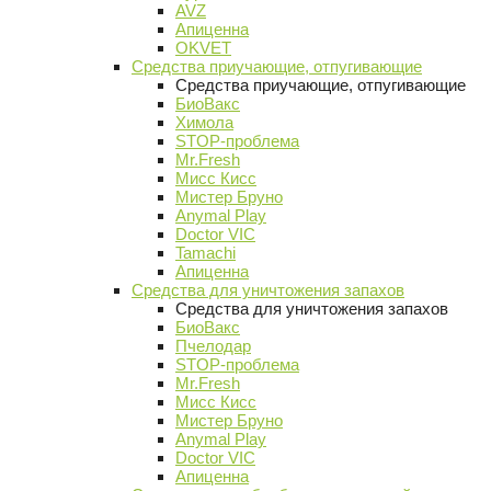
AVZ
Апиценна
OKVET
Средства приучающие, отпугивающие
Средства приучающие, отпугивающие
БиоВакс
Химола
STOP-проблема
Mr.Fresh
Мисс Кисс
Мистер Бруно
Anymal Play
Doctor VIC
Tamachi
Апиценна
Средства для уничтожения запахов
Средства для уничтожения запахов
БиоВакс
Пчелодар
STOP-проблема
Mr.Fresh
Мисс Кисс
Мистер Бруно
Anymal Play
Doctor VIC
Апиценна