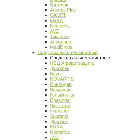
Фитодок
Anymal Play
OKVET
KRKA
Neoterica
AVZ
Тиксфли
Апиценна
MaxiDrops
Средства антигельминтные
Средства антигельминтные
НВЦ Агроветзащита
Дирофен
Bayer
NOVARTIS
Пчелодар
Вермидин
Гельминтал
Празител
Чистотел
Inspector
Supramil
Диронет
KRKA
Neoterica
AVZ