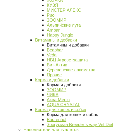
ЖОРКА
КУЗЯ
МИСТЕР АЛЕКС
Рио
ЗООМИР
Альпийские луга
Ambar
Happy Jungle
Витамины и добавки
Витамины и добавки
Beaphar
Veda
НВЦ Агроветзащита
Вит-Актив
Деревенские лакомства
Прочие
Корма и добавки
Корма и добавки
ЗООМИР
ЧИКА
Аква-Меню
AQUA CRYSTAL
Корма для кошек и собак
Корма для кошек и собак
Baurenhof
Зоогурман Breeder`s way Vet Diet
Наполнители для туалетов