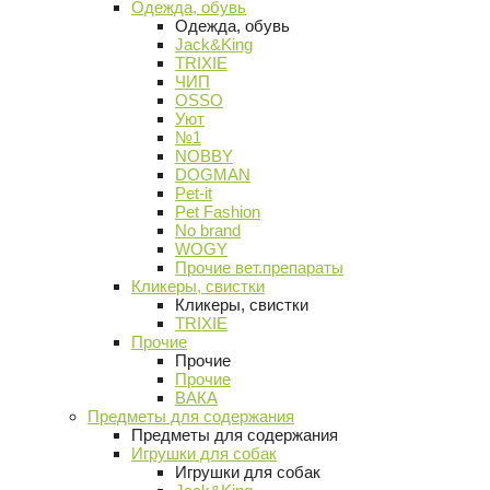
Одежда, обувь
Одежда, обувь
Jack&King
TRIXIE
ЧИП
OSSO
Уют
№1
NOBBY
DOGMAN
Pet-it
Pet Fashion
No brand
WOGY
Прочие вет.препараты
Кликеры, свистки
Кликеры, свистки
TRIXIE
Прочие
Прочие
Прочие
ВАКА
Предметы для содержания
Предметы для содержания
Игрушки для собак
Игрушки для собак