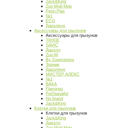
Jack&King
Zoo Мой Мир
Penn Plax
№1
ECO
Дарэленд
Аксессуары для грызунов
Аксессуары для грызунов
TRIXIE
SAVIC
Дарэлл
Zoo-M
By Zooexpress
Зооник
Дарэленд
МИСТЕР АЛЕКС
№1
ВАКА
Flamingo
PetStandArt
No brand
Jack&King
Клетки для грызунов
Клетки для грызунов
Jack&King
Дарэлл
Zoo Мой Мир