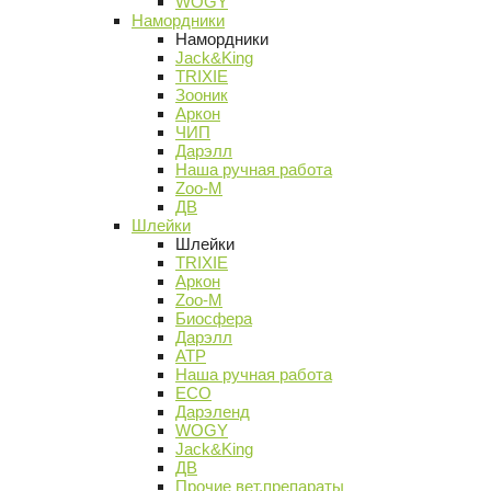
WOGY
Намордники
Намордники
Jack&King
TRIXIE
Зооник
Аркон
ЧИП
Дарэлл
Наша ручная работа
Zoo-M
ДВ
Шлейки
Шлейки
TRIXIE
Аркон
Zoo-M
Биосфера
Дарэлл
АТР
Наша ручная работа
ECO
Дарэленд
WOGY
Jack&King
ДВ
Прочие вет.препараты