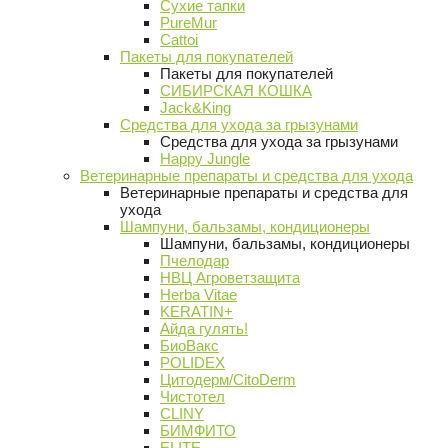
Сухие тапки
PureMur
Cattoi
Пакеты для покупателей
Пакеты для покупателей
СИБИРСКАЯ КОШКА
Jack&King
Средства для ухода за грызунами
Средства для ухода за грызунами
Happy Jungle
Ветеринарные препараты и средства для ухода
Ветеринарные препараты и средства для
ухода
Шампуни, бальзамы, кондиционеры
Шампуни, бальзамы, кондиционеры
Пчелодар
НВЦ Агроветзащита
Herba Vitae
KERATIN+
Айда гулять!
БиоВакс
POLIDEX
Цитодерм/CitoDerm
Чистотел
CLINY
БИМФИТО
ELITE