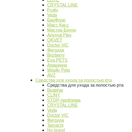
CRYSTAL LINE
Frutty
Veda
БиоФлор
Мисс Кисс
Мистер Бруно
Anymal Play
OKVET
Doctor VIC
Фитодок
Brizberry
Eva PETS
Апиценна
Woolly Pets
AVZ
Средства для ухода за полостью рта
Средства для ухода за полостью рта
Beaphar
CLINY
STOP-проблема
CRYSTAL LINE
Veda
Doctor VIC
Фитодок
Tamachi
No brand