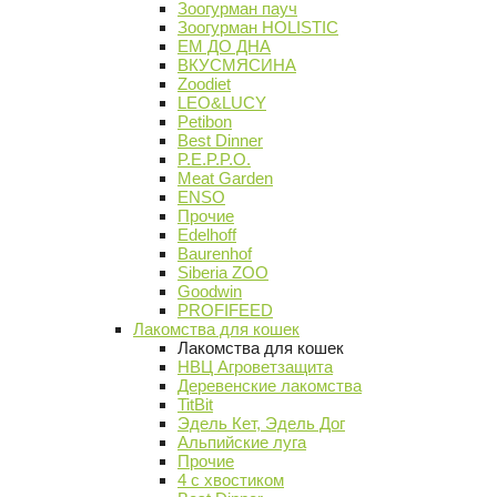
Зоогурман пауч
Зоогурман HOLISTIC
ЕМ ДО ДНА
ВКУСМЯСИНА
Zoodiet
LEO&LUCY
Petibon
Best Dinner
P.E.P.P.O.
Meat Garden
ENSO
Прочие
Edelhoff
Baurenhof
Siberia ZOO
Goodwin
PROFIFEED
Лакомства для кошек
Лакомства для кошек
НВЦ Агроветзащита
Деревенские лакомства
TitBit
Эдель Кет, Эдель Дог
Альпийские луга
Прочие
4 с хвостиком