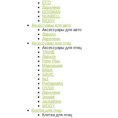
ECO
Дарэленд
DOGMAN
NUNBELL
WOGY
Аксессуары для авто
Аксессуары для авто
Дарэлл
Дарэленд
Аксессуары для птиц
Аксессуары для птиц
TRIXIE
Дарэлл
Penn Plax
Мавлюшев
ВАКА
SAVIC
№1
PetStandArt
OSSO
Дарэленд
Зооник
Jack&King
WOGY
Клетки для птиц
Клетки для птиц