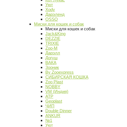
Уют
Xody
Дарэленд
OSSO
Миски для кошек и собак
Миски для кошек и собак
Jack&King
DEZZIE
TRIXIE
Zoo-M
Дарэлл
Догуш
ВАКА
Зооник
By Zooexpress
СИБИРСКАЯ КОШКА
Zoo Plast
NOBBY
VM (Индия)
АТР
Geoplast
ЧИП
Double Dinner
ANKUR
№1
Уют