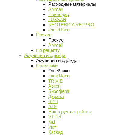
Расходные материалы
Animall
Пчелодар
LUXSAN
NEOTERICA VETPRO
Jack&King
Прочие
Прочие
Animall
По рецепту
Амуниция и одежда
Амуниция и одежда
Ошейники
Ошейники
Jack&King
TRIXIE
Аркон
Биосфера
Дарэлл
ЧИП
АТР
Наша ручная работа
V.I.Pet
№1
Уют
Каскад