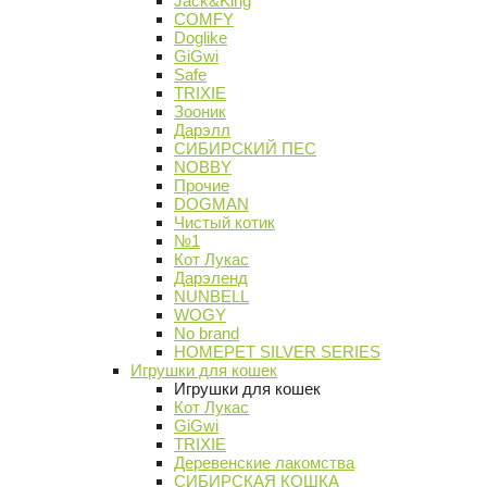
Jack&King
COMFY
Doglike
GiGwi
Safe
TRIXIE
Зооник
Дарэлл
СИБИРСКИЙ ПЕС
NOBBY
Прочие
DOGMAN
Чистый котик
№1
Кот Лукас
Дарэленд
NUNBELL
WOGY
No brand
HOMEPET SILVER SERIES
Игрушки для кошек
Игрушки для кошек
Кот Лукас
GiGwi
TRIXIE
Деревенские лакомства
СИБИРСКАЯ КОШКА