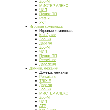
Zoo-M
МИСТЕР АЛЕКС
ЧИП
Пушок ПП
Petsiki
Уют
Игровые комплексы
Игровые комплексы
Кот Лукас
Зооник
Дарэлл
Zoo-M
ЧИП
Пушок ПП
PerseiLine
Дарэленд
Домики, лежанки
Домики, лежанки
PerseiLine
TRIXIE
Дарэлл
Зооник
МИСТЕР АЛЕКС
Zoo-M
ЧИП
АТР
Кот Лукас