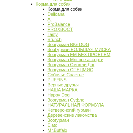
Корма для собак
Корма для собак
Delicana
All
ProBalance
PROХВОСТ
Tasty
Brunch
Зоогурман BIG DOG
ЗооГурман БОЛЬШАЯ МИСКА
Зоогурман ЕМ БЕЗ ПРОБЛЕМ
Зоогурман Мясное ассорти
Зоогурман Смолли Дог
Зоогурман СПЕЦМЯС
Собачье Счастье
PUFFINS
Верные друзья
НАША МАРКА
Happy Dog
Зоогурман Суфле
НАТУРАЛЬНАЯ ФОРМУЛА
Четвероногий гурман
Деревенские лакомства
Зоогурман
Elato
Mr.Buffalo