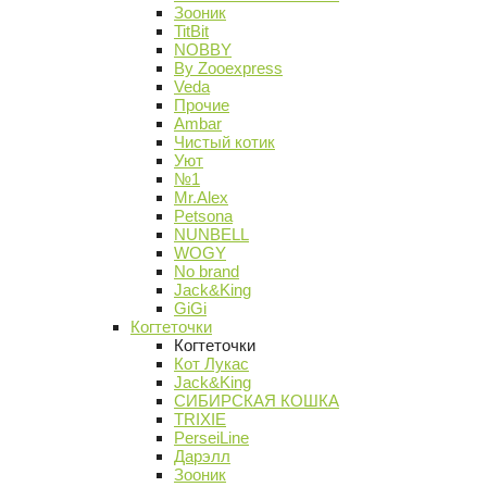
Зооник
TitBit
NOBBY
By Zooexpress
Veda
Прочие
Ambar
Чистый котик
Уют
№1
Mr.Alex
Petsona
NUNBELL
WOGY
No brand
Jack&King
GiGi
Когтеточки
Когтеточки
Кот Лукас
Jack&King
СИБИРСКАЯ КОШКА
TRIXIE
PerseiLine
Дарэлл
Зооник