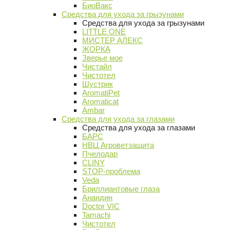
БиоВакс
Средства для ухода за грызунами
Средства для ухода за грызунами
LITTLE ONE
МИСТЕР АЛЕКС
ЖОРКА
Зверье мое
Чистайл
Чистотел
Шустрик
AromatiPet
Aromaticat
Ambar
Средства для ухода за глазами
Средства для ухода за глазами
БАРС
НВЦ Агроветзащита
Пчелодар
CLINY
STOP-проблема
Veda
Бриллиантовые глаза
Анандин
Doctor VIC
Tamachi
Чистотел