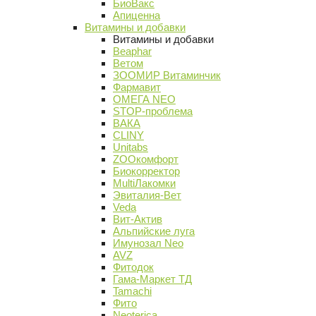
БиоВакс
Апиценна
Витамины и добавки
Витамины и добавки
Beaphar
Ветом
ЗООМИР Витаминчик
Фармавит
ОМЕГА NEO
STOP-проблема
ВАКА
CLINY
Unitabs
ZOOкомфорт
Биокорректор
MultiЛакомки
Эвиталия-Вет
Veda
Вит-Актив
Альпийские луга
Имунозал Neo
AVZ
Фитодок
Гама-Маркет ТД
Tamachi
Фито
Neoterica