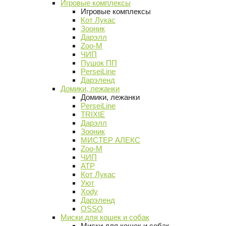
Игровые комплексы
Игровые комплексы
Кот Лукас
Зооник
Дарэлл
Zoo-M
ЧИП
Пушок ПП
PerseiLine
Дарэленд
Домики, лежанки
Домики, лежанки
PerseiLine
TRIXIE
Дарэлл
Зооник
МИСТЕР АЛЕКС
Zoo-M
ЧИП
АТР
Кот Лукас
Уют
Xody
Дарэленд
OSSO
Миски для кошек и собак
Миски для кошек и собак