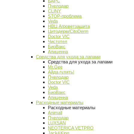
БАРС
Пчелодар
CLINY
STOP-проблема
Veda
НВЦ Агроветзащита
Цитодерм/CitoDerm
Doctor VIC
Чистотел
БиоВакс
Апиценна
Средства для ухода за лапами
Средства для ухода за лапами
Mr.Gee
Айда гулять!
Пчелодар
Doctor VIC
Veda
БиоВакс
Апиценна
Расходные материалы
Расходные материалы
Animall
Пчелодар
LUXSAN
NEOTERICA VETPRO
Jack&King