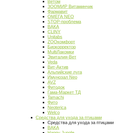
Ветом
ЗООМИР Витаминчик
Фармавит
ОМЕГА NEO
STOP-проблема
ВАКА
CLINY
Unitabs
ZOOкомфорт
Биокорректор
MultiЛакомки
Эвиталия-Вет
Veda
Вит-Актив
Альпийские луга
Имунозал Neo
AVZ
Фитодок
Гама-Маркет ТД
Tamachi
Фито
Neoterica
Welco
Средства для ухода за птицами
Средства для ухода за птицами
ВАКА
Happy Jungle