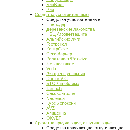
БиоВакс
Рио
Средства успокоительные
Средства успокоительные
Пчелодар
Деревенские лакомства
НВЦ Агроветзащита
Альпийские луга
Гестренол
КонтрСекс
Секс-барьер
Релаксивет/Relaxivet
4 с хвостиком
Veda
Экспресс успокоин
Doctor VIC
STOP-проблема
Tamachi
СексКонтроль
Neoterica
Курс Успокоин
AVZ
Апиценна
OKVET
Средства приучающие, отпугивающие
Средства приучающие, отпугивающие