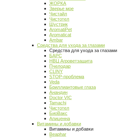
ЖОРКА
Зверье мое
Чистайл
Чистотел
Шустрик
AromatiPet
Aromaticat
Ambar
Средства для ухода за глазами
Средства для ухода за глазами
БАРС
НВЦ Агроветзащита
Пчелодар
CLINY
STOP-проблема
Veda
Бриллиантовые глаза
Анандин
Doctor VIC
Tamachi
Чистотел
БиоВакс
Апиценна
Витамины и добавки
Витамины и добавки
Beaphar