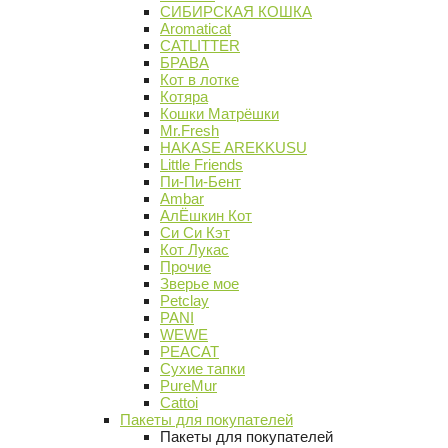
СИБИРСКАЯ КОШКА
Aromaticat
CATLITTER
БРАВА
Кот в лотке
Котяра
Кошки Матрёшки
Mr.Fresh
HAKASE AREKKUSU
Little Friends
Пи-Пи-Бент
Ambar
АлЁшкин Кот
Си Си Кэт
Кот Лукас
Прочие
Зверье мое
Petclay
PANI
WEWE
PEACAT
Сухие тапки
PureMur
Cattoi
Пакеты для покупателей
Пакеты для покупателей