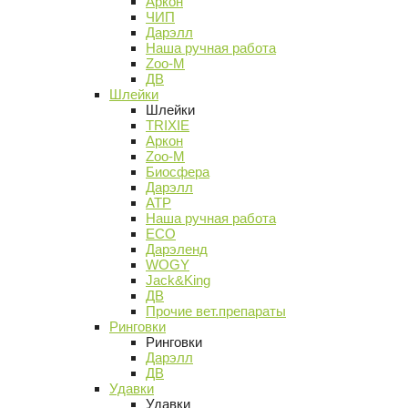
Аркон
ЧИП
Дарэлл
Наша ручная работа
Zoo-M
ДВ
Шлейки
Шлейки
TRIXIE
Аркон
Zoo-M
Биосфера
Дарэлл
АТР
Наша ручная работа
ECO
Дарэленд
WOGY
Jack&King
ДВ
Прочие вет.препараты
Ринговки
Ринговки
Дарэлл
ДВ
Удавки
Удавки