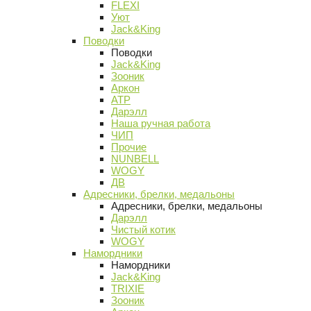
FLEXI
Уют
Jack&King
Поводки
Поводки
Jack&King
Зооник
Аркон
АТР
Дарэлл
Наша ручная работа
ЧИП
Прочие
NUNBELL
WOGY
ДВ
Адресники, брелки, медальоны
Адресники, брелки, медальоны
Дарэлл
Чистый котик
WOGY
Намордники
Намордники
Jack&King
TRIXIE
Зооник