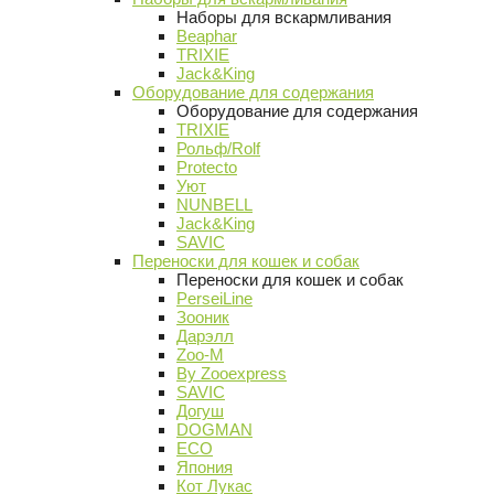
Наборы для вскармливания
Beaphar
TRIXIE
Jack&King
Оборудование для содержания
Оборудование для содержания
TRIXIE
Рольф/Rolf
Protecto
Уют
NUNBELL
Jack&King
SAVIC
Переноски для кошек и собак
Переноски для кошек и собак
PerseiLine
Зооник
Дарэлл
Zoo-M
By Zooexpress
SAVIC
Догуш
DOGMAN
ECO
Япония
Кот Лукас