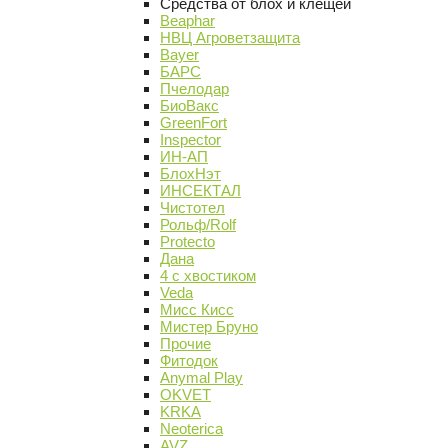
Средства от блох и клещей
Beaphar
НВЦ Агроветзащита
Bayer
БАРС
Пчелодар
БиоВакс
GreenFort
Inspector
ИН-АП
БлохНэт
ИНСЕКТАЛ
Чистотел
Рольф/Rolf
Protecto
Дана
4 с хвостиком
Veda
Мисс Кисс
Мистер Бруно
Прочие
Фитодок
Anymal Play
OKVET
KRKA
Neoterica
AVZ