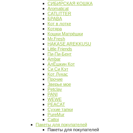
СИБИРСКАЯ КОШКА
Aromaticat
CATLITTER
БРАВА
Кот в лотке
Котяра
Кошки Матрёшки
Mr.Fresh
HAKASE AREKKUSU
Little Friends
Пи-Пи-Бент
Ambar
АлЁшкин Кот
Си Си Кэт
Кот Лукас
Прочие
Зверье мое
Petclay
PANI
WEWE
PEACAT
Сухие тапки
PureMur
Cattoi
Пакеты для покупателей
Пакеты для покупателей