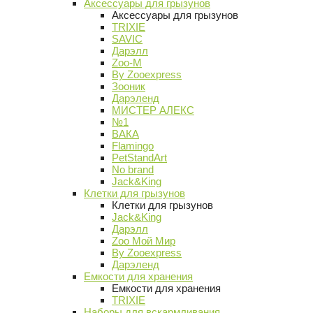
Аксессуары для грызунов
Аксессуары для грызунов
TRIXIE
SAVIC
Дарэлл
Zoo-M
By Zooexpress
Зооник
Дарэленд
МИСТЕР АЛЕКС
№1
ВАКА
Flamingo
PetStandArt
No brand
Jack&King
Клетки для грызунов
Клетки для грызунов
Jack&King
Дарэлл
Zoo Мой Мир
By Zooexpress
Дарэленд
Емкости для хранения
Емкости для хранения
TRIXIE
Наборы для вскармливания