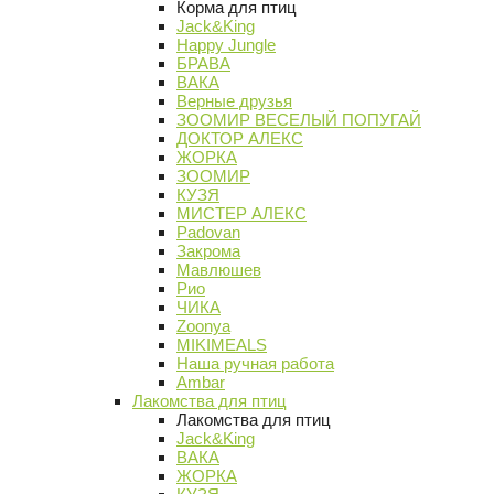
Корма для птиц
Jack&King
Happy Jungle
БРАВА
ВАКА
Верные друзья
ЗООМИР ВЕСЕЛЫЙ ПОПУГАЙ
ДОКТОР АЛЕКС
ЖОРКА
ЗООМИР
КУЗЯ
МИСТЕР АЛЕКС
Padovan
Закрома
Мавлюшев
Рио
ЧИКА
Zoonya
MIKIMEALS
Наша ручная работа
Ambar
Лакомства для птиц
Лакомства для птиц
Jack&King
ВАКА
ЖОРКА