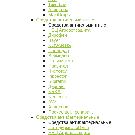
Тиксфли
Апиценна
MaxiDrops
Средства антигельминтные
Средства антигельминтные
НВЦ Агроветзащита
Дирофен
Bayer
NOVARTIS
Пчелодар
Вермидин
Гельминтал
Празител
Чистотел
Inspector
Supramil
Диронет
KRKA
Neoterica
AVZ
Апиценна
Прочие вет.препараты
Средства антибактериальные
Средства антибактериальные
Цитодерм/CitoDerm
НВЦ Агроветзащита