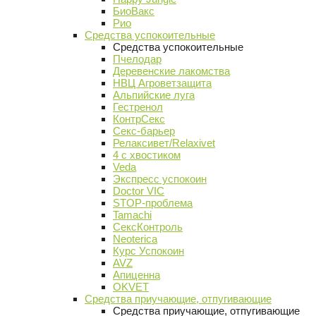
БиоВакс
Рио
Средства успокоительные
Средства успокоительные
Пчелодар
Деревенские лакомства
НВЦ Агроветзащита
Альпийские луга
Гестренол
КонтрСекс
Секс-барьер
Релаксивет/Relaxivet
4 с хвостиком
Veda
Экспресс успокоин
Doctor VIC
STOP-проблема
Tamachi
СексКонтроль
Neoterica
Курс Успокоин
AVZ
Апиценна
OKVET
Средства приучающие, отпугивающие
Средства приучающие, отпугивающие