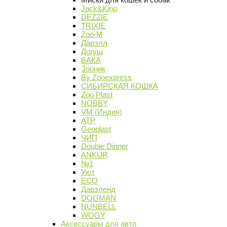
Jack&King
DEZZIE
TRIXIE
Zoo-M
Дарэлл
Догуш
ВАКА
Зооник
By Zooexpress
СИБИРСКАЯ КОШКА
Zoo Plast
NOBBY
VM (Индия)
АТР
Geoplast
ЧИП
Double Dinner
ANKUR
№1
Уют
ECO
Дарэленд
DOGMAN
NUNBELL
WOGY
Аксессуары для авто