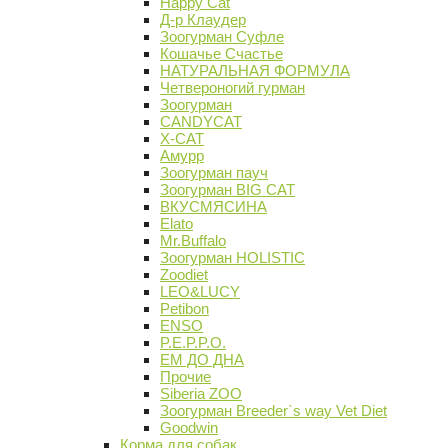
Happy Cat
Д-р Клаудер
Зоогурман Суфле
Кошачье Счастье
НАТУРАЛЬНАЯ ФОРМУЛА
Четвероногий гурман
Зоогурман
CANDYCAT
X-CAT
Амурр
Зоогурман пауч
Зоогурман BIG CAT
ВКУСМЯСИНА
Elato
Mr.Buffalo
Зоогурман HOLISTIC
Zoodiet
LEO&LUCY
Petibon
ENSO
P.E.P.P.O.
ЕМ ДО ДНА
Прочие
Siberia ZOO
Зоогурман Breeder`s way Vet Diet
Goodwin
Корма для собак