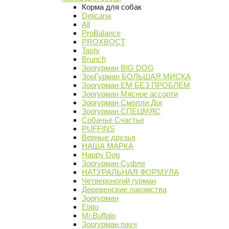
Корма для собак
Delicana
All
ProBalance
PROХВОСТ
Tasty
Brunch
Зоогурман BIG DOG
ЗооГурман БОЛЬШАЯ МИСКА
Зоогурман ЕМ БЕЗ ПРОБЛЕМ
Зоогурман Мясное ассорти
Зоогурман Смолли Дог
Зоогурман СПЕЦМЯС
Собачье Счастье
PUFFINS
Верные друзья
НАША МАРКА
Happy Dog
Зоогурман Суфле
НАТУРАЛЬНАЯ ФОРМУЛА
Четвероногий гурман
Деревенские лакомства
Зоогурман
Elato
Mr.Buffalo
Зоогурман пауч