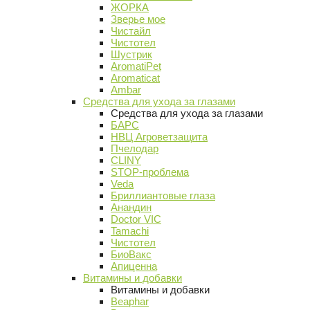
ЖОРКА
Зверье мое
Чистайл
Чистотел
Шустрик
AromatiPet
Aromaticat
Ambar
Средства для ухода за глазами
Средства для ухода за глазами
БАРС
НВЦ Агроветзащита
Пчелодар
CLINY
STOP-проблема
Veda
Бриллиантовые глаза
Анандин
Doctor VIC
Tamachi
Чистотел
БиоВакс
Апиценна
Витамины и добавки
Витамины и добавки
Beaphar