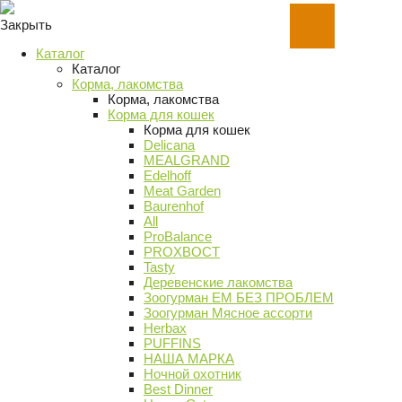
Закрыть
Каталог
Каталог
Корма, лакомства
Корма, лакомства
Корма для кошек
Корма для кошек
Delicana
MEALGRAND
Edelhoff
Meat Garden
Baurenhof
All
ProBalance
PROХВОСТ
Tasty
Деревенские лакомства
Зоогурман ЕМ БЕЗ ПРОБЛЕМ
Зоогурман Мясное ассорти
Herbax
PUFFINS
НАША МАРКА
Ночной охотник
Best Dinner