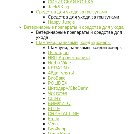
СИБИРСКАЯ КОШКА
Jack&King
Средства для ухода за грызунами
Средства для ухода за грызунами
Happy Jungle
Ветеринарные препараты и средства для ухода
Ветеринарные препараты и средства для
ухода
Шампуни, бальзамы, кондиционеры
Шампуни, бальзамы, кондиционеры
Пчелодар
НВЦ Агроветзащита
Herba Vitae
KERATIN+
Айда гулять!
БиоВакс
POLIDEX
Цитодерм/CitoDerm
Чистотел
CLINY
БИМФИТО
ELITE
CRYSTAL LINE
Frutty
Veda
БиоФлор
Мисс Кисс