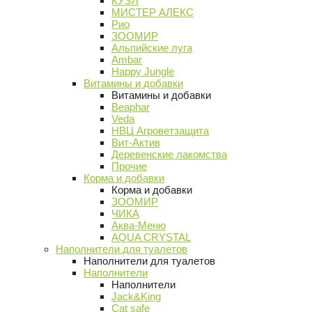
КУЗЯ
МИСТЕР АЛЕКС
Рио
ЗООМИР
Альпийские луга
Ambar
Happy Jungle
Витамины и добавки
Витамины и добавки
Beaphar
Veda
НВЦ Агроветзащита
Вит-Актив
Деревенские лакомства
Прочие
Корма и добавки
Корма и добавки
ЗООМИР
ЧИКА
Аква-Меню
AQUA CRYSTAL
Наполнители для туалетов
Наполнители для туалетов
Наполнители
Наполнители
Jack&King
Cat safe