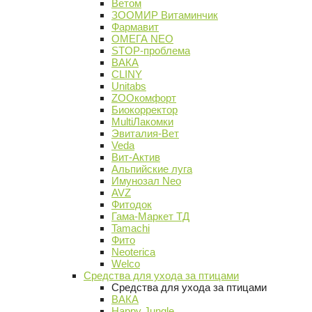
Ветом
ЗООМИР Витаминчик
Фармавит
ОМЕГА NEO
STOP-проблема
ВАКА
CLINY
Unitabs
ZOOкомфорт
Биокорректор
MultiЛакомки
Эвиталия-Вет
Veda
Вит-Актив
Альпийские луга
Имунозал Neo
AVZ
Фитодок
Гама-Маркет ТД
Tamachi
Фито
Neoterica
Welco
Средства для ухода за птицами
Средства для ухода за птицами
ВАКА
Happy Jungle