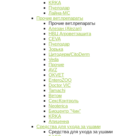
KRKA
Пчелодар
Лайна-МС
Прочие вет.препараты
Прочие вет.препараты
Алезан (Alezan)
НВЦ Агроветзащита
CEVA
Пчелодар
Зорька
Цитодерм/CitoDerm
Veda
Прочие
AVZ
OKVET
EnteroZOO
Doctor VIC
Tamachi
Ветом
СексКонтроль
Neoterica
Биоцентр "Чин"
KRKA
Апиценна
Средства для ухода за ушами
Средства для ухода за ушами