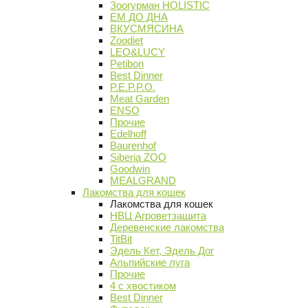
Зоогурман HOLISTIC
ЕМ ДО ДНА
ВКУСМЯСИНА
Zoodiet
LEO&LUCY
Petibon
Best Dinner
P.E.P.P.O.
Meat Garden
ENSO
Прочие
Edelhoff
Baurenhof
Siberia ZOO
Goodwin
MEALGRAND
Лакомства для кошек
Лакомства для кошек
НВЦ Агроветзащита
Деревенские лакомства
TitBit
Эдель Кет, Эдель Дог
Альпийские луга
Прочие
4 с хвостиком
Best Dinner