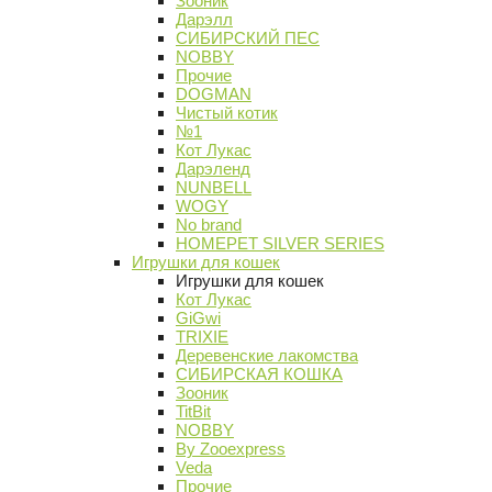
Зооник
Дарэлл
СИБИРСКИЙ ПЕС
NOBBY
Прочие
DOGMAN
Чистый котик
№1
Кот Лукас
Дарэленд
NUNBELL
WOGY
No brand
HOMEPET SILVER SERIES
Игрушки для кошек
Игрушки для кошек
Кот Лукас
GiGwi
TRIXIE
Деревенские лакомства
СИБИРСКАЯ КОШКА
Зооник
TitBit
NOBBY
By Zooexpress
Veda
Прочие