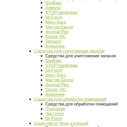
БиоВакс
Химола
STOP-проблема
Mr.Fresh
Мисс Кисс
Мистер Бруно
Anymal Play
Doctor VIC
Tamachi
Апиценна
Средства для уничтожения запахов
Средства для уничтожения запахов
БиоВакс
STOP-проблема
Mr.Fresh
Мисс Кисс
Мистер Бруно
Anymal Play
Doctor VIC
Апиценна
Средства для обработки помещений
Средства для обработки помещений
Пчелодар
Чистотел
Mr.Fresh
Средства от блох и клещей