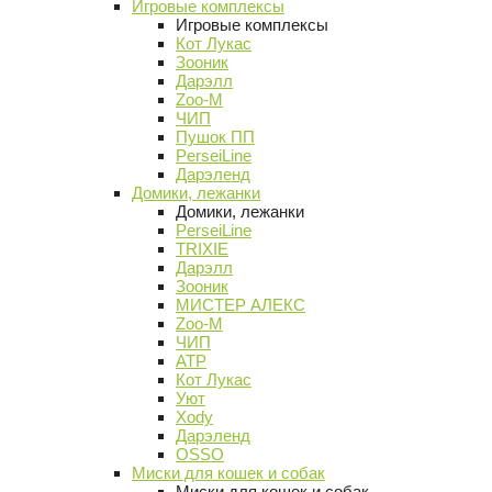
Игровые комплексы
Игровые комплексы
Кот Лукас
Зооник
Дарэлл
Zoo-M
ЧИП
Пушок ПП
PerseiLine
Дарэленд
Домики, лежанки
Домики, лежанки
PerseiLine
TRIXIE
Дарэлл
Зооник
МИСТЕР АЛЕКС
Zoo-M
ЧИП
АТР
Кот Лукас
Уют
Xody
Дарэленд
OSSO
Миски для кошек и собак
Миски для кошек и собак