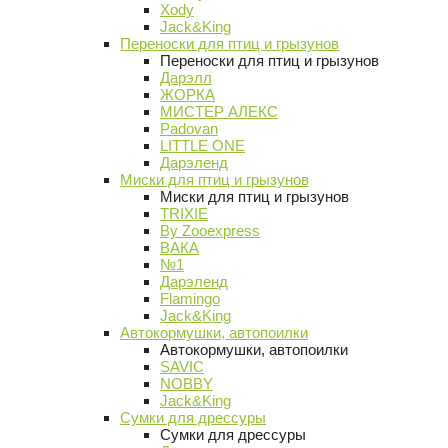
Xody
Jack&King
Переноски для птиц и грызунов
Переноски для птиц и грызунов
Дарэлл
ЖОРКА
МИСТЕР АЛЕКС
Padovan
LITTLE ONE
Дарэленд
Миски для птиц и грызунов
Миски для птиц и грызунов
TRIXIE
By Zooexpress
ВАКА
№1
Дарэленд
Flamingo
Jack&King
Автокормушки, автопоилки
Автокормушки, автопоилки
SAVIC
NOBBY
Jack&King
Сумки для дрессуры
Сумки для дрессуры