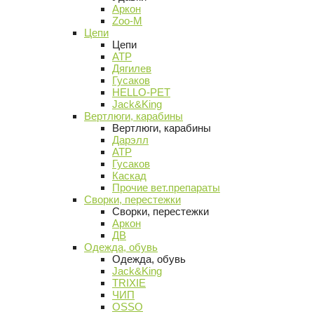
Аркон
Zoo-M
Цепи
Цепи
АТР
Дягилев
Гусаков
HELLO-PET
Jack&King
Вертлюги, карабины
Вертлюги, карабины
Дарэлл
АТР
Гусаков
Каскад
Прочие вет.препараты
Сворки, перестежки
Сворки, перестежки
Аркон
ДВ
Одежда, обувь
Одежда, обувь
Jack&King
TRIXIE
ЧИП
OSSO