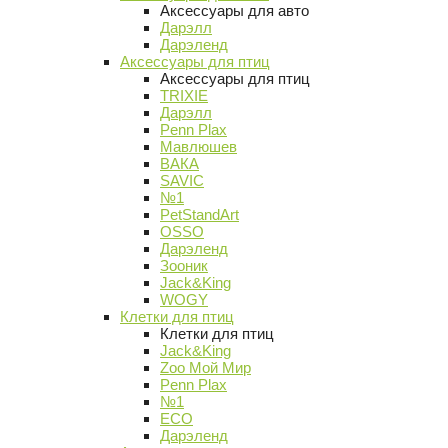
Аксессуары для авто
Дарэлл
Дарэленд
Аксессуары для птиц
Аксессуары для птиц
TRIXIE
Дарэлл
Penn Plax
Мавлюшев
ВАКА
SAVIC
№1
PetStandArt
OSSO
Дарэленд
Зооник
Jack&King
WOGY
Клетки для птиц
Клетки для птиц
Jack&King
Zoo Мой Мир
Penn Plax
№1
ECO
Дарэленд