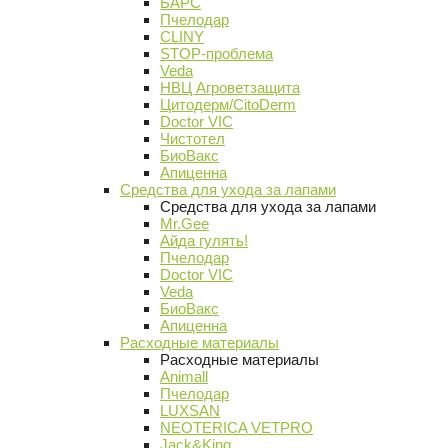
БАРС
Пчелодар
CLINY
STOP-проблема
Veda
НВЦ Агроветзащита
Цитодерм/CitoDerm
Doctor VIC
Чистотел
БиоВакс
Апиценна
Средства для ухода за лапами
Средства для ухода за лапами
Mr.Gee
Айда гулять!
Пчелодар
Doctor VIC
Veda
БиоВакс
Апиценна
Расходные материалы
Расходные материалы
Animall
Пчелодар
LUXSAN
NEOTERICA VETPRO
Jack&King