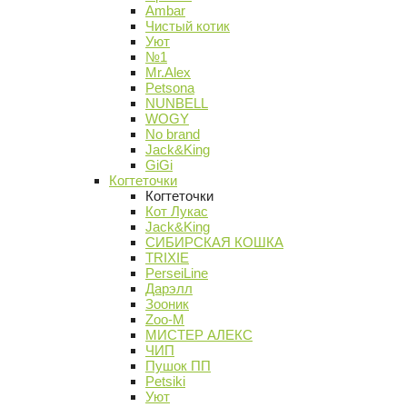
Ambar
Чистый котик
Уют
№1
Mr.Alex
Petsona
NUNBELL
WOGY
No brand
Jack&King
GiGi
Когтеточки
Когтеточки
Кот Лукас
Jack&King
СИБИРСКАЯ КОШКА
TRIXIE
PerseiLine
Дарэлл
Зооник
Zoo-M
МИСТЕР АЛЕКС
ЧИП
Пушок ПП
Petsiki
Уют