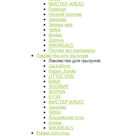
МИСТЕР АЛЕКС
Padovan
Ночной охотник
Закрома
Зверье мое
ЧИКА
Ambar
Zoonya
MIKIMEALS
Прочие вет.препараты
Лакомства для грызунов
Лакомства для грызунов
Jack&King
Happy Jungle
LITTLE ONE
ВАКА
ЗООМИР
ЖОРКА
КУЗЯ
МИСТЕР АЛЕКС
Закрома
ЧИКА
Альпийские луга
Ambar
MIKIMEALS
Корма для птиц