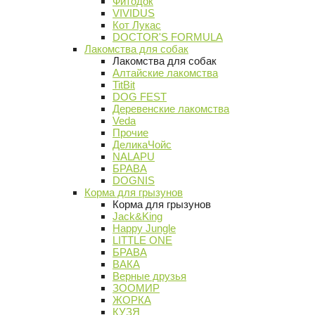
Фитодок
VIVIDUS
Кот Лукас
DOCTOR'S FORMULA
Лакомства для собак
Лакомства для собак
Алтайские лакомства
TitBit
DOG FEST
Деревенские лакомства
Veda
Прочие
ДеликаЧойс
NALAPU
БРАВА
DOGNIS
Корма для грызунов
Корма для грызунов
Jack&King
Happy Jungle
LITTLE ONE
БРАВА
ВАКА
Верные друзья
ЗООМИР
ЖОРКА
КУЗЯ