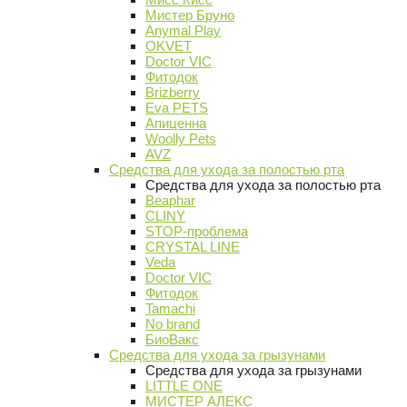
Мистер Бруно
Anymal Play
OKVET
Doctor VIC
Фитодок
Brizberry
Eva PETS
Апиценна
Woolly Pets
AVZ
Средства для ухода за полостью рта
Средства для ухода за полостью рта
Beaphar
CLINY
STOP-проблема
CRYSTAL LINE
Veda
Doctor VIC
Фитодок
Tamachi
No brand
БиоВакс
Средства для ухода за грызунами
Средства для ухода за грызунами
LITTLE ONE
МИСТЕР АЛЕКС