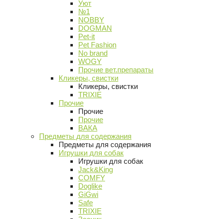
Уют
№1
NOBBY
DOGMAN
Pet-it
Pet Fashion
No brand
WOGY
Прочие вет.препараты
Кликеры, свистки
Кликеры, свистки
TRIXIE
Прочие
Прочие
Прочие
ВАКА
Предметы для содержания
Предметы для содержания
Игрушки для собак
Игрушки для собак
Jack&King
COMFY
Doglike
GiGwi
Safe
TRIXIE