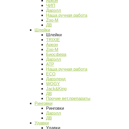
Аркон
ЧИП
Дарэлл
Наша ручная работа
Zoo-M
ДВ
Шлейки
Шлейки
TRIXIE
Аркон
Zoo-M
Биосфера
Дарэлл
АТР
Наша ручная работа
ECO
Дарэленд
WOGY
Jack&King
ДВ
Прочие вет.препараты
Ринговки
Ринговки
Дарэлл
ДВ
Удавки
Удавки