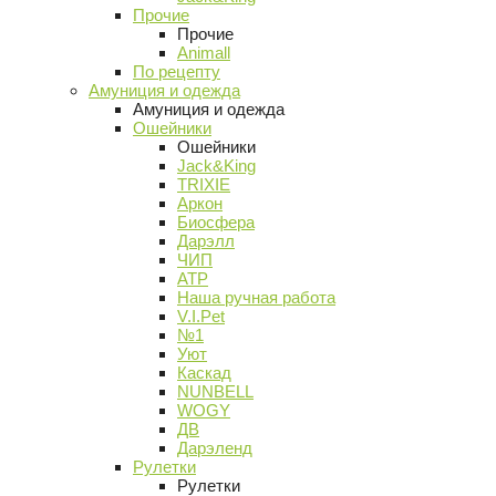
Прочие
Прочие
Animall
По рецепту
Амуниция и одежда
Амуниция и одежда
Ошейники
Ошейники
Jack&King
TRIXIE
Аркон
Биосфера
Дарэлл
ЧИП
АТР
Наша ручная работа
V.I.Pet
№1
Уют
Каскад
NUNBELL
WOGY
ДВ
Дарэленд
Рулетки
Рулетки