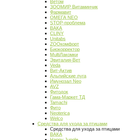
Ветом
ЗООМИР Витаминчик
Фармавит
ОМЕГА NEO
STOP-проблема
ВАКА
CLINY
Unitabs
ZOOкомфорт
Биокорректор
MultiЛакомки
Эвиталия-Вет
Veda
Вит-Актив
Альпийские луга
Имунозал Neo
AVZ
Фитодок
Гама-Маркет ТД
Tamachi
Фито
Neoterica
Welco
Средства для ухода за птицами
Средства для ухода за птицами
ВАКА
Happy Jungle