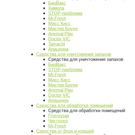
БиоВакс
Химола
STOP-проблема
Mr.Fresh
Мисс Кисс
Мистер Бруно
Anymal Play
Doctor VIC
Tamachi
Апиценна
Средства для уничтожения запахов
Средства для уничтожения запахов
БиоВакс
STOP-проблема
Mr.Fresh
Мисс Кисс
Мистер Бруно
Anymal Play
Doctor VIC
Апиценна
Средства для обработки помещений
Средства для обработки помещений
Пчелодар
Чистотел
Mr.Fresh
Средства от блох и клещей