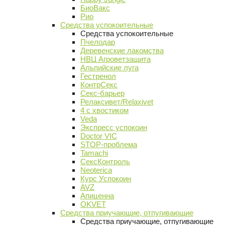
БиоВакс
Рио
Средства успокоительные
Средства успокоительные
Пчелодар
Деревенские лакомства
НВЦ Агроветзащита
Альпийские луга
Гестренол
КонтрСекс
Секс-барьер
Релаксивет/Relaxivet
4 с хвостиком
Veda
Экспресс успокоин
Doctor VIC
STOP-проблема
Tamachi
СексКонтроль
Neoterica
Курс Успокоин
AVZ
Апиценна
OKVET
Средства приучающие, отпугивающие
Средства приучающие, отпугивающие