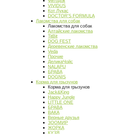
Фитодок
VIVIDUS
Кот Лукас
DOCTOR'S FORMULA
Лакомства для собак
Лакомства для собак
Алтайские лакомства
TitBit
DOG FEST
Деревенские лакомства
Veda
Прочие
ДеликаЧойс
NALAPU
БРАВА
DOGNIS
Корма для грызунов
Корма для грызунов
Jack&King
Happy Jungle
LITTLE ONE
БРАВА
ВАКА
Верные друзья
ЗООМИР
ЖОРКА
КУЗЯ