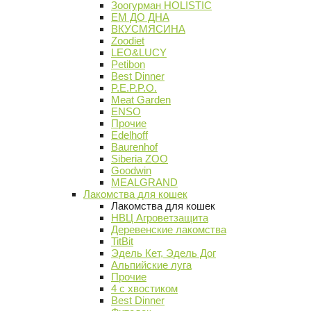
Зоогурман HOLISTIC
ЕМ ДО ДНА
ВКУСМЯСИНА
Zoodiet
LEO&LUCY
Petibon
Best Dinner
P.E.P.P.O.
Meat Garden
ENSO
Прочие
Edelhoff
Baurenhof
Siberia ZOO
Goodwin
MEALGRAND
Лакомства для кошек
Лакомства для кошек
НВЦ Агроветзащита
Деревенские лакомства
TitBit
Эдель Кет, Эдель Дог
Альпийские луга
Прочие
4 с хвостиком
Best Dinner