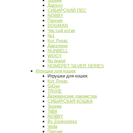
Зооник
Дарэлл
СИБИРСКИЙ ПЕС
NOBBY
Прочие
DOGMAN
Чистый котик
№1
Кот Лукас
Дарэленд
NUNBELL
WOGY
No brand
HOMEPET SILVER SERIES
Игрушки для кошек
Игрушки для кошек
Кот Лукас
GiGwi
TRIXIE
Деревенские лакомства
СИБИРСКАЯ КОШКА
Зооник
TitBit
NOBBY
By Zooexpress
Veda
Прочие