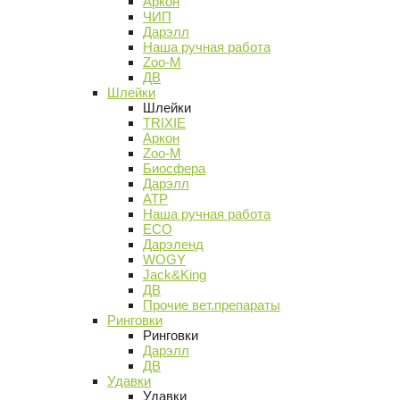
Аркон
ЧИП
Дарэлл
Наша ручная работа
Zoo-M
ДВ
Шлейки
Шлейки
TRIXIE
Аркон
Zoo-M
Биосфера
Дарэлл
АТР
Наша ручная работа
ECO
Дарэленд
WOGY
Jack&King
ДВ
Прочие вет.препараты
Ринговки
Ринговки
Дарэлл
ДВ
Удавки
Удавки