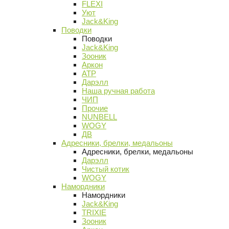
FLEXI
Уют
Jack&King
Поводки
Поводки
Jack&King
Зооник
Аркон
АТР
Дарэлл
Наша ручная работа
ЧИП
Прочие
NUNBELL
WOGY
ДВ
Адресники, брелки, медальоны
Адресники, брелки, медальоны
Дарэлл
Чистый котик
WOGY
Намордники
Намордники
Jack&King
TRIXIE
Зооник