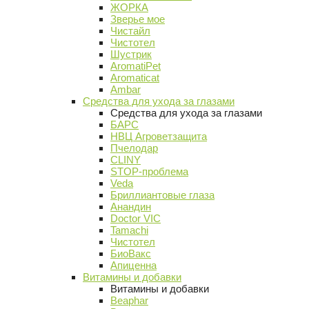
ЖОРКА
Зверье мое
Чистайл
Чистотел
Шустрик
AromatiPet
Aromaticat
Ambar
Средства для ухода за глазами
Средства для ухода за глазами
БАРС
НВЦ Агроветзащита
Пчелодар
CLINY
STOP-проблема
Veda
Бриллиантовые глаза
Анандин
Doctor VIC
Tamachi
Чистотел
БиоВакс
Апиценна
Витамины и добавки
Витамины и добавки
Beaphar