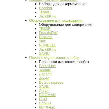
Наборы для вскармливания
Beaphar
TRIXIE
Jack&King
Оборудование для содержания
Оборудование для содержания
TRIXIE
Рольф/Rolf
Protecto
Уют
NUNBELL
Jack&King
SAVIC
Переноски для кошек и собак
Переноски для кошек и собак
PerseiLine
Зооник
Дарэлл
Zoo-M
By Zooexpress
SAVIC
Догуш
DOGMAN
ECO
Япония
Кот Лукас