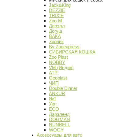
Jack&King
DEZZIE
TRIXIE
Zoo-M
Дарэлл
Догуш
ВАКА
Зооник
By Zooexpress
СИБИРСКАЯ КОШКА
Zoo Plast
NOBBY
VM (Индия)
АТР
Geoplast
ЧИП
Double Dinner
ANKUR
№1
Уют
ECO
Дарэленд
DOGMAN
NUNBELL
WOGY
Аксессуары для авто