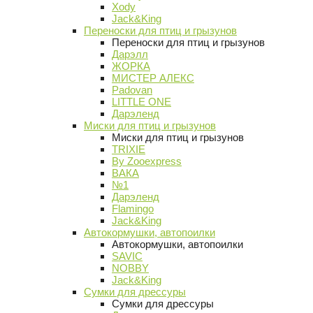
Xody
Jack&King
Переноски для птиц и грызунов
Переноски для птиц и грызунов
Дарэлл
ЖОРКА
МИСТЕР АЛЕКС
Padovan
LITTLE ONE
Дарэленд
Миски для птиц и грызунов
Миски для птиц и грызунов
TRIXIE
By Zooexpress
ВАКА
№1
Дарэленд
Flamingo
Jack&King
Автокормушки, автопоилки
Автокормушки, автопоилки
SAVIC
NOBBY
Jack&King
Сумки для дрессуры
Сумки для дрессуры