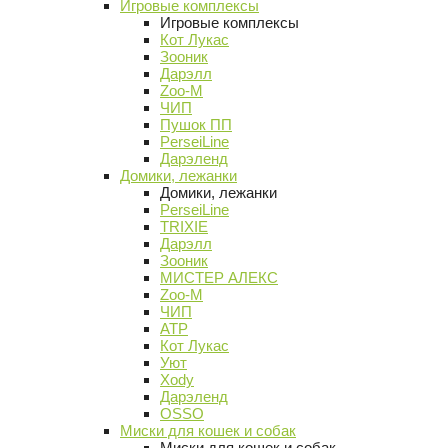
Игровые комплексы
Игровые комплексы
Кот Лукас
Зооник
Дарэлл
Zoo-M
ЧИП
Пушок ПП
PerseiLine
Дарэленд
Домики, лежанки
Домики, лежанки
PerseiLine
TRIXIE
Дарэлл
Зооник
МИСТЕР АЛЕКС
Zoo-M
ЧИП
АТР
Кот Лукас
Уют
Xody
Дарэленд
OSSO
Миски для кошек и собак
Миски для кошек и собак