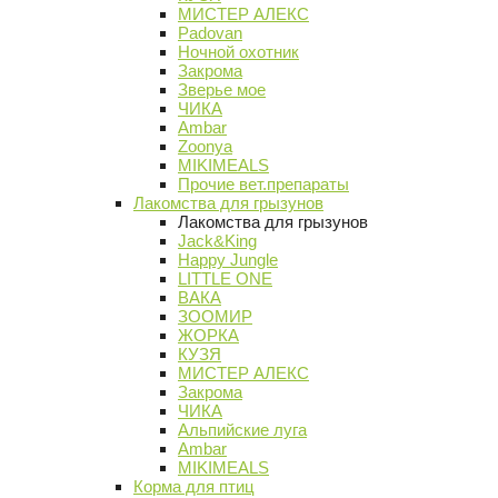
МИСТЕР АЛЕКС
Padovan
Ночной охотник
Закрома
Зверье мое
ЧИКА
Ambar
Zoonya
MIKIMEALS
Прочие вет.препараты
Лакомства для грызунов
Лакомства для грызунов
Jack&King
Happy Jungle
LITTLE ONE
ВАКА
ЗООМИР
ЖОРКА
КУЗЯ
МИСТЕР АЛЕКС
Закрома
ЧИКА
Альпийские луга
Ambar
MIKIMEALS
Корма для птиц