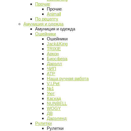
Прочие
Прочие
Animall
По рецепту
Амуниция и одежда
Амуниция и одежда
Ошейники
Ошейники
Jack&King
TRIXIE
Аркон
Биосфера
Дарэлл
ЧИП
АТР
Наша ручная работа
V.I.Pet
№1
Уют
Каскад
NUNBELL
WOGY
ДВ
Дарэленд
Рулетки
Рулетки