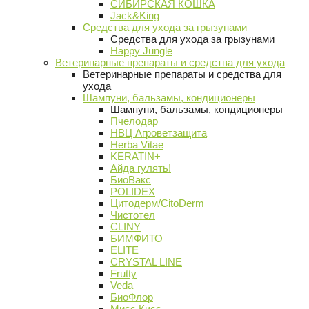
СИБИРСКАЯ КОШКА
Jack&King
Средства для ухода за грызунами
Средства для ухода за грызунами
Happy Jungle
Ветеринарные препараты и средства для ухода
Ветеринарные препараты и средства для
ухода
Шампуни, бальзамы, кондиционеры
Шампуни, бальзамы, кондиционеры
Пчелодар
НВЦ Агроветзащита
Herba Vitae
KERATIN+
Айда гулять!
БиоВакс
POLIDEX
Цитодерм/CitoDerm
Чистотел
CLINY
БИМФИТО
ELITE
CRYSTAL LINE
Frutty
Veda
БиоФлор
Мисс Кисс