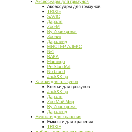
Аксессуары для грызунов
Аксессуары для грызунов
TRIXIE
SAVIC
Дарэлл
Zoo-M
By Zooexpress
Зооник
Дарэленд
МИСТЕР АЛЕКС
№1
ВАКА
Flamingo
PetStandArt
No brand
Jack&King
Клетки для грызунов
Клетки для грызунов
Jack&King
Дарэлл
Zoo Мой Мир
By Zooexpress
Дарэленд
Емкости для хранения
Емкости для хранения
TRIXIE
Наборы для вскармливания