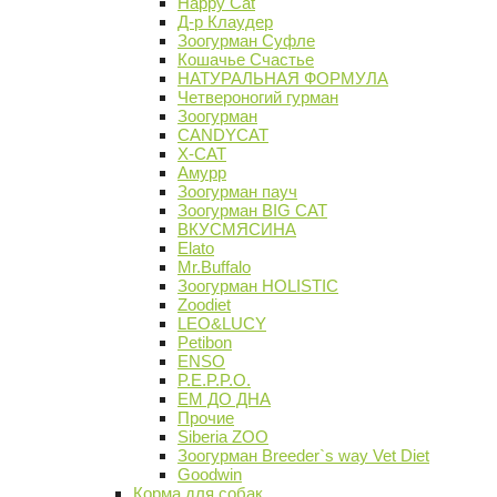
Happy Cat
Д-р Клаудер
Зоогурман Суфле
Кошачье Счастье
НАТУРАЛЬНАЯ ФОРМУЛА
Четвероногий гурман
Зоогурман
CANDYCAT
X-CAT
Амурр
Зоогурман пауч
Зоогурман BIG CAT
ВКУСМЯСИНА
Elato
Mr.Buffalo
Зоогурман HOLISTIC
Zoodiet
LEO&LUCY
Petibon
ENSO
P.E.P.P.O.
ЕМ ДО ДНА
Прочие
Siberia ZOO
Зоогурман Breeder`s way Vet Diet
Goodwin
Корма для собак