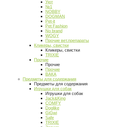
Уют
№1
NOBBY
DOGMAN
Pet-it
Pet Fashion
No brand
WOGY
Прочие вет.препараты
Кликеры, свистки
Кликеры, свистки
TRIXIE
Прочие
Прочие
Прочие
ВАКА
Предметы для содержания
Предметы для содержания
Игрушки для собак
Игрушки для собак
Jack&King
COMFY
Doglike
GiGwi
Safe
TRIXIE