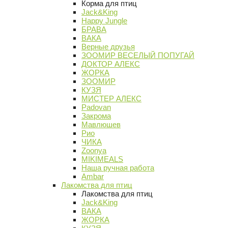
Корма для птиц
Jack&King
Happy Jungle
БРАВА
ВАКА
Верные друзья
ЗООМИР ВЕСЕЛЫЙ ПОПУГАЙ
ДОКТОР АЛЕКС
ЖОРКА
ЗООМИР
КУЗЯ
МИСТЕР АЛЕКС
Padovan
Закрома
Мавлюшев
Рио
ЧИКА
Zoonya
MIKIMEALS
Наша ручная работа
Ambar
Лакомства для птиц
Лакомства для птиц
Jack&King
ВАКА
ЖОРКА