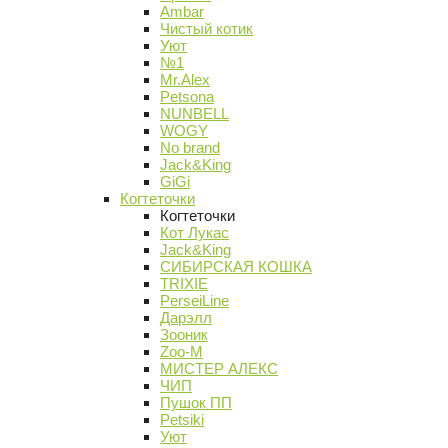
Ambar
Чистый котик
Уют
№1
Mr.Alex
Petsona
NUNBELL
WOGY
No brand
Jack&King
GiGi
Когтеточки
Когтеточки
Кот Лукас
Jack&King
СИБИРСКАЯ КОШКА
TRIXIE
PerseiLine
Дарэлл
Зооник
Zoo-M
МИСТЕР АЛЕКС
ЧИП
Пушок ПП
Petsiki
Уют