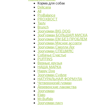
Корма для собак
Delicana
All
ProBalance
PROХВОСТ
Tasty
Brunch
Зоогурман BIG DOG
ЗооГурман БОЛЬШАЯ МИСКА
Зоогурман ЕМ БЕЗ ПРОБЛЕМ
Зоогурман Мясное ассорти
Зоогурман Смолли Дог
Зоогурман СПЕЦМЯС
Собачье Счастье
PUFFINS
Верные друзья
НАША МАРКА
Happy Dog
Зоогурман Суфле
НАТУРАЛЬНАЯ ФОРМУЛА
Четвероногий гурман
Деревенские лакомства
Зоогурман
Elato
Mr.Buffalo
Зоогурман пауч