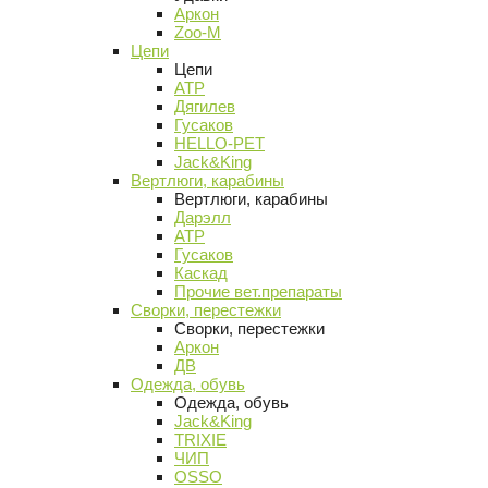
Аркон
Zoo-M
Цепи
Цепи
АТР
Дягилев
Гусаков
HELLO-PET
Jack&King
Вертлюги, карабины
Вертлюги, карабины
Дарэлл
АТР
Гусаков
Каскад
Прочие вет.препараты
Сворки, перестежки
Сворки, перестежки
Аркон
ДВ
Одежда, обувь
Одежда, обувь
Jack&King
TRIXIE
ЧИП
OSSO