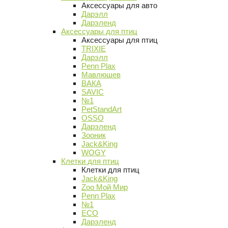
Аксессуары для авто
Дарэлл
Дарэленд
Аксессуары для птиц
Аксессуары для птиц
TRIXIE
Дарэлл
Penn Plax
Мавлюшев
ВАКА
SAVIC
№1
PetStandArt
OSSO
Дарэленд
Зооник
Jack&King
WOGY
Клетки для птиц
Клетки для птиц
Jack&King
Zoo Мой Мир
Penn Plax
№1
ECO
Дарэленд