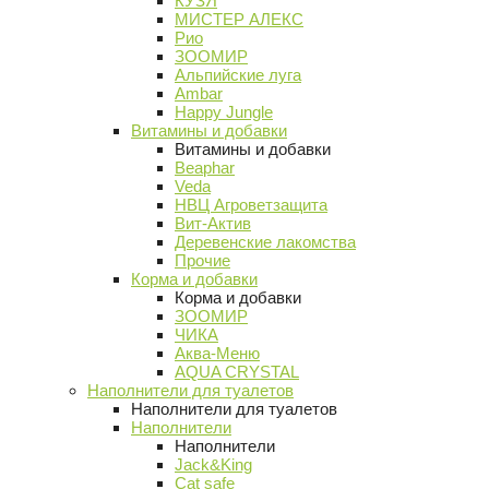
КУЗЯ
МИСТЕР АЛЕКС
Рио
ЗООМИР
Альпийские луга
Ambar
Happy Jungle
Витамины и добавки
Витамины и добавки
Beaphar
Veda
НВЦ Агроветзащита
Вит-Актив
Деревенские лакомства
Прочие
Корма и добавки
Корма и добавки
ЗООМИР
ЧИКА
Аква-Меню
AQUA CRYSTAL
Наполнители для туалетов
Наполнители для туалетов
Наполнители
Наполнители
Jack&King
Cat safe