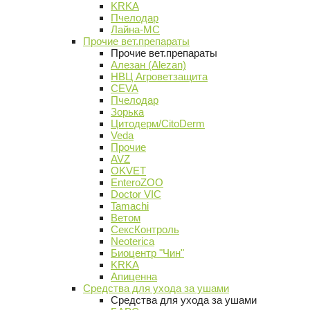
KRKA
Пчелодар
Лайна-МС
Прочие вет.препараты
Прочие вет.препараты
Алезан (Alezan)
НВЦ Агроветзащита
CEVA
Пчелодар
Зорька
Цитодерм/CitoDerm
Veda
Прочие
AVZ
OKVET
EnteroZOO
Doctor VIC
Tamachi
Ветом
СексКонтроль
Neoterica
Биоцентр "Чин"
KRKA
Апиценна
Средства для ухода за ушами
Средства для ухода за ушами