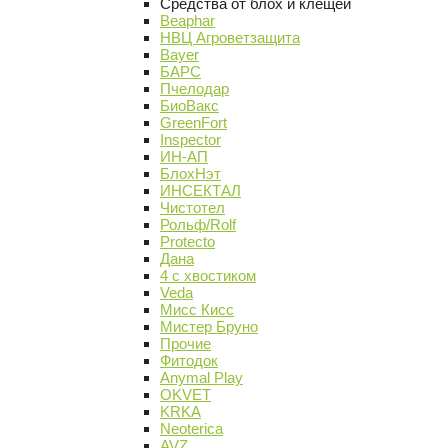
Средства от блох и клещей
Beaphar
НВЦ Агроветзащита
Bayer
БАРС
Пчелодар
БиоВакс
GreenFort
Inspector
ИН-АП
БлохНэт
ИНСЕКТАЛ
Чистотел
Рольф/Rolf
Protecto
Дана
4 с хвостиком
Veda
Мисс Кисс
Мистер Бруно
Прочие
Фитодок
Anymal Play
OKVET
KRKA
Neoterica
AVZ