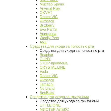
Мистер Бруно
Anymal Play
OKVET
Doctor VIC
Фитодок
Brizberry
Eva PETS
Апиценна
Woolly Pets
AVZ
Средства для ухода за полостью рта
Средства для ухода за полостью рта
Beaphar
CLINY
STOP-проблема
CRYSTAL LINE
Veda
Doctor VIC
Фитодок
Tamachi
No brand
БиоВакс
Средства для ухода за грызунами
Средства для ухода за грызунами
LITTLE ONE
МИСТЕР АЛЕКС