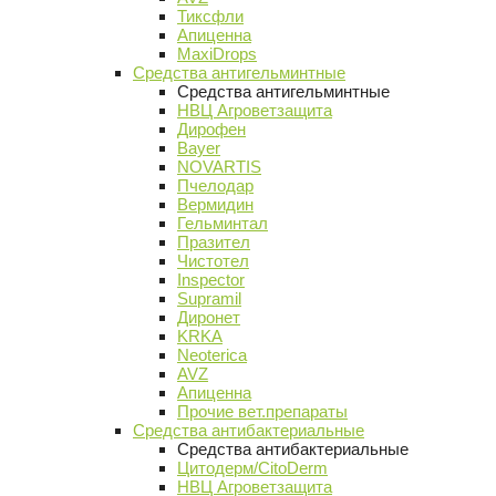
Тиксфли
Апиценна
MaxiDrops
Средства антигельминтные
Средства антигельминтные
НВЦ Агроветзащита
Дирофен
Bayer
NOVARTIS
Пчелодар
Вермидин
Гельминтал
Празител
Чистотел
Inspector
Supramil
Диронет
KRKA
Neoterica
AVZ
Апиценна
Прочие вет.препараты
Средства антибактериальные
Средства антибактериальные
Цитодерм/CitoDerm
НВЦ Агроветзащита