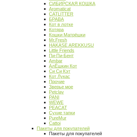
СИБИРСКАЯ КОШКА
Aromaticat
CATLITTER
БРАВА
Кот в лотке
Котяра
Кошки Матрёшки
Mr.Fresh
HAKASE AREKKUSU
Little Friends
Пи-Пи-Бент
Ambar
АлЁшкин Кот
Си Си Кэт
Кот Лукас
Прочие
Зверье мое
Petclay
PANI
WEWE
PEACAT
Сухие тапки
PureMur
Cattoi
Пакеты для покупателей
Пакеты для покупателей