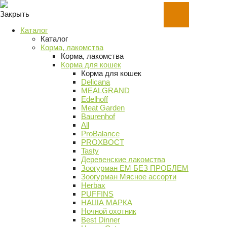
Закрыть
Каталог
Каталог
Корма, лакомства
Корма, лакомства
Корма для кошек
Корма для кошек
Delicana
MEALGRAND
Edelhoff
Meat Garden
Baurenhof
All
ProBalance
PROХВОСТ
Tasty
Деревенские лакомства
Зоогурман ЕМ БЕЗ ПРОБЛЕМ
Зоогурман Мясное ассорти
Herbax
PUFFINS
НАША МАРКА
Ночной охотник
Best Dinner