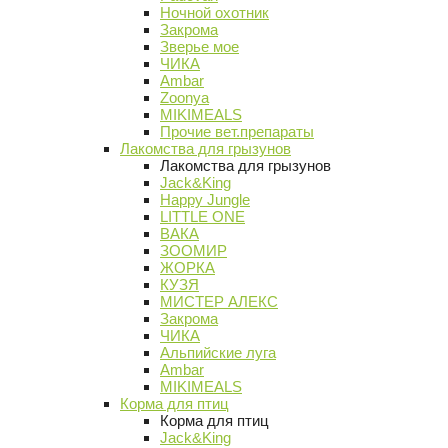
Ночной охотник
Закрома
Зверье мое
ЧИКА
Ambar
Zoonya
MIKIMEALS
Прочие вет.препараты
Лакомства для грызунов
Лакомства для грызунов
Jack&King
Happy Jungle
LITTLE ONE
ВАКА
ЗООМИР
ЖОРКА
КУЗЯ
МИСТЕР АЛЕКС
Закрома
ЧИКА
Альпийские луга
Ambar
MIKIMEALS
Корма для птиц
Корма для птиц
Jack&King