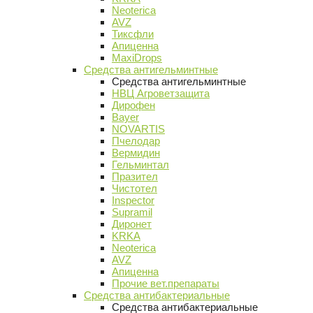
Neoterica
AVZ
Тиксфли
Апиценна
MaxiDrops
Средства антигельминтные
Средства антигельминтные
НВЦ Агроветзащита
Дирофен
Bayer
NOVARTIS
Пчелодар
Вермидин
Гельминтал
Празител
Чистотел
Inspector
Supramil
Диронет
KRKA
Neoterica
AVZ
Апиценна
Прочие вет.препараты
Средства антибактериальные
Средства антибактериальные