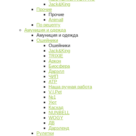
Jack&King
Прочие
Прочие
Animall
По рецепту
Амуниция и одежда
Амуниция и одежда
Ошейники
Ошейники
Jack&King
TRIXIE
Аркон
Биосфера
Дарэлл
ЧИП
АТР
Наша ручная работа
V.I.Pet
№1
Уют
Каскад
NUNBELL
WOGY
ДВ
Дарэленд
Рулетки