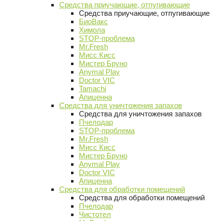
Средства приучающие, отпугивающие
Средства приучающие, отпугивающие
БиоВакс
Химола
STOP-проблема
Mr.Fresh
Мисс Кисс
Мистер Бруно
Anymal Play
Doctor VIC
Tamachi
Апиценна
Средства для уничтожения запахов
Средства для уничтожения запахов
Пчелодар
STOP-проблема
Mr.Fresh
Мисс Кисс
Мистер Бруно
Anymal Play
Doctor VIC
Апиценна
Средства для обработки помещений
Средства для обработки помещений
Пчелодар
Чистотел