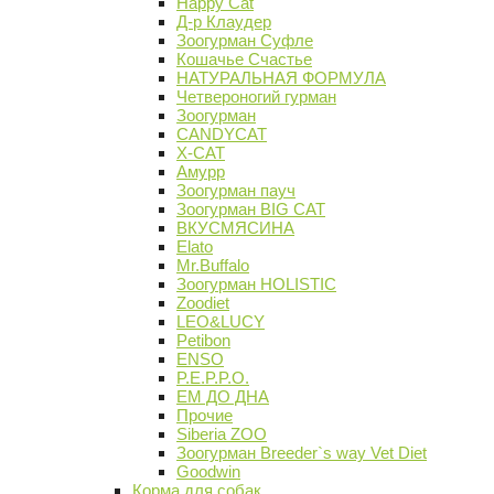
Happy Cat
Д-р Клаудер
Зоогурман Суфле
Кошачье Счастье
НАТУРАЛЬНАЯ ФОРМУЛА
Четвероногий гурман
Зоогурман
CANDYCAT
X-CAT
Амурр
Зоогурман пауч
Зоогурман BIG CAT
ВКУСМЯСИНА
Elato
Mr.Buffalo
Зоогурман HOLISTIC
Zoodiet
LEO&LUCY
Petibon
ENSO
P.E.P.P.O.
ЕМ ДО ДНА
Прочие
Siberia ZOO
Зоогурман Breeder`s way Vet Diet
Goodwin
Корма для собак