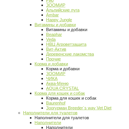
Рио
ЗООМИР
Альпийские луга
Ambar
Happy Jungle
Витамины и добавки
Витамины и добавки
Beaphar
Veda
НВЦ Агроветзащита
Вит-Актив
Деревенские лакомства
Прочие
Корма и добавки
Корма и добавки
ЗООМИР
ЧИКА
Аква-Меню
AQUA CRYSTAL
Корма для кошек и собак
Корма для кошек и собак
Baurenhof
Зоогурман Breeder`s way Vet Diet
Наполнители для туалетов
Наполнители для туалетов
Наполнители
Наполнители