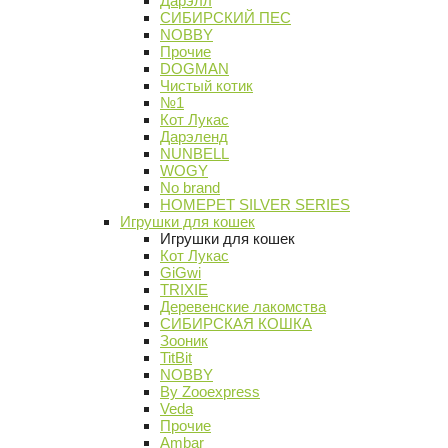
Дарэлл
СИБИРСКИЙ ПЕС
NOBBY
Прочие
DOGMAN
Чистый котик
№1
Кот Лукас
Дарэленд
NUNBELL
WOGY
No brand
HOMEPET SILVER SERIES
Игрушки для кошек
Игрушки для кошек
Кот Лукас
GiGwi
TRIXIE
Деревенские лакомства
СИБИРСКАЯ КОШКА
Зооник
TitBit
NOBBY
By Zooexpress
Veda
Прочие
Ambar