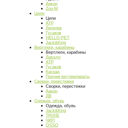
Аркон
Zoo-M
Цепи
Цепи
АТР
Дягилев
Гусаков
HELLO-PET
Jack&King
Вертлюги, карабины
Вертлюги, карабины
Дарэлл
АТР
Гусаков
Каскад
Прочие вет.препараты
Сворки, перестежки
Сворки, перестежки
Аркон
ДВ
Одежда, обувь
Одежда, обувь
Jack&King
TRIXIE
ЧИП
OSSO