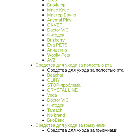
БиоФлор
Мисс Кисс
Мистер Бруно
Anymal Play
OKVET
Doctor VIC
Фитодок
Brizberry
Eva PETS
Апиценна
Woolly Pets
AVZ
Средства для ухода за полостью рта
Средства для ухода за полостью рта
Beaphar
CLINY
STOP-проблема
CRYSTAL LINE
Veda
Doctor VIC
Фитодок
Tamachi
No brand
БиоВакс
Средства для ухода за грызунами
Средства для ухода за грызунами