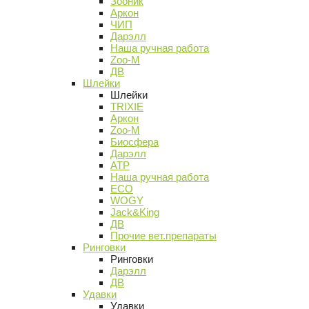
Зооник
Аркон
ЧИП
Дарэлл
Наша ручная работа
Zoo-M
ДВ
Шлейки
Шлейки
TRIXIE
Аркон
Zoo-M
Биосфера
Дарэлл
АТР
Наша ручная работа
ECO
WOGY
Jack&King
ДВ
Прочие вет.препараты
Ринговки
Ринговки
Дарэлл
ДВ
Удавки
Удавки