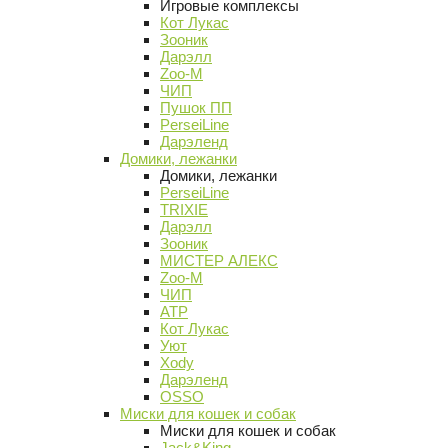
Игровые комплексы
Кот Лукас
Зооник
Дарэлл
Zoo-M
ЧИП
Пушок ПП
PerseiLine
Дарэленд
Домики, лежанки
Домики, лежанки
PerseiLine
TRIXIE
Дарэлл
Зооник
МИСТЕР АЛЕКС
Zoo-M
ЧИП
АТР
Кот Лукас
Уют
Xody
Дарэленд
OSSO
Миски для кошек и собак
Миски для кошек и собак
Jack&King