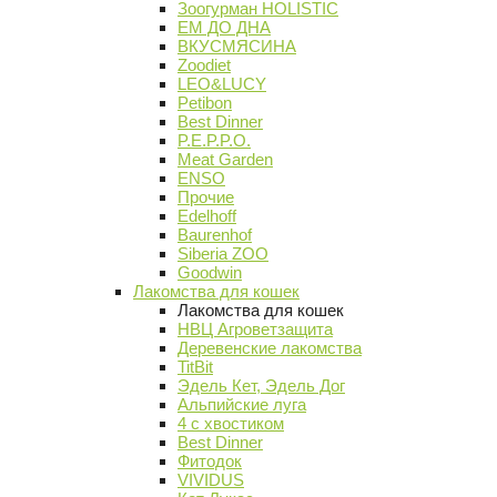
Зоогурман HOLISTIC
ЕМ ДО ДНА
ВКУСМЯСИНА
Zoodiet
LEO&LUCY
Petibon
Best Dinner
P.E.P.P.O.
Meat Garden
ENSO
Прочие
Edelhoff
Baurenhof
Siberia ZOO
Goodwin
Лакомства для кошек
Лакомства для кошек
НВЦ Агроветзащита
Деревенские лакомства
TitBit
Эдель Кет, Эдель Дог
Альпийские луга
4 с хвостиком
Best Dinner
Фитодок
VIVIDUS