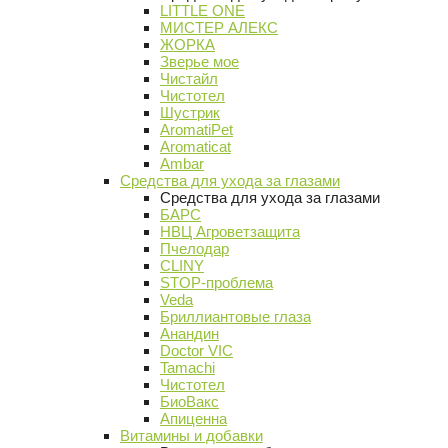
LITTLE ONE
МИСТЕР АЛЕКС
ЖОРКА
Зверье мое
Чистайл
Чистотел
Шустрик
AromatiPet
Aromaticat
Ambar
Средства для ухода за глазами
Средства для ухода за глазами
БАРС
НВЦ Агроветзащита
Пчелодар
CLINY
STOP-проблема
Veda
Бриллиантовые глаза
Анандин
Doctor VIC
Tamachi
Чистотел
БиоВакс
Апиценна
Витамины и добавки