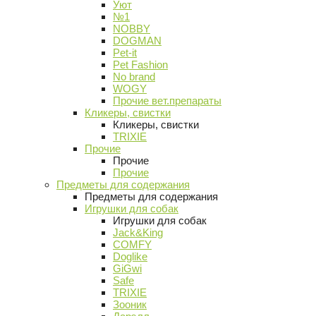
Уют
№1
NOBBY
DOGMAN
Pet-it
Pet Fashion
No brand
WOGY
Прочие вет.препараты
Кликеры, свистки
Кликеры, свистки
TRIXIE
Прочие
Прочие
Прочие
Предметы для содержания
Предметы для содержания
Игрушки для собак
Игрушки для собак
Jack&King
COMFY
Doglike
GiGwi
Safe
TRIXIE
Зооник