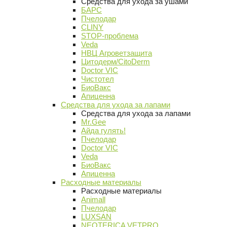
Средства для ухода за ушами
БАРС
Пчелодар
CLINY
STOP-проблема
Veda
НВЦ Агроветзащита
Цитодерм/CitoDerm
Doctor VIC
Чистотел
БиоВакс
Апиценна
Средства для ухода за лапами
Средства для ухода за лапами
Mr.Gee
Айда гулять!
Пчелодар
Doctor VIC
Veda
БиоВакс
Апиценна
Расходные материалы
Расходные материалы
Animall
Пчелодар
LUXSAN
NEOTERICA VETPRO