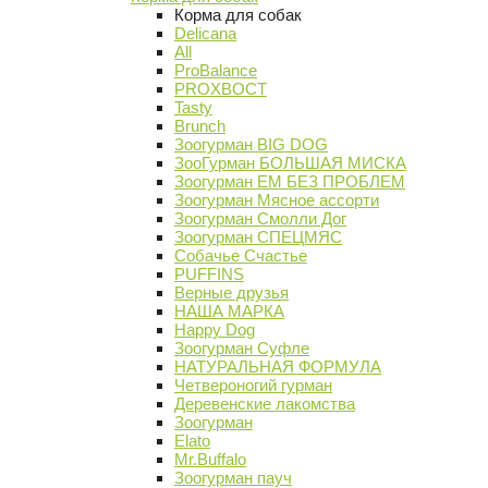
Корма для собак
Delicana
All
ProBalance
PROХВОСТ
Tasty
Brunch
Зоогурман BIG DOG
ЗооГурман БОЛЬШАЯ МИСКА
Зоогурман ЕМ БЕЗ ПРОБЛЕМ
Зоогурман Мясное ассорти
Зоогурман Смолли Дог
Зоогурман СПЕЦМЯС
Собачье Счастье
PUFFINS
Верные друзья
НАША МАРКА
Happy Dog
Зоогурман Суфле
НАТУРАЛЬНАЯ ФОРМУЛА
Четвероногий гурман
Деревенские лакомства
Зоогурман
Elato
Mr.Buffalo
Зоогурман пауч