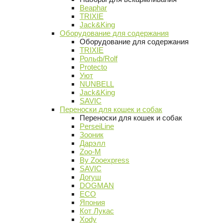
Beaphar
TRIXIE
Jack&King
Оборудование для содержания
Оборудование для содержания
TRIXIE
Рольф/Rolf
Protecto
Уют
NUNBELL
Jack&King
SAVIC
Переноски для кошек и собак
Переноски для кошек и собак
PerseiLine
Зооник
Дарэлл
Zoo-M
By Zooexpress
SAVIC
Догуш
DOGMAN
ECO
Япония
Кот Лукас
Xody