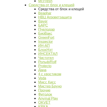
Mr.Fresh
Средства от блох и клещей
Средства от блох и клещей
Beaphar
НВЦ Агроветзащита
Bayer
БАРС
Пчелодар
БиоВакс
GreenFort
Inspector
ИН-АП
БлохНэт
ИНСЕКТАЛ
Чистотел
Рольф/Rolf
Protecto
Дана
4 с хвостиком
Veda
Мисс Кисс
Мистер Бруно
Прочие
Фитодок
Anymal Play
OKVET
KRKA