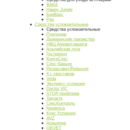
ВАКА
Happy Jungle
БиоВакс
Рио
Средства успокоительные
Средства успокоительные
Пчелодар
Деревенские лакомства
НВЦ Агроветзащита
Альпийские луга
Гестренол
КонтрСекс
Секс-барьер
Релаксивет/Relaxivet
4 с хвостиком
Veda
Экспресс успокоин
Doctor VIC
STOP-проблема
Tamachi
СексКонтроль
Neoterica
Курс Успокоин
AVZ
Апиценна
OKVET