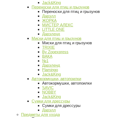
Jack&King
Переноски для птиц и грызунов
Переноски для птиц и грызунов
Дарэлл
ЖОРКА
МИСТЕР АЛЕКС
LITTLE ONE
Дарэленд
Миски для птиц и грызунов
Миски для птиц и грызунов
TRIXIE
By Zooexpress
ВАКА
№1
Дарэленд
Flamingo
Jack&King
Автокормушки, автопоилки
Автокормушки, автопоилки
SAVIC
NOBBY
Jack&King
Сумки для дрессуры
Сумки для дрессуры
Дарэлл
Предметы для ухода