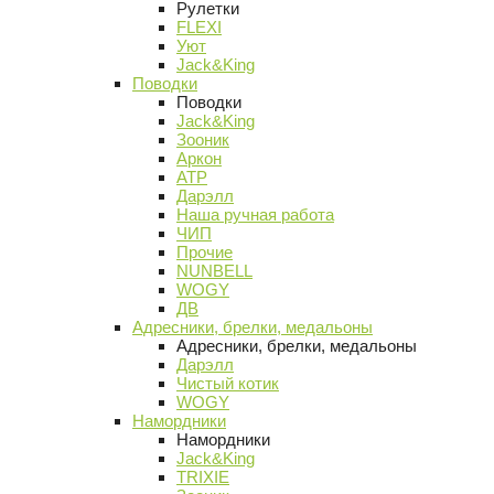
Рулетки
FLEXI
Уют
Jack&King
Поводки
Поводки
Jack&King
Зооник
Аркон
АТР
Дарэлл
Наша ручная работа
ЧИП
Прочие
NUNBELL
WOGY
ДВ
Адресники, брелки, медальоны
Адресники, брелки, медальоны
Дарэлл
Чистый котик
WOGY
Намордники
Намордники
Jack&King
TRIXIE