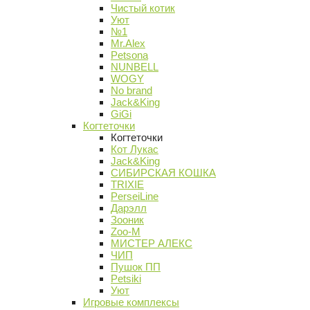
Чистый котик
Уют
№1
Mr.Alex
Petsona
NUNBELL
WOGY
No brand
Jack&King
GiGi
Когтеточки
Когтеточки
Кот Лукас
Jack&King
СИБИРСКАЯ КОШКА
TRIXIE
PerseiLine
Дарэлл
Зооник
Zoo-M
МИСТЕР АЛЕКС
ЧИП
Пушок ПП
Petsiki
Уют
Игровые комплексы