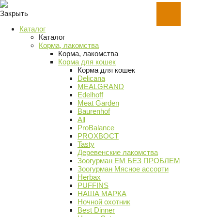
Закрыть
Каталог
Каталог
Корма, лакомства
Корма, лакомства
Корма для кошек
Корма для кошек
Delicana
MEALGRAND
Edelhoff
Meat Garden
Baurenhof
All
ProBalance
PROХВОСТ
Tasty
Деревенские лакомства
Зоогурман ЕМ БЕЗ ПРОБЛЕМ
Зоогурман Мясное ассорти
Herbax
PUFFINS
НАША МАРКА
Ночной охотник
Best Dinner