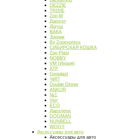
DEZZIE
TRIXIE
Zoo-M
Дарэлл
Догуш
ВАКА
Зооник
By Zooexpress
СИБИРСКАЯ КОШКА
Zoo Plast
NOBBY
VM (Индия)
АТР
Geoplast
ЧИП
Double Dinner
ANKUR
№1
Уют
ECO
Дарэленд
DOGMAN
NUNBELL
WOGY
Аксессуары для авто
Аксессуары для авто