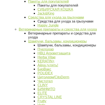
Пакеты для покупателей
Пакеты для покупателей
СИБИРСКАЯ КОШКА
Jack&King
Средства для ухода за грызунами
Средства для ухода за грызунами
Happy Jungle
Ветеринарные препараты и средства для ухода
Ветеринарные препараты и средства для
ухода
Шампуни, бальзамы, кондиционеры
Шампуни, бальзамы, кондиционеры
Пчелодар
НВЦ Агроветзащита
Herba Vitae
KERATIN+
Айда гулять!
БиоВакс
POLIDEX
Цитодерм/CitoDerm
Чистотел
CLINY
БИМФИТО
ELITE
CRYSTAL LINE
Frutty
Veda