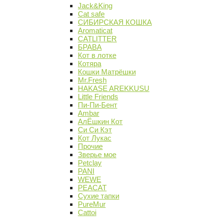
Jack&King
Cat safe
СИБИРСКАЯ КОШКА
Aromaticat
CATLITTER
БРАВА
Кот в лотке
Котяра
Кошки Матрёшки
Mr.Fresh
HAKASE AREKKUSU
Little Friends
Пи-Пи-Бент
Ambar
АлЁшкин Кот
Си Си Кэт
Кот Лукас
Прочие
Зверье мое
Petclay
PANI
WEWE
PEACAT
Сухие тапки
PureMur
Cattoi