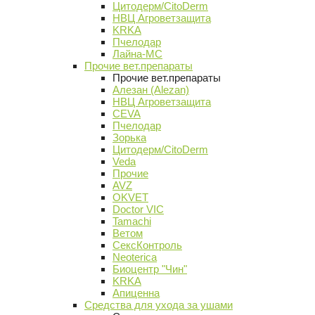
Цитодерм/CitoDerm
НВЦ Агроветзащита
KRKA
Пчелодар
Лайна-МС
Прочие вет.препараты
Прочие вет.препараты
Алезан (Alezan)
НВЦ Агроветзащита
CEVA
Пчелодар
Зорька
Цитодерм/CitoDerm
Veda
Прочие
AVZ
OKVET
Doctor VIC
Tamachi
Ветом
СексКонтроль
Neoterica
Биоцентр "Чин"
KRKA
Апиценна
Средства для ухода за ушами