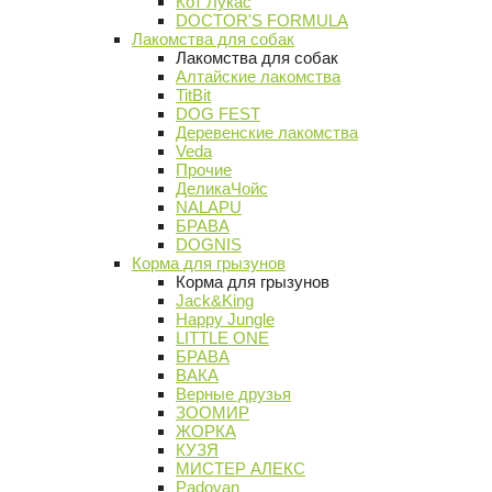
Кот Лукас
DOCTOR'S FORMULA
Лакомства для собак
Лакомства для собак
Алтайские лакомства
TitBit
DOG FEST
Деревенские лакомства
Veda
Прочие
ДеликаЧойс
NALAPU
БРАВА
DOGNIS
Корма для грызунов
Корма для грызунов
Jack&King
Happy Jungle
LITTLE ONE
БРАВА
ВАКА
Верные друзья
ЗООМИР
ЖОРКА
КУЗЯ
МИСТЕР АЛЕКС
Padovan