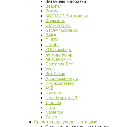
Витамины и добавки
Beaphar
Ветом
ЗООМИР Витаминчик
Фармавит
ОМЕГА NEO
STOP-проблема
ВАКА
CLINY
Unitabs
ZOOкомфорт
Биокорректор
MultiЛакомки
Эвиталия-Вет
Veda
Вит-Актив
Альпийские луга
Имунозал Neo
AVZ
Фитодок
Гама-Маркет ТД
Tamachi
Фито
Neoterica
Welco
Средства для ухода за птицами
Средства для ухода за птицами