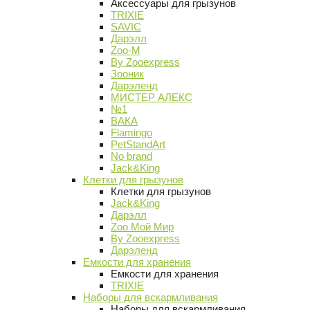
Аксессуары для грызунов
TRIXIE
SAVIC
Дарэлл
Zoo-M
By Zooexpress
Зооник
Дарэленд
МИСТЕР АЛЕКС
№1
ВАКА
Flamingo
PetStandArt
No brand
Jack&King
Клетки для грызунов
Клетки для грызунов
Jack&King
Дарэлл
Zoo Мой Мир
By Zooexpress
Дарэленд
Емкости для хранения
Емкости для хранения
TRIXIE
Наборы для вскармливания
Наборы для вскармливания