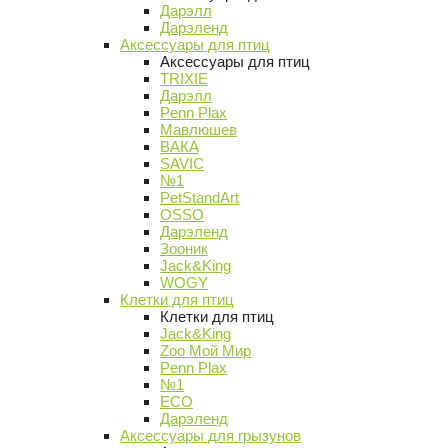
Дарэлл
Дарэленд
Аксессуары для птиц
Аксессуары для птиц
TRIXIE
Дарэлл
Penn Plax
Мавлюшев
ВАКА
SAVIC
№1
PetStandArt
OSSO
Дарэленд
Зооник
Jack&King
WOGY
Клетки для птиц
Клетки для птиц
Jack&King
Zoo Мой Мир
Penn Plax
№1
ECO
Дарэленд
Аксессуары для грызунов