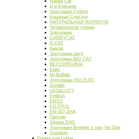
Happy Cat
Д-р Клаудер
Зоогурман Суфле
Кошачье Счастье
НАТУРАЛЬНАЯ ФОРМУЛА
Четвероногий гурман
Зоогурман
CANDYCAT
X-CAT
Амурр
Зоогурман пауч
Зоогурман BIG CAT
ВКУСМЯСИНА
Elato
Mr.Buffalo
Зоогурман HOLISTIC
Zoodiet
LEO&LUCY
Petibon
ENSO
P.E.P.P.O.
ЕМ ДО ДНА
Прочие
Siberia ZOO
Зоогурман Breeder`s way Vet Diet
Goodwin
Корма для собак