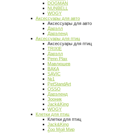
DOGMAN
NUNBELL
WOGY
Аксессуары для авто
Аксессуары для авто
Дарэлл
Дарэленд
Аксессуары для птиц
Аксессуары для птиц
TRIXIE
Дарэлл
Penn Plax
Мавлюшев
ВАКА
SAVIC
№1
PetStandArt
OSSO
Дарэленд
Зооник
Jack&King
WOGY
Клетки для птиц
Клетки для птиц
Jack&King
Zoo Мой Мир