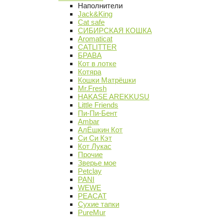
Наполнители
Jack&King
Cat safe
СИБИРСКАЯ КОШКА
Aromaticat
CATLITTER
БРАВА
Кот в лотке
Котяра
Кошки Матрёшки
Mr.Fresh
HAKASE AREKKUSU
Little Friends
Пи-Пи-Бент
Ambar
АлЁшкин Кот
Си Си Кэт
Кот Лукас
Прочие
Зверье мое
Petclay
PANI
WEWE
PEACAT
Сухие тапки
PureMur