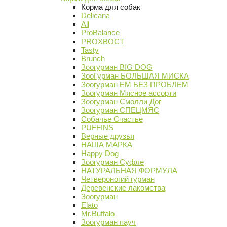
Корма для собак
Delicana
All
ProBalance
PROХВОСТ
Tasty
Brunch
Зоогурман BIG DOG
ЗооГурман БОЛЬШАЯ МИСКА
Зоогурман ЕМ БЕЗ ПРОБЛЕМ
Зоогурман Мясное ассорти
Зоогурман Смолли Дог
Зоогурман СПЕЦМЯС
Собачье Счастье
PUFFINS
Верные друзья
НАША МАРКА
Happy Dog
Зоогурман Суфле
НАТУРАЛЬНАЯ ФОРМУЛА
Четвероногий гурман
Деревенские лакомства
Зоогурман
Elato
Mr.Buffalo
Зоогурман пауч