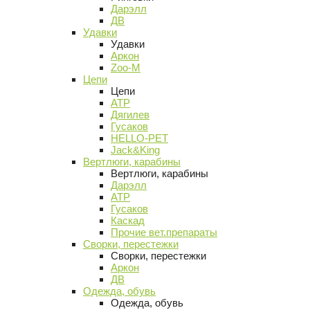
Дарэлл
ДВ
Удавки
Удавки
Аркон
Zoo-M
Цепи
Цепи
АТР
Дягилев
Гусаков
HELLO-PET
Jack&King
Вертлюги, карабины
Вертлюги, карабины
Дарэлл
АТР
Гусаков
Каскад
Прочие вет.препараты
Сворки, перестежки
Сворки, перестежки
Аркон
ДВ
Одежда, обувь
Одежда, обувь