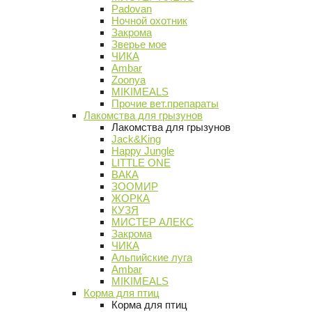
Padovan
Ночной охотник
Закрома
Зверье мое
ЧИКА
Ambar
Zoonya
MIKIMEALS
Прочие вет.препараты
Лакомства для грызунов
Лакомства для грызунов
Jack&King
Happy Jungle
LITTLE ONE
ВАКА
ЗООМИР
ЖОРКА
КУЗЯ
МИСТЕР АЛЕКС
Закрома
ЧИКА
Альпийские луга
Ambar
MIKIMEALS
Корма для птиц
Корма для птиц