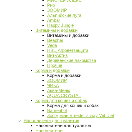
МИСТЕР АЛЕКС
Рио
ЗООМИР
Альпийские луга
Ambar
Happy Jungle
Витамины и добавки
Витамины и добавки
Beaphar
Veda
НВЦ Агроветзащита
Вит-Актив
Деревенские лакомства
Прочие
Корма и добавки
Корма и добавки
ЗООМИР
ЧИКА
Аква-Меню
AQUA CRYSTAL
Корма для кошек и собак
Корма для кошек и собак
Baurenhof
Зоогурман Breeder`s way Vet Diet
Наполнители для туалетов
Наполнители для туалетов
Наполнители