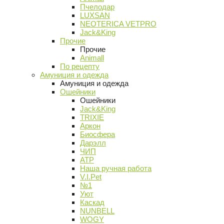
Пчелодар
LUXSAN
NEOTERICA VETPRO
Jack&King
Прочие
Прочие
Animall
По рецепту
Амуниция и одежда
Амуниция и одежда
Ошейники
Ошейники
Jack&King
TRIXIE
Аркон
Биосфера
Дарэлл
ЧИП
АТР
Наша ручная работа
V.I.Pet
№1
Уют
Каскад
NUNBELL
WOGY