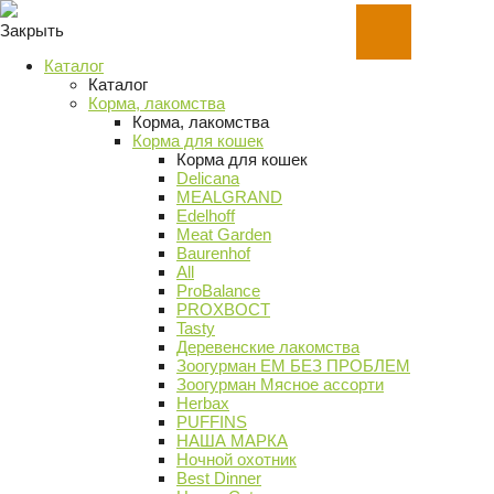
Закрыть
Каталог
Каталог
Корма, лакомства
Корма, лакомства
Корма для кошек
Корма для кошек
Delicana
MEALGRAND
Edelhoff
Meat Garden
Baurenhof
All
ProBalance
PROХВОСТ
Tasty
Деревенские лакомства
Зоогурман ЕМ БЕЗ ПРОБЛЕМ
Зоогурман Мясное ассорти
Herbax
PUFFINS
НАША МАРКА
Ночной охотник
Best Dinner