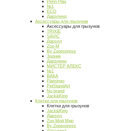
Penn Plax
№1
ECO
Дарэленд
Аксессуары для грызунов
Аксессуары для грызунов
TRIXIE
SAVIC
Дарэлл
Zoo-M
By Zooexpress
Зооник
Дарэленд
МИСТЕР АЛЕКС
№1
ВАКА
Flamingo
PetStandArt
No brand
Jack&King
Клетки для грызунов
Клетки для грызунов
Jack&King
Дарэлл
Zoo Мой Мир
By Zooexpress
Дарэленд