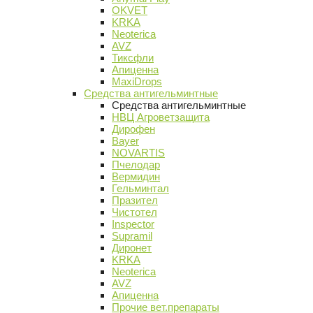
OKVET
KRKA
Neoterica
AVZ
Тиксфли
Апиценна
MaxiDrops
Средства антигельминтные
Средства антигельминтные
НВЦ Агроветзащита
Дирофен
Bayer
NOVARTIS
Пчелодар
Вермидин
Гельминтал
Празител
Чистотел
Inspector
Supramil
Диронет
KRKA
Neoterica
AVZ
Апиценна
Прочие вет.препараты