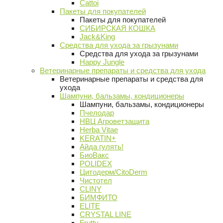
Cattoi
Пакеты для покупателей
Пакеты для покупателей
СИБИРСКАЯ КОШКА
Jack&King
Средства для ухода за грызунами
Средства для ухода за грызунами
Happy Jungle
Ветеринарные препараты и средства для ухода
Ветеринарные препараты и средства для
ухода
Шампуни, бальзамы, кондиционеры
Шампуни, бальзамы, кондиционеры
Пчелодар
НВЦ Агроветзащита
Herba Vitae
KERATIN+
Айда гулять!
БиоВакс
POLIDEX
Цитодерм/CitoDerm
Чистотел
CLINY
БИМФИТО
ELITE
CRYSTAL LINE
Frutty