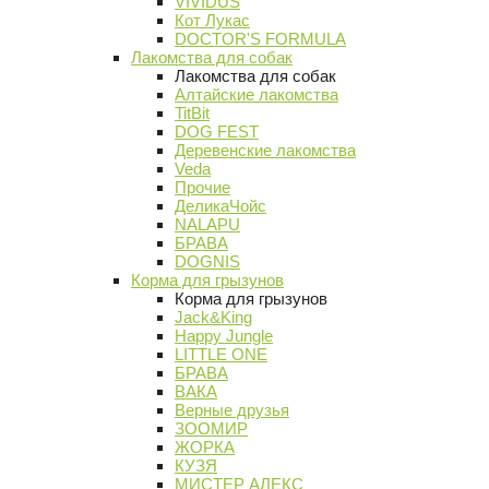
VIVIDUS
Кот Лукас
DOCTOR'S FORMULA
Лакомства для собак
Лакомства для собак
Алтайские лакомства
TitBit
DOG FEST
Деревенские лакомства
Veda
Прочие
ДеликаЧойс
NALAPU
БРАВА
DOGNIS
Корма для грызунов
Корма для грызунов
Jack&King
Happy Jungle
LITTLE ONE
БРАВА
ВАКА
Верные друзья
ЗООМИР
ЖОРКА
КУЗЯ
МИСТЕР АЛЕКС