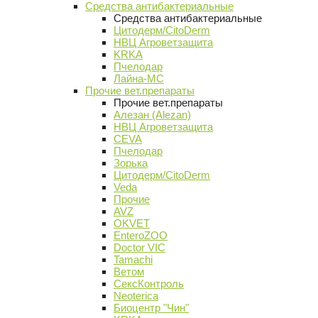
Средства антибактериальные
Средства антибактериальные
Цитодерм/CitoDerm
НВЦ Агроветзащита
KRKA
Пчелодар
Лайна-МС
Прочие вет.препараты
Прочие вет.препараты
Алезан (Alezan)
НВЦ Агроветзащита
CEVA
Пчелодар
Зорька
Цитодерм/CitoDerm
Veda
Прочие
AVZ
OKVET
EnteroZOO
Doctor VIC
Tamachi
Ветом
СексКонтроль
Neoterica
Биоцентр "Чин"