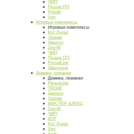
ЧИП
Пушок ПП
Petsiki
Уют
Игровые комплексы
Игровые комплексы
Кот Лукас
Зооник
Дарэлл
Zoo-M
ЧИП
Пушок ПП
PerseiLine
Дарэленд
Домики, лежанки
Домики, лежанки
PerseiLine
TRIXIE
Дарэлл
Зооник
МИСТЕР АЛЕКС
Zoo-M
ЧИП
АТР
Кот Лукас
Уют
Xody