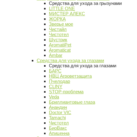
Средства для ухода за грызунами
LITTLE ONE
МИСТЕР АЛЕКС
ЖОРКА
Зверье мое
Чистайл
Чистотел
Шустрик
AromatiPet
Aromaticat
Ambar
Средства для ухода за глазами
Средства для ухода за глазами
БАРС
НВЦ Агроветзащита
Пчелодар
CLINY
STOP-проблема
Veda
Бриллиантовые глаза
Анандин
Doctor VIC
Tamachi
Чистотел
БиоВакс
Апиценна