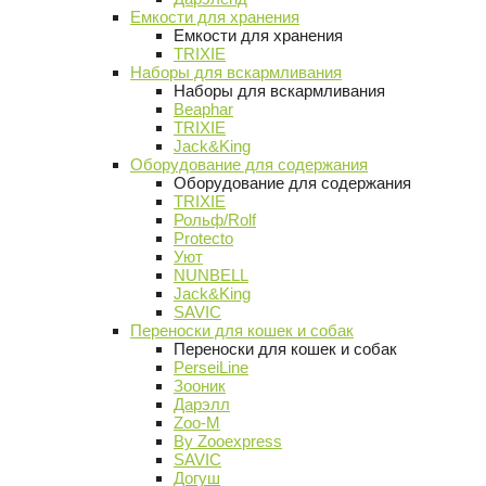
Емкости для хранения
Емкости для хранения
TRIXIE
Наборы для вскармливания
Наборы для вскармливания
Beaphar
TRIXIE
Jack&King
Оборудование для содержания
Оборудование для содержания
TRIXIE
Рольф/Rolf
Protecto
Уют
NUNBELL
Jack&King
SAVIC
Переноски для кошек и собак
Переноски для кошек и собак
PerseiLine
Зооник
Дарэлл
Zoo-M
By Zooexpress
SAVIC
Догуш