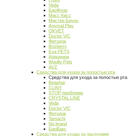
Veda
БиоФлор
Мисс Кисс
Мистер Бруно
Anymal Play
OKVET
Doctor VIC
Фитодок
Brizberry
Eva PETS
Апиценна
Woolly Pets
AVZ
Средства для ухода за полостью рта
Средства для ухода за полостью рта
Beaphar
CLINY
STOP-проблема
CRYSTAL LINE
Veda
Doctor VIC
Фитодок
Tamachi
No brand
БиоВакс
Средства для ухода за грызунами