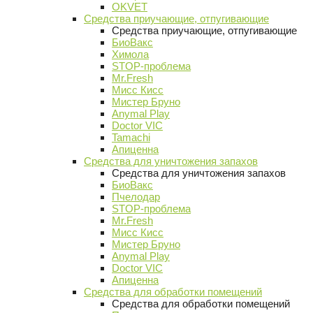
OKVET
Средства приучающие, отпугивающие
Средства приучающие, отпугивающие
БиоВакс
Химола
STOP-проблема
Mr.Fresh
Мисс Кисс
Мистер Бруно
Anymal Play
Doctor VIC
Tamachi
Апиценна
Средства для уничтожения запахов
Средства для уничтожения запахов
БиоВакс
Пчелодар
STOP-проблема
Mr.Fresh
Мисс Кисс
Мистер Бруно
Anymal Play
Doctor VIC
Апиценна
Средства для обработки помещений
Средства для обработки помещений