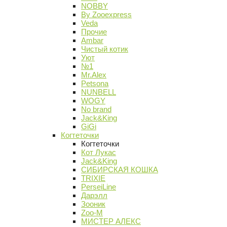
NOBBY
By Zooexpress
Veda
Прочие
Ambar
Чистый котик
Уют
№1
Mr.Alex
Petsona
NUNBELL
WOGY
No brand
Jack&King
GiGi
Когтеточки
Когтеточки
Кот Лукас
Jack&King
СИБИРСКАЯ КОШКА
TRIXIE
PerseiLine
Дарэлл
Зооник
Zoo-M
МИСТЕР АЛЕКС