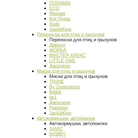
DOGMAN
ECO
Япония
Кот Лукас
Xody
Jack&King
Переноски для птиц и грызунов
Переноски для птиц и грызунов
Дарэлл
ЖОРКА
МИСТЕР АЛЕКС
LITTLE ONE
Дарэленд
Миски для птиц и грызунов
Миски для птиц и грызунов
TRIXIE
By Zooexpress
ВАКА
№1
Дарэленд
Flamingo
Jack&King
Автокормушки, автопоилки
Автокормушки, автопоилки
SAVIC
NOBBY