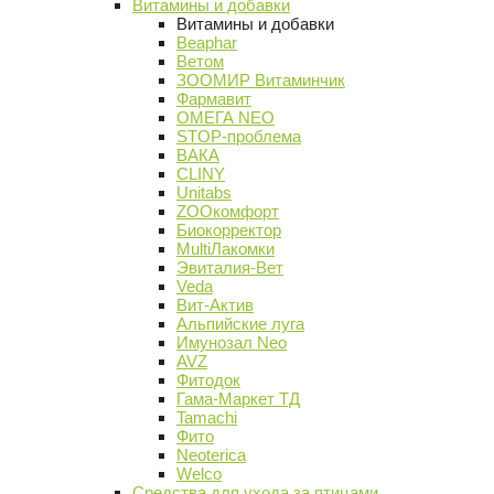
Витамины и добавки
Витамины и добавки
Beaphar
Ветом
ЗООМИР Витаминчик
Фармавит
ОМЕГА NEO
STOP-проблема
ВАКА
CLINY
Unitabs
ZOOкомфорт
Биокорректор
MultiЛакомки
Эвиталия-Вет
Veda
Вит-Актив
Альпийские луга
Имунозал Neo
AVZ
Фитодок
Гама-Маркет ТД
Tamachi
Фито
Neoterica
Welco
Средства для ухода за птицами