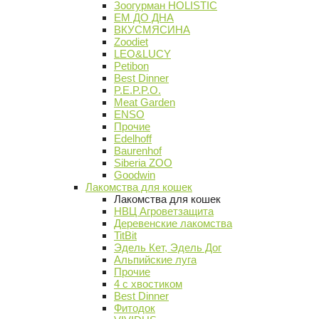
Зоогурман HOLISTIC
ЕМ ДО ДНА
ВКУСМЯСИНА
Zoodiet
LEO&LUCY
Petibon
Best Dinner
P.E.P.P.O.
Meat Garden
ENSO
Прочие
Edelhoff
Baurenhof
Siberia ZOO
Goodwin
Лакомства для кошек
Лакомства для кошек
НВЦ Агроветзащита
Деревенские лакомства
TitBit
Эдель Кет, Эдель Дог
Альпийские луга
Прочие
4 с хвостиком
Best Dinner
Фитодок