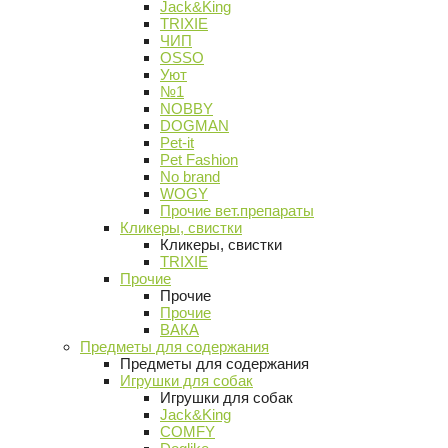
Jack&King
TRIXIE
ЧИП
OSSO
Уют
№1
NOBBY
DOGMAN
Pet-it
Pet Fashion
No brand
WOGY
Прочие вет.препараты
Кликеры, свистки
Кликеры, свистки
TRIXIE
Прочие
Прочие
Прочие
ВАКА
Предметы для содержания
Предметы для содержания
Игрушки для собак
Игрушки для собак
Jack&King
COMFY