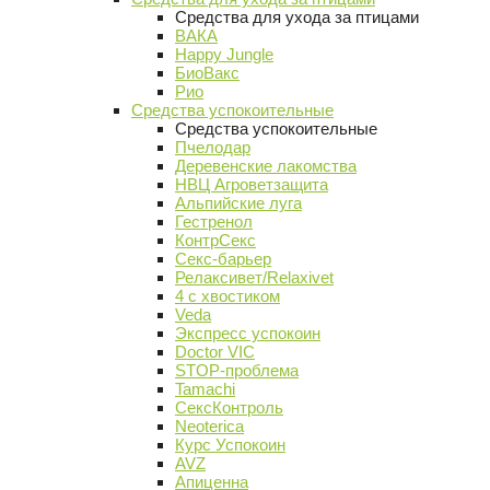
Средства для ухода за птицами
ВАКА
Happy Jungle
БиоВакс
Рио
Средства успокоительные
Средства успокоительные
Пчелодар
Деревенские лакомства
НВЦ Агроветзащита
Альпийские луга
Гестренол
КонтрСекс
Секс-барьер
Релаксивет/Relaxivet
4 с хвостиком
Veda
Экспресс успокоин
Doctor VIC
STOP-проблема
Tamachi
СексКонтроль
Neoterica
Курс Успокоин
AVZ
Апиценна