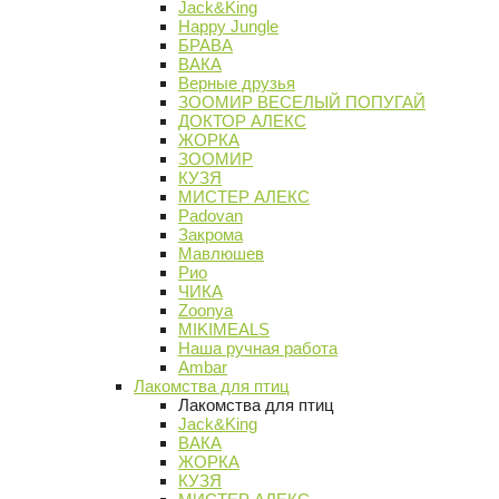
Jack&King
Happy Jungle
БРАВА
ВАКА
Верные друзья
ЗООМИР ВЕСЕЛЫЙ ПОПУГАЙ
ДОКТОР АЛЕКС
ЖОРКА
ЗООМИР
КУЗЯ
МИСТЕР АЛЕКС
Padovan
Закрома
Мавлюшев
Рио
ЧИКА
Zoonya
MIKIMEALS
Наша ручная работа
Ambar
Лакомства для птиц
Лакомства для птиц
Jack&King
ВАКА
ЖОРКА
КУЗЯ