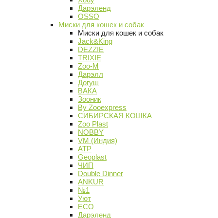
Дарэленд
OSSO
Миски для кошек и собак
Миски для кошек и собак
Jack&King
DEZZIE
TRIXIE
Zoo-M
Дарэлл
Догуш
ВАКА
Зооник
By Zooexpress
СИБИРСКАЯ КОШКА
Zoo Plast
NOBBY
VM (Индия)
АТР
Geoplast
ЧИП
Double Dinner
ANKUR
№1
Уют
ECO
Дарэленд