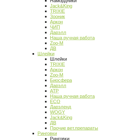
Намордники
Jack&King
TRIXIE
Зооник
Аркон
ЧИП
Дарэлл
Наша ручная работа
Zoo-M
ДВ
Шлейки
Шлейки
TRIXIE
Аркон
Zoo-M
Биосфера
Дарэлл
АТР
Наша ручная работа
ECO
Дарэленд
WOGY
Jack&King
ДВ
Прочие вет.препараты
Ринговки
Ринговки