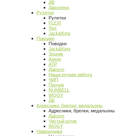
ДВ
Дарэленд
Рулетки
Рулетки
FLEXI
Уют
Jack&King
Поводки
Поводки
Jack&King
Зооник
Аркон
АТР
Дарэлл
Наша ручная работа
ЧИП
Прочие
NUNBELL
WOGY
ДВ
Адресники, брелки, медальоны
Адресники, брелки, медальоны
Дарэлл
Чистый котик
WOGY
Намордники