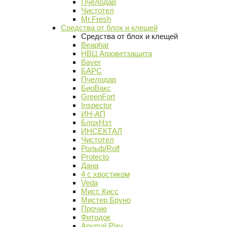
Пчелодар
Чистотел
Mr.Fresh
Средства от блох и клещей
Средства от блох и клещей
Beaphar
НВЦ Агроветзащита
Bayer
БАРС
Пчелодар
БиоВакс
GreenFort
Inspector
ИН-АП
БлохНэт
ИНСЕКТАЛ
Чистотел
Рольф/Rolf
Protecto
Дана
4 с хвостиком
Veda
Мисс Кисс
Мистер Бруно
Прочие
Фитодок
Anymal Play