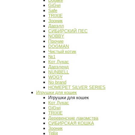
Doglike
GiGwi
Safe
TRIXIE
Зооник
Дарэлл
СИБИРСКИЙ ПЕС
NOBBY
Прочие
DOGMAN
Чистый котик
№1
Кот Лукас
Дарэленд
NUNBELL
WOGY
No brand
HOMEPET SILVER SERIES
Игрушки для кошек
Игрушки для кошек
Кот Лукас
GiGwi
TRIXIE
Деревенские лакомства
СИБИРСКАЯ КОШКА
Зооник
TitBit