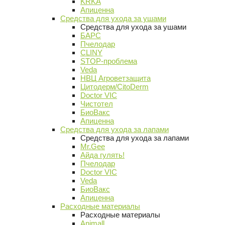
KRKA
Апиценна
Средства для ухода за ушами
Средства для ухода за ушами
БАРС
Пчелодар
CLINY
STOP-проблема
Veda
НВЦ Агроветзащита
Цитодерм/CitoDerm
Doctor VIC
Чистотел
БиоВакс
Апиценна
Средства для ухода за лапами
Средства для ухода за лапами
Mr.Gee
Айда гулять!
Пчелодар
Doctor VIC
Veda
БиоВакс
Апиценна
Расходные материалы
Расходные материалы
Animall