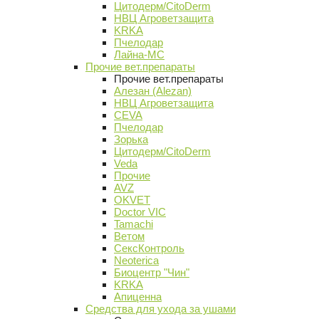
Цитодерм/CitoDerm
НВЦ Агроветзащита
KRKA
Пчелодар
Лайна-МС
Прочие вет.препараты
Прочие вет.препараты
Алезан (Alezan)
НВЦ Агроветзащита
CEVA
Пчелодар
Зорька
Цитодерм/CitoDerm
Veda
Прочие
AVZ
OKVET
Doctor VIC
Tamachi
Ветом
СексКонтроль
Neoterica
Биоцентр "Чин"
KRKA
Апиценна
Средства для ухода за ушами