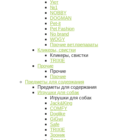
Уют
№1
NOBBY
DOGMAN
Pet-it
Pet Fashion
No brand
WOGY
Прочие вет.препараты
Кликеры, свистки
Кликеры, свистки
TRIXIE
Прочие
Прочие
Прочие
Предметы для содержания
Предметы для содержания
Игрушки для собак
Игрушки для собак
Jack&King
COMFY
Doglike
GiGwi
Safe
TRIXIE
Зооник