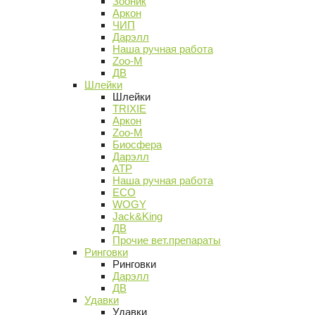
Зооник
Аркон
ЧИП
Дарэлл
Наша ручная работа
Zoo-M
ДВ
Шлейки
Шлейки
TRIXIE
Аркон
Zoo-M
Биосфера
Дарэлл
АТР
Наша ручная работа
ECO
WOGY
Jack&King
ДВ
Прочие вет.препараты
Ринговки
Ринговки
Дарэлл
ДВ
Удавки
Удавки