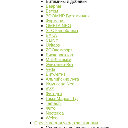
Витамины и добавки
Beaphar
Ветом
ЗООМИР Витаминчик
Фармавит
ОМЕГА NEO
STOP-проблема
ВАКА
CLINY
Unitabs
ZOOкомфорт
Биокорректор
MultiЛакомки
Эвиталия-Вет
Veda
Вит-Актив
Альпийские луга
Имунозал Neo
AVZ
Фитодок
Гама-Маркет ТД
Tamachi
Фито
Neoterica
Welco
Средства для ухода за птицами
Средства для ухода за птицами