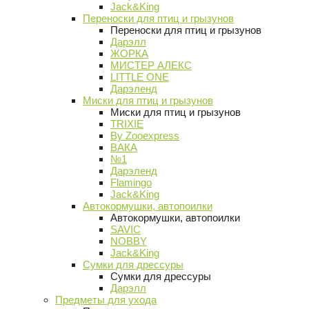
Jack&King
Переноски для птиц и грызунов
Переноски для птиц и грызунов
Дарэлл
ЖОРКА
МИСТЕР АЛЕКС
LITTLE ONE
Дарэленд
Миски для птиц и грызунов
Миски для птиц и грызунов
TRIXIE
By Zooexpress
ВАКА
№1
Дарэленд
Flamingo
Jack&King
Автокормушки, автопоилки
Автокормушки, автопоилки
SAVIC
NOBBY
Jack&King
Сумки для дрессуры
Сумки для дрессуры
Дарэлл
Предметы для ухода