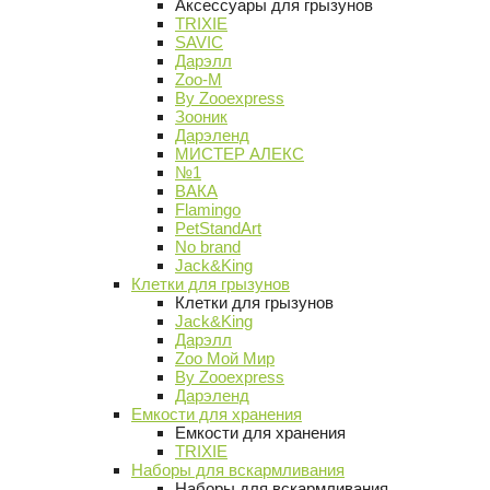
Аксессуары для грызунов
TRIXIE
SAVIC
Дарэлл
Zoo-M
By Zooexpress
Зооник
Дарэленд
МИСТЕР АЛЕКС
№1
ВАКА
Flamingo
PetStandArt
No brand
Jack&King
Клетки для грызунов
Клетки для грызунов
Jack&King
Дарэлл
Zoo Мой Мир
By Zooexpress
Дарэленд
Емкости для хранения
Емкости для хранения
TRIXIE
Наборы для вскармливания
Наборы для вскармливания