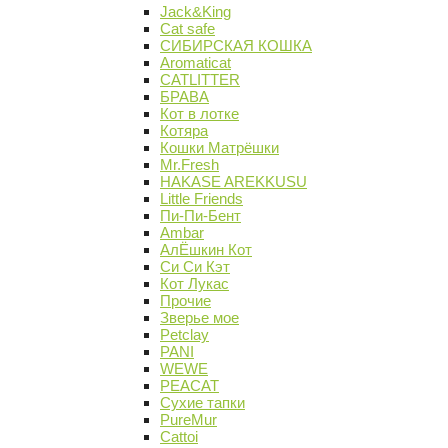
Jack&King
Cat safe
СИБИРСКАЯ КОШКА
Aromaticat
CATLITTER
БРАВА
Кот в лотке
Котяра
Кошки Матрёшки
Mr.Fresh
HAKASE AREKKUSU
Little Friends
Пи-Пи-Бент
Ambar
АлЁшкин Кот
Си Си Кэт
Кот Лукас
Прочие
Зверье мое
Petclay
PANI
WEWE
PEACAT
Сухие тапки
PureMur
Cattoi