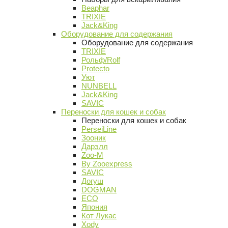
Beaphar
TRIXIE
Jack&King
Оборудование для содержания
Оборудование для содержания
TRIXIE
Рольф/Rolf
Protecto
Уют
NUNBELL
Jack&King
SAVIC
Переноски для кошек и собак
Переноски для кошек и собак
PerseiLine
Зооник
Дарэлл
Zoo-M
By Zooexpress
SAVIC
Догуш
DOGMAN
ECO
Япония
Кот Лукас
Xody