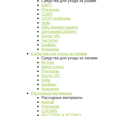
Средства для ухода за ушами
БАРС
Пчелодар
CLINY
STOP-проблема
Veda
НВЦ Агроветзащита
Цитодерм/CitoDerm
Doctor VIC
Чистотел
БиоВакс
Апиценна
Средства для ухода за лапами
Средства для ухода за лапами
Mr.Gee
Айда гулять!
Пчелодар
Doctor VIC
Veda
БиоВакс
Апиценна
Расходные материалы
Расходные материалы
Animall
Пчелодар
LUXSAN
NEOTERICA VETPRO