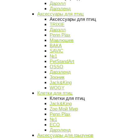
Дарэлл
Дарэленд
Аксессуары для птиц
Аксессуары для птиц
TRIXIE
Дарэлл
Penn Plax
Мавлюшев
ВАКА
SAVIC
№1
PetStandArt
OSSO
Дарэленд
Зооник
Jack&King
WOGY
Клетки для птиц
Клетки для птиц
Jack&King
Zoo Мой Мир
Penn Plax
№1
ECO
Дарэленд
Аксессуары для грызунов