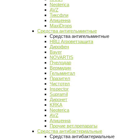
Neoterica
AVZ
Тиксфли
Апиценна
MaxiDrops
Средства антигельминтные
Средства антигельминтные
НВЦ Агроветзащита
Дирофен
Bayer
NOVARTIS
Пчелодар
Вермидин
Гельминтал
Празител
Чистотел
Inspector
Supramil
Диронет
KRKA
Neoterica
AVZ
Апиценна
Прочие вет.препараты
Средства антибактериальные
Средства антибактериальные