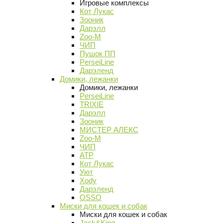
Игровые комплексы
Кот Лукас
Зооник
Дарэлл
Zoo-M
ЧИП
Пушок ПП
PerseiLine
Дарэленд
Домики, лежанки
Домики, лежанки
PerseiLine
TRIXIE
Дарэлл
Зооник
МИСТЕР АЛЕКС
Zoo-M
ЧИП
АТР
Кот Лукас
Уют
Xody
Дарэленд
OSSO
Миски для кошек и собак
Миски для кошек и собак
Jack&King