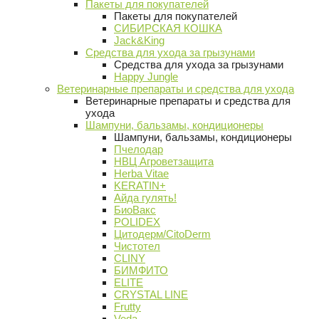
Пакеты для покупателей
Пакеты для покупателей
СИБИРСКАЯ КОШКА
Jack&King
Средства для ухода за грызунами
Средства для ухода за грызунами
Happy Jungle
Ветеринарные препараты и средства для ухода
Ветеринарные препараты и средства для
ухода
Шампуни, бальзамы, кондиционеры
Шампуни, бальзамы, кондиционеры
Пчелодар
НВЦ Агроветзащита
Herba Vitae
KERATIN+
Айда гулять!
БиоВакс
POLIDEX
Цитодерм/CitoDerm
Чистотел
CLINY
БИМФИТО
ELITE
CRYSTAL LINE
Frutty
Veda