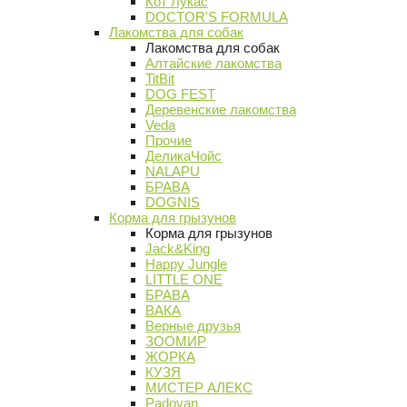
Кот Лукас
DOCTOR'S FORMULA
Лакомства для собак
Лакомства для собак
Алтайские лакомства
TitBit
DOG FEST
Деревенские лакомства
Veda
Прочие
ДеликаЧойс
NALAPU
БРАВА
DOGNIS
Корма для грызунов
Корма для грызунов
Jack&King
Happy Jungle
LITTLE ONE
БРАВА
ВАКА
Верные друзья
ЗООМИР
ЖОРКА
КУЗЯ
МИСТЕР АЛЕКС
Padovan