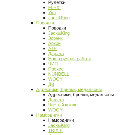
Рулетки
FLEXI
Уют
Jack&King
Поводки
Поводки
Jack&King
Зооник
Аркон
АТР
Дарэлл
Наша ручная работа
ЧИП
Прочие
NUNBELL
WOGY
ДВ
Адресники, брелки, медальоны
Адресники, брелки, медальоны
Дарэлл
Чистый котик
WOGY
Намордники
Намордники
Jack&King
TRIXIE