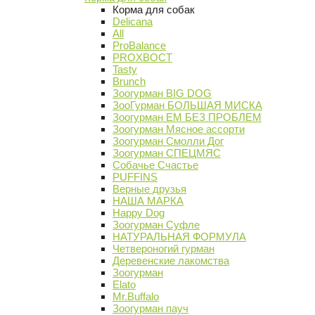
Корма для собак
Delicana
All
ProBalance
PROХВОСТ
Tasty
Brunch
Зоогурман BIG DOG
ЗооГурман БОЛЬШАЯ МИСКА
Зоогурман ЕМ БЕЗ ПРОБЛЕМ
Зоогурман Мясное ассорти
Зоогурман Смолли Дог
Зоогурман СПЕЦМЯС
Собачье Счастье
PUFFINS
Верные друзья
НАША МАРКА
Happy Dog
Зоогурман Суфле
НАТУРАЛЬНАЯ ФОРМУЛА
Четвероногий гурман
Деревенские лакомства
Зоогурман
Elato
Mr.Buffalo
Зоогурман пауч