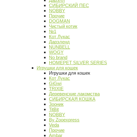
Дарэлл
СИБИРСКИЙ ПЕС
NOBBY
Прочие
DOGMAN
Чистый котик
№1
Кот Лукас
Дарэленд
NUNBELL
WOGY
No brand
HOMEPET SILVER SERIES
Игрушки для кошек
Игрушки для кошек
Кот Лукас
GiGwi
TRIXIE
Деревенские лакомства
СИБИРСКАЯ КОШКА
Зооник
TitBit
NOBBY
By Zooexpress
Veda
Прочие
Ambar