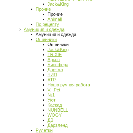
Jack&King
Прочие
Прочие
Animall
По рецепту
Амуниция и одежда
Амуниция и одежда
Ошейники
Ошейники
Jack&King
TRIXIE
Аркон
Биосфера
Дарэлл
ЧИП
АТР
Наша ручная работа
V.I.Pet
№1
Уют
Каскад
NUNBELL
WOGY
ДВ
Дарэленд
Рулетки