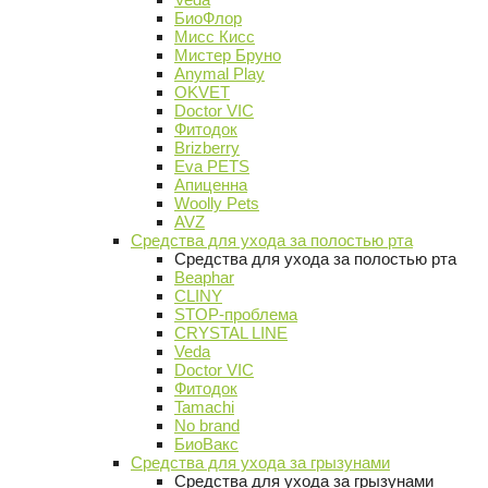
БиоФлор
Мисс Кисс
Мистер Бруно
Anymal Play
OKVET
Doctor VIC
Фитодок
Brizberry
Eva PETS
Апиценна
Woolly Pets
AVZ
Средства для ухода за полостью рта
Средства для ухода за полостью рта
Beaphar
CLINY
STOP-проблема
CRYSTAL LINE
Veda
Doctor VIC
Фитодок
Tamachi
No brand
БиоВакс
Средства для ухода за грызунами
Средства для ухода за грызунами