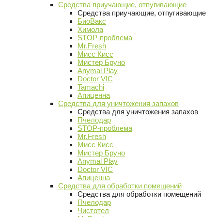
Средства приучающие, отпугивающие
Средства приучающие, отпугивающие
БиоВакс
Химола
STOP-проблема
Mr.Fresh
Мисс Кисс
Мистер Бруно
Anymal Play
Doctor VIC
Tamachi
Апиценна
Средства для уничтожения запахов
Средства для уничтожения запахов
Пчелодар
STOP-проблема
Mr.Fresh
Мисс Кисс
Мистер Бруно
Anymal Play
Doctor VIC
Апиценна
Средства для обработки помещений
Средства для обработки помещений
Пчелодар
Чистотел