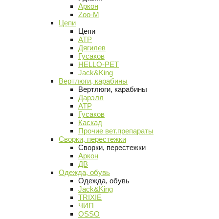
Аркон
Zoo-M
Цепи
Цепи
АТР
Дягилев
Гусаков
HELLO-PET
Jack&King
Вертлюги, карабины
Вертлюги, карабины
Дарэлл
АТР
Гусаков
Каскад
Прочие вет.препараты
Сворки, перестежки
Сворки, перестежки
Аркон
ДВ
Одежда, обувь
Одежда, обувь
Jack&King
TRIXIE
ЧИП
OSSO