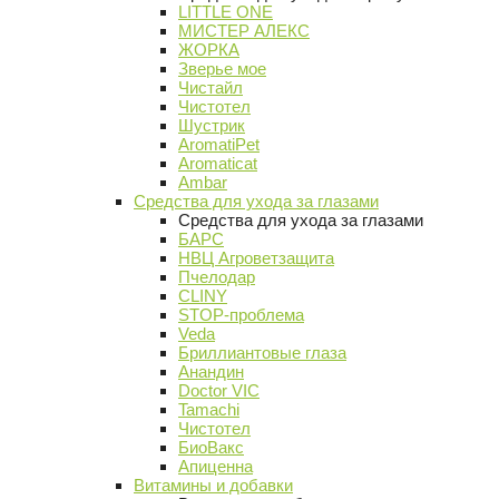
LITTLE ONE
МИСТЕР АЛЕКС
ЖОРКА
Зверье мое
Чистайл
Чистотел
Шустрик
AromatiPet
Aromaticat
Ambar
Средства для ухода за глазами
Средства для ухода за глазами
БАРС
НВЦ Агроветзащита
Пчелодар
CLINY
STOP-проблема
Veda
Бриллиантовые глаза
Анандин
Doctor VIC
Tamachi
Чистотел
БиоВакс
Апиценна
Витамины и добавки