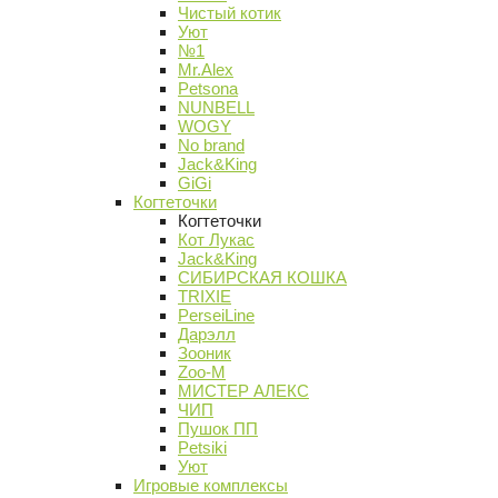
Чистый котик
Уют
№1
Mr.Alex
Petsona
NUNBELL
WOGY
No brand
Jack&King
GiGi
Когтеточки
Когтеточки
Кот Лукас
Jack&King
СИБИРСКАЯ КОШКА
TRIXIE
PerseiLine
Дарэлл
Зооник
Zoo-M
МИСТЕР АЛЕКС
ЧИП
Пушок ПП
Petsiki
Уют
Игровые комплексы