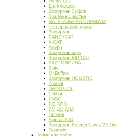
Happy Cat
Д-р Клаудер
Зоогурман Суфле
Кошачье Счастье
НАТУРАЛЬНАЯ ФОРМУЛА
Четвероногий гурман
Зоогурман
CANDYCAT
X-CAT
Амурр
Зоогурман пауч
Зоогурман BIG CAT
ВКУСМЯСИНА
Elato
Mr.Buffalo
Зоогурман HOLISTIC
Zoodiet
LEO&LUCY
Petibon
ENSO
P.E.P.P.O.
ЕМ ДО ДНА
Прочие
Siberia ZOO
Зоогурман Breeder`s way Vet Diet
Goodwin
Корма для собак