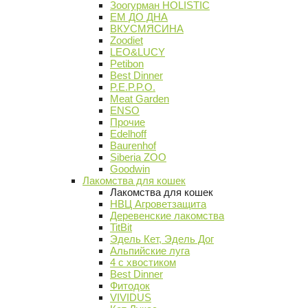
Зоогурман HOLISTIC
ЕМ ДО ДНА
ВКУСМЯСИНА
Zoodiet
LEO&LUCY
Petibon
Best Dinner
P.E.P.P.O.
Meat Garden
ENSO
Прочие
Edelhoff
Baurenhof
Siberia ZOO
Goodwin
Лакомства для кошек
Лакомства для кошек
НВЦ Агроветзащита
Деревенские лакомства
TitBit
Эдель Кет, Эдель Дог
Альпийские луга
4 с хвостиком
Best Dinner
Фитодок
VIVIDUS