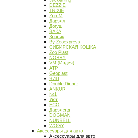
DEZZIE
TRIXIE
Zoo-M
Дарэлл
Догуш
ВАКА
Зооник
By Zooexpress
СИБИРСКАЯ КОШКА
Zoo Plast
NOBBY
VM (Индия)
АТР
Geoplast
ЧИП
Double Dinner
ANKUR
№1
Уют
ECO
Дарэленд
DOGMAN
NUNBELL
WOGY
Аксессуары для авто
Аксессуары для авто