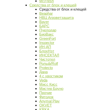
Mr.Fresh
Средства от блох и клещей
Средства от блох и клещей
Beaphar
НВЦ Агроветзащита
Bayer
БАРС
Пчелодар
БиоВакс
GreenFort
Inspector
ИН-АП
БлохНэт
ИНСЕКТАЛ
Чистотел
Рольф/Rolf
Protecto
Дана
4 с хвостиком
Veda
Мисс Кисс
Мистер Бруно
Прочие
Фитодок
Anymal Play
OKVET
KRKA