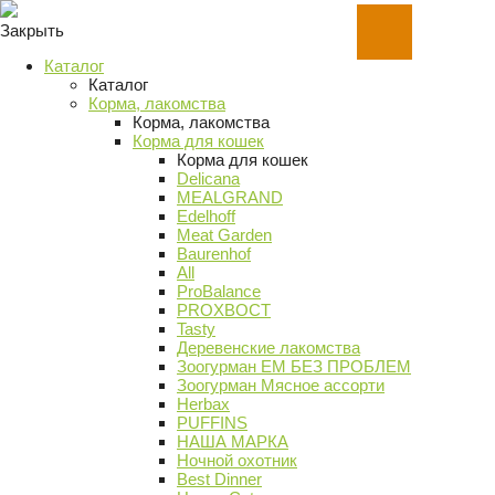
Закрыть
Каталог
Каталог
Корма, лакомства
Корма, лакомства
Корма для кошек
Корма для кошек
Delicana
MEALGRAND
Edelhoff
Meat Garden
Baurenhof
All
ProBalance
PROХВОСТ
Tasty
Деревенские лакомства
Зоогурман ЕМ БЕЗ ПРОБЛЕМ
Зоогурман Мясное ассорти
Herbax
PUFFINS
НАША МАРКА
Ночной охотник
Best Dinner