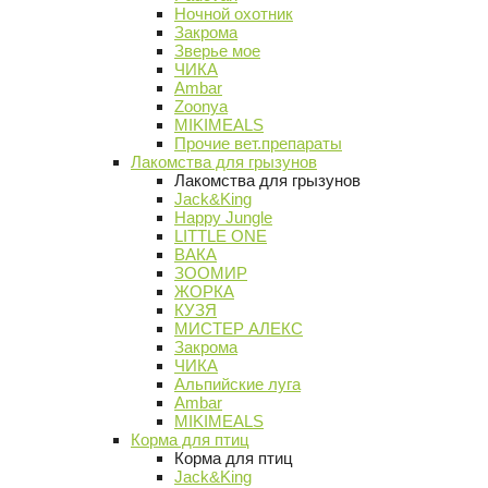
Ночной охотник
Закрома
Зверье мое
ЧИКА
Ambar
Zoonya
MIKIMEALS
Прочие вет.препараты
Лакомства для грызунов
Лакомства для грызунов
Jack&King
Happy Jungle
LITTLE ONE
ВАКА
ЗООМИР
ЖОРКА
КУЗЯ
МИСТЕР АЛЕКС
Закрома
ЧИКА
Альпийские луга
Ambar
MIKIMEALS
Корма для птиц
Корма для птиц
Jack&King