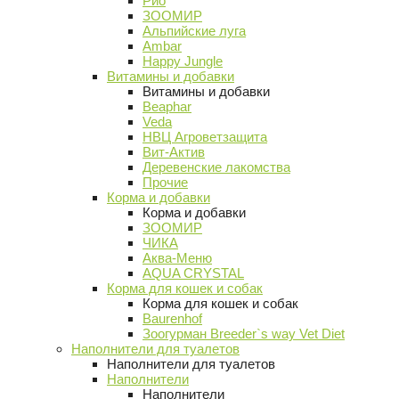
Рио
ЗООМИР
Альпийские луга
Ambar
Happy Jungle
Витамины и добавки
Витамины и добавки
Beaphar
Veda
НВЦ Агроветзащита
Вит-Актив
Деревенские лакомства
Прочие
Корма и добавки
Корма и добавки
ЗООМИР
ЧИКА
Аква-Меню
AQUA CRYSTAL
Корма для кошек и собак
Корма для кошек и собак
Baurenhof
Зоогурман Breeder`s way Vet Diet
Наполнители для туалетов
Наполнители для туалетов
Наполнители
Наполнители