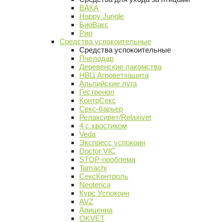
ВАКА
Happy Jungle
БиоВакс
Рио
Средства успокоительные
Средства успокоительные
Пчелодар
Деревенские лакомства
НВЦ Агроветзащита
Альпийские луга
Гестренол
КонтрСекс
Секс-барьер
Релаксивет/Relaxivet
4 с хвостиком
Veda
Экспресс успокоин
Doctor VIC
STOP-проблема
Tamachi
СексКонтроль
Neoterica
Курс Успокоин
AVZ
Апиценна
OKVET