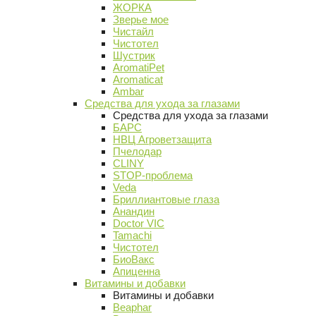
ЖОРКА
Зверье мое
Чистайл
Чистотел
Шустрик
AromatiPet
Aromaticat
Ambar
Средства для ухода за глазами
Средства для ухода за глазами
БАРС
НВЦ Агроветзащита
Пчелодар
CLINY
STOP-проблема
Veda
Бриллиантовые глаза
Анандин
Doctor VIC
Tamachi
Чистотел
БиоВакс
Апиценна
Витамины и добавки
Витамины и добавки
Beaphar