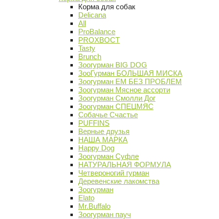
Корма для собак
Delicana
All
ProBalance
PROХВОСТ
Tasty
Brunch
Зоогурман BIG DOG
ЗооГурман БОЛЬШАЯ МИСКА
Зоогурман ЕМ БЕЗ ПРОБЛЕМ
Зоогурман Мясное ассорти
Зоогурман Смолли Дог
Зоогурман СПЕЦМЯС
Собачье Счастье
PUFFINS
Верные друзья
НАША МАРКА
Happy Dog
Зоогурман Суфле
НАТУРАЛЬНАЯ ФОРМУЛА
Четвероногий гурман
Деревенские лакомства
Зоогурман
Elato
Mr.Buffalo
Зоогурман пауч