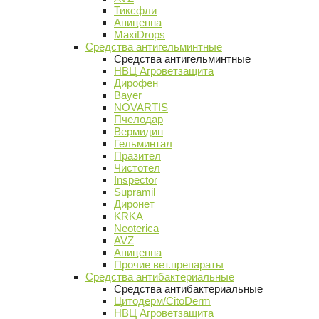
Тиксфли
Апиценна
MaxiDrops
Средства антигельминтные
Средства антигельминтные
НВЦ Агроветзащита
Дирофен
Bayer
NOVARTIS
Пчелодар
Вермидин
Гельминтал
Празител
Чистотел
Inspector
Supramil
Диронет
KRKA
Neoterica
AVZ
Апиценна
Прочие вет.препараты
Средства антибактериальные
Средства антибактериальные
Цитодерм/CitoDerm
НВЦ Агроветзащита