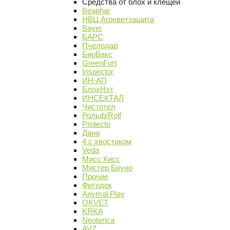
Средства от блох и клещей
Beaphar
НВЦ Агроветзащита
Bayer
БАРС
Пчелодар
БиоВакс
GreenFort
Inspector
ИН-АП
БлохНэт
ИНСЕКТАЛ
Чистотел
Рольф/Rolf
Protecto
Дана
4 с хвостиком
Veda
Мисс Кисс
Мистер Бруно
Прочие
Фитодок
Anymal Play
OKVET
KRKA
Neoterica
AVZ