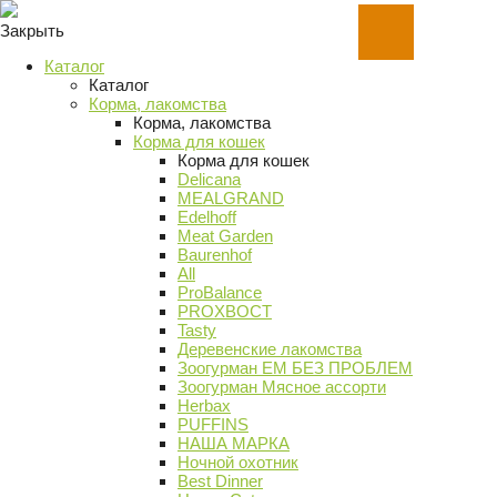
Закрыть
Каталог
Каталог
Корма, лакомства
Корма, лакомства
Корма для кошек
Корма для кошек
Delicana
MEALGRAND
Edelhoff
Meat Garden
Baurenhof
All
ProBalance
PROХВОСТ
Tasty
Деревенские лакомства
Зоогурман ЕМ БЕЗ ПРОБЛЕМ
Зоогурман Мясное ассорти
Herbax
PUFFINS
НАША МАРКА
Ночной охотник
Best Dinner