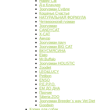
Happy Cat
Д-р Клаудер
Зоогурман Суфле
Кошачье Счастье
НАТУРАЛЬНАЯ ФОРМУЛА
Четвероногий гурман
Зоогурман
CANDYCAT
X-CAT
Амурр
Зоогурман пауч
Зоогурман BIG CAT
ВКУСМЯСИНА
Elato
Mr.Buffalo
Зоогурман HOLISTIC
Zoodiet
LEO&LUCY
Petibon
ENSO
P.E.P.P.O.
ЕМ ДО ДНА
Прочие
Siberia ZOO
Зоогурман Breeder`s way Vet Diet
Goodwin
Корма для собак