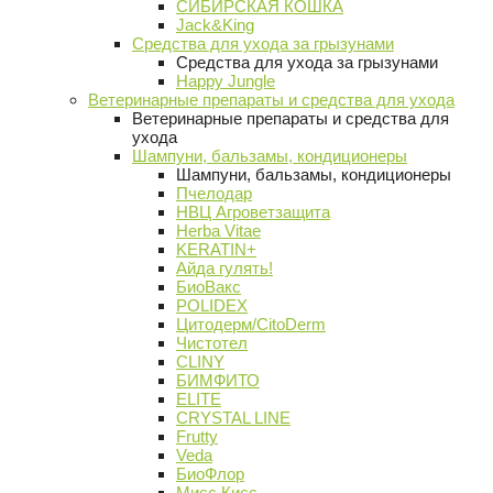
СИБИРСКАЯ КОШКА
Jack&King
Средства для ухода за грызунами
Средства для ухода за грызунами
Happy Jungle
Ветеринарные препараты и средства для ухода
Ветеринарные препараты и средства для
ухода
Шампуни, бальзамы, кондиционеры
Шампуни, бальзамы, кондиционеры
Пчелодар
НВЦ Агроветзащита
Herba Vitae
KERATIN+
Айда гулять!
БиоВакс
POLIDEX
Цитодерм/CitoDerm
Чистотел
CLINY
БИМФИТО
ELITE
CRYSTAL LINE
Frutty
Veda
БиоФлор
Мисс Кисс