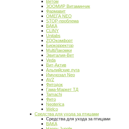
Ветом
ЗООМИР Витаминчик
Фармавит
ОМЕГА NEO
STOP-проблема
ВАКА
CLINY
Unitabs
ZOOкомфорт
Биокорректор
MultiЛакомки
Эвиталия-Вет
Veda
Вит-Актив
Альпийские луга
Имунозал Neo
AVZ
Фитодок
Гама-Маркет ТД
Tamachi
Фито
Neoterica
Welco
Средства для ухода за птицами
Средства для ухода за птицами
ВАКА
Happy Jungle