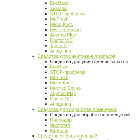
БиоВакс
Химола
STOP-проблема
Mr.Fresh
Мисс Кисс
Мистер Бруно
Anymal Play
Doctor VIC
Tamachi
Апиценна
Средства для уничтожения запахов
Средства для уничтожения запахов
БиоВакс
STOP-проблема
Mr.Fresh
Мисс Кисс
Мистер Бруно
Anymal Play
Doctor VIC
Апиценна
Средства для обработки помещений
Средства для обработки помещений
Пчелодар
Чистотел
Mr.Fresh
Средства от блох и клещей