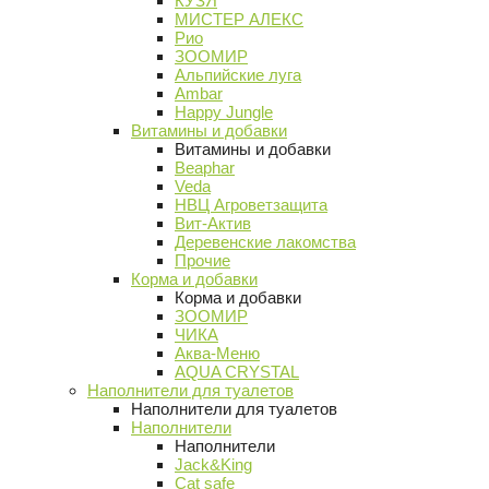
КУЗЯ
МИСТЕР АЛЕКС
Рио
ЗООМИР
Альпийские луга
Ambar
Happy Jungle
Витамины и добавки
Витамины и добавки
Beaphar
Veda
НВЦ Агроветзащита
Вит-Актив
Деревенские лакомства
Прочие
Корма и добавки
Корма и добавки
ЗООМИР
ЧИКА
Аква-Меню
AQUA CRYSTAL
Наполнители для туалетов
Наполнители для туалетов
Наполнители
Наполнители
Jack&King
Cat safe