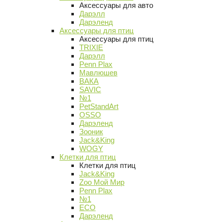
Аксессуары для авто
Дарэлл
Дарэленд
Аксессуары для птиц
Аксессуары для птиц
TRIXIE
Дарэлл
Penn Plax
Мавлюшев
ВАКА
SAVIC
№1
PetStandArt
OSSO
Дарэленд
Зооник
Jack&King
WOGY
Клетки для птиц
Клетки для птиц
Jack&King
Zoo Мой Мир
Penn Plax
№1
ECO
Дарэленд