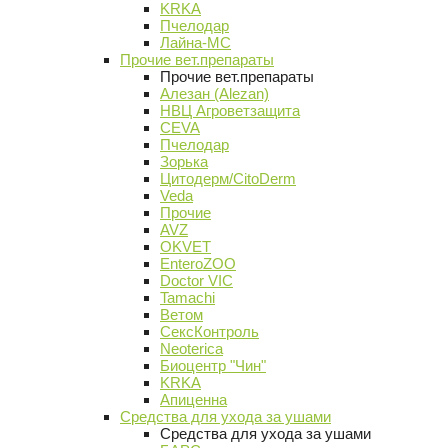
KRKA
Пчелодар
Лайна-МС
Прочие вет.препараты
Прочие вет.препараты
Алезан (Alezan)
НВЦ Агроветзащита
CEVA
Пчелодар
Зорька
Цитодерм/CitoDerm
Veda
Прочие
AVZ
OKVET
EnteroZOO
Doctor VIC
Tamachi
Ветом
СексКонтроль
Neoterica
Биоцентр "Чин"
KRKA
Апиценна
Средства для ухода за ушами
Средства для ухода за ушами