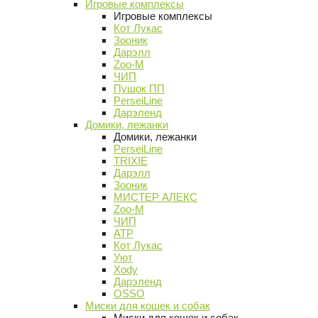
Игровые комплексы
Игровые комплексы
Кот Лукас
Зооник
Дарэлл
Zoo-M
ЧИП
Пушок ПП
PerseiLine
Дарэленд
Домики, лежанки
Домики, лежанки
PerseiLine
TRIXIE
Дарэлл
Зооник
МИСТЕР АЛЕКС
Zoo-M
ЧИП
АТР
Кот Лукас
Уют
Xody
Дарэленд
OSSO
Миски для кошек и собак
Миски для кошек и собак