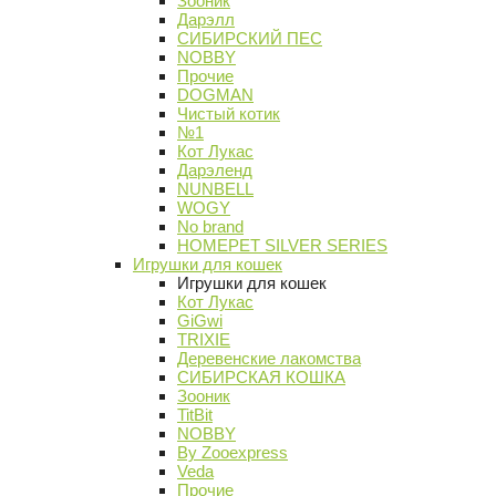
Зооник
Дарэлл
СИБИРСКИЙ ПЕС
NOBBY
Прочие
DOGMAN
Чистый котик
№1
Кот Лукас
Дарэленд
NUNBELL
WOGY
No brand
HOMEPET SILVER SERIES
Игрушки для кошек
Игрушки для кошек
Кот Лукас
GiGwi
TRIXIE
Деревенские лакомства
СИБИРСКАЯ КОШКА
Зооник
TitBit
NOBBY
By Zooexpress
Veda
Прочие