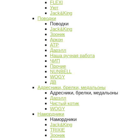
FLEXI
Уют
Jack&King
Поводки
Поводки
Jack&King
Зооник
Аркон
АТР
Дарэлл
Наша ручная работа
ЧИП
Прочие
NUNBELL
WOGY
ДВ
Адресники, брелки, медальоны
Адресники, брелки, медальоны
Дарэлл
Чистый котик
WOGY
Намордники
Намордники
Jack&King
TRIXIE
Зооник