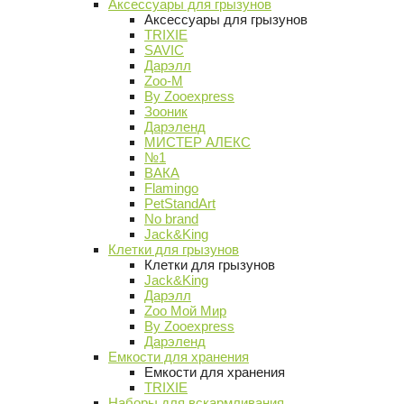
Аксессуары для грызунов
Аксессуары для грызунов
TRIXIE
SAVIC
Дарэлл
Zoo-M
By Zooexpress
Зооник
Дарэленд
МИСТЕР АЛЕКС
№1
ВАКА
Flamingo
PetStandArt
No brand
Jack&King
Клетки для грызунов
Клетки для грызунов
Jack&King
Дарэлл
Zoo Мой Мир
By Zooexpress
Дарэленд
Емкости для хранения
Емкости для хранения
TRIXIE
Наборы для вскармливания