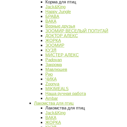
Корма для птиц
Jack&King
Happy Jungle
БРАВА
ВАКА
Верные друзья
ЗООМИР ВЕСЕЛЫЙ ПОПУГАЙ
ДОКТОР АЛЕКС
ЖОРКА
ЗООМИР
КУЗЯ
МИСТЕР АЛЕКС
Padovan
Закрома
Мавлюшев
Рио
ЧИКА
Zoonya
MIKIMEALS
Наша ручная работа
Ambar
Лакомства для птиц
Лакомства для птиц
Jack&King
ВАКА
ЖОРКА