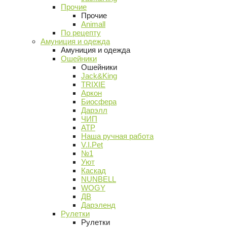
Прочие
Прочие
Animall
По рецепту
Амуниция и одежда
Амуниция и одежда
Ошейники
Ошейники
Jack&King
TRIXIE
Аркон
Биосфера
Дарэлл
ЧИП
АТР
Наша ручная работа
V.I.Pet
№1
Уют
Каскад
NUNBELL
WOGY
ДВ
Дарэленд
Рулетки
Рулетки