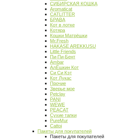
СИБИРСКАЯ КОШКА
Aromaticat
CATLITTER
БРАВА
Кот в лотке
Котяра
Кошки Матрёшки
Mr.Fresh
HAKASE AREKKUSU
Little Friends
Пи-Пи-Бент
Ambar
АлЁшкин Кот
Си Си Кэт
Кот Лукас
Прочие
Зверье мое
Petclay
PANI
WEWE
PEACAT
Сухие тапки
PureMur
Cattoi
Пакеты для покупателей
Пакеты для покупателей