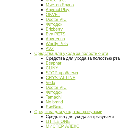
Мистер Бруно
Anymal Play
OKVET
Doctor VIC
Фитодок
Brizberry
Eva PETS
Апиценна
Woolly Pets
AVZ
Средства для ухода за полостью рта
Средства для ухода за полостью рта
Beaphar
CLINY
STOP-проблема
CRYSTAL LINE
Veda
Doctor VIC
Фитодок
Tamachi
No brand
БиоВакс
Средства для ухода за грызунами
Средства для ухода за грызунами
LITTLE ONE
МИСТЕР АЛЕКС