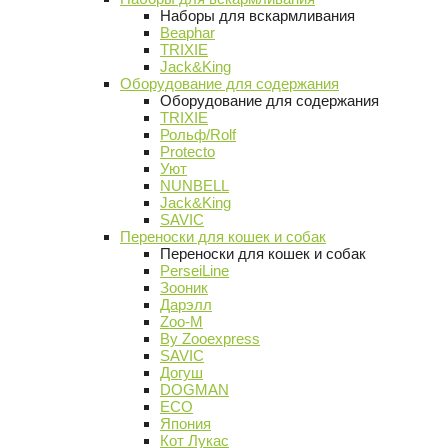
Наборы для вскармливания
Beaphar
TRIXIE
Jack&King
Оборудование для содержания
Оборудование для содержания
TRIXIE
Рольф/Rolf
Protecto
Уют
NUNBELL
Jack&King
SAVIC
Переноски для кошек и собак
Переноски для кошек и собак
PerseiLine
Зооник
Дарэлл
Zoo-M
By Zooexpress
SAVIC
Догуш
DOGMAN
ECO
Япония
Кот Лукас