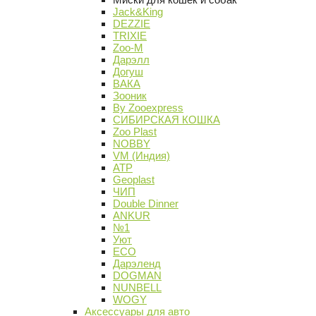
Jack&King
DEZZIE
TRIXIE
Zoo-M
Дарэлл
Догуш
ВАКА
Зооник
By Zooexpress
СИБИРСКАЯ КОШКА
Zoo Plast
NOBBY
VM (Индия)
АТР
Geoplast
ЧИП
Double Dinner
ANKUR
№1
Уют
ECO
Дарэленд
DOGMAN
NUNBELL
WOGY
Аксессуары для авто