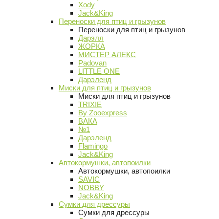
Xody
Jack&King
Переноски для птиц и грызунов
Переноски для птиц и грызунов
Дарэлл
ЖОРКА
МИСТЕР АЛЕКС
Padovan
LITTLE ONE
Дарэленд
Миски для птиц и грызунов
Миски для птиц и грызунов
TRIXIE
By Zooexpress
ВАКА
№1
Дарэленд
Flamingo
Jack&King
Автокормушки, автопоилки
Автокормушки, автопоилки
SAVIC
NOBBY
Jack&King
Сумки для дрессуры
Сумки для дрессуры