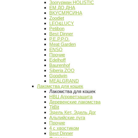
Зоогурман HOLISTIC
ЕМ ДО ДНА
ВКУСМЯСИНА
Zoodiet
LEO&LUCY
Petibon
Best Dinner
P.E.P.P.O.
Meat Garden
ENSO
Прочие
Edelhoff
Baurenhof
Siberia ZOO
Goodwin
MEALGRAND
Лакомства для кошек
Лакомства для кошек
НВЦ Агроветзащита
Деревенские лакомства
TitBit
Эдель Кет, Эдель Дог
Альпийские луга
Прочие
4 с хвостиком
Best Dinner