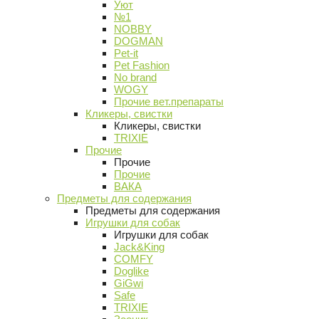
Уют
№1
NOBBY
DOGMAN
Pet-it
Pet Fashion
No brand
WOGY
Прочие вет.препараты
Кликеры, свистки
Кликеры, свистки
TRIXIE
Прочие
Прочие
Прочие
ВАКА
Предметы для содержания
Предметы для содержания
Игрушки для собак
Игрушки для собак
Jack&King
COMFY
Doglike
GiGwi
Safe
TRIXIE