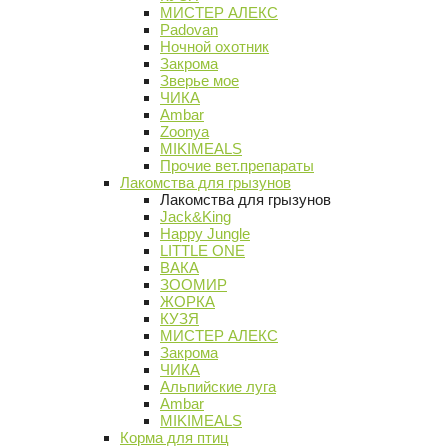
МИСТЕР АЛЕКС
Padovan
Ночной охотник
Закрома
Зверье мое
ЧИКА
Ambar
Zoonya
MIKIMEALS
Прочие вет.препараты
Лакомства для грызунов
Лакомства для грызунов
Jack&King
Happy Jungle
LITTLE ONE
ВАКА
ЗООМИР
ЖОРКА
КУЗЯ
МИСТЕР АЛЕКС
Закрома
ЧИКА
Альпийские луга
Ambar
MIKIMEALS
Корма для птиц