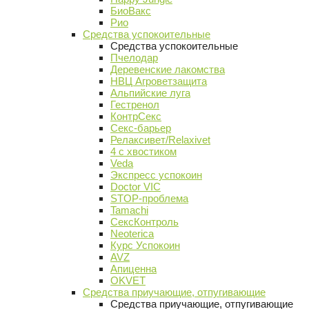
БиоВакс
Рио
Средства успокоительные
Средства успокоительные
Пчелодар
Деревенские лакомства
НВЦ Агроветзащита
Альпийские луга
Гестренол
КонтрСекс
Секс-барьер
Релаксивет/Relaxivet
4 с хвостиком
Veda
Экспресс успокоин
Doctor VIC
STOP-проблема
Tamachi
СексКонтроль
Neoterica
Курс Успокоин
AVZ
Апиценна
OKVET
Средства приучающие, отпугивающие
Средства приучающие, отпугивающие