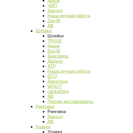
Аркон
ЧИП
Дарэлл
Наша ручная работа
Zoo-M
ДВ
Шлейки
Шлейки
TRIXIE
Аркон
Zoo-M
Биосфера
Дарэлл
АТР
Наша ручная работа
ECO
Дарэленд
WOGY
Jack&King
ДВ
Прочие вет.препараты
Ринговки
Ринговки
Дарэлл
ДВ
Удавки
Удавки