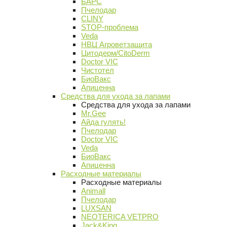
БАРС
Пчелодар
CLINY
STOP-проблема
Veda
НВЦ Агроветзащита
Цитодерм/CitoDerm
Doctor VIC
Чистотел
БиоВакс
Апиценна
Средства для ухода за лапами
Средства для ухода за лапами
Mr.Gee
Айда гулять!
Пчелодар
Doctor VIC
Veda
БиоВакс
Апиценна
Расходные материалы
Расходные материалы
Animall
Пчелодар
LUXSAN
NEOTERICA VETPRO
Jack&King