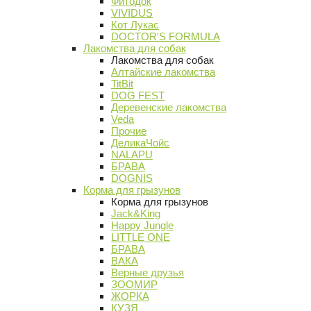
Фитодок
VIVIDUS
Кот Лукас
DOCTOR'S FORMULA
Лакомства для собак
Лакомства для собак
Алтайские лакомства
TitBit
DOG FEST
Деревенские лакомства
Veda
Прочие
ДеликаЧойс
NALAPU
БРАВА
DOGNIS
Корма для грызунов
Корма для грызунов
Jack&King
Happy Jungle
LITTLE ONE
БРАВА
ВАКА
Верные друзья
ЗООМИР
ЖОРКА
КУЗЯ