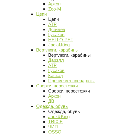
Аркон
Zoo-M
Цепи
Цепи
АТР
Дягилев
Гусаков
HELLO-PET
Jack&King
Вертлюги, карабины
Вертлюги, карабины
Дарэлл
АТР
Гусаков
Каскад
Прочие вет.препараты
Сворки, перестежки
Сворки, перестежки
Аркон
ДВ
Одежда, обувь
Одежда, обувь
Jack&King
TRIXIE
ЧИП
OSSO